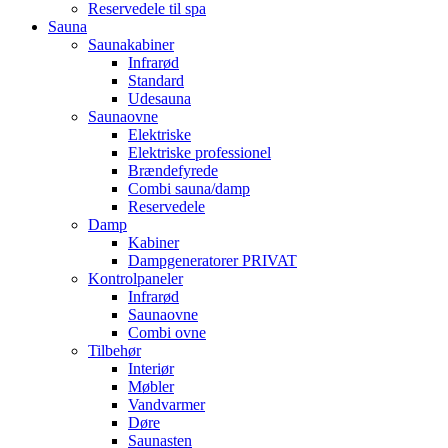
Reservedele til spa
Sauna
Saunakabiner
Infrarød
Standard
Udesauna
Saunaovne
Elektriske
Elektriske professionel
Brændefyrede
Combi sauna/damp
Reservedele
Damp
Kabiner
Dampgeneratorer PRIVAT
Kontrolpaneler
Infrarød
Saunaovne
Combi ovne
Tilbehør
Interiør
Møbler
Vandvarmer
Døre
Saunasten