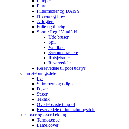
Pumper
Filtre
Filtermedier og DAISY
Niveau og flow
Affugtere
Folie og tilbehør
Sport / Leg / Vandfald
Ude bruser
Spil
Vandfald
Svømmetrænere
Rutsjebaner
Reservedele
Reservedele til pool udstyr
Indstøbningsdele
Lys
Skimmere og udløb
Dyser
Stiger
Teknik
Overløbsriste til pool
Reservedele til indstøbningsdele
Cover og overdækning
Termotæppe
Lamelcover