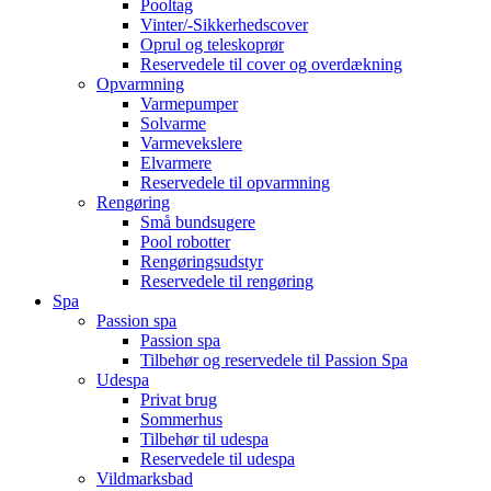
Pooltag
Vinter/-Sikkerhedscover
Oprul og teleskoprør
Reservedele til cover og overdækning
Opvarmning
Varmepumper
Solvarme
Varmevekslere
Elvarmere
Reservedele til opvarmning
Rengøring
Små bundsugere
Pool robotter
Rengøringsudstyr
Reservedele til rengøring
Spa
Passion spa
Passion spa
Tilbehør og reservedele til Passion Spa
Udespa
Privat brug
Sommerhus
Tilbehør til udespa
Reservedele til udespa
Vildmarksbad