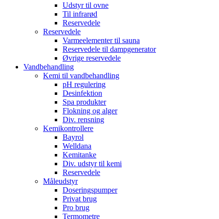
Udstyr til ovne
Til infrarød
Reservedele
Reservedele
Varmeelementer til sauna
Reservedele til dampgenerator
Øvrige reservedele
Vandbehandling
Kemi til vandbehandling
pH regulering
Desinfektion
Spa produkter
Flokning og alger
Div. rensning
Kemikontrollere
Bayrol
Welldana
Kemitanke
Div. udstyr til kemi
Reservedele
Måleudstyr
Doseringspumper
Privat brug
Pro brug
Termometre