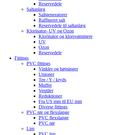
Reservedele
Saltanlæg
Saltgeneratorer
Raffineret salt
Reservedele til saltanlæg
Klorinator- UV og Ozon
Klorinator og klorsvømmere
UV
Ozon
Reservedele
Fittings
PVC fittings
Vinkler og bøjninger
Unioner
Tee / Y / kryds
Muffer
Ventiler
Reduktioner
Fra US mm til EU mm
Diverse fittings
PVC rør og flexslange
PVC flexslange
PVC rør
Lim
PVC lim