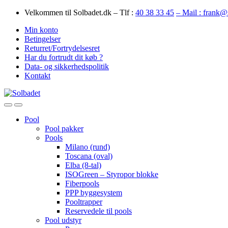
Skip
Skip
Velkommen til Solbadet.dk – Tlf :
40 38 33 45
– Mail : frank@
to
to
Min konto
navigation
content
Betingelser
Returret/Fortrydelsesret
Har du fortrudt dit køb ?
Data- og sikkerhedspolitik
Kontakt
Open
Close
Pool
Pool pakker
Pools
Milano (rund)
Toscana (oval)
Elba (8-tal)
ISOGreen – Styropor blokke
Fiberpools
PPP byggesystem
Pooltrapper
Reservedele til pools
Pool udstyr