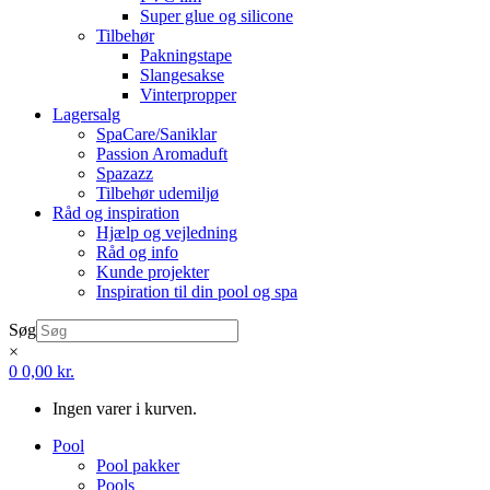
Super glue og silicone
Tilbehør
Pakningstape
Slangesakse
Vinterpropper
Lagersalg
SpaCare/Saniklar
Passion Aromaduft
Spazazz
Tilbehør udemiljø
Råd og inspiration
Hjælp og vejledning
Råd og info
Kunde projekter
Inspiration til din pool og spa
Søg
×
0
0,00
kr.
Ingen varer i kurven.
Pool
Pool pakker
Pools