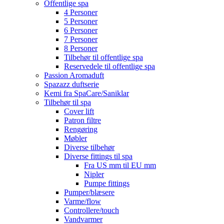
Offentlige spa
4 Personer
5 Personer
6 Personer
7 Personer
8 Personer
Tilbehør til offentlige spa
Reservedele til offentlige spa
Passion Aromaduft
Spazazz duftserie
Kemi fra SpaCare/Saniklar
Tilbehør til spa
Cover lift
Patron filtre
Rengøring
Møbler
Diverse tilbehør
Diverse fittings til spa
Fra US mm til EU mm
Nipler
Pumpe fittings
Pumper/blæsere
Varme/flow
Controllere/touch
Vandvarmer