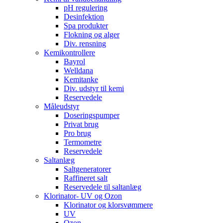
pH regulering
Desinfektion
Spa produkter
Flokning og alger
Div. rensning
Kemikontrollere
Bayrol
Welldana
Kemitanke
Div. udstyr til kemi
Reservedele
Måleudstyr
Doseringspumper
Privat brug
Pro brug
Termometre
Reservedele
Saltanlæg
Saltgeneratorer
Raffineret salt
Reservedele til saltanlæg
Klorinator- UV og Ozon
Klorinator og klorsvømmere
UV
Ozon