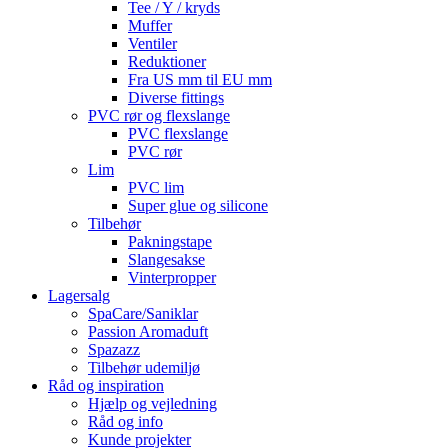
Tee / Y / kryds
Muffer
Ventiler
Reduktioner
Fra US mm til EU mm
Diverse fittings
PVC rør og flexslange
PVC flexslange
PVC rør
Lim
PVC lim
Super glue og silicone
Tilbehør
Pakningstape
Slangesakse
Vinterpropper
Lagersalg
SpaCare/Saniklar
Passion Aromaduft
Spazazz
Tilbehør udemiljø
Råd og inspiration
Hjælp og vejledning
Råd og info
Kunde projekter