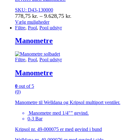
SKU: D43-130000
Prisinterval:
778,75
kr.
–
9.628,75
kr.
778,75 kr.
Vælg muligheder
Dette
Filtre
,
Pool
,
Pool udstyr
til
vare
9.628,75 kr.
har
Manometre
flere
varianter.
Mulighederne
Filtre
,
Pool
,
Pool udstyr
kan
vælges
Manometre
på
varesiden
0
out of 5
(0)
Manometre til Welldana og Kripsol multiport ventiler.
Manometre med 1/4″” gevind.
0-3 Bar
Kripsol nr. 49-000075 er med gevind i bund
Welldana nr. 49-000076 er med gevind i side