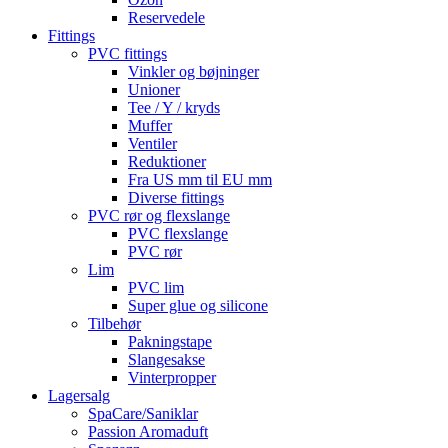
Reservedele
Fittings
PVC fittings
Vinkler og bøjninger
Unioner
Tee / Y / kryds
Muffer
Ventiler
Reduktioner
Fra US mm til EU mm
Diverse fittings
PVC rør og flexslange
PVC flexslange
PVC rør
Lim
PVC lim
Super glue og silicone
Tilbehør
Pakningstape
Slangesakse
Vinterpropper
Lagersalg
SpaCare/Saniklar
Passion Aromaduft