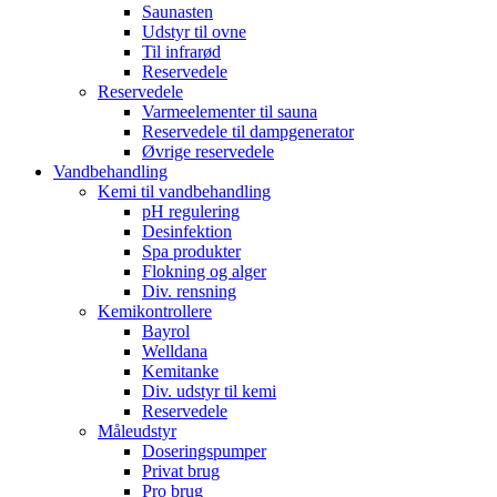
Saunasten
Udstyr til ovne
Til infrarød
Reservedele
Reservedele
Varmeelementer til sauna
Reservedele til dampgenerator
Øvrige reservedele
Vandbehandling
Kemi til vandbehandling
pH regulering
Desinfektion
Spa produkter
Flokning og alger
Div. rensning
Kemikontrollere
Bayrol
Welldana
Kemitanke
Div. udstyr til kemi
Reservedele
Måleudstyr
Doseringspumper
Privat brug
Pro brug