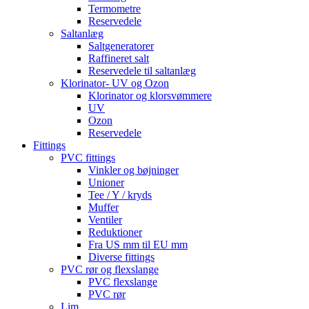
Termometre
Reservedele
Saltanlæg
Saltgeneratorer
Raffineret salt
Reservedele til saltanlæg
Klorinator- UV og Ozon
Klorinator og klorsvømmere
UV
Ozon
Reservedele
Fittings
PVC fittings
Vinkler og bøjninger
Unioner
Tee / Y / kryds
Muffer
Ventiler
Reduktioner
Fra US mm til EU mm
Diverse fittings
PVC rør og flexslange
PVC flexslange
PVC rør
Lim