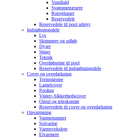
Vandfald
Svømmetrænere
Rutsjebaner
Reservedele
Reservedele til pool udstyr
Indstøbningsdele
Lys
Skimmere og udløb
Dyser
Stiger
Teknik
Overløbsriste til pool
Reservedele til indstøbningsdele
Cover og overdækning
Termotæppe
Lamelcover
Pooltag
Vinter/-Sikkerhedscover
Oprul og teleskoprør
Reservedele til cover og overdækning
Opvarmning
Varmepumper
Solvarme
Varmevekslere
Elvarmere