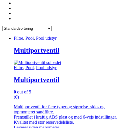
Filtre
,
Pool
,
Pool udstyr
Multiportventil
Filtre
,
Pool
,
Pool udstyr
Multiportventil
0
out of 5
(0)
Multiportventil for flere typer og størrelse, side- og
topmonteret sandfiltre.
Fremstillet i kraftig ABS plast og med 6-vejs indstillinger.
Kvalitet med stor reservedelsliste.
Leveres uden manometer.