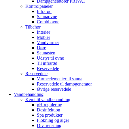
Dampgeneratorer PRIVAT
Kontrolpaneler
Infrarød
Saunaovne
Combi ovne
Tilbehør
Interiør
Møbler
Vandvarmer
Døre
Saunasten
Udstyr til ovne
Til infrarød
Reservedele
Reservedele
Varmeelementer til sauna
Reservedele til dampgenerator
Øvrige reservedele
Vandbehandling
Kemi til vandbehandling
pH regulering
Desinfektion
Spa produkter
Flokning og alger
Div. rensning