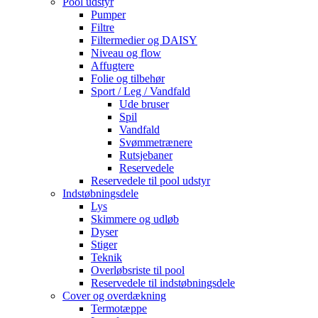
Pool udstyr
Pumper
Filtre
Filtermedier og DAISY
Niveau og flow
Affugtere
Folie og tilbehør
Sport / Leg / Vandfald
Ude bruser
Spil
Vandfald
Svømmetrænere
Rutsjebaner
Reservedele
Reservedele til pool udstyr
Indstøbningsdele
Lys
Skimmere og udløb
Dyser
Stiger
Teknik
Overløbsriste til pool
Reservedele til indstøbningsdele
Cover og overdækning
Termotæppe