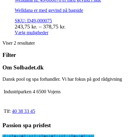
Welldana er med gevind på bagside
SKU: D49-000075
Prisinterval:
243,75
kr.
–
378,75
kr.
243,75 kr.
Vælg muligheder
Dette
til
Viser 2 resultater
vare
378,75 kr.
har
Filter
flere
varianter.
Mulighederne
Om Solbadet.dk
kan
vælges
Dansk pool og spa forhandler. Vi har fokus på god rådgivning
på
varesiden
Industriparken 4 6500 Vojens
Tlf:
40 38 33 45
Passion spa prisfest