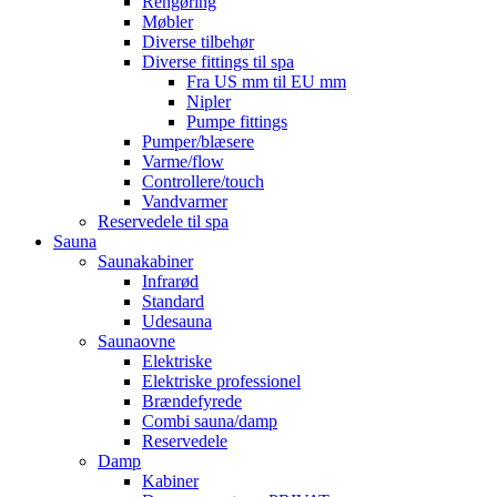
Rengøring
Møbler
Diverse tilbehør
Diverse fittings til spa
Fra US mm til EU mm
Nipler
Pumpe fittings
Pumper/blæsere
Varme/flow
Controllere/touch
Vandvarmer
Reservedele til spa
Sauna
Saunakabiner
Infrarød
Standard
Udesauna
Saunaovne
Elektriske
Elektriske professionel
Brændefyrede
Combi sauna/damp
Reservedele
Damp
Kabiner