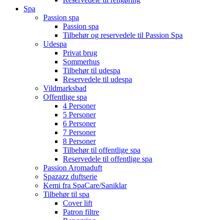
Spa
Passion spa
Passion spa
Tilbehør og reservedele til Passion Spa
Udespa
Privat brug
Sommerhus
Tilbehør til udespa
Reservedele til udespa
Vildmarksbad
Offentlige spa
4 Personer
5 Personer
6 Personer
7 Personer
8 Personer
Tilbehør til offentlige spa
Reservedele til offentlige spa
Passion Aromaduft
Spazazz duftserie
Kemi fra SpaCare/Saniklar
Tilbehør til spa
Cover lift
Patron filtre