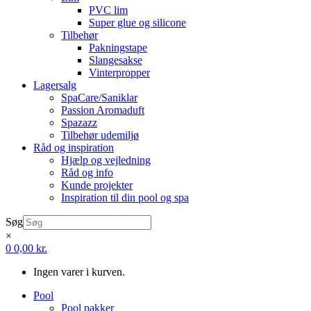
PVC lim
Super glue og silicone
Tilbehør
Pakningstape
Slangesakse
Vinterpropper
Lagersalg
SpaCare/Saniklar
Passion Aromaduft
Spazazz
Tilbehør udemiljø
Råd og inspiration
Hjælp og vejledning
Råd og info
Kunde projekter
Inspiration til din pool og spa
Søg
×
0
0,00
kr.
Ingen varer i kurven.
Pool
Pool pakker