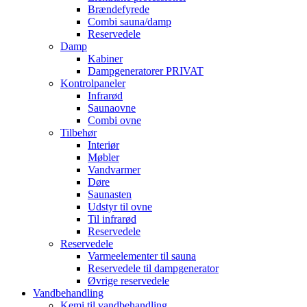
Brændefyrede
Combi sauna/damp
Reservedele
Damp
Kabiner
Dampgeneratorer PRIVAT
Kontrolpaneler
Infrarød
Saunaovne
Combi ovne
Tilbehør
Interiør
Møbler
Vandvarmer
Døre
Saunasten
Udstyr til ovne
Til infrarød
Reservedele
Reservedele
Varmeelementer til sauna
Reservedele til dampgenerator
Øvrige reservedele
Vandbehandling
Kemi til vandbehandling