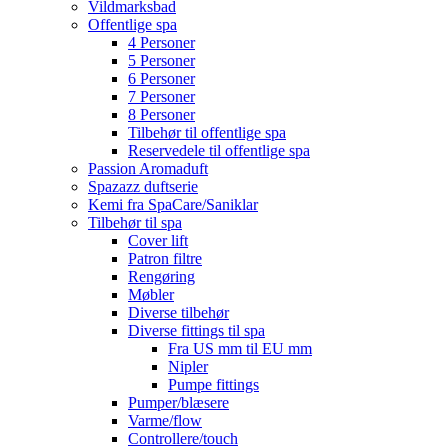
Vildmarksbad
Offentlige spa
4 Personer
5 Personer
6 Personer
7 Personer
8 Personer
Tilbehør til offentlige spa
Reservedele til offentlige spa
Passion Aromaduft
Spazazz duftserie
Kemi fra SpaCare/Saniklar
Tilbehør til spa
Cover lift
Patron filtre
Rengøring
Møbler
Diverse tilbehør
Diverse fittings til spa
Fra US mm til EU mm
Nipler
Pumpe fittings
Pumper/blæsere
Varme/flow
Controllere/touch