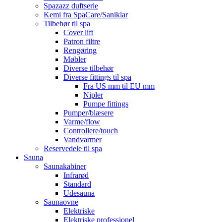
Spazazz duftserie
Kemi fra SpaCare/Saniklar
Tilbehør til spa
Cover lift
Patron filtre
Rengøring
Møbler
Diverse tilbehør
Diverse fittings til spa
Fra US mm til EU mm
Nipler
Pumpe fittings
Pumper/blæsere
Varme/flow
Controllere/touch
Vandvarmer
Reservedele til spa
Sauna
Saunakabiner
Infrarød
Standard
Udesauna
Saunaovne
Elektriske
Elektriske professionel