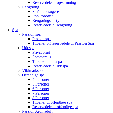
Reservedele til opvarmning
Rengøring
Små bundsugere
Pool robotter
Rengøringsudstyr
Reservedele til rengøring
Spa
Passion spa
Passion spa
Tilbehør og reservedele til Passion Spa
Udespa
Privat brug
Sommerhus
Tilbehør til udespa
Reservedele til udespa
Vildmarksbad
Offentlige spa
4 Personer
5 Personer
6 Personer
7 Personer
8 Personer
Tilbehør til offentlige spa
Reservedele til offentlige spa
Passion Aromaduft