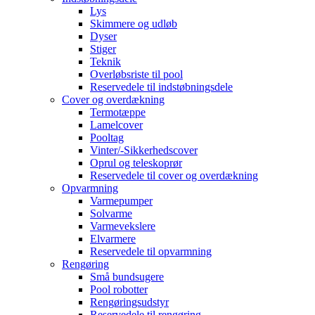
Lys
Skimmere og udløb
Dyser
Stiger
Teknik
Overløbsriste til pool
Reservedele til indstøbningsdele
Cover og overdækning
Termotæppe
Lamelcover
Pooltag
Vinter/-Sikkerhedscover
Oprul og teleskoprør
Reservedele til cover og overdækning
Opvarmning
Varmepumper
Solvarme
Varmevekslere
Elvarmere
Reservedele til opvarmning
Rengøring
Små bundsugere
Pool robotter
Rengøringsudstyr
Reservedele til rengøring