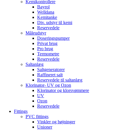
Kemikontrollere
Bayrol
Welldana
Kemitanke
Div. udstyr til kemi
Reservedele
Måleudstyr
Doseringspumper
Privat brug
Pro brug
Termometre
Reservedele
Saltanlæg
Saltgeneratorer
Raffineret salt
Reservedele til saltanlæg
Klorinator- UV og Ozon
Klorinator og klorsvømmere
UV
Ozon
Reservedele
Fittings
PVC fittings
Vinkler og bøjninger
Unioner