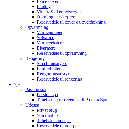
Lamelcover
Pooltag
Vinter/-Sikkerhedscover
Oprul og teleskoprør
Reservedele til cover og overdækning
Opvarmning
Varmepumper
Solvarme
Varmevekslere
Elvarmere
Reservedele til opvarmning
Rengøring
Små bundsugere
Pool robotter
Rengøringsudstyr
Reservedele til rengøring
Spa
Passion spa
Passion spa
Tilbehør og reservedele til Passion Spa
Udespa
Privat brug
Sommerhus
Tilbehør til udespa
Reservedele til udespa