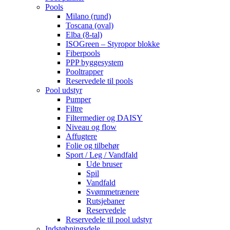
Pools
Milano (rund)
Toscana (oval)
Elba (8-tal)
ISOGreen – Styropor blokke
Fiberpools
PPP byggesystem
Pooltrapper
Reservedele til pools
Pool udstyr
Pumper
Filtre
Filtermedier og DAISY
Niveau og flow
Affugtere
Folie og tilbehør
Sport / Leg / Vandfald
Ude bruser
Spil
Vandfald
Svømmetrænere
Rutsjebaner
Reservedele
Reservedele til pool udstyr
Indstøbningsdele