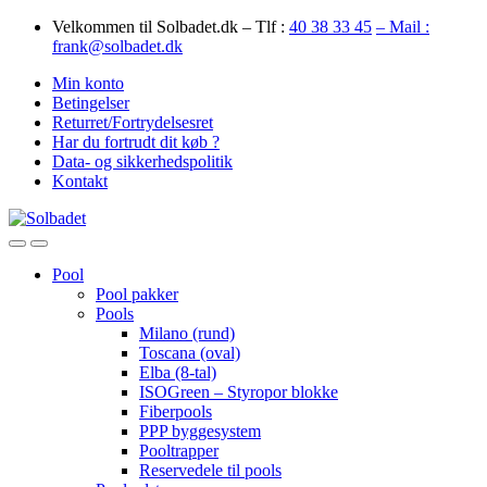
Skip
Skip
Velkommen til Solbadet.dk – Tlf :
40 38 33 45
– Mail :
to
to
frank@solbadet.dk
navigation
content
Min konto
Betingelser
Returret/Fortrydelsesret
Har du fortrudt dit køb ?
Data- og sikkerhedspolitik
Kontakt
Open
Close
Pool
Pool pakker
Pools
Milano (rund)
Toscana (oval)
Elba (8-tal)
ISOGreen – Styropor blokke
Fiberpools
PPP byggesystem
Pooltrapper
Reservedele til pools