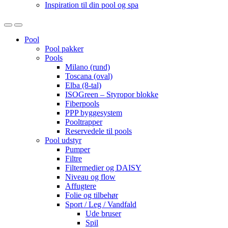
Inspiration til din pool og spa
Open
Close
Pool
Pool pakker
Pools
Milano (rund)
Toscana (oval)
Elba (8-tal)
ISOGreen – Styropor blokke
Fiberpools
PPP byggesystem
Pooltrapper
Reservedele til pools
Pool udstyr
Pumper
Filtre
Filtermedier og DAISY
Niveau og flow
Affugtere
Folie og tilbehør
Sport / Leg / Vandfald
Ude bruser
Spil