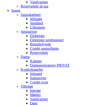
Vandvarmer
Reservedele til spa
Sauna
Saunakabiner
Infrarød
Standard
Udesauna
Saunaovne
Elektriske
Elektriske professionel
Brændefyrede
Combi sauna/damp
Reservedele
Damp
Kabiner
Dampgeneratorer PRIVAT
Kontrolpaneler
Infrarød
Saunaovne
Combi ovne
Tilbehør
Interiør
Møbler
Vandvarmer
Døre