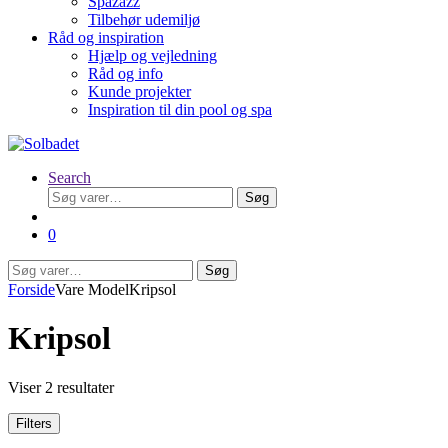
Spazazz
Tilbehør udemiljø
Råd og inspiration
Hjælp og vejledning
Råd og info
Kunde projekter
Inspiration til din pool og spa
Search
Søg
Søg
efter:
0
Søg
Søg
efter:
Forside
Vare Model
Kripsol
Kripsol
Viser 2 resultater
Filters