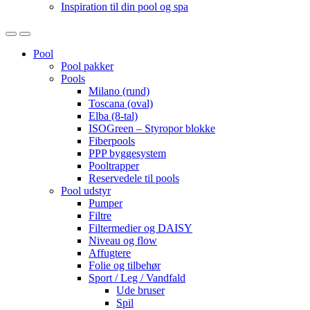
Inspiration til din pool og spa
Open
Close
Pool
Pool pakker
Pools
Milano (rund)
Toscana (oval)
Elba (8-tal)
ISOGreen – Styropor blokke
Fiberpools
PPP byggesystem
Pooltrapper
Reservedele til pools
Pool udstyr
Pumper
Filtre
Filtermedier og DAISY
Niveau og flow
Affugtere
Folie og tilbehør
Sport / Leg / Vandfald
Ude bruser
Spil