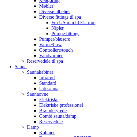
Rengøring
Møbler
Diverse tilbehør
Diverse fittings til spa
Fra US mm til EU mm
Nipler
Pumpe fittings
Pumper/blæsere
Varme/flow
Controllere/touch
Vandvarmer
Reservedele til spa
Sauna
Saunakabiner
Infrarød
Standard
Udesauna
Saunaovne
Elektriske
Elektriske professionel
Brændefyrede
Combi sauna/damp
Reservedele
Damp
Kabiner