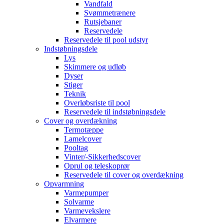
Vandfald
Svømmetrænere
Rutsjebaner
Reservedele
Reservedele til pool udstyr
Indstøbningsdele
Lys
Skimmere og udløb
Dyser
Stiger
Teknik
Overløbsriste til pool
Reservedele til indstøbningsdele
Cover og overdækning
Termotæppe
Lamelcover
Pooltag
Vinter/-Sikkerhedscover
Oprul og teleskoprør
Reservedele til cover og overdækning
Opvarmning
Varmepumper
Solvarme
Varmevekslere
Elvarmere