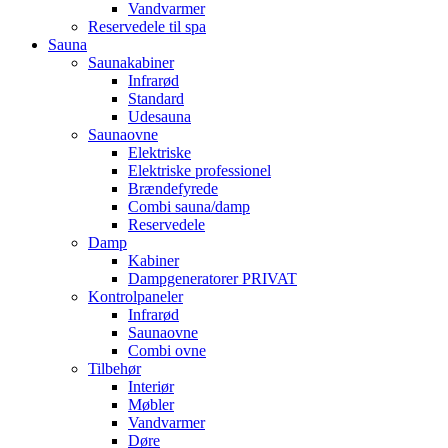
Vandvarmer
Reservedele til spa
Sauna
Saunakabiner
Infrarød
Standard
Udesauna
Saunaovne
Elektriske
Elektriske professionel
Brændefyrede
Combi sauna/damp
Reservedele
Damp
Kabiner
Dampgeneratorer PRIVAT
Kontrolpaneler
Infrarød
Saunaovne
Combi ovne
Tilbehør
Interiør
Møbler
Vandvarmer
Døre