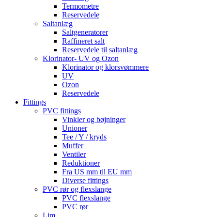
Termometre
Reservedele
Saltanlæg
Saltgeneratorer
Raffineret salt
Reservedele til saltanlæg
Klorinator- UV og Ozon
Klorinator og klorsvømmere
UV
Ozon
Reservedele
Fittings
PVC fittings
Vinkler og bøjninger
Unioner
Tee / Y / kryds
Muffer
Ventiler
Reduktioner
Fra US mm til EU mm
Diverse fittings
PVC rør og flexslange
PVC flexslange
PVC rør
Lim