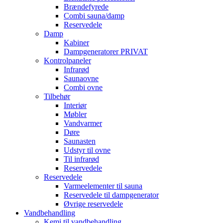
Brændefyrede
Combi sauna/damp
Reservedele
Damp
Kabiner
Dampgeneratorer PRIVAT
Kontrolpaneler
Infrarød
Saunaovne
Combi ovne
Tilbehør
Interiør
Møbler
Vandvarmer
Døre
Saunasten
Udstyr til ovne
Til infrarød
Reservedele
Reservedele
Varmeelementer til sauna
Reservedele til dampgenerator
Øvrige reservedele
Vandbehandling
Kemi til vandbehandling