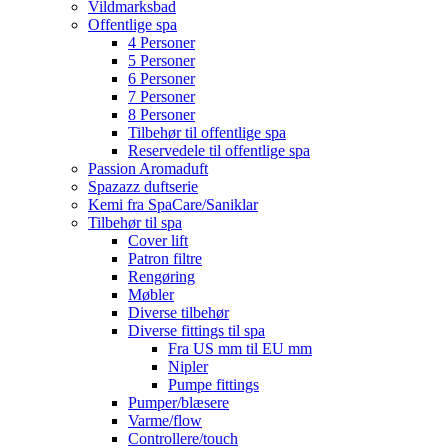
Vildmarksbad
Offentlige spa
4 Personer
5 Personer
6 Personer
7 Personer
8 Personer
Tilbehør til offentlige spa
Reservedele til offentlige spa
Passion Aromaduft
Spazazz duftserie
Kemi fra SpaCare/Saniklar
Tilbehør til spa
Cover lift
Patron filtre
Rengøring
Møbler
Diverse tilbehør
Diverse fittings til spa
Fra US mm til EU mm
Nipler
Pumpe fittings
Pumper/blæsere
Varme/flow
Controllere/touch