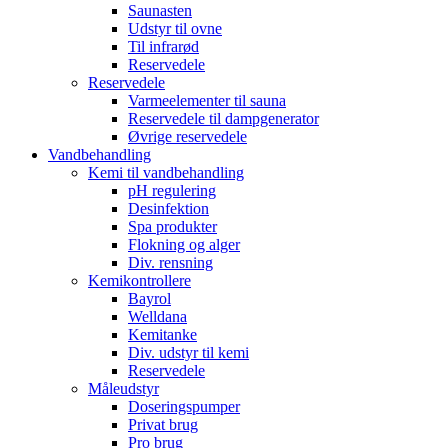
Saunasten
Udstyr til ovne
Til infrarød
Reservedele
Reservedele
Varmeelementer til sauna
Reservedele til dampgenerator
Øvrige reservedele
Vandbehandling
Kemi til vandbehandling
pH regulering
Desinfektion
Spa produkter
Flokning og alger
Div. rensning
Kemikontrollere
Bayrol
Welldana
Kemitanke
Div. udstyr til kemi
Reservedele
Måleudstyr
Doseringspumper
Privat brug
Pro brug