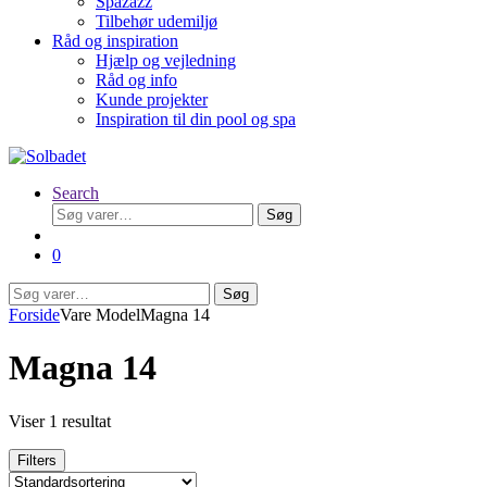
Spazazz
Tilbehør udemiljø
Råd og inspiration
Hjælp og vejledning
Råd og info
Kunde projekter
Inspiration til din pool og spa
Search
Søg
Søg
efter:
0
Søg
Søg
efter:
Forside
Vare Model
Magna 14
Magna 14
Viser 1 resultat
Filters