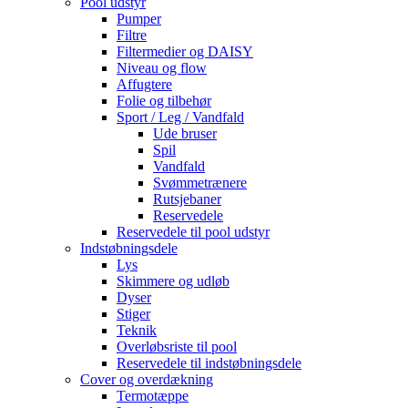
Pool udstyr
Pumper
Filtre
Filtermedier og DAISY
Niveau og flow
Affugtere
Folie og tilbehør
Sport / Leg / Vandfald
Ude bruser
Spil
Vandfald
Svømmetrænere
Rutsjebaner
Reservedele
Reservedele til pool udstyr
Indstøbningsdele
Lys
Skimmere og udløb
Dyser
Stiger
Teknik
Overløbsriste til pool
Reservedele til indstøbningsdele
Cover og overdækning
Termotæppe