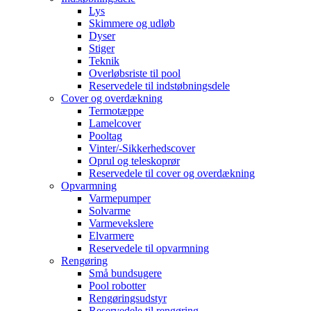
Lys
Skimmere og udløb
Dyser
Stiger
Teknik
Overløbsriste til pool
Reservedele til indstøbningsdele
Cover og overdækning
Termotæppe
Lamelcover
Pooltag
Vinter/-Sikkerhedscover
Oprul og teleskoprør
Reservedele til cover og overdækning
Opvarmning
Varmepumper
Solvarme
Varmevekslere
Elvarmere
Reservedele til opvarmning
Rengøring
Små bundsugere
Pool robotter
Rengøringsudstyr
Reservedele til rengøring