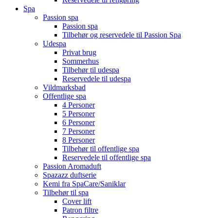
Spa
Passion spa
Passion spa
Tilbehør og reservedele til Passion Spa
Udespa
Privat brug
Sommerhus
Tilbehør til udespa
Reservedele til udespa
Vildmarksbad
Offentlige spa
4 Personer
5 Personer
6 Personer
7 Personer
8 Personer
Tilbehør til offentlige spa
Reservedele til offentlige spa
Passion Aromaduft
Spazazz duftserie
Kemi fra SpaCare/Saniklar
Tilbehør til spa
Cover lift
Patron filtre