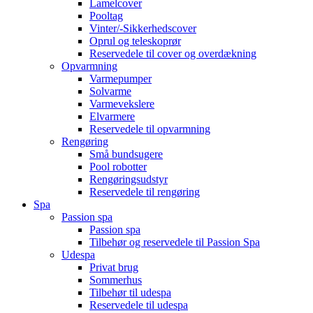
Lamelcover
Pooltag
Vinter/-Sikkerhedscover
Oprul og teleskoprør
Reservedele til cover og overdækning
Opvarmning
Varmepumper
Solvarme
Varmevekslere
Elvarmere
Reservedele til opvarmning
Rengøring
Små bundsugere
Pool robotter
Rengøringsudstyr
Reservedele til rengøring
Spa
Passion spa
Passion spa
Tilbehør og reservedele til Passion Spa
Udespa
Privat brug
Sommerhus
Tilbehør til udespa
Reservedele til udespa