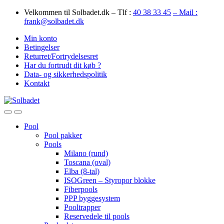
Skip
Skip
Velkommen til Solbadet.dk – Tlf :
40 38 33 45
– Mail :
to
to
frank@solbadet.dk
navigation
content
Min konto
Betingelser
Returret/Fortrydelsesret
Har du fortrudt dit køb ?
Data- og sikkerhedspolitik
Kontakt
Open
Close
Pool
Pool pakker
Pools
Milano (rund)
Toscana (oval)
Elba (8-tal)
ISOGreen – Styropor blokke
Fiberpools
PPP byggesystem
Pooltrapper
Reservedele til pools