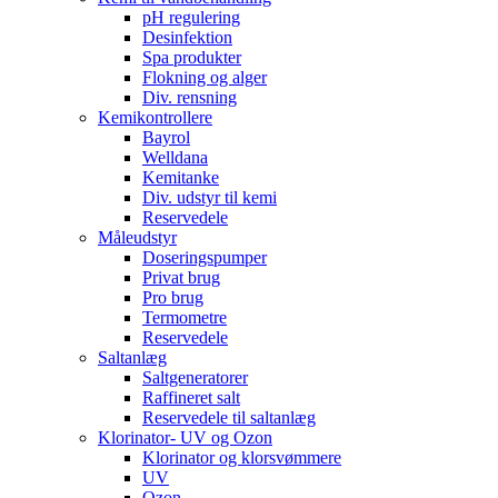
pH regulering
Desinfektion
Spa produkter
Flokning og alger
Div. rensning
Kemikontrollere
Bayrol
Welldana
Kemitanke
Div. udstyr til kemi
Reservedele
Måleudstyr
Doseringspumper
Privat brug
Pro brug
Termometre
Reservedele
Saltanlæg
Saltgeneratorer
Raffineret salt
Reservedele til saltanlæg
Klorinator- UV og Ozon
Klorinator og klorsvømmere
UV
Ozon