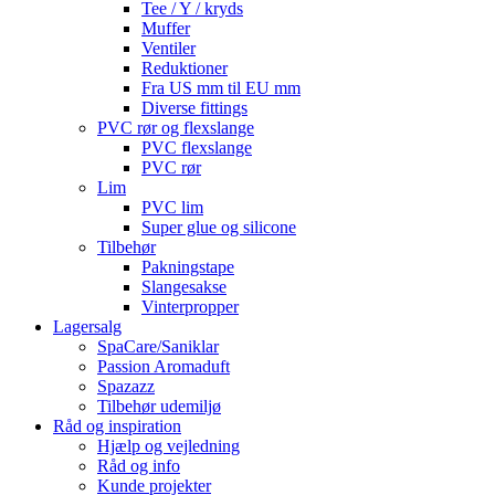
Tee / Y / kryds
Muffer
Ventiler
Reduktioner
Fra US mm til EU mm
Diverse fittings
PVC rør og flexslange
PVC flexslange
PVC rør
Lim
PVC lim
Super glue og silicone
Tilbehør
Pakningstape
Slangesakse
Vinterpropper
Lagersalg
SpaCare/Saniklar
Passion Aromaduft
Spazazz
Tilbehør udemiljø
Råd og inspiration
Hjælp og vejledning
Råd og info
Kunde projekter