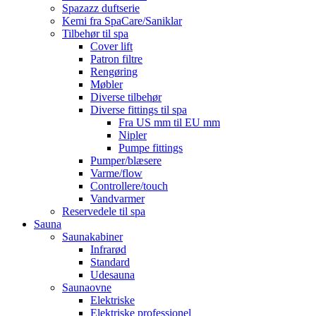
Spazazz duftserie
Kemi fra SpaCare/Saniklar
Tilbehør til spa
Cover lift
Patron filtre
Rengøring
Møbler
Diverse tilbehør
Diverse fittings til spa
Fra US mm til EU mm
Nipler
Pumpe fittings
Pumper/blæsere
Varme/flow
Controllere/touch
Vandvarmer
Reservedele til spa
Sauna
Saunakabiner
Infrarød
Standard
Udesauna
Saunaovne
Elektriske
Elektriske professionel