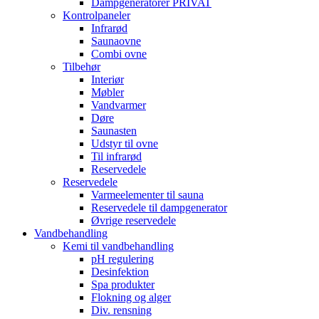
Dampgeneratorer PRIVAT
Kontrolpaneler
Infrarød
Saunaovne
Combi ovne
Tilbehør
Interiør
Møbler
Vandvarmer
Døre
Saunasten
Udstyr til ovne
Til infrarød
Reservedele
Reservedele
Varmeelementer til sauna
Reservedele til dampgenerator
Øvrige reservedele
Vandbehandling
Kemi til vandbehandling
pH regulering
Desinfektion
Spa produkter
Flokning og alger
Div. rensning