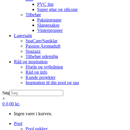
PVC lim
Super glue og silicone
Tilbehør
Pakningstape
Slangesakse
Vinterpropper
Lagersalg
SpaCare/Saniklar
Passion Aromaduft
Spazazz
Tilbehør udemiljø
Råd og inspiration
Hjælp og vejledning
Råd og info
Kunde projekter
Inspiration til din pool og spa
Søg
×
0
0,00
kr.
Ingen varer i kurven.
Pool
Pool pakker