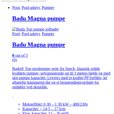
Pool
,
Pool udstyr
,
Pumper
Badu Magna pumpe
Pool
,
Pool udstyr
,
Pumper
Badu Magna pumpe
0
out of 5
(0)
Badu® Top poolpumpe serie fra Speck, klassisk solide
kvalitets pumper, selvansugende op til 3 meters højde og med
stor pumpe kapacitet. Leveres med et kraftig PP forfilter, let
aftagelig transparent låg og et bespændingsværktøj for
omløber ved skruelåg.
Motoreffekt: 0,30 – 1,30 kW – 400/230v
Kapacitet: < 14,5 – 17 h/m
Flow kapacitet: 12 – 26 m³/h