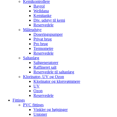
Kemikontrollere
Bayrol
Welldana
Kemitanke
Div. udstyr til kemi
Reservedele
Måleudstyr
Doseringspumper
Privat brug
Pro brug
Termometre
Reservedele
Saltanlæg
Saltgeneratorer
Raffineret salt
Reservedele til saltanlæg
Klorinator- UV og Ozon
Klorinator og klorsvømmere
UV
Ozon
Reservedele
Fittings
PVC fittings
Vinkler og bøjninger
Unioner