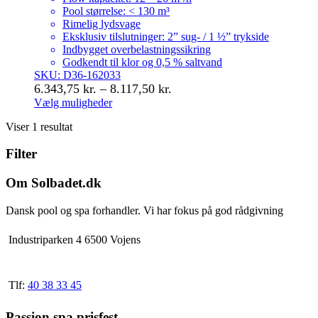
Pool størrelse: < 130 m³
Rimelig lydsvage
Eksklusiv tilslutninger: 2” sug- / 1 ½” trykside
Indbygget overbelastningssikring
Godkendt til klor og 0,5 % saltvand
SKU: D36-162033
Prisinterval:
6.343,75
kr.
–
8.117,50
kr.
6.343,75 kr.
Vælg muligheder
Dette
til
Viser 1 resultat
vare
8.117,50 kr.
har
Filter
flere
varianter.
Mulighederne
Om Solbadet.dk
kan
vælges
Dansk pool og spa forhandler. Vi har fokus på god rådgivning
på
varesiden
Industriparken 4 6500 Vojens
Tlf:
40 38 33 45
Passion spa prisfest