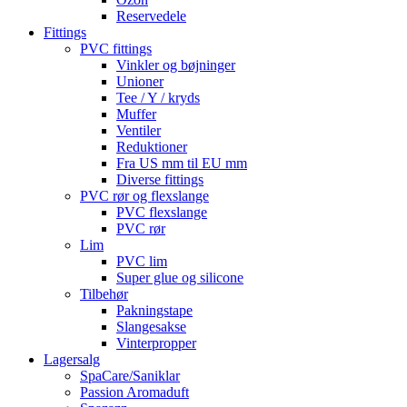
Reservedele
Fittings
PVC fittings
Vinkler og bøjninger
Unioner
Tee / Y / kryds
Muffer
Ventiler
Reduktioner
Fra US mm til EU mm
Diverse fittings
PVC rør og flexslange
PVC flexslange
PVC rør
Lim
PVC lim
Super glue og silicone
Tilbehør
Pakningstape
Slangesakse
Vinterpropper
Lagersalg
SpaCare/Saniklar
Passion Aromaduft