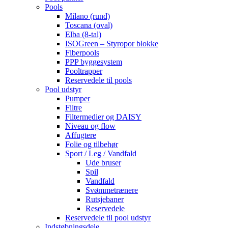
Pools
Milano (rund)
Toscana (oval)
Elba (8-tal)
ISOGreen – Styropor blokke
Fiberpools
PPP byggesystem
Pooltrapper
Reservedele til pools
Pool udstyr
Pumper
Filtre
Filtermedier og DAISY
Niveau og flow
Affugtere
Folie og tilbehør
Sport / Leg / Vandfald
Ude bruser
Spil
Vandfald
Svømmetrænere
Rutsjebaner
Reservedele
Reservedele til pool udstyr
Indstøbningsdele