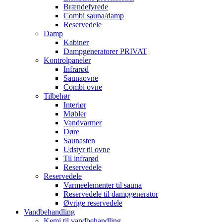
Brændefyrede
Combi sauna/damp
Reservedele
Damp
Kabiner
Dampgeneratorer PRIVAT
Kontrolpaneler
Infrarød
Saunaovne
Combi ovne
Tilbehør
Interiør
Møbler
Vandvarmer
Døre
Saunasten
Udstyr til ovne
Til infrarød
Reservedele
Reservedele
Varmeelementer til sauna
Reservedele til dampgenerator
Øvrige reservedele
Vandbehandling
Kemi til vandbehandling