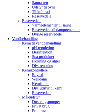
Saunasten
Udstyr til ovne
Til infrarød
Reservedele
Reservedele
Varmeelementer til sauna
Reservedele til dampgenerator
Øvrige reservedele
Vandbehandling
Kemi til vandbehandling
pH regulering
Desinfektion
Spa produkter
Flokning og alger
Div. rensning
Kemikontrollere
Bayrol
Welldana
Kemitanke
Div. udstyr til kemi
Reservedele
Måleudstyr
Doseringspumper
Privat brug
Pro brug