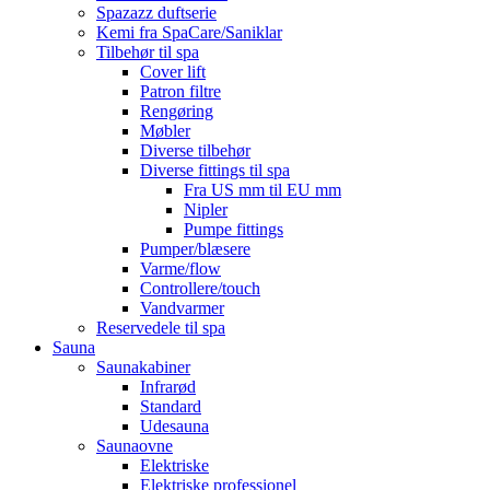
Spazazz duftserie
Kemi fra SpaCare/Saniklar
Tilbehør til spa
Cover lift
Patron filtre
Rengøring
Møbler
Diverse tilbehør
Diverse fittings til spa
Fra US mm til EU mm
Nipler
Pumpe fittings
Pumper/blæsere
Varme/flow
Controllere/touch
Vandvarmer
Reservedele til spa
Sauna
Saunakabiner
Infrarød
Standard
Udesauna
Saunaovne
Elektriske
Elektriske professionel