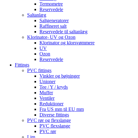
Termometre
Reservedele
Saltanlæg
Saltgeneratorer
Raffineret salt
Reservedele til saltanlæg
Klorinator- UV og Ozon
Klorinator og klorsvømmere
UV
Ozon
Reservedele
Fittings
PVC fittings
Vinkler og bøjninger
Unioner
Tee / Y / kryds
Muffer
Ventiler
Reduktioner
Fra US mm til EU mm
Diverse fittings
PVC rør og flexslange
PVC flexslange
PVC rør
Lim