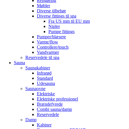
Rengøring
Møbler
Diverse tilbehør
Diverse fittings til spa
Fra US mm til EU mm
Nipler
Pumpe fittings
Pumper/blæsere
Varme/flow
Controllere/touch
Vandvarmer
Reservedele til spa
Sauna
Saunakabiner
Infrarød
Standard
Udesauna
Saunaovne
Elektriske
Elektriske professionel
Brændefyrede
Combi sauna/damp
Reservedele
Damp
Kabiner