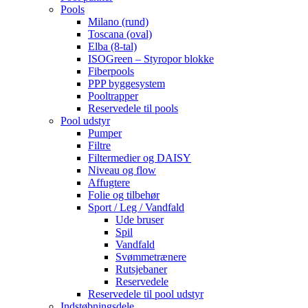
Pools
Milano (rund)
Toscana (oval)
Elba (8-tal)
ISOGreen – Styropor blokke
Fiberpools
PPP byggesystem
Pooltrapper
Reservedele til pools
Pool udstyr
Pumper
Filtre
Filtermedier og DAISY
Niveau og flow
Affugtere
Folie og tilbehør
Sport / Leg / Vandfald
Ude bruser
Spil
Vandfald
Svømmetrænere
Rutsjebaner
Reservedele
Reservedele til pool udstyr
Indstøbningsdele