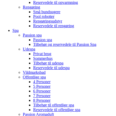
Reservedele til opvarmning
Rengøring
Små bundsugere
Pool robotter
Rengøringsudstyr
Reservedele til rengøring
Spa
Passion spa
Passion spa
Tilbehør og reservedele til Passion Spa
Udespa
Privat brug
Sommerhus
Tilbehør til udespa
Reservedele til udespa
Vildmarksbad
Offentlige spa
4 Personer
5 Personer
6 Personer
7 Personer
8 Personer
Tilbehør til offentlige spa
Reservedele til offentlige spa
Passion Aromaduft