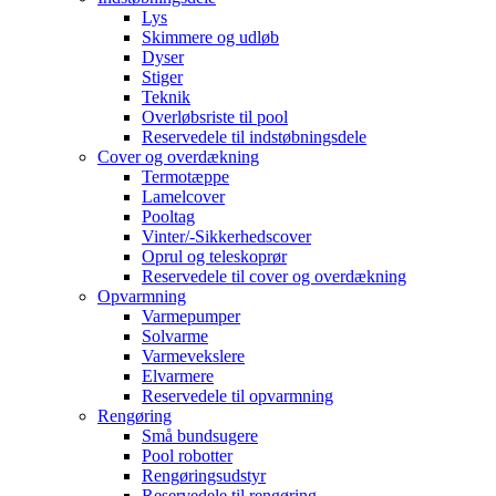
Lys
Skimmere og udløb
Dyser
Stiger
Teknik
Overløbsriste til pool
Reservedele til indstøbningsdele
Cover og overdækning
Termotæppe
Lamelcover
Pooltag
Vinter/-Sikkerhedscover
Oprul og teleskoprør
Reservedele til cover og overdækning
Opvarmning
Varmepumper
Solvarme
Varmevekslere
Elvarmere
Reservedele til opvarmning
Rengøring
Små bundsugere
Pool robotter
Rengøringsudstyr
Reservedele til rengøring