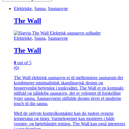
Elektriske
,
Sauna
,
Saunaovne
The Wall
Elektriske
,
Sauna
,
Saunaovne
The Wall
0
out of 5
(0)
The Wall elektrisk saunaovn er til mellemstore saunarum der
kombinerer minimalistisk skandinavisk design og
brugervenlig betjening i topkvalitet. The Wall er en kompakt,
stilfuld og pålidelig saunaovn, der er velegnet til forskellige
typer sauna. Saunaovnens stilfulde design giver et moderne
touch til din sauna.
Med de oplyste kontrolkontakter kan du justere ovnens
temperatur og timer. Varmelegemet kan monteres i både
venstre- og højrehåndet retning. The Wall kan også integreres
i saunabænken.