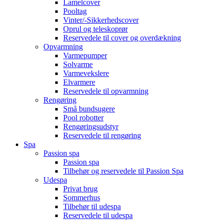
Lamelcover
Pooltag
Vinter/-Sikkerhedscover
Oprul og teleskoprør
Reservedele til cover og overdækning
Opvarmning
Varmepumper
Solvarme
Varmevekslere
Elvarmere
Reservedele til opvarmning
Rengøring
Små bundsugere
Pool robotter
Rengøringsudstyr
Reservedele til rengøring
Spa
Passion spa
Passion spa
Tilbehør og reservedele til Passion Spa
Udespa
Privat brug
Sommerhus
Tilbehør til udespa
Reservedele til udespa