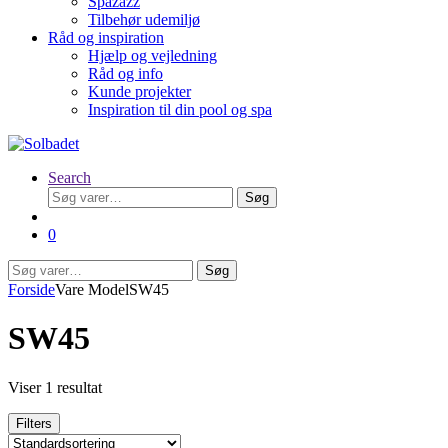
Spazazz
Tilbehør udemiljø
Råd og inspiration
Hjælp og vejledning
Råd og info
Kunde projekter
Inspiration til din pool og spa
Search
Søg
Søg
efter:
0
Søg
Søg
efter:
Forside
Vare Model
SW45
SW45
Viser 1 resultat
Filters