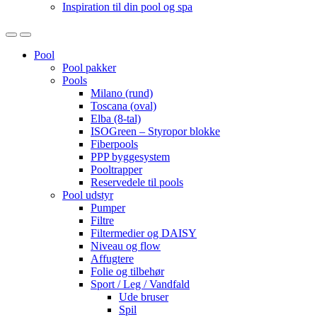
Inspiration til din pool og spa
Open
Close
Pool
Pool pakker
Pools
Milano (rund)
Toscana (oval)
Elba (8-tal)
ISOGreen – Styropor blokke
Fiberpools
PPP byggesystem
Pooltrapper
Reservedele til pools
Pool udstyr
Pumper
Filtre
Filtermedier og DAISY
Niveau og flow
Affugtere
Folie og tilbehør
Sport / Leg / Vandfald
Ude bruser
Spil