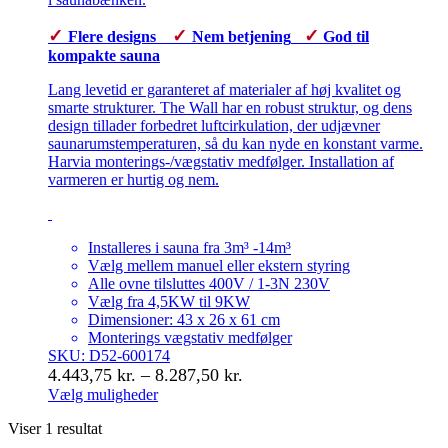
✓
✓
✓
Flere designs
Nem betjening
God til
kompakte sauna
Lang levetid er garanteret af materialer af høj kvalitet og
smarte strukturer. The Wall har en robust struktur, og dens
design tillader forbedret luftcirkulation, der udjævner
saunarumstemperaturen, så du kan nyde en konstant varme.
Harvia monterings-/vægstativ medfølger. Installation af
varmeren er hurtig og nem.
Installeres i sauna fra 3m³ -14m³
Vælg mellem manuel eller ekstern styring
Alle ovne tilsluttes 400V / 1-3N 230V
Vælg fra 4,5KW til 9KW
Dimensioner: 43 x 26 x 61 cm
Monterings vægstativ medfølger
SKU: D52-600174
Prisinterval:
4.443,75
kr.
–
8.287,50
kr.
4.443,75 kr.
Vælg muligheder
Dette
til
Viser 1 resultat
vare
8.287,50 kr.
har