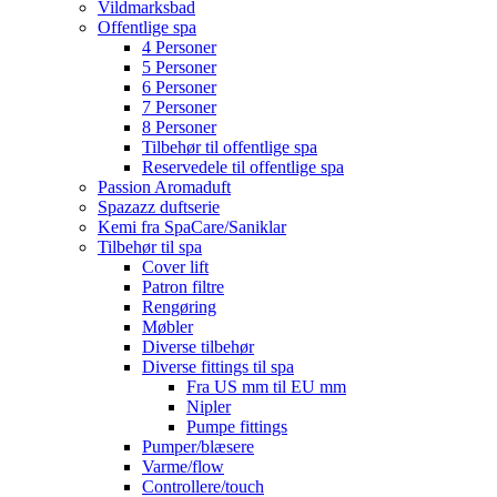
Vildmarksbad
Offentlige spa
4 Personer
5 Personer
6 Personer
7 Personer
8 Personer
Tilbehør til offentlige spa
Reservedele til offentlige spa
Passion Aromaduft
Spazazz duftserie
Kemi fra SpaCare/Saniklar
Tilbehør til spa
Cover lift
Patron filtre
Rengøring
Møbler
Diverse tilbehør
Diverse fittings til spa
Fra US mm til EU mm
Nipler
Pumpe fittings
Pumper/blæsere
Varme/flow
Controllere/touch