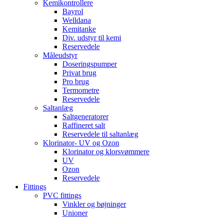
Kemikontrollere
Bayrol
Welldana
Kemitanke
Div. udstyr til kemi
Reservedele
Måleudstyr
Doseringspumper
Privat brug
Pro brug
Termometre
Reservedele
Saltanlæg
Saltgeneratorer
Raffineret salt
Reservedele til saltanlæg
Klorinator- UV og Ozon
Klorinator og klorsvømmere
UV
Ozon
Reservedele
Fittings
PVC fittings
Vinkler og bøjninger
Unioner