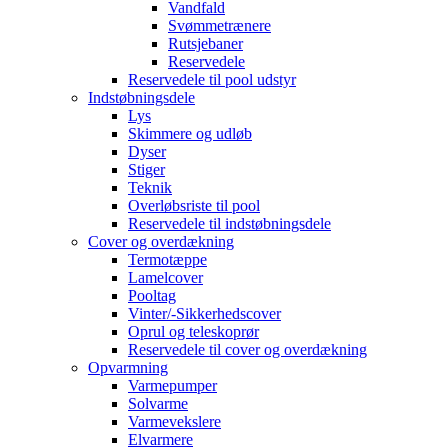
Vandfald
Svømmetrænere
Rutsjebaner
Reservedele
Reservedele til pool udstyr
Indstøbningsdele
Lys
Skimmere og udløb
Dyser
Stiger
Teknik
Overløbsriste til pool
Reservedele til indstøbningsdele
Cover og overdækning
Termotæppe
Lamelcover
Pooltag
Vinter/-Sikkerhedscover
Oprul og teleskoprør
Reservedele til cover og overdækning
Opvarmning
Varmepumper
Solvarme
Varmevekslere
Elvarmere