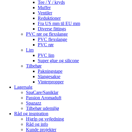
Tee / Y / kryds
Muffer
Ventiler
Reduktioner
Fra US mm til EU mm
Diverse fittings
PVC rør og flexslange
PVC flexslange
PVC rør
Lim
PVC lim
Super glue og silicone
Tilbehør
Pakningstape
Slangesakse
Vinterpropper
Lagersalg
SpaCare/Saniklar
Passion Aromaduft
Spazazz
Tilbehør udemiljø
Råd og inspiration
Hjælp og vejledning
Råd og info
Kunde projekter