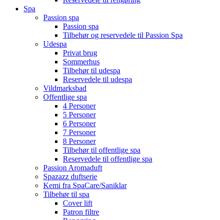
Spa
Passion spa
Passion spa
Tilbehør og reservedele til Passion Spa
Udespa
Privat brug
Sommerhus
Tilbehør til udespa
Reservedele til udespa
Vildmarksbad
Offentlige spa
4 Personer
5 Personer
6 Personer
7 Personer
8 Personer
Tilbehør til offentlige spa
Reservedele til offentlige spa
Passion Aromaduft
Spazazz duftserie
Kemi fra SpaCare/Saniklar
Tilbehør til spa
Cover lift
Patron filtre