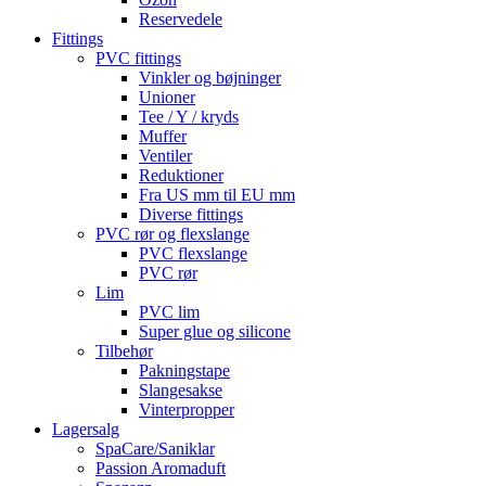
Reservedele
Fittings
PVC fittings
Vinkler og bøjninger
Unioner
Tee / Y / kryds
Muffer
Ventiler
Reduktioner
Fra US mm til EU mm
Diverse fittings
PVC rør og flexslange
PVC flexslange
PVC rør
Lim
PVC lim
Super glue og silicone
Tilbehør
Pakningstape
Slangesakse
Vinterpropper
Lagersalg
SpaCare/Saniklar
Passion Aromaduft