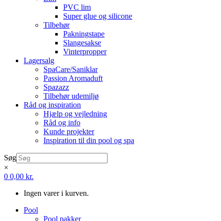
PVC lim
Super glue og silicone
Tilbehør
Pakningstape
Slangesakse
Vinterpropper
Lagersalg
SpaCare/Saniklar
Passion Aromaduft
Spazazz
Tilbehør udemiljø
Råd og inspiration
Hjælp og vejledning
Råd og info
Kunde projekter
Inspiration til din pool og spa
Søg
×
0
0,00
kr.
Ingen varer i kurven.
Pool
Pool pakker