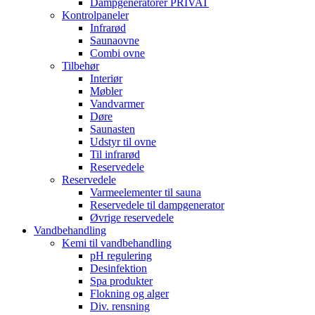
Dampgeneratorer PRIVAT
Kontrolpaneler
Infrarød
Saunaovne
Combi ovne
Tilbehør
Interiør
Møbler
Vandvarmer
Døre
Saunasten
Udstyr til ovne
Til infrarød
Reservedele
Reservedele
Varmeelementer til sauna
Reservedele til dampgenerator
Øvrige reservedele
Vandbehandling
Kemi til vandbehandling
pH regulering
Desinfektion
Spa produkter
Flokning og alger
Div. rensning