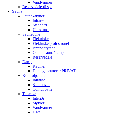
Vandvarmer
Reservedele til spa
Sauna
Saunakabiner
Infrarød
Standard
Udesauna
Saunaovne
Elektriske
Elektriske professionel
Brændefyrede
Combi sauna/damp
Reservedele
Damp
Kabiner
Dampgeneratorer PRIVAT
Kontrolpaneler
Infrarød
Saunaovne
Combi ovne
Tilbehør
Interiør
Møbler
Vandvarmer
Døre