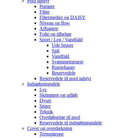
Pool udstyr
Pumper
Filtre
Filtermedier og DAISY
Niveau og flow
Affugtere
Folie og tilbehør
Sport / Leg / Vandfald
Ude bruser
Spil
Vandfald
Svømmetrænere
Rutsjebaner
Reservedele
Reservedele til pool udstyr
Indstøbningsdele
Lys
Skimmere og udløb
Dyser
Stiger
Teknik
Overløbsriste til pool
Reservedele til indstøbningsdele
Cover og overdækning
Termotæppe