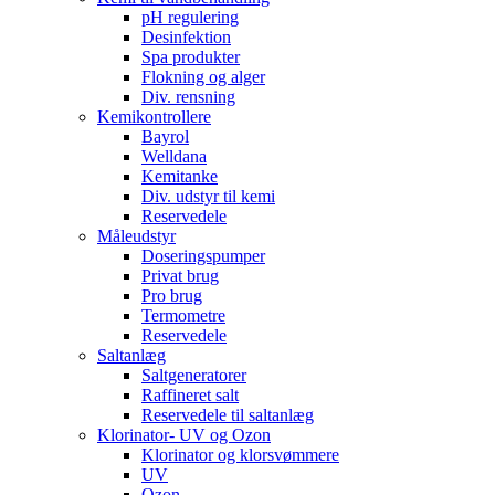
pH regulering
Desinfektion
Spa produkter
Flokning og alger
Div. rensning
Kemikontrollere
Bayrol
Welldana
Kemitanke
Div. udstyr til kemi
Reservedele
Måleudstyr
Doseringspumper
Privat brug
Pro brug
Termometre
Reservedele
Saltanlæg
Saltgeneratorer
Raffineret salt
Reservedele til saltanlæg
Klorinator- UV og Ozon
Klorinator og klorsvømmere
UV
Ozon