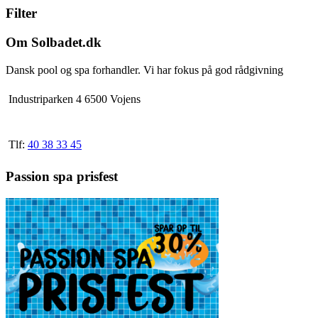
Filter
flere
varianter.
Mulighederne
Om Solbadet.dk
kan
vælges
Dansk pool og spa forhandler. Vi har fokus på god rådgivning
på
varesiden
Industriparken 4 6500 Vojens
Tlf:
40 38 33 45
Passion spa prisfest