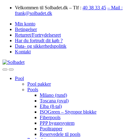
Skip
Skip
Velkommen til Solbadet.dk – Tlf :
40 38 33 45
– Mail :
to
to
frank@solbadet.dk
navigation
content
Min konto
Betingelser
Returret/Fortrydelsesret
Har du fortrudt dit køb ?
Data- og sikkerhedspolitik
Kontakt
Open
Close
Pool
Pool pakker
Pools
Milano (rund)
Toscana (oval)
Elba (8-tal)
ISOGreen – Styropor blokke
Fiberpools
PPP byggesystem
Pooltrapper
Reservedele til pools