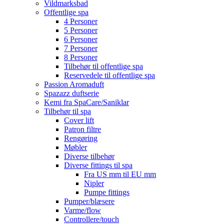
Vildmarksbad
Offentlige spa
4 Personer
5 Personer
6 Personer
7 Personer
8 Personer
Tilbehør til offentlige spa
Reservedele til offentlige spa
Passion Aromaduft
Spazazz duftserie
Kemi fra SpaCare/Saniklar
Tilbehør til spa
Cover lift
Patron filtre
Rengøring
Møbler
Diverse tilbehør
Diverse fittings til spa
Fra US mm til EU mm
Nipler
Pumpe fittings
Pumper/blæsere
Varme/flow
Controllere/touch