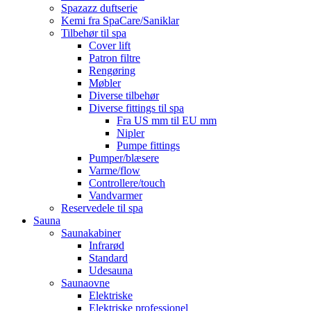
Spazazz duftserie
Kemi fra SpaCare/Saniklar
Tilbehør til spa
Cover lift
Patron filtre
Rengøring
Møbler
Diverse tilbehør
Diverse fittings til spa
Fra US mm til EU mm
Nipler
Pumpe fittings
Pumper/blæsere
Varme/flow
Controllere/touch
Vandvarmer
Reservedele til spa
Sauna
Saunakabiner
Infrarød
Standard
Udesauna
Saunaovne
Elektriske
Elektriske professionel