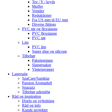
Tee / Y / kryds
Muffer
Ventiler
Reduktioner
Fra US mm til EU mm
Diverse fittings
PVC rør og flexslange
PVC flexslange
PVC rør
Lim
PVC lim
Super glue og silicone
Tilbehør
Pakningstape
Slangesakse
Vinterpropper
Lagersalg
SpaCare/Saniklar
Passion Aromaduft
Spazazz
Tilbehør udemiljø
Råd og inspiration
Hjælp og vejledning
Råd og info
Kunde projekter