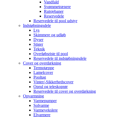
Vandfald
Svømmetrænere
Rutsjebaner
Reservedele
Reservedele til pool udstyr
Indstøbningsdele
Lys
Skimmere og udløb
Dyser
Stiger
Teknik
Overløbsriste til pool
Reservedele til indstøbningsdele
Cover og overdækning
Termotæppe
Lamelcover
Pooltag
Vinter/-Sikkerhedscover
Oprul og teleskoprør
Reservedele til cover og overdækning
Opvarmning
Varmepumper
Solvarme
Varmevekslere
Elvarmere