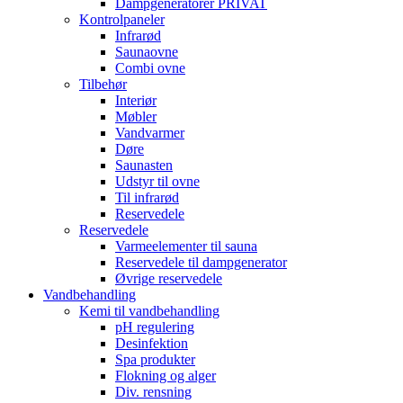
Dampgeneratorer PRIVAT
Kontrolpaneler
Infrarød
Saunaovne
Combi ovne
Tilbehør
Interiør
Møbler
Vandvarmer
Døre
Saunasten
Udstyr til ovne
Til infrarød
Reservedele
Reservedele
Varmeelementer til sauna
Reservedele til dampgenerator
Øvrige reservedele
Vandbehandling
Kemi til vandbehandling
pH regulering
Desinfektion
Spa produkter
Flokning og alger
Div. rensning