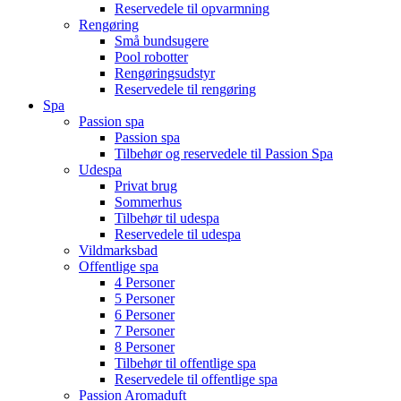
Reservedele til opvarmning
Rengøring
Små bundsugere
Pool robotter
Rengøringsudstyr
Reservedele til rengøring
Spa
Passion spa
Passion spa
Tilbehør og reservedele til Passion Spa
Udespa
Privat brug
Sommerhus
Tilbehør til udespa
Reservedele til udespa
Vildmarksbad
Offentlige spa
4 Personer
5 Personer
6 Personer
7 Personer
8 Personer
Tilbehør til offentlige spa
Reservedele til offentlige spa
Passion Aromaduft