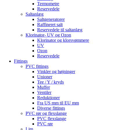
Termometre
Reservedele
Saltanlæg
Saltgeneratorer
Raffineret salt
Reservedele til saltanlæg
Klorinator- UV og Ozon
Klorinator og klorsvømmere
UV
Ozon
Reservedele
Fittings
PVC fittings
Vinkler og bøjninger
Unioner
Tee / Y / kryds
Muffer
Ventiler
Reduktioner
Fra US mm til EU mm
Diverse fittings
PVC rør og flexslange
PVC flexslange
PVC rør
Lim