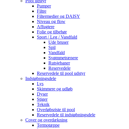
Pool udstyr
Pumper
Filtre
Filtermedier og DAISY
Niveau og flow
Affugtere
Folie og tilbehør
Sport / Leg / Vandfald
Ude bruser
Spil
Vandfald
Svømmetrænere
Rutsjebaner
Reservedele
Reservedele til pool udstyr
Indstøbningsdele
Lys
Skimmere og udløb
Dyser
Stiger
Teknik
Overløbsriste til pool
Reservedele til indstøbningsdele
Cover og overdækning
Termotæppe