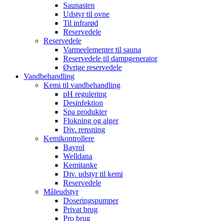
Saunasten
Udstyr til ovne
Til infrarød
Reservedele
Reservedele
Varmeelementer til sauna
Reservedele til dampgenerator
Øvrige reservedele
Vandbehandling
Kemi til vandbehandling
pH regulering
Desinfektion
Spa produkter
Flokning og alger
Div. rensning
Kemikontrollere
Bayrol
Welldana
Kemitanke
Div. udstyr til kemi
Reservedele
Måleudstyr
Doseringspumper
Privat brug
Pro brug