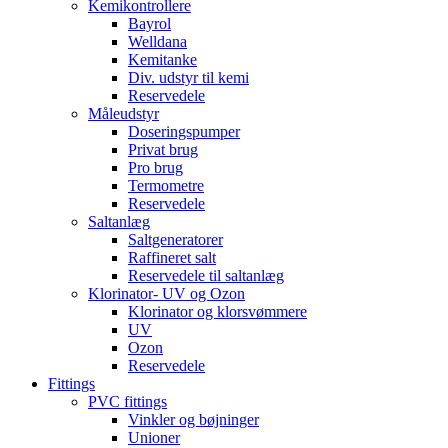
Kemikontrollere
Bayrol
Welldana
Kemitanke
Div. udstyr til kemi
Reservedele
Måleudstyr
Doseringspumper
Privat brug
Pro brug
Termometre
Reservedele
Saltanlæg
Saltgeneratorer
Raffineret salt
Reservedele til saltanlæg
Klorinator- UV og Ozon
Klorinator og klorsvømmere
UV
Ozon
Reservedele
Fittings
PVC fittings
Vinkler og bøjninger
Unioner