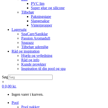
PVC lim
Super glue og silicone
Tilbehør
Pakningstape
Slangesakse
Vinterpropper
Lagersalg
SpaCare/Saniklar
Passion Aromaduft
Spazazz
Tilbehør udemiljø
Råd og inspiration
Hjælp og vejledning
Råd og info
Kunde projekter
Inspiration til din pool og spa
Søg
×
0
0,00
kr.
Ingen varer i kurven.
Pool
Pool pakker