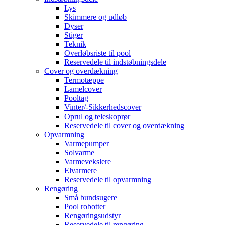
Lys
Skimmere og udløb
Dyser
Stiger
Teknik
Overløbsriste til pool
Reservedele til indstøbningsdele
Cover og overdækning
Termotæppe
Lamelcover
Pooltag
Vinter/-Sikkerhedscover
Oprul og teleskoprør
Reservedele til cover og overdækning
Opvarmning
Varmepumper
Solvarme
Varmevekslere
Elvarmere
Reservedele til opvarmning
Rengøring
Små bundsugere
Pool robotter
Rengøringsudstyr
Reservedele til rengøring