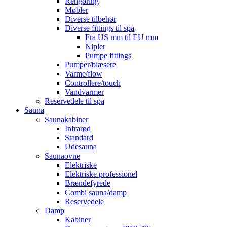
Rengøring
Møbler
Diverse tilbehør
Diverse fittings til spa
Fra US mm til EU mm
Nipler
Pumpe fittings
Pumper/blæsere
Varme/flow
Controllere/touch
Vandvarmer
Reservedele til spa
Sauna
Saunakabiner
Infrarød
Standard
Udesauna
Saunaovne
Elektriske
Elektriske professionel
Brændefyrede
Combi sauna/damp
Reservedele
Damp
Kabiner