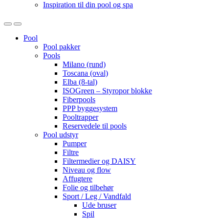
Inspiration til din pool og spa
Open
Close
Pool
Pool pakker
Pools
Milano (rund)
Toscana (oval)
Elba (8-tal)
ISOGreen – Styropor blokke
Fiberpools
PPP byggesystem
Pooltrapper
Reservedele til pools
Pool udstyr
Pumper
Filtre
Filtermedier og DAISY
Niveau og flow
Affugtere
Folie og tilbehør
Sport / Leg / Vandfald
Ude bruser
Spil