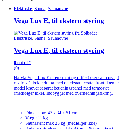
Elektriske
,
Sauna
,
Saunaovne
Vega Lux E, til ekstern styring
Elektriske
,
Sauna
,
Saunaovne
Vega Lux E, til ekstern styring
0
out of 5
(0)
Harvia Vega Lux E er en smart og driftssikker saunaovn, i
rustfri stål beklædning med en elegant coatet front. Denne
model kræver separat betjeningspanel med termostat
(medfølger ikke). Indbygget med overhedningssikring.
Dimension: 47 x 34 x 51 cm
Vægt: 11 kg
Saunasten: max 25 kg (medfølger ikke)
Kabine størrelser: 3 – 14 m³ (min 190 cm højde)