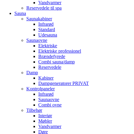
Vandvarmer
Reservedele til spa
Sauna
Saunakabiner
Infrarød
Standard
Udesauna
Saunaovne
Elektriske
Elektriske professionel
Brændefyrede
Combi sauna/damp
Reservedele
Damp
Kabiner
Dampgeneratorer PRIVAT
Kontrolpaneler
Infrarød
Saunaovne
Combi ovne
Tilbehør
Interiør
Møbler
Vandvarmer
Døre