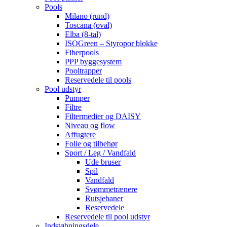
Pools
Milano (rund)
Toscana (oval)
Elba (8-tal)
ISOGreen – Styropor blokke
Fiberpools
PPP byggesystem
Pooltrapper
Reservedele til pools
Pool udstyr
Pumper
Filtre
Filtermedier og DAISY
Niveau og flow
Affugtere
Folie og tilbehør
Sport / Leg / Vandfald
Ude bruser
Spil
Vandfald
Svømmetrænere
Rutsjebaner
Reservedele
Reservedele til pool udstyr
Indstøbningsdele