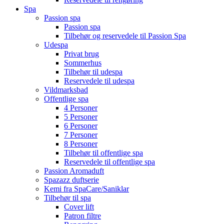
Spa
Passion spa
Passion spa
Tilbehør og reservedele til Passion Spa
Udespa
Privat brug
Sommerhus
Tilbehør til udespa
Reservedele til udespa
Vildmarksbad
Offentlige spa
4 Personer
5 Personer
6 Personer
7 Personer
8 Personer
Tilbehør til offentlige spa
Reservedele til offentlige spa
Passion Aromaduft
Spazazz duftserie
Kemi fra SpaCare/Saniklar
Tilbehør til spa
Cover lift
Patron filtre