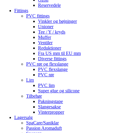
Reservedele
Fittings
PVC fittings
Vinkler og bøjninger
Unioner
Tee / Y / kryds
Muffer
Ventiler
Reduktioner
Fra US mm til EU mm
Diverse fittings
PVC rør og flexslange
PVC flexslange
PVC rør
Lim
PVC lim
Super glue og silicone
Tilbehør
Pakningstape
Slangesakse
Vinterpropper
Lagersalg
SpaCare/Saniklar
Passion Aromaduft