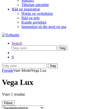
Spazazz
Tilbehør udemiljø
Råd og inspiration
Hjælp og vejledning
Råd og info
Kunde projekter
Inspiration til din pool og spa
Search
Søg
Søg
efter:
0
Søg
Søg
efter:
Forside
Vare Model
Vega Lux
Vega Lux
Viser 1 resultat
Filters