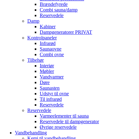
Brændefyrede
Combi sauna/damp
Reservedele
Damp
Kabiner
Dampgeneratorer PRIVAT
Kontrolpaneler
Infrarød
Saunaovne
Combi ovne
Tilbehør
Interiør
Møbler
Vandvarmer
Døre
Saunasten
Udstyr til ovne
Til infrarød
Reservedele
Reservedele
Varmeelementer til sauna
Reservedele til dampgenerator
Øvrige reservedele
Vandbehandling
Kemi til vandbehandling