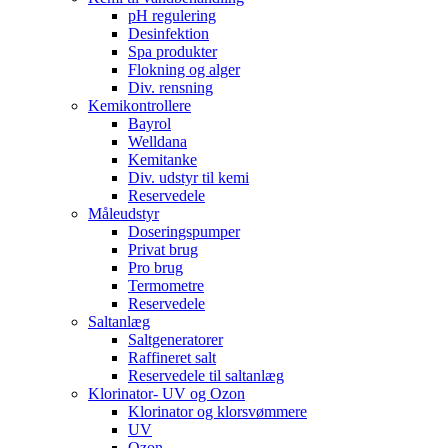
pH regulering
Desinfektion
Spa produkter
Flokning og alger
Div. rensning
Kemikontrollere
Bayrol
Welldana
Kemitanke
Div. udstyr til kemi
Reservedele
Måleudstyr
Doseringspumper
Privat brug
Pro brug
Termometre
Reservedele
Saltanlæg
Saltgeneratorer
Raffineret salt
Reservedele til saltanlæg
Klorinator- UV og Ozon
Klorinator og klorsvømmere
UV
Ozon