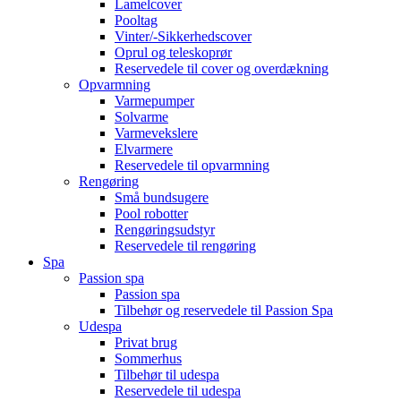
Lamelcover
Pooltag
Vinter/-Sikkerhedscover
Oprul og teleskoprør
Reservedele til cover og overdækning
Opvarmning
Varmepumper
Solvarme
Varmevekslere
Elvarmere
Reservedele til opvarmning
Rengøring
Små bundsugere
Pool robotter
Rengøringsudstyr
Reservedele til rengøring
Spa
Passion spa
Passion spa
Tilbehør og reservedele til Passion Spa
Udespa
Privat brug
Sommerhus
Tilbehør til udespa
Reservedele til udespa