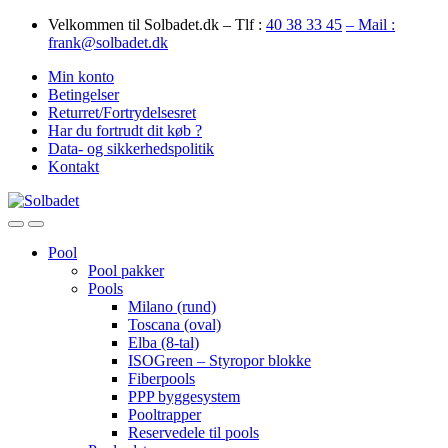
Skip
Skip
Velkommen til Solbadet.dk – Tlf :
40 38 33 45
– Mail :
to
to
frank@solbadet.dk
navigation
content
Min konto
Betingelser
Returret/Fortrydelsesret
Har du fortrudt dit køb ?
Data- og sikkerhedspolitik
Kontakt
Open
Close
Pool
Pool pakker
Pools
Milano (rund)
Toscana (oval)
Elba (8-tal)
ISOGreen – Styropor blokke
Fiberpools
PPP byggesystem
Pooltrapper
Reservedele til pools