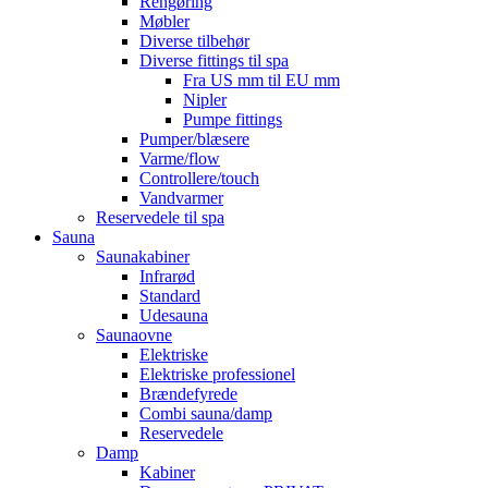
Rengøring
Møbler
Diverse tilbehør
Diverse fittings til spa
Fra US mm til EU mm
Nipler
Pumpe fittings
Pumper/blæsere
Varme/flow
Controllere/touch
Vandvarmer
Reservedele til spa
Sauna
Saunakabiner
Infrarød
Standard
Udesauna
Saunaovne
Elektriske
Elektriske professionel
Brændefyrede
Combi sauna/damp
Reservedele
Damp
Kabiner