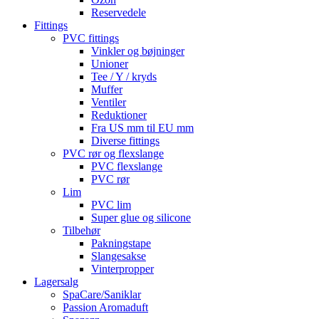
Reservedele
Fittings
PVC fittings
Vinkler og bøjninger
Unioner
Tee / Y / kryds
Muffer
Ventiler
Reduktioner
Fra US mm til EU mm
Diverse fittings
PVC rør og flexslange
PVC flexslange
PVC rør
Lim
PVC lim
Super glue og silicone
Tilbehør
Pakningstape
Slangesakse
Vinterpropper
Lagersalg
SpaCare/Saniklar
Passion Aromaduft