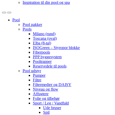
Inspiration til din pool og spa
Open
Close
Pool
Pool pakker
Pools
Milano (rund)
Toscana (oval)
Elba (8-tal)
ISOGreen – Styropor blokke
Fiberpools
PPP byggesystem
Pooltrapper
Reservedele til pools
Pool udstyr
Pumper
Filtre
Filtermedier og DAISY
Niveau og flow
Affugtere
Folie og tilbehør
Sport / Leg / Vandfald
Ude bruser
Spil