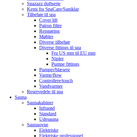
Spazazz duftserie
Kemi fra SpaCare/Saniklar
Tilbehør til spa
Cover lift
Patron filtre
Rengøring
Møbler
Diverse tilbehør
Diverse fittings til spa
Fra US mm til EU mm
Nipler
Pumpe fittings
Pumper/blæsere
Varme/flow
Controllere/touch
Vandvarmer
Reservedele til spa
Sauna
Saunakabiner
Infrarød
Standard
Udesauna
Saunaovne
Elektriske
Elektriske professionel