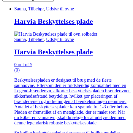
Sauna
,
Tilbehør
,
Udstyr til ovne
Harvia Beskyttelses plade
Sauna
,
Tilbehør
,
Udstyr til ovne
Harvia Beskyttelses plade
0
out of 5
(0)
Beskyttelsespladen er designet til brug med de fleste
saunaovne. Eftersom den er fuldstændig kompatibel med en
Legend-brændeovn, afkorter beskyttelsespladen brændeovnen
sikkerhedsafstand betydeligt, hvilket gør placeringen af
brændeovnen og indretningen af bænkeløsningen nemmere.
Antallet af beskyttelsesplader kan spænde fra 1-3 efter behov.
Pladen er fremstillet af en metalplade, der er malet sort. Når
du køber en saunaovn, skal du sørge for at udstyre den med
denne legendarisk robuste beskyttelsesplade.
Se hvilke beskyttelseplader der passer til hvilke modeller