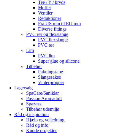
Tee / Y / kryds
Muffer
Ventiler
Reduktioner
Fra US mm til EU mm
Diverse fittings
PVC rør og flexslange
PVC flexslange
PVC rør
Lim
PVC lim
Super glue og silicone
Tilbehør
Pakningstape
Slangesakse
Vinterpropper
Lagersalg
SpaCare/Saniklar
Passion Aromaduft
Spazazz
Tilbehør udemiljø
Råd og inspiration
Hjælp og vejledning
Råd og info
Kunde projekter