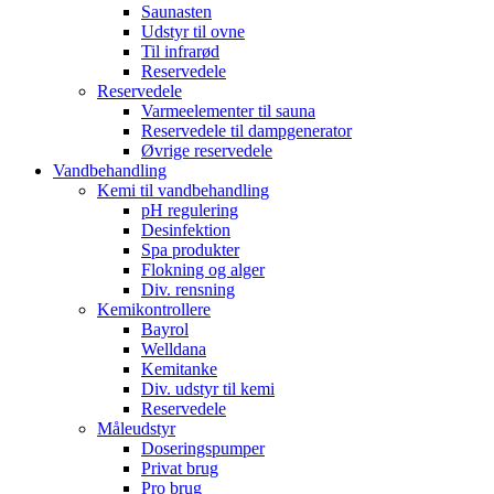
Saunasten
Udstyr til ovne
Til infrarød
Reservedele
Reservedele
Varmeelementer til sauna
Reservedele til dampgenerator
Øvrige reservedele
Vandbehandling
Kemi til vandbehandling
pH regulering
Desinfektion
Spa produkter
Flokning og alger
Div. rensning
Kemikontrollere
Bayrol
Welldana
Kemitanke
Div. udstyr til kemi
Reservedele
Måleudstyr
Doseringspumper
Privat brug
Pro brug