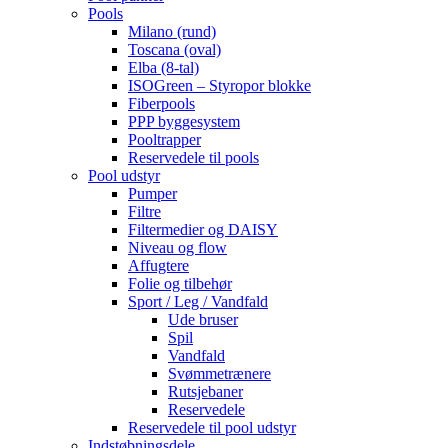
Pools
Milano (rund)
Toscana (oval)
Elba (8-tal)
ISOGreen – Styropor blokke
Fiberpools
PPP byggesystem
Pooltrapper
Reservedele til pools
Pool udstyr
Pumper
Filtre
Filtermedier og DAISY
Niveau og flow
Affugtere
Folie og tilbehør
Sport / Leg / Vandfald
Ude bruser
Spil
Vandfald
Svømmetrænere
Rutsjebaner
Reservedele
Reservedele til pool udstyr
Indstøbningsdele