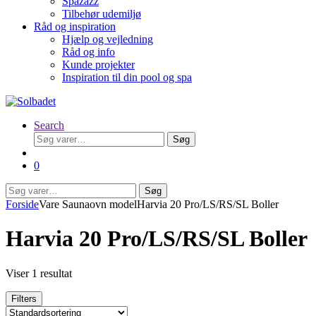
Spazazz
Tilbehør udemiljø
Råd og inspiration
Hjælp og vejledning
Råd og info
Kunde projekter
Inspiration til din pool og spa
Search
Søg
Søg
efter:
0
Søg
Søg
efter:
Forside
Vare Saunaovn model
Harvia 20 Pro/LS/RS/SL Boller
Harvia 20 Pro/LS/RS/SL Boller
Viser 1 resultat
Filters