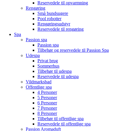
Reservedele til opvarmning
Rengøring
Små bundsugere
Pool robotter
Rengøringsudstyr
Reservedele til rengøring
Spa
Passion spa
Passion spa
Tilbehør og reservedele til Passion Spa
Udespa
Privat brug
Sommerhus
Tilbehør til udespa
Reservedele til udespa
Vildmarksbad
Offentlige spa
4 Personer
5 Personer
6 Personer
7 Personer
8 Personer
Tilbehør til offentlige spa
Reservedele til offentlige spa
Passion Aromaduft