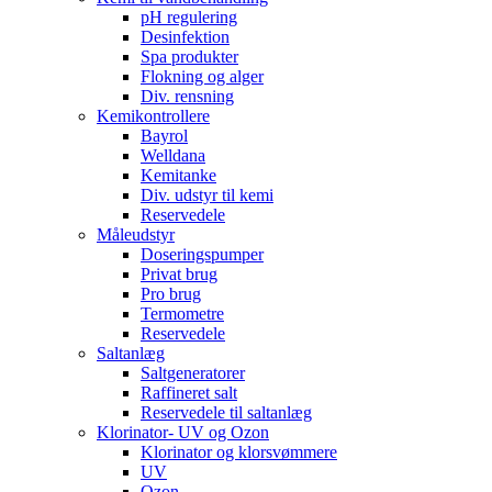
pH regulering
Desinfektion
Spa produkter
Flokning og alger
Div. rensning
Kemikontrollere
Bayrol
Welldana
Kemitanke
Div. udstyr til kemi
Reservedele
Måleudstyr
Doseringspumper
Privat brug
Pro brug
Termometre
Reservedele
Saltanlæg
Saltgeneratorer
Raffineret salt
Reservedele til saltanlæg
Klorinator- UV og Ozon
Klorinator og klorsvømmere
UV
Ozon