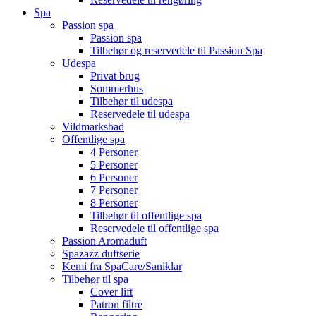
Spa
Passion spa
Passion spa
Tilbehør og reservedele til Passion Spa
Udespa
Privat brug
Sommerhus
Tilbehør til udespa
Reservedele til udespa
Vildmarksbad
Offentlige spa
4 Personer
5 Personer
6 Personer
7 Personer
8 Personer
Tilbehør til offentlige spa
Reservedele til offentlige spa
Passion Aromaduft
Spazazz duftserie
Kemi fra SpaCare/Saniklar
Tilbehør til spa
Cover lift
Patron filtre