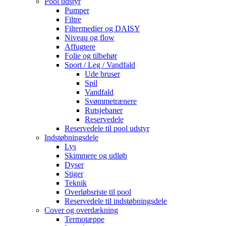
Pool udstyr
Pumper
Filtre
Filtermedier og DAISY
Niveau og flow
Affugtere
Folie og tilbehør
Sport / Leg / Vandfald
Ude bruser
Spil
Vandfald
Svømmetrænere
Rutsjebaner
Reservedele
Reservedele til pool udstyr
Indstøbningsdele
Lys
Skimmere og udløb
Dyser
Stiger
Teknik
Overløbsriste til pool
Reservedele til indstøbningsdele
Cover og overdækning
Termotæppe