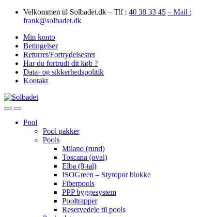
Skip
Skip
Velkommen til Solbadet.dk – Tlf :
40 38 33 45
– Mail :
to
to
frank@solbadet.dk
navigation
content
Min konto
Betingelser
Returret/Fortrydelsesret
Har du fortrudt dit køb ?
Data- og sikkerhedspolitik
Kontakt
Open
Close
Pool
Pool pakker
Pools
Milano (rund)
Toscana (oval)
Elba (8-tal)
ISOGreen – Styropor blokke
Fiberpools
PPP byggesystem
Pooltrapper
Reservedele til pools