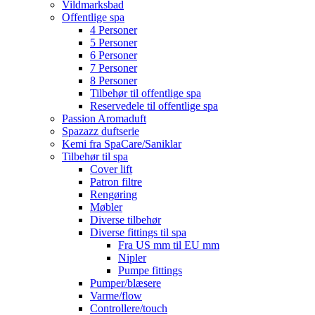
Vildmarksbad
Offentlige spa
4 Personer
5 Personer
6 Personer
7 Personer
8 Personer
Tilbehør til offentlige spa
Reservedele til offentlige spa
Passion Aromaduft
Spazazz duftserie
Kemi fra SpaCare/Saniklar
Tilbehør til spa
Cover lift
Patron filtre
Rengøring
Møbler
Diverse tilbehør
Diverse fittings til spa
Fra US mm til EU mm
Nipler
Pumpe fittings
Pumper/blæsere
Varme/flow
Controllere/touch