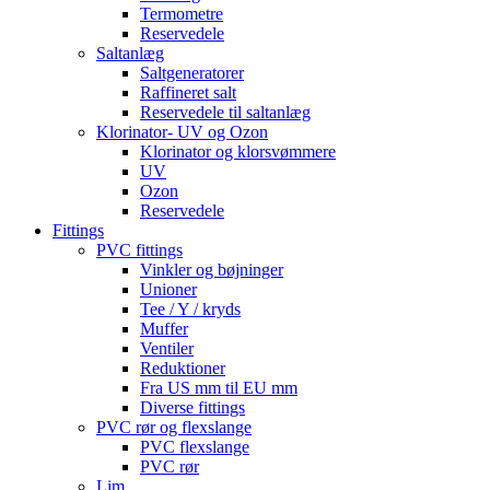
Termometre
Reservedele
Saltanlæg
Saltgeneratorer
Raffineret salt
Reservedele til saltanlæg
Klorinator- UV og Ozon
Klorinator og klorsvømmere
UV
Ozon
Reservedele
Fittings
PVC fittings
Vinkler og bøjninger
Unioner
Tee / Y / kryds
Muffer
Ventiler
Reduktioner
Fra US mm til EU mm
Diverse fittings
PVC rør og flexslange
PVC flexslange
PVC rør
Lim