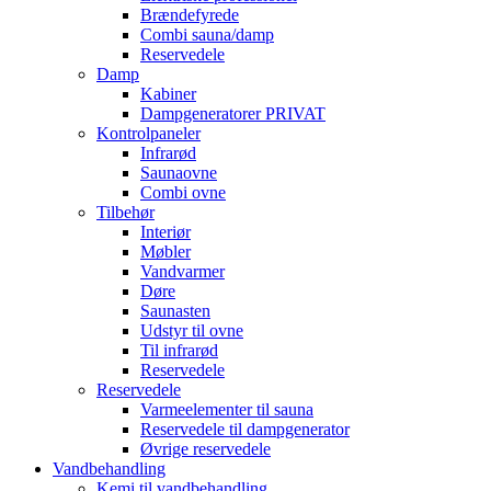
Brændefyrede
Combi sauna/damp
Reservedele
Damp
Kabiner
Dampgeneratorer PRIVAT
Kontrolpaneler
Infrarød
Saunaovne
Combi ovne
Tilbehør
Interiør
Møbler
Vandvarmer
Døre
Saunasten
Udstyr til ovne
Til infrarød
Reservedele
Reservedele
Varmeelementer til sauna
Reservedele til dampgenerator
Øvrige reservedele
Vandbehandling
Kemi til vandbehandling