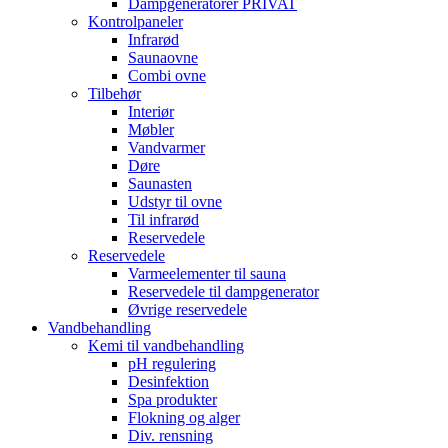
Dampgeneratorer PRIVAT
Kontrolpaneler
Infrarød
Saunaovne
Combi ovne
Tilbehør
Interiør
Møbler
Vandvarmer
Døre
Saunasten
Udstyr til ovne
Til infrarød
Reservedele
Reservedele
Varmeelementer til sauna
Reservedele til dampgenerator
Øvrige reservedele
Vandbehandling
Kemi til vandbehandling
pH regulering
Desinfektion
Spa produkter
Flokning og alger
Div. rensning