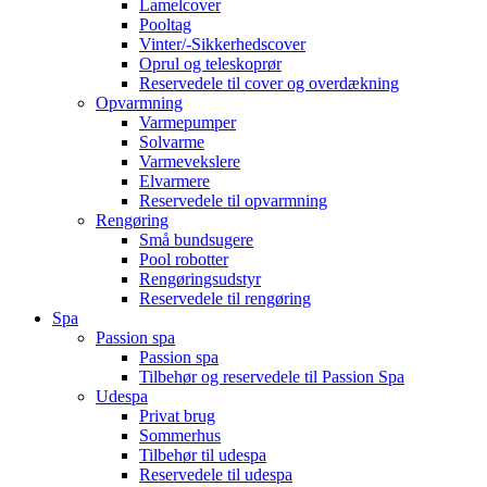
Lamelcover
Pooltag
Vinter/-Sikkerhedscover
Oprul og teleskoprør
Reservedele til cover og overdækning
Opvarmning
Varmepumper
Solvarme
Varmevekslere
Elvarmere
Reservedele til opvarmning
Rengøring
Små bundsugere
Pool robotter
Rengøringsudstyr
Reservedele til rengøring
Spa
Passion spa
Passion spa
Tilbehør og reservedele til Passion Spa
Udespa
Privat brug
Sommerhus
Tilbehør til udespa
Reservedele til udespa