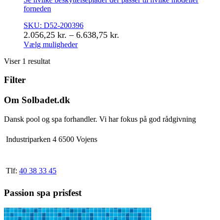
forneden
SKU: D52-200396
Prisinterval:
2.056,25
kr.
–
6.638,75
kr.
2.056,25 kr.
Vælg muligheder
Dette
til
Viser 1 resultat
vare
6.638,75 kr.
har
Filter
flere
varianter.
Mulighederne
Om Solbadet.dk
kan
vælges
Dansk pool og spa forhandler. Vi har fokus på god rådgivning
på
varesiden
Industriparken 4 6500 Vojens
Tlf:
40 38 33 45
Passion spa prisfest