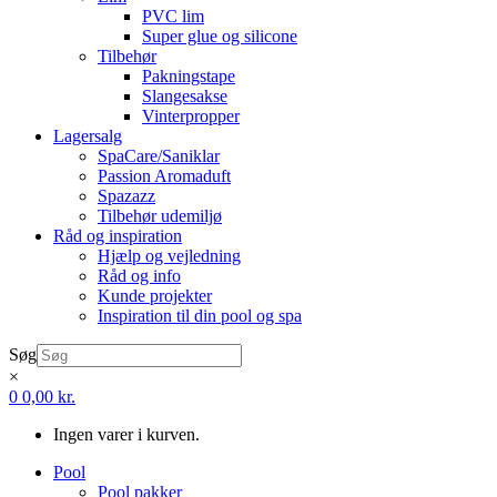
PVC lim
Super glue og silicone
Tilbehør
Pakningstape
Slangesakse
Vinterpropper
Lagersalg
SpaCare/Saniklar
Passion Aromaduft
Spazazz
Tilbehør udemiljø
Råd og inspiration
Hjælp og vejledning
Råd og info
Kunde projekter
Inspiration til din pool og spa
Søg
×
0
0,00
kr.
Ingen varer i kurven.
Pool
Pool pakker