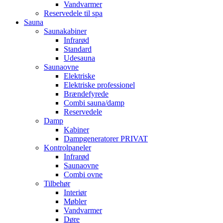
Vandvarmer
Reservedele til spa
Sauna
Saunakabiner
Infrarød
Standard
Udesauna
Saunaovne
Elektriske
Elektriske professionel
Brændefyrede
Combi sauna/damp
Reservedele
Damp
Kabiner
Dampgeneratorer PRIVAT
Kontrolpaneler
Infrarød
Saunaovne
Combi ovne
Tilbehør
Interiør
Møbler
Vandvarmer
Døre