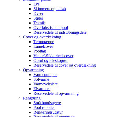
Lys
Skimmere og udløb
Dyser
Stiger
Teknik
Overløbsriste til pool
Reservedele til indstøbningsdele
Cover og overdækning
Termotæppe
Lamelcover
Pooltag
Vinter/-Sikkerhedscover
Oprul og teleskoprør
Reservedele til cover og overdækning
Opvarmning
Varmepumper
Solvarme
Varmevekslere
Elvarmere
Reservedele til opvarmning
Rengøring
Små bundsugere
Pool robotter
Rengøringsudstyr
Reservedele til rengøring