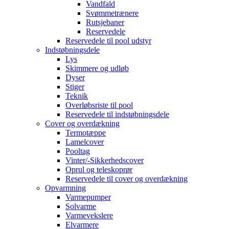
Vandfald
Svømmetrænere
Rutsjebaner
Reservedele
Reservedele til pool udstyr
Indstøbningsdele
Lys
Skimmere og udløb
Dyser
Stiger
Teknik
Overløbsriste til pool
Reservedele til indstøbningsdele
Cover og overdækning
Termotæppe
Lamelcover
Pooltag
Vinter/-Sikkerhedscover
Oprul og teleskoprør
Reservedele til cover og overdækning
Opvarmning
Varmepumper
Solvarme
Varmevekslere
Elvarmere