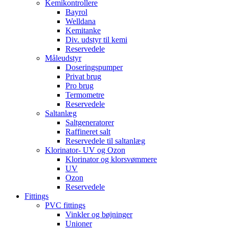
Kemikontrollere
Bayrol
Welldana
Kemitanke
Div. udstyr til kemi
Reservedele
Måleudstyr
Doseringspumper
Privat brug
Pro brug
Termometre
Reservedele
Saltanlæg
Saltgeneratorer
Raffineret salt
Reservedele til saltanlæg
Klorinator- UV og Ozon
Klorinator og klorsvømmere
UV
Ozon
Reservedele
Fittings
PVC fittings
Vinkler og bøjninger
Unioner