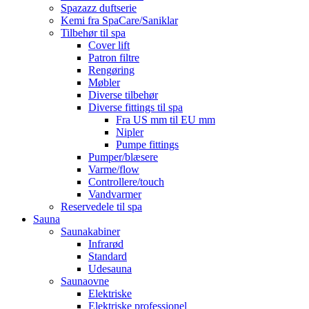
Spazazz duftserie
Kemi fra SpaCare/Saniklar
Tilbehør til spa
Cover lift
Patron filtre
Rengøring
Møbler
Diverse tilbehør
Diverse fittings til spa
Fra US mm til EU mm
Nipler
Pumpe fittings
Pumper/blæsere
Varme/flow
Controllere/touch
Vandvarmer
Reservedele til spa
Sauna
Saunakabiner
Infrarød
Standard
Udesauna
Saunaovne
Elektriske
Elektriske professionel