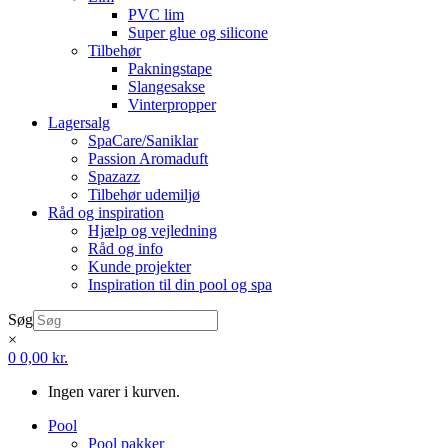
PVC lim
Super glue og silicone
Tilbehør
Pakningstape
Slangesakse
Vinterpropper
Lagersalg
SpaCare/Saniklar
Passion Aromaduft
Spazazz
Tilbehør udemiljø
Råd og inspiration
Hjælp og vejledning
Råd og info
Kunde projekter
Inspiration til din pool og spa
Søg
×
0
0,00
kr.
Ingen varer i kurven.
Pool
Pool pakker