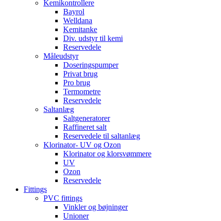
Kemikontrollere
Bayrol
Welldana
Kemitanke
Div. udstyr til kemi
Reservedele
Måleudstyr
Doseringspumper
Privat brug
Pro brug
Termometre
Reservedele
Saltanlæg
Saltgeneratorer
Raffineret salt
Reservedele til saltanlæg
Klorinator- UV og Ozon
Klorinator og klorsvømmere
UV
Ozon
Reservedele
Fittings
PVC fittings
Vinkler og bøjninger
Unioner