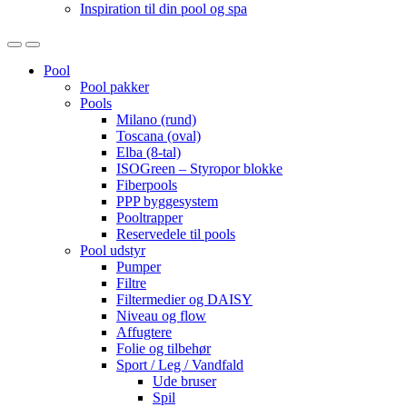
Inspiration til din pool og spa
Open
Close
Pool
Pool pakker
Pools
Milano (rund)
Toscana (oval)
Elba (8-tal)
ISOGreen – Styropor blokke
Fiberpools
PPP byggesystem
Pooltrapper
Reservedele til pools
Pool udstyr
Pumper
Filtre
Filtermedier og DAISY
Niveau og flow
Affugtere
Folie og tilbehør
Sport / Leg / Vandfald
Ude bruser
Spil