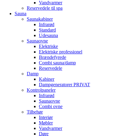
Vandvarmer
Reservedele til spa
Sauna
Saunakabiner
Infrarød
Standard
Udesauna
Saunaovne
Elektriske
Elektriske professionel
Brændefyrede
Combi sauna/damp
Reservedele
Damp
Kabiner
Dampgeneratorer PRIVAT
Kontrolpaneler
Infrarød
Saunaovne
Combi ovne
Tilbehør
Interiør
Møbler
Vandvarmer
Døre