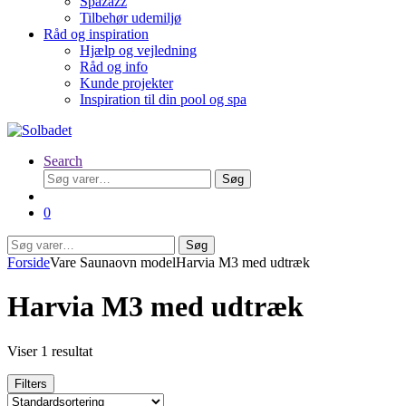
Spazazz
Tilbehør udemiljø
Råd og inspiration
Hjælp og vejledning
Råd og info
Kunde projekter
Inspiration til din pool og spa
Search
Søg
Søg
efter:
0
Søg
Søg
efter:
Forside
Vare Saunaovn model
Harvia M3 med udtræk
Harvia M3 med udtræk
Viser 1 resultat
Filters