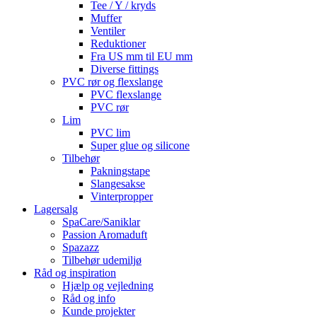
Tee / Y / kryds
Muffer
Ventiler
Reduktioner
Fra US mm til EU mm
Diverse fittings
PVC rør og flexslange
PVC flexslange
PVC rør
Lim
PVC lim
Super glue og silicone
Tilbehør
Pakningstape
Slangesakse
Vinterpropper
Lagersalg
SpaCare/Saniklar
Passion Aromaduft
Spazazz
Tilbehør udemiljø
Råd og inspiration
Hjælp og vejledning
Råd og info
Kunde projekter