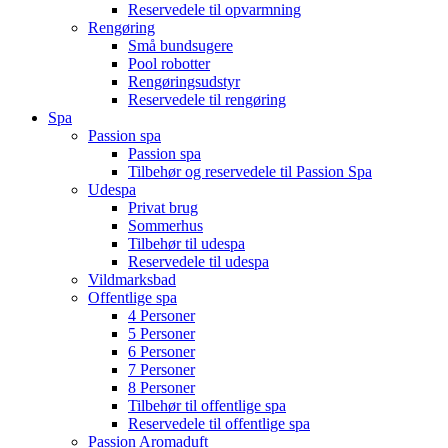
Reservedele til opvarmning
Rengøring
Små bundsugere
Pool robotter
Rengøringsudstyr
Reservedele til rengøring
Spa
Passion spa
Passion spa
Tilbehør og reservedele til Passion Spa
Udespa
Privat brug
Sommerhus
Tilbehør til udespa
Reservedele til udespa
Vildmarksbad
Offentlige spa
4 Personer
5 Personer
6 Personer
7 Personer
8 Personer
Tilbehør til offentlige spa
Reservedele til offentlige spa
Passion Aromaduft