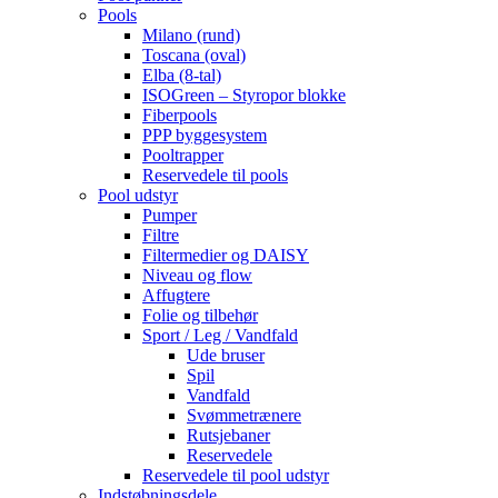
Pools
Milano (rund)
Toscana (oval)
Elba (8-tal)
ISOGreen – Styropor blokke
Fiberpools
PPP byggesystem
Pooltrapper
Reservedele til pools
Pool udstyr
Pumper
Filtre
Filtermedier og DAISY
Niveau og flow
Affugtere
Folie og tilbehør
Sport / Leg / Vandfald
Ude bruser
Spil
Vandfald
Svømmetrænere
Rutsjebaner
Reservedele
Reservedele til pool udstyr
Indstøbningsdele