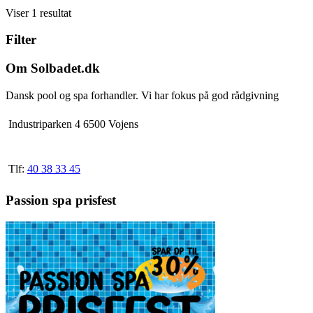
Dette
til
Viser 1 resultat
vare
12.260,00 kr.
har
Filter
flere
varianter.
Mulighederne
Om Solbadet.dk
kan
vælges
Dansk pool og spa forhandler. Vi har fokus på god rådgivning
på
varesiden
Industriparken 4 6500 Vojens
Tlf:
40 38 33 45
Passion spa prisfest