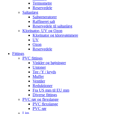
Termometre
Reservedele
Saltanlæg
Saltgeneratorer
Raffineret salt
Reservedele til saltanlæg
Klorinator- UV og Ozon
Klorinator og klorsvømmere
UV
Ozon
Reservedele
Fittings
PVC fittings
Vinkler og bøjninger
Unioner
Tee / Y / kryds
Muffer
Ventiler
Reduktioner
Fra US mm til EU mm
Diverse fittings
PVC rør og flexslange
PVC flexslange
PVC rør
Lim