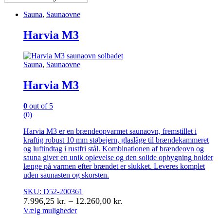
Sauna
,
Saunaovne
Harvia M3
Sauna
,
Saunaovne
Harvia M3
0
out of 5
(0)
Harvia M3 er en brændeopvarmet saunaovn, fremstillet i
kraftig robust 10 mm støbejern, glaslåge til brændekammeret
og luftindtag i rustfri stål. Kombinationen af brændeovn og
sauna giver en unik oplevelse og den solide opbygning holder
længe på varmen efter brændet er slukket. Leveres komplet
uden saunasten og skorsten.
SKU: D52-200361
Prisinterval:
7.996,25
kr.
–
12.260,00
kr.
7.996,25 kr.
Vælg muligheder