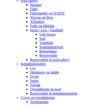
Pool udstyr
Pumper
Filtre
Filtermedier og DAISY
Niveau og flow
Affugtere
Folie og tilbehør
Sport / Leg / Vandfald
Ude bruser
Spil
Vandfald
Svømmetrænere
Rutsjebaner
Reservedele
Reservedele til pool udstyr
Indstøbningsdele
Lys
Skimmere og udløb
Dyser
Stiger
Teknik
Overløbsriste til pool
Reservedele til indstøbningsdele
Cover og overdækning
Termotæppe