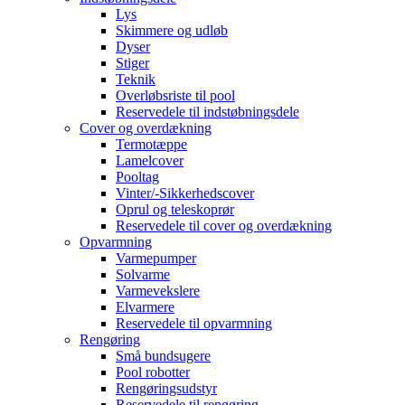
Lys
Skimmere og udløb
Dyser
Stiger
Teknik
Overløbsriste til pool
Reservedele til indstøbningsdele
Cover og overdækning
Termotæppe
Lamelcover
Pooltag
Vinter/-Sikkerhedscover
Oprul og teleskoprør
Reservedele til cover og overdækning
Opvarmning
Varmepumper
Solvarme
Varmevekslere
Elvarmere
Reservedele til opvarmning
Rengøring
Små bundsugere
Pool robotter
Rengøringsudstyr
Reservedele til rengøring