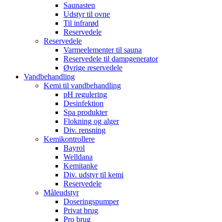
Saunasten
Udstyr til ovne
Til infrarød
Reservedele
Reservedele
Varmeelementer til sauna
Reservedele til dampgenerator
Øvrige reservedele
Vandbehandling
Kemi til vandbehandling
pH regulering
Desinfektion
Spa produkter
Flokning og alger
Div. rensning
Kemikontrollere
Bayrol
Welldana
Kemitanke
Div. udstyr til kemi
Reservedele
Måleudstyr
Doseringspumper
Privat brug
Pro brug