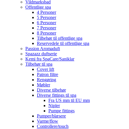
Vildmarksbad
Offentlige spa
4 Personer
5 Personer
6 Personer
7 Personer
8 Personer
Tilbehør til offentlige spa
Reservedele til offentlige spa
Passion Aromaduft
Spazazz duftserie
Kemi fra SpaCare/Saniklar
Tilbehør til spa
Cover lift
Patron filtre
Rengøring
Møbler
Diverse tilbehør
Diverse fittings til spa
Fra US mm til EU mm
Nipler
Pumpe fittings
Pumper/blæsere
Varme/flow
Controllere/touch