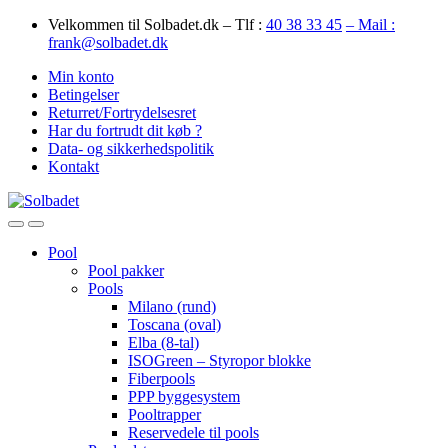
Skip
Skip
Velkommen til Solbadet.dk – Tlf :
40 38 33 45
– Mail :
to
to
frank@solbadet.dk
navigation
content
Min konto
Betingelser
Returret/Fortrydelsesret
Har du fortrudt dit køb ?
Data- og sikkerhedspolitik
Kontakt
Open
Close
Pool
Pool pakker
Pools
Milano (rund)
Toscana (oval)
Elba (8-tal)
ISOGreen – Styropor blokke
Fiberpools
PPP byggesystem
Pooltrapper
Reservedele til pools