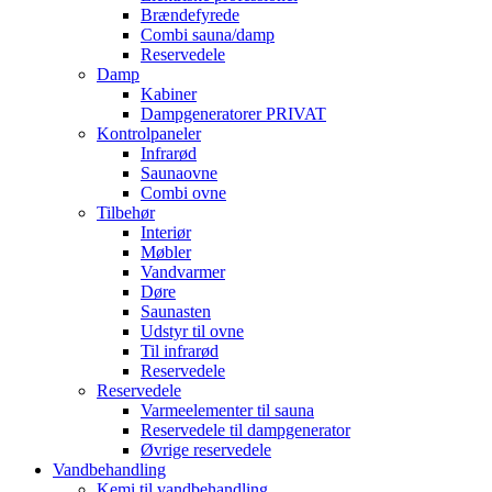
Brændefyrede
Combi sauna/damp
Reservedele
Damp
Kabiner
Dampgeneratorer PRIVAT
Kontrolpaneler
Infrarød
Saunaovne
Combi ovne
Tilbehør
Interiør
Møbler
Vandvarmer
Døre
Saunasten
Udstyr til ovne
Til infrarød
Reservedele
Reservedele
Varmeelementer til sauna
Reservedele til dampgenerator
Øvrige reservedele
Vandbehandling
Kemi til vandbehandling