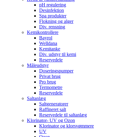
pH regulering
Desinfektion
Spa produkter
Flokning og alger
Div. rensning
Kemikontrollere
Bayrol
Welldana
Kemitanke
Div. udstyr til kemi
Reservedele
Måleudstyr
Doseringspumper
Privat brug
Pro brug
Termometre
Reservedele
Saltanlæg
Saltgeneratorer
Raffineret salt
Reservedele til saltanlæg
Klorinator- UV og Ozon
Klorinator og klorsvømmere
UV
Ozon