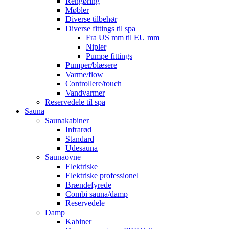
Rengøring
Møbler
Diverse tilbehør
Diverse fittings til spa
Fra US mm til EU mm
Nipler
Pumpe fittings
Pumper/blæsere
Varme/flow
Controllere/touch
Vandvarmer
Reservedele til spa
Sauna
Saunakabiner
Infrarød
Standard
Udesauna
Saunaovne
Elektriske
Elektriske professionel
Brændefyrede
Combi sauna/damp
Reservedele
Damp
Kabiner