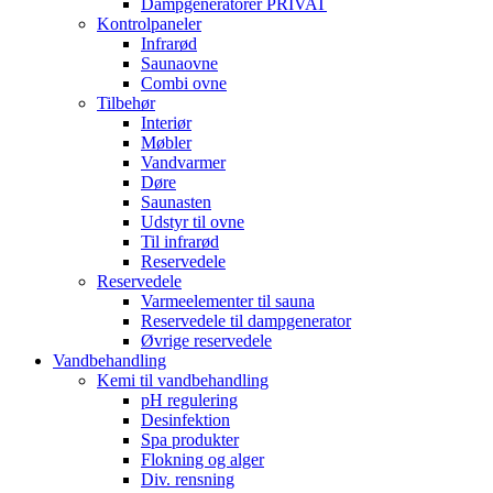
Dampgeneratorer PRIVAT
Kontrolpaneler
Infrarød
Saunaovne
Combi ovne
Tilbehør
Interiør
Møbler
Vandvarmer
Døre
Saunasten
Udstyr til ovne
Til infrarød
Reservedele
Reservedele
Varmeelementer til sauna
Reservedele til dampgenerator
Øvrige reservedele
Vandbehandling
Kemi til vandbehandling
pH regulering
Desinfektion
Spa produkter
Flokning og alger
Div. rensning