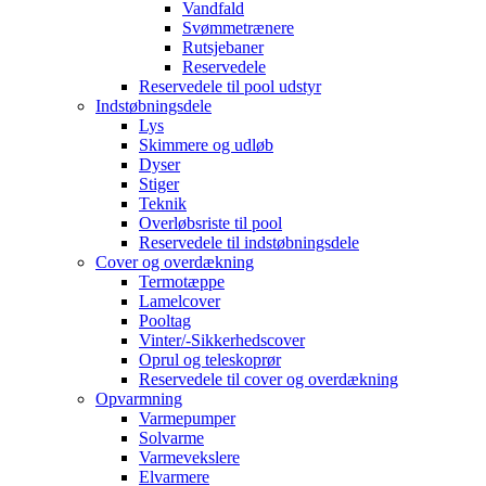
Vandfald
Svømmetrænere
Rutsjebaner
Reservedele
Reservedele til pool udstyr
Indstøbningsdele
Lys
Skimmere og udløb
Dyser
Stiger
Teknik
Overløbsriste til pool
Reservedele til indstøbningsdele
Cover og overdækning
Termotæppe
Lamelcover
Pooltag
Vinter/-Sikkerhedscover
Oprul og teleskoprør
Reservedele til cover og overdækning
Opvarmning
Varmepumper
Solvarme
Varmevekslere
Elvarmere