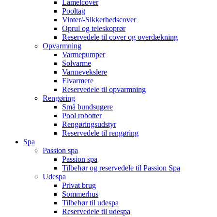
Lamelcover
Pooltag
Vinter/-Sikkerhedscover
Oprul og teleskoprør
Reservedele til cover og overdækning
Opvarmning
Varmepumper
Solvarme
Varmevekslere
Elvarmere
Reservedele til opvarmning
Rengøring
Små bundsugere
Pool robotter
Rengøringsudstyr
Reservedele til rengøring
Spa
Passion spa
Passion spa
Tilbehør og reservedele til Passion Spa
Udespa
Privat brug
Sommerhus
Tilbehør til udespa
Reservedele til udespa