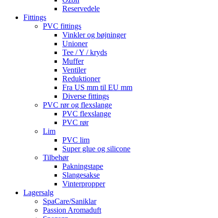
Reservedele
Fittings
PVC fittings
Vinkler og bøjninger
Unioner
Tee / Y / kryds
Muffer
Ventiler
Reduktioner
Fra US mm til EU mm
Diverse fittings
PVC rør og flexslange
PVC flexslange
PVC rør
Lim
PVC lim
Super glue og silicone
Tilbehør
Pakningstape
Slangesakse
Vinterpropper
Lagersalg
SpaCare/Saniklar
Passion Aromaduft