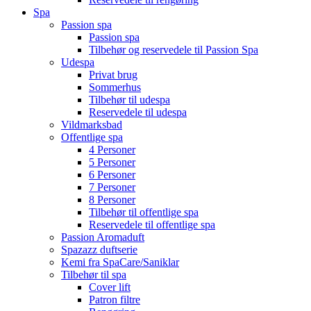
Spa
Passion spa
Passion spa
Tilbehør og reservedele til Passion Spa
Udespa
Privat brug
Sommerhus
Tilbehør til udespa
Reservedele til udespa
Vildmarksbad
Offentlige spa
4 Personer
5 Personer
6 Personer
7 Personer
8 Personer
Tilbehør til offentlige spa
Reservedele til offentlige spa
Passion Aromaduft
Spazazz duftserie
Kemi fra SpaCare/Saniklar
Tilbehør til spa
Cover lift
Patron filtre