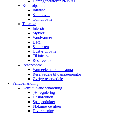
Dampgeneratorer PRIVAT
Kontrolpaneler
Infrarød
Saunaovne
Combi ovne
Tilbehør
Interiør
Møbler
Vandvarmer
Døre
Saunasten
Udstyr til ovne
Til infrarød
Reservedele
Reservedele
Varmeelementer til sauna
Reservedele til dampgenerator
Øvrige reservedele
Vandbehandling
Kemi til vandbehandling
pH regulering
Desinfektion
Spa produkter
Flokning og alger
Div. rensning