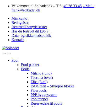
Skip
Skip
Velkommen til Solbadet.dk – Tlf :
40 38 33 45
– Mail :
to
to
frank@solbadet.dk
navigation
content
Min konto
Betingelser
Returret/Fortrydelsesret
Har du fortrudt dit køb ?
Data- og sikkerhedspolitik
Kontakt
Open
Close
Pool
Pool pakker
Pools
Milano (rund)
Toscana (oval)
Elba (8-tal)
ISOGreen – Styropor blokke
Fiberpools
PPP byggesystem
Pooltrapper
Reservedele til pools