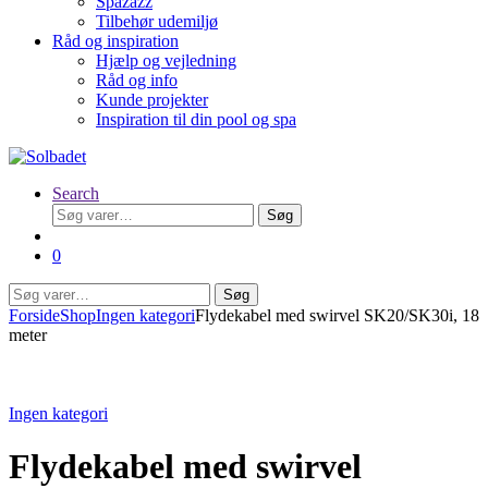
Spazazz
Tilbehør udemiljø
Råd og inspiration
Hjælp og vejledning
Råd og info
Kunde projekter
Inspiration til din pool og spa
Search
Søg
Søg
efter:
0
Søg
Søg
efter:
Forside
Shop
Ingen kategori
Flydekabel med swirvel SK20/SK30i, 18
meter
Ingen kategori
Flydekabel med swirvel