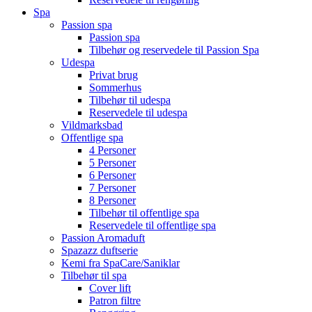
Spa
Passion spa
Passion spa
Tilbehør og reservedele til Passion Spa
Udespa
Privat brug
Sommerhus
Tilbehør til udespa
Reservedele til udespa
Vildmarksbad
Offentlige spa
4 Personer
5 Personer
6 Personer
7 Personer
8 Personer
Tilbehør til offentlige spa
Reservedele til offentlige spa
Passion Aromaduft
Spazazz duftserie
Kemi fra SpaCare/Saniklar
Tilbehør til spa
Cover lift
Patron filtre