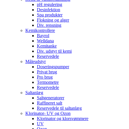
pH regulering
Desinfektion
Spa produkter
Flokning og alger
Div. rensning
Kemikontrollere
Bayrol
Welldana
Kemitanke
Div. udstyr til kemi
Reservedele
Måleudstyr
Doseringspumper
Privat brug
Pro brug
Termometre
Reservedele
Saltanlæg
Saltgeneratorer
Raffineret salt
Reservedele til saltanlæg
Klorinator- UV og Ozon
Klorinator og klorsvømmere
UV
Ozon