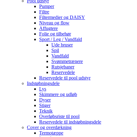
Pool udstyr
Pumper
Filtre
Filtermedier og DAISY
Niveau og flow
Affugtere
Folie og tilbehør
Sport / Leg / Vandfald
Ude bruser
Spil
Vandfald
Svømmetrænere
Rutsjebaner
Reservedele
Reservedele til pool udstyr
Indstøbningsdele
Lys
Skimmere og udløb
Dyser
Stiger
Teknik
Overløbsriste til pool
Reservedele til indstøbningsdele
Cover og overdækning
Termotæppe