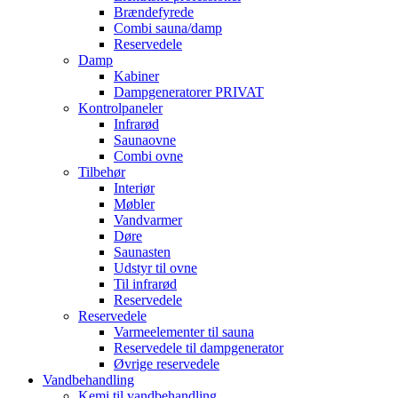
Brændefyrede
Combi sauna/damp
Reservedele
Damp
Kabiner
Dampgeneratorer PRIVAT
Kontrolpaneler
Infrarød
Saunaovne
Combi ovne
Tilbehør
Interiør
Møbler
Vandvarmer
Døre
Saunasten
Udstyr til ovne
Til infrarød
Reservedele
Reservedele
Varmeelementer til sauna
Reservedele til dampgenerator
Øvrige reservedele
Vandbehandling
Kemi til vandbehandling