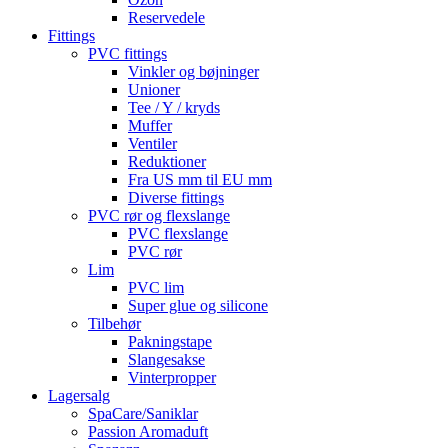
Reservedele
Fittings
PVC fittings
Vinkler og bøjninger
Unioner
Tee / Y / kryds
Muffer
Ventiler
Reduktioner
Fra US mm til EU mm
Diverse fittings
PVC rør og flexslange
PVC flexslange
PVC rør
Lim
PVC lim
Super glue og silicone
Tilbehør
Pakningstape
Slangesakse
Vinterpropper
Lagersalg
SpaCare/Saniklar
Passion Aromaduft