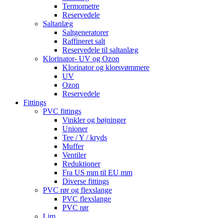
Termometre
Reservedele
Saltanlæg
Saltgeneratorer
Raffineret salt
Reservedele til saltanlæg
Klorinator- UV og Ozon
Klorinator og klorsvømmere
UV
Ozon
Reservedele
Fittings
PVC fittings
Vinkler og bøjninger
Unioner
Tee / Y / kryds
Muffer
Ventiler
Reduktioner
Fra US mm til EU mm
Diverse fittings
PVC rør og flexslange
PVC flexslange
PVC rør
Lim