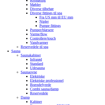
Rengøring
Møbler
Diverse tilbehør
Diverse fittings til spa
Fra US mm til EU mm
Nipler
Pumpe fittings
Pumper/blæsere
Varme/flow
Controllere/touch
Vandvarmer
Reservedele til spa
Sauna
Saunakabiner
Infrarød
Standard
Udesauna
Saunaovne
Elektriske
Elektriske professionel
Brændefyrede
Combi sauna/damp
Reservedele
Damp
Kabiner