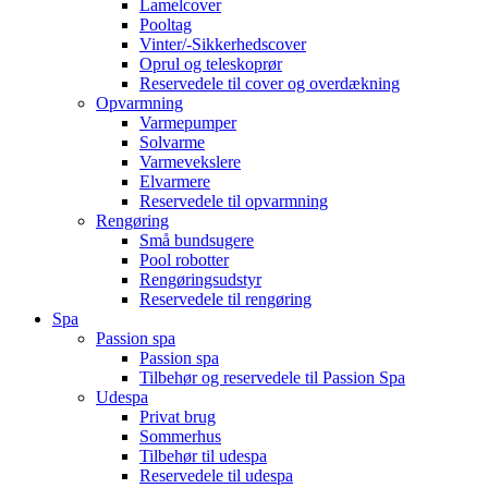
Lamelcover
Pooltag
Vinter/-Sikkerhedscover
Oprul og teleskoprør
Reservedele til cover og overdækning
Opvarmning
Varmepumper
Solvarme
Varmevekslere
Elvarmere
Reservedele til opvarmning
Rengøring
Små bundsugere
Pool robotter
Rengøringsudstyr
Reservedele til rengøring
Spa
Passion spa
Passion spa
Tilbehør og reservedele til Passion Spa
Udespa
Privat brug
Sommerhus
Tilbehør til udespa
Reservedele til udespa