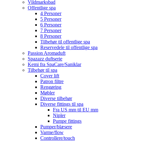
Vildmarksbad
Offentlige spa
4 Personer
5 Personer
6 Personer
7 Personer
8 Personer
Tilbehør til offentlige spa
Reservedele til offentlige spa
Passion Aromaduft
Spazazz duftserie
Kemi fra SpaCare/Saniklar
Tilbehør til spa
Cover lift
Patron filtre
Rengøring
Møbler
Diverse tilbehør
Diverse fittings til spa
Fra US mm til EU mm
Nipler
Pumpe fittings
Pumper/blæsere
Varme/flow
Controllere/touch