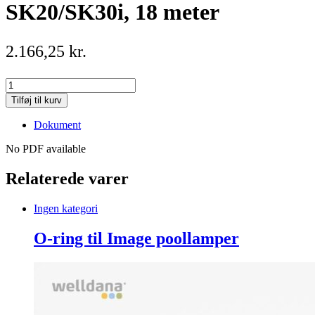
SK20/SK30i, 18 meter
2.166,25
kr.
Flydekabel
med
Tilføj til kurv
swirvel
SK20/SK30i,
Dokument
18
meter
No PDF available
quantity
Relaterede varer
Ingen kategori
O-ring til Image poollamper