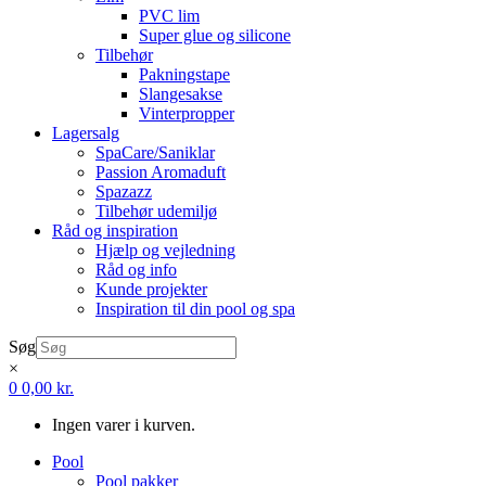
PVC lim
Super glue og silicone
Tilbehør
Pakningstape
Slangesakse
Vinterpropper
Lagersalg
SpaCare/Saniklar
Passion Aromaduft
Spazazz
Tilbehør udemiljø
Råd og inspiration
Hjælp og vejledning
Råd og info
Kunde projekter
Inspiration til din pool og spa
Søg
×
0
0,00
kr.
Ingen varer i kurven.
Pool
Pool pakker