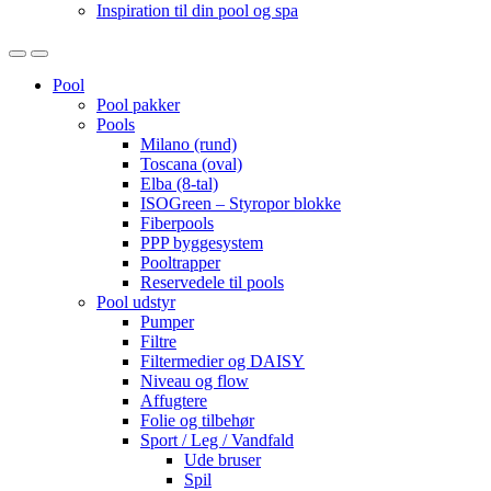
Inspiration til din pool og spa
Open
Close
Pool
Pool pakker
Pools
Milano (rund)
Toscana (oval)
Elba (8-tal)
ISOGreen – Styropor blokke
Fiberpools
PPP byggesystem
Pooltrapper
Reservedele til pools
Pool udstyr
Pumper
Filtre
Filtermedier og DAISY
Niveau og flow
Affugtere
Folie og tilbehør
Sport / Leg / Vandfald
Ude bruser
Spil