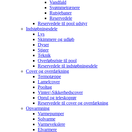
Vandfald
Svømmetrænere
Rutsjebaner
Reservedele
Reservedele til pool udstyr
Indstøbningsdele
Lys
Skimmere og udløb
Dyser
Stiger
Teknik
Overløbsriste til pool
Reservedele til indstøbningsdele
Cover og overdækning
Termotæppe
Lamelcover
Pooltag
Vinter/-Sikkerhedscover
Oprul og teleskoprør
Reservedele til cover og overdækning
Opvarmning
Varmepumper
Solvarme
Varmevekslere
Elvarmere