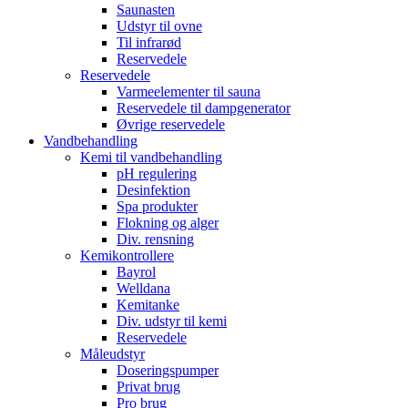
Saunasten
Udstyr til ovne
Til infrarød
Reservedele
Reservedele
Varmeelementer til sauna
Reservedele til dampgenerator
Øvrige reservedele
Vandbehandling
Kemi til vandbehandling
pH regulering
Desinfektion
Spa produkter
Flokning og alger
Div. rensning
Kemikontrollere
Bayrol
Welldana
Kemitanke
Div. udstyr til kemi
Reservedele
Måleudstyr
Doseringspumper
Privat brug
Pro brug