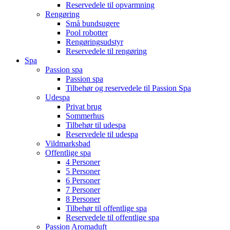
Reservedele til opvarmning
Rengøring
Små bundsugere
Pool robotter
Rengøringsudstyr
Reservedele til rengøring
Spa
Passion spa
Passion spa
Tilbehør og reservedele til Passion Spa
Udespa
Privat brug
Sommerhus
Tilbehør til udespa
Reservedele til udespa
Vildmarksbad
Offentlige spa
4 Personer
5 Personer
6 Personer
7 Personer
8 Personer
Tilbehør til offentlige spa
Reservedele til offentlige spa
Passion Aromaduft