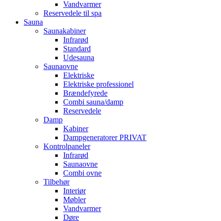
Vandvarmer
Reservedele til spa
Sauna
Saunakabiner
Infrarød
Standard
Udesauna
Saunaovne
Elektriske
Elektriske professionel
Brændefyrede
Combi sauna/damp
Reservedele
Damp
Kabiner
Dampgeneratorer PRIVAT
Kontrolpaneler
Infrarød
Saunaovne
Combi ovne
Tilbehør
Interiør
Møbler
Vandvarmer
Døre