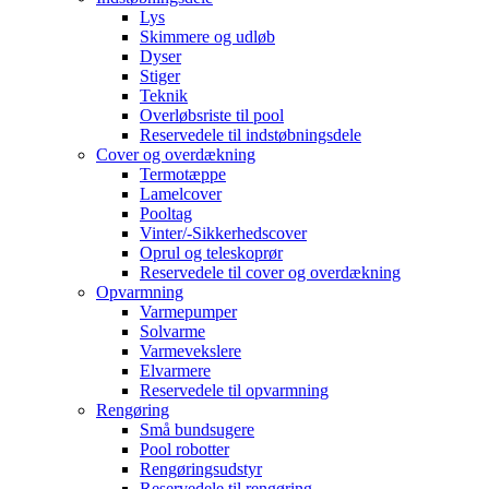
Lys
Skimmere og udløb
Dyser
Stiger
Teknik
Overløbsriste til pool
Reservedele til indstøbningsdele
Cover og overdækning
Termotæppe
Lamelcover
Pooltag
Vinter/-Sikkerhedscover
Oprul og teleskoprør
Reservedele til cover og overdækning
Opvarmning
Varmepumper
Solvarme
Varmevekslere
Elvarmere
Reservedele til opvarmning
Rengøring
Små bundsugere
Pool robotter
Rengøringsudstyr
Reservedele til rengøring