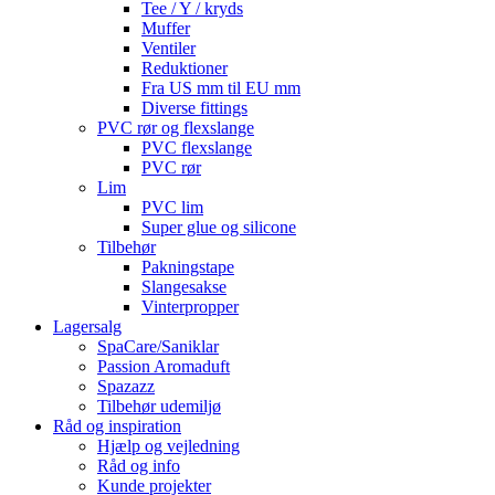
Tee / Y / kryds
Muffer
Ventiler
Reduktioner
Fra US mm til EU mm
Diverse fittings
PVC rør og flexslange
PVC flexslange
PVC rør
Lim
PVC lim
Super glue og silicone
Tilbehør
Pakningstape
Slangesakse
Vinterpropper
Lagersalg
SpaCare/Saniklar
Passion Aromaduft
Spazazz
Tilbehør udemiljø
Råd og inspiration
Hjælp og vejledning
Råd og info
Kunde projekter