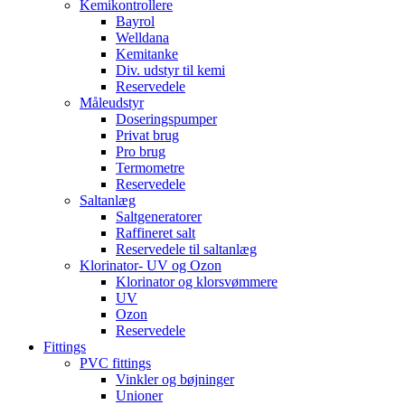
Kemikontrollere
Bayrol
Welldana
Kemitanke
Div. udstyr til kemi
Reservedele
Måleudstyr
Doseringspumper
Privat brug
Pro brug
Termometre
Reservedele
Saltanlæg
Saltgeneratorer
Raffineret salt
Reservedele til saltanlæg
Klorinator- UV og Ozon
Klorinator og klorsvømmere
UV
Ozon
Reservedele
Fittings
PVC fittings
Vinkler og bøjninger
Unioner