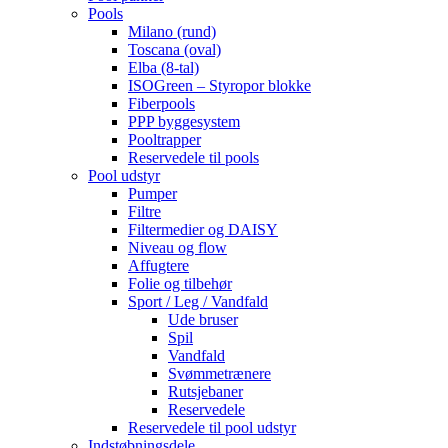
Pools
Milano (rund)
Toscana (oval)
Elba (8-tal)
ISOGreen – Styropor blokke
Fiberpools
PPP byggesystem
Pooltrapper
Reservedele til pools
Pool udstyr
Pumper
Filtre
Filtermedier og DAISY
Niveau og flow
Affugtere
Folie og tilbehør
Sport / Leg / Vandfald
Ude bruser
Spil
Vandfald
Svømmetrænere
Rutsjebaner
Reservedele
Reservedele til pool udstyr
Indstøbningsdele