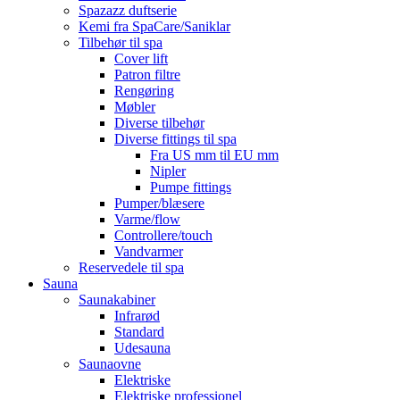
Spazazz duftserie
Kemi fra SpaCare/Saniklar
Tilbehør til spa
Cover lift
Patron filtre
Rengøring
Møbler
Diverse tilbehør
Diverse fittings til spa
Fra US mm til EU mm
Nipler
Pumpe fittings
Pumper/blæsere
Varme/flow
Controllere/touch
Vandvarmer
Reservedele til spa
Sauna
Saunakabiner
Infrarød
Standard
Udesauna
Saunaovne
Elektriske
Elektriske professionel