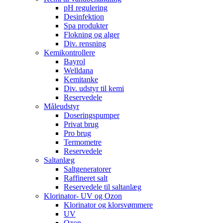
pH regulering
Desinfektion
Spa produkter
Flokning og alger
Div. rensning
Kemikontrollere
Bayrol
Welldana
Kemitanke
Div. udstyr til kemi
Reservedele
Måleudstyr
Doseringspumper
Privat brug
Pro brug
Termometre
Reservedele
Saltanlæg
Saltgeneratorer
Raffineret salt
Reservedele til saltanlæg
Klorinator- UV og Ozon
Klorinator og klorsvømmere
UV
Ozon