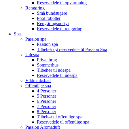
Reservedele til opvarmning
Rengøring
Små bundsugere
Pool robotter
Rengøringsudstyr
Reservedele til rengøring
Spa
Passion spa
Passion spa
Tilbehør og reservedele til Passion Spa
Udespa
Privat brug
Sommerhus
Tilbehør til udespa
Reservedele til udespa
Vildmarksbad
Offentlige spa
4 Personer
5 Personer
6 Personer
7 Personer
8 Personer
Tilbehør til offentlige spa
Reservedele til offentlige spa
Passion Aromaduft