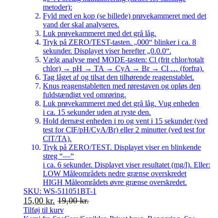
metoder):
Fyld med en kop (se billede) prøvekammeret med det
vand der skal analyseres.
Luk prøvekammeret med det grå låg.
Tryk på ZERO/TEST-tasten. „000“ blinker i ca. 8
sekunder. Displayet viser herefter „0.0.0“.
Vælg analyse med MODE-tasten: Cl (frit chlor/totalt
chlor) → pH → TA → CyA → Br → Cl … (forfra).
Tag låget af og tilsat den tilhørende reagenstablet.
Knus reagenstabletten med rørestaven og opløs den
fuldstændigt ved omrøring.
Luk prøvekammeret med det grå låg. Vug enheden
i ca. 15 sekunder uden at ryste den.
Hold dernæst enheden i ro og vent i 15 sekunder (ved
test for ClF/pH/CyA/Br) eller 2 minutter (ved test for
ClT/TA).
Tryk på ZERO/TEST. Displayet viser en blinkende
streg “—“
i ca. 6 sekunder. Displayet viser resultatet (mg/l). Eller:
LOW Måleområdets nedre grænse overskredet
HIGH Måleområdets øvre grænse overskredet.
SKU: WS-511051BT-1
15,00
kr.
19,00
kr.
Tilføj til kurv