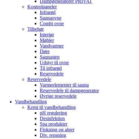
Dampgeneratorer PRIVAT
Kontrolpaneler
Infrarød
Saunaovne
Combi ovne
Tilbehør
Interiør
Møbler
Vandvarmer
Døre
Saunasten
Udstyr til ovne
Til infrarød
Reservedele
Reservedele
Varmeelementer til sauna
Reservedele til dampgenerator
Øvrige reservedele
Vandbehandling
Kemi til vandbehandling
pH regulering
Desinfektion
Spa produkter
Flokning og alger
Div. rensning