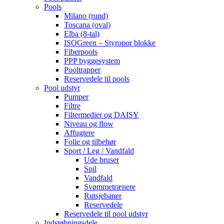
Pools
Milano (rund)
Toscana (oval)
Elba (8-tal)
ISOGreen – Styropor blokke
Fiberpools
PPP byggesystem
Pooltrapper
Reservedele til pools
Pool udstyr
Pumper
Filtre
Filtermedier og DAISY
Niveau og flow
Affugtere
Folie og tilbehør
Sport / Leg / Vandfald
Ude bruser
Spil
Vandfald
Svømmetrænere
Rutsjebaner
Reservedele
Reservedele til pool udstyr
Indstøbningsdele