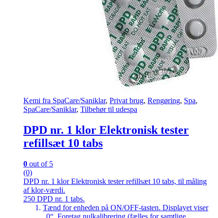
Kemi fra SpaCare/Saniklar
,
Privat brug
,
Rengøring
,
Spa
,
SpaCare/Saniklar
,
Tilbehør til udespa
DPD nr. 1 klor Elektronisk tester
refillsæt 10 tabs
0
out of 5
(0)
DPD nr. 1 klor Elektronisk tester refillsæt 10 tabs, til måling
af klor-værdi.
250 DPD nr. 1 tabs.
Tænd for enheden på ON/OFF-tasten. Displayet viser
„0“. Foretag nulkalibrering (fælles for samtlige