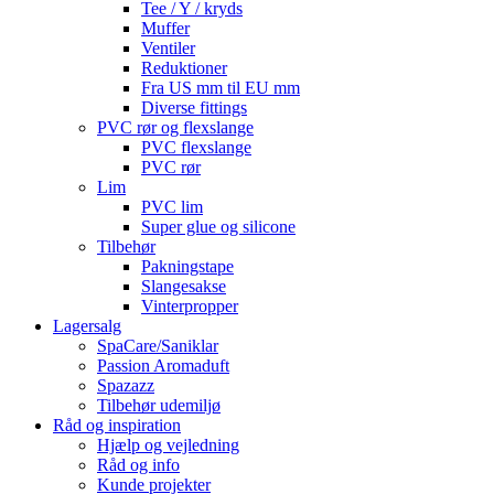
Tee / Y / kryds
Muffer
Ventiler
Reduktioner
Fra US mm til EU mm
Diverse fittings
PVC rør og flexslange
PVC flexslange
PVC rør
Lim
PVC lim
Super glue og silicone
Tilbehør
Pakningstape
Slangesakse
Vinterpropper
Lagersalg
SpaCare/Saniklar
Passion Aromaduft
Spazazz
Tilbehør udemiljø
Råd og inspiration
Hjælp og vejledning
Råd og info
Kunde projekter