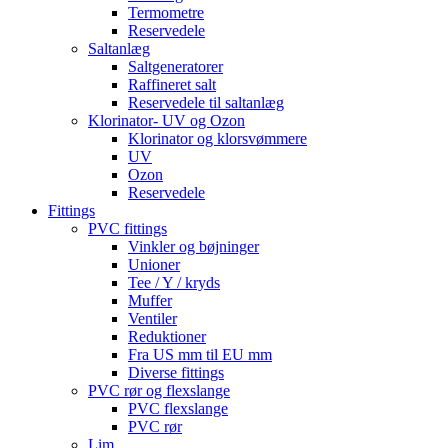
Termometre
Reservedele
Saltanlæg
Saltgeneratorer
Raffineret salt
Reservedele til saltanlæg
Klorinator- UV og Ozon
Klorinator og klorsvømmere
UV
Ozon
Reservedele
Fittings
PVC fittings
Vinkler og bøjninger
Unioner
Tee / Y / kryds
Muffer
Ventiler
Reduktioner
Fra US mm til EU mm
Diverse fittings
PVC rør og flexslange
PVC flexslange
PVC rør
Lim