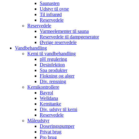
Saunasten
Udstyr til ovne
Til infrarød
Reservedele
Reservedele
Varmeelementer til sauna
Reservedele til dampgenerator
Øvrige reservedele
Vandbehandling
Kemi til vandbehandling
pH regulering
Desinfektion
Spa produkter
Flokning og alger
Div. rensning
Kemikontrollere
Bayrol
Welldana
Kemitanke
Div. udstyr til kemi
Reservedele
Måleudstyr
Doseringspumper
Privat brug
Pro brug