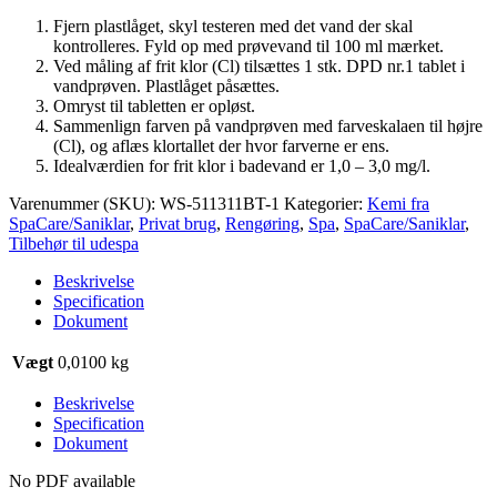
Fjern plastlåget, skyl testeren med det vand der skal
kontrolleres. Fyld op med prøvevand til 100 ml mærket.
Ved måling af frit klor (Cl) tilsættes 1 stk. DPD nr.1 tablet i
vandprøven. Plastlåget påsættes.
Omryst til tabletten er opløst.
Sammenlign farven på vandprøven med farveskalaen til højre
(Cl), og aflæs klortallet der hvor farverne er ens.
Idealværdien for frit klor i badevand er 1,0 – 3,0 mg/l.
Varenummer (SKU):
WS-511311BT-1
Kategorier:
Kemi fra
SpaCare/Saniklar
,
Privat brug
,
Rengøring
,
Spa
,
SpaCare/Saniklar
,
Tilbehør til udespa
Beskrivelse
Specification
Dokument
Vægt
0,0100 kg
Beskrivelse
Specification
Dokument
No PDF available