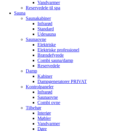
Vandvarmer
Reservedele til spa
Sauna
Saunakabiner
Infrarød
Standard
Udesauna
Saunaovne
Elektriske
Elektriske professionel
Brændefyrede
Combi sauna/damp
Reservedele
Damp
Kabiner
Dampgeneratorer PRIVAT
Kontrolpaneler
Infrarød
Saunaovne
Combi ovne
Tilbehør
Interiør
Møbler
Vandvarmer
Døre