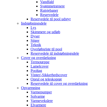
Vandfald
Svømmetrænere
Rutsjebaner
Reservedele
Reservedele til pool udstyr
Indstøbningsdele
Lys
Skimmere og udløb
Dyser
Stiger
Teknik
Overløbsriste til pool
Reservedele til indstøbningsdele
Cover og overdækning
Termotæppe
Lamelcover
Pooltag
Vinter/-Sikkerhedscover
Oprul og teleskoprør
Reservedele til cover og overdækning
Opvarmning
Varmepumper
Solvarme
Varmevekslere
Elvarmere