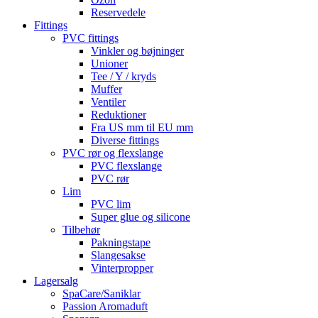
Reservedele
Fittings
PVC fittings
Vinkler og bøjninger
Unioner
Tee / Y / kryds
Muffer
Ventiler
Reduktioner
Fra US mm til EU mm
Diverse fittings
PVC rør og flexslange
PVC flexslange
PVC rør
Lim
PVC lim
Super glue og silicone
Tilbehør
Pakningstape
Slangesakse
Vinterpropper
Lagersalg
SpaCare/Saniklar
Passion Aromaduft