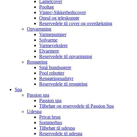
Lamelcover
Pooltag
Vinter/-Sikkerhedscover
Oprul og teleskoprør
Reservedele til cover og overdækning
Opvarmning
Varmepumper
Solvarme
Varmevekslere
Elvarmere
Reservedele til opvarmning
Rengøring
Små bundsugere
Pool robotter
Rengøringsudstyr
Reservedele til rengøring
Spa
Passion spa
Passion spa
Tilbehør og reservedele til Passion Spa
Udespa
Privat brug
Sommerhus
Tilbehør til udespa
Reservedele til udespa