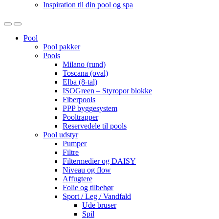
Inspiration til din pool og spa
Open
Close
Pool
Pool pakker
Pools
Milano (rund)
Toscana (oval)
Elba (8-tal)
ISOGreen – Styropor blokke
Fiberpools
PPP byggesystem
Pooltrapper
Reservedele til pools
Pool udstyr
Pumper
Filtre
Filtermedier og DAISY
Niveau og flow
Affugtere
Folie og tilbehør
Sport / Leg / Vandfald
Ude bruser
Spil