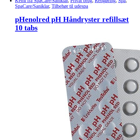
Kemi fra SpaCare/Saniklar
,
Privat brug
,
Rengøring
,
Spa
,
SpaCare/Saniklar
,
Tilbehør til udespa
pHenolred pH Håndryster refillsæt
10 tabs