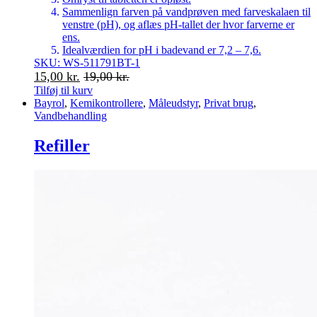
Sammenlign farven på vandprøven med farveskalaen til
venstre (pH), og aflæs pH-tallet der hvor farverne er
ens.
Idealværdien for pH i badevand er 7,2 – 7,6.
SKU: WS-511791BT-1
15,00
kr.
19,00
kr.
Tilføj til kurv
Bayrol
,
Kemikontrollere
,
Måleudstyr
,
Privat brug
,
Vandbehandling
Refiller