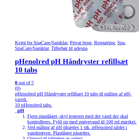
Kemi fra SpaCare/Saniklar
,
Privat brug
,
Rengøring
,
Spa
,
SpaCare/Saniklar
,
Tilbehør til udespa
pHenolred pH Håndryster refillsæt
10 tabs
0
out of 5
(0)
pHenolred pH Håndryster refillsæt 10 tabs til måling af pH-
værdi.
10 pHenolred tabs.
pH
Fjern plastlåget, skyl testeren med det vand der skal
kontrolleres. Fyld op med prøvevand til 100 ml mærket.
Ved måling af pH tilsættes 1 stk. pHenolred tablet i
vandprøven. Plastlåget påsættes.
Omryst til tabletten er opløst.