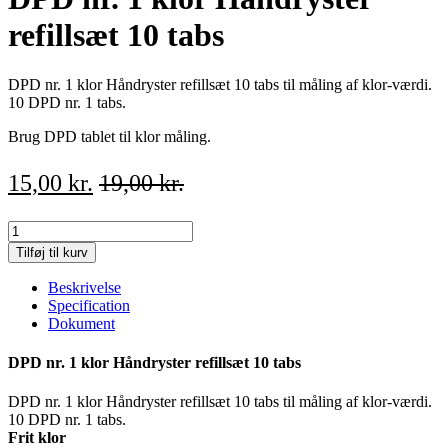
refillsæt 10 tabs
DPD nr. 1 klor Håndryster refillsæt 10 tabs til måling af klor-værdi.
10 DPD nr. 1 tabs.
Brug DPD tablet til klor måling.
15,00
kr.
19,00
kr.
DPD
nr.
Tilføj til kurv
1
klor
Beskrivelse
Håndryster
Specification
refillsæt
Dokument
10
tabs
DPD nr. 1 klor Håndryster refillsæt 10 tabs
quantity
DPD nr. 1 klor Håndryster refillsæt 10 tabs til måling af klor-værdi.
10 DPD nr. 1 tabs.
Frit klor