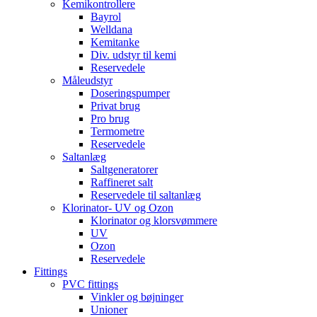
Kemikontrollere
Bayrol
Welldana
Kemitanke
Div. udstyr til kemi
Reservedele
Måleudstyr
Doseringspumper
Privat brug
Pro brug
Termometre
Reservedele
Saltanlæg
Saltgeneratorer
Raffineret salt
Reservedele til saltanlæg
Klorinator- UV og Ozon
Klorinator og klorsvømmere
UV
Ozon
Reservedele
Fittings
PVC fittings
Vinkler og bøjninger
Unioner