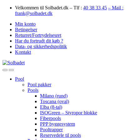
Skip
Skip
Velkommen til Solbadet.dk – Tlf :
40 38 33 45
– Mail :
to
to
frank@solbadet.dk
navigation
content
Min konto
Betingelser
Returret/Fortrydelsesret
Har du fortrudt dit køb ?
Data- og sikkerhedspolitik
Kontakt
Open
Close
Pool
Pool pakker
Pools
Milano (rund)
Toscana (oval)
Elba (8-tal)
ISOGreen – Styropor blokke
Fiberpools
PPP byggesystem
Pooltrapper
Reservedele til pools