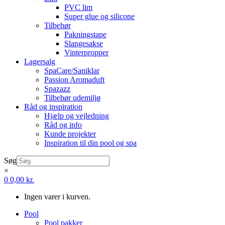
PVC lim
Super glue og silicone
Tilbehør
Pakningstape
Slangesakse
Vinterpropper
Lagersalg
SpaCare/Saniklar
Passion Aromaduft
Spazazz
Tilbehør udemiljø
Råd og inspiration
Hjælp og vejledning
Råd og info
Kunde projekter
Inspiration til din pool og spa
Søg
×
0
0,00
kr.
Ingen varer i kurven.
Pool
Pool pakker