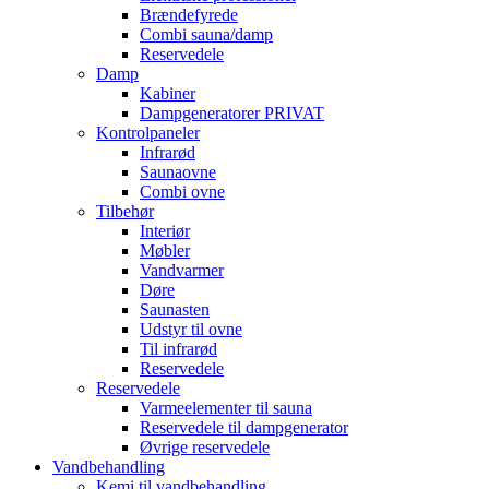
Brændefyrede
Combi sauna/damp
Reservedele
Damp
Kabiner
Dampgeneratorer PRIVAT
Kontrolpaneler
Infrarød
Saunaovne
Combi ovne
Tilbehør
Interiør
Møbler
Vandvarmer
Døre
Saunasten
Udstyr til ovne
Til infrarød
Reservedele
Reservedele
Varmeelementer til sauna
Reservedele til dampgenerator
Øvrige reservedele
Vandbehandling
Kemi til vandbehandling