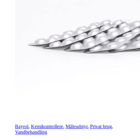
Bayrol
,
Kemikontrollere
,
Måleudstyr
,
Privat brug
,
Vandbehandling