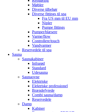
Rengøring
Møbler
Diverse tilbehør
Diverse fittings til spa
Fra US mm til EU mm
Nipler
Pumpe fittings
Pumper/blæsere
Varme/flow
Controllere/touch
Vandvarmer
Reservedele til spa
Sauna
Saunakabiner
Infrarød
Standard
Udesauna
Saunaovne
Elektriske
Elektriske professionel
Brændefyrede
Combi sauna/damp
Reservedele
Damp
Kabiner