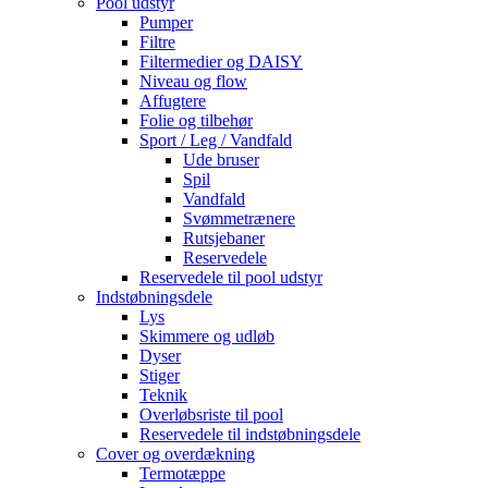
Pool udstyr
Pumper
Filtre
Filtermedier og DAISY
Niveau og flow
Affugtere
Folie og tilbehør
Sport / Leg / Vandfald
Ude bruser
Spil
Vandfald
Svømmetrænere
Rutsjebaner
Reservedele
Reservedele til pool udstyr
Indstøbningsdele
Lys
Skimmere og udløb
Dyser
Stiger
Teknik
Overløbsriste til pool
Reservedele til indstøbningsdele
Cover og overdækning
Termotæppe