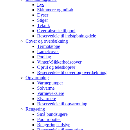
Lys
Skimmere og udløb
Dyser
Stiger
Teknik
Overløbsriste til pool
Reservedele til indstøbningsdele
Cover og overdækning
Termotæppe
Lamelcover
Pooltag
Vinter/-Sikkerhedscover
Oprul og teleskoprør
Reservedele til cover og overdækning
Opvarmning
Varmepumper
Solvarme
Varmevekslere
Elvarmere
Reservedele til opvarmning
Rengøring
Små bundsugere
Pool robotter
Rengøringsudstyr
Reservedele til rengøring