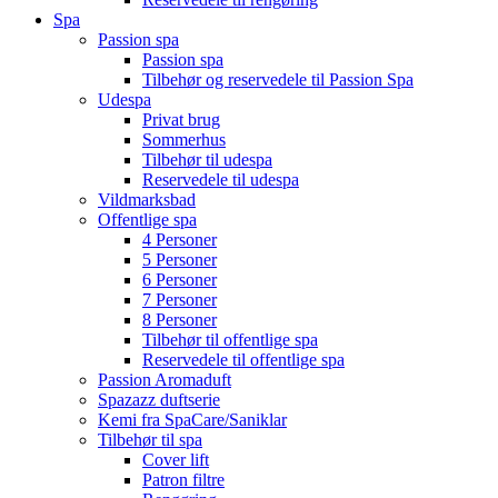
Spa
Passion spa
Passion spa
Tilbehør og reservedele til Passion Spa
Udespa
Privat brug
Sommerhus
Tilbehør til udespa
Reservedele til udespa
Vildmarksbad
Offentlige spa
4 Personer
5 Personer
6 Personer
7 Personer
8 Personer
Tilbehør til offentlige spa
Reservedele til offentlige spa
Passion Aromaduft
Spazazz duftserie
Kemi fra SpaCare/Saniklar
Tilbehør til spa
Cover lift
Patron filtre