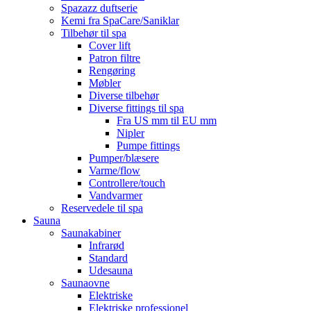
Spazazz duftserie
Kemi fra SpaCare/Saniklar
Tilbehør til spa
Cover lift
Patron filtre
Rengøring
Møbler
Diverse tilbehør
Diverse fittings til spa
Fra US mm til EU mm
Nipler
Pumpe fittings
Pumper/blæsere
Varme/flow
Controllere/touch
Vandvarmer
Reservedele til spa
Sauna
Saunakabiner
Infrarød
Standard
Udesauna
Saunaovne
Elektriske
Elektriske professionel