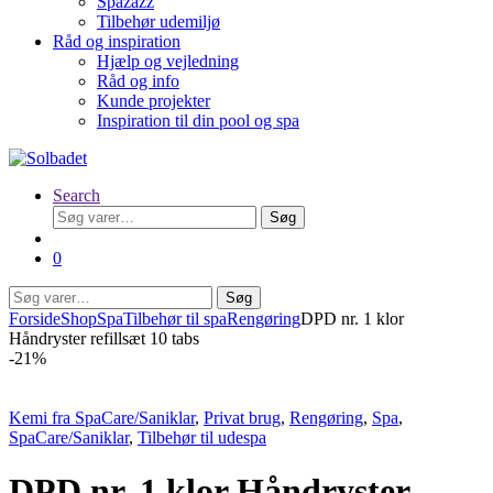
Spazazz
Tilbehør udemiljø
Råd og inspiration
Hjælp og vejledning
Råd og info
Kunde projekter
Inspiration til din pool og spa
Search
Søg
Søg
efter:
0
Søg
Søg
efter:
Forside
Shop
Spa
Tilbehør til spa
Rengøring
DPD nr. 1 klor
Håndryster refillsæt 10 tabs
-
21%
Kemi fra SpaCare/Saniklar
,
Privat brug
,
Rengøring
,
Spa
,
SpaCare/Saniklar
,
Tilbehør til udespa
DPD nr. 1 klor Håndryster