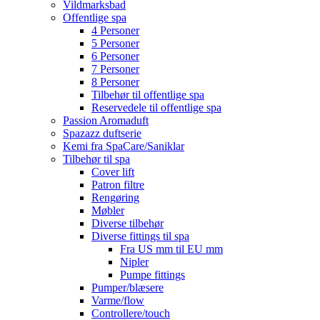
Vildmarksbad
Offentlige spa
4 Personer
5 Personer
6 Personer
7 Personer
8 Personer
Tilbehør til offentlige spa
Reservedele til offentlige spa
Passion Aromaduft
Spazazz duftserie
Kemi fra SpaCare/Saniklar
Tilbehør til spa
Cover lift
Patron filtre
Rengøring
Møbler
Diverse tilbehør
Diverse fittings til spa
Fra US mm til EU mm
Nipler
Pumpe fittings
Pumper/blæsere
Varme/flow
Controllere/touch