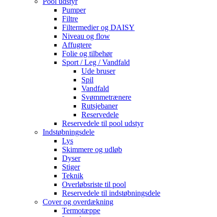
Pool udstyr
Pumper
Filtre
Filtermedier og DAISY
Niveau og flow
Affugtere
Folie og tilbehør
Sport / Leg / Vandfald
Ude bruser
Spil
Vandfald
Svømmetrænere
Rutsjebaner
Reservedele
Reservedele til pool udstyr
Indstøbningsdele
Lys
Skimmere og udløb
Dyser
Stiger
Teknik
Overløbsriste til pool
Reservedele til indstøbningsdele
Cover og overdækning
Termotæppe