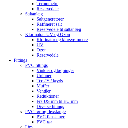
Termometre
Reservedele
Saltanlæg
Saltgeneratorer
Raffineret salt
Reservedele til saltanlæg
Klorinator- UV og Ozon
Klorinator og klorsvømmere
UV
Ozon
Reservedele
Fittings
PVC fittings
Vinkler og bøjninger
Unioner
Tee / Y / kryds
Muffer
Ventiler
Reduktioner
Fra US mm til EU mm
Diverse fittings
PVC rør og flexslange
PVC flexslange
PVC rør
Lim