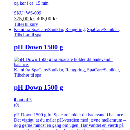
og kør i ca. 15 min.
SKU: WS-009
375,00
kr.
405,00
kr.
Tilføj til kurv
Kemi fra SpaCare/Saniklar
,
Rengøring
,
SpaCare/Saniklar
,
Tilbehør til spa
pH Down 1500 g
Kemi fra SpaCare/Saniklar
,
Rengøring
,
SpaCare/Saniklar
,
Tilbehør til spa
pH Down 1500 g
0
out of 5
(0)
pH Down 1500 g fra Spacare holder dit badevand i balance.
Det vigtigt, at du måler pH-værdien med jævne mellemrum –
dog gerne mindst en gang om ugen. Har vandet en værdi på