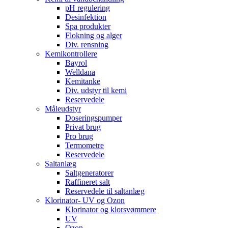
pH regulering
Desinfektion
Spa produkter
Flokning og alger
Div. rensning
Kemikontrollere
Bayrol
Welldana
Kemitanke
Div. udstyr til kemi
Reservedele
Måleudstyr
Doseringspumper
Privat brug
Pro brug
Termometre
Reservedele
Saltanlæg
Saltgeneratorer
Raffineret salt
Reservedele til saltanlæg
Klorinator- UV og Ozon
Klorinator og klorsvømmere
UV
Ozon