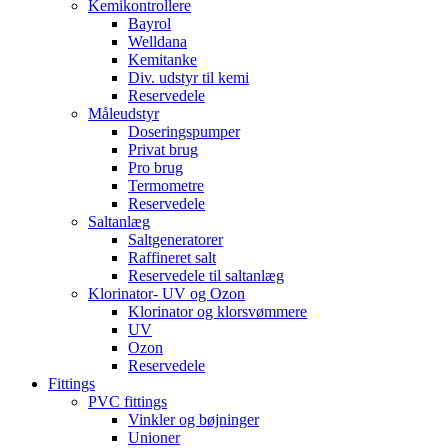
Kemikontrollere
Bayrol
Welldana
Kemitanke
Div. udstyr til kemi
Reservedele
Måleudstyr
Doseringspumper
Privat brug
Pro brug
Termometre
Reservedele
Saltanlæg
Saltgeneratorer
Raffineret salt
Reservedele til saltanlæg
Klorinator- UV og Ozon
Klorinator og klorsvømmere
UV
Ozon
Reservedele
Fittings
PVC fittings
Vinkler og bøjninger
Unioner