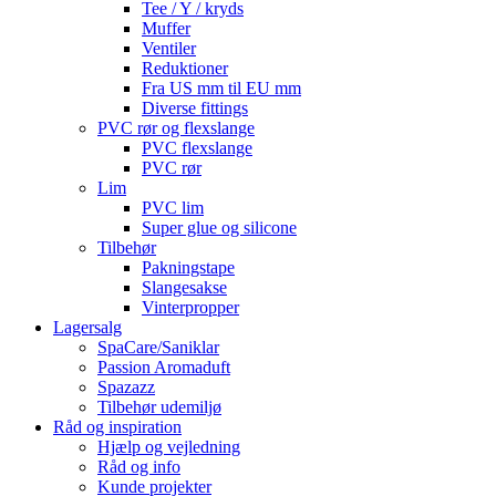
Tee / Y / kryds
Muffer
Ventiler
Reduktioner
Fra US mm til EU mm
Diverse fittings
PVC rør og flexslange
PVC flexslange
PVC rør
Lim
PVC lim
Super glue og silicone
Tilbehør
Pakningstape
Slangesakse
Vinterpropper
Lagersalg
SpaCare/Saniklar
Passion Aromaduft
Spazazz
Tilbehør udemiljø
Råd og inspiration
Hjælp og vejledning
Råd og info
Kunde projekter