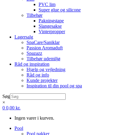
PVC lim
Super glue og silicone
Tilbehør
Pakningstape
Slangesakse
Vinterpropper
Lagersalg
SpaCare/Saniklar
Passion Aromaduft
Spazazz
Tilbehør udemiljø
Råd og inspiration
Hjælp og vejledning
Råd og info
Kunde projekter
Inspiration til din pool og spa
Søg
×
0
0,00
kr.
Ingen varer i kurven.
Pool
Pool pakker