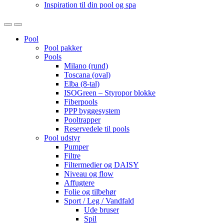
Inspiration til din pool og spa
Open
Close
Pool
Pool pakker
Pools
Milano (rund)
Toscana (oval)
Elba (8-tal)
ISOGreen – Styropor blokke
Fiberpools
PPP byggesystem
Pooltrapper
Reservedele til pools
Pool udstyr
Pumper
Filtre
Filtermedier og DAISY
Niveau og flow
Affugtere
Folie og tilbehør
Sport / Leg / Vandfald
Ude bruser
Spil