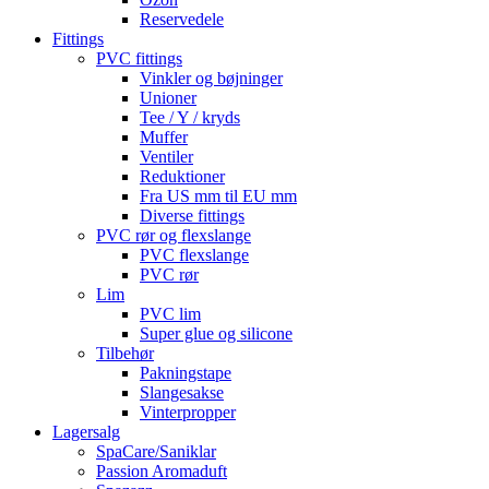
Reservedele
Fittings
PVC fittings
Vinkler og bøjninger
Unioner
Tee / Y / kryds
Muffer
Ventiler
Reduktioner
Fra US mm til EU mm
Diverse fittings
PVC rør og flexslange
PVC flexslange
PVC rør
Lim
PVC lim
Super glue og silicone
Tilbehør
Pakningstape
Slangesakse
Vinterpropper
Lagersalg
SpaCare/Saniklar
Passion Aromaduft