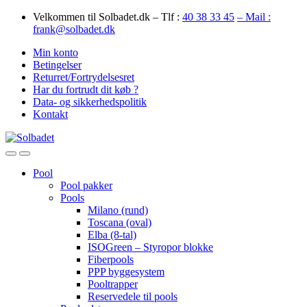
Skip
Skip
Velkommen til Solbadet.dk – Tlf :
40 38 33 45
– Mail :
to
to
frank@solbadet.dk
navigation
content
Min konto
Betingelser
Returret/Fortrydelsesret
Har du fortrudt dit køb ?
Data- og sikkerhedspolitik
Kontakt
Open
Close
Pool
Pool pakker
Pools
Milano (rund)
Toscana (oval)
Elba (8-tal)
ISOGreen – Styropor blokke
Fiberpools
PPP byggesystem
Pooltrapper
Reservedele til pools