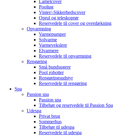
Lamelcover
Pooltag
Vinter/-Sikkerhedscover
Oprul og teleskoprør
Reservedele til cover og overdækning
Opvarmning
Varmepumper
Solvarme
Varmevekslere
Elvarmere
Reservedele til opvarmning
Rengøring
Små bundsugere
Pool robotter
Rengøringsudstyr
Reservedele til rengøring
Spa
Passion spa
Passion spa
Tilbehør og reservedele til Passion Spa
Udespa
Privat brug
Sommerhus
Tilbehør til udespa
Reservedele til udespa