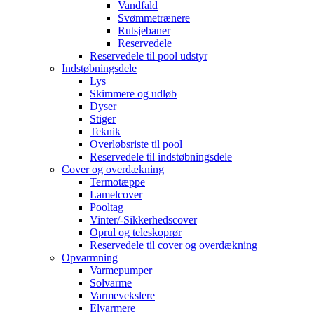
Vandfald
Svømmetrænere
Rutsjebaner
Reservedele
Reservedele til pool udstyr
Indstøbningsdele
Lys
Skimmere og udløb
Dyser
Stiger
Teknik
Overløbsriste til pool
Reservedele til indstøbningsdele
Cover og overdækning
Termotæppe
Lamelcover
Pooltag
Vinter/-Sikkerhedscover
Oprul og teleskoprør
Reservedele til cover og overdækning
Opvarmning
Varmepumper
Solvarme
Varmevekslere
Elvarmere