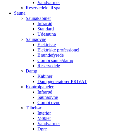
Vandvarmer
Reservedele til spa
Sauna
Saunakabiner
Infrarød
Standard
Udesauna
Saunaovne
Elektriske
Elektriske professionel
Brændefyrede
Combi sauna/damp
Reservedele
Damp
Kabiner
Dampgeneratorer PRIVAT
Kontrolpaneler
Infrarød
Saunaovne
Combi ovne
Tilbehør
Interiør
Møbler
Vandvarmer
Døre