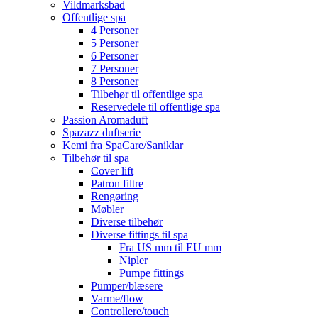
Vildmarksbad
Offentlige spa
4 Personer
5 Personer
6 Personer
7 Personer
8 Personer
Tilbehør til offentlige spa
Reservedele til offentlige spa
Passion Aromaduft
Spazazz duftserie
Kemi fra SpaCare/Saniklar
Tilbehør til spa
Cover lift
Patron filtre
Rengøring
Møbler
Diverse tilbehør
Diverse fittings til spa
Fra US mm til EU mm
Nipler
Pumpe fittings
Pumper/blæsere
Varme/flow
Controllere/touch