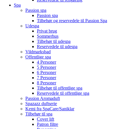
Spa
Passion spa
Passion spa
Tilbehør og reservedele til Passion Spa
Udespa
Privat brug
Sommerhus
Tilbehør til udespa
Reservedele til udespa
Vildmarksbad
Offentlige spa
4 Personer
5 Personer
6 Personer
7 Personer
8 Personer
Tilbehør til offentlige spa
Reservedele til offentlige spa
Passion Aromaduft
Spazazz duftserie
Kemi fra SpaCare/Saniklar
Tilbehør til spa
Cover lift
Patron filtre