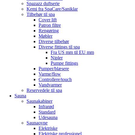
Spazazz duftserie
Kemi fra SpaCare/Saniklar
Tilbehør til spa
Cover lift
Patron filtre
Rengøring
Møbler
Diverse tilbehør
Diverse fittings til spa
Fra US mm til EU mm
Nipler
Pumpe fittings
Pumper/blæsere
Varme/flow
Controllere/touch
Vandvarmer
Reservedele til spa
Sauna
Saunakabiner
Infrarød
Standard
Udesauna
Saunaovne
Elektriske
Elektriske professionel