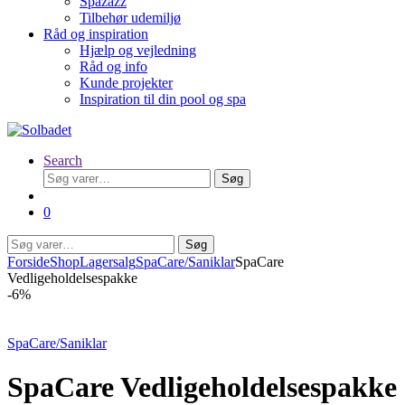
Spazazz
Tilbehør udemiljø
Råd og inspiration
Hjælp og vejledning
Råd og info
Kunde projekter
Inspiration til din pool og spa
Search
Søg
Søg
efter:
0
Søg
Søg
efter:
Forside
Shop
Lagersalg
SpaCare/Saniklar
SpaCare
Vedligeholdelsespakke
-
6%
SpaCare/Saniklar
SpaCare Vedligeholdelsespakke