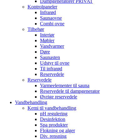
Dampgeneratorer PRIVAT
Kontrolpaneler
Infrarød
Saunaovne
Combi ovne
Tilbehør
Interiør
Møbler
Vandvarmer
Døre
Saunasten
Udstyr til ovne
Til infrarød
Reservedele
Reservedele
Varmeelementer til sauna
Reservedele til dampgenerator
Øvrige reservedele
Vandbehandling
Kemi til vandbehandling
pH regulering
Desinfektion
Spa produkter
Flokning og alger
Div. rensning