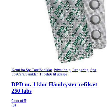
Kemi fra SpaCare/Saniklar
,
Privat brug
,
Rengøring
,
Spa
,
SpaCare/Saniklar
,
Tilbehør til udespa
DPD nr. 1 klor Håndryster refilsæt
250 tabs
0
out of 5
(0)