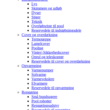
Lys
Skimmere og udløb
Dyser
Stiger
Teknik
Overløbsriste til pool
Reservedele til indstøbningsdele
Cover og overdækning
Termotæppe
Lamelcover
Pooltag
Vinter/-Sikkerhedscover
Oprul og teleskoprør
Reservedele til cover og overdækning
Opvarmning
Varmepumper
Solvarme
Varmevekslere
Elvarmere
Reservedele til opvarmning
Rengøring
Små bundsugere
Pool robotter
Rengøringsudstyr
Reservedele til rengøring