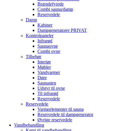
Brændefyrede
Combi sauna/damp
Reservedele
Damp
Kabiner
Dampgeneratorer PRIVAT
Kontrolpaneler
Infrarød
Saunaovne
Combi ovne
Tilbehør
Interiør
Møbler
Vandvarmer
Døre
Saunasten
Udstyr til ovne
Til infrarød
Reservedele
Reservedele
Varmeelementer til sauna
Reservedele til dampgenerator
Øvrige reservedele
Vandbehandling
Kemi til vandbehandling