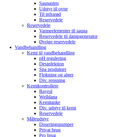
Saunasten
Udstyr til ovne
Til infrarød
Reservedele
Reservedele
Varmeelementer til sauna
Reservedele til dampgenerator
Øvrige reservedele
Vandbehandling
Kemi til vandbehandling
pH regulering
Desinfektion
Spa produkter
Flokning og alger
Div. rensning
Kemikontrollere
Bayrol
Welldana
Kemitanke
Div. udstyr til kemi
Reservedele
Måleudstyr
Doseringspumper
Privat brug
Pro brug