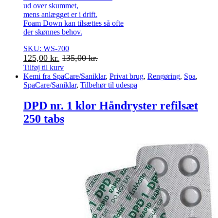
ud over skummet,
mens anlægget er i drift.
Foam Down kan tilsættes så ofte
der skønnes behov.
SKU: WS-700
125,00
kr.
135,00
kr.
Tilføj til kurv
Kemi fra SpaCare/Saniklar
,
Privat brug
,
Rengøring
,
Spa
,
SpaCare/Saniklar
,
Tilbehør til udespa
DPD nr. 1 klor Håndryster refilsæt
250 tabs