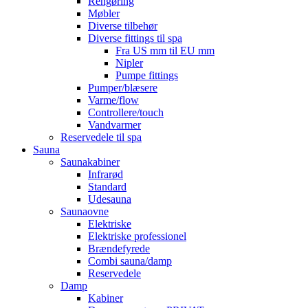
Rengøring
Møbler
Diverse tilbehør
Diverse fittings til spa
Fra US mm til EU mm
Nipler
Pumpe fittings
Pumper/blæsere
Varme/flow
Controllere/touch
Vandvarmer
Reservedele til spa
Sauna
Saunakabiner
Infrarød
Standard
Udesauna
Saunaovne
Elektriske
Elektriske professionel
Brændefyrede
Combi sauna/damp
Reservedele
Damp
Kabiner