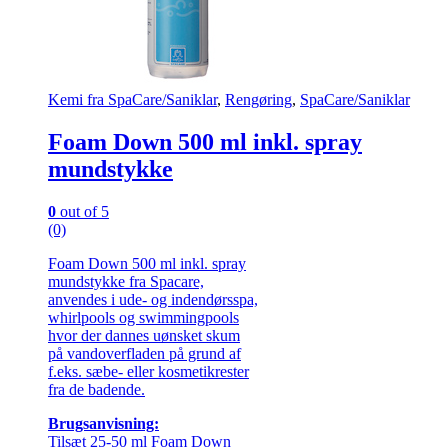
Kemi fra SpaCare/Saniklar
,
Rengøring
,
SpaCare/Saniklar
Foam Down 500 ml inkl. spray
mundstykke
0
out of 5
(0)
Foam Down 500 ml inkl. spray
mundstykke fra Spacare,
anvendes i ude- og indendørsspa,
whirlpools og swimmingpools
hvor der dannes uønsket skum
på vandoverfladen på grund af
f.eks. sæbe- eller kosmetikrester
fra de badende.
Brugsanvisning:
Tilsæt 25-50 ml Foam Down