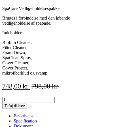
SpaCare Vedligeholdelsespakke
Bruges i forbindelse med den løbende
vedligeholdelse af spabade.
Indeholder:
Biofilm Cleaner,
Filter Cleaner,
Foam Down,
SpaClean Spray,
Cover Cleaner,
Cover Protect,
mikrofiberklud og svamp.
748,00
kr.
798,00
kr.
SpaCare
Vedligeholdelsespakke
Tilføj til kurv
quantity
Beskrivelse
Specification
Dokument