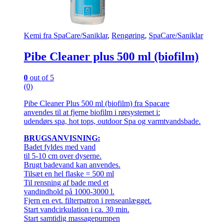
Kemi fra SpaCare/Saniklar
,
Rengøring
,
SpaCare/Saniklar
Pibe Cleaner plus 500 ml (biofilm)
0
out of 5
(0)
Pibe Cleaner Plus 500 ml (biofilm) fra Spacare
anvendes til at fjerne biofilm i rørsystemet i:
udendørs spa, hot tops, outdoor Spa og varmtvandsbade.
BRUGSANVISNING:
Badet fyldes med vand
til 5-10 cm over dyserne.
Brugt badevand kan anvendes.
Tilsæt en hel flaske = 500 ml
Til rensning af bade med et
vandindhold på 1000-3000 l.
Fjern en evt. filterpatron i renseanlægget.
Start vandcirkulation i ca. 30 min.
Start samtidig massagepumpen