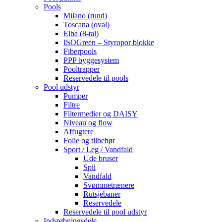
Pools
Milano (rund)
Toscana (oval)
Elba (8-tal)
ISOGreen – Styropor blokke
Fiberpools
PPP byggesystem
Pooltrapper
Reservedele til pools
Pool udstyr
Pumper
Filtre
Filtermedier og DAISY
Niveau og flow
Affugtere
Folie og tilbehør
Sport / Leg / Vandfald
Ude bruser
Spil
Vandfald
Svømmetrænere
Rutsjebaner
Reservedele
Reservedele til pool udstyr
Indstøbningsdele