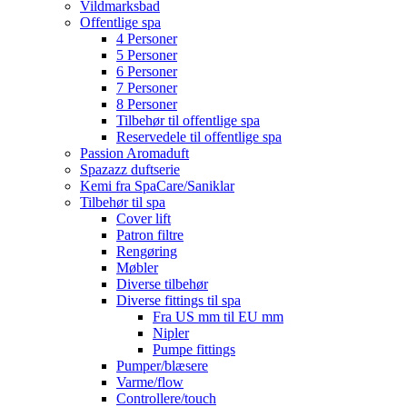
Vildmarksbad
Offentlige spa
4 Personer
5 Personer
6 Personer
7 Personer
8 Personer
Tilbehør til offentlige spa
Reservedele til offentlige spa
Passion Aromaduft
Spazazz duftserie
Kemi fra SpaCare/Saniklar
Tilbehør til spa
Cover lift
Patron filtre
Rengøring
Møbler
Diverse tilbehør
Diverse fittings til spa
Fra US mm til EU mm
Nipler
Pumpe fittings
Pumper/blæsere
Varme/flow
Controllere/touch