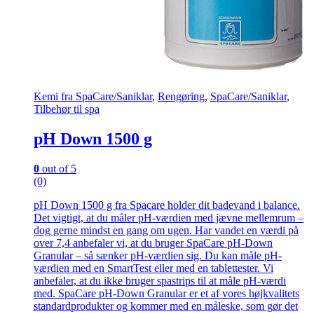
Kemi fra SpaCare/Saniklar
,
Rengøring
,
SpaCare/Saniklar
,
Tilbehør til spa
pH Down 1500 g
0
out of 5
(0)
pH Down 1500 g fra Spacare holder dit badevand i balance.
Det vigtigt, at du måler pH-værdien med jævne mellemrum –
dog gerne mindst en gang om ugen. Har vandet en værdi på
over 7,4 anbefaler vi, at du bruger SpaCare pH-Down
Granular – så sænker pH-værdien sig. Du kan måle pH-
værdien med en SmartTest eller med en tablettester. Vi
anbefaler, at du ikke bruger spastrips til at måle pH-værdi
med. SpaCare pH-Down Granular er et af vores højkvalitets
standardprodukter og kommer med en måleske, som gør det