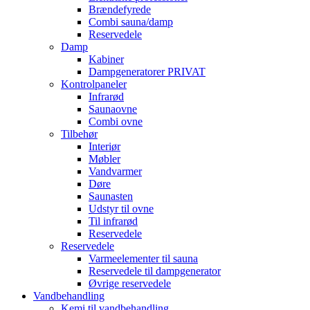
Brændefyrede
Combi sauna/damp
Reservedele
Damp
Kabiner
Dampgeneratorer PRIVAT
Kontrolpaneler
Infrarød
Saunaovne
Combi ovne
Tilbehør
Interiør
Møbler
Vandvarmer
Døre
Saunasten
Udstyr til ovne
Til infrarød
Reservedele
Reservedele
Varmeelementer til sauna
Reservedele til dampgenerator
Øvrige reservedele
Vandbehandling
Kemi til vandbehandling