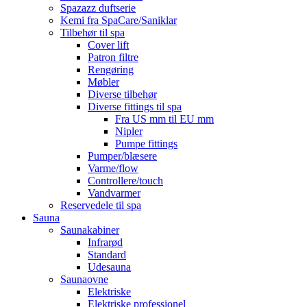
Spazazz duftserie
Kemi fra SpaCare/Saniklar
Tilbehør til spa
Cover lift
Patron filtre
Rengøring
Møbler
Diverse tilbehør
Diverse fittings til spa
Fra US mm til EU mm
Nipler
Pumpe fittings
Pumper/blæsere
Varme/flow
Controllere/touch
Vandvarmer
Reservedele til spa
Sauna
Saunakabiner
Infrarød
Standard
Udesauna
Saunaovne
Elektriske
Elektriske professionel