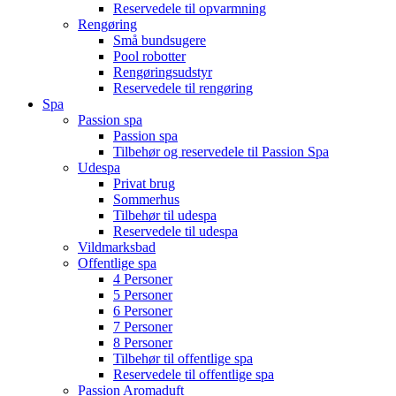
Reservedele til opvarmning
Rengøring
Små bundsugere
Pool robotter
Rengøringsudstyr
Reservedele til rengøring
Spa
Passion spa
Passion spa
Tilbehør og reservedele til Passion Spa
Udespa
Privat brug
Sommerhus
Tilbehør til udespa
Reservedele til udespa
Vildmarksbad
Offentlige spa
4 Personer
5 Personer
6 Personer
7 Personer
8 Personer
Tilbehør til offentlige spa
Reservedele til offentlige spa
Passion Aromaduft