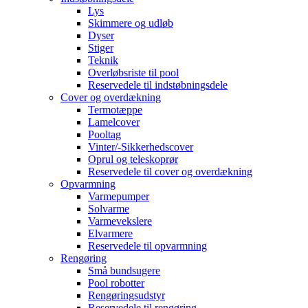
Lys
Skimmere og udløb
Dyser
Stiger
Teknik
Overløbsriste til pool
Reservedele til indstøbningsdele
Cover og overdækning
Termotæppe
Lamelcover
Pooltag
Vinter/-Sikkerhedscover
Oprul og teleskoprør
Reservedele til cover og overdækning
Opvarmning
Varmepumper
Solvarme
Varmevekslere
Elvarmere
Reservedele til opvarmning
Rengøring
Små bundsugere
Pool robotter
Rengøringsudstyr
Reservedele til rengøring