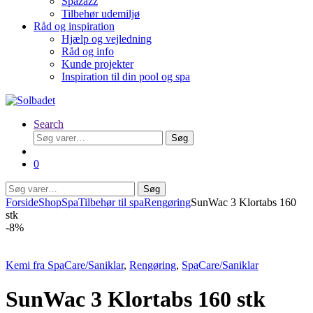
Spazazz
Tilbehør udemiljø
Råd og inspiration
Hjælp og vejledning
Råd og info
Kunde projekter
Inspiration til din pool og spa
Search
Søg
Søg
efter:
0
Søg
Søg
efter:
Forside
Shop
Spa
Tilbehør til spa
Rengøring
SunWac 3 Klortabs 160
stk
-
8%
Kemi fra SpaCare/Saniklar
,
Rengøring
,
SpaCare/Saniklar
SunWac 3 Klortabs 160 stk