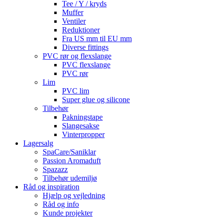
Tee / Y / kryds
Muffer
Ventiler
Reduktioner
Fra US mm til EU mm
Diverse fittings
PVC rør og flexslange
PVC flexslange
PVC rør
Lim
PVC lim
Super glue og silicone
Tilbehør
Pakningstape
Slangesakse
Vinterpropper
Lagersalg
SpaCare/Saniklar
Passion Aromaduft
Spazazz
Tilbehør udemiljø
Råd og inspiration
Hjælp og vejledning
Råd og info
Kunde projekter