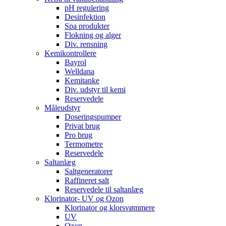
pH regulering
Desinfektion
Spa produkter
Flokning og alger
Div. rensning
Kemikontrollere
Bayrol
Welldana
Kemitanke
Div. udstyr til kemi
Reservedele
Måleudstyr
Doseringspumper
Privat brug
Pro brug
Termometre
Reservedele
Saltanlæg
Saltgeneratorer
Raffineret salt
Reservedele til saltanlæg
Klorinator- UV og Ozon
Klorinator og klorsvømmere
UV
Ozon