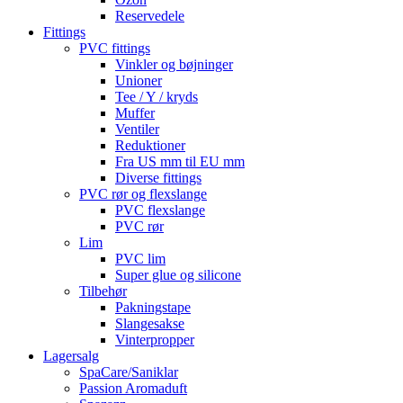
Reservedele
Fittings
PVC fittings
Vinkler og bøjninger
Unioner
Tee / Y / kryds
Muffer
Ventiler
Reduktioner
Fra US mm til EU mm
Diverse fittings
PVC rør og flexslange
PVC flexslange
PVC rør
Lim
PVC lim
Super glue og silicone
Tilbehør
Pakningstape
Slangesakse
Vinterpropper
Lagersalg
SpaCare/Saniklar
Passion Aromaduft