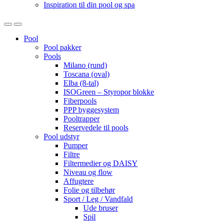
Inspiration til din pool og spa
Open
Close
Pool
Pool pakker
Pools
Milano (rund)
Toscana (oval)
Elba (8-tal)
ISOGreen – Styropor blokke
Fiberpools
PPP byggesystem
Pooltrapper
Reservedele til pools
Pool udstyr
Pumper
Filtre
Filtermedier og DAISY
Niveau og flow
Affugtere
Folie og tilbehør
Sport / Leg / Vandfald
Ude bruser
Spil