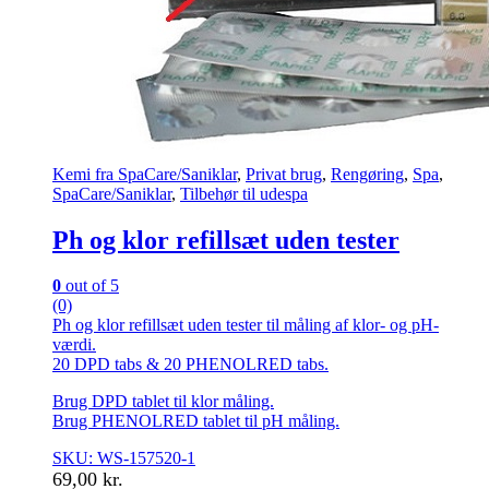
Kemi fra SpaCare/Saniklar
,
Privat brug
,
Rengøring
,
Spa
,
SpaCare/Saniklar
,
Tilbehør til udespa
Ph og klor refillsæt uden tester
0
out of 5
(0)
Ph og klor refillsæt uden tester til måling af klor- og pH-
værdi.
20 DPD tabs & 20 PHENOLRED tabs.
Brug DPD tablet til klor måling.
Brug PHENOLRED tablet til pH måling.
SKU: WS-157520-1
69,00
kr.