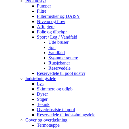
Pool udstyr
Pumper
Filtre
Filtermedier og DAISY
Niveau og flow
Affugtere
Folie og tilbehør
Sport / Leg / Vandfald
Ude bruser
Spil
Vandfald
Svømmetrænere
Rutsjebaner
Reservedele
Reservedele til pool udstyr
Indstøbningsdele
Lys
Skimmere og udløb
Dyser
Stiger
Teknik
Overløbsriste til pool
Reservedele til indstøbningsdele
Cover og overdækning
Termotæppe