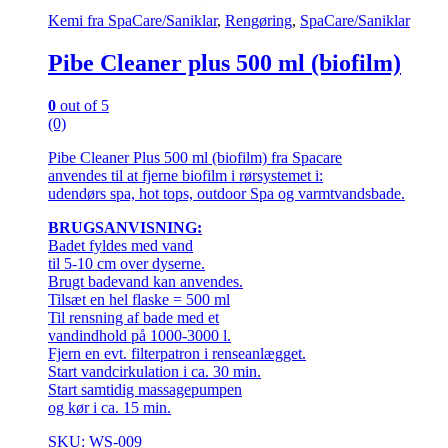
Kemi fra SpaCare/Saniklar
,
Rengøring
,
SpaCare/Saniklar
Pibe Cleaner plus 500 ml (biofilm)
0
out of 5
(0)
Pibe Cleaner Plus 500 ml (biofilm) fra Spacare
anvendes til at fjerne biofilm i rørsystemet i:
udendørs spa, hot tops, outdoor Spa og varmtvandsbade.
BRUGSANVISNING:
Badet fyldes med vand
til 5-10 cm over dyserne.
Brugt badevand kan anvendes.
Tilsæt en hel flaske = 500 ml
Til rensning af bade med et
vandindhold på 1000-3000 l.
Fjern en evt. filterpatron i renseanlægget.
Start vandcirkulation i ca. 30 min.
Start samtidig massagepumpen
og kør i ca. 15 min.
SKU: WS-009