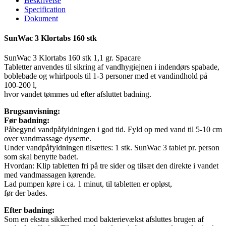
Beskrivelse
stk
Specification
quantity
Dokument
SunWac 3 Klortabs 160 stk
SunWac 3 Klortabs 160 stk 1,1 gr. Spacare
Tabletter anvendes til sikring af vandhygiejnen i indendørs spabade,
boblebade og whirlpools til 1-3 personer med et vandindhold på
100-200 l,
hvor vandet tømmes ud efter afsluttet badning.
Brugsanvisning:
Før badning:
Påbegynd vandpåfyldningen i god tid. Fyld op med vand til 5-10 cm
over vandmassage dyserne.
Under vandpåfyldningen tilsættes: 1 stk. SunWac 3 tablet pr. person
som skal benytte badet.
Hvordan: Klip tabletten fri på tre sider og tilsæt den direkte i vandet
med vandmassagen kørende.
Lad pumpen køre i ca. 1 minut, til tabletten er opløst,
før der bades.
Efter badning:
Som en ekstra sikkerhed mod bakterievækst afsluttes brugen af