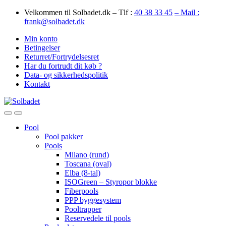
Skip
Skip
Velkommen til Solbadet.dk – Tlf :
40 38 33 45
– Mail :
to
to
frank@solbadet.dk
navigation
content
Min konto
Betingelser
Returret/Fortrydelsesret
Har du fortrudt dit køb ?
Data- og sikkerhedspolitik
Kontakt
Open
Close
Pool
Pool pakker
Pools
Milano (rund)
Toscana (oval)
Elba (8-tal)
ISOGreen – Styropor blokke
Fiberpools
PPP byggesystem
Pooltrapper
Reservedele til pools