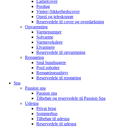
Lamelcover
Pooltag
Vinter/-Sikkerhedscover
Oprul og teleskoprør
Reservedele til cover og overdækning
Opvarmning
Varmepumper
Solvarme
Varmevekslere
Elvarmere
Reservedele til opvarmning
Rengøring
Små bundsugere
Pool robotter
Rengøringsudstyr
Reservedele til rengøring
Spa
Passion spa
Passion spa
Tilbehør og reservedele til Passion Spa
Udespa
Privat brug
Sommerhus
Tilbehør til udespa
Reservedele til udespa