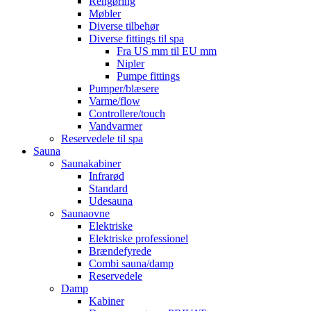
Rengøring
Møbler
Diverse tilbehør
Diverse fittings til spa
Fra US mm til EU mm
Nipler
Pumpe fittings
Pumper/blæsere
Varme/flow
Controllere/touch
Vandvarmer
Reservedele til spa
Sauna
Saunakabiner
Infrarød
Standard
Udesauna
Saunaovne
Elektriske
Elektriske professionel
Brændefyrede
Combi sauna/damp
Reservedele
Damp
Kabiner