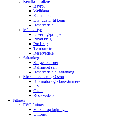
Kemikontrollere
Bayrol
Welldana
Kemitanke
Div. udstyr til kemi
Reservedele
Måleudstyr
Doseringspumper
Privat brug
Pro brug
Termometre
Reservedele
Saltanlæg
Saltgeneratorer
Raffineret salt
Reservedele til saltanlæg
Klorinator- UV og Ozon
Klorinator og klorsvømmere
UV
Ozon
Reservedele
Fittings
PVC fittings
Vinkler og bøjninger
Unioner