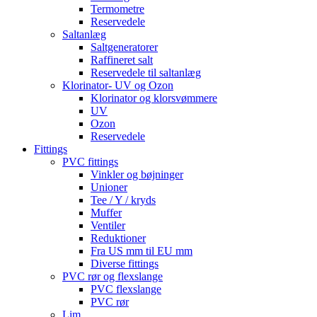
Termometre
Reservedele
Saltanlæg
Saltgeneratorer
Raffineret salt
Reservedele til saltanlæg
Klorinator- UV og Ozon
Klorinator og klorsvømmere
UV
Ozon
Reservedele
Fittings
PVC fittings
Vinkler og bøjninger
Unioner
Tee / Y / kryds
Muffer
Ventiler
Reduktioner
Fra US mm til EU mm
Diverse fittings
PVC rør og flexslange
PVC flexslange
PVC rør
Lim