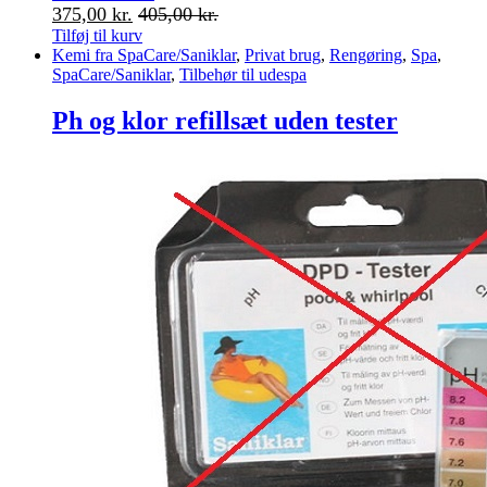
375,00
kr.
405,00
kr.
Tilføj til kurv
Kemi fra SpaCare/Saniklar
,
Privat brug
,
Rengøring
,
Spa
,
SpaCare/Saniklar
,
Tilbehør til udespa
Ph og klor refillsæt uden tester