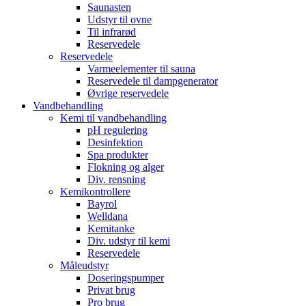
Saunasten
Udstyr til ovne
Til infrarød
Reservedele
Reservedele
Varmeelementer til sauna
Reservedele til dampgenerator
Øvrige reservedele
Vandbehandling
Kemi til vandbehandling
pH regulering
Desinfektion
Spa produkter
Flokning og alger
Div. rensning
Kemikontrollere
Bayrol
Welldana
Kemitanke
Div. udstyr til kemi
Reservedele
Måleudstyr
Doseringspumper
Privat brug
Pro brug