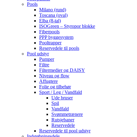
Pools
Milano (rund)
Toscana (oval)
Elba (8-tal)
ISOGreen – Styropor blokke
Fiberpools
PPP byggesystem
Pooltrapper
Reservedele til pools
Pool udstyr
Pumper
Filtre
Filtermedier og DAISY
Niveau og flow
Affugtere
Folie og tilbehør
Sport / Leg / Vandfald
Ude bruser
Spil
Vandfald
Svømmetrænere
Rutsjebaner
Reservedele
Reservedele til pool udstyr
Indstøbningsdele