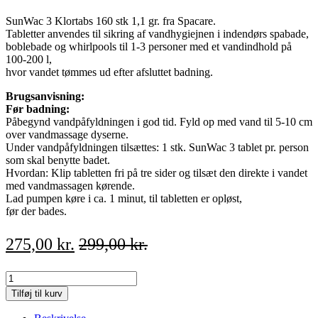
SunWac 3 Klortabs 160 stk 1,1 gr. fra Spacare.
Tabletter anvendes til sikring af vandhygiejnen i indendørs spabade,
boblebade og whirlpools til 1-3 personer med et vandindhold på
100-200 l,
hvor vandet tømmes ud efter afsluttet badning.
Brugsanvisning:
Før badning:
Påbegynd vandpåfyldningen i god tid. Fyld op med vand til 5-10 cm
over vandmassage dyserne.
Under vandpåfyldningen tilsættes: 1 stk. SunWac 3 tablet pr. person
som skal benytte badet.
Hvordan: Klip tabletten fri på tre sider og tilsæt den direkte i vandet
med vandmassagen kørende.
Lad pumpen køre i ca. 1 minut, til tabletten er opløst,
før der bades.
275,00
kr.
299,00
kr.
SunWac
3
Tilføj til kurv
Klortabs
160