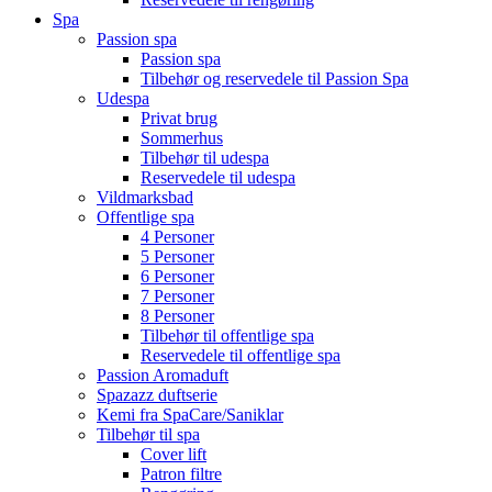
Spa
Passion spa
Passion spa
Tilbehør og reservedele til Passion Spa
Udespa
Privat brug
Sommerhus
Tilbehør til udespa
Reservedele til udespa
Vildmarksbad
Offentlige spa
4 Personer
5 Personer
6 Personer
7 Personer
8 Personer
Tilbehør til offentlige spa
Reservedele til offentlige spa
Passion Aromaduft
Spazazz duftserie
Kemi fra SpaCare/Saniklar
Tilbehør til spa
Cover lift
Patron filtre