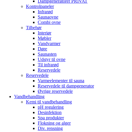
Dampgeneratorer PRIVAT
Kontrolpaneler
Infrarød
Saunaovne
Combi ovne
Tilbehør
Interiør
Møbler
Vandvarmer
Døre
Saunasten
Udstyr til ovne
Til infrarød
Reservedele
Reservedele
Varmeelementer til sauna
Reservedele til dampgenerator
Øvrige reservedele
Vandbehandling
Kemi til vandbehandling
pH regulering
Desinfektion
Spa produkter
Flokning og alger
Div. rensning