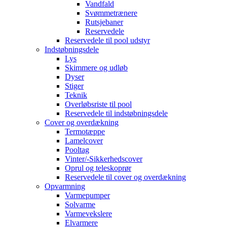
Vandfald
Svømmetrænere
Rutsjebaner
Reservedele
Reservedele til pool udstyr
Indstøbningsdele
Lys
Skimmere og udløb
Dyser
Stiger
Teknik
Overløbsriste til pool
Reservedele til indstøbningsdele
Cover og overdækning
Termotæppe
Lamelcover
Pooltag
Vinter/-Sikkerhedscover
Oprul og teleskoprør
Reservedele til cover og overdækning
Opvarmning
Varmepumper
Solvarme
Varmevekslere
Elvarmere