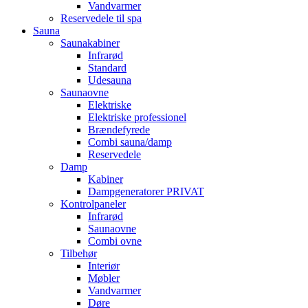
Vandvarmer
Reservedele til spa
Sauna
Saunakabiner
Infrarød
Standard
Udesauna
Saunaovne
Elektriske
Elektriske professionel
Brændefyrede
Combi sauna/damp
Reservedele
Damp
Kabiner
Dampgeneratorer PRIVAT
Kontrolpaneler
Infrarød
Saunaovne
Combi ovne
Tilbehør
Interiør
Møbler
Vandvarmer
Døre