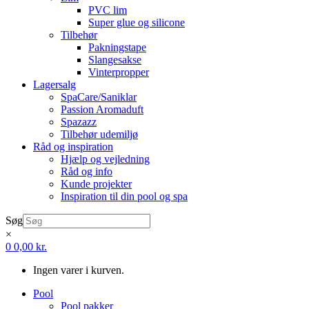
PVC lim
Super glue og silicone
Tilbehør
Pakningstape
Slangesakse
Vinterpropper
Lagersalg
SpaCare/Saniklar
Passion Aromaduft
Spazazz
Tilbehør udemiljø
Råd og inspiration
Hjælp og vejledning
Råd og info
Kunde projekter
Inspiration til din pool og spa
Søg
×
0
0,00
kr.
Ingen varer i kurven.
Pool
Pool pakker