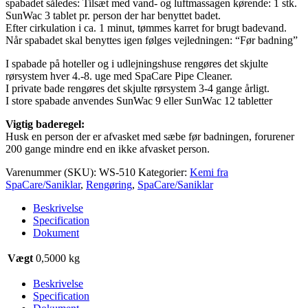
spabadet således: Tilsæt med vand- og luftmassagen kørende: 1 stk.
SunWac 3 tablet pr. person der har benyttet badet.
Efter cirkulation i ca. 1 minut, tømmes karret for brugt badevand.
Når spabadet skal benyttes igen følges vejledningen: “Før badning”
I spabade på hoteller og i udlejningshuse rengøres det skjulte
rørsystem hver 4.-8. uge med SpaCare Pipe Cleaner.
I private bade rengøres det skjulte rørsystem 3-4 gange årligt.
I store spabade anvendes SunWac 9 eller SunWac 12 tabletter
Vigtig baderegel:
Husk en person der er afvasket med sæbe før badningen, forurener
200 gange mindre end en ikke afvasket person.
Varenummer (SKU):
WS-510
Kategorier:
Kemi fra
SpaCare/Saniklar
,
Rengøring
,
SpaCare/Saniklar
Beskrivelse
Specification
Dokument
Vægt
0,5000 kg
Beskrivelse
Specification