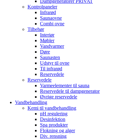
Dampgeneratorer PRIVAT
Kontrolpaneler
Infrarød
Saunaovne
Combi ovne
Tilbehør
Interiør
Møbler
Vandvarmer
Døre
Saunasten
Udstyr til ovne
Til infrarød
Reservedele
Reservedele
Varmeelementer til sauna
Reservedele til dampgenerator
Øvrige reservedele
Vandbehandling
Kemi til vandbehandling
pH regulering
Desinfektion
Spa produkter
Flokning og alger
Div. rensning