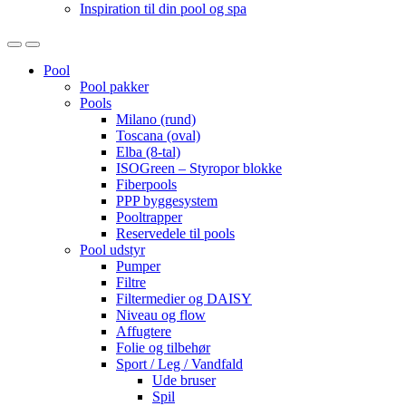
Inspiration til din pool og spa
Open
Close
Pool
Pool pakker
Pools
Milano (rund)
Toscana (oval)
Elba (8-tal)
ISOGreen – Styropor blokke
Fiberpools
PPP byggesystem
Pooltrapper
Reservedele til pools
Pool udstyr
Pumper
Filtre
Filtermedier og DAISY
Niveau og flow
Affugtere
Folie og tilbehør
Sport / Leg / Vandfald
Ude bruser
Spil