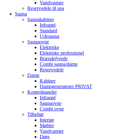
Vandvarmer
Reservedele til spa
Sauna
Saunakabiner
Infrarød
Standard
Udesauna
Saunaovne
Elektriske
Elektriske professionel
Brændefyrede
Combi sauna/damp
Reservedele
Damp
Kabiner
Dampgeneratorer PRIVAT
Kontrolpaneler
Infrarød
Saunaovne
Combi ovne
Tilbehør
Interiør
Møbler
Vandvarmer
Døre