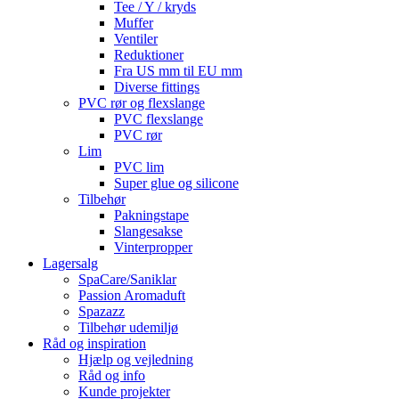
Tee / Y / kryds
Muffer
Ventiler
Reduktioner
Fra US mm til EU mm
Diverse fittings
PVC rør og flexslange
PVC flexslange
PVC rør
Lim
PVC lim
Super glue og silicone
Tilbehør
Pakningstape
Slangesakse
Vinterpropper
Lagersalg
SpaCare/Saniklar
Passion Aromaduft
Spazazz
Tilbehør udemiljø
Råd og inspiration
Hjælp og vejledning
Råd og info
Kunde projekter