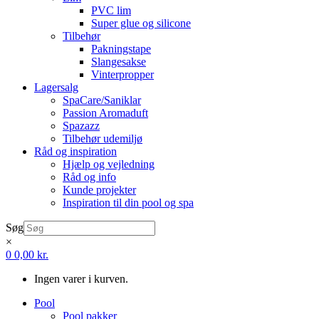
PVC lim
Super glue og silicone
Tilbehør
Pakningstape
Slangesakse
Vinterpropper
Lagersalg
SpaCare/Saniklar
Passion Aromaduft
Spazazz
Tilbehør udemiljø
Råd og inspiration
Hjælp og vejledning
Råd og info
Kunde projekter
Inspiration til din pool og spa
Søg
×
0
0,00
kr.
Ingen varer i kurven.
Pool
Pool pakker