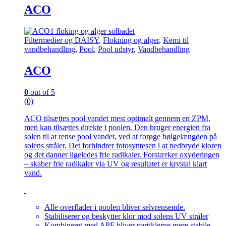
ACO
Filtermedier og DAISY
,
Flokning og alger
,
Kemi til
vandbehandling
,
Pool
,
Pool udstyr
,
Vandbehandling
ACO
0
out of 5
(0)
ACO tilsættes pool vandet mest optimalt gennem en ZPM,
men kan tilsættes direkte i poolen. Den bruger energien fra
solen til at rense pool vandet, ved at forøge bølgelængden på
solens stråler. Det forhindrer fotosyntesen i at nedbryde kloren
og det danner ligeledes frie radikaler. Forstærker oxyderingen
– skaber frie radikaler via UV og resultatet er krystal klart
vand.
Alle overflader i poolen bliver selvrensende.
Stabiliserer og beskytter klor mod solens UV stråler
Kombineret med APF bliver partiklerne mere stabile.