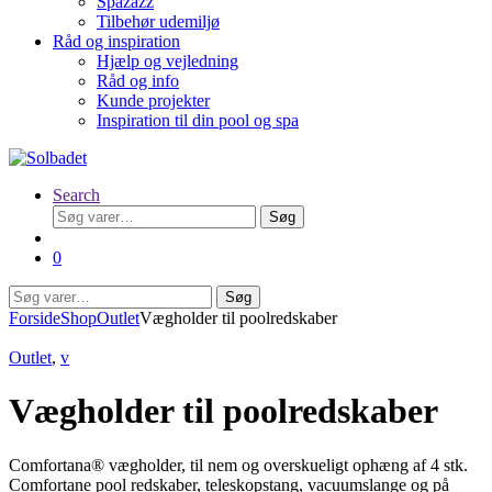
Spazazz
Tilbehør udemiljø
Råd og inspiration
Hjælp og vejledning
Råd og info
Kunde projekter
Inspiration til din pool og spa
Search
Søg
Søg
efter:
0
Søg
Søg
efter:
Forside
Shop
Outlet
Vægholder til poolredskaber
Outlet
,
v
Vægholder til poolredskaber
Comfortana® vægholder, til nem og overskueligt ophæng af 4 stk.
Comfortane pool redskaber, teleskopstang, vacuumslange og på