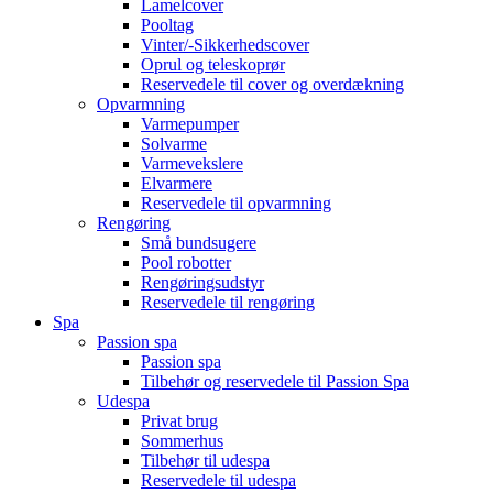
Lamelcover
Pooltag
Vinter/-Sikkerhedscover
Oprul og teleskoprør
Reservedele til cover og overdækning
Opvarmning
Varmepumper
Solvarme
Varmevekslere
Elvarmere
Reservedele til opvarmning
Rengøring
Små bundsugere
Pool robotter
Rengøringsudstyr
Reservedele til rengøring
Spa
Passion spa
Passion spa
Tilbehør og reservedele til Passion Spa
Udespa
Privat brug
Sommerhus
Tilbehør til udespa
Reservedele til udespa