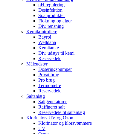
pH regulering
Desinfektion
Spa produkter
Flokning og alger
Div. rensning
Kemikontrollere
Bayrol
Welldana
Kemitanke
Div. udstyr til kemi
Reservedele
Måleudstyr
Doseringspumper
Privat brug
Pro brug
Termometre
Reservedele
Saltanlæg
Saltgeneratorer
Raffineret salt
Reservedele til saltanlæg
Klorinator- UV og Ozon
Klorinator og klorsvømmere
UV
Ozon