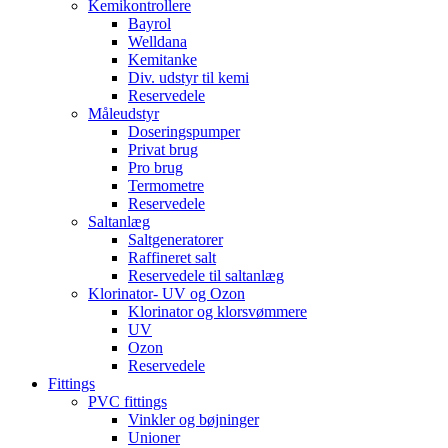
Kemikontrollere
Bayrol
Welldana
Kemitanke
Div. udstyr til kemi
Reservedele
Måleudstyr
Doseringspumper
Privat brug
Pro brug
Termometre
Reservedele
Saltanlæg
Saltgeneratorer
Raffineret salt
Reservedele til saltanlæg
Klorinator- UV og Ozon
Klorinator og klorsvømmere
UV
Ozon
Reservedele
Fittings
PVC fittings
Vinkler og bøjninger
Unioner