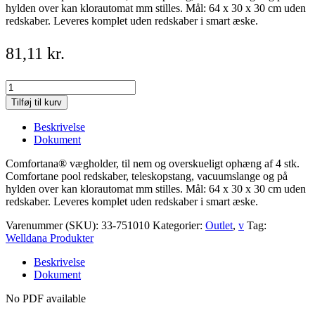
hylden over kan klorautomat mm stilles. Mål: 64 x 30 x 30 cm uden
redskaber. Leveres komplet uden redskaber i smart æske.
81,11
kr.
Vægholder
til
Tilføj til kurv
poolredskaber
quantity
Beskrivelse
Dokument
Comfortana® vægholder, til nem og overskueligt ophæng af 4 stk.
Comfortane pool redskaber, teleskopstang, vacuumslange og på
hylden over kan klorautomat mm stilles. Mål: 64 x 30 x 30 cm uden
redskaber. Leveres komplet uden redskaber i smart æske.
Varenummer (SKU):
33-751010
Kategorier:
Outlet
,
v
Tag:
Welldana Produkter
Beskrivelse
Dokument
No PDF available