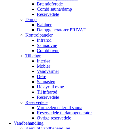
Brændefyrede
Combi sauna/damp
Reservedele
Damp
Kabiner
Dampgeneratorer PRIVAT
Kontrolpaneler
Infrarød
Saunaovne
Combi ovne
Tilbehør
Interiør
Møbler
Vandvarmer
Døre
Saunasten
Udstyr til ovne
Til infrarød
Reservedele
Reservedele
Varmeelementer til sauna
Reservedele til dampgenerator
Øvrige reservedele
Vandbehandling
Kemi til vandbehandling