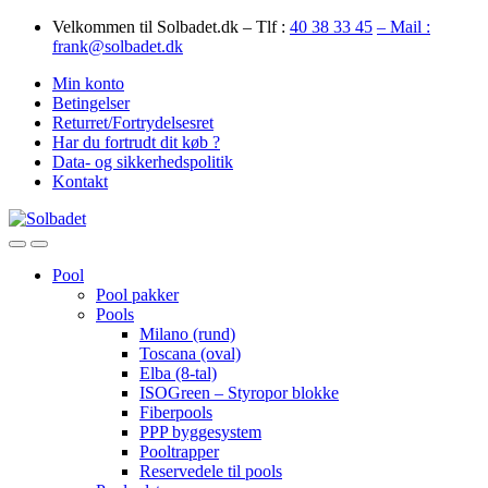
Skip
Skip
Velkommen til Solbadet.dk – Tlf :
40 38 33 45
– Mail :
to
to
frank@solbadet.dk
navigation
content
Min konto
Betingelser
Returret/Fortrydelsesret
Har du fortrudt dit køb ?
Data- og sikkerhedspolitik
Kontakt
Open
Close
Pool
Pool pakker
Pools
Milano (rund)
Toscana (oval)
Elba (8-tal)
ISOGreen – Styropor blokke
Fiberpools
PPP byggesystem
Pooltrapper
Reservedele til pools