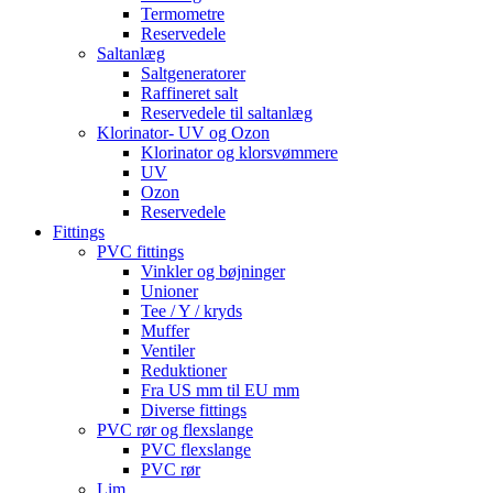
Termometre
Reservedele
Saltanlæg
Saltgeneratorer
Raffineret salt
Reservedele til saltanlæg
Klorinator- UV og Ozon
Klorinator og klorsvømmere
UV
Ozon
Reservedele
Fittings
PVC fittings
Vinkler og bøjninger
Unioner
Tee / Y / kryds
Muffer
Ventiler
Reduktioner
Fra US mm til EU mm
Diverse fittings
PVC rør og flexslange
PVC flexslange
PVC rør
Lim