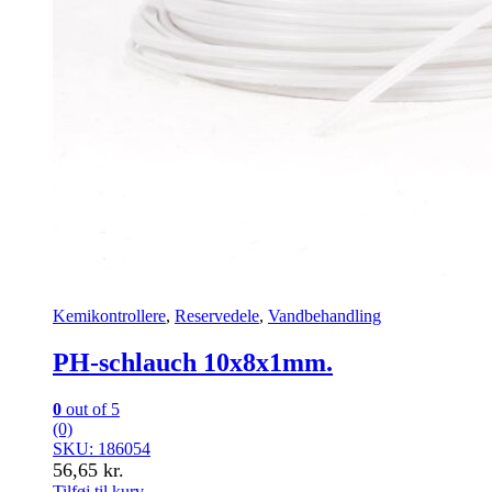
Kemikontrollere
,
Reservedele
,
Vandbehandling
PH-schlauch 10x8x1mm.
0
out of 5
(0)
SKU: 186054
56,65
kr.
Tilføj til kurv