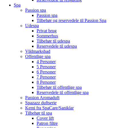
Spa
Passion spa
Passion spa
Tilbehør og reservedele til Passion Spa
Udespa
Privat brug
Sommerhus
Tilbehør til udespa
Reservedele til udespa
Vildmarksbad
Offentlige spa
4 Personer
5 Personer
6 Personer
7 Personer
8 Personer
Tilbehør til offentlige spa
Reservedele til offentlige spa
Passion Aromaduft
Spazazz duftserie
Kemi fra SpaCare/Saniklar
Tilbehør til spa
Cover lift
Patron filtre