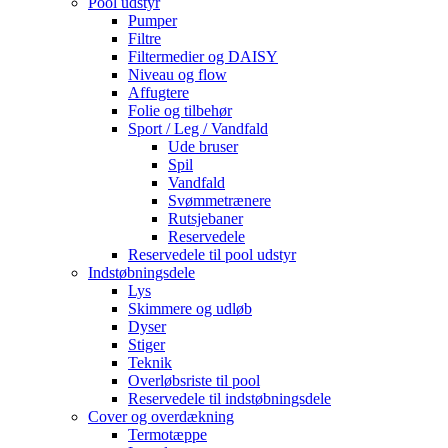
Pool udstyr
Pumper
Filtre
Filtermedier og DAISY
Niveau og flow
Affugtere
Folie og tilbehør
Sport / Leg / Vandfald
Ude bruser
Spil
Vandfald
Svømmetrænere
Rutsjebaner
Reservedele
Reservedele til pool udstyr
Indstøbningsdele
Lys
Skimmere og udløb
Dyser
Stiger
Teknik
Overløbsriste til pool
Reservedele til indstøbningsdele
Cover og overdækning
Termotæppe