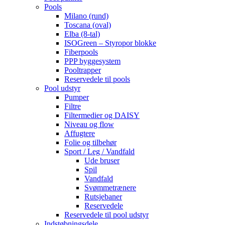
Pools
Milano (rund)
Toscana (oval)
Elba (8-tal)
ISOGreen – Styropor blokke
Fiberpools
PPP byggesystem
Pooltrapper
Reservedele til pools
Pool udstyr
Pumper
Filtre
Filtermedier og DAISY
Niveau og flow
Affugtere
Folie og tilbehør
Sport / Leg / Vandfald
Ude bruser
Spil
Vandfald
Svømmetrænere
Rutsjebaner
Reservedele
Reservedele til pool udstyr
Indstøbningsdele