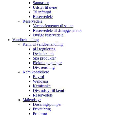
Saunasten
Udstyr til ovne
Til infrarød
Reservedele
Reservedele
Varmeelementer til sauna
Reservedele til dampgenerator
Øvrige reservedele
Vandbehandling
Kemi til vandbehandling
pH regulering
Desinfektion
Spa produkter
Flokning og alger
Div. rensning
Kemikontrollere
Bayrol
Welldana
Kemitanke
Div. udstyr til kemi
Reservedele
Måleudstyr
Doseringspumper
Privat brug
Pro brug