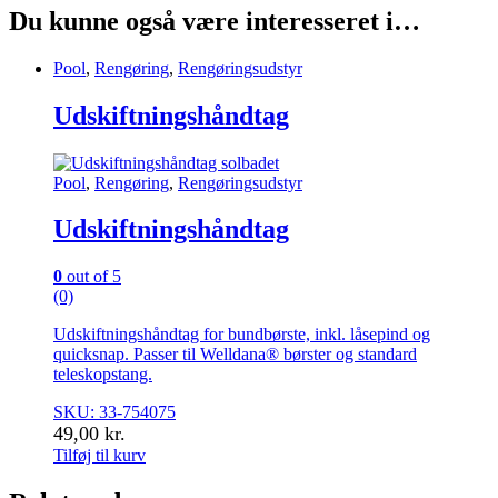
Du kunne også være interesseret i…
Pool
,
Rengøring
,
Rengøringsudstyr
Udskiftningshåndtag
Pool
,
Rengøring
,
Rengøringsudstyr
Udskiftningshåndtag
0
out of 5
(0)
Udskiftningshåndtag for bundbørste, inkl. låsepind og
quicksnap. Passer til Welldana® børster og standard
teleskopstang.
SKU: 33-754075
49,00
kr.
Tilføj til kurv