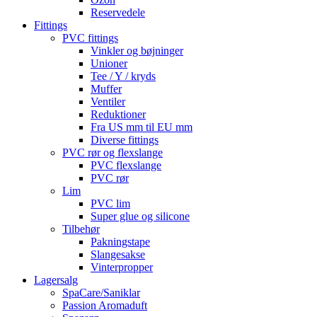
Reservedele
Fittings
PVC fittings
Vinkler og bøjninger
Unioner
Tee / Y / kryds
Muffer
Ventiler
Reduktioner
Fra US mm til EU mm
Diverse fittings
PVC rør og flexslange
PVC flexslange
PVC rør
Lim
PVC lim
Super glue og silicone
Tilbehør
Pakningstape
Slangesakse
Vinterpropper
Lagersalg
SpaCare/Saniklar
Passion Aromaduft