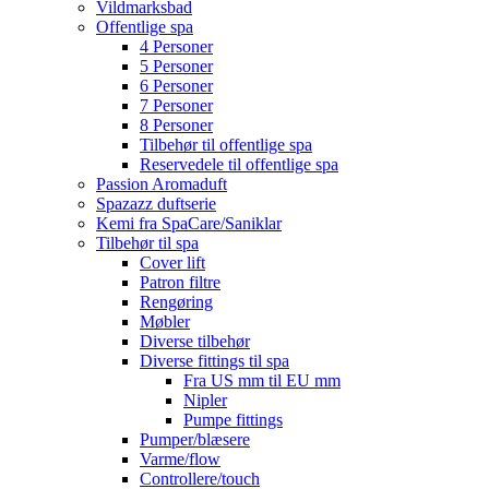
Vildmarksbad
Offentlige spa
4 Personer
5 Personer
6 Personer
7 Personer
8 Personer
Tilbehør til offentlige spa
Reservedele til offentlige spa
Passion Aromaduft
Spazazz duftserie
Kemi fra SpaCare/Saniklar
Tilbehør til spa
Cover lift
Patron filtre
Rengøring
Møbler
Diverse tilbehør
Diverse fittings til spa
Fra US mm til EU mm
Nipler
Pumpe fittings
Pumper/blæsere
Varme/flow
Controllere/touch