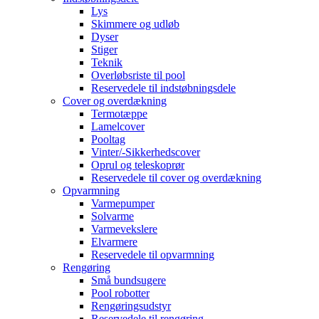
Lys
Skimmere og udløb
Dyser
Stiger
Teknik
Overløbsriste til pool
Reservedele til indstøbningsdele
Cover og overdækning
Termotæppe
Lamelcover
Pooltag
Vinter/-Sikkerhedscover
Oprul og teleskoprør
Reservedele til cover og overdækning
Opvarmning
Varmepumper
Solvarme
Varmevekslere
Elvarmere
Reservedele til opvarmning
Rengøring
Små bundsugere
Pool robotter
Rengøringsudstyr
Reservedele til rengøring