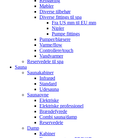
Rengøring
Møbler
Diverse tilbehør
Diverse fittings til spa
Fra US mm til EU mm
Nipler
Pumpe fittings
Pumper/blæsere
Varme/flow
Controllere/touch
Vandvarmer
Reservedele til spa
Sauna
Saunakabiner
Infrarød
Standard
Udesauna
Saunaovne
Elektriske
Elektriske professionel
Brændefyrede
Combi sauna/damp
Reservedele
Damp
Kabiner