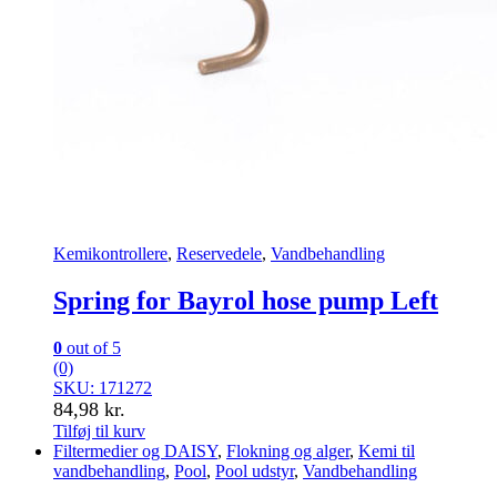
Kemikontrollere
,
Reservedele
,
Vandbehandling
Spring for Bayrol hose pump Left
0
out of 5
(0)
SKU: 171272
84,98
kr.
Tilføj til kurv
Filtermedier og DAISY
,
Flokning og alger
,
Kemi til
vandbehandling
,
Pool
,
Pool udstyr
,
Vandbehandling