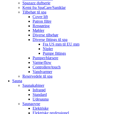
Spazazz duftserie
Kemi fra SpaCare/Saniklar
Tilbehør til spa
Cover lift
Patron filtre
Rengøring
Møbler
Diverse tilbehør
Diverse fittings til spa
Fra US mm til EU mm
Nipler
Pumpe fittings
Pumper/blæsere
Varme/flow
Controllere/touch
Vandvarmer
Reservedele til spa
Sauna
Saunakabiner
Infrarød
Standard
Udesauna
Saunaovne
Elektriske
Elektriske professionel