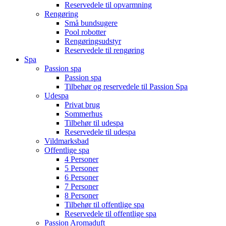
Reservedele til opvarmning
Rengøring
Små bundsugere
Pool robotter
Rengøringsudstyr
Reservedele til rengøring
Spa
Passion spa
Passion spa
Tilbehør og reservedele til Passion Spa
Udespa
Privat brug
Sommerhus
Tilbehør til udespa
Reservedele til udespa
Vildmarksbad
Offentlige spa
4 Personer
5 Personer
6 Personer
7 Personer
8 Personer
Tilbehør til offentlige spa
Reservedele til offentlige spa
Passion Aromaduft