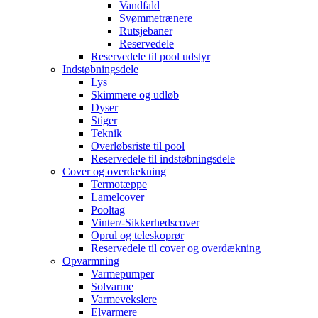
Vandfald
Svømmetrænere
Rutsjebaner
Reservedele
Reservedele til pool udstyr
Indstøbningsdele
Lys
Skimmere og udløb
Dyser
Stiger
Teknik
Overløbsriste til pool
Reservedele til indstøbningsdele
Cover og overdækning
Termotæppe
Lamelcover
Pooltag
Vinter/-Sikkerhedscover
Oprul og teleskoprør
Reservedele til cover og overdækning
Opvarmning
Varmepumper
Solvarme
Varmevekslere
Elvarmere