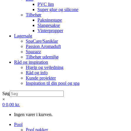
PVC lim
Super glue og silicone
Tilbehør
Pakningstape
Slangesakse
Vinterpropper
Lagersalg
SpaCare/Saniklar
Passion Aromaduft
Spazazz
Tilbehør udemiljø
Råd og inspiration
Hjælp og vejledning
Råd og info
Kunde projekter
Inspiration til din pool og spa
Søg
×
0
0,00
kr.
Ingen varer i kurven.
Pool
Pool pakker