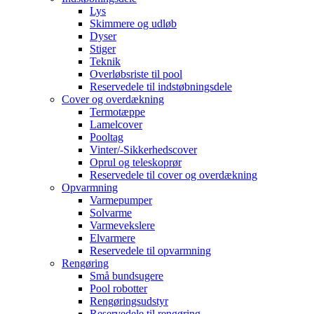
Lys
Skimmere og udløb
Dyser
Stiger
Teknik
Overløbsriste til pool
Reservedele til indstøbningsdele
Cover og overdækning
Termotæppe
Lamelcover
Pooltag
Vinter/-Sikkerhedscover
Oprul og teleskoprør
Reservedele til cover og overdækning
Opvarmning
Varmepumper
Solvarme
Varmevekslere
Elvarmere
Reservedele til opvarmning
Rengøring
Små bundsugere
Pool robotter
Rengøringsudstyr
Reservedele til rengøring