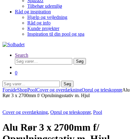
Spazazz
Tilbehør udemiljø
Råd og inspiration
Hjælp og vejledning
Råd og info
Kunde projekter
Inspiration til din pool og spa
Search
Søg
Søg
efter:
0
Søg
Søg
efter:
Forside
Shop
Pool
Cover og overdækning
Oprul og teleskoprør
Alu
Rør 3 x 2700mm f/ Oprulningsstativ m. Hjul
Cover og overdækning
,
Oprul og teleskoprør
,
Pool
Alu Rør 3 x 2700mm f/
Oprulningsstativ m. Hjul