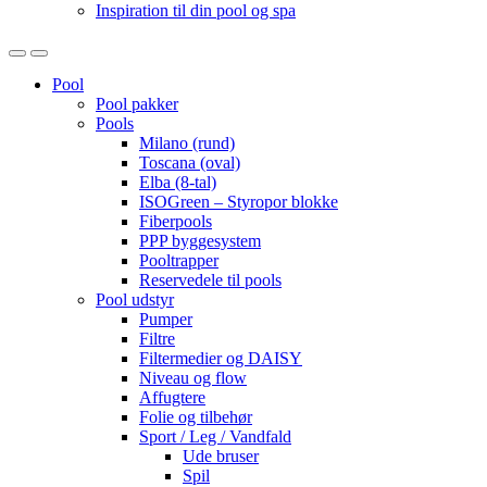
Inspiration til din pool og spa
Open
Close
Pool
Pool pakker
Pools
Milano (rund)
Toscana (oval)
Elba (8-tal)
ISOGreen – Styropor blokke
Fiberpools
PPP byggesystem
Pooltrapper
Reservedele til pools
Pool udstyr
Pumper
Filtre
Filtermedier og DAISY
Niveau og flow
Affugtere
Folie og tilbehør
Sport / Leg / Vandfald
Ude bruser
Spil