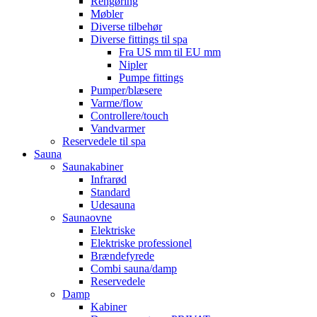
Rengøring
Møbler
Diverse tilbehør
Diverse fittings til spa
Fra US mm til EU mm
Nipler
Pumpe fittings
Pumper/blæsere
Varme/flow
Controllere/touch
Vandvarmer
Reservedele til spa
Sauna
Saunakabiner
Infrarød
Standard
Udesauna
Saunaovne
Elektriske
Elektriske professionel
Brændefyrede
Combi sauna/damp
Reservedele
Damp
Kabiner