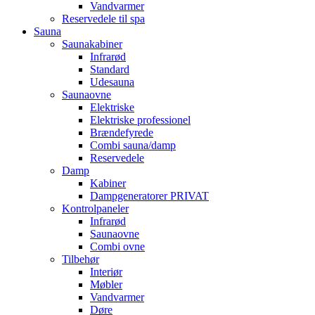
Vandvarmer
Reservedele til spa
Sauna
Saunakabiner
Infrarød
Standard
Udesauna
Saunaovne
Elektriske
Elektriske professionel
Brændefyrede
Combi sauna/damp
Reservedele
Damp
Kabiner
Dampgeneratorer PRIVAT
Kontrolpaneler
Infrarød
Saunaovne
Combi ovne
Tilbehør
Interiør
Møbler
Vandvarmer
Døre