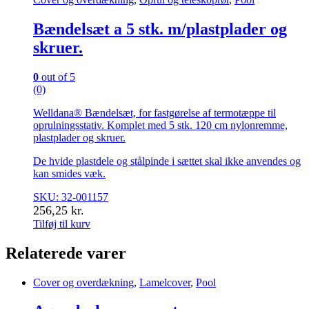
Bændelsæt a 5 stk. m/plastplader og
skruer.
0
out of 5
(0)
Welldana® Bændelsæt, for fastgørelse af termotæppe til
oprulningsstativ. Komplet med 5 stk. 120 cm nylonremme,
plastplader og skruer.
De hvide plastdele og stålpinde i sættet skal ikke anvendes og
kan smides væk.
SKU: 32-001157
256,25
kr.
Tilføj til kurv
Relaterede varer
Cover og overdækning
,
Lamelcover
,
Pool