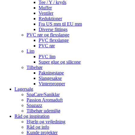
Tee / Y / kryds
Muffer
Ventiler
Reduktioner
Fra US mm til EU mm
Diverse fittings
PVC rør og flexslange
PVC flexslange
PVC rør
Lim
PVC lim
Super glue og silicone
Tilbehør
Pakningstape
Slangesakse
Vinterpropper
Lagersalg
SpaCare/Saniklar
Passion Aromaduft
Spazazz
Tilbehør udemiljø
Råd og inspiration
Hjælp og vejledning
Råd og info
Kunde projekter