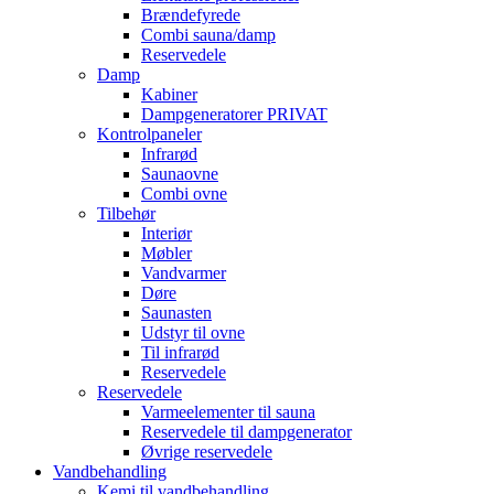
Brændefyrede
Combi sauna/damp
Reservedele
Damp
Kabiner
Dampgeneratorer PRIVAT
Kontrolpaneler
Infrarød
Saunaovne
Combi ovne
Tilbehør
Interiør
Møbler
Vandvarmer
Døre
Saunasten
Udstyr til ovne
Til infrarød
Reservedele
Reservedele
Varmeelementer til sauna
Reservedele til dampgenerator
Øvrige reservedele
Vandbehandling
Kemi til vandbehandling