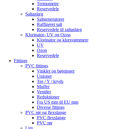
Termometre
Reservedele
Saltanlæg
Saltgeneratorer
Raffineret salt
Reservedele til saltanlæg
Klorinator- UV og Ozon
Klorinator og klorsvømmere
UV
Ozon
Reservedele
Fittings
PVC fittings
Vinkler og bøjninger
Unioner
Tee / Y / kryds
Muffer
Ventiler
Reduktioner
Fra US mm til EU mm
Diverse fittings
PVC rør og flexslange
PVC flexslange
PVC rør
Lim