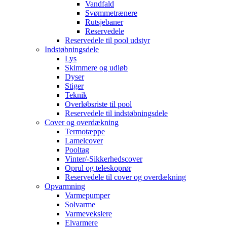
Vandfald
Svømmetrænere
Rutsjebaner
Reservedele
Reservedele til pool udstyr
Indstøbningsdele
Lys
Skimmere og udløb
Dyser
Stiger
Teknik
Overløbsriste til pool
Reservedele til indstøbningsdele
Cover og overdækning
Termotæppe
Lamelcover
Pooltag
Vinter/-Sikkerhedscover
Oprul og teleskoprør
Reservedele til cover og overdækning
Opvarmning
Varmepumper
Solvarme
Varmevekslere
Elvarmere