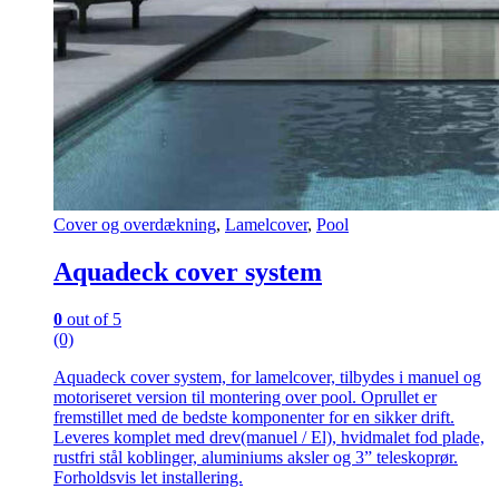
Cover og overdækning
,
Lamelcover
,
Pool
Aquadeck cover system
0
out of 5
(0)
Aquadeck cover system, for lamelcover, tilbydes i manuel og
motoriseret version til montering over pool. Oprullet er
fremstillet med de bedste komponenter for en sikker drift.
Leveres komplet med drev(manuel / El), hvidmalet fod plade,
rustfri stål koblinger, aluminiums aksler og 3” teleskoprør.
Forholdsvis let installering.