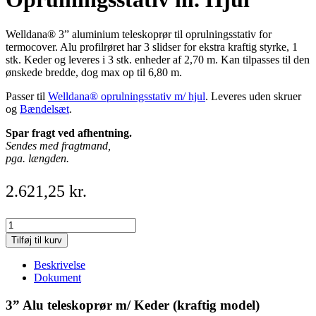
Welldana® 3” aluminium teleskoprør til oprulningsstativ for
termocover. Alu profilrøret har 3 slidser for ekstra kraftig styrke, 1
stk. Keder og leveres i 3 stk. enheder af 2,70 m. Kan tilpasses til den
ønskede bredde, dog max op til 6,80 m.
Passer til
Welldana® oprulningsstativ m/ hjul
. Leveres uden skruer
og
Bændelsæt
.
Spar fragt ved afhentning.
Sendes med fragtmand,
pga. længden.
2.621,25
kr.
Alu
Rør
Tilføj til kurv
3
x
Beskrivelse
2700mm
Dokument
f/
Oprulningsstativ
3” Alu teleskoprør m/ Keder (kraftig model)
m.