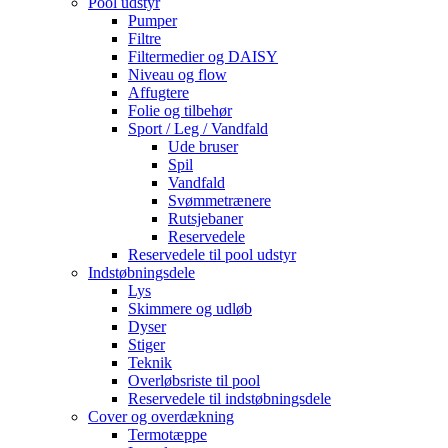
Pool udstyr
Pumper
Filtre
Filtermedier og DAISY
Niveau og flow
Affugtere
Folie og tilbehør
Sport / Leg / Vandfald
Ude bruser
Spil
Vandfald
Svømmetrænere
Rutsjebaner
Reservedele
Reservedele til pool udstyr
Indstøbningsdele
Lys
Skimmere og udløb
Dyser
Stiger
Teknik
Overløbsriste til pool
Reservedele til indstøbningsdele
Cover og overdækning
Termotæppe