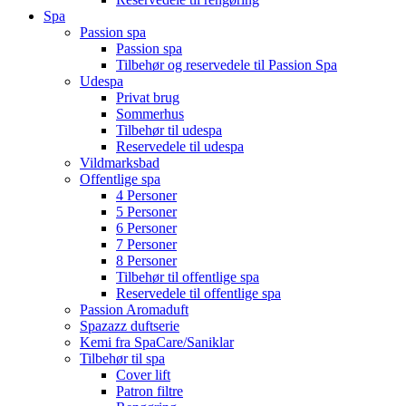
Spa
Passion spa
Passion spa
Tilbehør og reservedele til Passion Spa
Udespa
Privat brug
Sommerhus
Tilbehør til udespa
Reservedele til udespa
Vildmarksbad
Offentlige spa
4 Personer
5 Personer
6 Personer
7 Personer
8 Personer
Tilbehør til offentlige spa
Reservedele til offentlige spa
Passion Aromaduft
Spazazz duftserie
Kemi fra SpaCare/Saniklar
Tilbehør til spa
Cover lift
Patron filtre