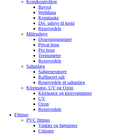
Kemikontrollere
Bayrol
Welldana
Kemitanke
Div. udstyr til kemi
Reservedele
Måleudstyr
Doseringspumper
Privat brug
Pro brug
Termometre
Reservedele
Saltanlæg
Saltgeneratorer
Raffineret salt
Reservedele til saltanlæg
Klorinator- UV og Ozon
Klorinator og klorsvømmere
UV
Ozon
Reservedele
Fittings
PVC fittings
Vinkler og bøjninger
Unioner