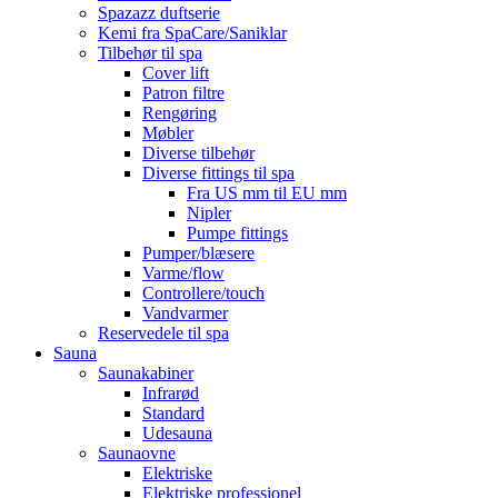
Spazazz duftserie
Kemi fra SpaCare/Saniklar
Tilbehør til spa
Cover lift
Patron filtre
Rengøring
Møbler
Diverse tilbehør
Diverse fittings til spa
Fra US mm til EU mm
Nipler
Pumpe fittings
Pumper/blæsere
Varme/flow
Controllere/touch
Vandvarmer
Reservedele til spa
Sauna
Saunakabiner
Infrarød
Standard
Udesauna
Saunaovne
Elektriske
Elektriske professionel