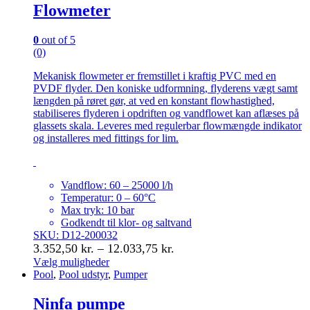
Flowmeter
0
out of 5
(0)
Mekanisk flowmeter er fremstillet i kraftig PVC med en
PVDF flyder. Den koniske udformning, flyderens vægt samt
længden på røret gør, at ved en konstant flowhastighed,
stabiliseres flyderen i opdriften og vandflowet kan aflæses på
glassets skala. Leveres med regulerbar flowmængde indikator
og installeres med fittings for lim.
Vandflow: 60 – 25000 l/h
Temperatur: 0 – 60°C
Max tryk: 10 bar
Godkendt til klor- og saltvand
SKU: D12-200032
Prisinterval:
3.352,50
kr.
–
12.033,75
kr.
3.352,50 kr.
Vælg muligheder
Dette
Pool
,
Pool udstyr
,
Pumper
til
vare
12.033,75 kr.
har
Ninfa pumpe