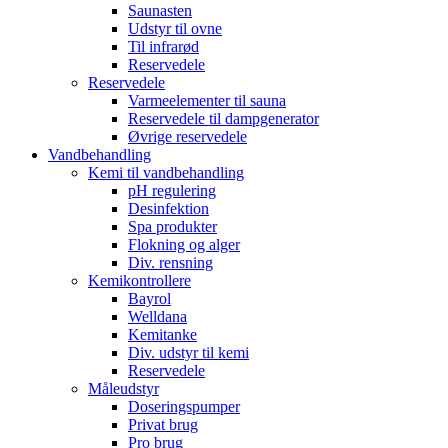
Saunasten
Udstyr til ovne
Til infrarød
Reservedele
Reservedele
Varmeelementer til sauna
Reservedele til dampgenerator
Øvrige reservedele
Vandbehandling
Kemi til vandbehandling
pH regulering
Desinfektion
Spa produkter
Flokning og alger
Div. rensning
Kemikontrollere
Bayrol
Welldana
Kemitanke
Div. udstyr til kemi
Reservedele
Måleudstyr
Doseringspumper
Privat brug
Pro brug