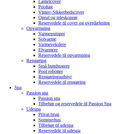
Lamelcover
Pooltag
Vinter/-Sikkerhedscover
Oprul og teleskoprør
Reservedele til cover og overdækning
Opvarmning
Varmepumper
Solvarme
Varmevekslere
Elvarmere
Reservedele til opvarmning
Rengøring
Små bundsugere
Pool robotter
Rengøringsudstyr
Reservedele til rengøring
Spa
Passion spa
Passion spa
Tilbehør og reservedele til Passion Spa
Udespa
Privat brug
Sommerhus
Tilbehør til udespa
Reservedele til udespa