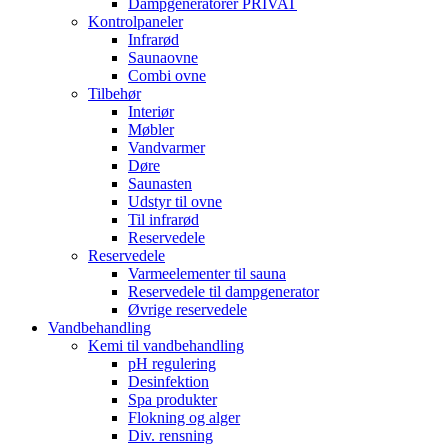
Dampgeneratorer PRIVAT
Kontrolpaneler
Infrarød
Saunaovne
Combi ovne
Tilbehør
Interiør
Møbler
Vandvarmer
Døre
Saunasten
Udstyr til ovne
Til infrarød
Reservedele
Reservedele
Varmeelementer til sauna
Reservedele til dampgenerator
Øvrige reservedele
Vandbehandling
Kemi til vandbehandling
pH regulering
Desinfektion
Spa produkter
Flokning og alger
Div. rensning