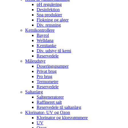
pH regulering
Desinfektion
Spa produkter
Flokning og alger
Div. rensning
Kemikontrollere
Bayrol
Welldana
Kemitanke
Div. udstyr til kemi
Reservedele
Måleudstyr
Doseringspumper
Privat brug
Pro brug
Termometre
Reservedele
Saltanlæg
Saltgeneratorer
Raffineret salt
Reservedele til saltanlæg
Klorinator- UV og Ozon
Klorinator og klorsvømmere
UV
Ozon