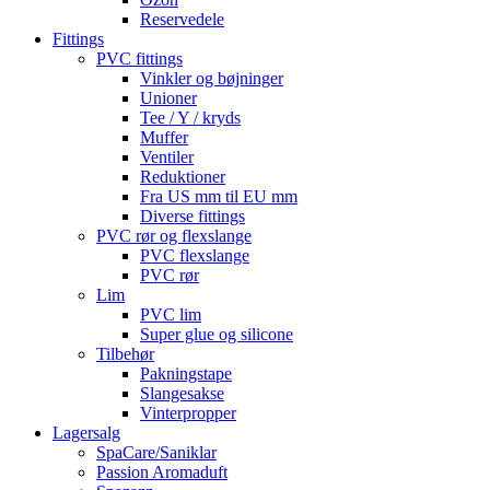
Reservedele
Fittings
PVC fittings
Vinkler og bøjninger
Unioner
Tee / Y / kryds
Muffer
Ventiler
Reduktioner
Fra US mm til EU mm
Diverse fittings
PVC rør og flexslange
PVC flexslange
PVC rør
Lim
PVC lim
Super glue og silicone
Tilbehør
Pakningstape
Slangesakse
Vinterpropper
Lagersalg
SpaCare/Saniklar
Passion Aromaduft