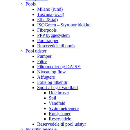
Pools
Milano (rund)
Toscana (oval)
Elba (8-tal)
ISOGreen – Styropor blokke
Fiberpools
PPP byggesystem
Pooltrapper
Reservedele til pools
Pool udstyr
Pumper
Filtre
Filtermedier og DAISY
Niveau og flow
Affugtere
Folie og tilbehør
Sport / Leg / Vandfald
Ude bruser
Spil
Vandfald
Svømmetrænere
Rutsjebaner
Reservedele
Reservedele til pool udstyr
Indstøbningsdele