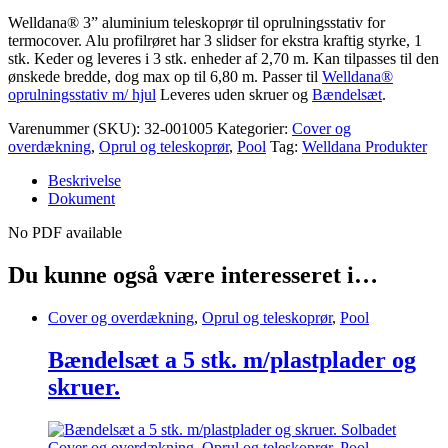
Hjul
Welldana® 3” aluminium teleskoprør til oprulningsstativ for
quantity
termocover. Alu profilrøret har 3 slidser for ekstra kraftig styrke, 1
stk. Keder og leveres i 3 stk. enheder af 2,70 m. Kan tilpasses til den
ønskede bredde, dog max op til 6,80 m. Passer til
Welldana®
oprulningsstativ m/ hjul
Leveres uden skruer og
Bændelsæt
.
Varenummer (SKU):
32-001005
Kategorier:
Cover og
overdækning
,
Oprul og teleskoprør
,
Pool
Tag:
Welldana Produkter
Beskrivelse
Dokument
No PDF available
Du kunne også være interesseret i…
Cover og overdækning
,
Oprul og teleskoprør
,
Pool
Bændelsæt a 5 stk. m/plastplader og
skruer.
Cover og overdækning
,
Oprul og teleskoprør
,
Pool