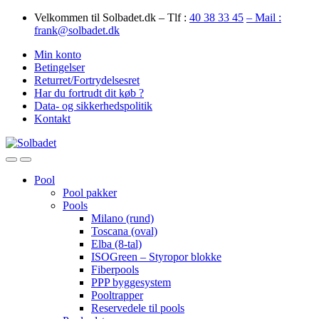
Skip
Skip
Velkommen til Solbadet.dk – Tlf :
40 38 33 45
– Mail :
to
to
frank@solbadet.dk
navigation
content
Min konto
Betingelser
Returret/Fortrydelsesret
Har du fortrudt dit køb ?
Data- og sikkerhedspolitik
Kontakt
Open
Close
Pool
Pool pakker
Pools
Milano (rund)
Toscana (oval)
Elba (8-tal)
ISOGreen – Styropor blokke
Fiberpools
PPP byggesystem
Pooltrapper
Reservedele til pools