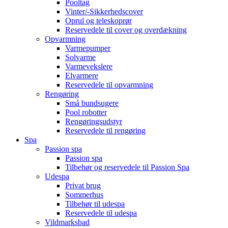
Pooltag
Vinter/-Sikkerhedscover
Oprul og teleskoprør
Reservedele til cover og overdækning
Opvarmning
Varmepumper
Solvarme
Varmevekslere
Elvarmere
Reservedele til opvarmning
Rengøring
Små bundsugere
Pool robotter
Rengøringsudstyr
Reservedele til rengøring
Spa
Passion spa
Passion spa
Tilbehør og reservedele til Passion Spa
Udespa
Privat brug
Sommerhus
Tilbehør til udespa
Reservedele til udespa
Vildmarksbad