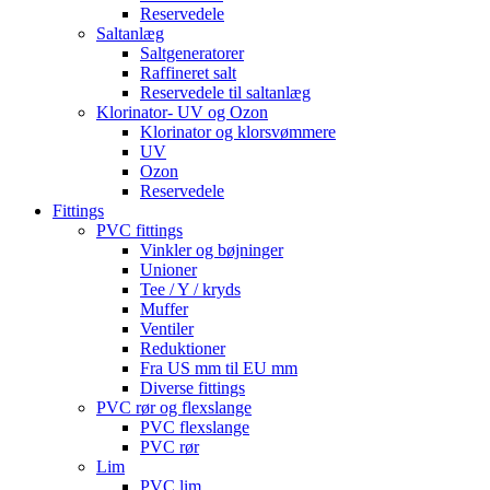
Reservedele
Saltanlæg
Saltgeneratorer
Raffineret salt
Reservedele til saltanlæg
Klorinator- UV og Ozon
Klorinator og klorsvømmere
UV
Ozon
Reservedele
Fittings
PVC fittings
Vinkler og bøjninger
Unioner
Tee / Y / kryds
Muffer
Ventiler
Reduktioner
Fra US mm til EU mm
Diverse fittings
PVC rør og flexslange
PVC flexslange
PVC rør
Lim
PVC lim