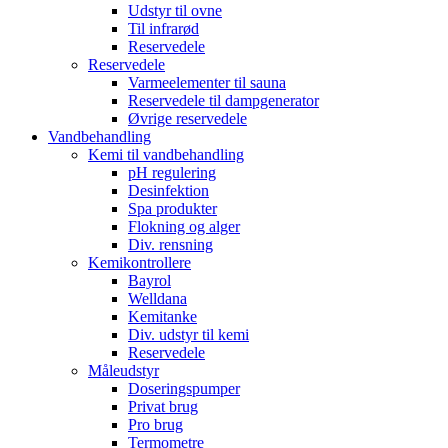
Udstyr til ovne
Til infrarød
Reservedele
Reservedele
Varmeelementer til sauna
Reservedele til dampgenerator
Øvrige reservedele
Vandbehandling
Kemi til vandbehandling
pH regulering
Desinfektion
Spa produkter
Flokning og alger
Div. rensning
Kemikontrollere
Bayrol
Welldana
Kemitanke
Div. udstyr til kemi
Reservedele
Måleudstyr
Doseringspumper
Privat brug
Pro brug
Termometre