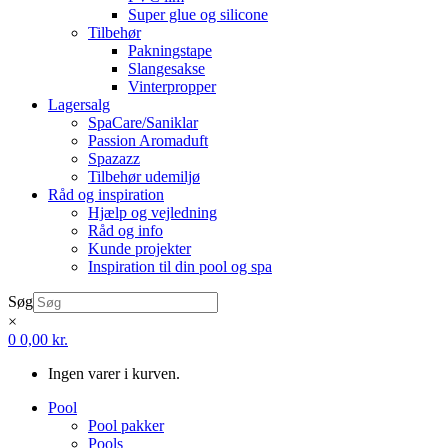
Super glue og silicone
Tilbehør
Pakningstape
Slangesakse
Vinterpropper
Lagersalg
SpaCare/Saniklar
Passion Aromaduft
Spazazz
Tilbehør udemiljø
Råd og inspiration
Hjælp og vejledning
Råd og info
Kunde projekter
Inspiration til din pool og spa
Søg
×
0
0,00
kr.
Ingen varer i kurven.
Pool
Pool pakker
Pools