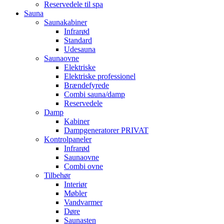
Reservedele til spa
Sauna
Saunakabiner
Infrarød
Standard
Udesauna
Saunaovne
Elektriske
Elektriske professionel
Brændefyrede
Combi sauna/damp
Reservedele
Damp
Kabiner
Dampgeneratorer PRIVAT
Kontrolpaneler
Infrarød
Saunaovne
Combi ovne
Tilbehør
Interiør
Møbler
Vandvarmer
Døre
Saunasten