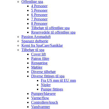
Offentlige spa
4 Personer
5 Personer
6 Personer
7 Personer
8 Personer
Tilbehør til offentlige spa
Reservedele til offentlige spa
Passion Aromaduft
Spazazz duftserie
Kemi fra SpaCare/Saniklar
Tilbehør til spa
Cover lift
Patron filtre
Rengøring
Møbler
Diverse tilbehør
Diverse fittings til spa
Fra US mm til EU mm
Nipler
Pumpe fittings
Pumper/blæsere
Varme/flow
Controllere/touch
Vandvarmer