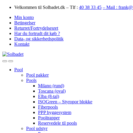
Skip
Skip
Velkommen til Solbadet.dk – Tlf :
40 38 33 45
– Mail : frank@
to
to
Min konto
navigation
content
Betingelser
Returret/Fortrydelsesret
Har du fortrudt dit køb ?
Data- og sikkerhedspolitik
Kontakt
Open
Close
Pool
Pool pakker
Pools
Milano (rund)
Toscana (oval)
Elba (8-tal)
ISOGreen – Styropor blokke
Fiberpools
PPP byggesystem
Pooltrapper
Reservedele til pools
Pool udstyr