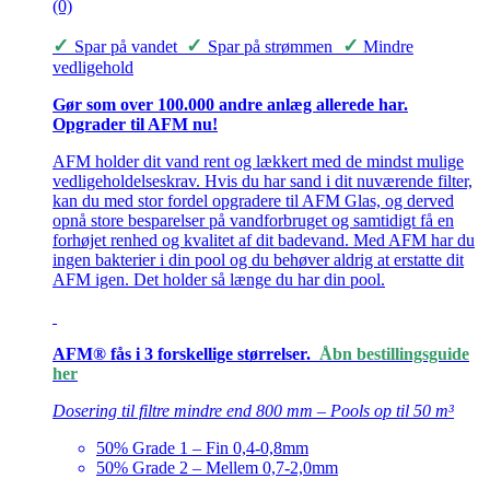
(0)
✓
✓
✓
Spar på vandet
Spar på strømmen
Mindre
vedligehold
Gør som over 100.000 andre anlæg allerede har.
Opgrader til AFM nu!
AFM holder dit vand rent og lækkert med de mindst mulige
vedligeholdelseskrav. Hvis du har sand i dit nuværende filter,
kan du med stor fordel opgradere til AFM Glas, og derved
opnå store besparelser på vandforbruget og samtidigt få en
forhøjet renhed og kvalitet af dit badevand. Med AFM har du
ingen bakterier i din pool og du behøver aldrig at erstatte dit
AFM igen. Det holder så længe du har din pool.
AFM® fås i 3 forskellige størrelser.
Åbn bestillingsguide
her
Dosering til filtre mindre end 800 mm – Pools op til 50 m³
50% Grade 1 – Fin 0,4-0,8mm
50% Grade 2 – Mellem 0,7-2,0mm