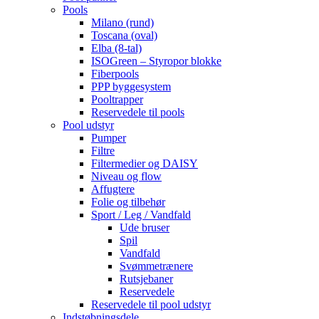
Pools
Milano (rund)
Toscana (oval)
Elba (8-tal)
ISOGreen – Styropor blokke
Fiberpools
PPP byggesystem
Pooltrapper
Reservedele til pools
Pool udstyr
Pumper
Filtre
Filtermedier og DAISY
Niveau og flow
Affugtere
Folie og tilbehør
Sport / Leg / Vandfald
Ude bruser
Spil
Vandfald
Svømmetrænere
Rutsjebaner
Reservedele
Reservedele til pool udstyr
Indstøbningsdele