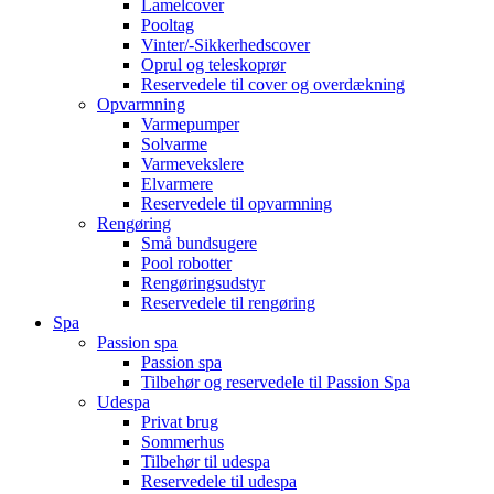
Lamelcover
Pooltag
Vinter/-Sikkerhedscover
Oprul og teleskoprør
Reservedele til cover og overdækning
Opvarmning
Varmepumper
Solvarme
Varmevekslere
Elvarmere
Reservedele til opvarmning
Rengøring
Små bundsugere
Pool robotter
Rengøringsudstyr
Reservedele til rengøring
Spa
Passion spa
Passion spa
Tilbehør og reservedele til Passion Spa
Udespa
Privat brug
Sommerhus
Tilbehør til udespa
Reservedele til udespa