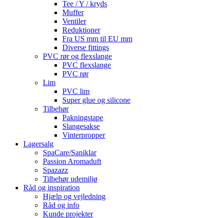
Tee / Y / kryds
Muffer
Ventiler
Reduktioner
Fra US mm til EU mm
Diverse fittings
PVC rør og flexslange
PVC flexslange
PVC rør
Lim
PVC lim
Super glue og silicone
Tilbehør
Pakningstape
Slangesakse
Vinterpropper
Lagersalg
SpaCare/Saniklar
Passion Aromaduft
Spazazz
Tilbehør udemiljø
Råd og inspiration
Hjælp og vejledning
Råd og info
Kunde projekter