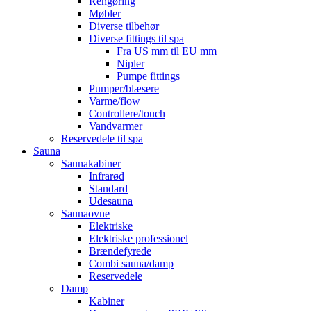
Rengøring
Møbler
Diverse tilbehør
Diverse fittings til spa
Fra US mm til EU mm
Nipler
Pumpe fittings
Pumper/blæsere
Varme/flow
Controllere/touch
Vandvarmer
Reservedele til spa
Sauna
Saunakabiner
Infrarød
Standard
Udesauna
Saunaovne
Elektriske
Elektriske professionel
Brændefyrede
Combi sauna/damp
Reservedele
Damp
Kabiner