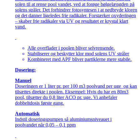
solen til at rense pool vandet, ved at forøge bølgelængden på
solens stråler. Det forhindrer fotosyntesen i at nedbryde kloren
og det danner ligeledes frie radikaler. Forstærker oxyderingen
– skaber frie radikaler via UV og resultatet er krystal klart
vand.
Alle overflader i poolen bliver selvrensende.
Stabiliserer og beskytter klor mod solens UV stråler
Kombineret med APF bliver partiklerne mere stabile.
Dosering:
Manuel
Doseringen er 1 liter pr. per 100 m3 poolvand per uge og kan
tilsættes direkte i poolen. Eksempel: Hvis du har en 80m3
pool, tilsætter du 0,8 liter ACO pr. uge. Vi anbefaler
dobbeltdosis første gang.
Automatisk
Indstil doseringspumpen så aluminiumsniveauet i
poolvandet når 0,05 – 0,1 ppm