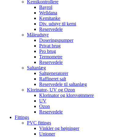
Kemikontrollere
Bayrol
Welldana
Kemitanke
Div. udstyr til kemi
Reservedele
Måleudstyr
Doseringspumper
Privat brug
Pro brug
Termometre
Reservedele
Saltanlæg
Saltgeneratorer
Raffineret salt
Reservedele til saltanlæg
Klorinator- UV og Ozon
Klorinator og klorsvømmere
UV
Ozon
Reservedele
Fittings
PVC fittings
Vinkler og bøjninger
Unioner