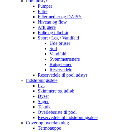
Pool udstyr
Pumper
Filtre
Filtermedier og DAISY
Niveau og flow
Affugtere
Folie og tilbehør
Sport / Leg / Vandfald
Ude bruser
Spil
Vandfald
Svømmetrænere
Rutsjebaner
Reservedele
Reservedele til pool udstyr
Indstøbningsdele
Lys
Skimmere og udløb
Dyser
Stiger
Teknik
Overløbsriste til pool
Reservedele til indstøbningsdele
Cover og overdækning
Termotæppe