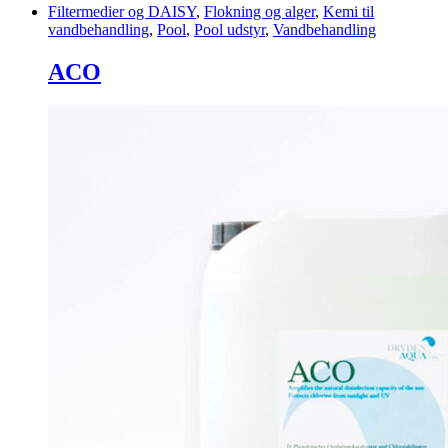
Filtermedier og DAISY
,
Flokning og alger
,
Kemi til
vandbehandling
,
Pool
,
Pool udstyr
,
Vandbehandling
ACO