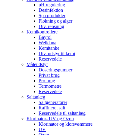
pH regulering
Desinfektion
Spa produkter
Flokning og alger
Div. rensning
Kemikontrollere
Bayrol
Welldana
Kemitanke
Div. udstyr til kemi
Reservedele
Måleudstyr
Doseringspumper
Privat brug
Pro brug
Termometre
Reservedele
Saltanlæg
Saltgeneratorer
Raffineret salt
Reservedele til saltanlæg
Klorinator- UV og Ozon
Klorinator og klorsvømmere
UV
Ozon