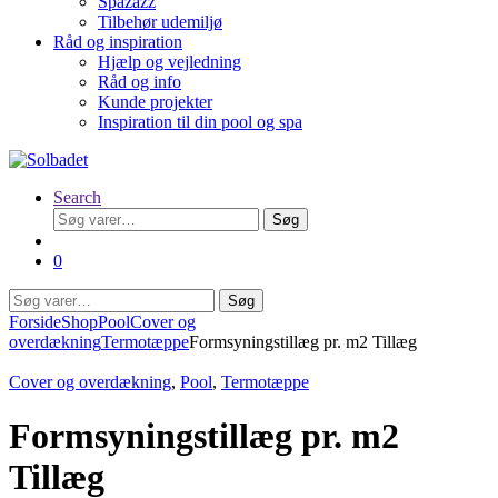
Spazazz
Tilbehør udemiljø
Råd og inspiration
Hjælp og vejledning
Råd og info
Kunde projekter
Inspiration til din pool og spa
Search
Søg
Søg
efter:
0
Søg
Søg
efter:
Forside
Shop
Pool
Cover og
overdækning
Termotæppe
Formsyningstillæg pr. m2 Tillæg
Cover og overdækning
,
Pool
,
Termotæppe
Formsyningstillæg pr. m2
Tillæg