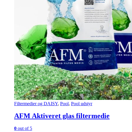
Filtermedier og DAISY
,
Pool
,
Pool udstyr
AFM Aktiveret glas filtermedie
0
out of 5