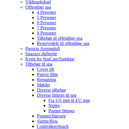
Vildmarksbad
Offentlige spa
4 Personer
5 Personer
6 Personer
7 Personer
8 Personer
Tilbehør til offentlige spa
Reservedele til offentlige spa
Passion Aromaduft
Spazazz duftserie
Kemi fra SpaCare/Saniklar
Tilbehør til spa
Cover lift
Patron filtre
Rengøring
Møbler
Diverse tilbehør
Diverse fittings til spa
Fra US mm til EU mm
Nipler
Pumpe fittings
Pumper/blæsere
Varme/flow
Controllere/touch