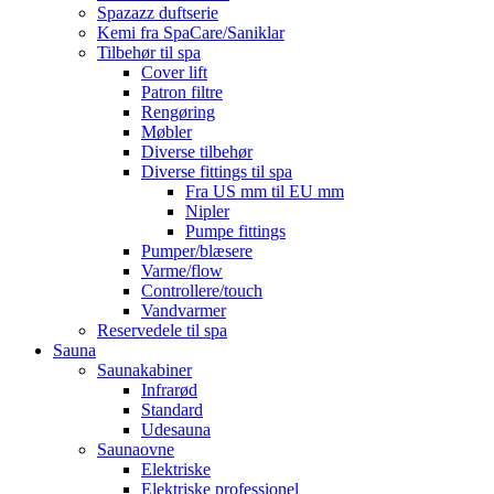
Spazazz duftserie
Kemi fra SpaCare/Saniklar
Tilbehør til spa
Cover lift
Patron filtre
Rengøring
Møbler
Diverse tilbehør
Diverse fittings til spa
Fra US mm til EU mm
Nipler
Pumpe fittings
Pumper/blæsere
Varme/flow
Controllere/touch
Vandvarmer
Reservedele til spa
Sauna
Saunakabiner
Infrarød
Standard
Udesauna
Saunaovne
Elektriske
Elektriske professionel