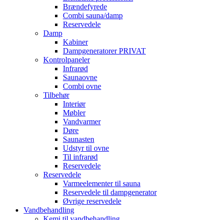
Brændefyrede
Combi sauna/damp
Reservedele
Damp
Kabiner
Dampgeneratorer PRIVAT
Kontrolpaneler
Infrarød
Saunaovne
Combi ovne
Tilbehør
Interiør
Møbler
Vandvarmer
Døre
Saunasten
Udstyr til ovne
Til infrarød
Reservedele
Reservedele
Varmeelementer til sauna
Reservedele til dampgenerator
Øvrige reservedele
Vandbehandling
Kemi til vandbehandling