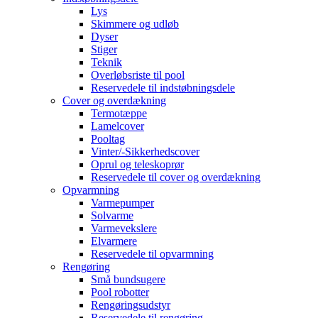
Lys
Skimmere og udløb
Dyser
Stiger
Teknik
Overløbsriste til pool
Reservedele til indstøbningsdele
Cover og overdækning
Termotæppe
Lamelcover
Pooltag
Vinter/-Sikkerhedscover
Oprul og teleskoprør
Reservedele til cover og overdækning
Opvarmning
Varmepumper
Solvarme
Varmevekslere
Elvarmere
Reservedele til opvarmning
Rengøring
Små bundsugere
Pool robotter
Rengøringsudstyr
Reservedele til rengøring