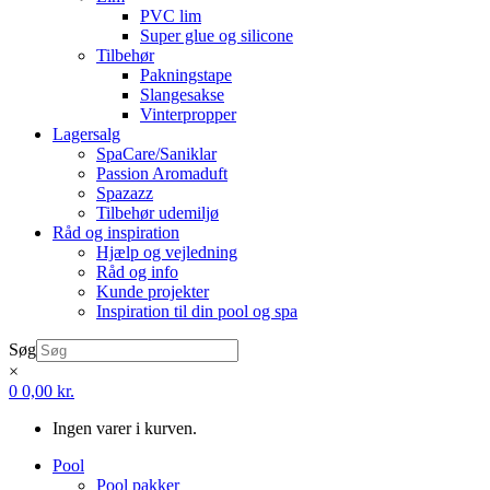
PVC lim
Super glue og silicone
Tilbehør
Pakningstape
Slangesakse
Vinterpropper
Lagersalg
SpaCare/Saniklar
Passion Aromaduft
Spazazz
Tilbehør udemiljø
Råd og inspiration
Hjælp og vejledning
Råd og info
Kunde projekter
Inspiration til din pool og spa
Søg
×
0
0,00
kr.
Ingen varer i kurven.
Pool
Pool pakker