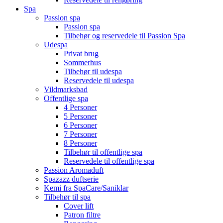
Spa
Passion spa
Passion spa
Tilbehør og reservedele til Passion Spa
Udespa
Privat brug
Sommerhus
Tilbehør til udespa
Reservedele til udespa
Vildmarksbad
Offentlige spa
4 Personer
5 Personer
6 Personer
7 Personer
8 Personer
Tilbehør til offentlige spa
Reservedele til offentlige spa
Passion Aromaduft
Spazazz duftserie
Kemi fra SpaCare/Saniklar
Tilbehør til spa
Cover lift
Patron filtre