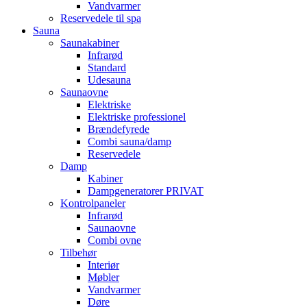
Vandvarmer
Reservedele til spa
Sauna
Saunakabiner
Infrarød
Standard
Udesauna
Saunaovne
Elektriske
Elektriske professionel
Brændefyrede
Combi sauna/damp
Reservedele
Damp
Kabiner
Dampgeneratorer PRIVAT
Kontrolpaneler
Infrarød
Saunaovne
Combi ovne
Tilbehør
Interiør
Møbler
Vandvarmer
Døre