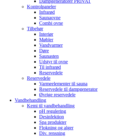
Dampgeneratorer PRIVAT
Kontrolpaneler
Infrarød
Saunaovne
Combi ovne
Tilbehør
Interiør
Møbler
Vandvarmer
Døre
Saunasten
Udstyr til ovne
Til infrarød
Reservedele
Reservedele
Varmeelementer til sauna
Reservedele til dampgenerator
Øvrige reservedele
Vandbehandling
Kemi til vandbehandling
pH regulering
Desinfektion
Spa produkter
Flokning og alger
Div. rensning