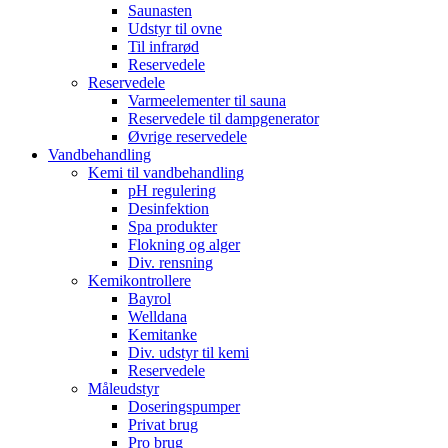
Saunasten
Udstyr til ovne
Til infrarød
Reservedele
Reservedele
Varmeelementer til sauna
Reservedele til dampgenerator
Øvrige reservedele
Vandbehandling
Kemi til vandbehandling
pH regulering
Desinfektion
Spa produkter
Flokning og alger
Div. rensning
Kemikontrollere
Bayrol
Welldana
Kemitanke
Div. udstyr til kemi
Reservedele
Måleudstyr
Doseringspumper
Privat brug
Pro brug