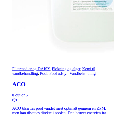
Filtermedier og DAISY
,
Flokning og alger
,
Kemi til
vandbehandling
,
Pool
,
Pool udstyr
,
Vandbehandling
ACO
0
out of 5
(0)
ACO tilsættes pool vandet mest optimalt gennem en ZPM,
men kan tilsættes direkte i poolen. Den bruger energien fra