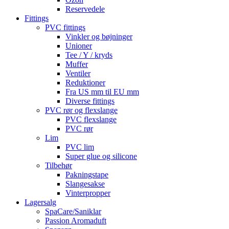
Reservedele
Fittings
PVC fittings
Vinkler og bøjninger
Unioner
Tee / Y / kryds
Muffer
Ventiler
Reduktioner
Fra US mm til EU mm
Diverse fittings
PVC rør og flexslange
PVC flexslange
PVC rør
Lim
PVC lim
Super glue og silicone
Tilbehør
Pakningstape
Slangesakse
Vinterpropper
Lagersalg
SpaCare/Saniklar
Passion Aromaduft