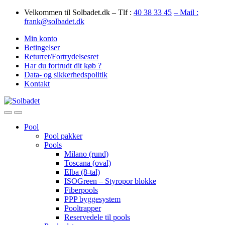
Skip
Skip
Velkommen til Solbadet.dk – Tlf :
40 38 33 45
– Mail :
to
to
frank@solbadet.dk
navigation
content
Min konto
Betingelser
Returret/Fortrydelsesret
Har du fortrudt dit køb ?
Data- og sikkerhedspolitik
Kontakt
Open
Close
Pool
Pool pakker
Pools
Milano (rund)
Toscana (oval)
Elba (8-tal)
ISOGreen – Styropor blokke
Fiberpools
PPP byggesystem
Pooltrapper
Reservedele til pools