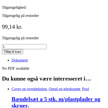
Tilgængelighed:
Tilgængelig på restordre
99,14
kr.
Tilgængelig på restordre
Formsyningstillæg
pr.
Tilføj til kurv
m2
Tillæg
Dokument
quantity
No PDF available
Du kunne også være interesseret i…
Cover og overdækning
,
Oprul og teleskoprør
,
Pool
Bændelsæt a 5 stk. m/plastplader og
skruer.