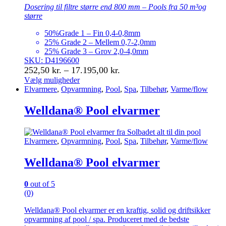
Dosering til filtre større end 800 mm – Pools fra 50 m³og
større
50%Grade 1 – Fin 0,4-0,8mm
25% Grade 2 – Mellem 0,7-2,0mm
25% Grade 3 – Grov 2,0-4,0mm
SKU: D4196600
Prisinterval:
252,50
kr.
–
17.195,00
kr.
252,50 kr.
Vælg muligheder
Dette
Elvarmere
,
Opvarmning
,
Pool
,
Spa
,
Tilbehør
,
Varme/flow
til
vare
17.195,00 kr.
har
Welldana® Pool elvarmer
flere
varianter.
Mulighederne
Elvarmere
,
Opvarmning
,
Pool
,
Spa
,
Tilbehør
,
Varme/flow
kan
vælges
Welldana® Pool elvarmer
på
varesiden
0
out of 5
(0)
Welldana® Pool elvarmer er en kraftig, solid og driftsikker
opvarmning af pool / spa. Produceret med de bedste