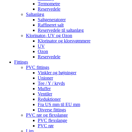
Termometre
Reservedele
Saltanlæg
Saltgeneratorer
Raffineret salt
Reservedele til saltanlæg
Klorinator- UV og Ozon
Klorinator og klorsvømmere
UV
Ozon
Reservedele
Fittings
PVC fittings
Vinkler og bøjninger
Unioner
Tee / Y / kryds
Muffer
Ventiler
Reduktioner
Fra US mm til EU mm
Diverse fittings
PVC rør og flexslange
PVC flexslange
PVC rør
Lim