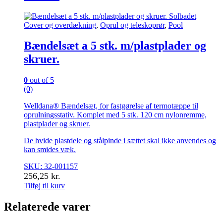
Cover og overdækning
,
Oprul og teleskoprør
,
Pool
Bændelsæt a 5 stk. m/plastplader og
skruer.
0
out of 5
(0)
Welldana® Bændelsæt, for fastgørelse af termotæppe til
oprulningsstativ. Komplet med 5 stk. 120 cm nylonremme,
plastplader og skruer.
De hvide plastdele og stålpinde i sættet skal ikke anvendes og
kan smides væk.
SKU: 32-001157
256,25
kr.
Tilføj til kurv
Relaterede varer