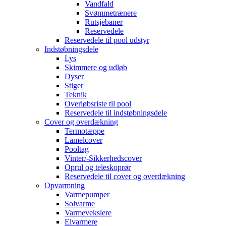
Vandfald
Svømmetrænere
Rutsjebaner
Reservedele
Reservedele til pool udstyr
Indstøbningsdele
Lys
Skimmere og udløb
Dyser
Stiger
Teknik
Overløbsriste til pool
Reservedele til indstøbningsdele
Cover og overdækning
Termotæppe
Lamelcover
Pooltag
Vinter/-Sikkerhedscover
Oprul og teleskoprør
Reservedele til cover og overdækning
Opvarmning
Varmepumper
Solvarme
Varmevekslere
Elvarmere