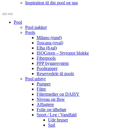
Inspiration til din pool og spa
Open
Close
Pool
Pool pakker
Pools
Milano (rund)
Toscana (oval)
Elba (8-tal)
ISOGreen – Styropor blokke
Fiberpools
PPP byggesystem
Pooltrapper
Reservedele til pools
Pool udstyr
Pumper
Filtre
Filtermedier og DAISY
Niveau og flow
Affugtere
Folie og tilbehør
Sport / Leg / Vandfald
Ude bruser
Spil