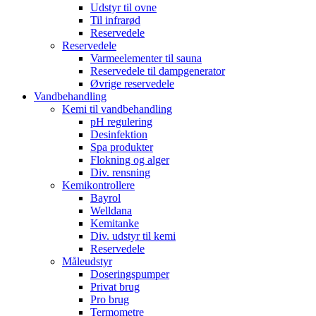
Udstyr til ovne
Til infrarød
Reservedele
Reservedele
Varmeelementer til sauna
Reservedele til dampgenerator
Øvrige reservedele
Vandbehandling
Kemi til vandbehandling
pH regulering
Desinfektion
Spa produkter
Flokning og alger
Div. rensning
Kemikontrollere
Bayrol
Welldana
Kemitanke
Div. udstyr til kemi
Reservedele
Måleudstyr
Doseringspumper
Privat brug
Pro brug
Termometre