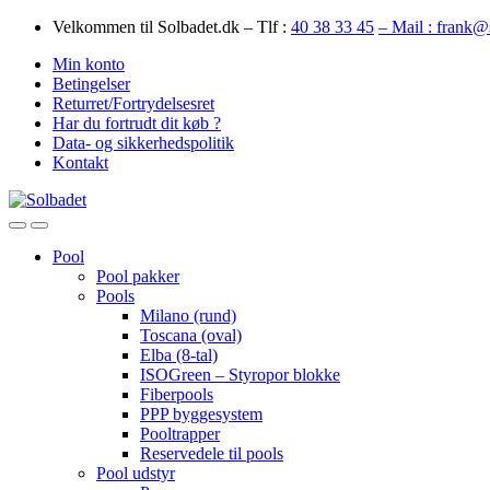
Skip
Skip
Velkommen til Solbadet.dk – Tlf :
40 38 33 45
– Mail : frank@
to
to
Min konto
navigation
content
Betingelser
Returret/Fortrydelsesret
Har du fortrudt dit køb ?
Data- og sikkerhedspolitik
Kontakt
Open
Close
Pool
Pool pakker
Pools
Milano (rund)
Toscana (oval)
Elba (8-tal)
ISOGreen – Styropor blokke
Fiberpools
PPP byggesystem
Pooltrapper
Reservedele til pools
Pool udstyr