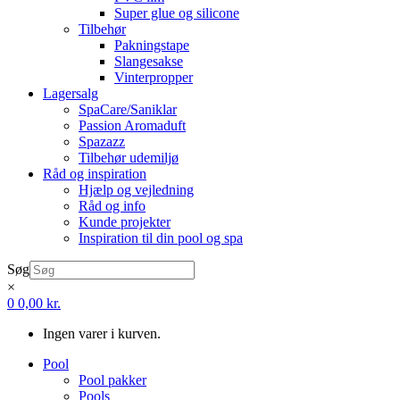
Super glue og silicone
Tilbehør
Pakningstape
Slangesakse
Vinterpropper
Lagersalg
SpaCare/Saniklar
Passion Aromaduft
Spazazz
Tilbehør udemiljø
Råd og inspiration
Hjælp og vejledning
Råd og info
Kunde projekter
Inspiration til din pool og spa
Søg
×
0
0,00
kr.
Ingen varer i kurven.
Pool
Pool pakker
Pools