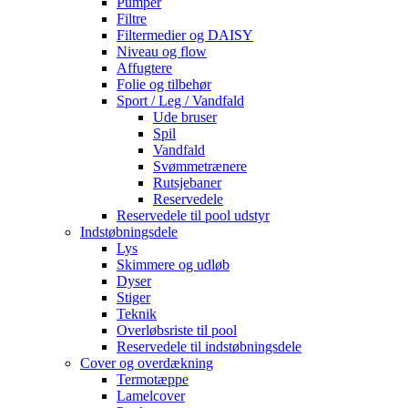
Pumper
Filtre
Filtermedier og DAISY
Niveau og flow
Affugtere
Folie og tilbehør
Sport / Leg / Vandfald
Ude bruser
Spil
Vandfald
Svømmetrænere
Rutsjebaner
Reservedele
Reservedele til pool udstyr
Indstøbningsdele
Lys
Skimmere og udløb
Dyser
Stiger
Teknik
Overløbsriste til pool
Reservedele til indstøbningsdele
Cover og overdækning
Termotæppe
Lamelcover