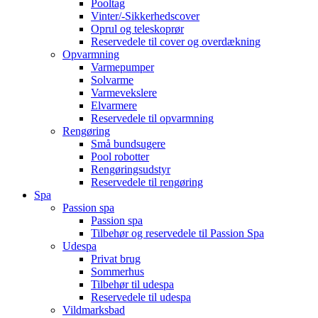
Pooltag
Vinter/-Sikkerhedscover
Oprul og teleskoprør
Reservedele til cover og overdækning
Opvarmning
Varmepumper
Solvarme
Varmevekslere
Elvarmere
Reservedele til opvarmning
Rengøring
Små bundsugere
Pool robotter
Rengøringsudstyr
Reservedele til rengøring
Spa
Passion spa
Passion spa
Tilbehør og reservedele til Passion Spa
Udespa
Privat brug
Sommerhus
Tilbehør til udespa
Reservedele til udespa
Vildmarksbad