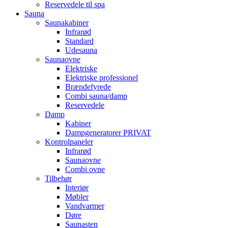
Reservedele til spa
Sauna
Saunakabiner
Infrarød
Standard
Udesauna
Saunaovne
Elektriske
Elektriske professionel
Brændefyrede
Combi sauna/damp
Reservedele
Damp
Kabiner
Dampgeneratorer PRIVAT
Kontrolpaneler
Infrarød
Saunaovne
Combi ovne
Tilbehør
Interiør
Møbler
Vandvarmer
Døre
Saunasten