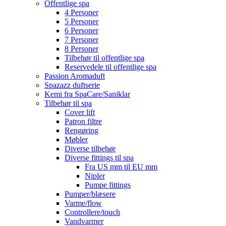
Offentlige spa
4 Personer
5 Personer
6 Personer
7 Personer
8 Personer
Tilbehør til offentlige spa
Reservedele til offentlige spa
Passion Aromaduft
Spazazz duftserie
Kemi fra SpaCare/Saniklar
Tilbehør til spa
Cover lift
Patron filtre
Rengøring
Møbler
Diverse tilbehør
Diverse fittings til spa
Fra US mm til EU mm
Nipler
Pumpe fittings
Pumper/blæsere
Varme/flow
Controllere/touch
Vandvarmer