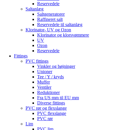
Reservedele
Saltanlæg
Saltgeneratorer
Raffineret salt
Reservedele til saltanlæg
Klorinator- UV og Ozon
Klorinator og klorsvømmere
UV
Ozon
Reservedele
Fittings
PVC fittings
Vinkler og bøjninger
Unioner
Tee / Y / kryds
Muffer
Ventiler
Reduktioner
Fra US mm til EU mm
Diverse fittings
PVC rør og flexslange
PVC flexslange
PVC rør
Lim
PVC lim