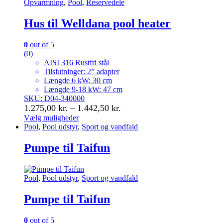
Opvarmning
,
Pool
,
Reservedele
Hus til Welldana pool heater
0
out of 5
(0)
AISI 316 Rustfri stål
Tilslutninger: 2” adapter
Længde 6 kW: 30 cm
Længde 9-18 kW: 47 cm
SKU: D04-340000
Prisinterval:
1.275,00
kr.
–
1.442,50
kr.
1.275,00 kr.
Vælg muligheder
Dette
Pool
,
Pool udstyr
,
Sport og vandfald
til
vare
1.442,50 kr.
har
Pumpe til Taifun
flere
varianter.
Mulighederne
Pool
,
Pool udstyr
,
Sport og vandfald
kan
vælges
Pumpe til Taifun
på
varesiden
0
out of 5