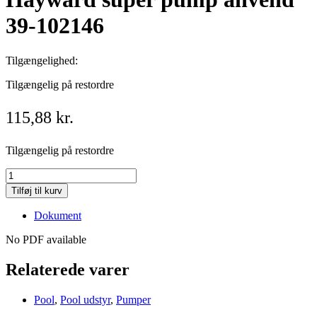
39-102146
Tilgængelighed:
Tilgængelig på restordre
115,88
kr.
Tilgængelig på restordre
Pakning
til
Tilføj til kurv
Diffusor
f.
Dokument
Hayward
super
No PDF available
pump
anvend
Relaterede varer
39-
102146
Pool
,
Pool udstyr
,
Pumper
quantity