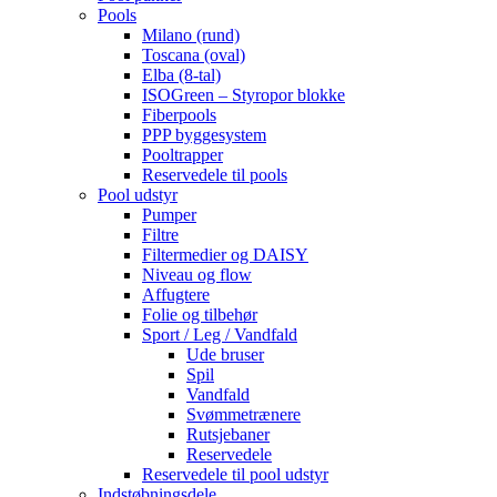
Pools
Milano (rund)
Toscana (oval)
Elba (8-tal)
ISOGreen – Styropor blokke
Fiberpools
PPP byggesystem
Pooltrapper
Reservedele til pools
Pool udstyr
Pumper
Filtre
Filtermedier og DAISY
Niveau og flow
Affugtere
Folie og tilbehør
Sport / Leg / Vandfald
Ude bruser
Spil
Vandfald
Svømmetrænere
Rutsjebaner
Reservedele
Reservedele til pool udstyr
Indstøbningsdele