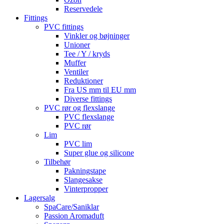
Reservedele
Fittings
PVC fittings
Vinkler og bøjninger
Unioner
Tee / Y / kryds
Muffer
Ventiler
Reduktioner
Fra US mm til EU mm
Diverse fittings
PVC rør og flexslange
PVC flexslange
PVC rør
Lim
PVC lim
Super glue og silicone
Tilbehør
Pakningstape
Slangesakse
Vinterpropper
Lagersalg
SpaCare/Saniklar
Passion Aromaduft