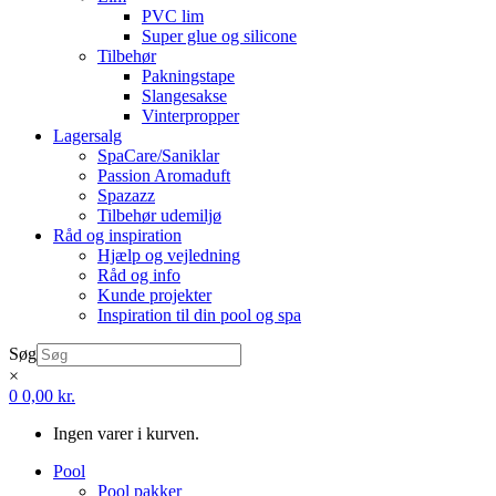
PVC lim
Super glue og silicone
Tilbehør
Pakningstape
Slangesakse
Vinterpropper
Lagersalg
SpaCare/Saniklar
Passion Aromaduft
Spazazz
Tilbehør udemiljø
Råd og inspiration
Hjælp og vejledning
Råd og info
Kunde projekter
Inspiration til din pool og spa
Søg
×
0
0,00
kr.
Ingen varer i kurven.
Pool
Pool pakker