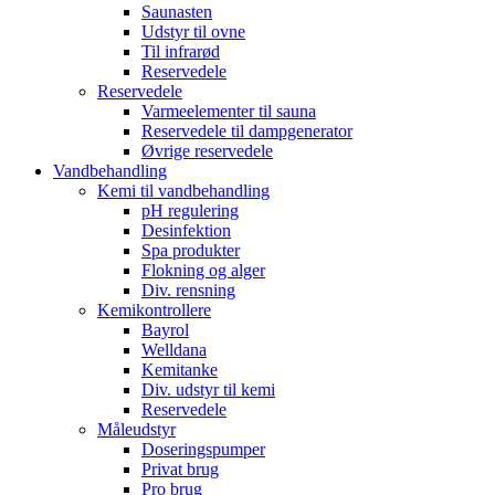
Saunasten
Udstyr til ovne
Til infrarød
Reservedele
Reservedele
Varmeelementer til sauna
Reservedele til dampgenerator
Øvrige reservedele
Vandbehandling
Kemi til vandbehandling
pH regulering
Desinfektion
Spa produkter
Flokning og alger
Div. rensning
Kemikontrollere
Bayrol
Welldana
Kemitanke
Div. udstyr til kemi
Reservedele
Måleudstyr
Doseringspumper
Privat brug
Pro brug