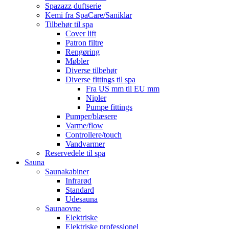
Spazazz duftserie
Kemi fra SpaCare/Saniklar
Tilbehør til spa
Cover lift
Patron filtre
Rengøring
Møbler
Diverse tilbehør
Diverse fittings til spa
Fra US mm til EU mm
Nipler
Pumpe fittings
Pumper/blæsere
Varme/flow
Controllere/touch
Vandvarmer
Reservedele til spa
Sauna
Saunakabiner
Infrarød
Standard
Udesauna
Saunaovne
Elektriske
Elektriske professionel