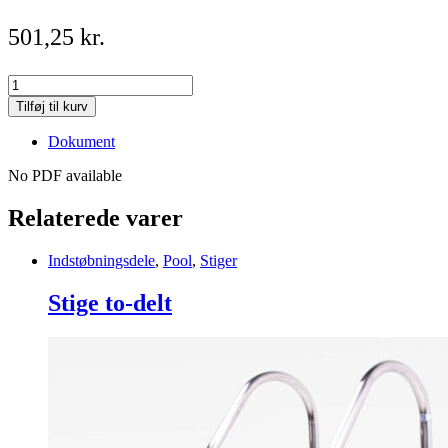
501,25
kr.
Skimmerlåg
til
Tilføj til kurv
X-
PRO
Dokument
Skimmer
Mørk
No PDF available
grå
-
Relaterede varer
Hayward
quantity
Indstøbningsdele
,
Pool
,
Stiger
Stige to-delt