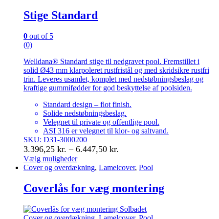
Stige Standard
0
out of 5
(0)
Welldana® Standard stige til nedgravet pool. Fremstillet i
solid Ø43 mm klarpoleret rustfristål og med skridsikre rustfri
trin. Leveres usamlet, komplet med nedstøbningsbeslag og
kraftige gummifødder for god beskyttelse af poolsiden.
Standard design – flot finish.
Solide nedstøbningsbeslag.
Velegnet til private og offentlige pool.
ASI 316 er velegnet til klor- og saltvand.
SKU: D31-3000200
Prisinterval:
3.396,25
kr.
–
6.447,50
kr.
3.396,25 kr.
Vælg muligheder
Dette
Cover og overdækning
,
Lamelcover
,
Pool
til
vare
6.447,50 kr.
har
Coverlås for væg montering
flere
varianter.
Mulighederne
Cover og overdækning
,
Lamelcover
,
Pool