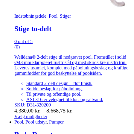
Indstøbningsdele
,
Pool
,
Stiger
Stige to-delt
0
out of 5
(0)
Welldana® 2-delt stige til nedgravet pool. Fremstillet i solid
Ø43 mm klarpoleret rustfristål og med skridsikre rustfri trin.
Leveres usamlet, komplet med påboltningsbeslag og kraftige
gummifødder for god beskyttelse af poolsiden.
Standard 2-delt design – flot finish.
Solide beslag for påboltninng.
Til private og offentlige pool.
ASI 316 er velegnet til klor- og saltvand.
SKU: D31-320200
Prisinterval:
4.380,00
kr.
–
8.668,75
kr.
4.380,00 kr.
Vælg muligheder
Dette
Pool
,
Pool udstyr
,
Pumper
til
vare
8.668,75 kr.
har