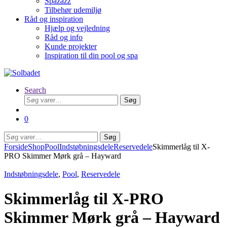
Spazazz
Tilbehør udemiljø
Råd og inspiration
Hjælp og vejledning
Råd og info
Kunde projekter
Inspiration til din pool og spa
Search
Søg
Søg
efter:
0
Søg
Søg
efter:
Forside
Shop
Pool
Indstøbningsdele
Reservedele
Skimmerlåg til X-
PRO Skimmer Mørk grå – Hayward
Indstøbningsdele
,
Pool
,
Reservedele
Skimmerlåg til X-PRO
Skimmer Mørk grå – Hayward