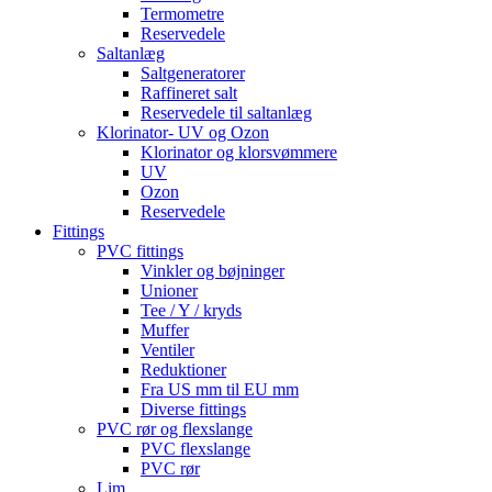
Termometre
Reservedele
Saltanlæg
Saltgeneratorer
Raffineret salt
Reservedele til saltanlæg
Klorinator- UV og Ozon
Klorinator og klorsvømmere
UV
Ozon
Reservedele
Fittings
PVC fittings
Vinkler og bøjninger
Unioner
Tee / Y / kryds
Muffer
Ventiler
Reduktioner
Fra US mm til EU mm
Diverse fittings
PVC rør og flexslange
PVC flexslange
PVC rør
Lim