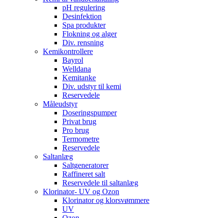
pH regulering
Desinfektion
Spa produkter
Flokning og alger
Div. rensning
Kemikontrollere
Bayrol
Welldana
Kemitanke
Div. udstyr til kemi
Reservedele
Måleudstyr
Doseringspumper
Privat brug
Pro brug
Termometre
Reservedele
Saltanlæg
Saltgeneratorer
Raffineret salt
Reservedele til saltanlæg
Klorinator- UV og Ozon
Klorinator og klorsvømmere
UV
Ozon