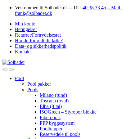
Skip
Skip
Velkommen til Solbadet.dk – Tlf :
40 38 33 45
– Mail :
to
to
frank@solbadet.dk
navigation
content
Min konto
Betingelser
Returret/Fortrydelsesret
Har du fortrudt dit køb ?
Data- og sikkerhedspolitik
Kontakt
Open
Close
Pool
Pool pakker
Pools
Milano (rund)
Toscana (oval)
Elba (8-tal)
ISOGreen – Styropor blokke
Fiberpools
PPP byggesystem
Pooltrapper
Reservedele til pools