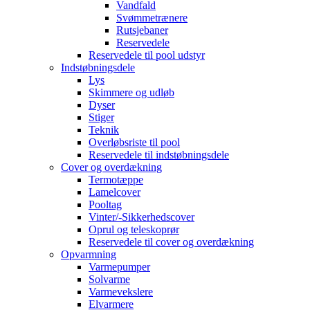
Vandfald
Svømmetrænere
Rutsjebaner
Reservedele
Reservedele til pool udstyr
Indstøbningsdele
Lys
Skimmere og udløb
Dyser
Stiger
Teknik
Overløbsriste til pool
Reservedele til indstøbningsdele
Cover og overdækning
Termotæppe
Lamelcover
Pooltag
Vinter/-Sikkerhedscover
Oprul og teleskoprør
Reservedele til cover og overdækning
Opvarmning
Varmepumper
Solvarme
Varmevekslere
Elvarmere