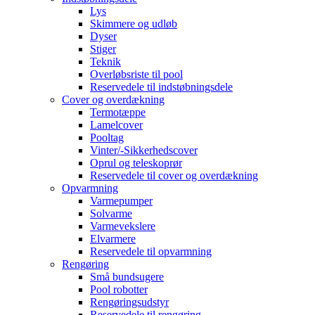
Lys
Skimmere og udløb
Dyser
Stiger
Teknik
Overløbsriste til pool
Reservedele til indstøbningsdele
Cover og overdækning
Termotæppe
Lamelcover
Pooltag
Vinter/-Sikkerhedscover
Oprul og teleskoprør
Reservedele til cover og overdækning
Opvarmning
Varmepumper
Solvarme
Varmevekslere
Elvarmere
Reservedele til opvarmning
Rengøring
Små bundsugere
Pool robotter
Rengøringsudstyr
Reservedele til rengøring