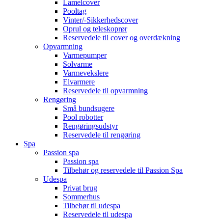
Lamelcover
Pooltag
Vinter/-Sikkerhedscover
Oprul og teleskoprør
Reservedele til cover og overdækning
Opvarmning
Varmepumper
Solvarme
Varmevekslere
Elvarmere
Reservedele til opvarmning
Rengøring
Små bundsugere
Pool robotter
Rengøringsudstyr
Reservedele til rengøring
Spa
Passion spa
Passion spa
Tilbehør og reservedele til Passion Spa
Udespa
Privat brug
Sommerhus
Tilbehør til udespa
Reservedele til udespa