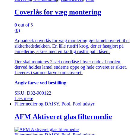
kan
vælges
Coverlås for væg montering
på
varesiden
0
out of 5
(0)
Aquadeck coverlås for væg montering gør lamelcoveret til et
sikkerhedsdækken. En lille rustfri krog, der er fastgjort på
lamellerne, sikres med en kraftig rustfri pal i låsen.
Der skal monteres 2 sæt coverlåse i hver ende af poolen,
derved holdes lamel enderne oppe og hele coveret er sikret.
Leveres i samme farve som coveret.
Angiv farve ved bestilling
SKU: D32-900122
Læs mere
Filtermedier og DAISY
,
Pool
,
Pool udstyr
AFM Aktiveret glas filtermedie
Filtermedier og DAISY
,
Pool
,
Pool udstyr