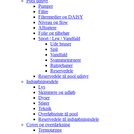
Pool udstyr
Pumper
Filtre
Filtermedier og DAISY
Niveau og flow
Affugtere
Folie og tilbehør
Sport / Leg / Vandfald
Ude bruser
Spil
Vandfald
Svømmetrænere
Rutsjebaner
Reservedele
Reservedele til pool udstyr
Indstøbningsdele
Lys
Skimmere og udløb
Dyser
Stiger
Teknik
Overløbsriste til pool
Reservedele til indstøbningsdele
Cover og overdækning
Termotæppe