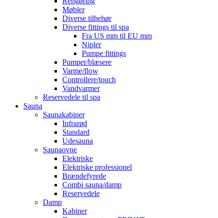
Rengøring
Møbler
Diverse tilbehør
Diverse fittings til spa
Fra US mm til EU mm
Nipler
Pumpe fittings
Pumper/blæsere
Varme/flow
Controllere/touch
Vandvarmer
Reservedele til spa
Sauna
Saunakabiner
Infrarød
Standard
Udesauna
Saunaovne
Elektriske
Elektriske professionel
Brændefyrede
Combi sauna/damp
Reservedele
Damp
Kabiner