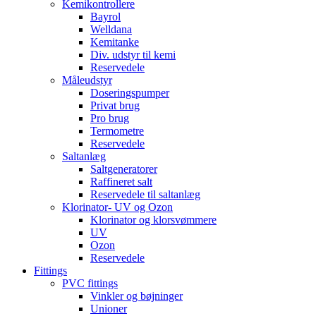
Kemikontrollere
Bayrol
Welldana
Kemitanke
Div. udstyr til kemi
Reservedele
Måleudstyr
Doseringspumper
Privat brug
Pro brug
Termometre
Reservedele
Saltanlæg
Saltgeneratorer
Raffineret salt
Reservedele til saltanlæg
Klorinator- UV og Ozon
Klorinator og klorsvømmere
UV
Ozon
Reservedele
Fittings
PVC fittings
Vinkler og bøjninger
Unioner