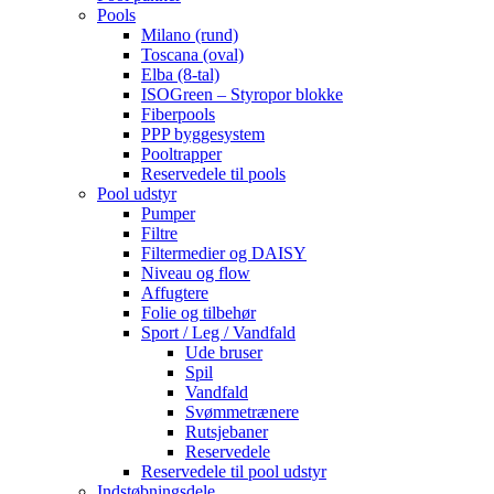
Pools
Milano (rund)
Toscana (oval)
Elba (8-tal)
ISOGreen – Styropor blokke
Fiberpools
PPP byggesystem
Pooltrapper
Reservedele til pools
Pool udstyr
Pumper
Filtre
Filtermedier og DAISY
Niveau og flow
Affugtere
Folie og tilbehør
Sport / Leg / Vandfald
Ude bruser
Spil
Vandfald
Svømmetrænere
Rutsjebaner
Reservedele
Reservedele til pool udstyr
Indstøbningsdele