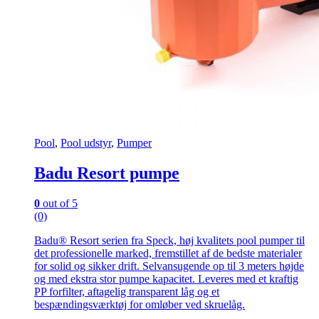
Pool
,
Pool udstyr
,
Pumper
Badu Resort pumpe
0
out of 5
(0)
Badu® Resort serien fra Speck, høj kvalitets pool pumper til
det professionelle marked, fremstillet af de bedste materialer
for solid og sikker drift. Selvansugende op til 3 meters højde
og med ekstra stor pumpe kapacitet. Leveres med et kraftig
PP forfilter, aftagelig transparent låg og et
bespændingsværktøj for omløber ved skruelåg.