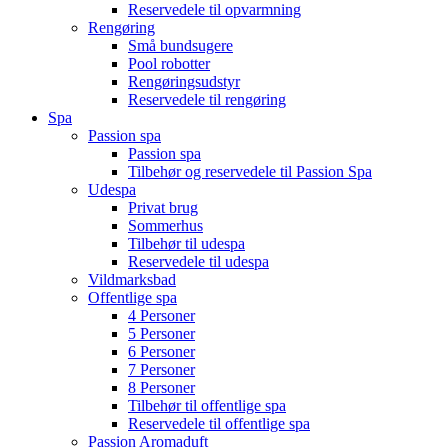
Reservedele til opvarmning
Rengøring
Små bundsugere
Pool robotter
Rengøringsudstyr
Reservedele til rengøring
Spa
Passion spa
Passion spa
Tilbehør og reservedele til Passion Spa
Udespa
Privat brug
Sommerhus
Tilbehør til udespa
Reservedele til udespa
Vildmarksbad
Offentlige spa
4 Personer
5 Personer
6 Personer
7 Personer
8 Personer
Tilbehør til offentlige spa
Reservedele til offentlige spa
Passion Aromaduft