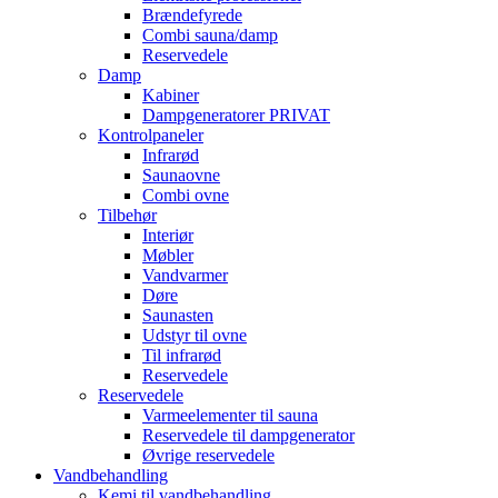
Brændefyrede
Combi sauna/damp
Reservedele
Damp
Kabiner
Dampgeneratorer PRIVAT
Kontrolpaneler
Infrarød
Saunaovne
Combi ovne
Tilbehør
Interiør
Møbler
Vandvarmer
Døre
Saunasten
Udstyr til ovne
Til infrarød
Reservedele
Reservedele
Varmeelementer til sauna
Reservedele til dampgenerator
Øvrige reservedele
Vandbehandling
Kemi til vandbehandling