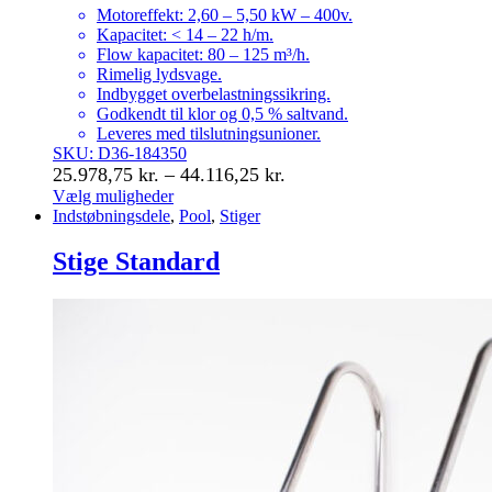
Motoreffekt: 2,60 – 5,50 kW – 400v.
Kapacitet: < 14 – 22 h/m.
Flow kapacitet: 80 – 125 m³/h.
Rimelig lydsvage.
Indbygget overbelastningssikring.
Godkendt til klor og 0,5 % saltvand.
Leveres med tilslutningsunioner.
SKU: D36-184350
Prisinterval:
25.978,75
kr.
–
44.116,25
kr.
25.978,75 kr.
Vælg muligheder
Dette
Indstøbningsdele
,
Pool
,
Stiger
til
vare
44.116,25 kr.
har
Stige Standard
flere
varianter.
Mulighederne
kan
vælges
på
varesiden