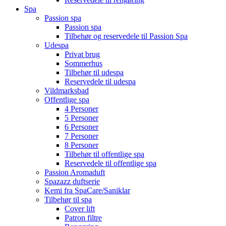
Spa
Passion spa
Passion spa
Tilbehør og reservedele til Passion Spa
Udespa
Privat brug
Sommerhus
Tilbehør til udespa
Reservedele til udespa
Vildmarksbad
Offentlige spa
4 Personer
5 Personer
6 Personer
7 Personer
8 Personer
Tilbehør til offentlige spa
Reservedele til offentlige spa
Passion Aromaduft
Spazazz duftserie
Kemi fra SpaCare/Saniklar
Tilbehør til spa
Cover lift
Patron filtre