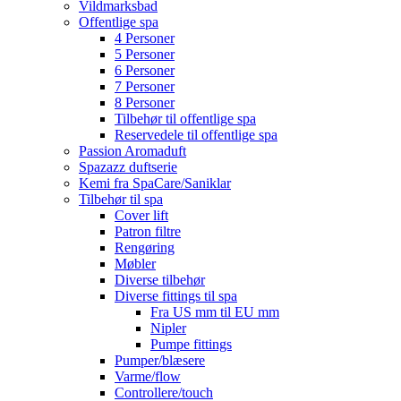
Vildmarksbad
Offentlige spa
4 Personer
5 Personer
6 Personer
7 Personer
8 Personer
Tilbehør til offentlige spa
Reservedele til offentlige spa
Passion Aromaduft
Spazazz duftserie
Kemi fra SpaCare/Saniklar
Tilbehør til spa
Cover lift
Patron filtre
Rengøring
Møbler
Diverse tilbehør
Diverse fittings til spa
Fra US mm til EU mm
Nipler
Pumpe fittings
Pumper/blæsere
Varme/flow
Controllere/touch