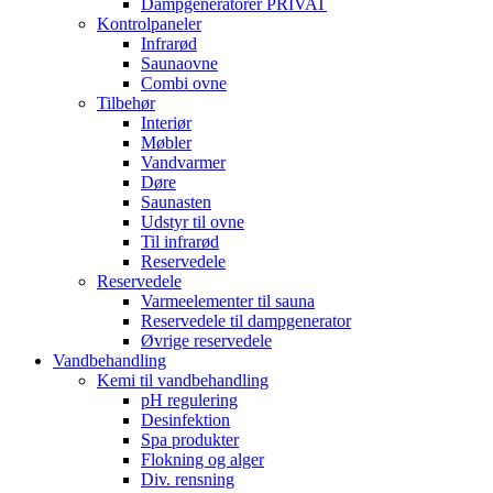
Dampgeneratorer PRIVAT
Kontrolpaneler
Infrarød
Saunaovne
Combi ovne
Tilbehør
Interiør
Møbler
Vandvarmer
Døre
Saunasten
Udstyr til ovne
Til infrarød
Reservedele
Reservedele
Varmeelementer til sauna
Reservedele til dampgenerator
Øvrige reservedele
Vandbehandling
Kemi til vandbehandling
pH regulering
Desinfektion
Spa produkter
Flokning og alger
Div. rensning