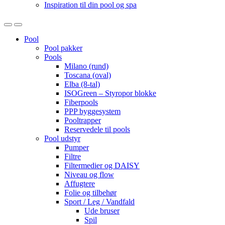
Inspiration til din pool og spa
Open
Close
Pool
Pool pakker
Pools
Milano (rund)
Toscana (oval)
Elba (8-tal)
ISOGreen – Styropor blokke
Fiberpools
PPP byggesystem
Pooltrapper
Reservedele til pools
Pool udstyr
Pumper
Filtre
Filtermedier og DAISY
Niveau og flow
Affugtere
Folie og tilbehør
Sport / Leg / Vandfald
Ude bruser
Spil