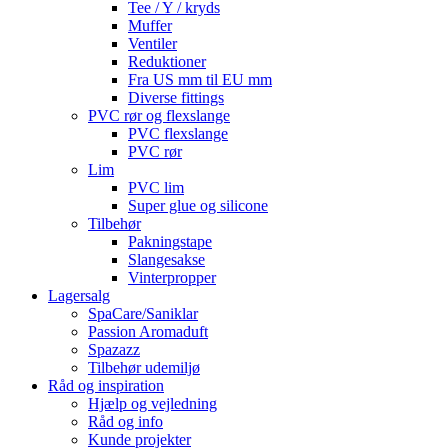
Tee / Y / kryds
Muffer
Ventiler
Reduktioner
Fra US mm til EU mm
Diverse fittings
PVC rør og flexslange
PVC flexslange
PVC rør
Lim
PVC lim
Super glue og silicone
Tilbehør
Pakningstape
Slangesakse
Vinterpropper
Lagersalg
SpaCare/Saniklar
Passion Aromaduft
Spazazz
Tilbehør udemiljø
Råd og inspiration
Hjælp og vejledning
Råd og info
Kunde projekter