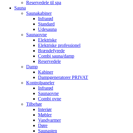
Reservedele til spa
Sauna
Saunakabiner
Infrarød
Standard
Udesauna
Saunaovne
Elektriske
Elektriske professionel
Brændefyrede
Combi sauna/damp
Reservedele
Damp
Kabiner
Dampgeneratorer PRIVAT
Kontrolpaneler
Infrarød
Saunaovne
Combi ovne
Tilbehør
Interiør
Møbler
Vandvarmer
Døre
Saunasten