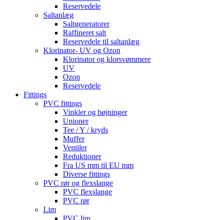
Reservedele
Saltanlæg
Saltgeneratorer
Raffineret salt
Reservedele til saltanlæg
Klorinator- UV og Ozon
Klorinator og klorsvømmere
UV
Ozon
Reservedele
Fittings
PVC fittings
Vinkler og bøjninger
Unioner
Tee / Y / kryds
Muffer
Ventiler
Reduktioner
Fra US mm til EU mm
Diverse fittings
PVC rør og flexslange
PVC flexslange
PVC rør
Lim
PVC lim