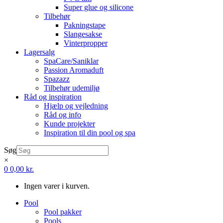
Super glue og silicone
Tilbehør
Pakningstape
Slangesakse
Vinterpropper
Lagersalg
SpaCare/Saniklar
Passion Aromaduft
Spazazz
Tilbehør udemiljø
Råd og inspiration
Hjælp og vejledning
Råd og info
Kunde projekter
Inspiration til din pool og spa
Søg
×
0
0,00
kr.
Ingen varer i kurven.
Pool
Pool pakker
Pools