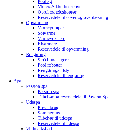
Pooltag
Vinter/-Sikkerhedscover
Oprul og teleskoprør
Reservedele til cover og overdækning
Opvarmning
Varmepumper
Solvarme
Varmevekslere
Elvarmere
Reservedele til opvarmning
Rengøring
Små bundsugere
Pool robotter
Rengøringsudstyr
Reservedele til rengøring
Spa
Passion spa
Passion spa
Tilbehør og reservedele til Passion Spa
Udespa
Privat brug
Sommerhus
Tilbehør til udespa
Reservedele til udespa
Vildmarksbad