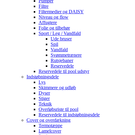
Pumper
Filtre
Filtermedier og DAISY
Niveau og flow
Affugtere
Folie og tilbehør
Sport / Leg / Vandfald
Ude bruser
Spil
Vandfald
Svømmetrænere
Rutsjebaner
Reservedele
Reservedele til pool udstyr
Indstøbningsdele
Lys
Skimmere og udløb
Dyser
Stiger
Teknik
Overløbsriste til pool
Reservedele til indstøbningsdele
Cover og overdækning
Termotæppe
Lamelcover