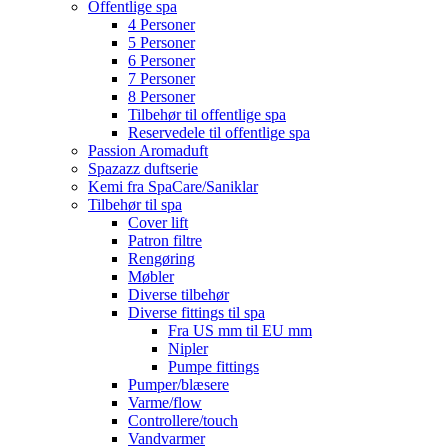
Offentlige spa
4 Personer
5 Personer
6 Personer
7 Personer
8 Personer
Tilbehør til offentlige spa
Reservedele til offentlige spa
Passion Aromaduft
Spazazz duftserie
Kemi fra SpaCare/Saniklar
Tilbehør til spa
Cover lift
Patron filtre
Rengøring
Møbler
Diverse tilbehør
Diverse fittings til spa
Fra US mm til EU mm
Nipler
Pumpe fittings
Pumper/blæsere
Varme/flow
Controllere/touch
Vandvarmer