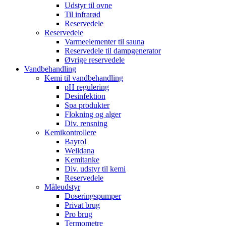
Udstyr til ovne
Til infrarød
Reservedele
Reservedele
Varmeelementer til sauna
Reservedele til dampgenerator
Øvrige reservedele
Vandbehandling
Kemi til vandbehandling
pH regulering
Desinfektion
Spa produkter
Flokning og alger
Div. rensning
Kemikontrollere
Bayrol
Welldana
Kemitanke
Div. udstyr til kemi
Reservedele
Måleudstyr
Doseringspumper
Privat brug
Pro brug
Termometre