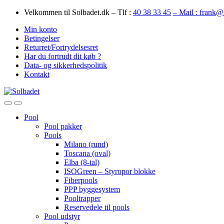
Skip
Skip
Velkommen til Solbadet.dk – Tlf :
40 38 33 45
– Mail : frank@
to
to
Min konto
navigation
content
Betingelser
Returret/Fortrydelsesret
Har du fortrudt dit køb ?
Data- og sikkerhedspolitik
Kontakt
Open
Close
Pool
Pool pakker
Pools
Milano (rund)
Toscana (oval)
Elba (8-tal)
ISOGreen – Styropor blokke
Fiberpools
PPP byggesystem
Pooltrapper
Reservedele til pools
Pool udstyr