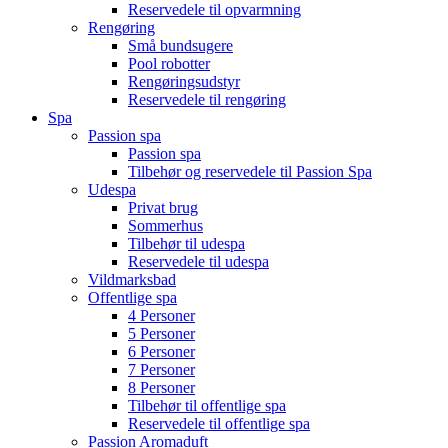
Reservedele til opvarmning
Rengøring
Små bundsugere
Pool robotter
Rengøringsudstyr
Reservedele til rengøring
Spa
Passion spa
Passion spa
Tilbehør og reservedele til Passion Spa
Udespa
Privat brug
Sommerhus
Tilbehør til udespa
Reservedele til udespa
Vildmarksbad
Offentlige spa
4 Personer
5 Personer
6 Personer
7 Personer
8 Personer
Tilbehør til offentlige spa
Reservedele til offentlige spa
Passion Aromaduft