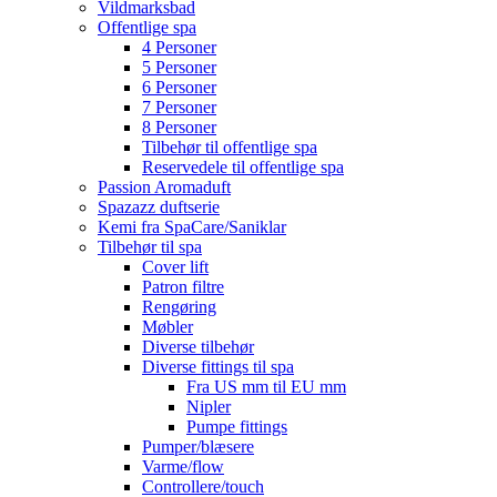
Vildmarksbad
Offentlige spa
4 Personer
5 Personer
6 Personer
7 Personer
8 Personer
Tilbehør til offentlige spa
Reservedele til offentlige spa
Passion Aromaduft
Spazazz duftserie
Kemi fra SpaCare/Saniklar
Tilbehør til spa
Cover lift
Patron filtre
Rengøring
Møbler
Diverse tilbehør
Diverse fittings til spa
Fra US mm til EU mm
Nipler
Pumpe fittings
Pumper/blæsere
Varme/flow
Controllere/touch