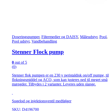
Doseringspumper
,
Filtermedier og DAISY
,
Måleudstyr
,
Pool
,
Pool udstyr
,
Vandbehandling
Stenner Flock pump
0
out of 5
(0)
Stenner flok pumpen er en 230 v peristaldisk on/off pumpe, til
flokningsmiddel og ACO, som kan justeres ned til meget små
mængder. Tilbydes i 2 varianter. Leveres uden slange.
Sugelod og injektionsventil medfølger
SKU: D4196700