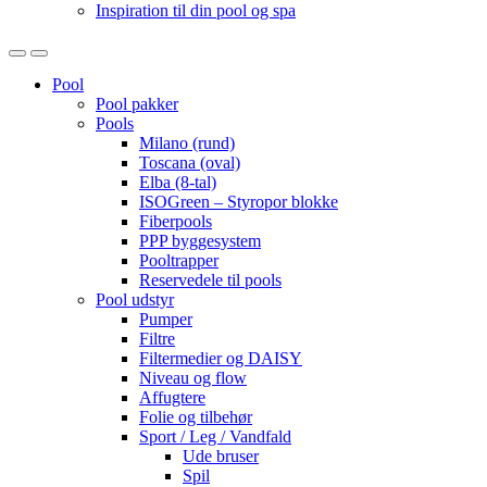
Inspiration til din pool og spa
Open
Close
Pool
Pool pakker
Pools
Milano (rund)
Toscana (oval)
Elba (8-tal)
ISOGreen – Styropor blokke
Fiberpools
PPP byggesystem
Pooltrapper
Reservedele til pools
Pool udstyr
Pumper
Filtre
Filtermedier og DAISY
Niveau og flow
Affugtere
Folie og tilbehør
Sport / Leg / Vandfald
Ude bruser
Spil