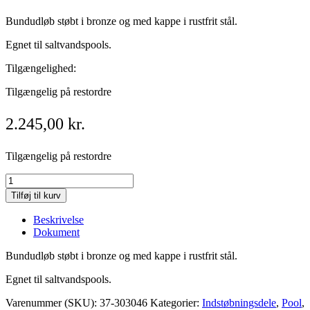
Bundudløb støbt i bronze og med kappe i rustfrit stål.
Egnet til saltvandspools.
Tilgængelighed:
Tilgængelig på restordre
2.245,00
kr.
Tilgængelig på restordre
Bundudløb
90
Tilføj til kurv
grader
Bronze
Beskrivelse
/
Dokument
Saltvand
quantity
Bundudløb støbt i bronze og med kappe i rustfrit stål.
Egnet til saltvandspools.
Varenummer (SKU):
37-303046
Kategorier:
Indstøbningsdele
,
Pool
,