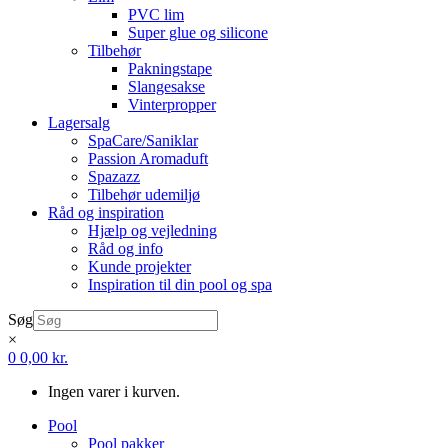
PVC lim
Super glue og silicone
Tilbehør
Pakningstape
Slangesakse
Vinterpropper
Lagersalg
SpaCare/Saniklar
Passion Aromaduft
Spazazz
Tilbehør udemiljø
Råd og inspiration
Hjælp og vejledning
Råd og info
Kunde projekter
Inspiration til din pool og spa
Søg
×
0
0,00
kr.
Ingen varer i kurven.
Pool
Pool pakker