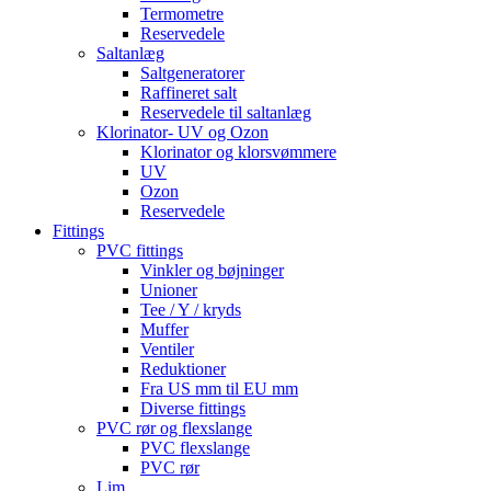
Termometre
Reservedele
Saltanlæg
Saltgeneratorer
Raffineret salt
Reservedele til saltanlæg
Klorinator- UV og Ozon
Klorinator og klorsvømmere
UV
Ozon
Reservedele
Fittings
PVC fittings
Vinkler og bøjninger
Unioner
Tee / Y / kryds
Muffer
Ventiler
Reduktioner
Fra US mm til EU mm
Diverse fittings
PVC rør og flexslange
PVC flexslange
PVC rør
Lim