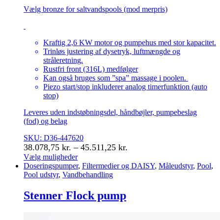
Vælg bronze for saltvandspools (mod merpris)
Kraftig 2,6 KW motor og pumpehus med stor kapacitet.
Trinløs justering af dysetryk, luftmængde og
stråleretning.
Rustfri front (316L) medfølger
Kan også bruges som ”spa” massage i poolen.
Piezo start/stop inkluderer analog timerfunktion (auto
stop)
Leveres uden indstøbningsdel, håndbøjler, pumpebeslag
(fod) og belag
SKU: D36-447620
Prisinterval:
38.078,75
kr.
–
45.511,25
kr.
38.078,75 kr.
Vælg muligheder
Dette
Doseringspumper
,
Filtermedier og DAISY
,
Måleudstyr
,
Pool
,
til
vare
Pool udstyr
,
Vandbehandling
45.511,25 kr.
har
flere
Stenner Flock pump
varianter.
Mulighederne
kan