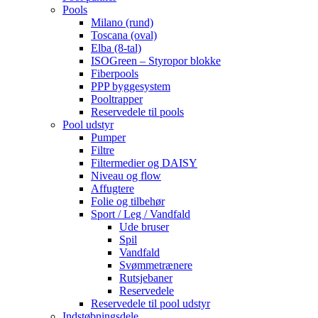
Pools
Milano (rund)
Toscana (oval)
Elba (8-tal)
ISOGreen – Styropor blokke
Fiberpools
PPP byggesystem
Pooltrapper
Reservedele til pools
Pool udstyr
Pumper
Filtre
Filtermedier og DAISY
Niveau og flow
Affugtere
Folie og tilbehør
Sport / Leg / Vandfald
Ude bruser
Spil
Vandfald
Svømmetrænere
Rutsjebaner
Reservedele
Reservedele til pool udstyr
Indstøbningsdele