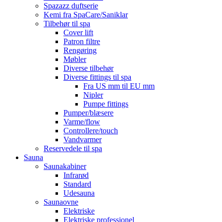
Spazazz duftserie
Kemi fra SpaCare/Saniklar
Tilbehør til spa
Cover lift
Patron filtre
Rengøring
Møbler
Diverse tilbehør
Diverse fittings til spa
Fra US mm til EU mm
Nipler
Pumpe fittings
Pumper/blæsere
Varme/flow
Controllere/touch
Vandvarmer
Reservedele til spa
Sauna
Saunakabiner
Infrarød
Standard
Udesauna
Saunaovne
Elektriske
Elektriske professionel