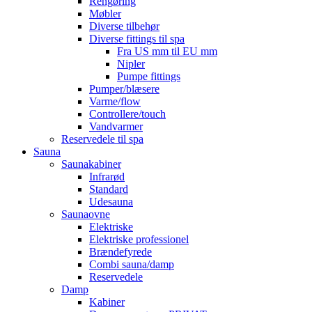
Rengøring
Møbler
Diverse tilbehør
Diverse fittings til spa
Fra US mm til EU mm
Nipler
Pumpe fittings
Pumper/blæsere
Varme/flow
Controllere/touch
Vandvarmer
Reservedele til spa
Sauna
Saunakabiner
Infrarød
Standard
Udesauna
Saunaovne
Elektriske
Elektriske professionel
Brændefyrede
Combi sauna/damp
Reservedele
Damp
Kabiner