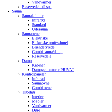
Vandvarmer
Reservedele til spa
Sauna
Saunakabiner
Infrarød
Standard
Udesauna
Saunaovne
Elektriske
Elektriske professionel
Brændefyrede
Combi sauna/damp
Reservedele
Damp
Kabiner
Dampgeneratorer PRIVAT
Kontrolpaneler
Infrarød
Saunaovne
Combi ovne
Tilbehør
Interiør
Møbler
Vandvarmer
Døre