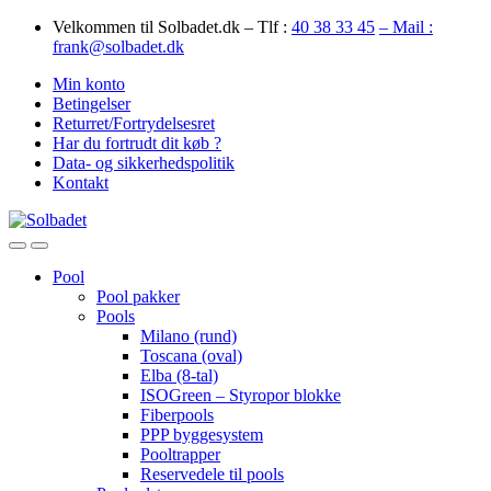
Skip
Skip
Velkommen til Solbadet.dk – Tlf :
40 38 33 45
– Mail :
to
to
frank@solbadet.dk
navigation
content
Min konto
Betingelser
Returret/Fortrydelsesret
Har du fortrudt dit køb ?
Data- og sikkerhedspolitik
Kontakt
Open
Close
Pool
Pool pakker
Pools
Milano (rund)
Toscana (oval)
Elba (8-tal)
ISOGreen – Styropor blokke
Fiberpools
PPP byggesystem
Pooltrapper
Reservedele til pools