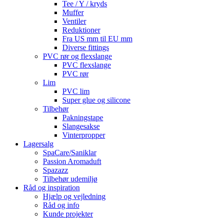
Tee / Y / kryds
Muffer
Ventiler
Reduktioner
Fra US mm til EU mm
Diverse fittings
PVC rør og flexslange
PVC flexslange
PVC rør
Lim
PVC lim
Super glue og silicone
Tilbehør
Pakningstape
Slangesakse
Vinterpropper
Lagersalg
SpaCare/Saniklar
Passion Aromaduft
Spazazz
Tilbehør udemiljø
Råd og inspiration
Hjælp og vejledning
Råd og info
Kunde projekter