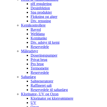
pH regulering
Desinfektion
Spa produkter
Flokning og alger
Div. rensning
Kemikontrollere
Bayrol
Welldana
Kemitanke
Div. udstyr til kemi
Reservedele
Måleudstyr
Doseringspumper
Privat brug
Pro brug
Termometre
Reservedele
Saltanlæg
Saltgeneratorer
Raffineret salt
Reservedele til saltanlæg
Klorinator- UV og Ozon
Klorinator og klorsvømmere
UV
Ozon