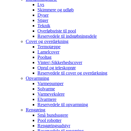
Lys
Skimmere og udløb
Dyser
Stiger
Teknik
Overløbsriste til pool
Reservedele til indstøbningsdele
Cover og overdækning
Termotæppe
Lamelcover
Pooltag
Vinter/-Sikkerhedscover
Oprul og teleskoprør
Reservedele til cover og overdækning
Opvarmning
Varmepumper
Solvarme
Varmevekslere
Elvarmere
Reservedele til opvarmning
Rengøring
Små bundsugere
Pool robotter
Rengøringsudstyr
Reservedele til rengøring