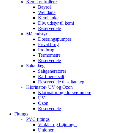
Kemikontrollere
Bayrol
Welldana
Kemitanke
Div. udstyr til kemi
Reservedele
Måleudstyr
Doseringspumper
Privat brug
Pro brug
Termometre
Reservedele
Saltanlæg
Saltgeneratorer
Raffineret salt
Reservedele til saltanlæg
Klorinator- UV og Ozon
Klorinator og klorsvømmere
UV
Ozon
Reservedele
Fittings
PVC fittings
Vinkler og bøjninger
Unioner