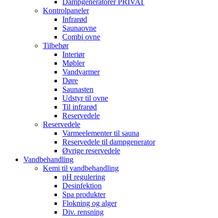
Dampgeneratorer PRIVAT
Kontrolpaneler
Infrarød
Saunaovne
Combi ovne
Tilbehør
Interiør
Møbler
Vandvarmer
Døre
Saunasten
Udstyr til ovne
Til infrarød
Reservedele
Reservedele
Varmeelementer til sauna
Reservedele til dampgenerator
Øvrige reservedele
Vandbehandling
Kemi til vandbehandling
pH regulering
Desinfektion
Spa produkter
Flokning og alger
Div. rensning