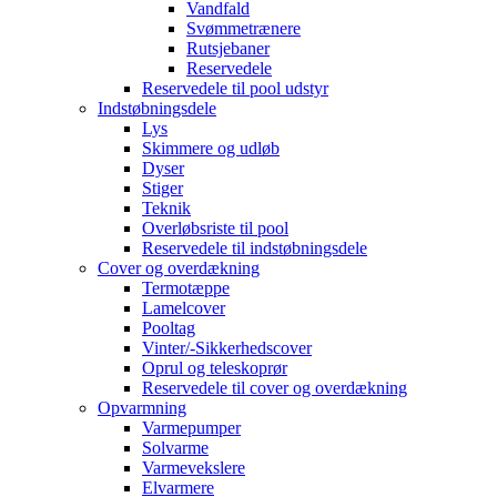
Vandfald
Svømmetrænere
Rutsjebaner
Reservedele
Reservedele til pool udstyr
Indstøbningsdele
Lys
Skimmere og udløb
Dyser
Stiger
Teknik
Overløbsriste til pool
Reservedele til indstøbningsdele
Cover og overdækning
Termotæppe
Lamelcover
Pooltag
Vinter/-Sikkerhedscover
Oprul og teleskoprør
Reservedele til cover og overdækning
Opvarmning
Varmepumper
Solvarme
Varmevekslere
Elvarmere