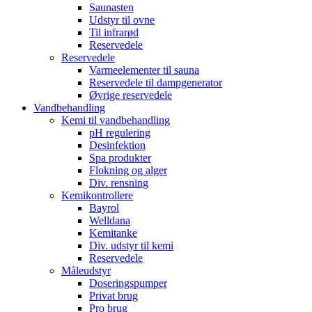
Saunasten
Udstyr til ovne
Til infrarød
Reservedele
Reservedele
Varmeelementer til sauna
Reservedele til dampgenerator
Øvrige reservedele
Vandbehandling
Kemi til vandbehandling
pH regulering
Desinfektion
Spa produkter
Flokning og alger
Div. rensning
Kemikontrollere
Bayrol
Welldana
Kemitanke
Div. udstyr til kemi
Reservedele
Måleudstyr
Doseringspumper
Privat brug
Pro brug