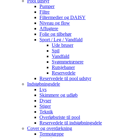
Pool udstyr
Pumper
Filtre
Filtermedier og DAISY
Niveau og flow
Affugtere
Folie og tilbehør
Sport / Leg / Vandfald
Ude bruser
Spil
Vandfald
Svømmetrænere
Rutsjebaner
Reservedele
Reservedele til pool udstyr
Indstøbningsdele
Lys
Skimmere og udløb
Dyser
Stiger
Teknik
Overløbsriste til pool
Reservedele til indstøbningsdele
Cover og overdækning
Termotæppe