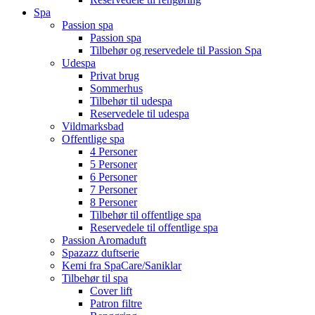
Spa
Passion spa
Passion spa
Tilbehør og reservedele til Passion Spa
Udespa
Privat brug
Sommerhus
Tilbehør til udespa
Reservedele til udespa
Vildmarksbad
Offentlige spa
4 Personer
5 Personer
6 Personer
7 Personer
8 Personer
Tilbehør til offentlige spa
Reservedele til offentlige spa
Passion Aromaduft
Spazazz duftserie
Kemi fra SpaCare/Saniklar
Tilbehør til spa
Cover lift
Patron filtre