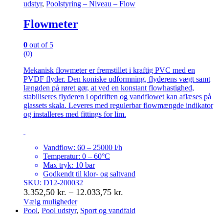
udstyr
,
Poolstyring – Niveau – Flow
Flowmeter
0
out of 5
(0)
Mekanisk flowmeter er fremstillet i kraftig PVC med en
PVDF flyder. Den koniske udformning, flyderens vægt samt
længden på røret gør, at ved en konstant flowhastighed,
stabiliseres flyderen i opdriften og vandflowet kan aflæses på
glassets skala. Leveres med regulerbar flowmængde indikator
og installeres med fittings for lim.
Vandflow: 60 – 25000 l/h
Temperatur: 0 – 60°C
Max tryk: 10 bar
Godkendt til klor- og saltvand
SKU: D12-200032
Prisinterval:
3.352,50
kr.
–
12.033,75
kr.
3.352,50 kr.
Vælg muligheder
Dette
Pool
,
Pool udstyr
,
Sport og vandfald
til
vare