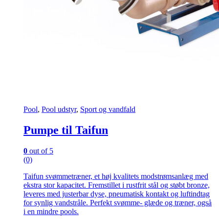
Pool
,
Pool udstyr
,
Sport og vandfald
Pumpe til Taifun
0
out of 5
(0)
Taifun svømmetræner, et høj kvalitets modstrømsanlæg med
ekstra stor kapacitet. Fremstillet i rustfrit stål og støbt bronze,
leveres med justerbar dyse, pneumatisk kontakt og luftindtag
for synlig vandstråle. Perfekt svømme- glæde og træner, også
i en mindre pools.