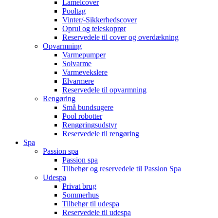
Lamelcover
Pooltag
Vinter/-Sikkerhedscover
Oprul og teleskoprør
Reservedele til cover og overdækning
Opvarmning
Varmepumper
Solvarme
Varmevekslere
Elvarmere
Reservedele til opvarmning
Rengøring
Små bundsugere
Pool robotter
Rengøringsudstyr
Reservedele til rengøring
Spa
Passion spa
Passion spa
Tilbehør og reservedele til Passion Spa
Udespa
Privat brug
Sommerhus
Tilbehør til udespa
Reservedele til udespa