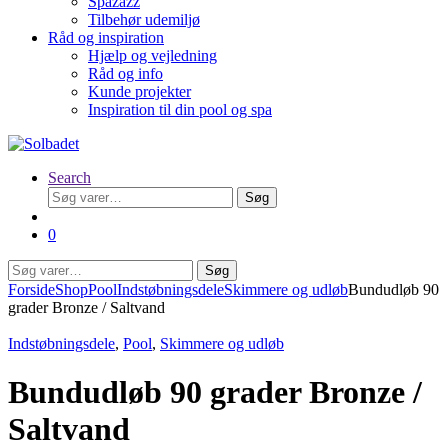
Spazazz
Tilbehør udemiljø
Råd og inspiration
Hjælp og vejledning
Råd og info
Kunde projekter
Inspiration til din pool og spa
Search
Søg
Søg
efter:
0
Søg
Søg
efter:
Forside
Shop
Pool
Indstøbningsdele
Skimmere og udløb
Bundudløb 90
grader Bronze / Saltvand
Indstøbningsdele
,
Pool
,
Skimmere og udløb
Bundudløb 90 grader Bronze /
Saltvand