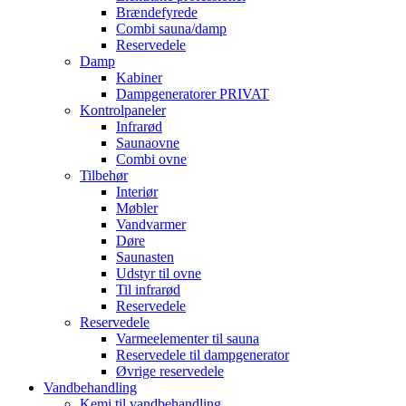
Brændefyrede
Combi sauna/damp
Reservedele
Damp
Kabiner
Dampgeneratorer PRIVAT
Kontrolpaneler
Infrarød
Saunaovne
Combi ovne
Tilbehør
Interiør
Møbler
Vandvarmer
Døre
Saunasten
Udstyr til ovne
Til infrarød
Reservedele
Reservedele
Varmeelementer til sauna
Reservedele til dampgenerator
Øvrige reservedele
Vandbehandling
Kemi til vandbehandling