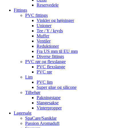
Reservedele
Fittings
PVC fittings
Vinkler og bøjninger
Unioner
Tee / Y / kryds
Muffer
Ventiler
Reduktioner
Fra US mm til EU mm
Diverse fittings
PVC rør og flexslange
PVC flexslange
PVC rør
Lim
PVC lim
Super glue og silicone
Tilbehør
Pakningstape
Slangesakse
Vinterpropper
Lagersalg
SpaCare/Saniklar
Passion Aromaduft