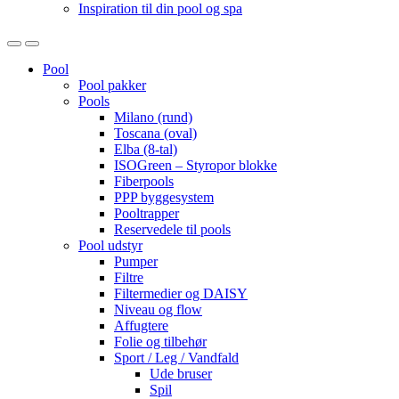
Inspiration til din pool og spa
Open
Close
Pool
Pool pakker
Pools
Milano (rund)
Toscana (oval)
Elba (8-tal)
ISOGreen – Styropor blokke
Fiberpools
PPP byggesystem
Pooltrapper
Reservedele til pools
Pool udstyr
Pumper
Filtre
Filtermedier og DAISY
Niveau og flow
Affugtere
Folie og tilbehør
Sport / Leg / Vandfald
Ude bruser
Spil