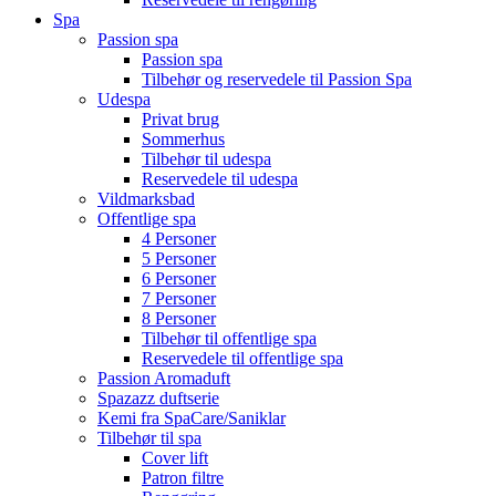
Spa
Passion spa
Passion spa
Tilbehør og reservedele til Passion Spa
Udespa
Privat brug
Sommerhus
Tilbehør til udespa
Reservedele til udespa
Vildmarksbad
Offentlige spa
4 Personer
5 Personer
6 Personer
7 Personer
8 Personer
Tilbehør til offentlige spa
Reservedele til offentlige spa
Passion Aromaduft
Spazazz duftserie
Kemi fra SpaCare/Saniklar
Tilbehør til spa
Cover lift
Patron filtre