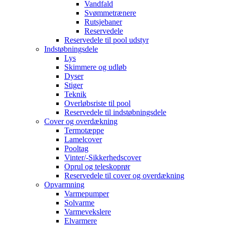
Vandfald
Svømmetrænere
Rutsjebaner
Reservedele
Reservedele til pool udstyr
Indstøbningsdele
Lys
Skimmere og udløb
Dyser
Stiger
Teknik
Overløbsriste til pool
Reservedele til indstøbningsdele
Cover og overdækning
Termotæppe
Lamelcover
Pooltag
Vinter/-Sikkerhedscover
Oprul og teleskoprør
Reservedele til cover og overdækning
Opvarmning
Varmepumper
Solvarme
Varmevekslere
Elvarmere