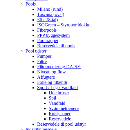
Pools
Milano (rund)
Toscana (oval)
Elba (8-tal)
ISOGreen – Styropor blokke
Fiberpools
PPP byggesystem
Pooltrapper
Reservedele til pools
Pool udstyr
Pumper
Filtre
Filtermedier og DAISY
Niveau og flow
Affugtere
Folie og tilbehør
Sport / Leg / Vandfald
Ude bruser
Spil
Vandfald
Svømmetrænere
Rutsjebaner
Reservedele
Reservedele til pool udstyr
Indstøbningsdele