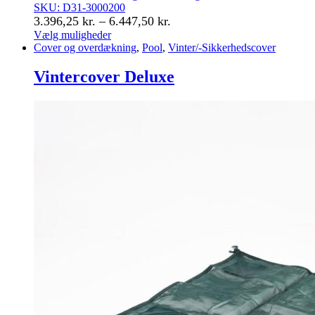
SKU: D31-3000200
Prisinterval:
3.396,25
kr.
–
6.447,50
kr.
3.396,25 kr.
Vælg muligheder
Dette
Cover og overdækning
,
Pool
,
Vinter/-Sikkerhedscover
til
vare
6.447,50 kr.
har
Vintercover Deluxe
flere
varianter.
Mulighederne
kan
vælges
på
varesiden