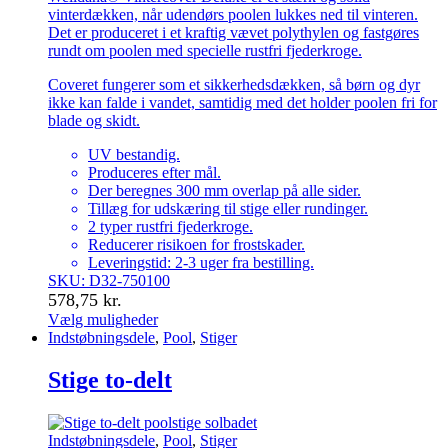
vinterdækken, når udendørs poolen lukkes ned til vinteren.
Det er produceret i et kraftig vævet polythylen og fastgøres
rundt om poolen med specielle rustfri fjederkroge.
Coveret fungerer som et sikkerhedsdækken, så børn og dyr
ikke kan falde i vandet, samtidig med det holder poolen fri for
blade og skidt.
UV bestandig.
Produceres efter mål.
Der beregnes 300 mm overlap på alle sider.
Tillæg for udskæring til stige eller rundinger.
2 typer rustfri fjederkroge.
Reducerer risikoen for frostskader.
Leveringstid: 2-3 uger fra bestilling.
SKU: D32-750100
578,75
kr.
Vælg muligheder
Dette
Indstøbningsdele
,
Pool
,
Stiger
vare
har
Stige to-delt
flere
varianter.
Mulighederne
Indstøbningsdele
,
Pool
,
Stiger
kan