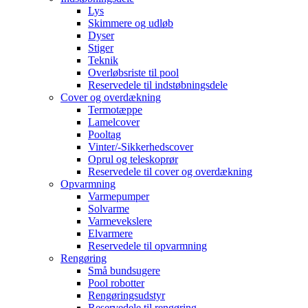
Lys
Skimmere og udløb
Dyser
Stiger
Teknik
Overløbsriste til pool
Reservedele til indstøbningsdele
Cover og overdækning
Termotæppe
Lamelcover
Pooltag
Vinter/-Sikkerhedscover
Oprul og teleskoprør
Reservedele til cover og overdækning
Opvarmning
Varmepumper
Solvarme
Varmevekslere
Elvarmere
Reservedele til opvarmning
Rengøring
Små bundsugere
Pool robotter
Rengøringsudstyr
Reservedele til rengøring