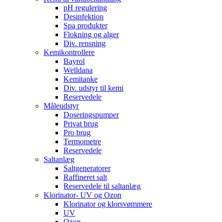
pH regulering
Desinfektion
Spa produkter
Flokning og alger
Div. rensning
Kemikontrollere
Bayrol
Welldana
Kemitanke
Div. udstyr til kemi
Reservedele
Måleudstyr
Doseringspumper
Privat brug
Pro brug
Termometre
Reservedele
Saltanlæg
Saltgeneratorer
Raffineret salt
Reservedele til saltanlæg
Klorinator- UV og Ozon
Klorinator og klorsvømmere
UV
Ozon