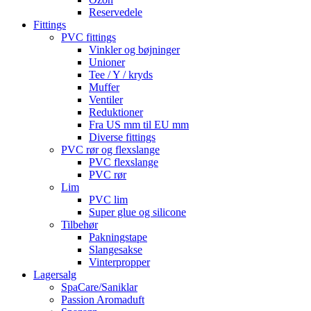
Reservedele
Fittings
PVC fittings
Vinkler og bøjninger
Unioner
Tee / Y / kryds
Muffer
Ventiler
Reduktioner
Fra US mm til EU mm
Diverse fittings
PVC rør og flexslange
PVC flexslange
PVC rør
Lim
PVC lim
Super glue og silicone
Tilbehør
Pakningstape
Slangesakse
Vinterpropper
Lagersalg
SpaCare/Saniklar
Passion Aromaduft