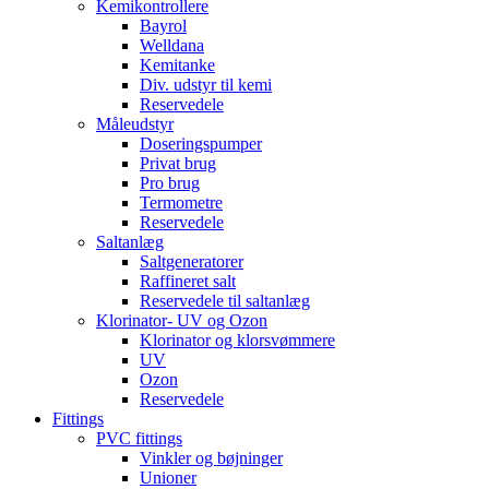
Kemikontrollere
Bayrol
Welldana
Kemitanke
Div. udstyr til kemi
Reservedele
Måleudstyr
Doseringspumper
Privat brug
Pro brug
Termometre
Reservedele
Saltanlæg
Saltgeneratorer
Raffineret salt
Reservedele til saltanlæg
Klorinator- UV og Ozon
Klorinator og klorsvømmere
UV
Ozon
Reservedele
Fittings
PVC fittings
Vinkler og bøjninger
Unioner