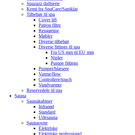
Spazazz duftserie
Kemi fra SpaCare/Saniklar
Tilbehør til spa
Cover lift
Patron filtre
Rengøring
Møbler
Diverse tilbehør
Diverse fittings til spa
Fra US mm til EU mm
Nipler
Pumpe fittings
Pumper/blæsere
Varme/flow
Controllere/touch
Vandvarmer
Reservedele til spa
Sauna
Saunakabiner
Infrarød
Standard
Udesauna
Saunaovne
Elektriske
Elektriske professionel