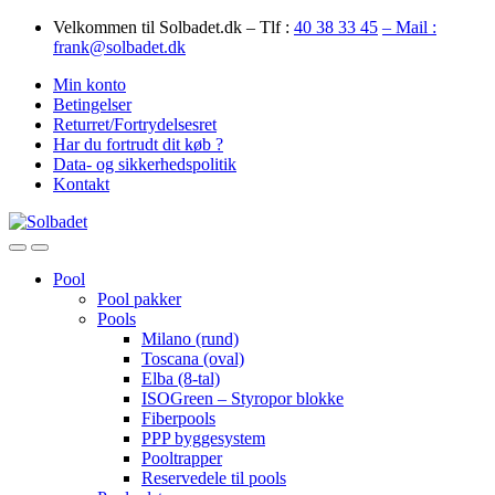
Skip
Skip
Velkommen til Solbadet.dk – Tlf :
40 38 33 45
– Mail :
to
to
frank@solbadet.dk
navigation
content
Min konto
Betingelser
Returret/Fortrydelsesret
Har du fortrudt dit køb ?
Data- og sikkerhedspolitik
Kontakt
Open
Close
Pool
Pool pakker
Pools
Milano (rund)
Toscana (oval)
Elba (8-tal)
ISOGreen – Styropor blokke
Fiberpools
PPP byggesystem
Pooltrapper
Reservedele til pools