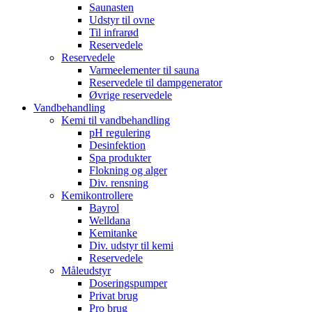
Saunasten
Udstyr til ovne
Til infrarød
Reservedele
Reservedele
Varmeelementer til sauna
Reservedele til dampgenerator
Øvrige reservedele
Vandbehandling
Kemi til vandbehandling
pH regulering
Desinfektion
Spa produkter
Flokning og alger
Div. rensning
Kemikontrollere
Bayrol
Welldana
Kemitanke
Div. udstyr til kemi
Reservedele
Måleudstyr
Doseringspumper
Privat brug
Pro brug