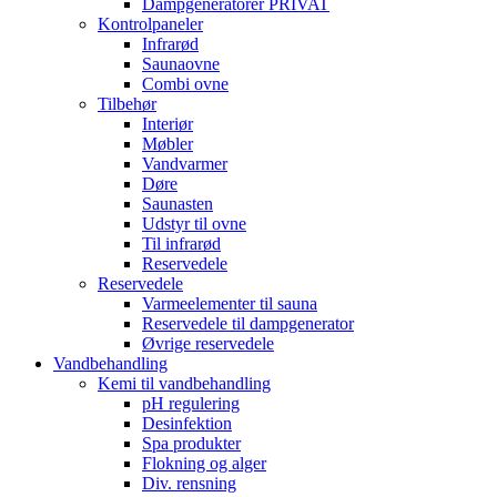
Dampgeneratorer PRIVAT
Kontrolpaneler
Infrarød
Saunaovne
Combi ovne
Tilbehør
Interiør
Møbler
Vandvarmer
Døre
Saunasten
Udstyr til ovne
Til infrarød
Reservedele
Reservedele
Varmeelementer til sauna
Reservedele til dampgenerator
Øvrige reservedele
Vandbehandling
Kemi til vandbehandling
pH regulering
Desinfektion
Spa produkter
Flokning og alger
Div. rensning