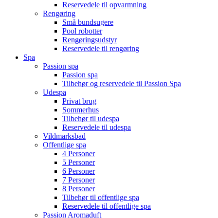
Reservedele til opvarmning
Rengøring
Små bundsugere
Pool robotter
Rengøringsudstyr
Reservedele til rengøring
Spa
Passion spa
Passion spa
Tilbehør og reservedele til Passion Spa
Udespa
Privat brug
Sommerhus
Tilbehør til udespa
Reservedele til udespa
Vildmarksbad
Offentlige spa
4 Personer
5 Personer
6 Personer
7 Personer
8 Personer
Tilbehør til offentlige spa
Reservedele til offentlige spa
Passion Aromaduft