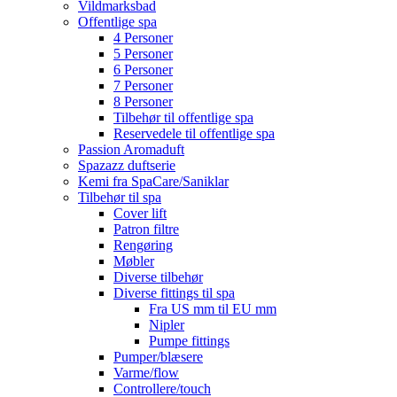
Vildmarksbad
Offentlige spa
4 Personer
5 Personer
6 Personer
7 Personer
8 Personer
Tilbehør til offentlige spa
Reservedele til offentlige spa
Passion Aromaduft
Spazazz duftserie
Kemi fra SpaCare/Saniklar
Tilbehør til spa
Cover lift
Patron filtre
Rengøring
Møbler
Diverse tilbehør
Diverse fittings til spa
Fra US mm til EU mm
Nipler
Pumpe fittings
Pumper/blæsere
Varme/flow
Controllere/touch