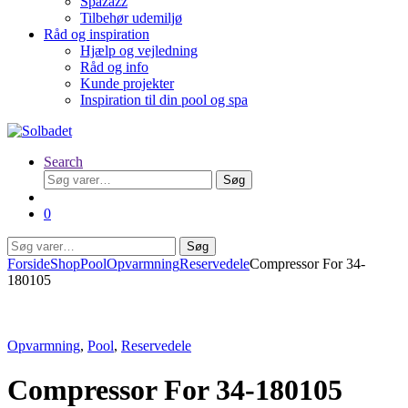
Spazazz
Tilbehør udemiljø
Råd og inspiration
Hjælp og vejledning
Råd og info
Kunde projekter
Inspiration til din pool og spa
Search
Søg
Søg
efter:
0
Søg
Søg
efter:
Forside
Shop
Pool
Opvarmning
Reservedele
Compressor For 34-
180105
Opvarmning
,
Pool
,
Reservedele
Compressor For 34-180105