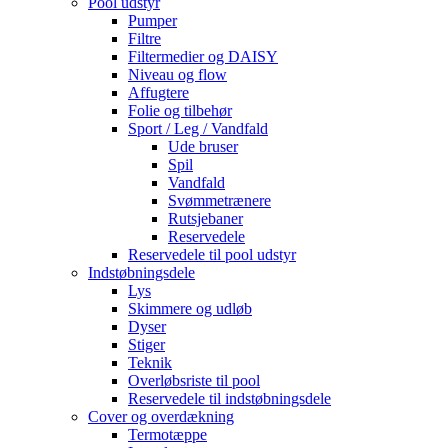
Pool udstyr
Pumper
Filtre
Filtermedier og DAISY
Niveau og flow
Affugtere
Folie og tilbehør
Sport / Leg / Vandfald
Ude bruser
Spil
Vandfald
Svømmetrænere
Rutsjebaner
Reservedele
Reservedele til pool udstyr
Indstøbningsdele
Lys
Skimmere og udløb
Dyser
Stiger
Teknik
Overløbsriste til pool
Reservedele til indstøbningsdele
Cover og overdækning
Termotæppe