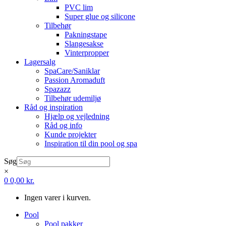
PVC lim
Super glue og silicone
Tilbehør
Pakningstape
Slangesakse
Vinterpropper
Lagersalg
SpaCare/Saniklar
Passion Aromaduft
Spazazz
Tilbehør udemiljø
Råd og inspiration
Hjælp og vejledning
Råd og info
Kunde projekter
Inspiration til din pool og spa
Søg
×
0
0,00
kr.
Ingen varer i kurven.
Pool
Pool pakker