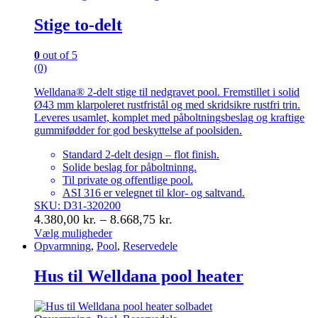
vælges
Stige to-delt
på
varesiden
0
out of 5
(0)
Welldana® 2-delt stige til nedgravet pool. Fremstillet i solid
Ø43 mm klarpoleret rustfristål og med skridsikre rustfri trin.
Leveres usamlet, komplet med påboltningsbeslag og kraftige
gummifødder for god beskyttelse af poolsiden.
Standard 2-delt design – flot finish.
Solide beslag for påboltninng.
Til private og offentlige pool.
ASI 316 er velegnet til klor- og saltvand.
SKU: D31-320200
Prisinterval:
4.380,00
kr.
–
8.668,75
kr.
4.380,00 kr.
Vælg muligheder
Dette
Opvarmning
,
Pool
,
Reservedele
til
vare
8.668,75 kr.
har
Hus til Welldana pool heater
flere
varianter.
Mulighederne