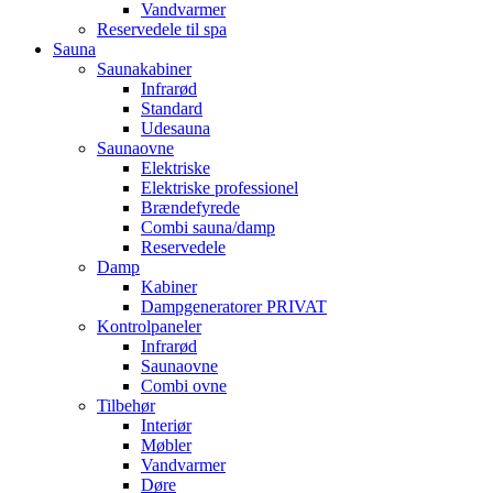
Vandvarmer
Reservedele til spa
Sauna
Saunakabiner
Infrarød
Standard
Udesauna
Saunaovne
Elektriske
Elektriske professionel
Brændefyrede
Combi sauna/damp
Reservedele
Damp
Kabiner
Dampgeneratorer PRIVAT
Kontrolpaneler
Infrarød
Saunaovne
Combi ovne
Tilbehør
Interiør
Møbler
Vandvarmer
Døre