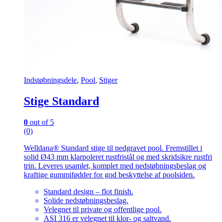
Indstøbningsdele
,
Pool
,
Stiger
Stige Standard
0
out of 5
(0)
Welldana® Standard stige til nedgravet pool. Fremstillet i
solid Ø43 mm klarpoleret rustfristål og med skridsikre rustfri
trin. Leveres usamlet, komplet med nedstøbningsbeslag og
kraftige gummifødder for god beskyttelse af poolsiden.
Standard design – flot finish.
Solide nedstøbningsbeslag.
Velegnet til private og offentlige pool.
ASI 316 er velegnet til klor- og saltvand.