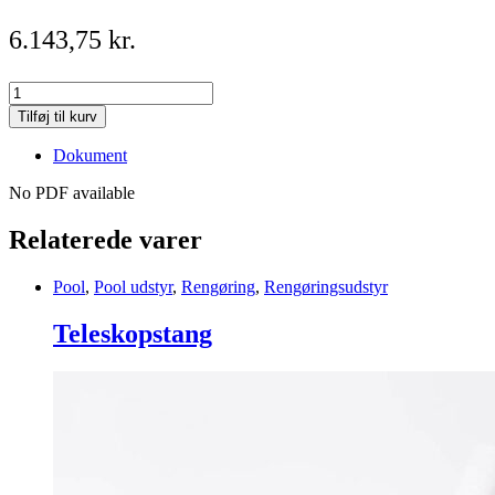
6.143,75
kr.
Compressor
For
Tilføj til kurv
34-
180105
Dokument
quantity
No PDF available
Relaterede varer
Pool
,
Pool udstyr
,
Rengøring
,
Rengøringsudstyr
Teleskopstang