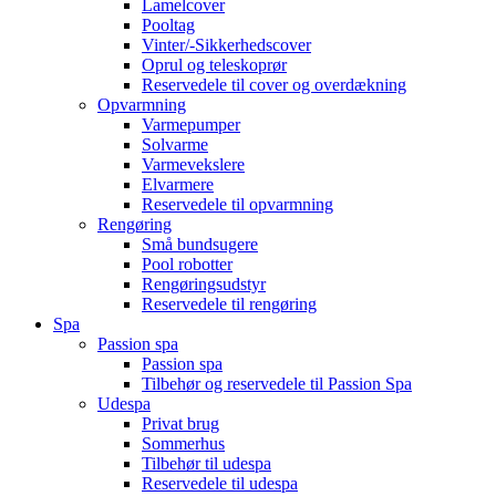
Lamelcover
Pooltag
Vinter/-Sikkerhedscover
Oprul og teleskoprør
Reservedele til cover og overdækning
Opvarmning
Varmepumper
Solvarme
Varmevekslere
Elvarmere
Reservedele til opvarmning
Rengøring
Små bundsugere
Pool robotter
Rengøringsudstyr
Reservedele til rengøring
Spa
Passion spa
Passion spa
Tilbehør og reservedele til Passion Spa
Udespa
Privat brug
Sommerhus
Tilbehør til udespa
Reservedele til udespa