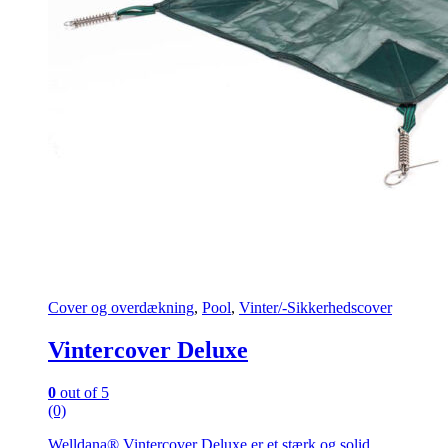
Cover og overdækning
,
Pool
,
Vinter/-Sikkerhedscover
Vintercover Deluxe
0
out of 5
(0)
Welldana® Vintercover Deluxe er et stærk og solid