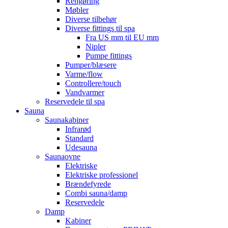
Rengøring
Møbler
Diverse tilbehør
Diverse fittings til spa
Fra US mm til EU mm
Nipler
Pumpe fittings
Pumper/blæsere
Varme/flow
Controllere/touch
Vandvarmer
Reservedele til spa
Sauna
Saunakabiner
Infrarød
Standard
Udesauna
Saunaovne
Elektriske
Elektriske professionel
Brændefyrede
Combi sauna/damp
Reservedele
Damp
Kabiner