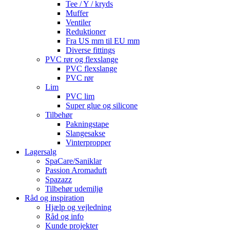
Tee / Y / kryds
Muffer
Ventiler
Reduktioner
Fra US mm til EU mm
Diverse fittings
PVC rør og flexslange
PVC flexslange
PVC rør
Lim
PVC lim
Super glue og silicone
Tilbehør
Pakningstape
Slangesakse
Vinterpropper
Lagersalg
SpaCare/Saniklar
Passion Aromaduft
Spazazz
Tilbehør udemiljø
Råd og inspiration
Hjælp og vejledning
Råd og info
Kunde projekter