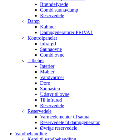
Brændefyrede
Combi sauna/damp
Reservedele
Damp
Kabiner
Dampgeneratorer PRIVAT
Kontrolpaneler
Infrarød
Saunaovne
Combi ovne
Tilbehør
Interiør
Møbler
Vandvarmer
Døre
Saunasten
Udstyr til ovne
Til infrarød
Reservedele
Reservedele
Varmeelementer til sauna
Reservedele til dampgenerator
Øvrige reservedele
Vandbehandling
Kemi til vandbehandling