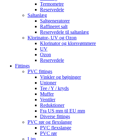
Termometre
Reservedele
Saltanlæg
Saltgeneratorer
Raffineret salt
Reservedele til saltanlæg
Klorinator- UV og Ozon
Klorinator og klorsvømmere
UV
Ozon
Reservedele
Fittings
PVC fittings
Vinkler og bøjninger
Unioner
Tee / Y / kryds
Muffer
Ventiler
Reduktioner
Fra US mm til EU mm
Diverse fittings
PVC rør og flexslange
PVC flexslange
PVC rør
Lim