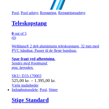
Pool
,
Pool udstyr
,
Rengøring
,
Rengøringsudstyr
Teleskopstang
0
out of 5
(0)
Welldana® 2 delt aluminiums teleskopstang, 32 mm med
PVC håndtag. Passer til de fleste bundsug.
Spar fragt ved afhentning.
Sendes med fragtmand,
pga. længden.
SKU: D33-170003
Prisinterval:
525,00
kr.
–
1.395,00
kr.
525,00 kr.
Vælg muligheder
Dette
Indstøbningsdele
,
Pool
,
Stiger
til
vare
1.395,00 kr.
har
Stige Standard
flere
varianter.