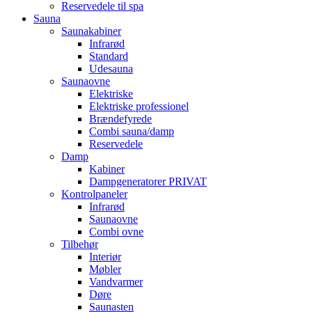
Reservedele til spa
Sauna
Saunakabiner
Infrarød
Standard
Udesauna
Saunaovne
Elektriske
Elektriske professionel
Brændefyrede
Combi sauna/damp
Reservedele
Damp
Kabiner
Dampgeneratorer PRIVAT
Kontrolpaneler
Infrarød
Saunaovne
Combi ovne
Tilbehør
Interiør
Møbler
Vandvarmer
Døre
Saunasten