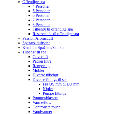
Offentlige spa
4 Personer
5 Personer
6 Personer
7 Personer
8 Personer
Tilbehør til offentlige spa
Reservedele til offentlige spa
Passion Aromaduft
Spazazz duftserie
Kemi fra SpaCare/Saniklar
Tilbehør til spa
Cover lift
Patron filtre
Rengøring
Møbler
Diverse tilbehør
Diverse fittings til spa
Fra US mm til EU mm
Nipler
Pumpe fittings
Pumper/blæsere
Varme/flow
Controllere/touch
Vandvarmer