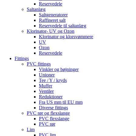
Reservedele
Saltanlæg
Saltgeneratorer
Raffineret salt
Reservedele til saltanlæg
Klorinator- UV og Ozon
Klorinator og klorsvømmere
UV
Ozon
Reservedele
Fittings
PVC fittings
Vinkler og bøjninger
Unioner
Tee / Y / kryds
Muffer
Ventiler
Reduktioner
Fra US mm til EU mm
Diverse fittings
PVC rør og flexslange
PVC flexslange
PVC rør
Lim
PVC lim