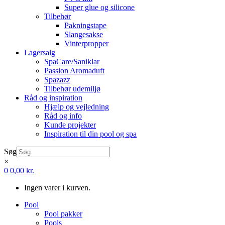
Super glue og silicone
Tilbehør
Pakningstape
Slangesakse
Vinterpropper
Lagersalg
SpaCare/Saniklar
Passion Aromaduft
Spazazz
Tilbehør udemiljø
Råd og inspiration
Hjælp og vejledning
Råd og info
Kunde projekter
Inspiration til din pool og spa
Søg
×
0
0,00
kr.
Ingen varer i kurven.
Pool
Pool pakker
Pools