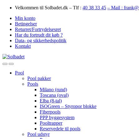
Skip
Skip
Velkommen til Solbadet.dk – Tlf :
40 38 33 45
– Mail : frank@
to
to
Min konto
navigation
content
Betingelser
Returret/Fortrydelsesret
Har du fortrudt dit køb ?
Data- og sikkerhedspolitik
Kontakt
Open
Close
Pool
Pool pakker
Pools
Milano (rund)
Toscana (oval)
Elba (8-tal)
ISOGreen – Styropor blokke
Fiberpools
PPP byggesystem
Pooltrapper
Reservedele til pools
Pool udstyr