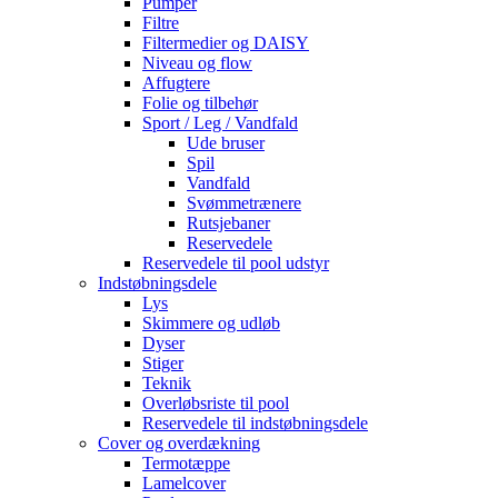
Pumper
Filtre
Filtermedier og DAISY
Niveau og flow
Affugtere
Folie og tilbehør
Sport / Leg / Vandfald
Ude bruser
Spil
Vandfald
Svømmetrænere
Rutsjebaner
Reservedele
Reservedele til pool udstyr
Indstøbningsdele
Lys
Skimmere og udløb
Dyser
Stiger
Teknik
Overløbsriste til pool
Reservedele til indstøbningsdele
Cover og overdækning
Termotæppe
Lamelcover