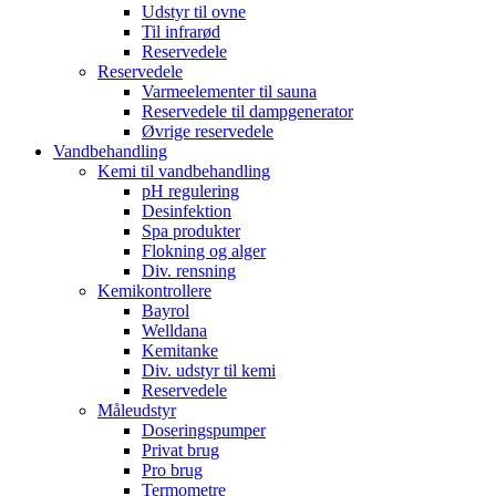
Udstyr til ovne
Til infrarød
Reservedele
Reservedele
Varmeelementer til sauna
Reservedele til dampgenerator
Øvrige reservedele
Vandbehandling
Kemi til vandbehandling
pH regulering
Desinfektion
Spa produkter
Flokning og alger
Div. rensning
Kemikontrollere
Bayrol
Welldana
Kemitanke
Div. udstyr til kemi
Reservedele
Måleudstyr
Doseringspumper
Privat brug
Pro brug
Termometre