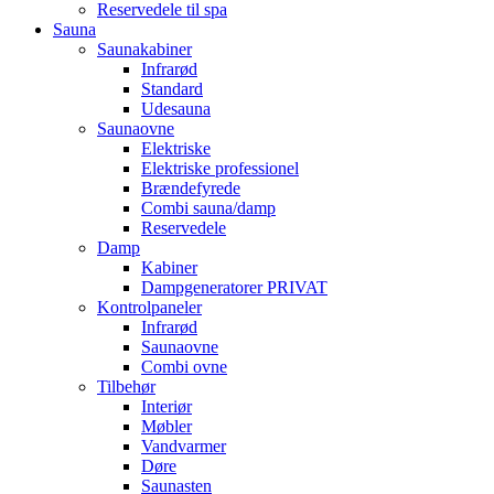
Reservedele til spa
Sauna
Saunakabiner
Infrarød
Standard
Udesauna
Saunaovne
Elektriske
Elektriske professionel
Brændefyrede
Combi sauna/damp
Reservedele
Damp
Kabiner
Dampgeneratorer PRIVAT
Kontrolpaneler
Infrarød
Saunaovne
Combi ovne
Tilbehør
Interiør
Møbler
Vandvarmer
Døre
Saunasten