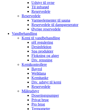
Udstyr til ovne
Til infrarød
Reservedele
Reservedele
Varmeelementer til sauna
Reservedele til dampgenerator
Øvrige reservedele
Vandbehandling
Kemi til vandbehandling
pH regulering
Desinfektion
Spa produkter
Flokning og alger
Div. rensning
Kemikontrollere
Bayrol
Welldana
Kemitanke
Div. udstyr til kemi
Reservedele
Måleudstyr
Doseringspumper
Privat brug
Pro brug
Termometre