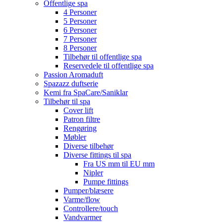
Offentlige spa
4 Personer
5 Personer
6 Personer
7 Personer
8 Personer
Tilbehør til offentlige spa
Reservedele til offentlige spa
Passion Aromaduft
Spazazz duftserie
Kemi fra SpaCare/Saniklar
Tilbehør til spa
Cover lift
Patron filtre
Rengøring
Møbler
Diverse tilbehør
Diverse fittings til spa
Fra US mm til EU mm
Nipler
Pumpe fittings
Pumper/blæsere
Varme/flow
Controllere/touch
Vandvarmer