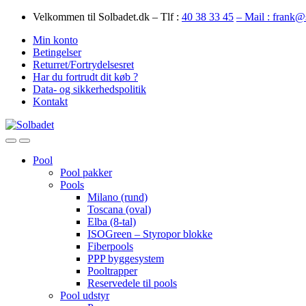
Skip
Skip
Velkommen til Solbadet.dk – Tlf :
40 38 33 45
– Mail : frank@
to
to
Min konto
navigation
content
Betingelser
Returret/Fortrydelsesret
Har du fortrudt dit køb ?
Data- og sikkerhedspolitik
Kontakt
Open
Close
Pool
Pool pakker
Pools
Milano (rund)
Toscana (oval)
Elba (8-tal)
ISOGreen – Styropor blokke
Fiberpools
PPP byggesystem
Pooltrapper
Reservedele til pools
Pool udstyr