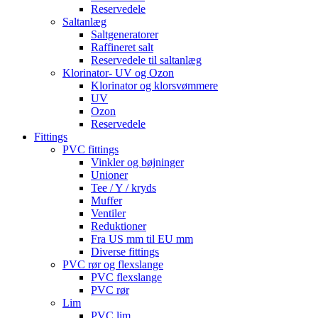
Reservedele
Saltanlæg
Saltgeneratorer
Raffineret salt
Reservedele til saltanlæg
Klorinator- UV og Ozon
Klorinator og klorsvømmere
UV
Ozon
Reservedele
Fittings
PVC fittings
Vinkler og bøjninger
Unioner
Tee / Y / kryds
Muffer
Ventiler
Reduktioner
Fra US mm til EU mm
Diverse fittings
PVC rør og flexslange
PVC flexslange
PVC rør
Lim
PVC lim