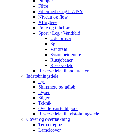
Pumper
Filtre
Filtermedier og DAISY
Niveau og flow
Affugtere
Folie og tilbehør
Sport / Leg / Vandfald
Ude bruser
Spil
Vandfald
Svømmetrænere
Rutsjebaner
Reservedele
Reservedele til pool udstyr
Indstøbningsdele
Lys
Skimmere og udløb
Dyser
Stiger
Teknik
Overløbsriste til pool
Reservedele til indstøbningsdele
Cover og overdækning
Termotæppe
Lamelcover