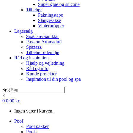
Super glue og silicone
Tilbehør
Pakningstape
Slangesakse
Vinterpropper
Lagersalg
SpaCare/Saniklar
Passion Aromaduft
Spazazz
Tilbehør udemiljø
Råd og inspiration
Hjælp og vejledning
Råd og info
Kunde projekter
Inspiration til din pool og spa
Søg
×
0
0,00
kr.
Ingen varer i kurven.
Pool
Pool pakker
Pools