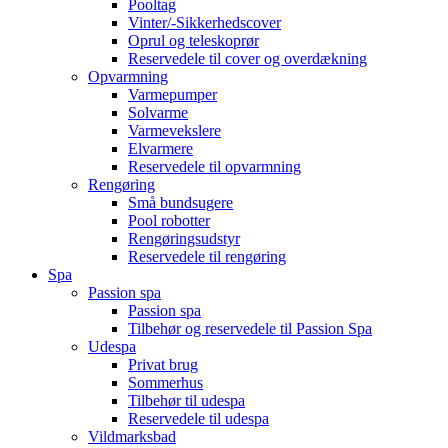
Pooltag
Vinter/-Sikkerhedscover
Oprul og teleskoprør
Reservedele til cover og overdækning
Opvarmning
Varmepumper
Solvarme
Varmevekslere
Elvarmere
Reservedele til opvarmning
Rengøring
Små bundsugere
Pool robotter
Rengøringsudstyr
Reservedele til rengøring
Spa
Passion spa
Passion spa
Tilbehør og reservedele til Passion Spa
Udespa
Privat brug
Sommerhus
Tilbehør til udespa
Reservedele til udespa
Vildmarksbad