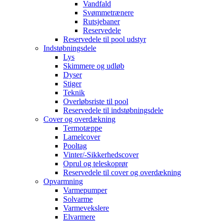
Vandfald
Svømmetrænere
Rutsjebaner
Reservedele
Reservedele til pool udstyr
Indstøbningsdele
Lys
Skimmere og udløb
Dyser
Stiger
Teknik
Overløbsriste til pool
Reservedele til indstøbningsdele
Cover og overdækning
Termotæppe
Lamelcover
Pooltag
Vinter/-Sikkerhedscover
Oprul og teleskoprør
Reservedele til cover og overdækning
Opvarmning
Varmepumper
Solvarme
Varmevekslere
Elvarmere