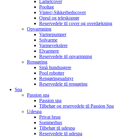
Lamelcover
Pooltag
Vinter/-Sikkerhedscover
Oprul og teleskoprør
Reservedele til cover og overdækning
Opvarmning
Varmepumper
Solvarme
Varmevekslere
Elvarmere
Reservedele til opvarmning
Rengøring
Små bundsugere
Pool robotter
Rengøringsudstyr
Reservedele til rengøring
Spa
Passion spa
Passion spa
Tilbehør og reservedele til Passion Spa
Udespa
Privat brug
Sommerhus
Tilbehør til udespa
Reservedele til udespa