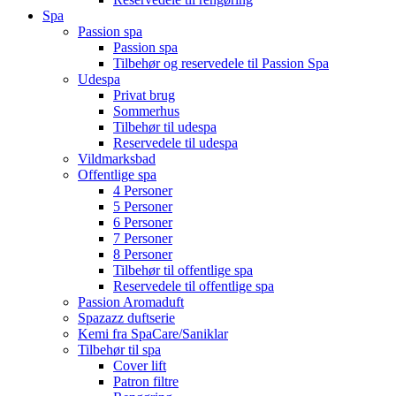
Spa
Passion spa
Passion spa
Tilbehør og reservedele til Passion Spa
Udespa
Privat brug
Sommerhus
Tilbehør til udespa
Reservedele til udespa
Vildmarksbad
Offentlige spa
4 Personer
5 Personer
6 Personer
7 Personer
8 Personer
Tilbehør til offentlige spa
Reservedele til offentlige spa
Passion Aromaduft
Spazazz duftserie
Kemi fra SpaCare/Saniklar
Tilbehør til spa
Cover lift
Patron filtre