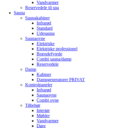
Vandvarmer
Reservedele til spa
Sauna
Saunakabiner
Infrarød
Standard
Udesauna
Saunaovne
Elektriske
Elektriske professionel
Brændefyrede
Combi sauna/damp
Reservedele
Damp
Kabiner
Dampgeneratorer PRIVAT
Kontrolpaneler
Infrarød
Saunaovne
Combi ovne
Tilbehør
Interiør
Møbler
Vandvarmer
Døre