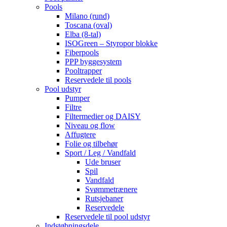
Pools
Milano (rund)
Toscana (oval)
Elba (8-tal)
ISOGreen – Styropor blokke
Fiberpools
PPP byggesystem
Pooltrapper
Reservedele til pools
Pool udstyr
Pumper
Filtre
Filtermedier og DAISY
Niveau og flow
Affugtere
Folie og tilbehør
Sport / Leg / Vandfald
Ude bruser
Spil
Vandfald
Svømmetrænere
Rutsjebaner
Reservedele
Reservedele til pool udstyr
Indstøbningsdele