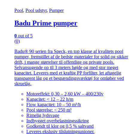
Pool
,
Pool udstyr
,
Pumper
Badu Prime pumper
0
out of 5
(0)
Badu® 90 serien fra Speck, en top klasse af kvalitets pool
pumper, fremstillet af de bedste materialer for solid og sikker
drift, i mange størrelser til offentlige og private pools.
Selvansugende op til 3 meters højde og med stor meget
kapacitet. Leveres med et kraftig PP forfilter, let aftagelig
transparent låg og et bespændingsværktøj for omløber ved
skruelåg.
Motoreffekt: 0,30 – 2,60 kW – 400/230v
Kapacitet: < 12 – 22 h/m
Flow kapacitet: 10 – 50 m³/h
Pool størrelse: < 250 m³
Rimelig lydsvage
Indbygget overbelastningssikring
Godkendt til klor og 0,5 % saltvand
Leveres ekslusiv tilslutningsunioner.