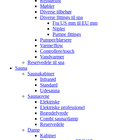
Rengøring
Møbler
Diverse tilbehør
Diverse fittings til spa
Fra US mm til EU mm
Nipler
Pumpe fittings
Pumper/blæsere
Varme/flow
Controllere/touch
Vandvarmer
Reservedele til spa
Sauna
Saunakabiner
Infrarød
Standard
Udesauna
Saunaovne
Elektriske
Elektriske professionel
Brændefyrede
Combi sauna/damp
Reservedele
Damp
Kabiner