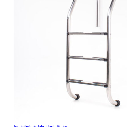
Indstøbningsdele
,
Pool
,
Stiger