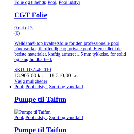
Folie og tilbehør
,
Pool
,
Pool udstyr
kan
vælges
CGT Folie
på
varesiden
0
out of 5
(0)
Welldana® top kvalitetsfolie for den professionelle pool
håndværker, til offentlige og private pool. Fremstillet i de
bedste materialer, kraftig armeret 1,5 mm tykkelse, for solid
og lang holdbarhed.
SKU: D37-462010
Prisinterval:
13.905,00
kr.
–
18.310,00
kr.
13.905,00 kr.
Vælg muligheder
Dette
Pool
,
Pool udstyr
,
Sport og vandfald
til
vare
18.310,00 kr.
har
Pumpe til Taifun
flere
varianter.
Mulighederne
Pool
,
Pool udstyr
,
Sport og vandfald
kan
vælges
Pumpe til Taifun
på