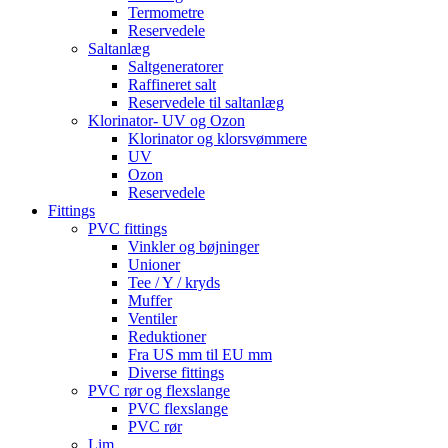
Termometre
Reservedele
Saltanlæg
Saltgeneratorer
Raffineret salt
Reservedele til saltanlæg
Klorinator- UV og Ozon
Klorinator og klorsvømmere
UV
Ozon
Reservedele
Fittings
PVC fittings
Vinkler og bøjninger
Unioner
Tee / Y / kryds
Muffer
Ventiler
Reduktioner
Fra US mm til EU mm
Diverse fittings
PVC rør og flexslange
PVC flexslange
PVC rør
Lim