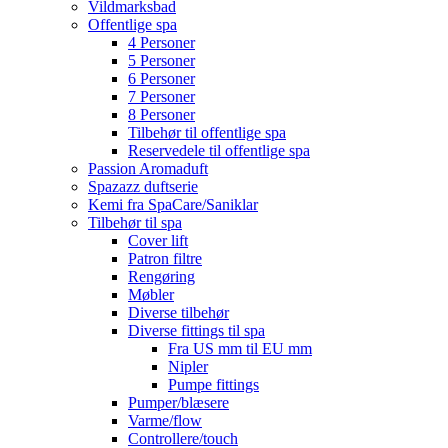
Vildmarksbad
Offentlige spa
4 Personer
5 Personer
6 Personer
7 Personer
8 Personer
Tilbehør til offentlige spa
Reservedele til offentlige spa
Passion Aromaduft
Spazazz duftserie
Kemi fra SpaCare/Saniklar
Tilbehør til spa
Cover lift
Patron filtre
Rengøring
Møbler
Diverse tilbehør
Diverse fittings til spa
Fra US mm til EU mm
Nipler
Pumpe fittings
Pumper/blæsere
Varme/flow
Controllere/touch