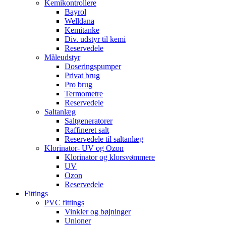
Kemikontrollere
Bayrol
Welldana
Kemitanke
Div. udstyr til kemi
Reservedele
Måleudstyr
Doseringspumper
Privat brug
Pro brug
Termometre
Reservedele
Saltanlæg
Saltgeneratorer
Raffineret salt
Reservedele til saltanlæg
Klorinator- UV og Ozon
Klorinator og klorsvømmere
UV
Ozon
Reservedele
Fittings
PVC fittings
Vinkler og bøjninger
Unioner