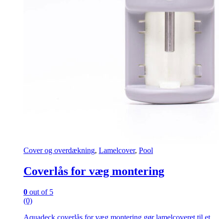
Cover og overdækning
,
Lamelcover
,
Pool
Coverlås for væg montering
0
out of 5
(0)
Aquadeck coverlås for væg montering gør lamelcoveret til et