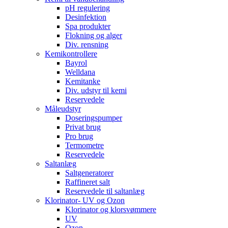
pH regulering
Desinfektion
Spa produkter
Flokning og alger
Div. rensning
Kemikontrollere
Bayrol
Welldana
Kemitanke
Div. udstyr til kemi
Reservedele
Måleudstyr
Doseringspumper
Privat brug
Pro brug
Termometre
Reservedele
Saltanlæg
Saltgeneratorer
Raffineret salt
Reservedele til saltanlæg
Klorinator- UV og Ozon
Klorinator og klorsvømmere
UV
Ozon