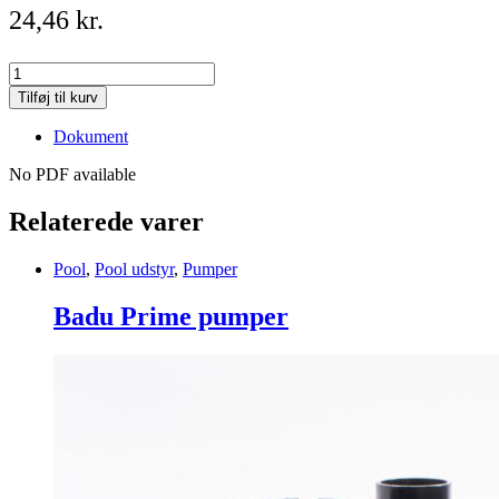
24,46
kr.
Diffuser
gasket,
Tilføj til kurv
Ondina
quantity
Dokument
No PDF available
Relaterede varer
Pool
,
Pool udstyr
,
Pumper
Badu Prime pumper