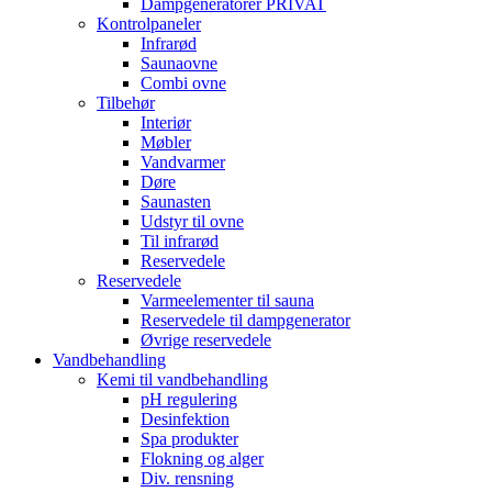
Dampgeneratorer PRIVAT
Kontrolpaneler
Infrarød
Saunaovne
Combi ovne
Tilbehør
Interiør
Møbler
Vandvarmer
Døre
Saunasten
Udstyr til ovne
Til infrarød
Reservedele
Reservedele
Varmeelementer til sauna
Reservedele til dampgenerator
Øvrige reservedele
Vandbehandling
Kemi til vandbehandling
pH regulering
Desinfektion
Spa produkter
Flokning og alger
Div. rensning