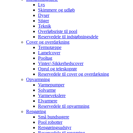
Lys
Skimmere og udløb
Dyser
Stiger
Teknik
Overløbsriste til pool
Reservedele til indstøbningsdele
Cover og overdækning
Termotæppe
Lamelcover
Pooltag
Vinter/-Sikkerhedscover
Oprul og teleskoprør
Reservedele til cover og overdækning
Opvarmning
Varmepumper
Solvarme
Varmevekslere
Elvarmere
Reservedele til opvarmning
Rengøring
Små bundsugere
Pool robotter
Rengøringsudstyr
Reservedele til rengøring