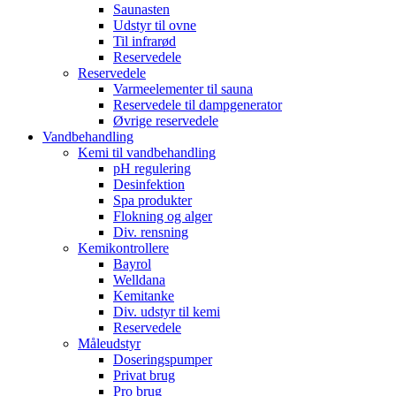
Saunasten
Udstyr til ovne
Til infrarød
Reservedele
Reservedele
Varmeelementer til sauna
Reservedele til dampgenerator
Øvrige reservedele
Vandbehandling
Kemi til vandbehandling
pH regulering
Desinfektion
Spa produkter
Flokning og alger
Div. rensning
Kemikontrollere
Bayrol
Welldana
Kemitanke
Div. udstyr til kemi
Reservedele
Måleudstyr
Doseringspumper
Privat brug
Pro brug