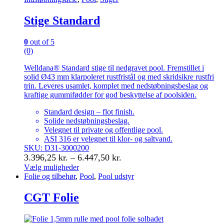
Stige Standard
0
out of 5
(0)
Welldana® Standard stige til nedgravet pool. Fremstillet i
solid Ø43 mm klarpoleret rustfristål og med skridsikre rustfri
trin. Leveres usamlet, komplet med nedstøbningsbeslag og
kraftige gummifødder for god beskyttelse af poolsiden.
Standard design – flot finish.
Solide nedstøbningsbeslag.
Velegnet til private og offentlige pool.
ASI 316 er velegnet til klor- og saltvand.
SKU: D31-3000200
Prisinterval:
3.396,25
kr.
–
6.447,50
kr.
3.396,25 kr.
Vælg muligheder
Dette
Folie og tilbehør
,
Pool
,
Pool udstyr
til
vare
6.447,50 kr.
har
CGT Folie
flere
varianter.
Mulighederne