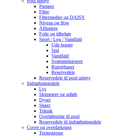
Pool udstyr
Pumper
Filtre
Filtermedier og DAISY
Niveau og flow
Affugtere
Folie og tilbehør
Sport / Leg / Vandfald
Ude bruser
Spil
Vandfald
Svømmetrænere
Rutsjebaner
Reservedele
Reservedele til pool udstyr
Indstøbningsdele
Lys
Skimmere og udløb
Dyser
Stiger
Teknik
Overløbsriste til pool
Reservedele til indstøbningsdele
Cover og overdækning
Termotæppe