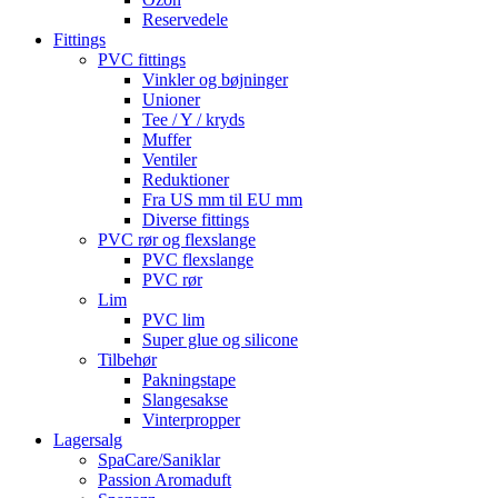
Reservedele
Fittings
PVC fittings
Vinkler og bøjninger
Unioner
Tee / Y / kryds
Muffer
Ventiler
Reduktioner
Fra US mm til EU mm
Diverse fittings
PVC rør og flexslange
PVC flexslange
PVC rør
Lim
PVC lim
Super glue og silicone
Tilbehør
Pakningstape
Slangesakse
Vinterpropper
Lagersalg
SpaCare/Saniklar
Passion Aromaduft