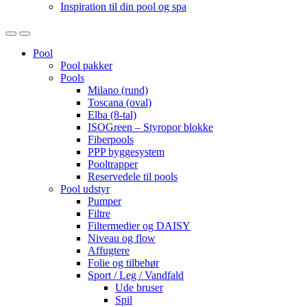
Inspiration til din pool og spa
Open
Close
Pool
Pool pakker
Pools
Milano (rund)
Toscana (oval)
Elba (8-tal)
ISOGreen – Styropor blokke
Fiberpools
PPP byggesystem
Pooltrapper
Reservedele til pools
Pool udstyr
Pumper
Filtre
Filtermedier og DAISY
Niveau og flow
Affugtere
Folie og tilbehør
Sport / Leg / Vandfald
Ude bruser
Spil