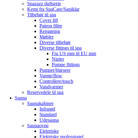
Spazazz duftserie
Kemi fra SpaCare/Saniklar
Tilbehør til spa
Cover lift
Patron filtre
Rengøring
Møbler
Diverse tilbehør
Diverse fittings til spa
Fra US mm til EU mm
Nipler
Pumpe fittings
Pumper/blæsere
Varme/flow
Controllere/touch
Vandvarmer
Reservedele til spa
Sauna
Saunakabiner
Infrarød
Standard
Udesauna
Saunaovne
Elektriske
Elektriske professionel