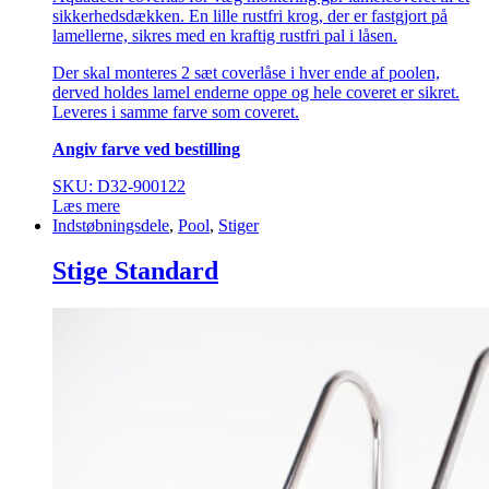
sikkerhedsdækken. En lille rustfri krog, der er fastgjort på
lamellerne, sikres med en kraftig rustfri pal i låsen.
Der skal monteres 2 sæt coverlåse i hver ende af poolen,
derved holdes lamel enderne oppe og hele coveret er sikret.
Leveres i samme farve som coveret.
Angiv farve ved bestilling
SKU: D32-900122
Læs mere
Indstøbningsdele
,
Pool
,
Stiger
Stige Standard