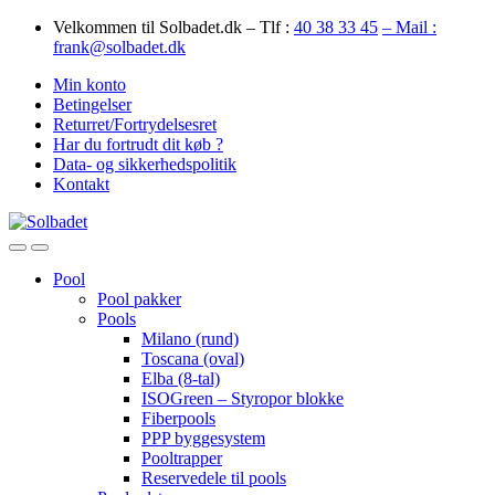
Skip
Skip
Velkommen til Solbadet.dk – Tlf :
40 38 33 45
– Mail :
to
to
frank@solbadet.dk
navigation
content
Min konto
Betingelser
Returret/Fortrydelsesret
Har du fortrudt dit køb ?
Data- og sikkerhedspolitik
Kontakt
Open
Close
Pool
Pool pakker
Pools
Milano (rund)
Toscana (oval)
Elba (8-tal)
ISOGreen – Styropor blokke
Fiberpools
PPP byggesystem
Pooltrapper
Reservedele til pools