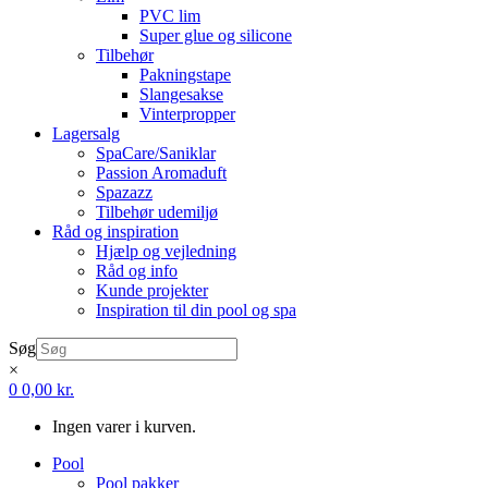
PVC lim
Super glue og silicone
Tilbehør
Pakningstape
Slangesakse
Vinterpropper
Lagersalg
SpaCare/Saniklar
Passion Aromaduft
Spazazz
Tilbehør udemiljø
Råd og inspiration
Hjælp og vejledning
Råd og info
Kunde projekter
Inspiration til din pool og spa
Søg
×
0
0,00
kr.
Ingen varer i kurven.
Pool
Pool pakker