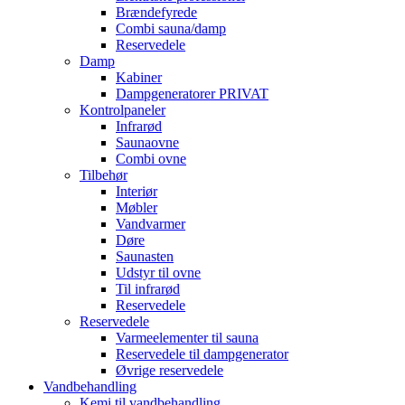
Brændefyrede
Combi sauna/damp
Reservedele
Damp
Kabiner
Dampgeneratorer PRIVAT
Kontrolpaneler
Infrarød
Saunaovne
Combi ovne
Tilbehør
Interiør
Møbler
Vandvarmer
Døre
Saunasten
Udstyr til ovne
Til infrarød
Reservedele
Reservedele
Varmeelementer til sauna
Reservedele til dampgenerator
Øvrige reservedele
Vandbehandling
Kemi til vandbehandling