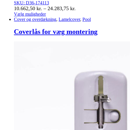
SKU: D36-174113
Prisinterval:
10.662,50
kr.
–
24.283,75
kr.
10.662,50 kr.
Vælg muligheder
Dette
Cover og overdækning
,
Lamelcover
,
Pool
til
vare
24.283,75 kr.
har
Coverlås for væg montering
flere
varianter.
Mulighederne
kan
vælges
på
varesiden