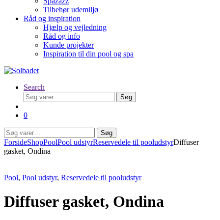
Spazazz
Tilbehør udemiljø
Råd og inspiration
Hjælp og vejledning
Råd og info
Kunde projekter
Inspiration til din pool og spa
Search
Søg
Søg
efter:
0
Søg
Søg
efter:
Forside
Shop
Pool
Pool udstyr
Reservedele til pooludstyr
Diffuser
gasket, Ondina
Pool
,
Pool udstyr
,
Reservedele til pooludstyr
Diffuser gasket, Ondina