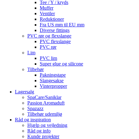
Tee / Y / kryds
Muffer
Ventiler
Reduktioner
Fra US mm til EU mm
Diverse fittings
PVC rør og flexslange
PVC flexslange
PVC rør
Lim
PVC lim
Super glue og silicone
Tilbehør
Pakningstape
Slangesakse
Vinterpropper
Lagersalg
SpaCare/Saniklar
Passion Aromaduft
Spazazz
Tilbehør udemiljø
Råd og inspiration
Hjælp og vejledning
Råd og info
Kunde projekter