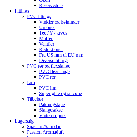
Reservedele
Fittings
PVC fittings
Vinkler og bøjninger
Unioner
Tee / Y / kryds
Muffer
Ventiler
Reduktioner
Fra US mm til EU mm
Diverse fittings
PVC rør og flexslange
PVC flexslange
PVC rør
Lim
PVC lim
Super glue og silicone
Tilbehør
Pakningstape
Slangesakse
Vinterpropper
Lagersalg
SpaCare/Saniklar
Passion Aromaduft