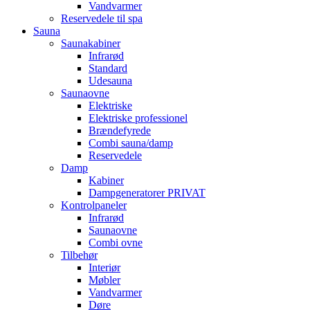
Vandvarmer
Reservedele til spa
Sauna
Saunakabiner
Infrarød
Standard
Udesauna
Saunaovne
Elektriske
Elektriske professionel
Brændefyrede
Combi sauna/damp
Reservedele
Damp
Kabiner
Dampgeneratorer PRIVAT
Kontrolpaneler
Infrarød
Saunaovne
Combi ovne
Tilbehør
Interiør
Møbler
Vandvarmer
Døre