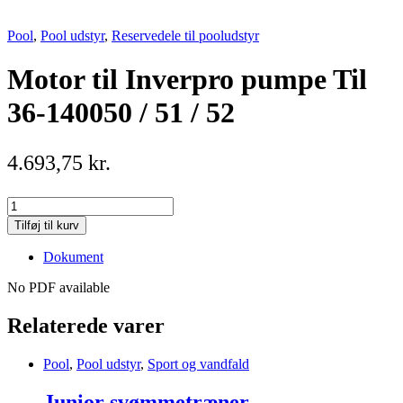
Pool
,
Pool udstyr
,
Reservedele til pooludstyr
Motor til Inverpro pumpe Til
36-140050 / 51 / 52
4.693,75
kr.
Motor
til
Tilføj til kurv
Inverpro
pumpe
Dokument
Til
36-
No PDF available
140050
/
Relaterede varer
51
/
Pool
,
Pool udstyr
,
Sport og vandfald
52
quantity
Junior svømmetræner