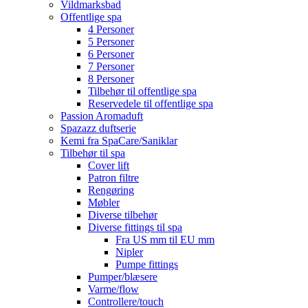
Vildmarksbad
Offentlige spa
4 Personer
5 Personer
6 Personer
7 Personer
8 Personer
Tilbehør til offentlige spa
Reservedele til offentlige spa
Passion Aromaduft
Spazazz duftserie
Kemi fra SpaCare/Saniklar
Tilbehør til spa
Cover lift
Patron filtre
Rengøring
Møbler
Diverse tilbehør
Diverse fittings til spa
Fra US mm til EU mm
Nipler
Pumpe fittings
Pumper/blæsere
Varme/flow
Controllere/touch