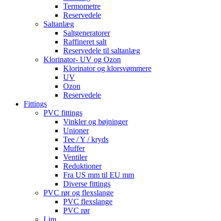
Termometre
Reservedele
Saltanlæg
Saltgeneratorer
Raffineret salt
Reservedele til saltanlæg
Klorinator- UV og Ozon
Klorinator og klorsvømmere
UV
Ozon
Reservedele
Fittings
PVC fittings
Vinkler og bøjninger
Unioner
Tee / Y / kryds
Muffer
Ventiler
Reduktioner
Fra US mm til EU mm
Diverse fittings
PVC rør og flexslange
PVC flexslange
PVC rør
Lim