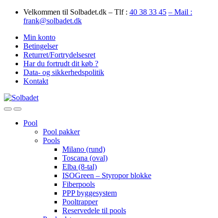
Skip
Skip
Velkommen til Solbadet.dk – Tlf :
40 38 33 45
– Mail :
to
to
frank@solbadet.dk
navigation
content
Min konto
Betingelser
Returret/Fortrydelsesret
Har du fortrudt dit køb ?
Data- og sikkerhedspolitik
Kontakt
Open
Close
Pool
Pool pakker
Pools
Milano (rund)
Toscana (oval)
Elba (8-tal)
ISOGreen – Styropor blokke
Fiberpools
PPP byggesystem
Pooltrapper
Reservedele til pools