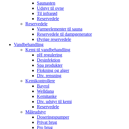
Saunasten
Udstyr til ovne
Til infrarød
Reservedele
Reservedele
Varmeelementer til sauna
Reservedele til dampgenerator
Øvrige reservedele
Vandbehandling
Kemi til vandbehandling
pH regulering
Desinfektion
Spa produkter
Flokning og alger
Div. rensning
Kemikontrollere
Bayrol
Welldana
Kemitanke
Div. udstyr til kemi
Reservedele
Måleudstyr
Doseringspumper
Privat brug
Pro brug