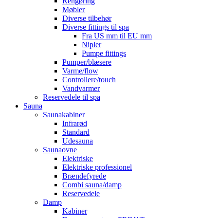
Rengøring
Møbler
Diverse tilbehør
Diverse fittings til spa
Fra US mm til EU mm
Nipler
Pumpe fittings
Pumper/blæsere
Varme/flow
Controllere/touch
Vandvarmer
Reservedele til spa
Sauna
Saunakabiner
Infrarød
Standard
Udesauna
Saunaovne
Elektriske
Elektriske professionel
Brændefyrede
Combi sauna/damp
Reservedele
Damp
Kabiner