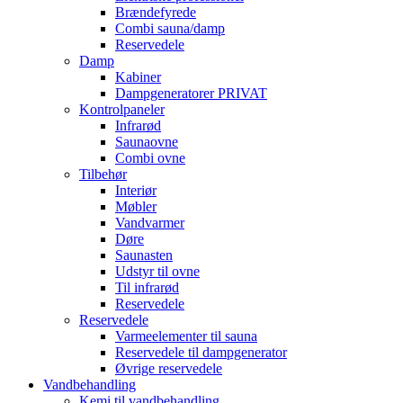
Brændefyrede
Combi sauna/damp
Reservedele
Damp
Kabiner
Dampgeneratorer PRIVAT
Kontrolpaneler
Infrarød
Saunaovne
Combi ovne
Tilbehør
Interiør
Møbler
Vandvarmer
Døre
Saunasten
Udstyr til ovne
Til infrarød
Reservedele
Reservedele
Varmeelementer til sauna
Reservedele til dampgenerator
Øvrige reservedele
Vandbehandling
Kemi til vandbehandling