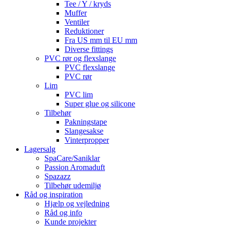
Tee / Y / kryds
Muffer
Ventiler
Reduktioner
Fra US mm til EU mm
Diverse fittings
PVC rør og flexslange
PVC flexslange
PVC rør
Lim
PVC lim
Super glue og silicone
Tilbehør
Pakningstape
Slangesakse
Vinterpropper
Lagersalg
SpaCare/Saniklar
Passion Aromaduft
Spazazz
Tilbehør udemiljø
Råd og inspiration
Hjælp og vejledning
Råd og info
Kunde projekter