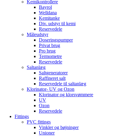
Kemikontrollere
Bayrol
Welldana
Kemitanke
Div. udstyr til kemi
Reservedele
Måleudstyr
Doseringspumper
Privat brug
Pro brug
Termometre
Reservedele
Saltanlæg
Saltgeneratorer
Raffineret salt
Reservedele til saltanlæg
Klorinator- UV og Ozon
Klorinator og klorsvømmere
UV
Ozon
Reservedele
Fittings
PVC fittings
Vinkler og bøjninger
Unioner