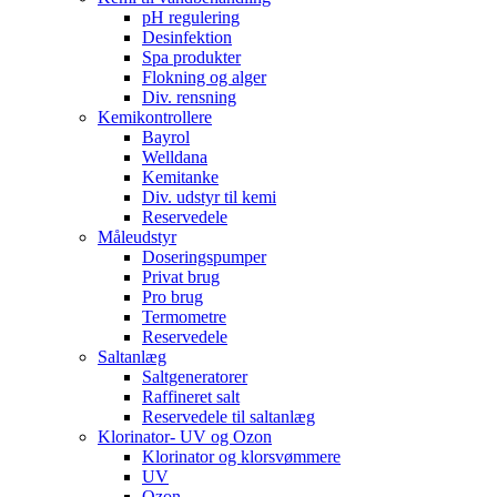
pH regulering
Desinfektion
Spa produkter
Flokning og alger
Div. rensning
Kemikontrollere
Bayrol
Welldana
Kemitanke
Div. udstyr til kemi
Reservedele
Måleudstyr
Doseringspumper
Privat brug
Pro brug
Termometre
Reservedele
Saltanlæg
Saltgeneratorer
Raffineret salt
Reservedele til saltanlæg
Klorinator- UV og Ozon
Klorinator og klorsvømmere
UV
Ozon