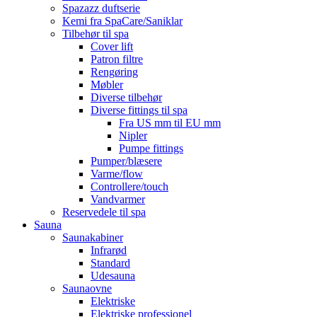
Spazazz duftserie
Kemi fra SpaCare/Saniklar
Tilbehør til spa
Cover lift
Patron filtre
Rengøring
Møbler
Diverse tilbehør
Diverse fittings til spa
Fra US mm til EU mm
Nipler
Pumpe fittings
Pumper/blæsere
Varme/flow
Controllere/touch
Vandvarmer
Reservedele til spa
Sauna
Saunakabiner
Infrarød
Standard
Udesauna
Saunaovne
Elektriske
Elektriske professionel