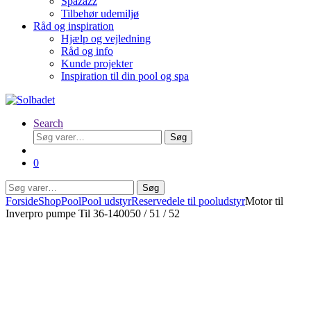
Spazazz
Tilbehør udemiljø
Råd og inspiration
Hjælp og vejledning
Råd og info
Kunde projekter
Inspiration til din pool og spa
Search
Søg
Søg
efter:
0
Søg
Søg
efter:
Forside
Shop
Pool
Pool udstyr
Reservedele til pooludstyr
Motor til
Inverpro pumpe Til 36-140050 / 51 / 52