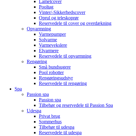
Lamelcover
Pooltag
Vinter/-Sikkerhedscover
Oprul og teleskoprør
Reservedele til cover og overdækning
Opvarmning
Varmepumper
Solvarme
Varmevekslere
Elvarmere
Reservedele til opvarmning
Rengøring
Små bundsugere
Pool robotter
Rengøringsudstyr
Reservedele til rengøring
Spa
Passion spa
Passion spa
Tilbehør og reservedele til Passion Spa
Udespa
Privat brug
Sommerhus
Tilbehør til udespa
Reservedele til udespa