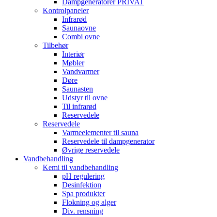
Dampgeneratorer PRIVAT
Kontrolpaneler
Infrarød
Saunaovne
Combi ovne
Tilbehør
Interiør
Møbler
Vandvarmer
Døre
Saunasten
Udstyr til ovne
Til infrarød
Reservedele
Reservedele
Varmeelementer til sauna
Reservedele til dampgenerator
Øvrige reservedele
Vandbehandling
Kemi til vandbehandling
pH regulering
Desinfektion
Spa produkter
Flokning og alger
Div. rensning