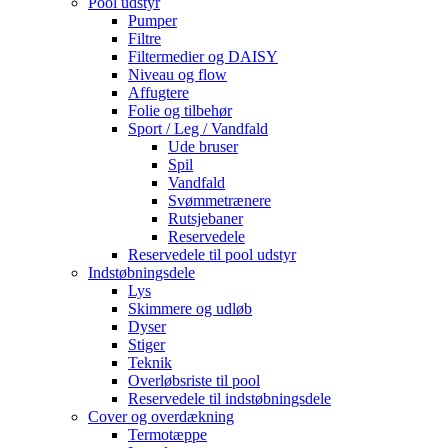
Pool udstyr
Pumper
Filtre
Filtermedier og DAISY
Niveau og flow
Affugtere
Folie og tilbehør
Sport / Leg / Vandfald
Ude bruser
Spil
Vandfald
Svømmetrænere
Rutsjebaner
Reservedele
Reservedele til pool udstyr
Indstøbningsdele
Lys
Skimmere og udløb
Dyser
Stiger
Teknik
Overløbsriste til pool
Reservedele til indstøbningsdele
Cover og overdækning
Termotæppe