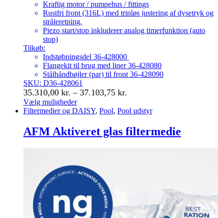
Kraftig motor / pumpehus / fittings
Rustfri front (316L) med trinløs justering af dysetryk og
stråleretning.
Piezo start/stop inkluderer analog timerfunktion (auto
stop)
Tilkøb:
Indstøbningsdel 36-428000
Flangekit til brug med liner 36-428080
Stålhåndbøjler (par) til front 36-428090
SKU: D36-428061
Prisinterval:
35.310,00
kr.
–
37.103,75
kr.
35.310,00 kr.
Vælg muligheder
Dette
Filtermedier og DAISY
,
Pool
,
Pool udstyr
til
vare
37.103,75 kr.
har
AFM Aktiveret glas filtermedie
flere
varianter.
Mulighederne
kan
vælges
på
varesiden