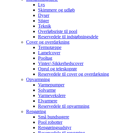
Lys
Skimmere og udløb
Dyser
Stiger
Teknik
Overløbsriste til pool
Reservedele til indstøbningsdele
Cover og overdækning
Termotæppe
Lamelcover
Pooltag
Vinter/-Sikkerhedscover
Oprul og teleskoprør
Reservedele til cover og overdækning
Opvarmning
Varmepumper
Solvarme
Varmevekslere
Elvarmere
Reservedele til opvarmning
Rengøring
Små bundsugere
Pool robotter
Rengøringsudstyr
Reservedele til rengøring