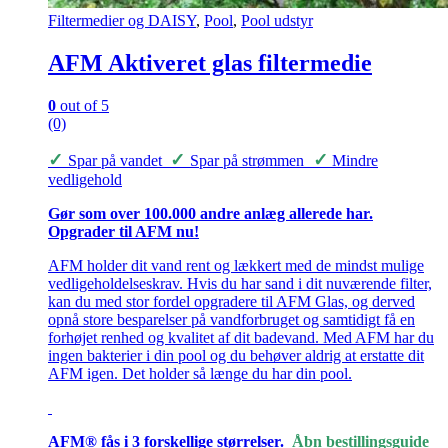
Filtermedier og DAISY
,
Pool
,
Pool udstyr
AFM Aktiveret glas filtermedie
0
out of 5
(0)
✓
✓
✓
Spar på vandet
Spar på strømmen
Mindre
vedligehold
Gør som over 100.000 andre anlæg allerede har.
Opgrader til AFM nu!
AFM holder dit vand rent og lækkert med de mindst mulige
vedligeholdelseskrav. Hvis du har sand i dit nuværende filter,
kan du med stor fordel opgradere til AFM Glas, og derved
opnå store besparelser på vandforbruget og samtidigt få en
forhøjet renhed og kvalitet af dit badevand. Med AFM har du
ingen bakterier i din pool og du behøver aldrig at erstatte dit
AFM igen. Det holder så længe du har din pool.
AFM® fås i 3 forskellige størrelser.
Åbn bestillingsguide