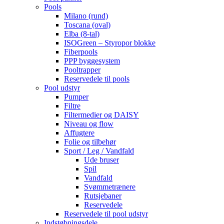
Pools
Milano (rund)
Toscana (oval)
Elba (8-tal)
ISOGreen – Styropor blokke
Fiberpools
PPP byggesystem
Pooltrapper
Reservedele til pools
Pool udstyr
Pumper
Filtre
Filtermedier og DAISY
Niveau og flow
Affugtere
Folie og tilbehør
Sport / Leg / Vandfald
Ude bruser
Spil
Vandfald
Svømmetrænere
Rutsjebaner
Reservedele
Reservedele til pool udstyr
Indstøbningsdele