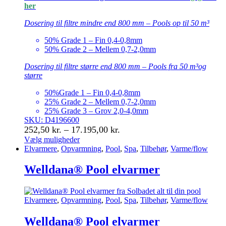
her
Dosering til filtre mindre end 800 mm – Pools op til 50 m³
50% Grade 1 – Fin 0,4-0,8mm
50% Grade 2 – Mellem 0,7-2,0mm
Dosering til filtre større end 800 mm – Pools fra 50 m³og
større
50%Grade 1 – Fin 0,4-0,8mm
25% Grade 2 – Mellem 0,7-2,0mm
25% Grade 3 – Grov 2,0-4,0mm
SKU: D4196600
Prisinterval:
252,50
kr.
–
17.195,00
kr.
252,50 kr.
Vælg muligheder
Dette
Elvarmere
,
Opvarmning
,
Pool
,
Spa
,
Tilbehør
,
Varme/flow
til
vare
17.195,00 kr.
har
Welldana® Pool elvarmer
flere
varianter.
Mulighederne
Elvarmere
,
Opvarmning
,
Pool
,
Spa
,
Tilbehør
,
Varme/flow
kan
vælges
Welldana® Pool elvarmer
på