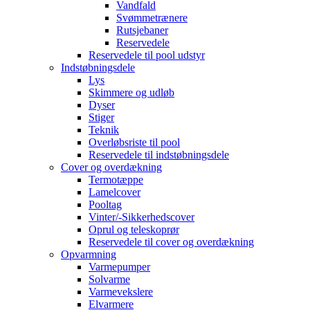
Vandfald
Svømmetrænere
Rutsjebaner
Reservedele
Reservedele til pool udstyr
Indstøbningsdele
Lys
Skimmere og udløb
Dyser
Stiger
Teknik
Overløbsriste til pool
Reservedele til indstøbningsdele
Cover og overdækning
Termotæppe
Lamelcover
Pooltag
Vinter/-Sikkerhedscover
Oprul og teleskoprør
Reservedele til cover og overdækning
Opvarmning
Varmepumper
Solvarme
Varmevekslere
Elvarmere