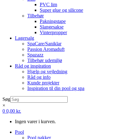
PVC lim
Super glue og silicone
Tilbehør
Pakningstape
Slangesakse
Vinterpropper
Lagersalg
SpaCare/Saniklar
Passion Aromaduft
Spazazz
Tilbehør udemiljø
Råd og inspiration
Hjælp og vejledning
Råd og info
Kunde projekter
Inspiration til din pool og spa
Søg
×
0
0,00
kr.
Ingen varer i kurven.
Pool
Pool pakker