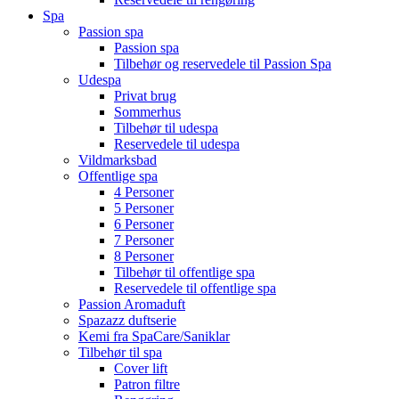
Spa
Passion spa
Passion spa
Tilbehør og reservedele til Passion Spa
Udespa
Privat brug
Sommerhus
Tilbehør til udespa
Reservedele til udespa
Vildmarksbad
Offentlige spa
4 Personer
5 Personer
6 Personer
7 Personer
8 Personer
Tilbehør til offentlige spa
Reservedele til offentlige spa
Passion Aromaduft
Spazazz duftserie
Kemi fra SpaCare/Saniklar
Tilbehør til spa
Cover lift
Patron filtre