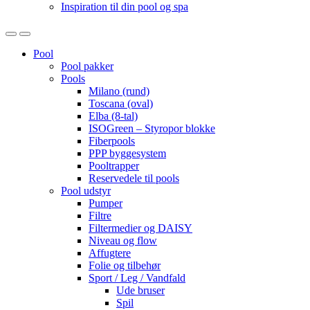
Inspiration til din pool og spa
Open
Close
Pool
Pool pakker
Pools
Milano (rund)
Toscana (oval)
Elba (8-tal)
ISOGreen – Styropor blokke
Fiberpools
PPP byggesystem
Pooltrapper
Reservedele til pools
Pool udstyr
Pumper
Filtre
Filtermedier og DAISY
Niveau og flow
Affugtere
Folie og tilbehør
Sport / Leg / Vandfald
Ude bruser
Spil