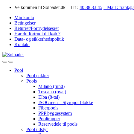
Skip
Skip
Velkommen til Solbadet.dk – Tlf :
40 38 33 45
– Mail : frank@
to
to
Min konto
navigation
content
Betingelser
Returret/Fortrydelsesret
Har du fortrudt dit køb ?
Data- og sikkerhedspolitik
Kontakt
Open
Close
Pool
Pool pakker
Pools
Milano (rund)
Toscana (oval)
Elba (8-tal)
ISOGreen – Styropor blokke
Fiberpools
PPP byggesystem
Pooltrapper
Reservedele til pools
Pool udstyr