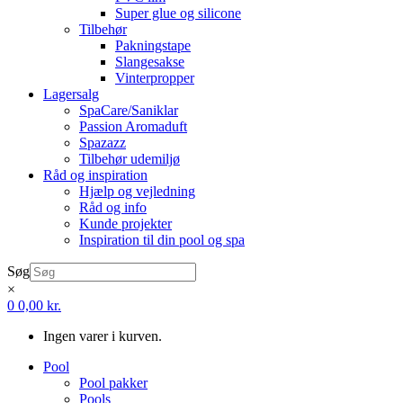
Super glue og silicone
Tilbehør
Pakningstape
Slangesakse
Vinterpropper
Lagersalg
SpaCare/Saniklar
Passion Aromaduft
Spazazz
Tilbehør udemiljø
Råd og inspiration
Hjælp og vejledning
Råd og info
Kunde projekter
Inspiration til din pool og spa
Søg
×
0
0,00
kr.
Ingen varer i kurven.
Pool
Pool pakker
Pools