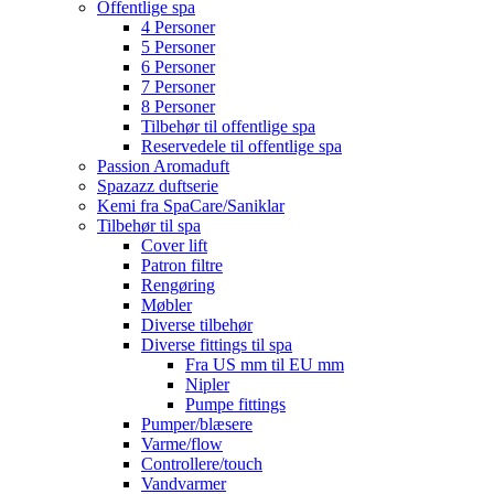
Offentlige spa
4 Personer
5 Personer
6 Personer
7 Personer
8 Personer
Tilbehør til offentlige spa
Reservedele til offentlige spa
Passion Aromaduft
Spazazz duftserie
Kemi fra SpaCare/Saniklar
Tilbehør til spa
Cover lift
Patron filtre
Rengøring
Møbler
Diverse tilbehør
Diverse fittings til spa
Fra US mm til EU mm
Nipler
Pumpe fittings
Pumper/blæsere
Varme/flow
Controllere/touch
Vandvarmer