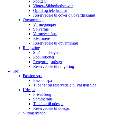
Pooltag
Vinter/-Sikkerhedscover
Oprul og teleskoprør
Reservedele til cover og overdækning
Opvarmning
Varmepumper
Solvarme
Varmevekslere
Elvarmere
Reservedele til opvarmning
Rengøring
Små bundsugere
Pool robotter
Rengøringsudstyr
Reservedele til rengøring
Spa
Passion spa
Passion spa
Tilbehør og reservedele til Passion Spa
Udespa
Privat brug
Sommerhus
Tilbehør til udespa
Reservedele til udespa
Vildmarksbad