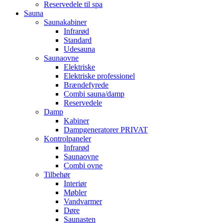
Reservedele til spa
Sauna
Saunakabiner
Infrarød
Standard
Udesauna
Saunaovne
Elektriske
Elektriske professionel
Brændefyrede
Combi sauna/damp
Reservedele
Damp
Kabiner
Dampgeneratorer PRIVAT
Kontrolpaneler
Infrarød
Saunaovne
Combi ovne
Tilbehør
Interiør
Møbler
Vandvarmer
Døre
Saunasten