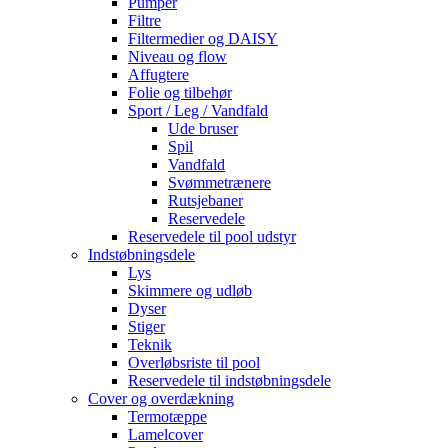
Pumper
Filtre
Filtermedier og DAISY
Niveau og flow
Affugtere
Folie og tilbehør
Sport / Leg / Vandfald
Ude bruser
Spil
Vandfald
Svømmetrænere
Rutsjebaner
Reservedele
Reservedele til pool udstyr
Indstøbningsdele
Lys
Skimmere og udløb
Dyser
Stiger
Teknik
Overløbsriste til pool
Reservedele til indstøbningsdele
Cover og overdækning
Termotæppe
Lamelcover