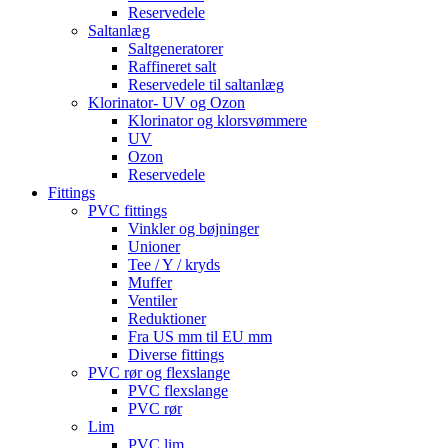
Reservedele
Saltanlæg
Saltgeneratorer
Raffineret salt
Reservedele til saltanlæg
Klorinator- UV og Ozon
Klorinator og klorsvømmere
UV
Ozon
Reservedele
Fittings
PVC fittings
Vinkler og bøjninger
Unioner
Tee / Y / kryds
Muffer
Ventiler
Reduktioner
Fra US mm til EU mm
Diverse fittings
PVC rør og flexslange
PVC flexslange
PVC rør
Lim
PVC lim