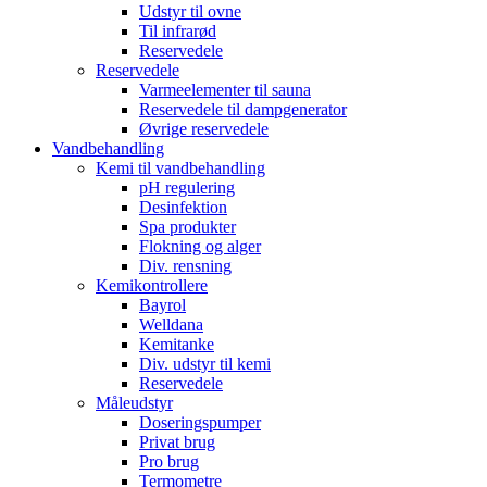
Udstyr til ovne
Til infrarød
Reservedele
Reservedele
Varmeelementer til sauna
Reservedele til dampgenerator
Øvrige reservedele
Vandbehandling
Kemi til vandbehandling
pH regulering
Desinfektion
Spa produkter
Flokning og alger
Div. rensning
Kemikontrollere
Bayrol
Welldana
Kemitanke
Div. udstyr til kemi
Reservedele
Måleudstyr
Doseringspumper
Privat brug
Pro brug
Termometre