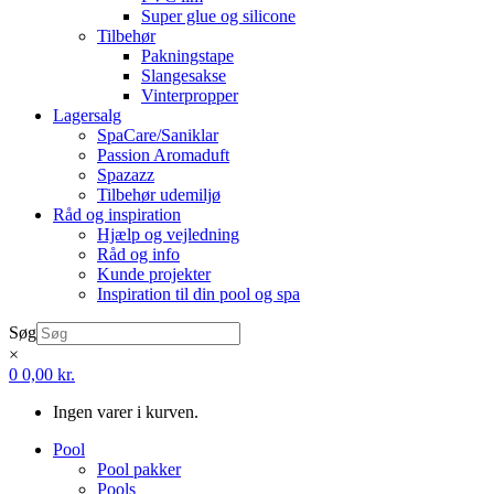
Super glue og silicone
Tilbehør
Pakningstape
Slangesakse
Vinterpropper
Lagersalg
SpaCare/Saniklar
Passion Aromaduft
Spazazz
Tilbehør udemiljø
Råd og inspiration
Hjælp og vejledning
Råd og info
Kunde projekter
Inspiration til din pool og spa
Søg
×
0
0,00
kr.
Ingen varer i kurven.
Pool
Pool pakker
Pools