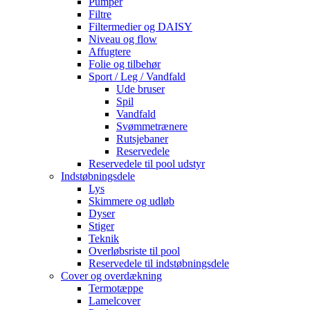
Pumper
Filtre
Filtermedier og DAISY
Niveau og flow
Affugtere
Folie og tilbehør
Sport / Leg / Vandfald
Ude bruser
Spil
Vandfald
Svømmetrænere
Rutsjebaner
Reservedele
Reservedele til pool udstyr
Indstøbningsdele
Lys
Skimmere og udløb
Dyser
Stiger
Teknik
Overløbsriste til pool
Reservedele til indstøbningsdele
Cover og overdækning
Termotæppe
Lamelcover