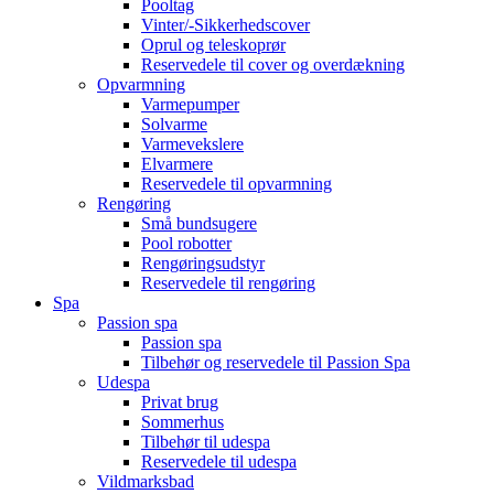
Pooltag
Vinter/-Sikkerhedscover
Oprul og teleskoprør
Reservedele til cover og overdækning
Opvarmning
Varmepumper
Solvarme
Varmevekslere
Elvarmere
Reservedele til opvarmning
Rengøring
Små bundsugere
Pool robotter
Rengøringsudstyr
Reservedele til rengøring
Spa
Passion spa
Passion spa
Tilbehør og reservedele til Passion Spa
Udespa
Privat brug
Sommerhus
Tilbehør til udespa
Reservedele til udespa
Vildmarksbad