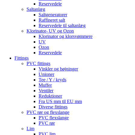
Reservedele
Saltanlæg
Saltgeneratorer
Raffineret salt
Reservedele til saltanlæg
Klorinator- UV og Ozon
Klorinator og klorsvømmere
UV
Ozon
Reservedele
Fittings
PVC fittings
Vinkler og bøjninger
Unioner
Tee / Y / kryds
Muffer
Ventiler
Reduktioner
Fra US mm til EU mm
Diverse fittings
PVC rør og flexslange
PVC flexslange
PVC rør
Lim
PVC lim