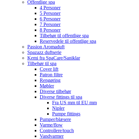
Offentlige spa
4 Personer
5 Personer
6 Personer
7 Personer
8 Personer
Tilbehør til offentlige spa
Reservedele til offentlige spa
Passion Aromaduft
Spazazz duftserie
Kemi fra SpaCare/Saniklar
Tilbehør til spa
Cover lift
Patron filtre
Rengøring
Møbler
Diverse tilbehør
Diverse fittings til spa
Fra US mm til EU mm
Nipler
Pumpe fittings
Pumper/blæsere
Varme/flow
Controllere/touch
Vandvarmer