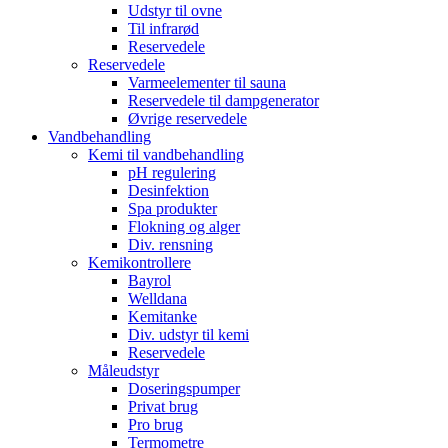
Udstyr til ovne
Til infrarød
Reservedele
Reservedele
Varmeelementer til sauna
Reservedele til dampgenerator
Øvrige reservedele
Vandbehandling
Kemi til vandbehandling
pH regulering
Desinfektion
Spa produkter
Flokning og alger
Div. rensning
Kemikontrollere
Bayrol
Welldana
Kemitanke
Div. udstyr til kemi
Reservedele
Måleudstyr
Doseringspumper
Privat brug
Pro brug
Termometre