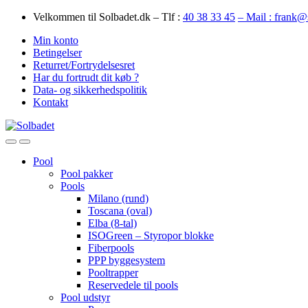
Skip
Skip
Velkommen til Solbadet.dk – Tlf :
40 38 33 45
– Mail : frank@
to
to
Min konto
navigation
content
Betingelser
Returret/Fortrydelsesret
Har du fortrudt dit køb ?
Data- og sikkerhedspolitik
Kontakt
Open
Close
Pool
Pool pakker
Pools
Milano (rund)
Toscana (oval)
Elba (8-tal)
ISOGreen – Styropor blokke
Fiberpools
PPP byggesystem
Pooltrapper
Reservedele til pools
Pool udstyr