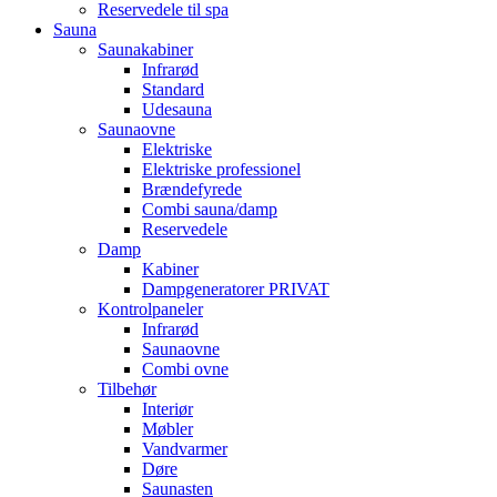
Reservedele til spa
Sauna
Saunakabiner
Infrarød
Standard
Udesauna
Saunaovne
Elektriske
Elektriske professionel
Brændefyrede
Combi sauna/damp
Reservedele
Damp
Kabiner
Dampgeneratorer PRIVAT
Kontrolpaneler
Infrarød
Saunaovne
Combi ovne
Tilbehør
Interiør
Møbler
Vandvarmer
Døre
Saunasten