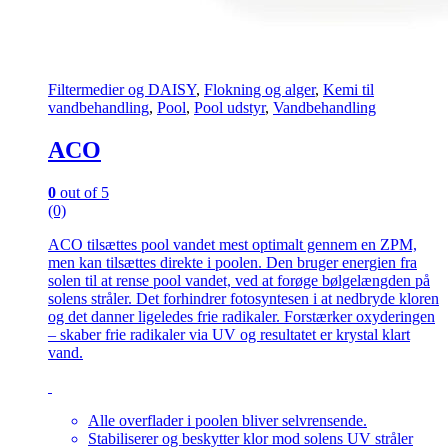
Filtermedier og DAISY
,
Flokning og alger
,
Kemi til
vandbehandling
,
Pool
,
Pool udstyr
,
Vandbehandling
ACO
0
out of 5
(0)
ACO tilsættes pool vandet mest optimalt gennem en ZPM,
men kan tilsættes direkte i poolen. Den bruger energien fra
solen til at rense pool vandet, ved at forøge bølgelængden på
solens stråler. Det forhindrer fotosyntesen i at nedbryde kloren
og det danner ligeledes frie radikaler. Forstærker oxyderingen
– skaber frie radikaler via UV og resultatet er krystal klart
vand.
Alle overflader i poolen bliver selvrensende.
Stabiliserer og beskytter klor mod solens UV stråler