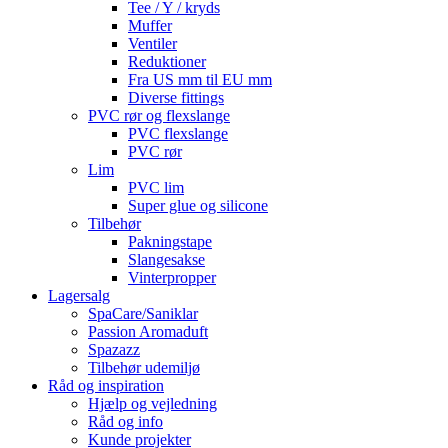
Tee / Y / kryds
Muffer
Ventiler
Reduktioner
Fra US mm til EU mm
Diverse fittings
PVC rør og flexslange
PVC flexslange
PVC rør
Lim
PVC lim
Super glue og silicone
Tilbehør
Pakningstape
Slangesakse
Vinterpropper
Lagersalg
SpaCare/Saniklar
Passion Aromaduft
Spazazz
Tilbehør udemiljø
Råd og inspiration
Hjælp og vejledning
Råd og info
Kunde projekter