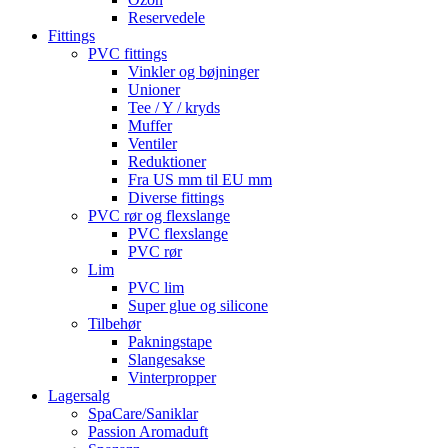
Reservedele
Fittings
PVC fittings
Vinkler og bøjninger
Unioner
Tee / Y / kryds
Muffer
Ventiler
Reduktioner
Fra US mm til EU mm
Diverse fittings
PVC rør og flexslange
PVC flexslange
PVC rør
Lim
PVC lim
Super glue og silicone
Tilbehør
Pakningstape
Slangesakse
Vinterpropper
Lagersalg
SpaCare/Saniklar
Passion Aromaduft