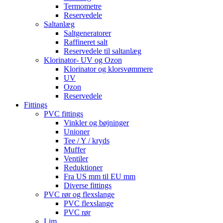
Termometre
Reservedele
Saltanlæg
Saltgeneratorer
Raffineret salt
Reservedele til saltanlæg
Klorinator- UV og Ozon
Klorinator og klorsvømmere
UV
Ozon
Reservedele
Fittings
PVC fittings
Vinkler og bøjninger
Unioner
Tee / Y / kryds
Muffer
Ventiler
Reduktioner
Fra US mm til EU mm
Diverse fittings
PVC rør og flexslange
PVC flexslange
PVC rør
Lim