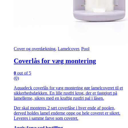
Cover og overdækning
,
Lamelcover
,
Pool
Coverlås for væg montering
0
out of 5
(0)
Aquadeck coverlås for væg montering gør lamelcoveret til et
sikkerhedsdækken. En lille rustfri krog, der er fastgjort på
lamellerne, sikres med en kraftig rustfri pal i låsen.
Der skal monteres 2 sæt coverlåse i hver ende af poolen,
derved holdes lamel enderne oppe og hele coveret er sikret.
Leveres i samme farve som coveret.
Angiv farve ved bestilling