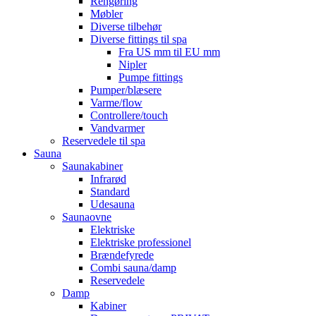
Rengøring
Møbler
Diverse tilbehør
Diverse fittings til spa
Fra US mm til EU mm
Nipler
Pumpe fittings
Pumper/blæsere
Varme/flow
Controllere/touch
Vandvarmer
Reservedele til spa
Sauna
Saunakabiner
Infrarød
Standard
Udesauna
Saunaovne
Elektriske
Elektriske professionel
Brændefyrede
Combi sauna/damp
Reservedele
Damp
Kabiner