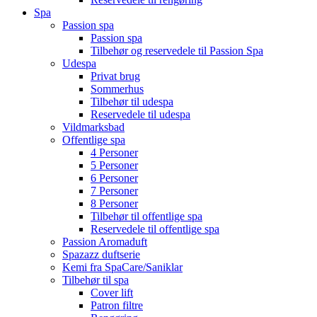
Spa
Passion spa
Passion spa
Tilbehør og reservedele til Passion Spa
Udespa
Privat brug
Sommerhus
Tilbehør til udespa
Reservedele til udespa
Vildmarksbad
Offentlige spa
4 Personer
5 Personer
6 Personer
7 Personer
8 Personer
Tilbehør til offentlige spa
Reservedele til offentlige spa
Passion Aromaduft
Spazazz duftserie
Kemi fra SpaCare/Saniklar
Tilbehør til spa
Cover lift
Patron filtre