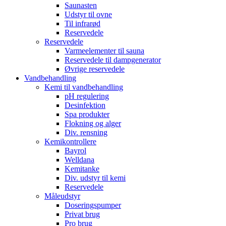
Saunasten
Udstyr til ovne
Til infrarød
Reservedele
Reservedele
Varmeelementer til sauna
Reservedele til dampgenerator
Øvrige reservedele
Vandbehandling
Kemi til vandbehandling
pH regulering
Desinfektion
Spa produkter
Flokning og alger
Div. rensning
Kemikontrollere
Bayrol
Welldana
Kemitanke
Div. udstyr til kemi
Reservedele
Måleudstyr
Doseringspumper
Privat brug
Pro brug