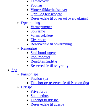
Lamelcover
Pooltag
Vinter/-Sikkerhedscover
Oprul og teleskoprør
Reservedele til cover og overdækning
Opvarmning
Varmepumper
Solvarme
Varmevekslere
Elvarmere
Reservedele til opvarmning
Rengøring
Små bundsugere
Pool robotter
Rengøringsudstyr
Reservedele til rengøring
Spa
Passion spa
Passion spa
Tilbehør og reservedele til Passion Spa
Udespa
Privat brug
Sommerhus
Tilbehør til udespa
Reservedele til udespa