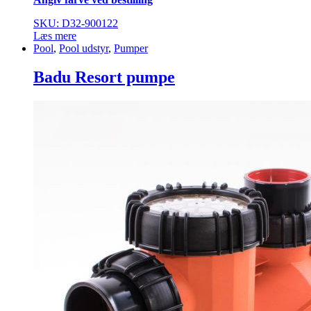
SKU: D32-900122
Læs mere
Pool
,
Pool udstyr
,
Pumper
Badu Resort pumpe