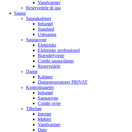
Vandvarmer
Reservedele til spa
Sauna
Saunakabiner
Infrarød
Standard
Udesauna
Saunaovne
Elektriske
Elektriske professionel
Brændefyrede
Combi sauna/damp
Reservedele
Damp
Kabiner
Dampgeneratorer PRIVAT
Kontrolpaneler
Infrarød
Saunaovne
Combi ovne
Tilbehør
Interiør
Møbler
Vandvarmer
Døre