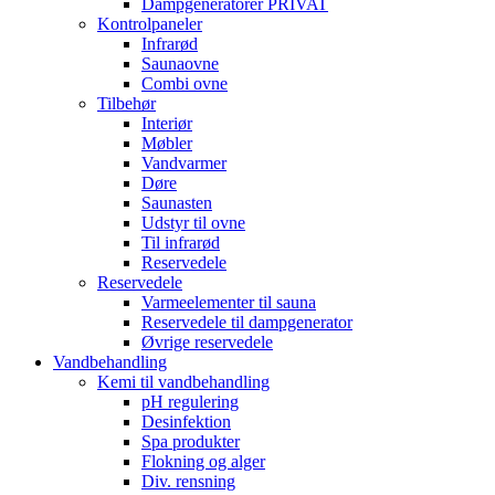
Dampgeneratorer PRIVAT
Kontrolpaneler
Infrarød
Saunaovne
Combi ovne
Tilbehør
Interiør
Møbler
Vandvarmer
Døre
Saunasten
Udstyr til ovne
Til infrarød
Reservedele
Reservedele
Varmeelementer til sauna
Reservedele til dampgenerator
Øvrige reservedele
Vandbehandling
Kemi til vandbehandling
pH regulering
Desinfektion
Spa produkter
Flokning og alger
Div. rensning