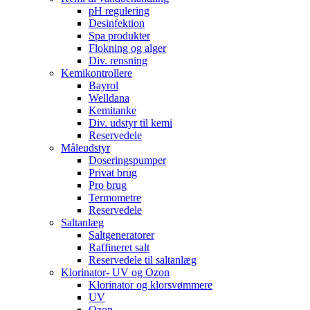
pH regulering
Desinfektion
Spa produkter
Flokning og alger
Div. rensning
Kemikontrollere
Bayrol
Welldana
Kemitanke
Div. udstyr til kemi
Reservedele
Måleudstyr
Doseringspumper
Privat brug
Pro brug
Termometre
Reservedele
Saltanlæg
Saltgeneratorer
Raffineret salt
Reservedele til saltanlæg
Klorinator- UV og Ozon
Klorinator og klorsvømmere
UV
Ozon