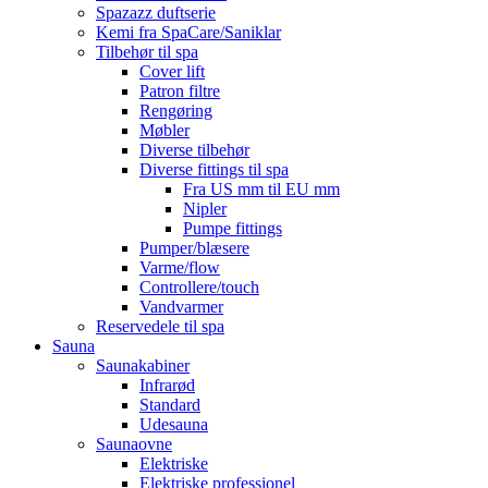
Spazazz duftserie
Kemi fra SpaCare/Saniklar
Tilbehør til spa
Cover lift
Patron filtre
Rengøring
Møbler
Diverse tilbehør
Diverse fittings til spa
Fra US mm til EU mm
Nipler
Pumpe fittings
Pumper/blæsere
Varme/flow
Controllere/touch
Vandvarmer
Reservedele til spa
Sauna
Saunakabiner
Infrarød
Standard
Udesauna
Saunaovne
Elektriske
Elektriske professionel