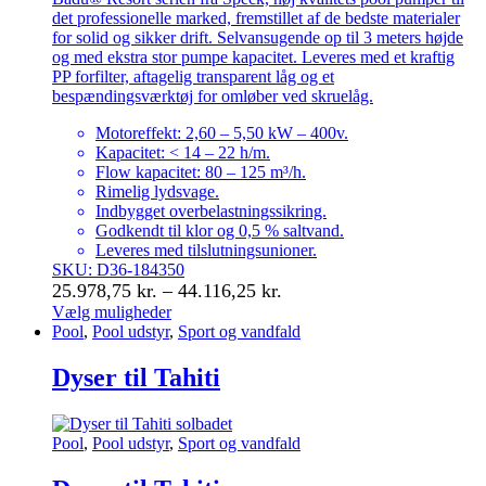
det professionelle marked, fremstillet af de bedste materialer
for solid og sikker drift. Selvansugende op til 3 meters højde
og med ekstra stor pumpe kapacitet. Leveres med et kraftig
PP forfilter, aftagelig transparent låg og et
bespændingsværktøj for omløber ved skruelåg.
Motoreffekt: 2,60 – 5,50 kW – 400v.
Kapacitet: < 14 – 22 h/m.
Flow kapacitet: 80 – 125 m³/h.
Rimelig lydsvage.
Indbygget overbelastningssikring.
Godkendt til klor og 0,5 % saltvand.
Leveres med tilslutningsunioner.
SKU: D36-184350
Prisinterval:
25.978,75
kr.
–
44.116,25
kr.
25.978,75 kr.
Vælg muligheder
Dette
Pool
,
Pool udstyr
,
Sport og vandfald
til
vare
44.116,25 kr.
har
Dyser til Tahiti
flere
varianter.
Mulighederne
Pool
,
Pool udstyr
,
Sport og vandfald
kan
vælges