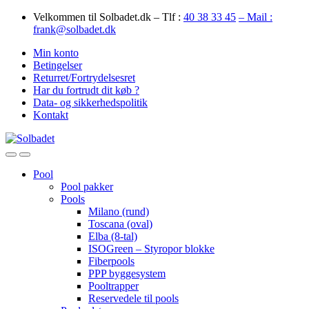
Skip
Skip
Velkommen til Solbadet.dk – Tlf :
40 38 33 45
– Mail :
to
to
frank@solbadet.dk
navigation
content
Min konto
Betingelser
Returret/Fortrydelsesret
Har du fortrudt dit køb ?
Data- og sikkerhedspolitik
Kontakt
Open
Close
Pool
Pool pakker
Pools
Milano (rund)
Toscana (oval)
Elba (8-tal)
ISOGreen – Styropor blokke
Fiberpools
PPP byggesystem
Pooltrapper
Reservedele til pools