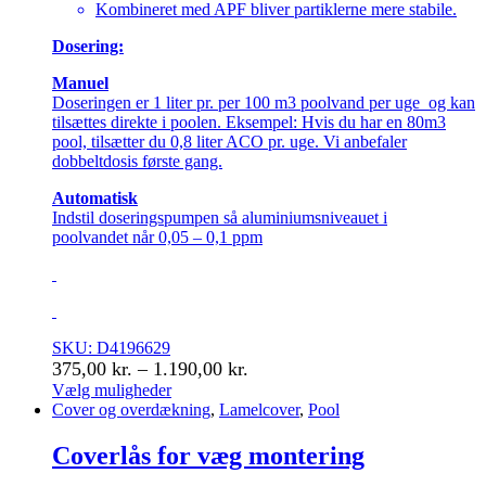
Kombineret med APF bliver partiklerne mere stabile.
Dosering:
Manuel
Doseringen er 1 liter pr. per 100 m3 poolvand per uge og kan
tilsættes direkte i poolen. Eksempel: Hvis du har en 80m3
pool, tilsætter du 0,8 liter ACO pr. uge. Vi anbefaler
dobbeltdosis første gang.
Automatisk
Indstil doseringspumpen så aluminiumsniveauet i
poolvandet når 0,05 – 0,1 ppm
SKU: D4196629
Prisinterval:
375,00
kr.
–
1.190,00
kr.
375,00 kr.
Vælg muligheder
Dette
Cover og overdækning
,
Lamelcover
,
Pool
til
vare
1.190,00 kr.
har
Coverlås for væg montering
flere