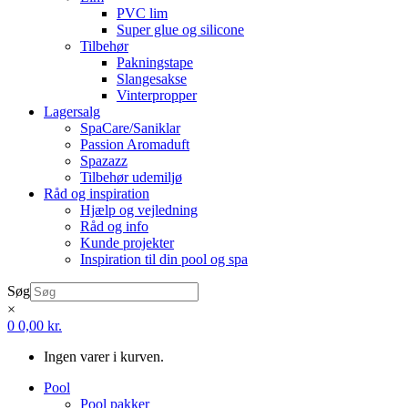
PVC lim
Super glue og silicone
Tilbehør
Pakningstape
Slangesakse
Vinterpropper
Lagersalg
SpaCare/Saniklar
Passion Aromaduft
Spazazz
Tilbehør udemiljø
Råd og inspiration
Hjælp og vejledning
Råd og info
Kunde projekter
Inspiration til din pool og spa
Søg
×
0
0,00
kr.
Ingen varer i kurven.
Pool
Pool pakker