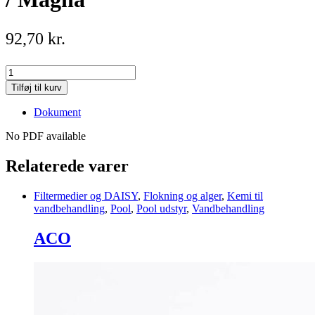
92,70
kr.
O-
ring
Tilføj til kurv
til
låg
Dokument
pumpe
Badu
No PDF available
Top
/
Relaterede varer
Magna
quantity
Filtermedier og DAISY
,
Flokning og alger
,
Kemi til
vandbehandling
,
Pool
,
Pool udstyr
,
Vandbehandling
ACO