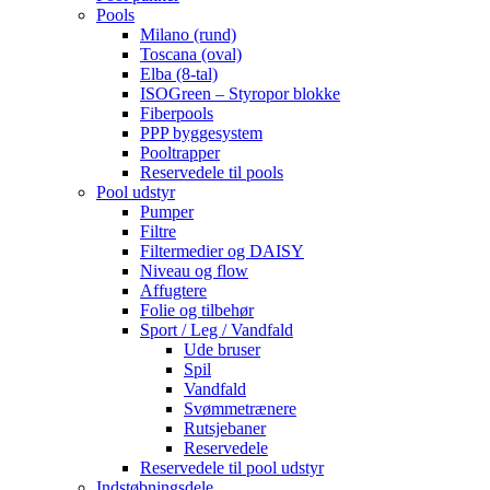
Pools
Milano (rund)
Toscana (oval)
Elba (8-tal)
ISOGreen – Styropor blokke
Fiberpools
PPP byggesystem
Pooltrapper
Reservedele til pools
Pool udstyr
Pumper
Filtre
Filtermedier og DAISY
Niveau og flow
Affugtere
Folie og tilbehør
Sport / Leg / Vandfald
Ude bruser
Spil
Vandfald
Svømmetrænere
Rutsjebaner
Reservedele
Reservedele til pool udstyr
Indstøbningsdele