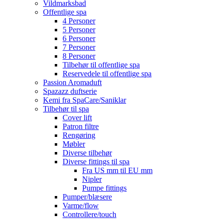
Vildmarksbad
Offentlige spa
4 Personer
5 Personer
6 Personer
7 Personer
8 Personer
Tilbehør til offentlige spa
Reservedele til offentlige spa
Passion Aromaduft
Spazazz duftserie
Kemi fra SpaCare/Saniklar
Tilbehør til spa
Cover lift
Patron filtre
Rengøring
Møbler
Diverse tilbehør
Diverse fittings til spa
Fra US mm til EU mm
Nipler
Pumpe fittings
Pumper/blæsere
Varme/flow
Controllere/touch