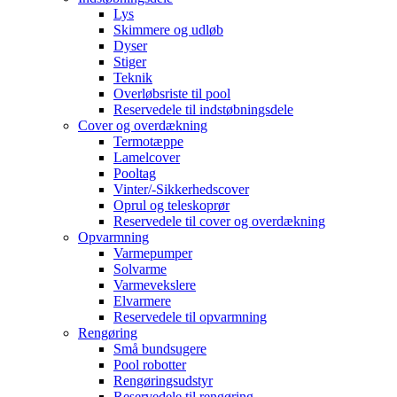
Lys
Skimmere og udløb
Dyser
Stiger
Teknik
Overløbsriste til pool
Reservedele til indstøbningsdele
Cover og overdækning
Termotæppe
Lamelcover
Pooltag
Vinter/-Sikkerhedscover
Oprul og teleskoprør
Reservedele til cover og overdækning
Opvarmning
Varmepumper
Solvarme
Varmevekslere
Elvarmere
Reservedele til opvarmning
Rengøring
Små bundsugere
Pool robotter
Rengøringsudstyr
Reservedele til rengøring