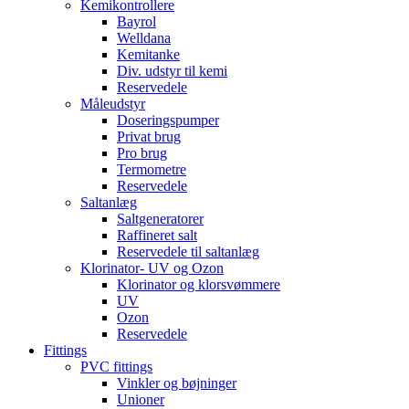
Kemikontrollere
Bayrol
Welldana
Kemitanke
Div. udstyr til kemi
Reservedele
Måleudstyr
Doseringspumper
Privat brug
Pro brug
Termometre
Reservedele
Saltanlæg
Saltgeneratorer
Raffineret salt
Reservedele til saltanlæg
Klorinator- UV og Ozon
Klorinator og klorsvømmere
UV
Ozon
Reservedele
Fittings
PVC fittings
Vinkler og bøjninger
Unioner