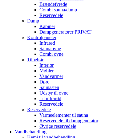
Brændefyrede
Combi sauna/damp
Reservedele
Damp
Kabiner
Dampgeneratorer PRIVAT
Kontrolpaneler
Infrarød
Saunaovne
Combi ovne
Tilbehør
Interiør
Møbler
Vandvarmer
Døre
Saunasten
Udstyr til ovne
Til infrarød
Reservedele
Reservedele
Varmeelementer til sauna
Reservedele til dampgenerator
Øvrige reservedele
Vandbehandling
Kemi til vandbehandling