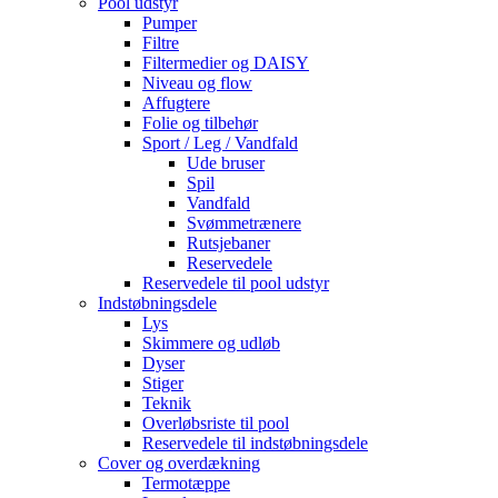
Pool udstyr
Pumper
Filtre
Filtermedier og DAISY
Niveau og flow
Affugtere
Folie og tilbehør
Sport / Leg / Vandfald
Ude bruser
Spil
Vandfald
Svømmetrænere
Rutsjebaner
Reservedele
Reservedele til pool udstyr
Indstøbningsdele
Lys
Skimmere og udløb
Dyser
Stiger
Teknik
Overløbsriste til pool
Reservedele til indstøbningsdele
Cover og overdækning
Termotæppe