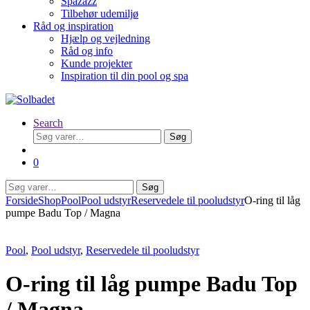
Spazazz
Tilbehør udemiljø
Råd og inspiration
Hjælp og vejledning
Råd og info
Kunde projekter
Inspiration til din pool og spa
Search
Søg
Søg
efter:
0
Søg
Søg
efter:
Forside
Shop
Pool
Pool udstyr
Reservedele til pooludstyr
O-ring til låg
pumpe Badu Top / Magna
Pool
,
Pool udstyr
,
Reservedele til pooludstyr
O-ring til låg pumpe Badu Top
/ Magna