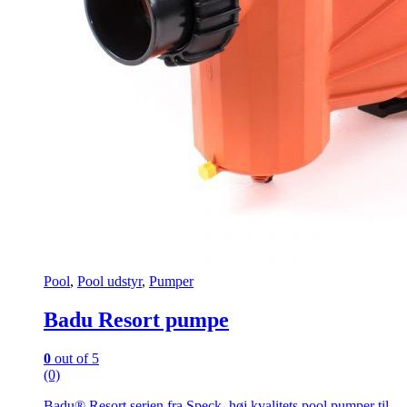
Pool
,
Pool udstyr
,
Pumper
Badu Resort pumpe
0
out of 5
(0)
Badu® Resort serien fra Speck, høj kvalitets pool pumper til