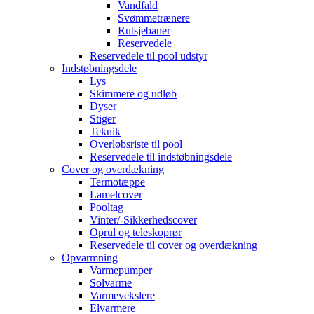
Vandfald
Svømmetrænere
Rutsjebaner
Reservedele
Reservedele til pool udstyr
Indstøbningsdele
Lys
Skimmere og udløb
Dyser
Stiger
Teknik
Overløbsriste til pool
Reservedele til indstøbningsdele
Cover og overdækning
Termotæppe
Lamelcover
Pooltag
Vinter/-Sikkerhedscover
Oprul og teleskoprør
Reservedele til cover og overdækning
Opvarmning
Varmepumper
Solvarme
Varmevekslere
Elvarmere