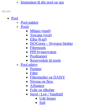
Inspiration til din pool og spa
Open
Close
Pool
Pool pakker
Pools
Milano (rund)
Toscana (oval)
Elba (8-tal)
ISOGreen – Styropor blokke
Fiberpools
PPP byggesystem
Pooltrapper
Reservedele til pools
Pool udstyr
Pumper
Filtre
Filtermedier og DAISY
Niveau og flow
Affugtere
Folie og tilbehør
Sport / Leg / Vandfald
Ude bruser
Spil