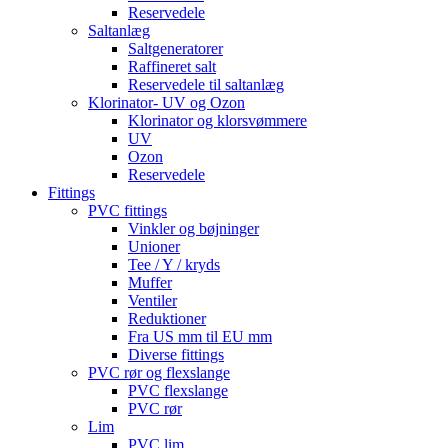
Reservedele
Saltanlæg
Saltgeneratorer
Raffineret salt
Reservedele til saltanlæg
Klorinator- UV og Ozon
Klorinator og klorsvømmere
UV
Ozon
Reservedele
Fittings
PVC fittings
Vinkler og bøjninger
Unioner
Tee / Y / kryds
Muffer
Ventiler
Reduktioner
Fra US mm til EU mm
Diverse fittings
PVC rør og flexslange
PVC flexslange
PVC rør
Lim
PVC lim