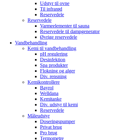
Udstyr til ovne
Til infrarød
Reservedele
Reservedele
Varmeelementer til sauna
Reservedele til dampgenerator
Øvrige reservedele
Vandbehandling
Kemi til vandbehandling
pH regulering
Desinfektion
Spa produkter
Flokning og alger
Div. rensning
Kemikontrollere
Bayrol
Welldana
Kemitanke
Div. udstyr til kemi
Reservedele
Måleudstyr
Doseringspumper
Privat brug
Pro brug
Termometre