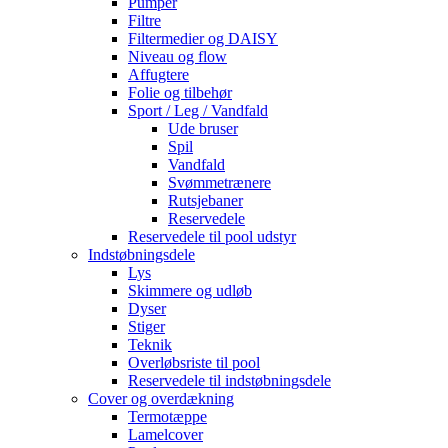
Pumper
Filtre
Filtermedier og DAISY
Niveau og flow
Affugtere
Folie og tilbehør
Sport / Leg / Vandfald
Ude bruser
Spil
Vandfald
Svømmetrænere
Rutsjebaner
Reservedele
Reservedele til pool udstyr
Indstøbningsdele
Lys
Skimmere og udløb
Dyser
Stiger
Teknik
Overløbsriste til pool
Reservedele til indstøbningsdele
Cover og overdækning
Termotæppe
Lamelcover