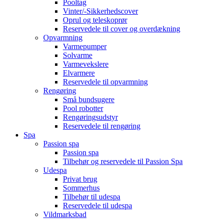
Pooltag
Vinter/-Sikkerhedscover
Oprul og teleskoprør
Reservedele til cover og overdækning
Opvarmning
Varmepumper
Solvarme
Varmevekslere
Elvarmere
Reservedele til opvarmning
Rengøring
Små bundsugere
Pool robotter
Rengøringsudstyr
Reservedele til rengøring
Spa
Passion spa
Passion spa
Tilbehør og reservedele til Passion Spa
Udespa
Privat brug
Sommerhus
Tilbehør til udespa
Reservedele til udespa
Vildmarksbad