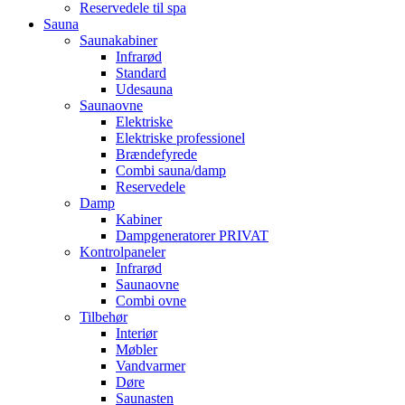
Reservedele til spa
Sauna
Saunakabiner
Infrarød
Standard
Udesauna
Saunaovne
Elektriske
Elektriske professionel
Brændefyrede
Combi sauna/damp
Reservedele
Damp
Kabiner
Dampgeneratorer PRIVAT
Kontrolpaneler
Infrarød
Saunaovne
Combi ovne
Tilbehør
Interiør
Møbler
Vandvarmer
Døre
Saunasten