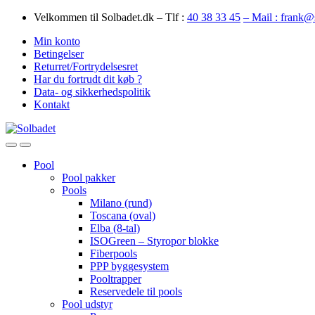
Skip
Skip
Velkommen til Solbadet.dk – Tlf :
40 38 33 45
– Mail : frank@
to
to
Min konto
navigation
content
Betingelser
Returret/Fortrydelsesret
Har du fortrudt dit køb ?
Data- og sikkerhedspolitik
Kontakt
Open
Close
Pool
Pool pakker
Pools
Milano (rund)
Toscana (oval)
Elba (8-tal)
ISOGreen – Styropor blokke
Fiberpools
PPP byggesystem
Pooltrapper
Reservedele til pools
Pool udstyr