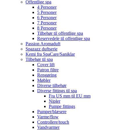
Offentlige spa
4 Personer
5 Personer
6 Personer
7 Personer
8 Personer
Tilbehør til offentlige spa
Reservedele til offentlige spa
Passion Aromaduft
Spazazz duftserie
Kemi fra SpaCare/Saniklar
Tilbehør til spa
Cover lift
Patron filtre
Rengøring
Møbler
Diverse tilbehør
Diverse fittings til spa
Fra US mm til EU mm
Nipler
Pumpe fittings
Pumper/blæsere
Varme/flow
Controllere/touch
Vandvarmer