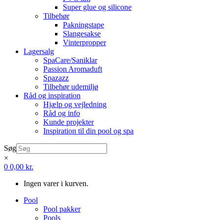
Super glue og silicone
Tilbehør
Pakningstape
Slangesakse
Vinterpropper
Lagersalg
SpaCare/Saniklar
Passion Aromaduft
Spazazz
Tilbehør udemiljø
Råd og inspiration
Hjælp og vejledning
Råd og info
Kunde projekter
Inspiration til din pool og spa
Søg
×
0
0,00
kr.
Ingen varer i kurven.
Pool
Pool pakker
Pools