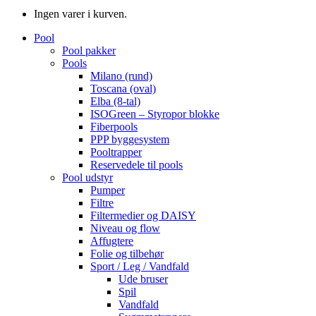
Ingen varer i kurven.
Pool
Pool pakker
Pools
Milano (rund)
Toscana (oval)
Elba (8-tal)
ISOGreen – Styropor blokke
Fiberpools
PPP byggesystem
Pooltrapper
Reservedele til pools
Pool udstyr
Pumper
Filtre
Filtermedier og DAISY
Niveau og flow
Affugtere
Folie og tilbehør
Sport / Leg / Vandfald
Ude bruser
Spil
Vandfald