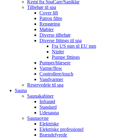
Kemi fra SpaCare/Saniklar
Tilbehør til spa
Cover lift
Patron filtre
Rengøring
Møbler
Diverse tilbehør
Diverse fittings til spa
Fra US mm til EU mm
Nipler
Pumpe fittings
Pumper/blæsere
Varme/flow
Controllere/touch
Vandvarmer
Reservedele til spa
Sauna
Saunakabiner
Infrarød
Standard
Udesauna
Saunaovne
Elektriske
Elektriske professionel
Brændefyrede