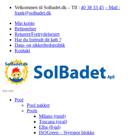
Skip
Skip
Velkommen til Solbadet.dk – Tlf :
40 38 33 45
– Mail :
to
to
frank@solbadet.dk
navigation
content
Min konto
Betingelser
Returret/Fortrydelsesret
Har du fortrudt dit køb ?
Data- og sikkerhedspolitik
Kontakt
Open
Close
Pool
Pool pakker
Pools
Milano (rund)
Toscana (oval)
Elba (8-tal)
ISOGreen – Styropor blokke