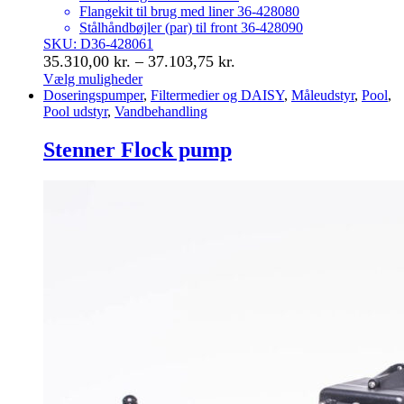
Flangekit til brug med liner 36-428080
Stålhåndbøjler (par) til front 36-428090
SKU: D36-428061
Prisinterval:
35.310,00
kr.
–
37.103,75
kr.
35.310,00 kr.
Vælg muligheder
Dette
Doseringspumper
,
Filtermedier og DAISY
,
Måleudstyr
,
Pool
,
til
vare
Pool udstyr
,
Vandbehandling
37.103,75 kr.
har
flere
Stenner Flock pump
varianter.
Mulighederne
kan
vælges
på
varesiden