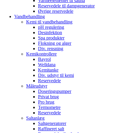
Varmeelementer til sauna
Reservedele til dampgenerator
Øvrige reservedele
Vandbehandling
Kemi til vandbehandling
pH regulering
Desinfektion
Spa produkter
Flokning og alger
Div. rensning
Kemikontrollere
Bayrol
Welldana
Kemitanke
Div. udstyr til kemi
Reservedele
Måleudstyr
Doseringspumper
Privat brug
Pro brug
Termometre
Reservedele
Saltanlæg
Saltgeneratorer
Raffineret salt