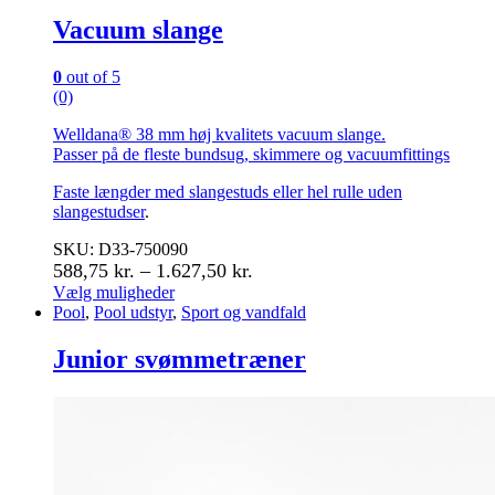
Vacuum slange
0
out of 5
(0)
Welldana® 38 mm høj kvalitets vacuum slange.
Passer på de fleste bundsug, skimmere og vacuumfittings
Faste længder med slangestuds eller hel rulle uden
slangestudser
.
SKU: D33-750090
Prisinterval:
588,75
kr.
–
1.627,50
kr.
588,75 kr.
Vælg muligheder
Dette
Pool
,
Pool udstyr
,
Sport og vandfald
til
vare
1.627,50 kr.
har
Junior svømmetræner
flere
varianter.
Mulighederne
kan
vælges
på
varesiden