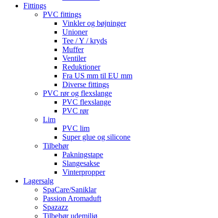
Fittings
PVC fittings
Vinkler og bøjninger
Unioner
Tee / Y / kryds
Muffer
Ventiler
Reduktioner
Fra US mm til EU mm
Diverse fittings
PVC rør og flexslange
PVC flexslange
PVC rør
Lim
PVC lim
Super glue og silicone
Tilbehør
Pakningstape
Slangesakse
Vinterpropper
Lagersalg
SpaCare/Saniklar
Passion Aromaduft
Spazazz
Tilbehør udemiljø