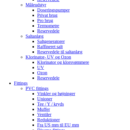
Måleudstyr
Doseringspumper
Privat brug
Pro brug
Termometre
Reservedele
Saltanlæg
Saltgeneratorer
Raffineret salt
Reservedele til saltanlæg
Klorinator- UV og Ozon
Klorinator og klorsvømmere
UV
Ozon
Reservedele
Fittings
PVC fittings
Vinkler og bøjninger
Unioner
Tee / Y / kryds
Muffer
Ventiler
Reduktioner
Fra US mm til EU mm