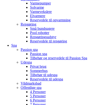
Varmepumper
Solvarme
Varmevekslere
Elvarmere
Reservedele til opvarmning
Rengøring
Små bundsugere
Pool robotter
Rengøringsudstyr
Reservedele til rengøring
Spa
Passion spa
Passion spa
Tilbehør og reservedele til Passion Spa
Udespa
Privat brug
Sommerhus
Tilbehør til udespa
Reservedele til udespa
Vildmarksbad
Offentlige spa
4 Personer
5 Personer
6 Personer
7 Personer