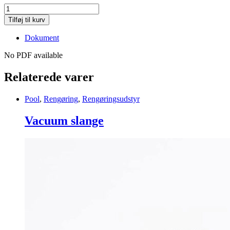
Rist
til
Tilføj til kurv
overløb,
buet
Dokument
299-
400mm
No PDF available
quantity
Relaterede varer
Pool
,
Rengøring
,
Rengøringsudstyr
Vacuum slange