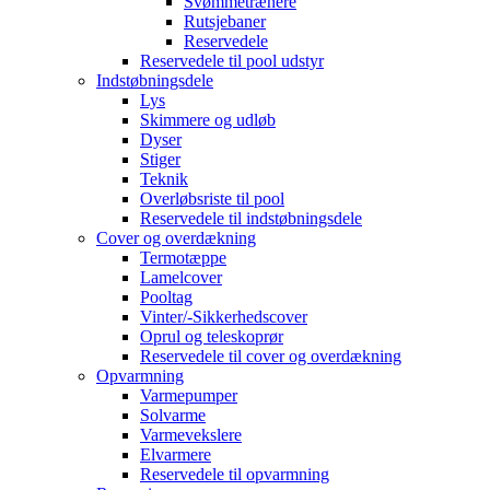
Svømmetrænere
Rutsjebaner
Reservedele
Reservedele til pool udstyr
Indstøbningsdele
Lys
Skimmere og udløb
Dyser
Stiger
Teknik
Overløbsriste til pool
Reservedele til indstøbningsdele
Cover og overdækning
Termotæppe
Lamelcover
Pooltag
Vinter/-Sikkerhedscover
Oprul og teleskoprør
Reservedele til cover og overdækning
Opvarmning
Varmepumper
Solvarme
Varmevekslere
Elvarmere
Reservedele til opvarmning