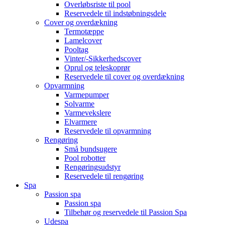
Overløbsriste til pool
Reservedele til indstøbningsdele
Cover og overdækning
Termotæppe
Lamelcover
Pooltag
Vinter/-Sikkerhedscover
Oprul og teleskoprør
Reservedele til cover og overdækning
Opvarmning
Varmepumper
Solvarme
Varmevekslere
Elvarmere
Reservedele til opvarmning
Rengøring
Små bundsugere
Pool robotter
Rengøringsudstyr
Reservedele til rengøring
Spa
Passion spa
Passion spa
Tilbehør og reservedele til Passion Spa
Udespa