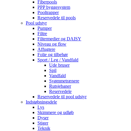
Fiberpools
PPP byggesystem
Pooltrapper
Reservedele til pools
Pool udstyr
Pumper
Filtre
Filtermedier og DAISY
Niveau og flow
Affugtere
Folie og tilbehør
Sport / Leg / Vandfald
Ude bruser
Spil
Vandfald
Svømmetrænere
Rutsjebaner
Reservedele
Reservedele til pool udstyr
Indstøbningsdele
Lys
Skimmere og udløb
Dyser
Stiger
Teknik