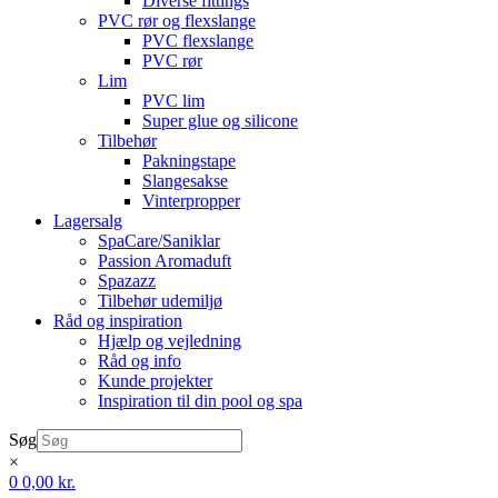
Diverse fittings
PVC rør og flexslange
PVC flexslange
PVC rør
Lim
PVC lim
Super glue og silicone
Tilbehør
Pakningstape
Slangesakse
Vinterpropper
Lagersalg
SpaCare/Saniklar
Passion Aromaduft
Spazazz
Tilbehør udemiljø
Råd og inspiration
Hjælp og vejledning
Råd og info
Kunde projekter
Inspiration til din pool og spa
Søg
×
0
0,00
kr.