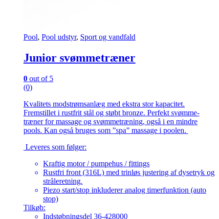
Pool
,
Pool udstyr
,
Sport og vandfald
Junior svømmetræner
0
out of 5
(0)
Kvalitets modstrømsanlæg med ekstra stor kapacitet.
Fremstillet i rustfrit stål og støbt bronze. Perfekt svømme-
træner for massage og svømmetræning, også i en mindre
pools. Kan også bruges som ”spa” massage i poolen.
Leveres som følger:
Kraftig motor / pumpehus / fittings
Rustfri front (316L) med trinløs justering af dysetryk og
stråleretning.
Piezo start/stop inkluderer analog timerfunktion (auto
stop)
Tilkøb:
Indstøbningsdel 36-428000