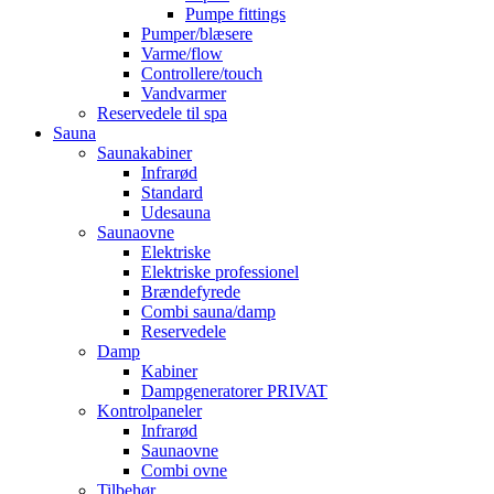
Pumpe fittings
Pumper/blæsere
Varme/flow
Controllere/touch
Vandvarmer
Reservedele til spa
Sauna
Saunakabiner
Infrarød
Standard
Udesauna
Saunaovne
Elektriske
Elektriske professionel
Brændefyrede
Combi sauna/damp
Reservedele
Damp
Kabiner
Dampgeneratorer PRIVAT
Kontrolpaneler
Infrarød
Saunaovne
Combi ovne
Tilbehør