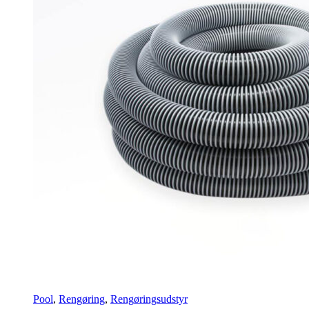
Pool
,
Rengøring
,
Rengøringsudstyr