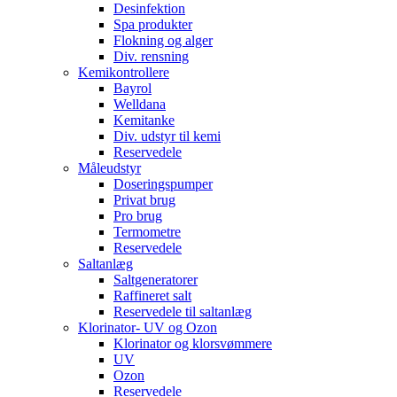
Desinfektion
Spa produkter
Flokning og alger
Div. rensning
Kemikontrollere
Bayrol
Welldana
Kemitanke
Div. udstyr til kemi
Reservedele
Måleudstyr
Doseringspumper
Privat brug
Pro brug
Termometre
Reservedele
Saltanlæg
Saltgeneratorer
Raffineret salt
Reservedele til saltanlæg
Klorinator- UV og Ozon
Klorinator og klorsvømmere
UV
Ozon
Reservedele