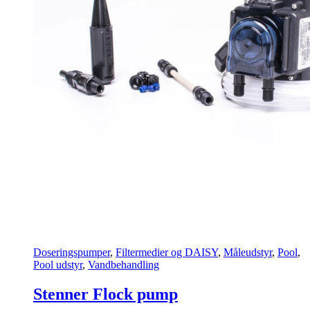
Doseringspumper
,
Filtermedier og DAISY
,
Måleudstyr
,
Pool
,
Pool udstyr
,
Vandbehandling
Stenner Flock pump