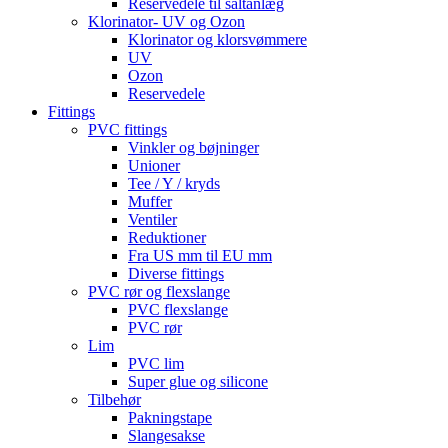
Reservedele til saltanlæg
Klorinator- UV og Ozon
Klorinator og klorsvømmere
UV
Ozon
Reservedele
Fittings
PVC fittings
Vinkler og bøjninger
Unioner
Tee / Y / kryds
Muffer
Ventiler
Reduktioner
Fra US mm til EU mm
Diverse fittings
PVC rør og flexslange
PVC flexslange
PVC rør
Lim
PVC lim
Super glue og silicone
Tilbehør
Pakningstape
Slangesakse