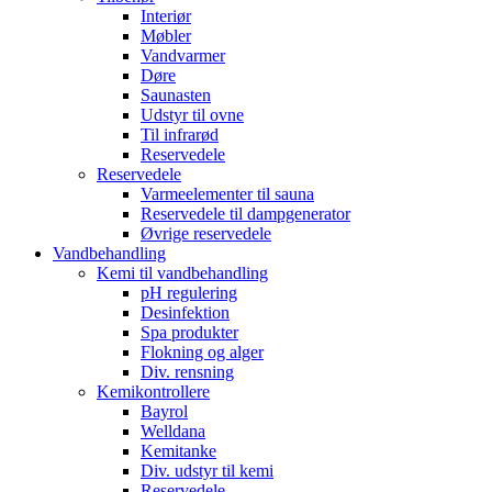
Interiør
Møbler
Vandvarmer
Døre
Saunasten
Udstyr til ovne
Til infrarød
Reservedele
Reservedele
Varmeelementer til sauna
Reservedele til dampgenerator
Øvrige reservedele
Vandbehandling
Kemi til vandbehandling
pH regulering
Desinfektion
Spa produkter
Flokning og alger
Div. rensning
Kemikontrollere
Bayrol
Welldana
Kemitanke
Div. udstyr til kemi
Reservedele