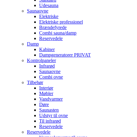
Udesauna
Saunaovne
Elektriske
Elektriske professionel
Brændefyrede
Combi sauna/damp
Reservedele
Damp
Kabiner
Dampgeneratorer PRIVAT
Kontrolpaneler
Infrarød
Saunaovne
Combi ovne
Tilbehør
Interiør
Møbler
Vandvarmer
Døre
Saunasten
Udstyr til ovne
Til infrarød
Reservedele
Reservedele