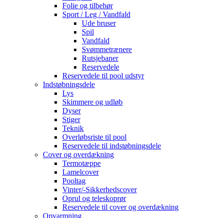
Folie og tilbehør
Sport / Leg / Vandfald
Ude bruser
Spil
Vandfald
Svømmetrænere
Rutsjebaner
Reservedele
Reservedele til pool udstyr
Indstøbningsdele
Lys
Skimmere og udløb
Dyser
Stiger
Teknik
Overløbsriste til pool
Reservedele til indstøbningsdele
Cover og overdækning
Termotæppe
Lamelcover
Pooltag
Vinter/-Sikkerhedscover
Oprul og teleskoprør
Reservedele til cover og overdækning
Opvarmning