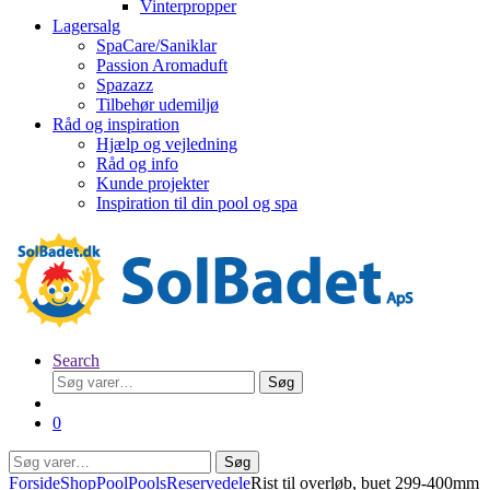
Vinterpropper
Lagersalg
SpaCare/Saniklar
Passion Aromaduft
Spazazz
Tilbehør udemiljø
Råd og inspiration
Hjælp og vejledning
Råd og info
Kunde projekter
Inspiration til din pool og spa
Search
Søg
Søg
efter:
0
Søg
Søg
efter:
Forside
Shop
Pool
Pools
Reservedele
Rist til overløb, buet 299-400mm