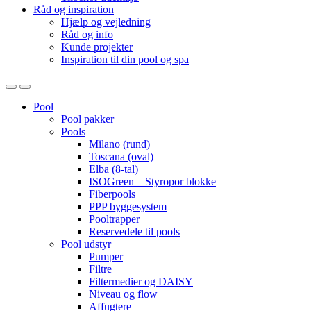
Råd og inspiration
Hjælp og vejledning
Råd og info
Kunde projekter
Inspiration til din pool og spa
Open
Close
Pool
Pool pakker
Pools
Milano (rund)
Toscana (oval)
Elba (8-tal)
ISOGreen – Styropor blokke
Fiberpools
PPP byggesystem
Pooltrapper
Reservedele til pools
Pool udstyr
Pumper
Filtre
Filtermedier og DAISY
Niveau og flow
Affugtere