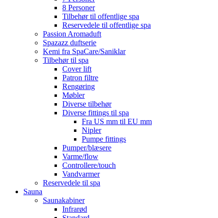
8 Personer
Tilbehør til offentlige spa
Reservedele til offentlige spa
Passion Aromaduft
Spazazz duftserie
Kemi fra SpaCare/Saniklar
Tilbehør til spa
Cover lift
Patron filtre
Rengøring
Møbler
Diverse tilbehør
Diverse fittings til spa
Fra US mm til EU mm
Nipler
Pumpe fittings
Pumper/blæsere
Varme/flow
Controllere/touch
Vandvarmer
Reservedele til spa
Sauna
Saunakabiner
Infrarød
Standard