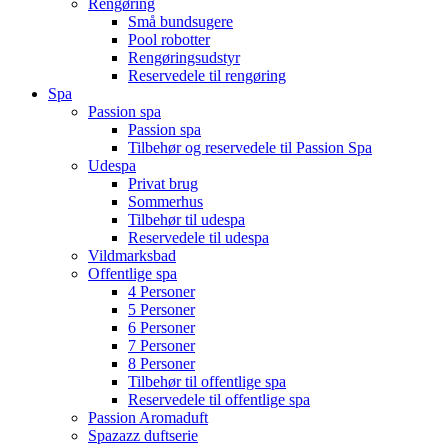
Rengøring
Små bundsugere
Pool robotter
Rengøringsudstyr
Reservedele til rengøring
Spa
Passion spa
Passion spa
Tilbehør og reservedele til Passion Spa
Udespa
Privat brug
Sommerhus
Tilbehør til udespa
Reservedele til udespa
Vildmarksbad
Offentlige spa
4 Personer
5 Personer
6 Personer
7 Personer
8 Personer
Tilbehør til offentlige spa
Reservedele til offentlige spa
Passion Aromaduft
Spazazz duftserie