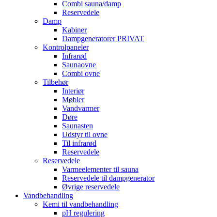
Combi sauna/damp
Reservedele
Damp
Kabiner
Dampgeneratorer PRIVAT
Kontrolpaneler
Infrarød
Saunaovne
Combi ovne
Tilbehør
Interiør
Møbler
Vandvarmer
Døre
Saunasten
Udstyr til ovne
Til infrarød
Reservedele
Reservedele
Varmeelementer til sauna
Reservedele til dampgenerator
Øvrige reservedele
Vandbehandling
Kemi til vandbehandling
pH regulering