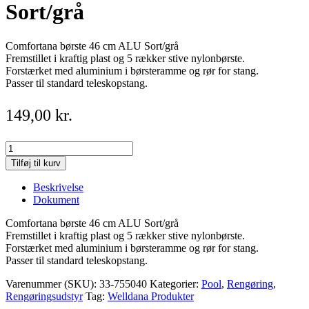
Sort/grå
Comfortana børste 46 cm ALU Sort/grå
Fremstillet i kraftig plast og 5 rækker stive nylonbørste.
Forstærket med aluminium i børsteramme og rør for stang.
Passer til standard teleskopstang.
149,00
kr.
Comfortana
børste
Tilføj til kurv
46
cm
Beskrivelse
ALU
Dokument
Sort/grå
quantity
Comfortana børste 46 cm ALU Sort/grå
Fremstillet i kraftig plast og 5 rækker stive nylonbørste.
Forstærket med aluminium i børsteramme og rør for stang.
Passer til standard teleskopstang.
Varenummer (SKU):
33-755040
Kategorier:
Pool
,
Rengøring
,
Rengøringsudstyr
Tag:
Welldana Produkter