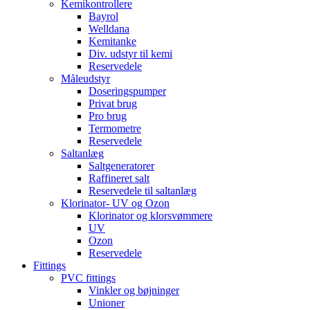
Kemikontrollere
Bayrol
Welldana
Kemitanke
Div. udstyr til kemi
Reservedele
Måleudstyr
Doseringspumper
Privat brug
Pro brug
Termometre
Reservedele
Saltanlæg
Saltgeneratorer
Raffineret salt
Reservedele til saltanlæg
Klorinator- UV og Ozon
Klorinator og klorsvømmere
UV
Ozon
Reservedele
Fittings
PVC fittings
Vinkler og bøjninger
Unioner