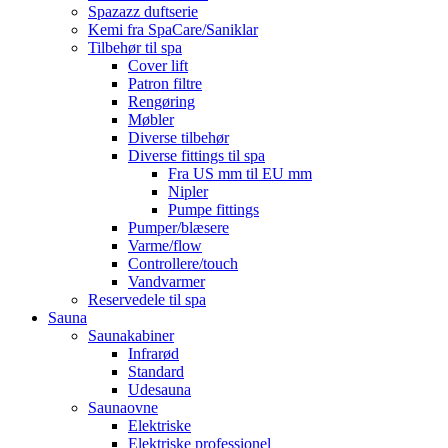
Spazazz duftserie
Kemi fra SpaCare/Saniklar
Tilbehør til spa
Cover lift
Patron filtre
Rengøring
Møbler
Diverse tilbehør
Diverse fittings til spa
Fra US mm til EU mm
Nipler
Pumpe fittings
Pumper/blæsere
Varme/flow
Controllere/touch
Vandvarmer
Reservedele til spa
Sauna
Saunakabiner
Infrarød
Standard
Udesauna
Saunaovne
Elektriske
Elektriske professionel