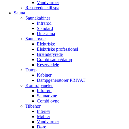
Vandvarmer
Reservedele til spa
Sauna
Saunakabiner
Infrarød
Standard
Udesauna
Saunaovne
Elektriske
Elektriske professionel
Brændefyrede
Combi sauna/damp
Reservedele
Damp
Kabiner
Dampgeneratorer PRIVAT
Kontrolpaneler
Infrarød
Saunaovne
Combi ovne
Tilbehør
Interiør
Møbler
Vandvarmer
Døre