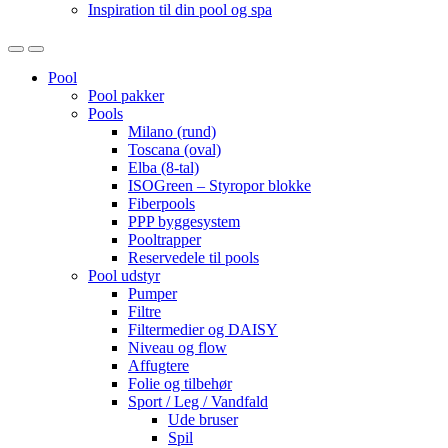
Inspiration til din pool og spa
Open
Close
Pool
Pool pakker
Pools
Milano (rund)
Toscana (oval)
Elba (8-tal)
ISOGreen – Styropor blokke
Fiberpools
PPP byggesystem
Pooltrapper
Reservedele til pools
Pool udstyr
Pumper
Filtre
Filtermedier og DAISY
Niveau og flow
Affugtere
Folie og tilbehør
Sport / Leg / Vandfald
Ude bruser
Spil