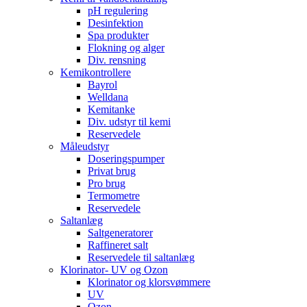
pH regulering
Desinfektion
Spa produkter
Flokning og alger
Div. rensning
Kemikontrollere
Bayrol
Welldana
Kemitanke
Div. udstyr til kemi
Reservedele
Måleudstyr
Doseringspumper
Privat brug
Pro brug
Termometre
Reservedele
Saltanlæg
Saltgeneratorer
Raffineret salt
Reservedele til saltanlæg
Klorinator- UV og Ozon
Klorinator og klorsvømmere
UV
Ozon