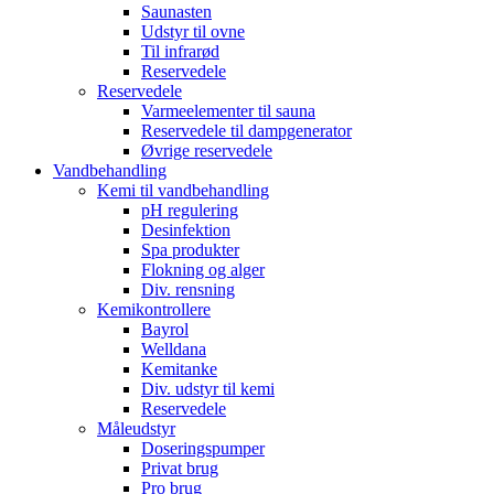
Saunasten
Udstyr til ovne
Til infrarød
Reservedele
Reservedele
Varmeelementer til sauna
Reservedele til dampgenerator
Øvrige reservedele
Vandbehandling
Kemi til vandbehandling
pH regulering
Desinfektion
Spa produkter
Flokning og alger
Div. rensning
Kemikontrollere
Bayrol
Welldana
Kemitanke
Div. udstyr til kemi
Reservedele
Måleudstyr
Doseringspumper
Privat brug
Pro brug