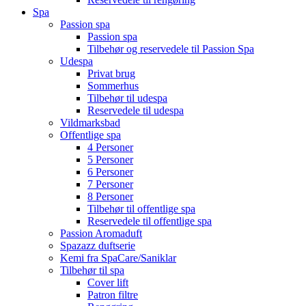
Spa
Passion spa
Passion spa
Tilbehør og reservedele til Passion Spa
Udespa
Privat brug
Sommerhus
Tilbehør til udespa
Reservedele til udespa
Vildmarksbad
Offentlige spa
4 Personer
5 Personer
6 Personer
7 Personer
8 Personer
Tilbehør til offentlige spa
Reservedele til offentlige spa
Passion Aromaduft
Spazazz duftserie
Kemi fra SpaCare/Saniklar
Tilbehør til spa
Cover lift
Patron filtre