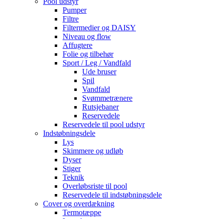
Pool udstyr
Pumper
Filtre
Filtermedier og DAISY
Niveau og flow
Affugtere
Folie og tilbehør
Sport / Leg / Vandfald
Ude bruser
Spil
Vandfald
Svømmetrænere
Rutsjebaner
Reservedele
Reservedele til pool udstyr
Indstøbningsdele
Lys
Skimmere og udløb
Dyser
Stiger
Teknik
Overløbsriste til pool
Reservedele til indstøbningsdele
Cover og overdækning
Termotæppe