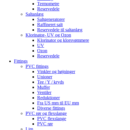
Termometre
Reservedele
Saltanlæg
Saltgeneratorer
Raffineret salt
Reservedele til saltanlæg
Klorinator- UV og Ozon
Klorinator og klorsvømmere
UV
Ozon
Reservedele
Fittings
PVC fittings
Vinkler og bøjninger
Unioner
Tee / Y / kryds
Muffer
Ventiler
Reduktioner
Fra US mm til EU mm
Diverse fittings
PVC rør og flexslange
PVC flexslange
PVC rør
Lim