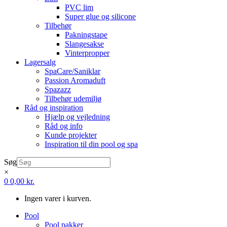
PVC lim
Super glue og silicone
Tilbehør
Pakningstape
Slangesakse
Vinterpropper
Lagersalg
SpaCare/Saniklar
Passion Aromaduft
Spazazz
Tilbehør udemiljø
Råd og inspiration
Hjælp og vejledning
Råd og info
Kunde projekter
Inspiration til din pool og spa
Søg
×
0
0,00
kr.
Ingen varer i kurven.
Pool
Pool pakker