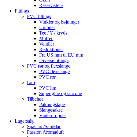
Reservedele
Fittings
PVC fittings
Vinkler og bøjninger
Unioner
Tee / Y / kryds
Muffer
Ventiler
Reduktioner
Fra US mm til EU mm
Diverse fittings
PVC rør og flexslange
PVC flexslange
PVC rør
Lim
PVC lim
Super glue og silicone
Tilbehør
Pakningstape
Slangesakse
Vinterpropper
Lagersalg
SpaCare/Saniklar
Passion Aromaduft