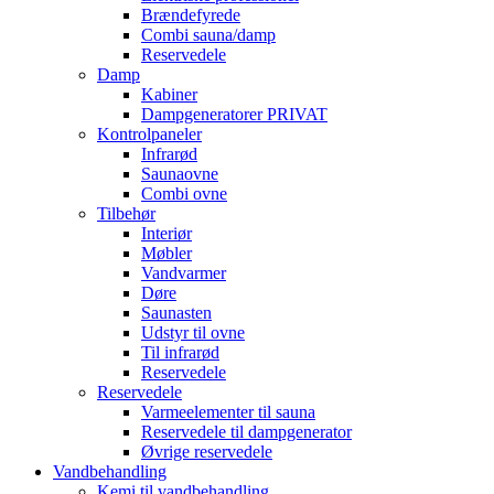
Brændefyrede
Combi sauna/damp
Reservedele
Damp
Kabiner
Dampgeneratorer PRIVAT
Kontrolpaneler
Infrarød
Saunaovne
Combi ovne
Tilbehør
Interiør
Møbler
Vandvarmer
Døre
Saunasten
Udstyr til ovne
Til infrarød
Reservedele
Reservedele
Varmeelementer til sauna
Reservedele til dampgenerator
Øvrige reservedele
Vandbehandling
Kemi til vandbehandling