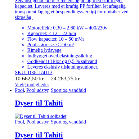
Selvansugende op til 3 meters højde og med stor meget
kapacitet. Leveres med et kraftig PP forfilter, let aftagelig
transparent låg og et bespændingsværktøj for omløber ved
skruelåg.
Motoreffekt: 0,30 – 2,60 kW – 400/230v
Kapacitet: < 12 – 22 h/m
Flow kapacitet: 10 – 50 m³/h
Pool størrelse: < 250 m³
Rimelig lydsvage
Indbygget overbelastningssikring
Godkendt til klor og 0,5 % saltvand
Leveres ekslusiv tilslutningsunioner.
SKU: D36-174113
Prisinterval:
10.662,50
kr.
–
24.283,75
kr.
10.662,50 kr.
Vælg muligheder
Dette
Pool
,
Pool udstyr
,
Sport og vandfald
til
vare
24.283,75 kr.
har
Dyser til Tahiti
flere
varianter.
Mulighederne
Pool
,
Pool udstyr
,
Sport og vandfald
kan
vælges
Dyser til Tahiti
på