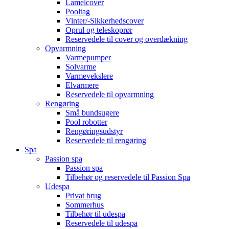
Lamelcover
Pooltag
Vinter/-Sikkerhedscover
Oprul og teleskoprør
Reservedele til cover og overdækning
Opvarmning
Varmepumper
Solvarme
Varmevekslere
Elvarmere
Reservedele til opvarmning
Rengøring
Små bundsugere
Pool robotter
Rengøringsudstyr
Reservedele til rengøring
Spa
Passion spa
Passion spa
Tilbehør og reservedele til Passion Spa
Udespa
Privat brug
Sommerhus
Tilbehør til udespa
Reservedele til udespa