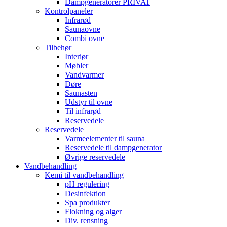
Dampgeneratorer PRIVAT
Kontrolpaneler
Infrarød
Saunaovne
Combi ovne
Tilbehør
Interiør
Møbler
Vandvarmer
Døre
Saunasten
Udstyr til ovne
Til infrarød
Reservedele
Reservedele
Varmeelementer til sauna
Reservedele til dampgenerator
Øvrige reservedele
Vandbehandling
Kemi til vandbehandling
pH regulering
Desinfektion
Spa produkter
Flokning og alger
Div. rensning