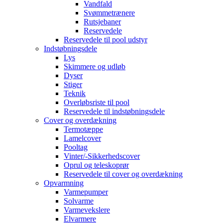
Vandfald
Svømmetrænere
Rutsjebaner
Reservedele
Reservedele til pool udstyr
Indstøbningsdele
Lys
Skimmere og udløb
Dyser
Stiger
Teknik
Overløbsriste til pool
Reservedele til indstøbningsdele
Cover og overdækning
Termotæppe
Lamelcover
Pooltag
Vinter/-Sikkerhedscover
Oprul og teleskoprør
Reservedele til cover og overdækning
Opvarmning
Varmepumper
Solvarme
Varmevekslere
Elvarmere