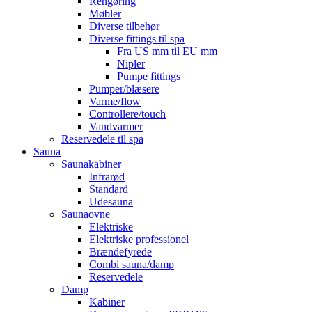
Rengøring
Møbler
Diverse tilbehør
Diverse fittings til spa
Fra US mm til EU mm
Nipler
Pumpe fittings
Pumper/blæsere
Varme/flow
Controllere/touch
Vandvarmer
Reservedele til spa
Sauna
Saunakabiner
Infrarød
Standard
Udesauna
Saunaovne
Elektriske
Elektriske professionel
Brændefyrede
Combi sauna/damp
Reservedele
Damp
Kabiner