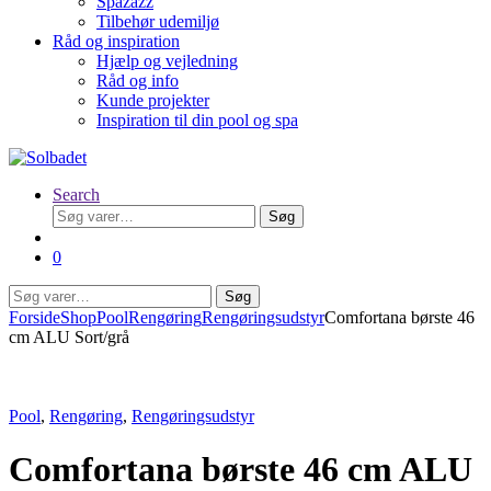
Spazazz
Tilbehør udemiljø
Råd og inspiration
Hjælp og vejledning
Råd og info
Kunde projekter
Inspiration til din pool og spa
Search
Søg
Søg
efter:
0
Søg
Søg
efter:
Forside
Shop
Pool
Rengøring
Rengøringsudstyr
Comfortana børste 46
cm ALU Sort/grå
Pool
,
Rengøring
,
Rengøringsudstyr
Comfortana børste 46 cm ALU