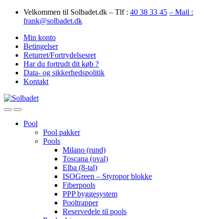
Skip
Skip
Velkommen til Solbadet.dk – Tlf :
40 38 33 45
– Mail :
to
to
frank@solbadet.dk
navigation
content
Min konto
Betingelser
Returret/Fortrydelsesret
Har du fortrudt dit køb ?
Data- og sikkerhedspolitik
Kontakt
Open
Close
Pool
Pool pakker
Pools
Milano (rund)
Toscana (oval)
Elba (8-tal)
ISOGreen – Styropor blokke
Fiberpools
PPP byggesystem
Pooltrapper
Reservedele til pools