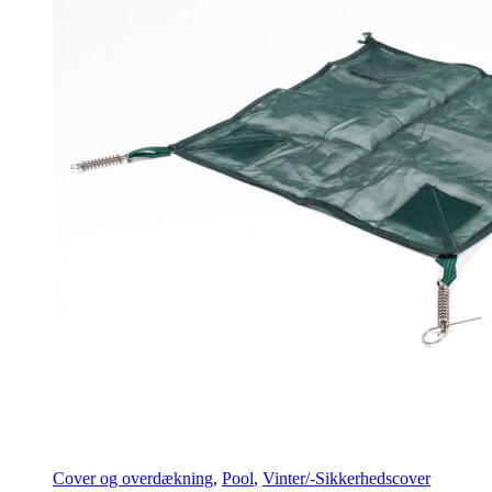
Cover og overdækning
,
Pool
,
Vinter/-Sikkerhedscover