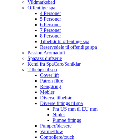
Vildmarksbad
Offentlige spa
4 Personer
5 Personer
6 Personer
7 Personer
8 Personer
Tilbehør til offentlige spa
Reservedele til offentlige spa
Passion Aromaduft
Spazazz duftserie
Kemi fra SpaCare/Saniklar
Tilbehør til spa
Cover lift
Patron filtre
Rengøring
Møbler
Diverse tilbehør
Diverse fittings til spa
Fra US mm til EU mm
Nipler
Pumpe fittings
Pumper/blæsere
Varme/flow
Controllere/touch