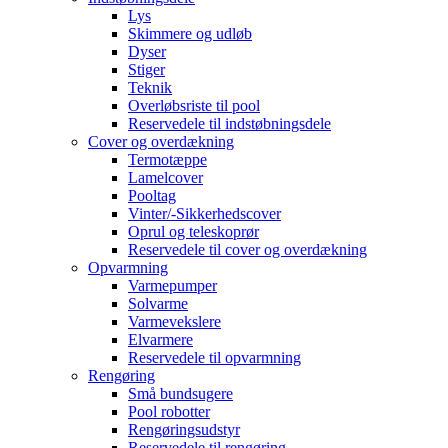
Lys
Skimmere og udløb
Dyser
Stiger
Teknik
Overløbsriste til pool
Reservedele til indstøbningsdele
Cover og overdækning
Termotæppe
Lamelcover
Pooltag
Vinter/-Sikkerhedscover
Oprul og teleskoprør
Reservedele til cover og overdækning
Opvarmning
Varmepumper
Solvarme
Varmevekslere
Elvarmere
Reservedele til opvarmning
Rengøring
Små bundsugere
Pool robotter
Rengøringsudstyr
Reservedele til rengøring