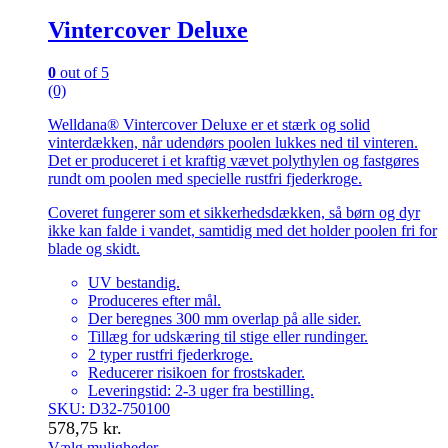
Vintercover Deluxe
0
out of 5
(0)
Welldana® Vintercover Deluxe er et stærk og solid
vinterdækken, når udendørs poolen lukkes ned til vinteren.
Det er produceret i et kraftig vævet polythylen og fastgøres
rundt om poolen med specielle rustfri fjederkroge.
Coveret fungerer som et sikkerhedsdækken, så børn og dyr
ikke kan falde i vandet, samtidig med det holder poolen fri for
blade og skidt.
UV bestandig.
Produceres efter mål.
Der beregnes 300 mm overlap på alle sider.
Tillæg for udskæring til stige eller rundinger.
2 typer rustfri fjederkroge.
Reducerer risikoen for frostskader.
Leveringstid: 2-3 uger fra bestilling.
SKU: D32-750100
578,75
kr.
Vælg muligheder