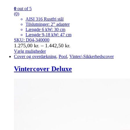
0
out of 5
(0)
AISI 316 Rustfri stål
Tilslutninger: 2” adapter
Længde 6 kW: 30 cm
Længde 9-18 kW: 47 cm
SKU: D04-340000
Prisinterval:
1.275,00
kr.
–
1.442,50
kr.
1.275,00 kr.
Vælg muligheder
Dette
Cover og overdækning
,
Pool
,
Vinter/-Sikkerhedscover
til
vare
1.442,50 kr.
har
Vintercover Deluxe
flere
varianter.
Mulighederne
kan
vælges
på
varesiden