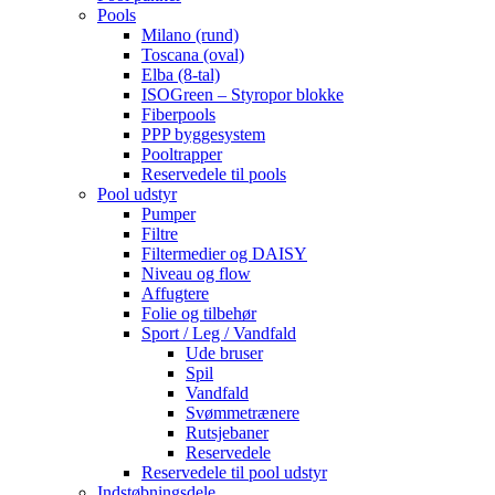
Pools
Milano (rund)
Toscana (oval)
Elba (8-tal)
ISOGreen – Styropor blokke
Fiberpools
PPP byggesystem
Pooltrapper
Reservedele til pools
Pool udstyr
Pumper
Filtre
Filtermedier og DAISY
Niveau og flow
Affugtere
Folie og tilbehør
Sport / Leg / Vandfald
Ude bruser
Spil
Vandfald
Svømmetrænere
Rutsjebaner
Reservedele
Reservedele til pool udstyr
Indstøbningsdele