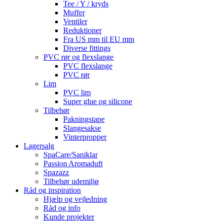
Tee / Y / kryds
Muffer
Ventiler
Reduktioner
Fra US mm til EU mm
Diverse fittings
PVC rør og flexslange
PVC flexslange
PVC rør
Lim
PVC lim
Super glue og silicone
Tilbehør
Pakningstape
Slangesakse
Vinterpropper
Lagersalg
SpaCare/Saniklar
Passion Aromaduft
Spazazz
Tilbehør udemiljø
Råd og inspiration
Hjælp og vejledning
Råd og info
Kunde projekter