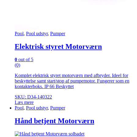
Pool
,
Pool udstyr
,
Pumper
Elektrisk styret Motorværn
0
out of 5
(0)
Komplet elektrisk styret motorværn med afbryder. Ideel for
beskyttelse samt start/stop af pumpemotor. Fungerer som en
kontakterboks. IP 66 Beskyttet
SKU: D34-140322
Læs mere
Pool
,
Pool udstyr
,
Pumper
Hånd betjent Motorværn