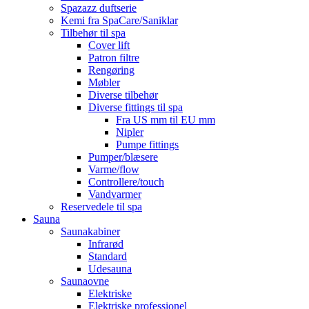
Spazazz duftserie
Kemi fra SpaCare/Saniklar
Tilbehør til spa
Cover lift
Patron filtre
Rengøring
Møbler
Diverse tilbehør
Diverse fittings til spa
Fra US mm til EU mm
Nipler
Pumpe fittings
Pumper/blæsere
Varme/flow
Controllere/touch
Vandvarmer
Reservedele til spa
Sauna
Saunakabiner
Infrarød
Standard
Udesauna
Saunaovne
Elektriske
Elektriske professionel