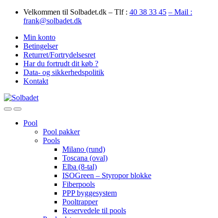
Skip
Skip
Velkommen til Solbadet.dk – Tlf :
40 38 33 45
– Mail :
to
to
frank@solbadet.dk
navigation
content
Min konto
Betingelser
Returret/Fortrydelsesret
Har du fortrudt dit køb ?
Data- og sikkerhedspolitik
Kontakt
Open
Close
Pool
Pool pakker
Pools
Milano (rund)
Toscana (oval)
Elba (8-tal)
ISOGreen – Styropor blokke
Fiberpools
PPP byggesystem
Pooltrapper
Reservedele til pools