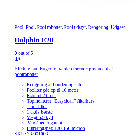
Pool
,
Pool
,
Pool robotter
,
Pool udstyr
,
Rengøring
,
Udgået
Dolphin E20
0
out of 5
(0)
Effektiv bundsuger fra verden førende producent af
poolrobotter
Rengøring af bunden og sider
Poollængde op til 10 meter
Køretid 2 timer
Topmonteret “Easyclean” filterkurv
1 fint filter
1 aktiv børste
Vægt 6,5 kg4
24 måneder garanti
Filtreringsnet: 120-150 micron
SKU: 33-001003