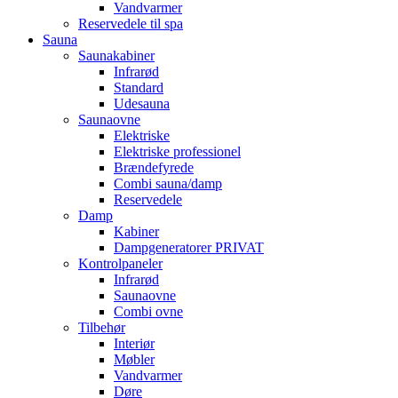
Vandvarmer
Reservedele til spa
Sauna
Saunakabiner
Infrarød
Standard
Udesauna
Saunaovne
Elektriske
Elektriske professionel
Brændefyrede
Combi sauna/damp
Reservedele
Damp
Kabiner
Dampgeneratorer PRIVAT
Kontrolpaneler
Infrarød
Saunaovne
Combi ovne
Tilbehør
Interiør
Møbler
Vandvarmer
Døre