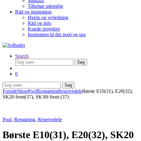
Spazazz
Tilbehør udemiljø
Råd og inspiration
Hjælp og vejledning
Råd og info
Kunde projekter
Inspiration til din pool og spa
Search
Søg
Søg
efter:
0
Søg
Søg
efter:
Forside
Shop
Pool
Rengøring
Reservedele
Børste E10(31), E20(32),
SK20 front(37), SK30i front (37)
Pool
,
Rengøring
,
Reservedele
Børste E10(31), E20(32), SK20