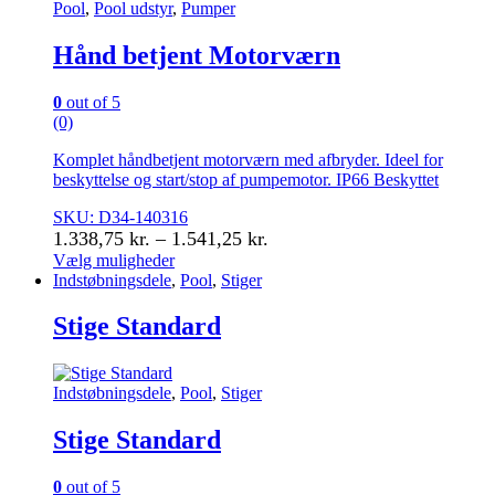
Pool
,
Pool udstyr
,
Pumper
Hånd betjent Motorværn
0
out of 5
(0)
Komplet håndbetjent motorværn med afbryder. Ideel for
beskyttelse og start/stop af pumpemotor. IP66 Beskyttet
SKU: D34-140316
Prisinterval:
1.338,75
kr.
–
1.541,25
kr.
1.338,75 kr.
Vælg muligheder
Dette
Indstøbningsdele
,
Pool
,
Stiger
til
vare
1.541,25 kr.
har
Stige Standard
flere
varianter.
Mulighederne
Indstøbningsdele
,
Pool
,
Stiger
kan
vælges
Stige Standard
på
varesiden
0
out of 5