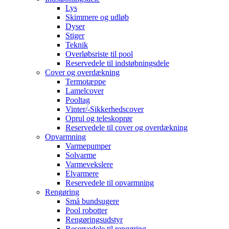
Lys
Skimmere og udløb
Dyser
Stiger
Teknik
Overløbsriste til pool
Reservedele til indstøbningsdele
Cover og overdækning
Termotæppe
Lamelcover
Pooltag
Vinter/-Sikkerhedscover
Oprul og teleskoprør
Reservedele til cover og overdækning
Opvarmning
Varmepumper
Solvarme
Varmevekslere
Elvarmere
Reservedele til opvarmning
Rengøring
Små bundsugere
Pool robotter
Rengøringsudstyr
Reservedele til rengøring