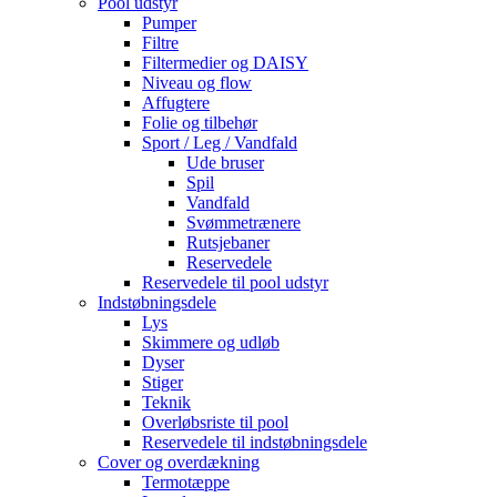
Pool udstyr
Pumper
Filtre
Filtermedier og DAISY
Niveau og flow
Affugtere
Folie og tilbehør
Sport / Leg / Vandfald
Ude bruser
Spil
Vandfald
Svømmetrænere
Rutsjebaner
Reservedele
Reservedele til pool udstyr
Indstøbningsdele
Lys
Skimmere og udløb
Dyser
Stiger
Teknik
Overløbsriste til pool
Reservedele til indstøbningsdele
Cover og overdækning
Termotæppe