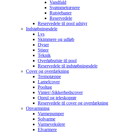
Vandfald
Svømmetrænere
Rutsjebaner
Reservedele
Reservedele til pool udstyr
Indstøbningsdele
Lys
Skimmere og udløb
Dyser
Stiger
Teknik
Overløbsriste til pool
Reservedele til indstøbningsdele
Cover og overdækning
Termotæppe
Lamelcover
Pooltag
Vinter/-Sikkerhedscover
Oprul og teleskoprør
Reservedele til cover og overdækning
Opvarmning
Varmepumper
Solvarme
Varmevekslere
Elvarmere