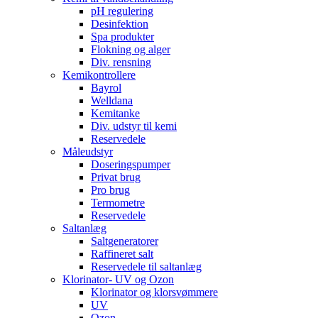
pH regulering
Desinfektion
Spa produkter
Flokning og alger
Div. rensning
Kemikontrollere
Bayrol
Welldana
Kemitanke
Div. udstyr til kemi
Reservedele
Måleudstyr
Doseringspumper
Privat brug
Pro brug
Termometre
Reservedele
Saltanlæg
Saltgeneratorer
Raffineret salt
Reservedele til saltanlæg
Klorinator- UV og Ozon
Klorinator og klorsvømmere
UV
Ozon