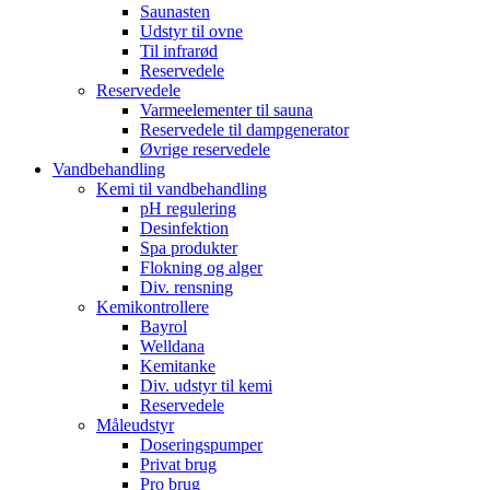
Saunasten
Udstyr til ovne
Til infrarød
Reservedele
Reservedele
Varmeelementer til sauna
Reservedele til dampgenerator
Øvrige reservedele
Vandbehandling
Kemi til vandbehandling
pH regulering
Desinfektion
Spa produkter
Flokning og alger
Div. rensning
Kemikontrollere
Bayrol
Welldana
Kemitanke
Div. udstyr til kemi
Reservedele
Måleudstyr
Doseringspumper
Privat brug
Pro brug