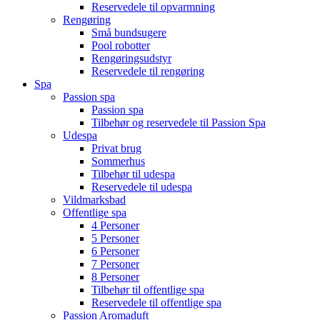
Reservedele til opvarmning
Rengøring
Små bundsugere
Pool robotter
Rengøringsudstyr
Reservedele til rengøring
Spa
Passion spa
Passion spa
Tilbehør og reservedele til Passion Spa
Udespa
Privat brug
Sommerhus
Tilbehør til udespa
Reservedele til udespa
Vildmarksbad
Offentlige spa
4 Personer
5 Personer
6 Personer
7 Personer
8 Personer
Tilbehør til offentlige spa
Reservedele til offentlige spa
Passion Aromaduft