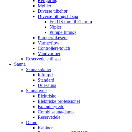
Rengøring
Møbler
Diverse tilbehør
Diverse fittings til spa
Fra US mm til EU mm
Nipler
Pumpe fittings
Pumper/blæsere
Varme/flow
Controllere/touch
Vandvarmer
Reservedele til spa
Sauna
Saunakabiner
Infrarød
Standard
Udesauna
Saunaovne
Elektriske
Elektriske professionel
Brændefyrede
Combi sauna/damp
Reservedele
Damp
Kabiner