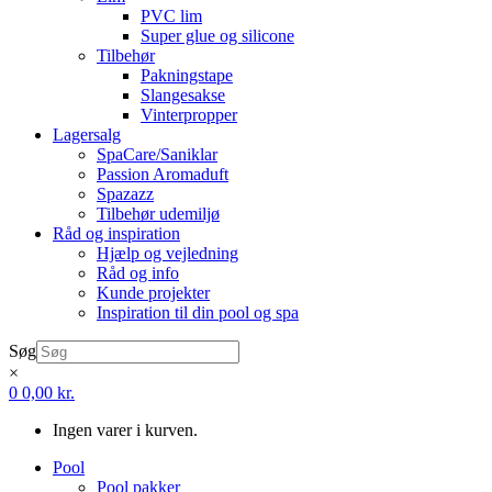
PVC lim
Super glue og silicone
Tilbehør
Pakningstape
Slangesakse
Vinterpropper
Lagersalg
SpaCare/Saniklar
Passion Aromaduft
Spazazz
Tilbehør udemiljø
Råd og inspiration
Hjælp og vejledning
Råd og info
Kunde projekter
Inspiration til din pool og spa
Søg
×
0
0,00
kr.
Ingen varer i kurven.
Pool
Pool pakker