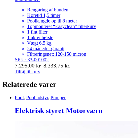
Rengøring af bunden
Køretid 1,5 timer
Poollængde op til 8 meter
Topmonteret “Easyclean” filterkurv
1 fint filter
1 aktiv børste
Vægt 6,5 kg
24 måneder garanti
Filtreringsnet: 120-150 micron
SKU: 33-001002
7.295,00
kr.
8.333,75
kr.
Tilføj til kurv
Relaterede varer
Pool
,
Pool udstyr
,
Pumper
Elektrisk styret Motorværn