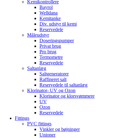
Kemikontrollere
Bayrol
Welldana
Kemitanke
Div. udstyr til kemi
Reservedele
Måleudstyr
Doseringspumper
Privat brug
Pro brug
Termometre
Reservedele
Saltanlæg
Saltgeneratorer
Raffineret salt
Reservedele til saltanlæg
Klorinator- UV og Ozon
Klorinator og klorsvømmere
UV
Ozon
Reservedele
Fittings
PVC fittings
Vinkler og bøjninger
Unioner