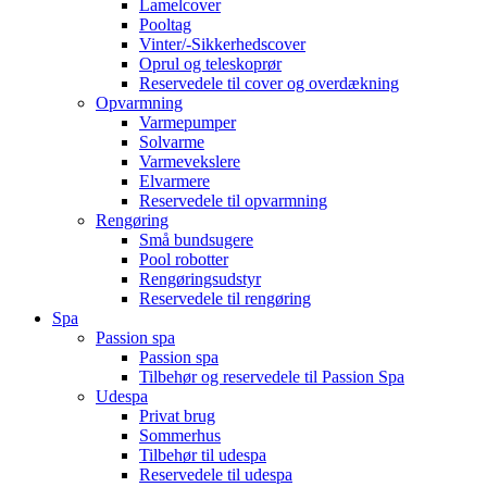
Lamelcover
Pooltag
Vinter/-Sikkerhedscover
Oprul og teleskoprør
Reservedele til cover og overdækning
Opvarmning
Varmepumper
Solvarme
Varmevekslere
Elvarmere
Reservedele til opvarmning
Rengøring
Små bundsugere
Pool robotter
Rengøringsudstyr
Reservedele til rengøring
Spa
Passion spa
Passion spa
Tilbehør og reservedele til Passion Spa
Udespa
Privat brug
Sommerhus
Tilbehør til udespa
Reservedele til udespa