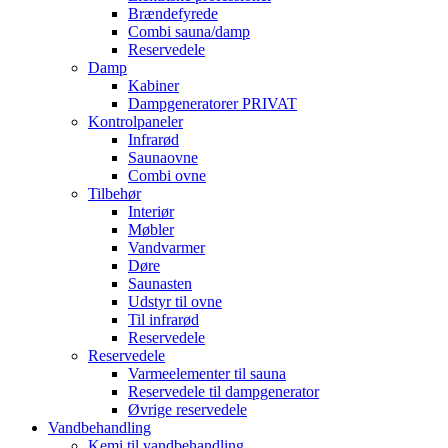
Brændefyrede
Combi sauna/damp
Reservedele
Damp
Kabiner
Dampgeneratorer PRIVAT
Kontrolpaneler
Infrarød
Saunaovne
Combi ovne
Tilbehør
Interiør
Møbler
Vandvarmer
Døre
Saunasten
Udstyr til ovne
Til infrarød
Reservedele
Reservedele
Varmeelementer til sauna
Reservedele til dampgenerator
Øvrige reservedele
Vandbehandling
Kemi til vandbehandling