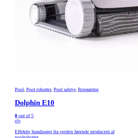
Pool
,
Pool robotter
,
Pool udstyr
,
Rengøring
Dolphin E10
0
out of 5
(0)
Effektiv bundsuger fra verden førende producent af
poolrobotter