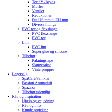
Tee / Y / kryds
Muffer
Ventiler
Reduktioner
Fra US mm til EU mm
Diverse fittings
PVC rør og flexslange
PVC flexslange
PVC rør
Lim
PVC lim
Super glue og silicone
Tilbehør
Pakningstape
Slangesakse
Vinterpropper
Lagersalg
SpaCare/Saniklar
Passion Aromaduft
Spazazz
Tilbehør udemiljø
Råd og inspiration
Hjælp og vejledning
Råd og info
Kunde projekter