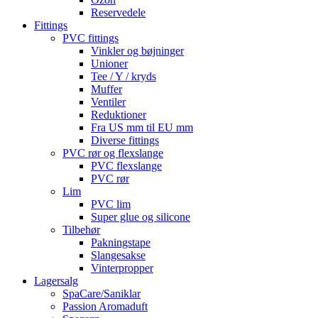
Reservedele
Fittings
PVC fittings
Vinkler og bøjninger
Unioner
Tee / Y / kryds
Muffer
Ventiler
Reduktioner
Fra US mm til EU mm
Diverse fittings
PVC rør og flexslange
PVC flexslange
PVC rør
Lim
PVC lim
Super glue og silicone
Tilbehør
Pakningstape
Slangesakse
Vinterpropper
Lagersalg
SpaCare/Saniklar
Passion Aromaduft