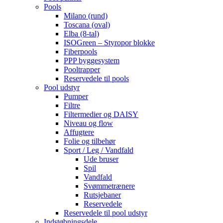
Pools
Milano (rund)
Toscana (oval)
Elba (8-tal)
ISOGreen – Styropor blokke
Fiberpools
PPP byggesystem
Pooltrapper
Reservedele til pools
Pool udstyr
Pumper
Filtre
Filtermedier og DAISY
Niveau og flow
Affugtere
Folie og tilbehør
Sport / Leg / Vandfald
Ude bruser
Spil
Vandfald
Svømmetrænere
Rutsjebaner
Reservedele
Reservedele til pool udstyr
Indstøbningsdele