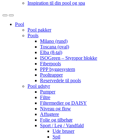
Inspiration til din pool og spa
Open
Close
Pool
Pool pakker
Pools
Milano (rund)
Toscana (oval)
Elba (8-tal)
ISOGreen – Styropor blokke
Fiberpools
PPP byggesystem
Pooltrapper
Reservedele til pools
Pool udstyr
Pumper
Filtre
Filtermedier og DAISY
Niveau og flow
Affugtere
Folie og tilbehør
Sport / Leg / Vandfald
Ude bruser
Spil