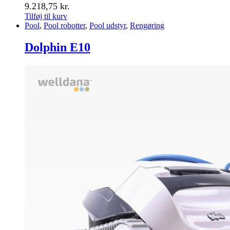
9.218,75
kr.
Tilføj til kurv
Pool
,
Pool robotter
,
Pool udstyr
,
Rengøring
Dolphin E10