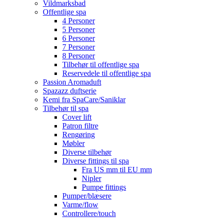
Vildmarksbad
Offentlige spa
4 Personer
5 Personer
6 Personer
7 Personer
8 Personer
Tilbehør til offentlige spa
Reservedele til offentlige spa
Passion Aromaduft
Spazazz duftserie
Kemi fra SpaCare/Saniklar
Tilbehør til spa
Cover lift
Patron filtre
Rengøring
Møbler
Diverse tilbehør
Diverse fittings til spa
Fra US mm til EU mm
Nipler
Pumpe fittings
Pumper/blæsere
Varme/flow
Controllere/touch