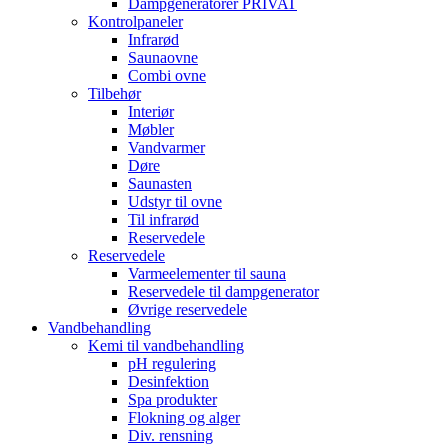
Dampgeneratorer PRIVAT
Kontrolpaneler
Infrarød
Saunaovne
Combi ovne
Tilbehør
Interiør
Møbler
Vandvarmer
Døre
Saunasten
Udstyr til ovne
Til infrarød
Reservedele
Reservedele
Varmeelementer til sauna
Reservedele til dampgenerator
Øvrige reservedele
Vandbehandling
Kemi til vandbehandling
pH regulering
Desinfektion
Spa produkter
Flokning og alger
Div. rensning