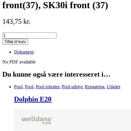
front(37), SK30i front (37)
143,75
kr.
Børste
E10(31),
Tilføj til kurv
E20(32),
SK20
Dokument
front(37),
SK30i
No PDF available
front
(37)
Du kunne også være interesseret i…
quantity
Pool
,
Pool
,
Pool robotter
,
Pool udstyr
,
Rengøring
,
Udgået
Dolphin E20