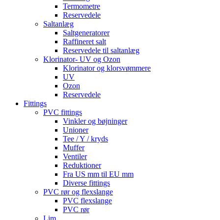
Termometre
Reservedele
Saltanlæg
Saltgeneratorer
Raffineret salt
Reservedele til saltanlæg
Klorinator- UV og Ozon
Klorinator og klorsvømmere
UV
Ozon
Reservedele
Fittings
PVC fittings
Vinkler og bøjninger
Unioner
Tee / Y / kryds
Muffer
Ventiler
Reduktioner
Fra US mm til EU mm
Diverse fittings
PVC rør og flexslange
PVC flexslange
PVC rør
Lim