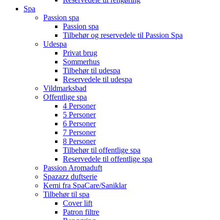
Spa
Passion spa
Passion spa
Tilbehør og reservedele til Passion Spa
Udespa
Privat brug
Sommerhus
Tilbehør til udespa
Reservedele til udespa
Vildmarksbad
Offentlige spa
4 Personer
5 Personer
6 Personer
7 Personer
8 Personer
Tilbehør til offentlige spa
Reservedele til offentlige spa
Passion Aromaduft
Spazazz duftserie
Kemi fra SpaCare/Saniklar
Tilbehør til spa
Cover lift
Patron filtre