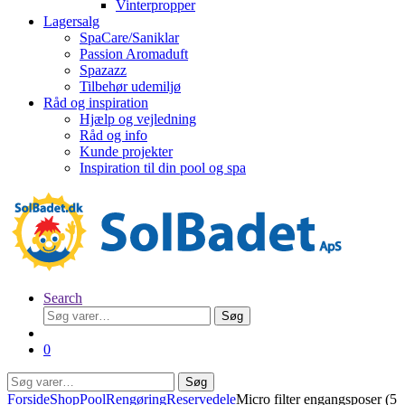
Vinterpropper
Lagersalg
SpaCare/Saniklar
Passion Aromaduft
Spazazz
Tilbehør udemiljø
Råd og inspiration
Hjælp og vejledning
Råd og info
Kunde projekter
Inspiration til din pool og spa
Search
Søg
Søg
efter:
0
Søg
Søg
efter:
Forside
Shop
Pool
Rengøring
Reservedele
Micro filter engangsposer (5