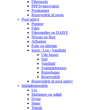
Fiberpools
PPP byggesystem
Pooltrapper
Reservedele til pools
Pool udstyr
Pumper
Filtre
Filtermedier og DAISY
Niveau og flow
Affugtere
Folie og tilbehør
Sport / Leg / Vandfald
Ude bruser
Spil
Vandfald
Svømmetrænere
Rutsjebaner
Reservedele
Reservedele til pool udstyr
Indstøbningsdele
Lys
Skimmere og udløb
Dyser
Stiger
Teknik