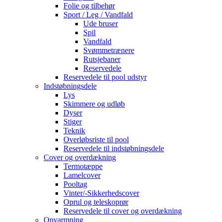
Folie og tilbehør
Sport / Leg / Vandfald
Ude bruser
Spil
Vandfald
Svømmetrænere
Rutsjebaner
Reservedele
Reservedele til pool udstyr
Indstøbningsdele
Lys
Skimmere og udløb
Dyser
Stiger
Teknik
Overløbsriste til pool
Reservedele til indstøbningsdele
Cover og overdækning
Termotæppe
Lamelcover
Pooltag
Vinter/-Sikkerhedscover
Oprul og teleskoprør
Reservedele til cover og overdækning
Opvarmning