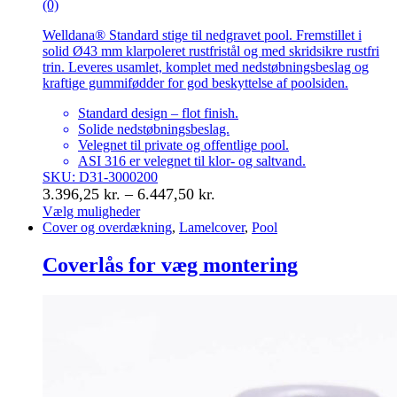
(0)
Welldana® Standard stige til nedgravet pool. Fremstillet i
solid Ø43 mm klarpoleret rustfristål og med skridsikre rustfri
trin. Leveres usamlet, komplet med nedstøbningsbeslag og
kraftige gummifødder for god beskyttelse af poolsiden.
Standard design – flot finish.
Solide nedstøbningsbeslag.
Velegnet til private og offentlige pool.
ASI 316 er velegnet til klor- og saltvand.
SKU: D31-3000200
Prisinterval:
3.396,25
kr.
–
6.447,50
kr.
3.396,25 kr.
Vælg muligheder
Dette
Cover og overdækning
,
Lamelcover
,
Pool
til
vare
6.447,50 kr.
har
Coverlås for væg montering
flere
varianter.
Mulighederne
kan
vælges
på
varesiden