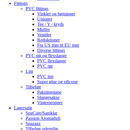
Fittings
PVC fittings
Vinkler og bøjninger
Unioner
Tee / Y / kryds
Muffer
Ventiler
Reduktioner
Fra US mm til EU mm
Diverse fittings
PVC rør og flexslange
PVC flexslange
PVC rør
Lim
PVC lim
Super glue og silicone
Tilbehør
Pakningstape
Slangesakse
Vinterpropper
Lagersalg
SpaCare/Saniklar
Passion Aromaduft
Spazazz
Tilbehør udemiljø