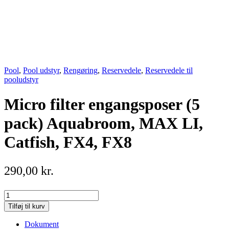
Pool
,
Pool udstyr
,
Rengøring
,
Reservedele
,
Reservedele til
pooludstyr
Micro filter engangsposer (5
pack) Aquabroom, MAX LI,
Catfish, FX4, FX8
290,00
kr.
Micro
filter
Tilføj til kurv
engangsposer
(5
Dokument