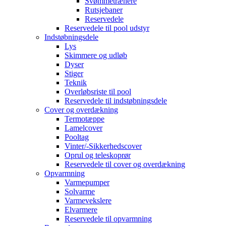
Svømmetrænere
Rutsjebaner
Reservedele
Reservedele til pool udstyr
Indstøbningsdele
Lys
Skimmere og udløb
Dyser
Stiger
Teknik
Overløbsriste til pool
Reservedele til indstøbningsdele
Cover og overdækning
Termotæppe
Lamelcover
Pooltag
Vinter/-Sikkerhedscover
Oprul og teleskoprør
Reservedele til cover og overdækning
Opvarmning
Varmepumper
Solvarme
Varmevekslere
Elvarmere
Reservedele til opvarmning