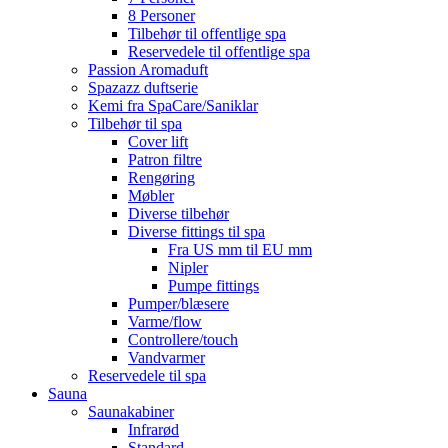
8 Personer
Tilbehør til offentlige spa
Reservedele til offentlige spa
Passion Aromaduft
Spazazz duftserie
Kemi fra SpaCare/Saniklar
Tilbehør til spa
Cover lift
Patron filtre
Rengøring
Møbler
Diverse tilbehør
Diverse fittings til spa
Fra US mm til EU mm
Nipler
Pumpe fittings
Pumper/blæsere
Varme/flow
Controllere/touch
Vandvarmer
Reservedele til spa
Sauna
Saunakabiner
Infrarød
Standard