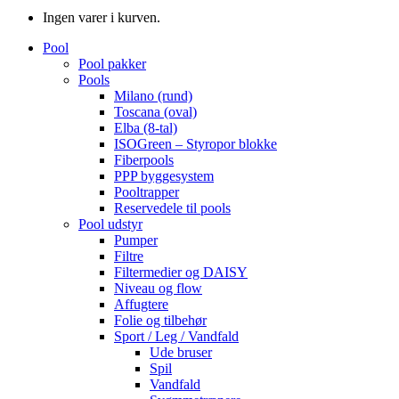
Ingen varer i kurven.
Pool
Pool pakker
Pools
Milano (rund)
Toscana (oval)
Elba (8-tal)
ISOGreen – Styropor blokke
Fiberpools
PPP byggesystem
Pooltrapper
Reservedele til pools
Pool udstyr
Pumper
Filtre
Filtermedier og DAISY
Niveau og flow
Affugtere
Folie og tilbehør
Sport / Leg / Vandfald
Ude bruser
Spil
Vandfald