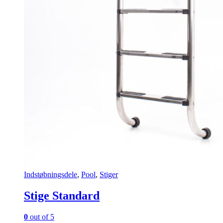
Indstøbningsdele
,
Pool
,
Stiger
Stige Standard
0
out of 5