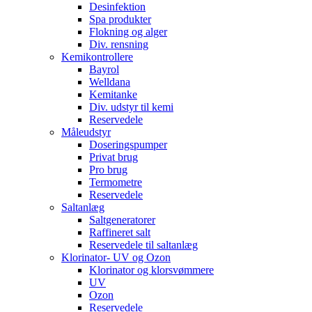
Desinfektion
Spa produkter
Flokning og alger
Div. rensning
Kemikontrollere
Bayrol
Welldana
Kemitanke
Div. udstyr til kemi
Reservedele
Måleudstyr
Doseringspumper
Privat brug
Pro brug
Termometre
Reservedele
Saltanlæg
Saltgeneratorer
Raffineret salt
Reservedele til saltanlæg
Klorinator- UV og Ozon
Klorinator og klorsvømmere
UV
Ozon
Reservedele