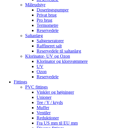
Måleudstyr
Doseringspumper
Privat brug
Pro brug
Termometre
Reservedele
Saltanlæg
Saltgeneratorer
Raffineret salt
Reservedele til saltanlæg
Klorinator- UV og Ozon
Klorinator og klorsvømmere
UV
Ozon
Reservedele
Fittings
PVC fittings
Vinkler og bøjninger
Unioner
Tee / Y / kryds
Muffer
Ventiler
Reduktioner
Fra US mm til EU mm