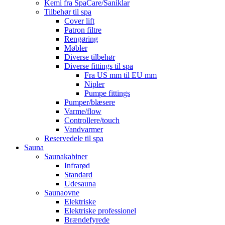
Kemi fra SpaCare/Saniklar
Tilbehør til spa
Cover lift
Patron filtre
Rengøring
Møbler
Diverse tilbehør
Diverse fittings til spa
Fra US mm til EU mm
Nipler
Pumpe fittings
Pumper/blæsere
Varme/flow
Controllere/touch
Vandvarmer
Reservedele til spa
Sauna
Saunakabiner
Infrarød
Standard
Udesauna
Saunaovne
Elektriske
Elektriske professionel
Brændefyrede