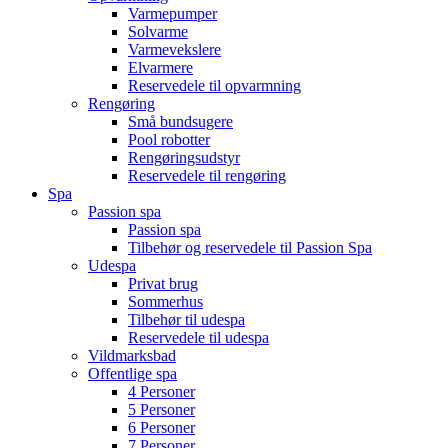
Varmepumper
Solvarme
Varmevekslere
Elvarmere
Reservedele til opvarmning
Rengøring
Små bundsugere
Pool robotter
Rengøringsudstyr
Reservedele til rengøring
Spa
Passion spa
Passion spa
Tilbehør og reservedele til Passion Spa
Udespa
Privat brug
Sommerhus
Tilbehør til udespa
Reservedele til udespa
Vildmarksbad
Offentlige spa
4 Personer
5 Personer
6 Personer
7 Personer