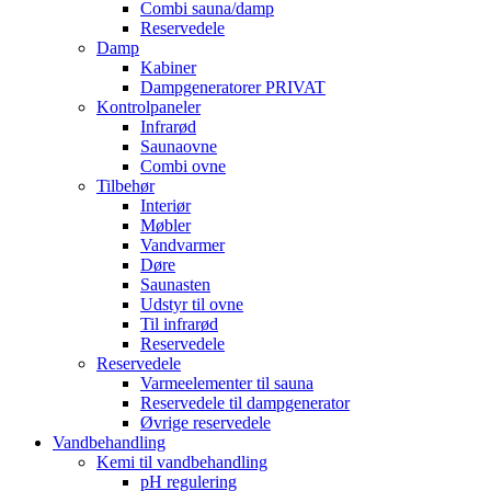
Combi sauna/damp
Reservedele
Damp
Kabiner
Dampgeneratorer PRIVAT
Kontrolpaneler
Infrarød
Saunaovne
Combi ovne
Tilbehør
Interiør
Møbler
Vandvarmer
Døre
Saunasten
Udstyr til ovne
Til infrarød
Reservedele
Reservedele
Varmeelementer til sauna
Reservedele til dampgenerator
Øvrige reservedele
Vandbehandling
Kemi til vandbehandling
pH regulering