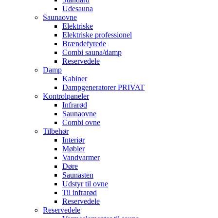
Udesauna
Saunaovne
Elektriske
Elektriske professionel
Brændefyrede
Combi sauna/damp
Reservedele
Damp
Kabiner
Dampgeneratorer PRIVAT
Kontrolpaneler
Infrarød
Saunaovne
Combi ovne
Tilbehør
Interiør
Møbler
Vandvarmer
Døre
Saunasten
Udstyr til ovne
Til infrarød
Reservedele
Reservedele