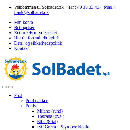
Skip
Skip
Velkommen til Solbadet.dk – Tlf :
40 38 33 45
– Mail :
to
to
frank@solbadet.dk
navigation
content
Min konto
Betingelser
Returret/Fortrydelsesret
Har du fortrudt dit køb ?
Data- og sikkerhedspolitik
Kontakt
Open
Close
Pool
Pool pakker
Pools
Milano (rund)
Toscana (oval)
Elba (8-tal)
ISOGreen – Styropor blokke