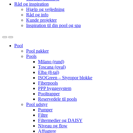
Råd og inspiration
Hjælp og vejledning
Råd og info
Kunde projekter
Inspiration til din pool og spa
Open
Close
Pool
Pool pakker
Pools
Milano (rund)
Toscana (oval)
Elba (8-tal)
ISOGreen – Styropor blokke
Fiberpools
PPP byggesystem
Pooltrapper
Reservedele til pools
Pool udstyr
Pumper
Filtre
Filtermedier og DAISY
Niveau og flow
Affugtere