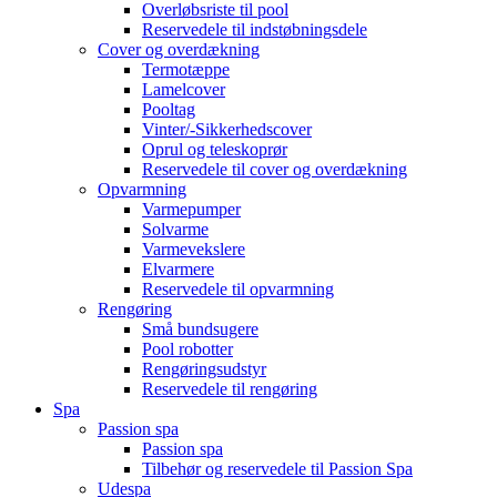
Overløbsriste til pool
Reservedele til indstøbningsdele
Cover og overdækning
Termotæppe
Lamelcover
Pooltag
Vinter/-Sikkerhedscover
Oprul og teleskoprør
Reservedele til cover og overdækning
Opvarmning
Varmepumper
Solvarme
Varmevekslere
Elvarmere
Reservedele til opvarmning
Rengøring
Små bundsugere
Pool robotter
Rengøringsudstyr
Reservedele til rengøring
Spa
Passion spa
Passion spa
Tilbehør og reservedele til Passion Spa
Udespa