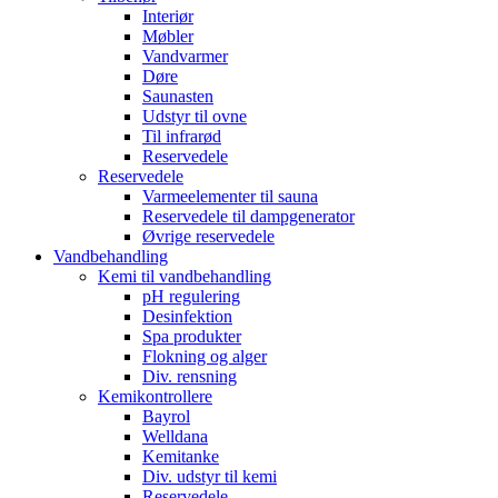
Interiør
Møbler
Vandvarmer
Døre
Saunasten
Udstyr til ovne
Til infrarød
Reservedele
Reservedele
Varmeelementer til sauna
Reservedele til dampgenerator
Øvrige reservedele
Vandbehandling
Kemi til vandbehandling
pH regulering
Desinfektion
Spa produkter
Flokning og alger
Div. rensning
Kemikontrollere
Bayrol
Welldana
Kemitanke
Div. udstyr til kemi
Reservedele