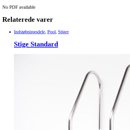
pack)
Aquabroom,
No PDF available
MAX
LI,
Relaterede varer
Catfish,
FX4,
Indstøbningsdele
,
Pool
,
Stiger
FX8
quantity
Stige Standard