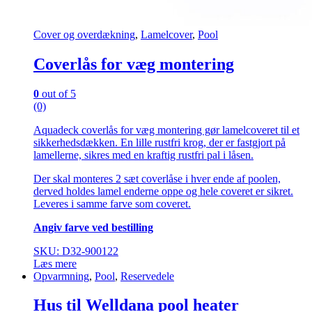
Cover og overdækning
,
Lamelcover
,
Pool
Coverlås for væg montering
0
out of 5
(0)
Aquadeck coverlås for væg montering gør lamelcoveret til et
sikkerhedsdækken. En lille rustfri krog, der er fastgjort på
lamellerne, sikres med en kraftig rustfri pal i låsen.
Der skal monteres 2 sæt coverlåse i hver ende af poolen,
derved holdes lamel enderne oppe og hele coveret er sikret.
Leveres i samme farve som coveret.
Angiv farve ved bestilling
SKU: D32-900122
Læs mere
Opvarmning
,
Pool
,
Reservedele
Hus til Welldana pool heater