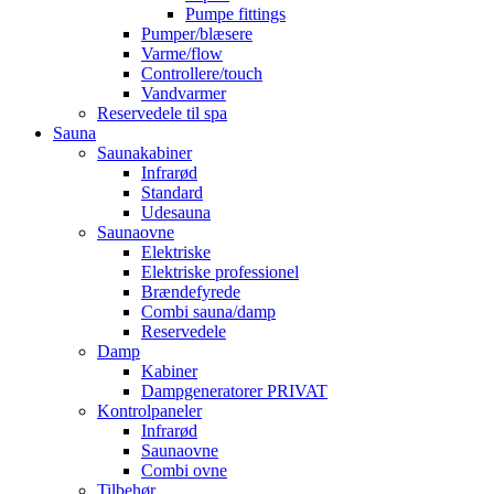
Pumpe fittings
Pumper/blæsere
Varme/flow
Controllere/touch
Vandvarmer
Reservedele til spa
Sauna
Saunakabiner
Infrarød
Standard
Udesauna
Saunaovne
Elektriske
Elektriske professionel
Brændefyrede
Combi sauna/damp
Reservedele
Damp
Kabiner
Dampgeneratorer PRIVAT
Kontrolpaneler
Infrarød
Saunaovne
Combi ovne
Tilbehør