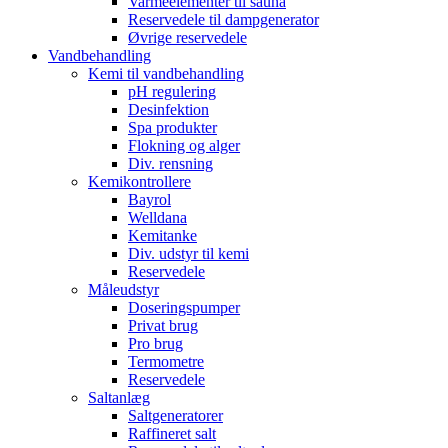
Varmeelementer til sauna
Reservedele til dampgenerator
Øvrige reservedele
Vandbehandling
Kemi til vandbehandling
pH regulering
Desinfektion
Spa produkter
Flokning og alger
Div. rensning
Kemikontrollere
Bayrol
Welldana
Kemitanke
Div. udstyr til kemi
Reservedele
Måleudstyr
Doseringspumper
Privat brug
Pro brug
Termometre
Reservedele
Saltanlæg
Saltgeneratorer
Raffineret salt