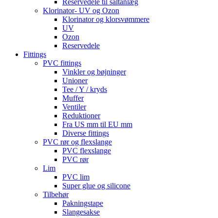
Reservedele til saltanlæg
Klorinator- UV og Ozon
Klorinator og klorsvømmere
UV
Ozon
Reservedele
Fittings
PVC fittings
Vinkler og bøjninger
Unioner
Tee / Y / kryds
Muffer
Ventiler
Reduktioner
Fra US mm til EU mm
Diverse fittings
PVC rør og flexslange
PVC flexslange
PVC rør
Lim
PVC lim
Super glue og silicone
Tilbehør
Pakningstape
Slangesakse