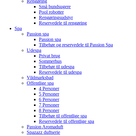
Rengøring
Små bundsugere
Pool robotter
Rengøringsudstyr
Reservedele til rengøring
Spa
Passion spa
Passion spa
Tilbehør og reservedele til Passion Spa
Udespa
Privat brug
Sommerhus
Tilbehør til udespa
Reservedele til udespa
Vildmarksbad
Offentlige spa
4 Personer
5 Personer
6 Personer
7 Personer
8 Personer
Tilbehør til offentlige spa
Reservedele til offentlige spa
Passion Aromaduft
Spazazz duftserie