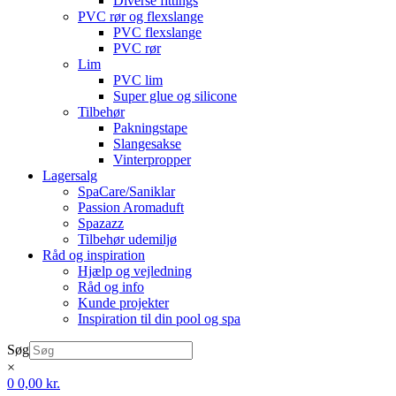
Diverse fittings
PVC rør og flexslange
PVC flexslange
PVC rør
Lim
PVC lim
Super glue og silicone
Tilbehør
Pakningstape
Slangesakse
Vinterpropper
Lagersalg
SpaCare/Saniklar
Passion Aromaduft
Spazazz
Tilbehør udemiljø
Råd og inspiration
Hjælp og vejledning
Råd og info
Kunde projekter
Inspiration til din pool og spa
Søg
×
0
0,00
kr.