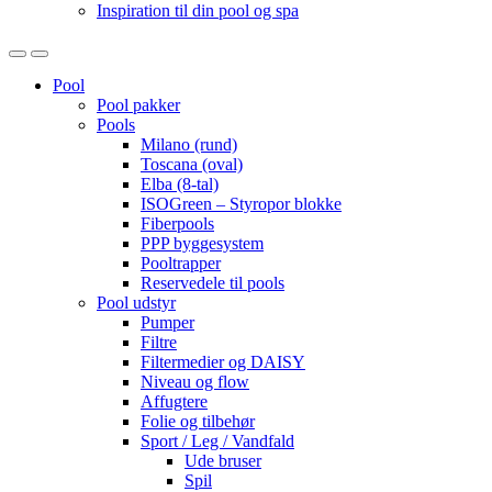
Inspiration til din pool og spa
Open
Close
Pool
Pool pakker
Pools
Milano (rund)
Toscana (oval)
Elba (8-tal)
ISOGreen – Styropor blokke
Fiberpools
PPP byggesystem
Pooltrapper
Reservedele til pools
Pool udstyr
Pumper
Filtre
Filtermedier og DAISY
Niveau og flow
Affugtere
Folie og tilbehør
Sport / Leg / Vandfald
Ude bruser
Spil