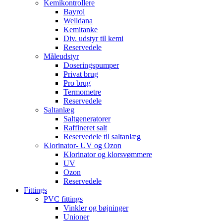
Kemikontrollere
Bayrol
Welldana
Kemitanke
Div. udstyr til kemi
Reservedele
Måleudstyr
Doseringspumper
Privat brug
Pro brug
Termometre
Reservedele
Saltanlæg
Saltgeneratorer
Raffineret salt
Reservedele til saltanlæg
Klorinator- UV og Ozon
Klorinator og klorsvømmere
UV
Ozon
Reservedele
Fittings
PVC fittings
Vinkler og bøjninger
Unioner