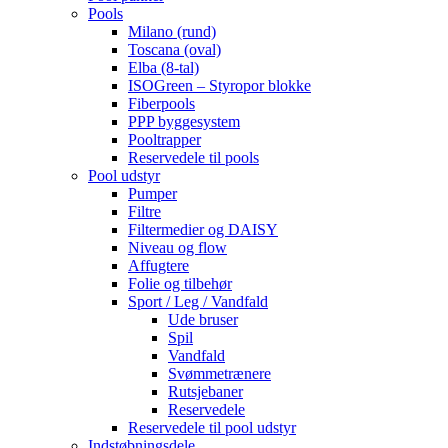
Pools
Milano (rund)
Toscana (oval)
Elba (8-tal)
ISOGreen – Styropor blokke
Fiberpools
PPP byggesystem
Pooltrapper
Reservedele til pools
Pool udstyr
Pumper
Filtre
Filtermedier og DAISY
Niveau og flow
Affugtere
Folie og tilbehør
Sport / Leg / Vandfald
Ude bruser
Spil
Vandfald
Svømmetrænere
Rutsjebaner
Reservedele
Reservedele til pool udstyr
Indstøbningsdele