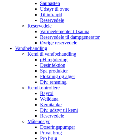
Saunasten
Udstyr til ovne
Til infrarød
Reservedele
Reservedele
Varmeelementer til sauna
Reservedele til dampgenerator
Øvrige reservedele
Vandbehandling
Kemi til vandbehandling
pH regulering
Desinfektion
Spa produkter
Flokning og alger
Div. rensning
Kemikontrollere
Bayrol
Welldana
Kemitanke
Div. udstyr til kemi
Reservedele
Måleudstyr
Doseringspumper
Privat brug
Pro brug