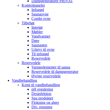
Dampgeneratorer PRIVAT
Kontrolpaneler
Infrarød
Saunaovne
Combi ovne
Tilbehør
Interiør
Møbler
Vandvarmer
Døre
Saunasten
Udstyr til ovne
Til infrarød
Reservedele
Reservedele
Varmeelementer til sauna
Reservedele til dampgenerator
Øvrige reservedele
Vandbehandling
Kemi til vandbehandling
pH regulering
Desinfektion
Spa produkter
Flokning og alger
Div. rensning