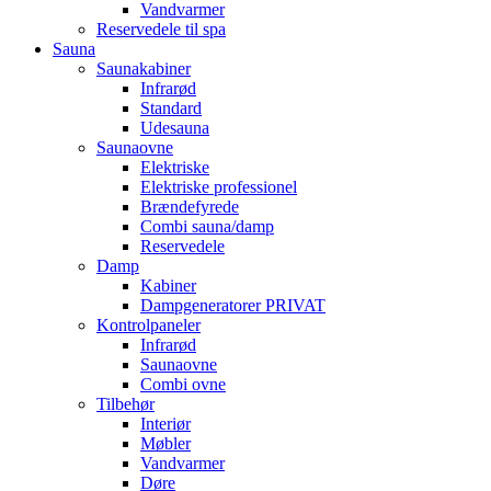
Vandvarmer
Reservedele til spa
Sauna
Saunakabiner
Infrarød
Standard
Udesauna
Saunaovne
Elektriske
Elektriske professionel
Brændefyrede
Combi sauna/damp
Reservedele
Damp
Kabiner
Dampgeneratorer PRIVAT
Kontrolpaneler
Infrarød
Saunaovne
Combi ovne
Tilbehør
Interiør
Møbler
Vandvarmer
Døre