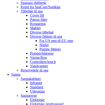
Spazazz duftserie
Kemi fra SpaCare/Saniklar
Tilbehør til spa
Cover lift
Patron filtre
Rengøring
Møbler
Diverse tilbehør
Diverse fittings til spa
Fra US mm til EU mm
Nipler
Pumpe fittings
Pumper/blæsere
Varme/flow
Controllere/touch
Vandvarmer
Reservedele til spa
Sauna
Saunakabiner
Infrarød
Standard
Udesauna
Saunaovne
Elektriske
Elektriske professionel