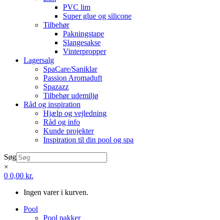
PVC lim
Super glue og silicone
Tilbehør
Pakningstape
Slangesakse
Vinterpropper
Lagersalg
SpaCare/Saniklar
Passion Aromaduft
Spazazz
Tilbehør udemiljø
Råd og inspiration
Hjælp og vejledning
Råd og info
Kunde projekter
Inspiration til din pool og spa
Søg
×
0
0,00
kr.
Ingen varer i kurven.
Pool
Pool pakker