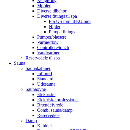
Rengøring
Møbler
Diverse tilbehør
Diverse fittings til spa
Fra US mm til EU mm
Nipler
Pumpe fittings
Pumper/blæsere
Varme/flow
Controllere/touch
Vandvarmer
Reservedele til spa
Sauna
Saunakabiner
Infrarød
Standard
Udesauna
Saunaovne
Elektriske
Elektriske professionel
Brændefyrede
Combi sauna/damp
Reservedele
Damp
Kabiner