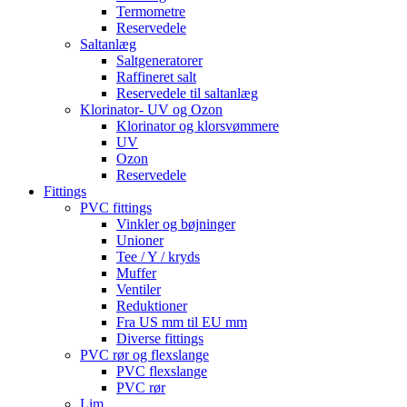
Termometre
Reservedele
Saltanlæg
Saltgeneratorer
Raffineret salt
Reservedele til saltanlæg
Klorinator- UV og Ozon
Klorinator og klorsvømmere
UV
Ozon
Reservedele
Fittings
PVC fittings
Vinkler og bøjninger
Unioner
Tee / Y / kryds
Muffer
Ventiler
Reduktioner
Fra US mm til EU mm
Diverse fittings
PVC rør og flexslange
PVC flexslange
PVC rør
Lim