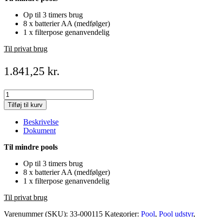
Op til 3 timers brug
8 x batterier AA (medfølger)
1 x filterpose genanvendelig
Til privat brug
1.841,25
kr.
Bundsuger
Pool
Tilføj til kurv
Blaster
Leaf
Beskrivelse
Vac
Dokument
Batterier
quantity
Til mindre pools
Op til 3 timers brug
8 x batterier AA (medfølger)
1 x filterpose genanvendelig
Til privat brug
Varenummer (SKU):
33-000115
Kategorier:
Pool
,
Pool udstyr
,