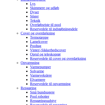
Lys
Skimmere og udløb
Dyser
Stiger
Teknik
Overløbsriste til pool
Reservedele til indstøbningsdele
Cover og overdækning
Termotæppe
Lamelcover
Pooltag
Vinter/-Sikkerhedscover
Oprul og teleskoprør
Reservedele til cover og overdækning
Opvarmning
Varmepumper
Solvarme
Varmevekslere
Elvarmere
Reservedele til opvarmning
Rengøring
Små bundsugere
Pool robotter
Rengøringsudstyr
Reservedele til rengøring