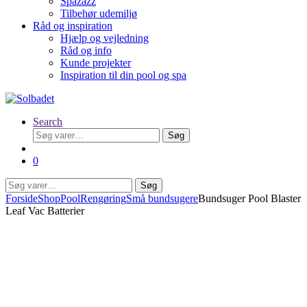
Spazazz
Tilbehør udemiljø
Råd og inspiration
Hjælp og vejledning
Råd og info
Kunde projekter
Inspiration til din pool og spa
Search
Søg
Søg
efter:
0
Søg
Søg
efter:
Forside
Shop
Pool
Rengøring
Små bundsugere
Bundsuger Pool Blaster
Leaf Vac Batterier