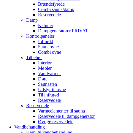
Brændefyrede
Combi sauna/damp
Reservedele
Damp
Kabiner
Dampgeneratorer PRIVAT
Kontrolpaneler
Infrarød
Saunaovne
Combi ovne
Tilbehør
Interiør
Møbler
Vandvarmer
Døre
Saunasten
Udstyr til ovne
Til infrarød
Reservedele
Reservedele
Varmeelementer til sauna
Reservedele til dampgenerator
Øvrige reservedele
Vandbehandling
Kemi til vandbehandling