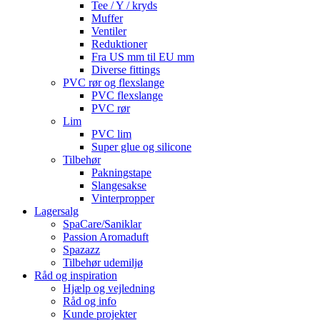
Tee / Y / kryds
Muffer
Ventiler
Reduktioner
Fra US mm til EU mm
Diverse fittings
PVC rør og flexslange
PVC flexslange
PVC rør
Lim
PVC lim
Super glue og silicone
Tilbehør
Pakningstape
Slangesakse
Vinterpropper
Lagersalg
SpaCare/Saniklar
Passion Aromaduft
Spazazz
Tilbehør udemiljø
Råd og inspiration
Hjælp og vejledning
Råd og info
Kunde projekter