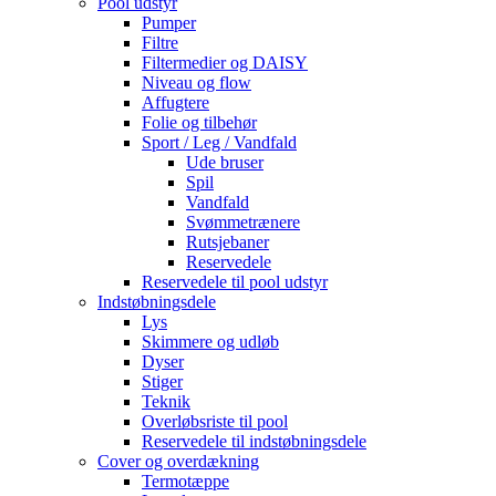
Pool udstyr
Pumper
Filtre
Filtermedier og DAISY
Niveau og flow
Affugtere
Folie og tilbehør
Sport / Leg / Vandfald
Ude bruser
Spil
Vandfald
Svømmetrænere
Rutsjebaner
Reservedele
Reservedele til pool udstyr
Indstøbningsdele
Lys
Skimmere og udløb
Dyser
Stiger
Teknik
Overløbsriste til pool
Reservedele til indstøbningsdele
Cover og overdækning
Termotæppe