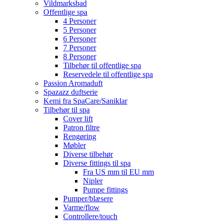
Vildmarksbad
Offentlige spa
4 Personer
5 Personer
6 Personer
7 Personer
8 Personer
Tilbehør til offentlige spa
Reservedele til offentlige spa
Passion Aromaduft
Spazazz duftserie
Kemi fra SpaCare/Saniklar
Tilbehør til spa
Cover lift
Patron filtre
Rengøring
Møbler
Diverse tilbehør
Diverse fittings til spa
Fra US mm til EU mm
Nipler
Pumpe fittings
Pumper/blæsere
Varme/flow
Controllere/touch