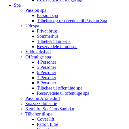
Spa
Passion spa
Passion spa
Tilbehør og reservedele til Passion Spa
Udespa
Privat brug
Sommerhus
Tilbehør til udespa
Reservedele til udespa
Vildmarksbad
Offentlige spa
4 Personer
5 Personer
6 Personer
7 Personer
8 Personer
Tilbehør til offentlige spa
Reservedele til offentlige spa
Passion Aromaduft
Spazazz duftserie
Kemi fra SpaCare/Saniklar
Tilbehør til spa
Cover lift
Patron filtre