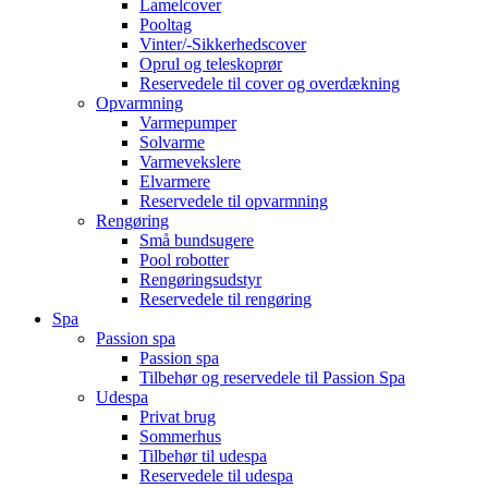
Lamelcover
Pooltag
Vinter/-Sikkerhedscover
Oprul og teleskoprør
Reservedele til cover og overdækning
Opvarmning
Varmepumper
Solvarme
Varmevekslere
Elvarmere
Reservedele til opvarmning
Rengøring
Små bundsugere
Pool robotter
Rengøringsudstyr
Reservedele til rengøring
Spa
Passion spa
Passion spa
Tilbehør og reservedele til Passion Spa
Udespa
Privat brug
Sommerhus
Tilbehør til udespa
Reservedele til udespa