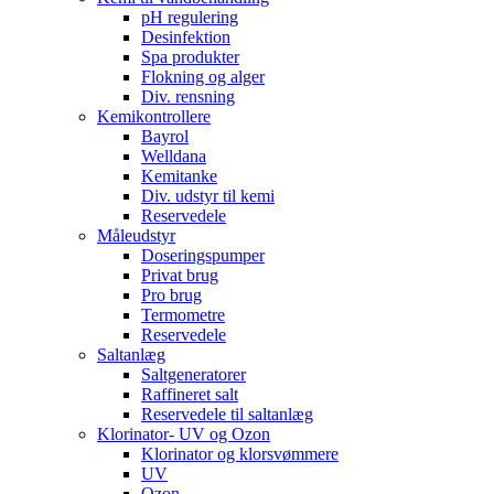
pH regulering
Desinfektion
Spa produkter
Flokning og alger
Div. rensning
Kemikontrollere
Bayrol
Welldana
Kemitanke
Div. udstyr til kemi
Reservedele
Måleudstyr
Doseringspumper
Privat brug
Pro brug
Termometre
Reservedele
Saltanlæg
Saltgeneratorer
Raffineret salt
Reservedele til saltanlæg
Klorinator- UV og Ozon
Klorinator og klorsvømmere
UV
Ozon