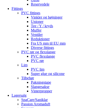
Reservedele
Fittings
PVC fittings
Vinkler og bøjninger
Unioner
Tee / Y / kryds
Muffer
Ventiler
Reduktioner
Fra US mm til EU mm
Diverse fittings
PVC rør og flexslange
PVC flexslange
PVC rør
Lim
PVC lim
Super glue og silicone
Tilbehør
Pakningstape
Slangesakse
Vinterpropper
Lagersalg
SpaCare/Saniklar
Passion Aromaduft