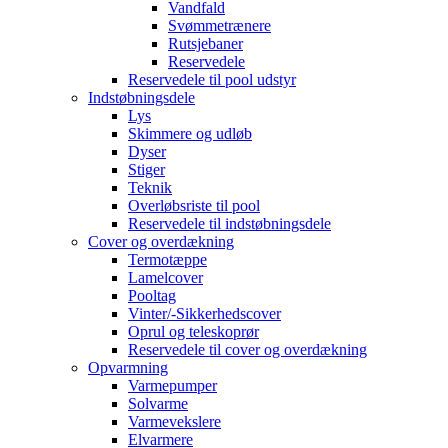
Vandfald
Svømmetrænere
Rutsjebaner
Reservedele
Reservedele til pool udstyr
Indstøbningsdele
Lys
Skimmere og udløb
Dyser
Stiger
Teknik
Overløbsriste til pool
Reservedele til indstøbningsdele
Cover og overdækning
Termotæppe
Lamelcover
Pooltag
Vinter/-Sikkerhedscover
Oprul og teleskoprør
Reservedele til cover og overdækning
Opvarmning
Varmepumper
Solvarme
Varmevekslere
Elvarmere