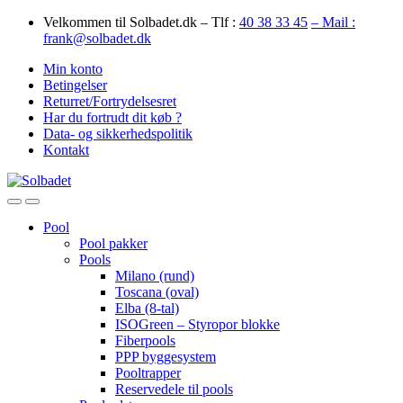
Skip
Skip
Velkommen til Solbadet.dk – Tlf :
40 38 33 45
– Mail :
to
to
frank@solbadet.dk
navigation
content
Min konto
Betingelser
Returret/Fortrydelsesret
Har du fortrudt dit køb ?
Data- og sikkerhedspolitik
Kontakt
Open
Close
Pool
Pool pakker
Pools
Milano (rund)
Toscana (oval)
Elba (8-tal)
ISOGreen – Styropor blokke
Fiberpools
PPP byggesystem
Pooltrapper
Reservedele til pools