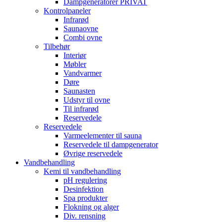
Dampgeneratorer PRIVAT
Kontrolpaneler
Infrarød
Saunaovne
Combi ovne
Tilbehør
Interiør
Møbler
Vandvarmer
Døre
Saunasten
Udstyr til ovne
Til infrarød
Reservedele
Reservedele
Varmeelementer til sauna
Reservedele til dampgenerator
Øvrige reservedele
Vandbehandling
Kemi til vandbehandling
pH regulering
Desinfektion
Spa produkter
Flokning og alger
Div. rensning