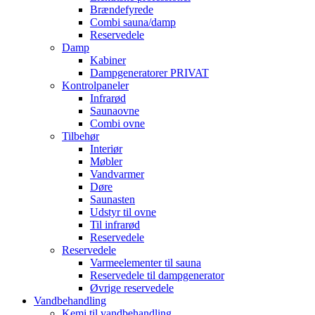
Brændefyrede
Combi sauna/damp
Reservedele
Damp
Kabiner
Dampgeneratorer PRIVAT
Kontrolpaneler
Infrarød
Saunaovne
Combi ovne
Tilbehør
Interiør
Møbler
Vandvarmer
Døre
Saunasten
Udstyr til ovne
Til infrarød
Reservedele
Reservedele
Varmeelementer til sauna
Reservedele til dampgenerator
Øvrige reservedele
Vandbehandling
Kemi til vandbehandling