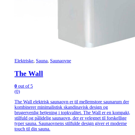
Elektriske
,
Sauna
,
Saunaovne
The Wall
0
out of 5
(0)
The Wall elektrisk saunaovn er til mellemstore saunarum der
kombinerer minimalistisk skandinavisk design og
brugervenlig betjening i topkvalitet. The Wall er en kompakt,
stilfuld og pålidelig saunaovn, der er velegnet til forskellige
typer sauna. Saunaovnens stilfulde design giver et moderne
touch til din sauna.