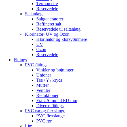
Termometre
Reservedele
Saltanlæg
Saltgeneratorer
Raffineret salt
Reservedele til saltanlæg
Klorinator- UV og Ozon
Klorinator og klorsvømmere
UV
Ozon
Reservedele
Fittings
PVC fittings
Vinkler og bøjninger
Unioner
Tee / Y / kryds
Muffer
Ventiler
Reduktioner
Fra US mm til EU mm
Diverse fittings
PVC rør og flexslange
PVC flexslange
PVC rør
Lim