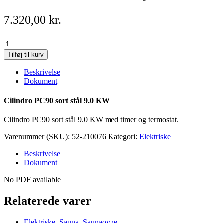
7.320,00
kr.
Cilindro
PC90
Tilføj til kurv
sort
stål
Beskrivelse
9.0
Dokument
KW
quantity
Cilindro PC90 sort stål 9.0 KW
Cilindro PC90 sort stål 9.0 KW med timer og termostat.
Varenummer (SKU):
52-210076
Kategori:
Elektriske
Beskrivelse
Dokument
No PDF available
Relaterede varer
Elektriske
,
Sauna
,
Saunaovne