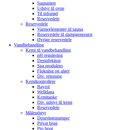
Saunasten
Udstyr til ovne
Til infrarød
Reservedele
Reservedele
Varmeelementer til sauna
Reservedele til dampgenerator
Øvrige reservedele
Vandbehandling
Kemi til vandbehandling
pH regulering
Desinfektion
Spa produkter
Flokning og alger
Div. rensning
Kemikontrollere
Bayrol
Welldana
Kemitanke
Div. udstyr til kemi
Reservedele
Måleudstyr
Doseringspumper
Privat brug
Pro brug