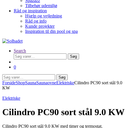
Spazazz
Tilbehør udemiljø
Råd og inspiration
Hjælp og vejledning
Råd og info
Kunde projekter
Inspiration til din pool og spa
Search
Søg
Søg
efter:
0
Søg
Søg
efter:
Forside
Shop
Sauna
Saunaovne
Elektriske
Cilindro PC90 sort stål 9.0
KW
Elektriske
Cilindro PC90 sort stål 9.0 KW
Cilindro PC90 sort stål 9.0 KW med timer og termostat.