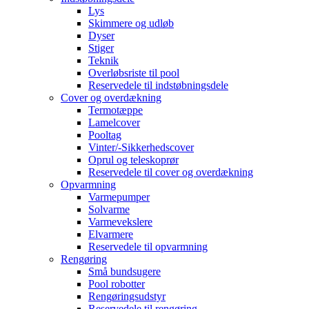
Lys
Skimmere og udløb
Dyser
Stiger
Teknik
Overløbsriste til pool
Reservedele til indstøbningsdele
Cover og overdækning
Termotæppe
Lamelcover
Pooltag
Vinter/-Sikkerhedscover
Oprul og teleskoprør
Reservedele til cover og overdækning
Opvarmning
Varmepumper
Solvarme
Varmevekslere
Elvarmere
Reservedele til opvarmning
Rengøring
Små bundsugere
Pool robotter
Rengøringsudstyr
Reservedele til rengøring