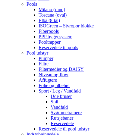
Pools
Milano (rund)
Toscana (oval)
Elba (8-tal)
ISOGreen – Styropor blokke
Fiberpools
PPP byggesystem
Pooltrapper
Reservedele til pools
Pool udstyr
Pumper
Filtre
Filtermedier og DAISY
Niveau og flow
Affugtere
Folie og tilbehør
Sport / Leg / Vandfald
Ude bruser
Spil
Vandfald
Svømmetrænere
Rutsjebaner
Reservedele
Reservedele til pool udstyr
Indstøbningsdele