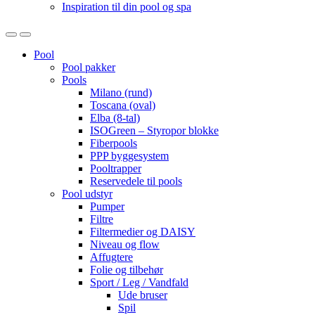
Inspiration til din pool og spa
Open
Close
Pool
Pool pakker
Pools
Milano (rund)
Toscana (oval)
Elba (8-tal)
ISOGreen – Styropor blokke
Fiberpools
PPP byggesystem
Pooltrapper
Reservedele til pools
Pool udstyr
Pumper
Filtre
Filtermedier og DAISY
Niveau og flow
Affugtere
Folie og tilbehør
Sport / Leg / Vandfald
Ude bruser
Spil