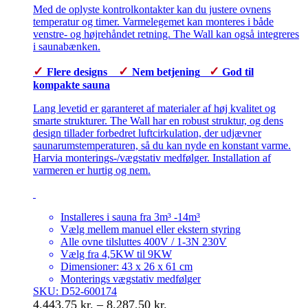
Med de oplyste kontrolkontakter kan du justere ovnens
temperatur og timer. Varmelegemet kan monteres i både
venstre- og højrehåndet retning. The Wall kan også integreres
i saunabænken.
✓
✓
✓
Flere designs
Nem betjening
God til
kompakte sauna
Lang levetid er garanteret af materialer af høj kvalitet og
smarte strukturer. The Wall har en robust struktur, og dens
design tillader forbedret luftcirkulation, der udjævner
saunarumstemperaturen, så du kan nyde en konstant varme.
Harvia monterings-/vægstativ medfølger. Installation af
varmeren er hurtig og nem.
Installeres i sauna fra 3m³ -14m³
Vælg mellem manuel eller ekstern styring
Alle ovne tilsluttes 400V / 1-3N 230V
Vælg fra 4,5KW til 9KW
Dimensioner: 43 x 26 x 61 cm
Monterings vægstativ medfølger
SKU: D52-600174
Prisinterval:
4.443,75
kr.
–
8.287,50
kr.