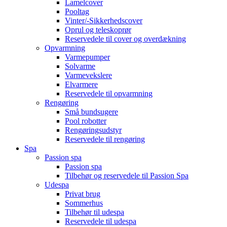
Lamelcover
Pooltag
Vinter/-Sikkerhedscover
Oprul og teleskoprør
Reservedele til cover og overdækning
Opvarmning
Varmepumper
Solvarme
Varmevekslere
Elvarmere
Reservedele til opvarmning
Rengøring
Små bundsugere
Pool robotter
Rengøringsudstyr
Reservedele til rengøring
Spa
Passion spa
Passion spa
Tilbehør og reservedele til Passion Spa
Udespa
Privat brug
Sommerhus
Tilbehør til udespa
Reservedele til udespa