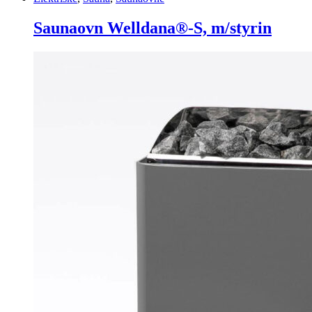
Saunaovn Welldana®-S, m/styrin