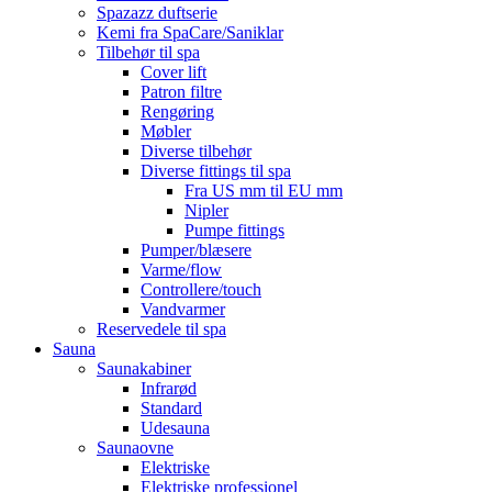
Spazazz duftserie
Kemi fra SpaCare/Saniklar
Tilbehør til spa
Cover lift
Patron filtre
Rengøring
Møbler
Diverse tilbehør
Diverse fittings til spa
Fra US mm til EU mm
Nipler
Pumpe fittings
Pumper/blæsere
Varme/flow
Controllere/touch
Vandvarmer
Reservedele til spa
Sauna
Saunakabiner
Infrarød
Standard
Udesauna
Saunaovne
Elektriske
Elektriske professionel