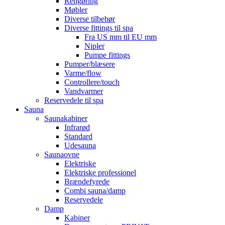
Rengøring
Møbler
Diverse tilbehør
Diverse fittings til spa
Fra US mm til EU mm
Nipler
Pumpe fittings
Pumper/blæsere
Varme/flow
Controllere/touch
Vandvarmer
Reservedele til spa
Sauna
Saunakabiner
Infrarød
Standard
Udesauna
Saunaovne
Elektriske
Elektriske professionel
Brændefyrede
Combi sauna/damp
Reservedele
Damp
Kabiner