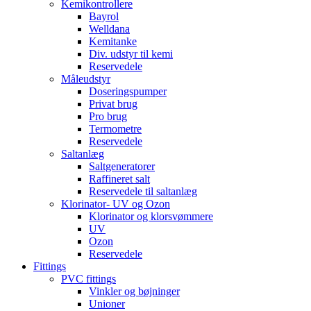
Kemikontrollere
Bayrol
Welldana
Kemitanke
Div. udstyr til kemi
Reservedele
Måleudstyr
Doseringspumper
Privat brug
Pro brug
Termometre
Reservedele
Saltanlæg
Saltgeneratorer
Raffineret salt
Reservedele til saltanlæg
Klorinator- UV og Ozon
Klorinator og klorsvømmere
UV
Ozon
Reservedele
Fittings
PVC fittings
Vinkler og bøjninger
Unioner