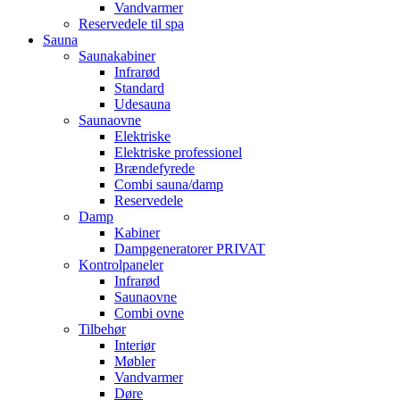
Vandvarmer
Reservedele til spa
Sauna
Saunakabiner
Infrarød
Standard
Udesauna
Saunaovne
Elektriske
Elektriske professionel
Brændefyrede
Combi sauna/damp
Reservedele
Damp
Kabiner
Dampgeneratorer PRIVAT
Kontrolpaneler
Infrarød
Saunaovne
Combi ovne
Tilbehør
Interiør
Møbler
Vandvarmer
Døre