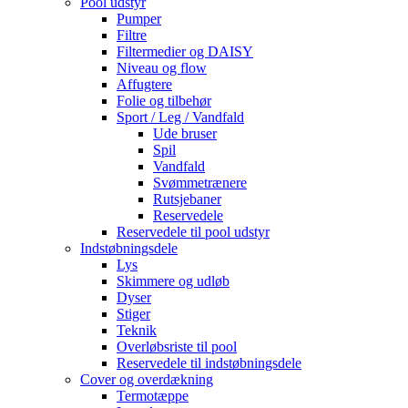
Pool udstyr
Pumper
Filtre
Filtermedier og DAISY
Niveau og flow
Affugtere
Folie og tilbehør
Sport / Leg / Vandfald
Ude bruser
Spil
Vandfald
Svømmetrænere
Rutsjebaner
Reservedele
Reservedele til pool udstyr
Indstøbningsdele
Lys
Skimmere og udløb
Dyser
Stiger
Teknik
Overløbsriste til pool
Reservedele til indstøbningsdele
Cover og overdækning
Termotæppe