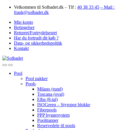
Skip
Skip
Velkommen til Solbadet.dk – Tlf :
40 38 33 45
– Mail :
to
to
frank@solbadet.dk
navigation
content
Min konto
Betingelser
Returret/Fortrydelsesret
Har du fortrudt dit køb ?
Data- og sikkerhedspolitik
Kontakt
Open
Close
Pool
Pool pakker
Pools
Milano (rund)
Toscana (oval)
Elba (8-tal)
ISOGreen – Styropor blokke
Fiberpools
PPP byggesystem
Pooltrapper
Reservedele til pools