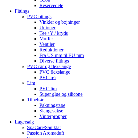
Reservedele
Fittings
PVC fittings
Vinkler og bøjninger
Unioner
Tee / Y / kryds
Muffer
Ventiler
Reduktioner
Fra US mm til EU mm
Diverse fittings
PVC rør og flexslange
PVC flexslange
PVC rør
Lim
PVC lim
Super glue og silicone
Tilbehør
Pakningstape
Slangesakse
Vinterpropper
Lagersalg
SpaCare/Saniklar
Passion Aromaduft