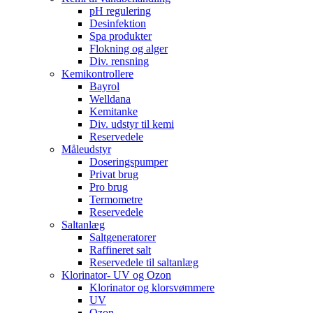
pH regulering
Desinfektion
Spa produkter
Flokning og alger
Div. rensning
Kemikontrollere
Bayrol
Welldana
Kemitanke
Div. udstyr til kemi
Reservedele
Måleudstyr
Doseringspumper
Privat brug
Pro brug
Termometre
Reservedele
Saltanlæg
Saltgeneratorer
Raffineret salt
Reservedele til saltanlæg
Klorinator- UV og Ozon
Klorinator og klorsvømmere
UV
Ozon