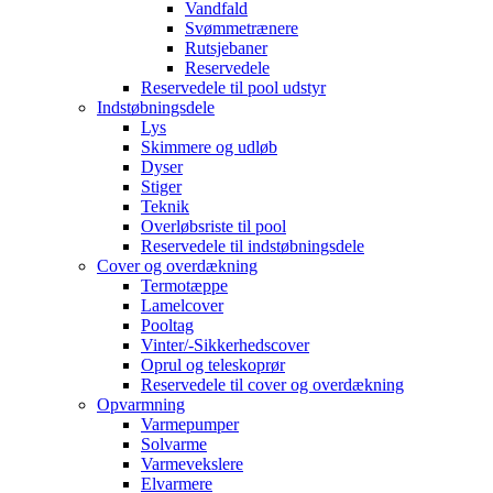
Vandfald
Svømmetrænere
Rutsjebaner
Reservedele
Reservedele til pool udstyr
Indstøbningsdele
Lys
Skimmere og udløb
Dyser
Stiger
Teknik
Overløbsriste til pool
Reservedele til indstøbningsdele
Cover og overdækning
Termotæppe
Lamelcover
Pooltag
Vinter/-Sikkerhedscover
Oprul og teleskoprør
Reservedele til cover og overdækning
Opvarmning
Varmepumper
Solvarme
Varmevekslere
Elvarmere