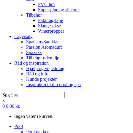
PVC lim
Super glue og silicone
Tilbehør
Pakningstape
Slangesakse
Vinterpropper
Lagersalg
SpaCare/Saniklar
Passion Aromaduft
Spazazz
Tilbehør udemiljø
Råd og inspiration
Hjælp og vejledning
Råd og info
Kunde projekter
Inspiration til din pool og spa
Søg
×
0
0,00
kr.
Ingen varer i kurven.
Pool
Pool pakker