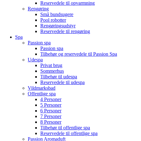
Reservedele til opvarmning
Rengøring
Små bundsugere
Pool robotter
Rengøringsudstyr
Reservedele til rengøring
Spa
Passion spa
Passion spa
Tilbehør og reservedele til Passion Spa
Udespa
Privat brug
Sommerhus
Tilbehør til udespa
Reservedele til udespa
Vildmarksbad
Offentlige spa
4 Personer
5 Personer
6 Personer
7 Personer
8 Personer
Tilbehør til offentlige spa
Reservedele til offentlige spa
Passion Aromaduft