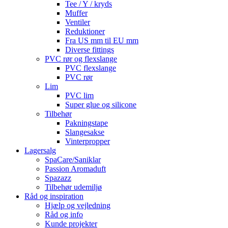
Tee / Y / kryds
Muffer
Ventiler
Reduktioner
Fra US mm til EU mm
Diverse fittings
PVC rør og flexslange
PVC flexslange
PVC rør
Lim
PVC lim
Super glue og silicone
Tilbehør
Pakningstape
Slangesakse
Vinterpropper
Lagersalg
SpaCare/Saniklar
Passion Aromaduft
Spazazz
Tilbehør udemiljø
Råd og inspiration
Hjælp og vejledning
Råd og info
Kunde projekter