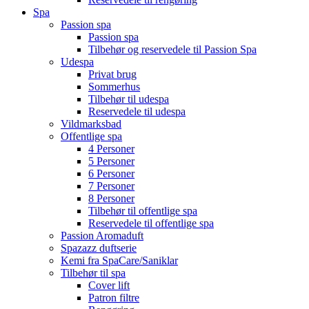
Spa
Passion spa
Passion spa
Tilbehør og reservedele til Passion Spa
Udespa
Privat brug
Sommerhus
Tilbehør til udespa
Reservedele til udespa
Vildmarksbad
Offentlige spa
4 Personer
5 Personer
6 Personer
7 Personer
8 Personer
Tilbehør til offentlige spa
Reservedele til offentlige spa
Passion Aromaduft
Spazazz duftserie
Kemi fra SpaCare/Saniklar
Tilbehør til spa
Cover lift
Patron filtre