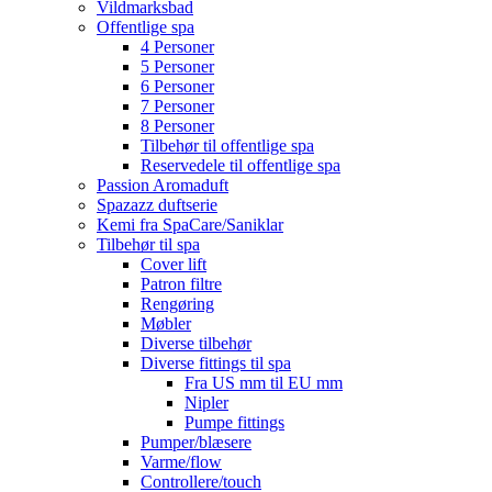
Vildmarksbad
Offentlige spa
4 Personer
5 Personer
6 Personer
7 Personer
8 Personer
Tilbehør til offentlige spa
Reservedele til offentlige spa
Passion Aromaduft
Spazazz duftserie
Kemi fra SpaCare/Saniklar
Tilbehør til spa
Cover lift
Patron filtre
Rengøring
Møbler
Diverse tilbehør
Diverse fittings til spa
Fra US mm til EU mm
Nipler
Pumpe fittings
Pumper/blæsere
Varme/flow
Controllere/touch