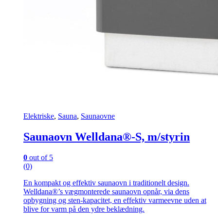
Elektriske
,
Sauna
,
Saunaovne
Saunaovn Welldana®-S, m/styrin
0
out of 5
(0)
En kompakt og effektiv saunaovn i traditionelt design.
Welldana®’s vægmonterede saunaovn opnår, via dens
opbygning og sten-kapacitet, en effektiv varmeevne uden at
blive for varm på den ydre beklædning.