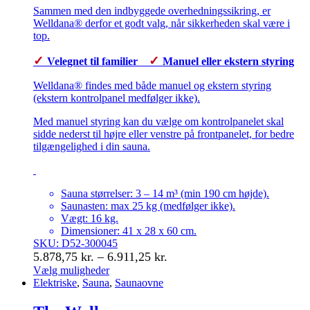
Sammen med den indbyggede overhedningssikring, er
Welldana® derfor et godt valg, når sikkerheden skal være i
top.
✓
✓
Velegnet til familier
Manuel eller ekstern styring
Welldana® findes med både manuel og ekstern styring
(ekstern kontrolpanel medfølger ikke).
Med manuel styring kan du vælge om kontrolpanelet skal
sidde nederst til højre eller venstre på frontpanelet, for bedre
tilgængelighed i din sauna.
Sauna størrelser: 3 – 14 m³ (min 190 cm højde).
Saunasten: max 25 kg (medfølger ikke).
Vægt: 16 kg.
Dimensioner: 41 x 28 x 60 cm.
SKU: D52-300045
Prisinterval:
5.878,75
kr.
–
6.911,25
kr.
5.878,75 kr.
Vælg muligheder
Dette
Elektriske
,
Sauna
,
Saunaovne
til
vare
6.911,25 kr.
har