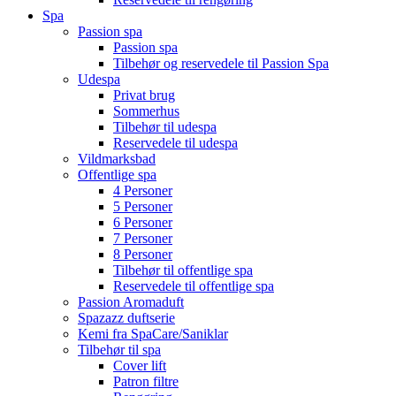
Spa
Passion spa
Passion spa
Tilbehør og reservedele til Passion Spa
Udespa
Privat brug
Sommerhus
Tilbehør til udespa
Reservedele til udespa
Vildmarksbad
Offentlige spa
4 Personer
5 Personer
6 Personer
7 Personer
8 Personer
Tilbehør til offentlige spa
Reservedele til offentlige spa
Passion Aromaduft
Spazazz duftserie
Kemi fra SpaCare/Saniklar
Tilbehør til spa
Cover lift
Patron filtre