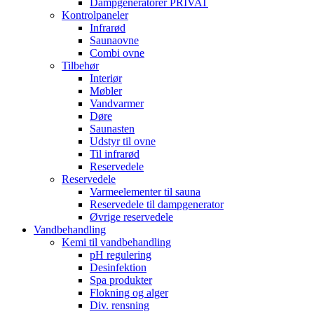
Dampgeneratorer PRIVAT
Kontrolpaneler
Infrarød
Saunaovne
Combi ovne
Tilbehør
Interiør
Møbler
Vandvarmer
Døre
Saunasten
Udstyr til ovne
Til infrarød
Reservedele
Reservedele
Varmeelementer til sauna
Reservedele til dampgenerator
Øvrige reservedele
Vandbehandling
Kemi til vandbehandling
pH regulering
Desinfektion
Spa produkter
Flokning og alger
Div. rensning