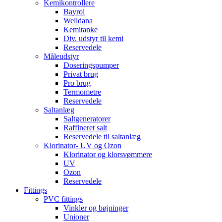
Kemikontrollere
Bayrol
Welldana
Kemitanke
Div. udstyr til kemi
Reservedele
Måleudstyr
Doseringspumper
Privat brug
Pro brug
Termometre
Reservedele
Saltanlæg
Saltgeneratorer
Raffineret salt
Reservedele til saltanlæg
Klorinator- UV og Ozon
Klorinator og klorsvømmere
UV
Ozon
Reservedele
Fittings
PVC fittings
Vinkler og bøjninger
Unioner