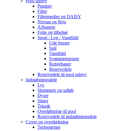
Pool udstyr
Pumper
Filtre
Filtermedier og DAISY
Niveau og flow
Affugtere
Folie og tilbehør
Sport / Leg / Vandfald
Ude bruser
Spil
Vandfald
Svømmetrænere
Rutsjebaner
Reservedele
Reservedele til pool udstyr
Indstøbningsdele
Lys
Skimmere og udløb
Dyser
Stiger
Teknik
Overløbsriste til pool
Reservedele til indstøbningsdele
Cover og overdækning
Termotæppe