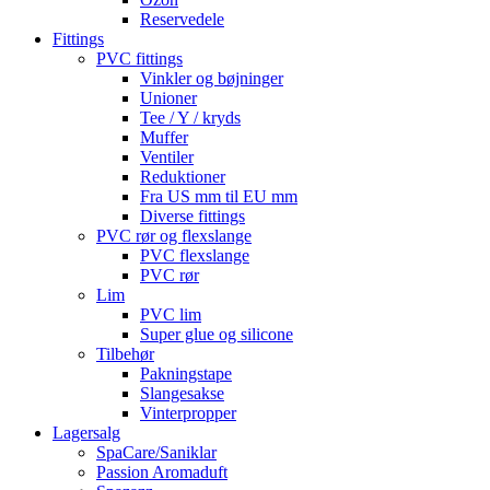
Reservedele
Fittings
PVC fittings
Vinkler og bøjninger
Unioner
Tee / Y / kryds
Muffer
Ventiler
Reduktioner
Fra US mm til EU mm
Diverse fittings
PVC rør og flexslange
PVC flexslange
PVC rør
Lim
PVC lim
Super glue og silicone
Tilbehør
Pakningstape
Slangesakse
Vinterpropper
Lagersalg
SpaCare/Saniklar
Passion Aromaduft