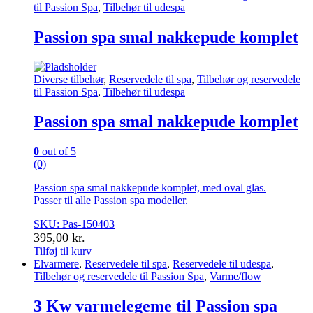
til Passion Spa
,
Tilbehør til udespa
Passion spa smal nakkepude komplet
Diverse tilbehør
,
Reservedele til spa
,
Tilbehør og reservedele
til Passion Spa
,
Tilbehør til udespa
Passion spa smal nakkepude komplet
0
out of 5
(0)
Passion spa smal nakkepude komplet, med oval glas.
Passer til alle Passion spa modeller.
SKU: Pas-150403
395,00
kr.
Tilføj til kurv
Elvarmere
,
Reservedele til spa
,
Reservedele til udespa
,
Tilbehør og reservedele til Passion Spa
,
Varme/flow
3 Kw varmelegeme til Passion spa