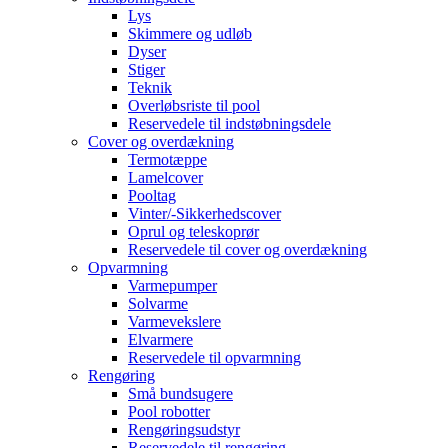
Lys
Skimmere og udløb
Dyser
Stiger
Teknik
Overløbsriste til pool
Reservedele til indstøbningsdele
Cover og overdækning
Termotæppe
Lamelcover
Pooltag
Vinter/-Sikkerhedscover
Oprul og teleskoprør
Reservedele til cover og overdækning
Opvarmning
Varmepumper
Solvarme
Varmevekslere
Elvarmere
Reservedele til opvarmning
Rengøring
Små bundsugere
Pool robotter
Rengøringsudstyr
Reservedele til rengøring