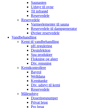
Saunasten
Udstyr til ovne
Til infrarød
Reservedele
Reservedele
Varmeelementer til sauna
Reservedele til dampgenerator
Øvrige reservedele
Vandbehandling
Kemi til vandbehandling
pH regulering
Desinfektion
Spa produkter
Flokning og alger
Div. rensning
Kemikontrollere
Bayrol
Welldana
Kemitanke
Div. udstyr til kemi
Reservedele
Måleudstyr
Doseringspumper
Privat brug
Pro brug