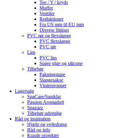
Tee / Y / kryds
Muffer
Ventiler
Reduktioner
Fra US mm til EU mm
Diverse fittings
PVC rør og flexslange
PVC flexslange
PVC rør
Lim
PVC lim
Super glue og silicone
Tilbehør
Pakningstape
Slangesakse
Vinterpropper
Lagersalg
SpaCare/Saniklar
Passion Aromaduft
Spazazz
Tilbehør udemiljø
Råd og inspiration
Hjælp og vejledning
Råd og info
Kunde projekter