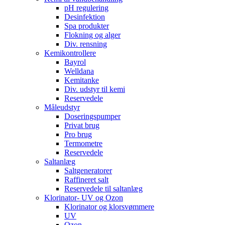
pH regulering
Desinfektion
Spa produkter
Flokning og alger
Div. rensning
Kemikontrollere
Bayrol
Welldana
Kemitanke
Div. udstyr til kemi
Reservedele
Måleudstyr
Doseringspumper
Privat brug
Pro brug
Termometre
Reservedele
Saltanlæg
Saltgeneratorer
Raffineret salt
Reservedele til saltanlæg
Klorinator- UV og Ozon
Klorinator og klorsvømmere
UV
Ozon