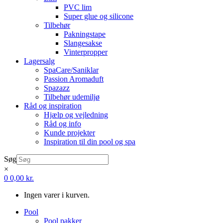
PVC lim
Super glue og silicone
Tilbehør
Pakningstape
Slangesakse
Vinterpropper
Lagersalg
SpaCare/Saniklar
Passion Aromaduft
Spazazz
Tilbehør udemiljø
Råd og inspiration
Hjælp og vejledning
Råd og info
Kunde projekter
Inspiration til din pool og spa
Søg
×
0
0,00
kr.
Ingen varer i kurven.
Pool
Pool pakker