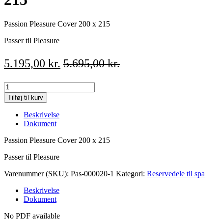
Passion Pleasure Cover 200 x 215
Passer til Pleasure
5.195,00
kr.
5.695,00
kr.
Passion
Pleasure
Tilføj til kurv
Cover
200
Beskrivelse
x
Dokument
215
quantity
Passion Pleasure Cover 200 x 215
Passer til Pleasure
Varenummer (SKU):
Pas-000020-1
Kategori:
Reservedele til spa
Beskrivelse
Dokument
No PDF available