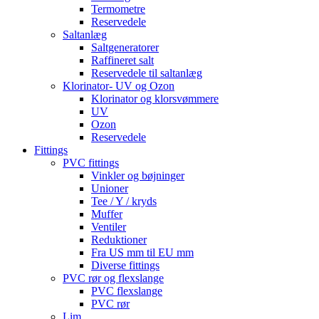
Termometre
Reservedele
Saltanlæg
Saltgeneratorer
Raffineret salt
Reservedele til saltanlæg
Klorinator- UV og Ozon
Klorinator og klorsvømmere
UV
Ozon
Reservedele
Fittings
PVC fittings
Vinkler og bøjninger
Unioner
Tee / Y / kryds
Muffer
Ventiler
Reduktioner
Fra US mm til EU mm
Diverse fittings
PVC rør og flexslange
PVC flexslange
PVC rør
Lim