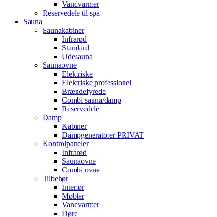
Vandvarmer
Reservedele til spa
Sauna
Saunakabiner
Infrarød
Standard
Udesauna
Saunaovne
Elektriske
Elektriske professionel
Brændefyrede
Combi sauna/damp
Reservedele
Damp
Kabiner
Dampgeneratorer PRIVAT
Kontrolpaneler
Infrarød
Saunaovne
Combi ovne
Tilbehør
Interiør
Møbler
Vandvarmer
Døre