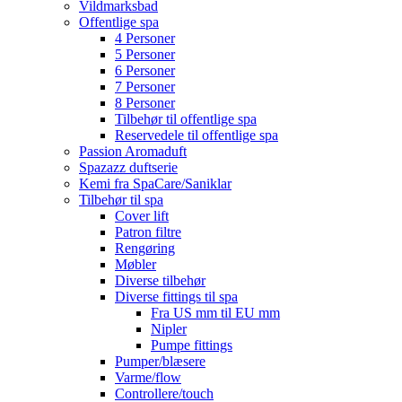
Vildmarksbad
Offentlige spa
4 Personer
5 Personer
6 Personer
7 Personer
8 Personer
Tilbehør til offentlige spa
Reservedele til offentlige spa
Passion Aromaduft
Spazazz duftserie
Kemi fra SpaCare/Saniklar
Tilbehør til spa
Cover lift
Patron filtre
Rengøring
Møbler
Diverse tilbehør
Diverse fittings til spa
Fra US mm til EU mm
Nipler
Pumpe fittings
Pumper/blæsere
Varme/flow
Controllere/touch