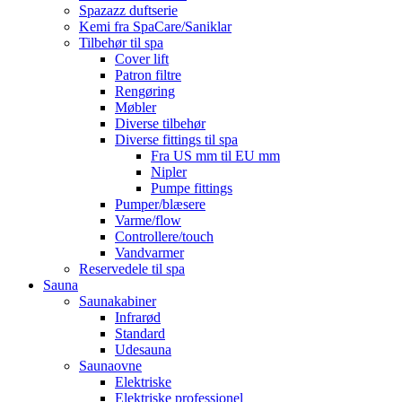
Spazazz duftserie
Kemi fra SpaCare/Saniklar
Tilbehør til spa
Cover lift
Patron filtre
Rengøring
Møbler
Diverse tilbehør
Diverse fittings til spa
Fra US mm til EU mm
Nipler
Pumpe fittings
Pumper/blæsere
Varme/flow
Controllere/touch
Vandvarmer
Reservedele til spa
Sauna
Saunakabiner
Infrarød
Standard
Udesauna
Saunaovne
Elektriske
Elektriske professionel