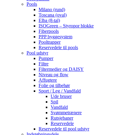
Pools
Milano (rund)
Toscana (oval)
Elba (8-tal)
ISOGreen – Styropor blokke
Fiberpools
PPP byggesystem
Pooltrapper
Reservedele til pools
Pool udstyr
Pumper
Filtre
Filtermedier og DAISY
Niveau og flow
Affugtere
Folie og tilbehør
Sport / Leg / Vandfald
Ude bruser
Spil
Vandfald
Svømmetrænere
Rutsjebaner
Reservedele
Reservedele til pool udstyr
Indstøbningsdele