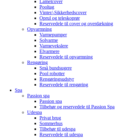
Lamelcover
Pooltag
Vinter/-Sikkerhedscover
Oprul og teleskoprør
Reservedele til cover og overdækning
Opvarmning
Varmepumper
Solvarme
Varmevekslere
Elvarmere
Reservedele til opvarmning
Rengøring
Små bundsugere
Pool robotter
Rengøringsudstyr
Reservedele til rengøring
Spa
Passion spa
Passion spa
Tilbehør og reservedele til Passion Spa
Udespa
Privat brug
Sommerhus
Tilbehør til udespa
Reservedele til udespa