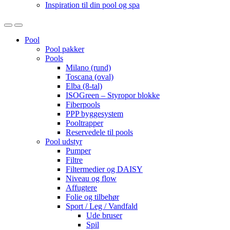
Inspiration til din pool og spa
Open
Close
Pool
Pool pakker
Pools
Milano (rund)
Toscana (oval)
Elba (8-tal)
ISOGreen – Styropor blokke
Fiberpools
PPP byggesystem
Pooltrapper
Reservedele til pools
Pool udstyr
Pumper
Filtre
Filtermedier og DAISY
Niveau og flow
Affugtere
Folie og tilbehør
Sport / Leg / Vandfald
Ude bruser
Spil