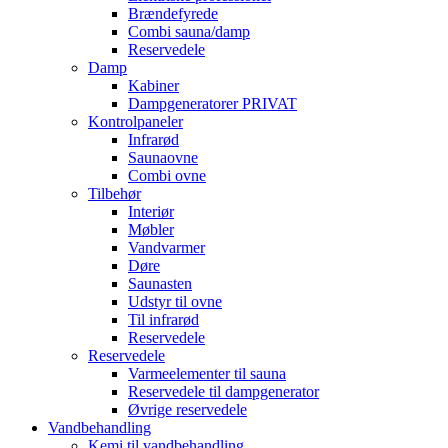
Brændefyrede
Combi sauna/damp
Reservedele
Damp
Kabiner
Dampgeneratorer PRIVAT
Kontrolpaneler
Infrarød
Saunaovne
Combi ovne
Tilbehør
Interiør
Møbler
Vandvarmer
Døre
Saunasten
Udstyr til ovne
Til infrarød
Reservedele
Reservedele
Varmeelementer til sauna
Reservedele til dampgenerator
Øvrige reservedele
Vandbehandling
Kemi til vandbehandling