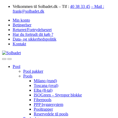
Skip
Skip
Velkommen til Solbadet.dk – Tlf :
40 38 33 45
– Mail :
to
to
frank@solbadet.dk
navigation
content
Min konto
Betingelser
Returret/Fortrydelsesret
Har du fortrudt dit køb ?
Data- og sikkerhedspolitik
Kontakt
Open
Close
Pool
Pool pakker
Pools
Milano (rund)
Toscana (oval)
Elba (8-tal)
ISOGreen – Styropor blokke
Fiberpools
PPP byggesystem
Pooltrapper
Reservedele til pools