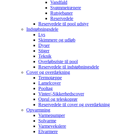
Vandfald
Svømmetrænere
Rutsjebaner
Reservedele
Reservedele til pool udstyr
Indstøbningsdele
Lys
Skimmere og udløb
Dyser
Stiger
Teknik
Overløbsriste til pool
Reservedele til indstøbningsdele
Cover og overdækning
Termotæppe
Lamelcover
Pooltag
Vinter/-Sikkerhedscover
Oprul og teleskoprør
Reservedele til cover og overdækning
Opvarmning
Varmepumper
Solvarme
Varmevekslere
Elvarmere