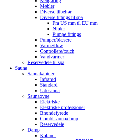
Rengøring
Møbler
Diverse tilbehør
Diverse fittings til spa
Fra US mm til EU mm
Nipler
Pumpe fittings
Pumper/blæsere
Varme/flow
Controllere/touch
Vandvarmer
Reservedele til spa
Sauna
Saunakabiner
Infrarød
Standard
Udesauna
Saunaovne
Elektriske
Elektriske professionel
Brændefyrede
Combi sauna/damp
Reservedele
Damp
Kabiner