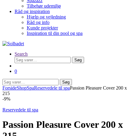
Spazazz
Tilbehør udemiljø
Råd og inspiration
Hjælp og vejledning
Råd og info
Kunde projekter
Inspiration til din pool og spa
Search
Søg
Søg
efter:
0
Søg
Søg
efter:
Forside
Shop
Spa
Reservedele til spa
Passion Pleasure Cover 200 x
215
-
9%
Reservedele til spa
Passion Pleasure Cover 200 x
215