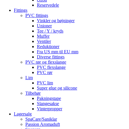
Reservedele
Fittings
PVC fittings
Vinkler og bøjninger
Unioner
Tee / Y / kryds
Muffer
Ventiler
Reduktioner
Fra US mm til EU mm
Diverse fittings
PVC rør og flexslange
PVC flexslange
PVC rør
Lim
PVC lim
Super glue og silicone
Tilbehør
Pakningstape
Slangesakse
Vinterpropper
Lagersalg
SpaCare/Saniklar
Passion Aromaduft