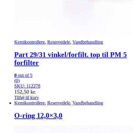
Kemikontrollere
,
Reservedele
,
Vandbehandling
Part 29/31 vinkel/forfilt. top til PM 5
forfilter
0
out of 5
(0)
SKU: 112278
152,50
kr.
Tilføj til kurv
Kemikontrollere
,
Reservedele
,
Vandbehandling
O-ring 12,0×3,0