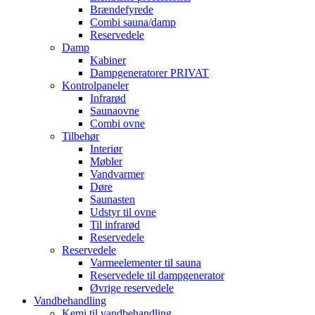
Brændefyrede
Combi sauna/damp
Reservedele
Damp
Kabiner
Dampgeneratorer PRIVAT
Kontrolpaneler
Infrarød
Saunaovne
Combi ovne
Tilbehør
Interiør
Møbler
Vandvarmer
Døre
Saunasten
Udstyr til ovne
Til infrarød
Reservedele
Reservedele
Varmeelementer til sauna
Reservedele til dampgenerator
Øvrige reservedele
Vandbehandling
Kemi til vandbehandling