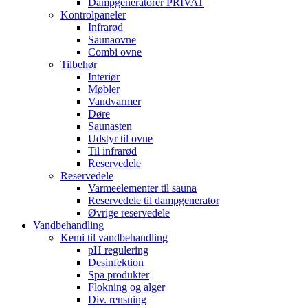
Dampgeneratorer PRIVAT
Kontrolpaneler
Infrarød
Saunaovne
Combi ovne
Tilbehør
Interiør
Møbler
Vandvarmer
Døre
Saunasten
Udstyr til ovne
Til infrarød
Reservedele
Reservedele
Varmeelementer til sauna
Reservedele til dampgenerator
Øvrige reservedele
Vandbehandling
Kemi til vandbehandling
pH regulering
Desinfektion
Spa produkter
Flokning og alger
Div. rensning