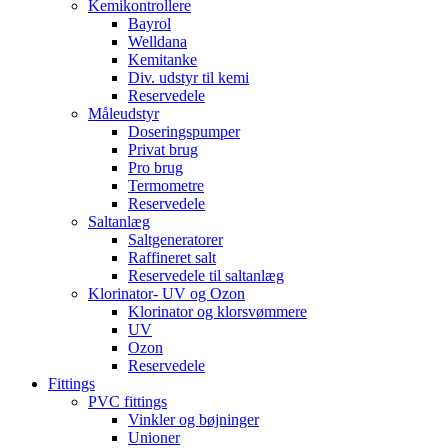
Kemikontrollere
Bayrol
Welldana
Kemitanke
Div. udstyr til kemi
Reservedele
Måleudstyr
Doseringspumper
Privat brug
Pro brug
Termometre
Reservedele
Saltanlæg
Saltgeneratorer
Raffineret salt
Reservedele til saltanlæg
Klorinator- UV og Ozon
Klorinator og klorsvømmere
UV
Ozon
Reservedele
Fittings
PVC fittings
Vinkler og bøjninger
Unioner