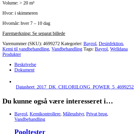
Volume: > 20 m³
Hvor: i skimmeren
Hvornår: hver 7 – 10 dag
Faremærkning: Se separat billede
Varenummer (SKU):
4699272
Kategorier:
Bayrol
,
Desinfektion
,
Kemi til vandbehandling
,
Vandbehandling
Tags:
Bayrol
,
Welldana
Produkter
Beskrivelse
Dokument
Datasheet_2017_DK_CHLORILONG_POWER_5_4699252.
Du kunne også være interesseret i…
Bayrol
,
Kemikontrollere
,
Måleudstyr
,
Privat brug
,
Vandbehandling
Pooltester