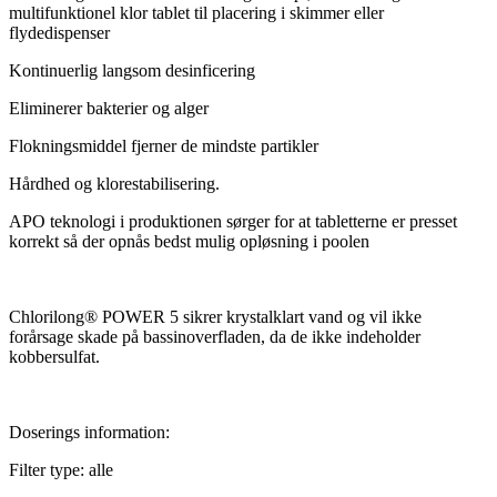
gr.
multifunktionel klor tablet til placering i skimmer eller
5
flydedispenser
kg
quantity
Kontinuerlig langsom desinficering
Eliminerer bakterier og alger
Flokningsmiddel fjerner de mindste partikler
Hårdhed og klorestabilisering.
APO teknologi i produktionen sørger for at tabletterne er presset
korrekt så der opnås bedst mulig opløsning i poolen
Chlorilong® POWER 5 sikrer krystalklart vand og vil ikke
forårsage skade på bassinoverfladen, da de ikke indeholder
kobbersulfat.
Doserings information:
Filter type: alle