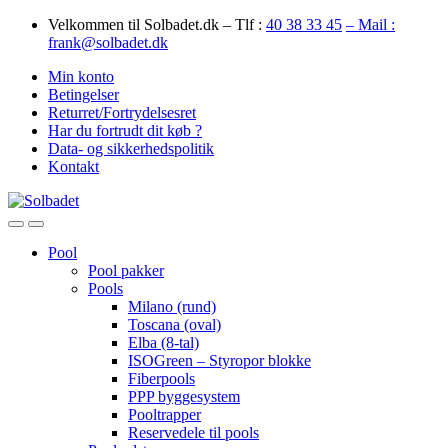
Skip
Skip
Velkommen til Solbadet.dk – Tlf :
40 38 33 45
– Mail :
to
to
frank@solbadet.dk
navigation
content
Min konto
Betingelser
Returret/Fortrydelsesret
Har du fortrudt dit køb ?
Data- og sikkerhedspolitik
Kontakt
Open
Close
Pool
Pool pakker
Pools
Milano (rund)
Toscana (oval)
Elba (8-tal)
ISOGreen – Styropor blokke
Fiberpools
PPP byggesystem
Pooltrapper
Reservedele til pools