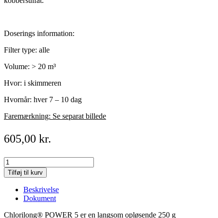
kobbersulfat.
Doserings information:
Filter type: alle
Volume: > 20 m³
Hvor: i skimmeren
Hvornår: hver 7 – 10 dag
Faremærkning: Se separat billede
605,00
kr.
Chlorilong
Power
Tilføj til kurv
5
5
Beskrivelse
funktions
Dokument
multitablet
250
Chlorilong® POWER 5 er en langsom opløsende 250 g