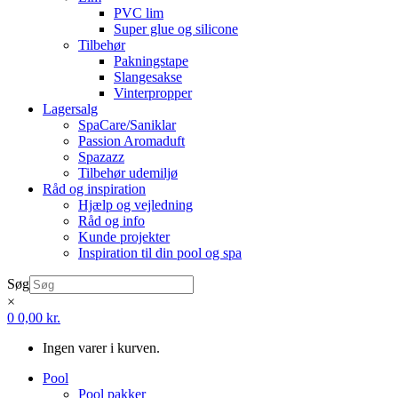
PVC lim
Super glue og silicone
Tilbehør
Pakningstape
Slangesakse
Vinterpropper
Lagersalg
SpaCare/Saniklar
Passion Aromaduft
Spazazz
Tilbehør udemiljø
Råd og inspiration
Hjælp og vejledning
Råd og info
Kunde projekter
Inspiration til din pool og spa
Søg
×
0
0,00
kr.
Ingen varer i kurven.
Pool
Pool pakker