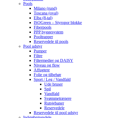
Pools
Milano (rund)
Toscana (oval)
Elba (8-tal)
ISOGreen – Styropor blokke
Fiberpools
PPP byggesystem
Pooltrapper
Reservedele til pools
Pool udstyr
Pumper
Filtre
Filtermedier og DAISY
Niveau og flow
Affugtere
Folie og tilbehør
Sport / Leg / Vandfald
Ude bruser
Spil
Vandfald
Svømmetrænere
Rutsjebaner
Reservedele
Reservedele til pool udstyr
Indstøbningsdele