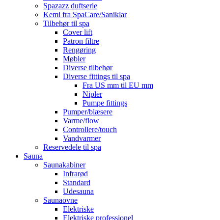
Spazazz duftserie
Kemi fra SpaCare/Saniklar
Tilbehør til spa
Cover lift
Patron filtre
Rengøring
Møbler
Diverse tilbehør
Diverse fittings til spa
Fra US mm til EU mm
Nipler
Pumpe fittings
Pumper/blæsere
Varme/flow
Controllere/touch
Vandvarmer
Reservedele til spa
Sauna
Saunakabiner
Infrarød
Standard
Udesauna
Saunaovne
Elektriske
Elektriske professionel