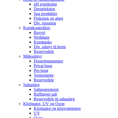
pH regulering
Desinfektion
Spa produkter
Flokning og alger
Div. rensning
Kemikontrollere
Bayrol
Welldana
Kemitanke
Div. udstyr til kemi
Reservedele
Måleudstyr
Doseringspumper
Privat brug
Pro brug
Termometre
Reservedele
Saltanlæg
Saltgeneratorer
Raffineret salt
Reservedele til saltanlæg
Klorinator- UV og Ozon
Klorinator og klorsvømmere
UV
Ozon