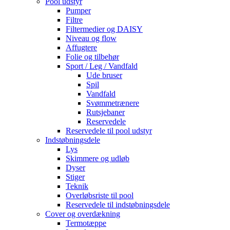
Pool udstyr
Pumper
Filtre
Filtermedier og DAISY
Niveau og flow
Affugtere
Folie og tilbehør
Sport / Leg / Vandfald
Ude bruser
Spil
Vandfald
Svømmetrænere
Rutsjebaner
Reservedele
Reservedele til pool udstyr
Indstøbningsdele
Lys
Skimmere og udløb
Dyser
Stiger
Teknik
Overløbsriste til pool
Reservedele til indstøbningsdele
Cover og overdækning
Termotæppe