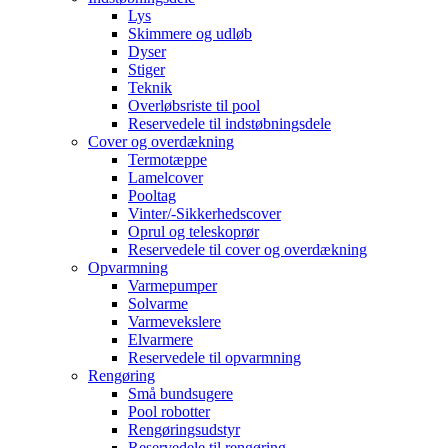
Lys
Skimmere og udløb
Dyser
Stiger
Teknik
Overløbsriste til pool
Reservedele til indstøbningsdele
Cover og overdækning
Termotæppe
Lamelcover
Pooltag
Vinter/-Sikkerhedscover
Oprul og teleskoprør
Reservedele til cover og overdækning
Opvarmning
Varmepumper
Solvarme
Varmevekslere
Elvarmere
Reservedele til opvarmning
Rengøring
Små bundsugere
Pool robotter
Rengøringsudstyr
Reservedele til rengøring