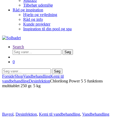
Spazazz
Tilbehør udemiljø
Råd og inspiration
Hjælp og vejledning
Råd og info
Kunde projekter
Inspiration til din pool og spa
Search
Søg
Søg
efter:
0
Søg
Søg
efter:
Forside
Shop
Vandbehandling
Kemi til
vandbehandling
Desinfektion
Chlorilong Power 5 5 funktions
multitablet 250 gr. 5 kg
Bayrol
,
Desinfektion
,
Kemi til vandbehandling
,
Vandbehandling