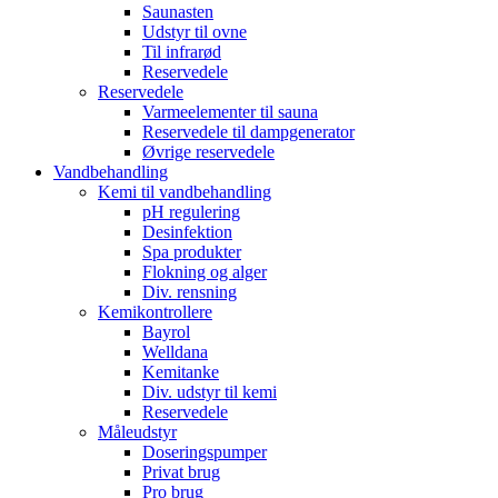
Saunasten
Udstyr til ovne
Til infrarød
Reservedele
Reservedele
Varmeelementer til sauna
Reservedele til dampgenerator
Øvrige reservedele
Vandbehandling
Kemi til vandbehandling
pH regulering
Desinfektion
Spa produkter
Flokning og alger
Div. rensning
Kemikontrollere
Bayrol
Welldana
Kemitanke
Div. udstyr til kemi
Reservedele
Måleudstyr
Doseringspumper
Privat brug
Pro brug