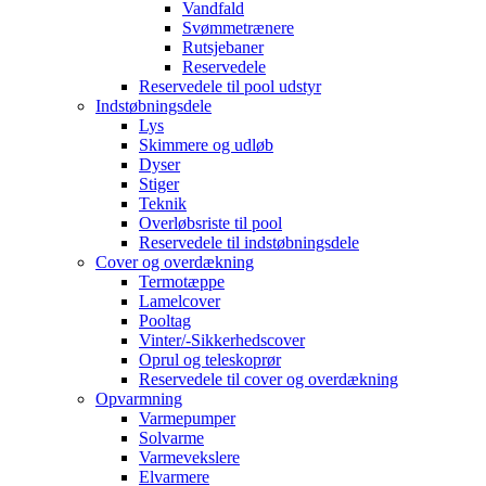
Vandfald
Svømmetrænere
Rutsjebaner
Reservedele
Reservedele til pool udstyr
Indstøbningsdele
Lys
Skimmere og udløb
Dyser
Stiger
Teknik
Overløbsriste til pool
Reservedele til indstøbningsdele
Cover og overdækning
Termotæppe
Lamelcover
Pooltag
Vinter/-Sikkerhedscover
Oprul og teleskoprør
Reservedele til cover og overdækning
Opvarmning
Varmepumper
Solvarme
Varmevekslere
Elvarmere