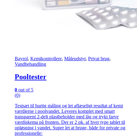
Bayrol
,
Kemikontrollere
,
Måleudstyr
,
Privat brug
,
Vandbehandling
Pooltester
0
out of 5
(0)
Testsæt til hurtig måling og let aflæseligt resultat af kemi
værdierne i poolvandet. Leveres komplet med smart
transparent 2-delt plastbeholder med låg og trykt farve
værdiskema på fronten. Der er 2 pk. af hver type tablet til
opløsning i vandet. Super let at bruge, både for private og
professionelle: