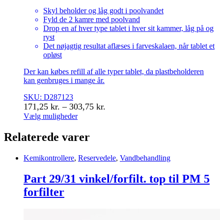
Skyl beholder og låg godt i poolvandet
Fyld de 2 kamre med poolvand
Drop en af hver type tablet i hver sit kammer, låg på og
ryst
Det nøjagtig resultat aflæses i farveskalaen, når tablet et
opløst
Der kan købes refill af alle typer tablet, da plastbeholderen
kan genbruges i mange år.
SKU: D287123
Prisinterval:
171,25
kr.
–
303,75
kr.
171,25 kr.
Vælg muligheder
Dette
til
vare
Relaterede varer
303,75 kr.
har
flere
Kemikontrollere
,
Reservedele
,
Vandbehandling
varianter.
Mulighederne
Part 29/31 vinkel/forfilt. top til PM 5
kan
vælges
forfilter
på
varesiden