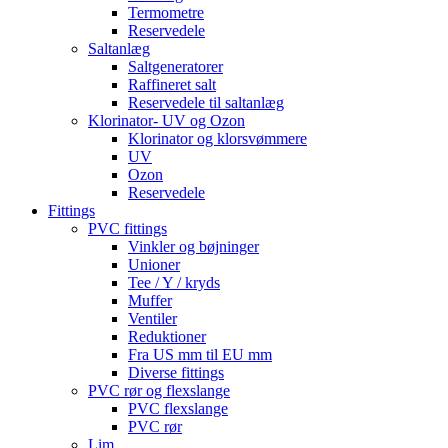
Termometre
Reservedele
Saltanlæg
Saltgeneratorer
Raffineret salt
Reservedele til saltanlæg
Klorinator- UV og Ozon
Klorinator og klorsvømmere
UV
Ozon
Reservedele
Fittings
PVC fittings
Vinkler og bøjninger
Unioner
Tee / Y / kryds
Muffer
Ventiler
Reduktioner
Fra US mm til EU mm
Diverse fittings
PVC rør og flexslange
PVC flexslange
PVC rør
Lim