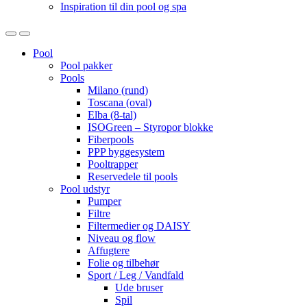
Inspiration til din pool og spa
Open
Close
Pool
Pool pakker
Pools
Milano (rund)
Toscana (oval)
Elba (8-tal)
ISOGreen – Styropor blokke
Fiberpools
PPP byggesystem
Pooltrapper
Reservedele til pools
Pool udstyr
Pumper
Filtre
Filtermedier og DAISY
Niveau og flow
Affugtere
Folie og tilbehør
Sport / Leg / Vandfald
Ude bruser
Spil