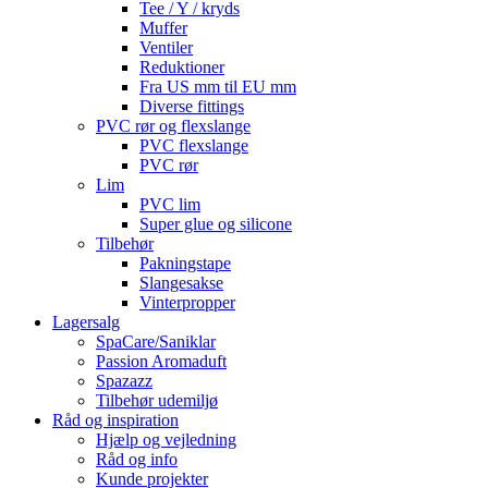
Tee / Y / kryds
Muffer
Ventiler
Reduktioner
Fra US mm til EU mm
Diverse fittings
PVC rør og flexslange
PVC flexslange
PVC rør
Lim
PVC lim
Super glue og silicone
Tilbehør
Pakningstape
Slangesakse
Vinterpropper
Lagersalg
SpaCare/Saniklar
Passion Aromaduft
Spazazz
Tilbehør udemiljø
Råd og inspiration
Hjælp og vejledning
Råd og info
Kunde projekter