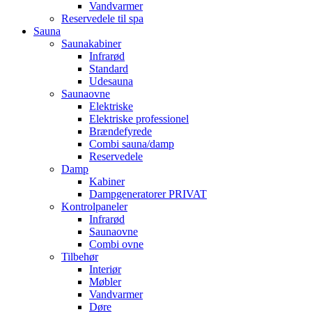
Vandvarmer
Reservedele til spa
Sauna
Saunakabiner
Infrarød
Standard
Udesauna
Saunaovne
Elektriske
Elektriske professionel
Brændefyrede
Combi sauna/damp
Reservedele
Damp
Kabiner
Dampgeneratorer PRIVAT
Kontrolpaneler
Infrarød
Saunaovne
Combi ovne
Tilbehør
Interiør
Møbler
Vandvarmer
Døre