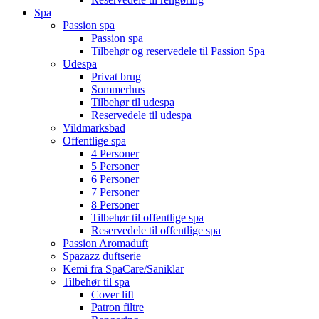
Spa
Passion spa
Passion spa
Tilbehør og reservedele til Passion Spa
Udespa
Privat brug
Sommerhus
Tilbehør til udespa
Reservedele til udespa
Vildmarksbad
Offentlige spa
4 Personer
5 Personer
6 Personer
7 Personer
8 Personer
Tilbehør til offentlige spa
Reservedele til offentlige spa
Passion Aromaduft
Spazazz duftserie
Kemi fra SpaCare/Saniklar
Tilbehør til spa
Cover lift
Patron filtre