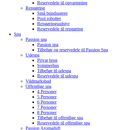
Reservedele til opvarmning
Rengøring
Små bundsugere
Pool robotter
Rengøringsudstyr
Reservedele til rengøring
Spa
Passion spa
Passion spa
Tilbehør og reservedele til Passion Spa
Udespa
Privat brug
Sommerhus
Tilbehør til udespa
Reservedele til udespa
Vildmarksbad
Offentlige spa
4 Personer
5 Personer
6 Personer
7 Personer
8 Personer
Tilbehør til offentlige spa
Reservedele til offentlige spa
Passion Aromaduft