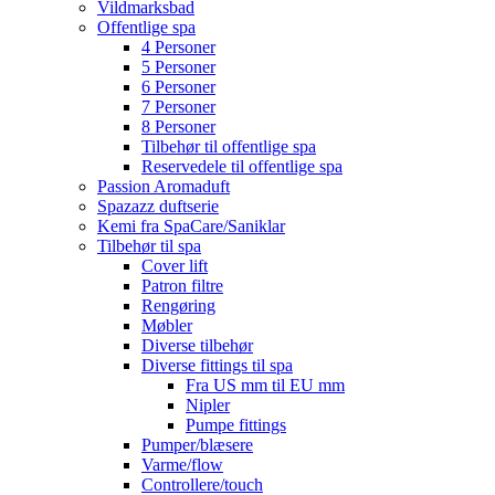
Vildmarksbad
Offentlige spa
4 Personer
5 Personer
6 Personer
7 Personer
8 Personer
Tilbehør til offentlige spa
Reservedele til offentlige spa
Passion Aromaduft
Spazazz duftserie
Kemi fra SpaCare/Saniklar
Tilbehør til spa
Cover lift
Patron filtre
Rengøring
Møbler
Diverse tilbehør
Diverse fittings til spa
Fra US mm til EU mm
Nipler
Pumpe fittings
Pumper/blæsere
Varme/flow
Controllere/touch