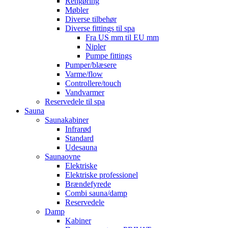
Rengøring
Møbler
Diverse tilbehør
Diverse fittings til spa
Fra US mm til EU mm
Nipler
Pumpe fittings
Pumper/blæsere
Varme/flow
Controllere/touch
Vandvarmer
Reservedele til spa
Sauna
Saunakabiner
Infrarød
Standard
Udesauna
Saunaovne
Elektriske
Elektriske professionel
Brændefyrede
Combi sauna/damp
Reservedele
Damp
Kabiner