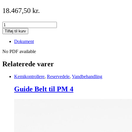
18.467,50
kr.
DA-
GEN
Tilføj til kurv
Cell
150
Dokument
50A
quantity
No PDF available
Relaterede varer
Kemikontrollere
,
Reservedele
,
Vandbehandling
Guide Belt til PM 4