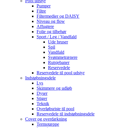
Pool udstyr
Pumper
Filtre
Filtermedier og DAISY
Niveau og flow
Affugtere
Folie og tilbehør
Sport / Leg / Vandfald
Ude bruser
Spil
Vandfald
Svømmetrænere
Rutsjebaner
Reservedele
Reservedele til pool udstyr
Indstøbningsdele
Lys
Skimmere og udløb
Dyser
Stiger
Teknik
Overløbsriste til pool
Reservedele til indstøbningsdele
Cover og overdækning
Termotæppe