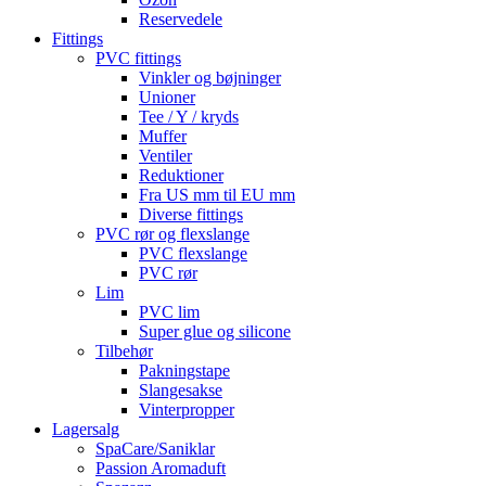
Reservedele
Fittings
PVC fittings
Vinkler og bøjninger
Unioner
Tee / Y / kryds
Muffer
Ventiler
Reduktioner
Fra US mm til EU mm
Diverse fittings
PVC rør og flexslange
PVC flexslange
PVC rør
Lim
PVC lim
Super glue og silicone
Tilbehør
Pakningstape
Slangesakse
Vinterpropper
Lagersalg
SpaCare/Saniklar
Passion Aromaduft