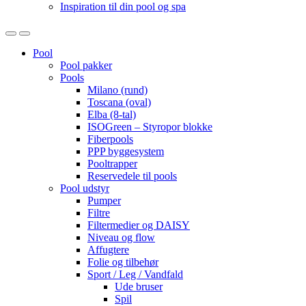
Inspiration til din pool og spa
Open
Close
Pool
Pool pakker
Pools
Milano (rund)
Toscana (oval)
Elba (8-tal)
ISOGreen – Styropor blokke
Fiberpools
PPP byggesystem
Pooltrapper
Reservedele til pools
Pool udstyr
Pumper
Filtre
Filtermedier og DAISY
Niveau og flow
Affugtere
Folie og tilbehør
Sport / Leg / Vandfald
Ude bruser
Spil