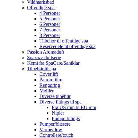
Vildmarksbad
Offentlige spa
4 Personer
5 Personer
6 Personer
7 Personer
8 Personer
Tilbehør til offentlige spa
Reservedele til offentlige spa
Passion Aromaduft
Spazazz duftserie
Kemi fra SpaCare/Saniklar
Tilbehør til spa
Cover lift
Patron filtre
Rengøring
Møbler
Diverse tilbehør
Diverse fittings til spa
Fra US mm til EU mm
Nipler
Pumpe fittings
Pumper/blæsere
Varme/flow
Controllere/touch