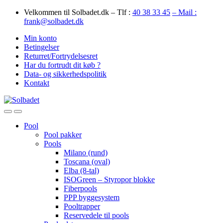
Skip
Skip
Velkommen til Solbadet.dk – Tlf :
40 38 33 45
– Mail :
to
to
frank@solbadet.dk
navigation
content
Min konto
Betingelser
Returret/Fortrydelsesret
Har du fortrudt dit køb ?
Data- og sikkerhedspolitik
Kontakt
Open
Close
Pool
Pool pakker
Pools
Milano (rund)
Toscana (oval)
Elba (8-tal)
ISOGreen – Styropor blokke
Fiberpools
PPP byggesystem
Pooltrapper
Reservedele til pools