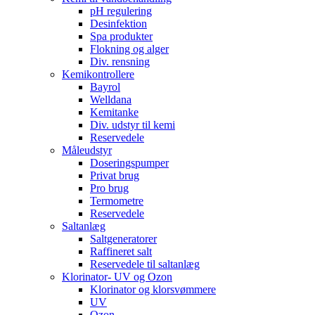
pH regulering
Desinfektion
Spa produkter
Flokning og alger
Div. rensning
Kemikontrollere
Bayrol
Welldana
Kemitanke
Div. udstyr til kemi
Reservedele
Måleudstyr
Doseringspumper
Privat brug
Pro brug
Termometre
Reservedele
Saltanlæg
Saltgeneratorer
Raffineret salt
Reservedele til saltanlæg
Klorinator- UV og Ozon
Klorinator og klorsvømmere
UV
Ozon