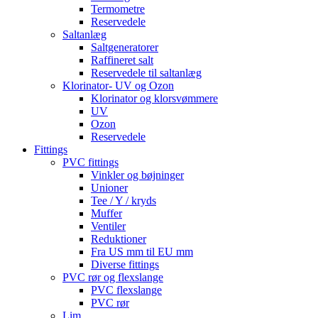
Termometre
Reservedele
Saltanlæg
Saltgeneratorer
Raffineret salt
Reservedele til saltanlæg
Klorinator- UV og Ozon
Klorinator og klorsvømmere
UV
Ozon
Reservedele
Fittings
PVC fittings
Vinkler og bøjninger
Unioner
Tee / Y / kryds
Muffer
Ventiler
Reduktioner
Fra US mm til EU mm
Diverse fittings
PVC rør og flexslange
PVC flexslange
PVC rør
Lim