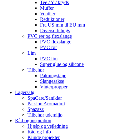
Tee / Y / kryds
Muffer
Ventiler
Reduktioner
Fra US mm til EU mm
Diverse fittings
PVC rør og flexslange
PVC flexslange
PVC rør
Lim
PVC lim
Super glue og silicone
Tilbehør
Pakningstape
Slangesakse
Vinterpropper
Lagersalg
SpaCare/Saniklar
Passion Aromaduft
Spazazz
Tilbehør udemiljø
Råd og inspiration
Hjælp og vejledning
Råd og info
Kunde projekter