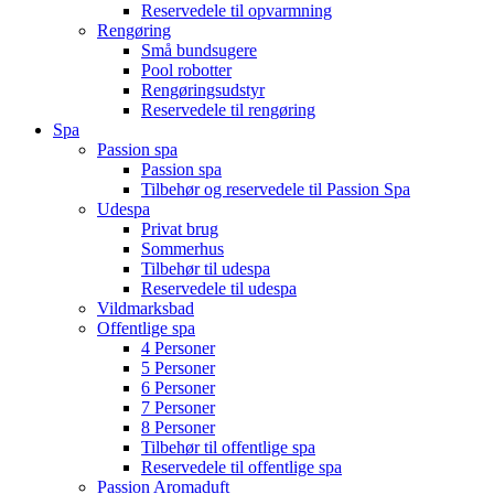
Reservedele til opvarmning
Rengøring
Små bundsugere
Pool robotter
Rengøringsudstyr
Reservedele til rengøring
Spa
Passion spa
Passion spa
Tilbehør og reservedele til Passion Spa
Udespa
Privat brug
Sommerhus
Tilbehør til udespa
Reservedele til udespa
Vildmarksbad
Offentlige spa
4 Personer
5 Personer
6 Personer
7 Personer
8 Personer
Tilbehør til offentlige spa
Reservedele til offentlige spa
Passion Aromaduft