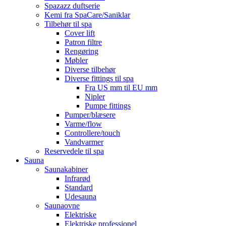
Spazazz duftserie
Kemi fra SpaCare/Saniklar
Tilbehør til spa
Cover lift
Patron filtre
Rengøring
Møbler
Diverse tilbehør
Diverse fittings til spa
Fra US mm til EU mm
Nipler
Pumpe fittings
Pumper/blæsere
Varme/flow
Controllere/touch
Vandvarmer
Reservedele til spa
Sauna
Saunakabiner
Infrarød
Standard
Udesauna
Saunaovne
Elektriske
Elektriske professionel