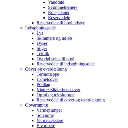
Vandfald
Svømmetrænere
Rutsjebaner
Reservedele
Reservedele til pool udstyr
Indstøbningsdele
Lys
Skimmere og udløb
Dyser
Stiger
Teknik
Overløbsriste til pool
Reservedele til indstøbningsdele
Cover og overdækning
Termotæppe
Lamelcover
Pooltag
Vinter/-Sikkerhedscover
Oprul og teleskoprør
Reservedele til cover og overdækning
Opvarmning
Varmepumper
Solvarme
Varmevekslere
Elvarmere