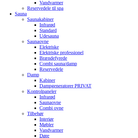
Vandvarmer
Reservedele til spa
Sauna
Saunakabiner
Infrarød
Standard
Udesauna
Saunaovne
Elektriske
Elektriske professionel
Brændefyrede
Combi sauna/damp
Reservedele
Damp
Kabiner
Dampgeneratorer PRIVAT
Kontrolpaneler
Infrarød
Saunaovne
Combi ovne
Tilbehør
Interiør
Møbler
Vandvarmer
Døre