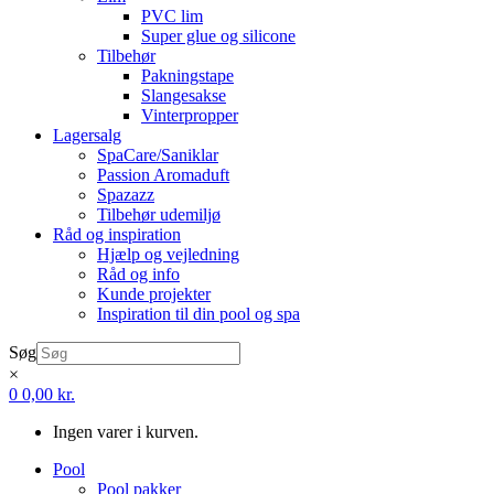
PVC lim
Super glue og silicone
Tilbehør
Pakningstape
Slangesakse
Vinterpropper
Lagersalg
SpaCare/Saniklar
Passion Aromaduft
Spazazz
Tilbehør udemiljø
Råd og inspiration
Hjælp og vejledning
Råd og info
Kunde projekter
Inspiration til din pool og spa
Søg
×
0
0,00
kr.
Ingen varer i kurven.
Pool
Pool pakker