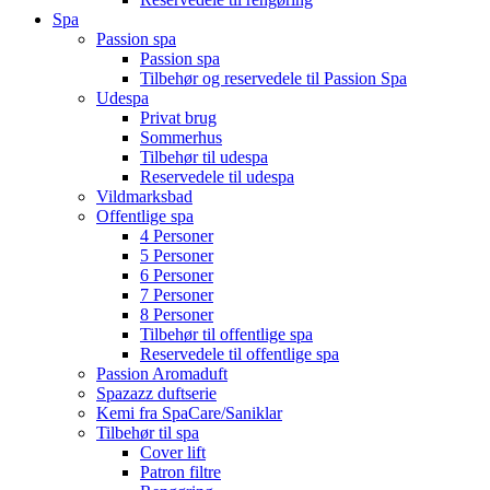
Spa
Passion spa
Passion spa
Tilbehør og reservedele til Passion Spa
Udespa
Privat brug
Sommerhus
Tilbehør til udespa
Reservedele til udespa
Vildmarksbad
Offentlige spa
4 Personer
5 Personer
6 Personer
7 Personer
8 Personer
Tilbehør til offentlige spa
Reservedele til offentlige spa
Passion Aromaduft
Spazazz duftserie
Kemi fra SpaCare/Saniklar
Tilbehør til spa
Cover lift
Patron filtre