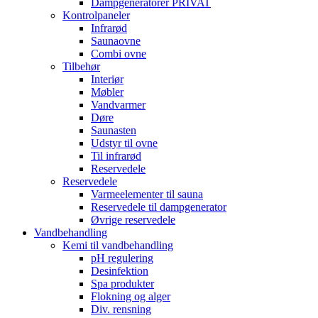
Dampgeneratorer PRIVAT
Kontrolpaneler
Infrarød
Saunaovne
Combi ovne
Tilbehør
Interiør
Møbler
Vandvarmer
Døre
Saunasten
Udstyr til ovne
Til infrarød
Reservedele
Reservedele
Varmeelementer til sauna
Reservedele til dampgenerator
Øvrige reservedele
Vandbehandling
Kemi til vandbehandling
pH regulering
Desinfektion
Spa produkter
Flokning og alger
Div. rensning