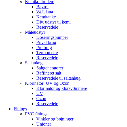
Kemikontrollere
Bayrol
Welldana
Kemitanke
Div. udstyr til kemi
Reservedele
Måleudstyr
Doseringspumper
Privat brug
Pro brug
Termometre
Reservedele
Saltanlæg
Saltgeneratorer
Raffineret salt
Reservedele til saltanlæg
Klorinator- UV og Ozon
Klorinator og klorsvømmere
UV
Ozon
Reservedele
Fittings
PVC fittings
Vinkler og bøjninger
Unioner