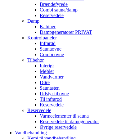
Brændefyrede
Combi sauna/damp
Reservedele
Damp
Kabiner
Dampgeneratorer PRIVAT
Kontrolpaneler
Infrarød
Saunaovne
Combi ovne
Tilbehør
Interiør
Møbler
Vandvarmer
Døre
Saunasten
Udstyr til ovne
Til infrarød
Reservedele
Reservedele
Varmeelementer til sauna
Reservedele til dampgenerator
Øvrige reservedele
Vandbehandling
Kemi til vandbehandling