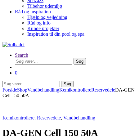
Spazazz
Tilbehør udemiljø
Råd og inspiration
Hjælp og vejledning
Råd og info
Kunde projekter
Inspiration til din pool og spa
Search
Søg
Søg
efter:
0
Søg
Søg
efter:
Forside
Shop
Vandbehandling
Kemikontrollere
Reservedele
DA-GEN
Cell 150 50A
Kemikontrollere
,
Reservedele
,
Vandbehandling
DA-GEN Cell 150 50A