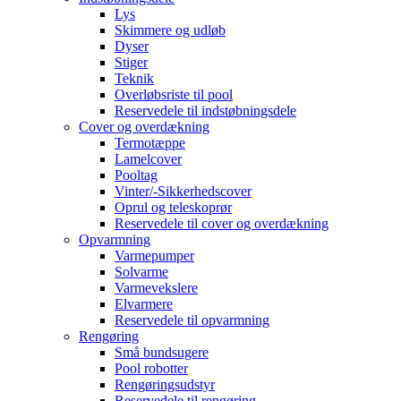
Lys
Skimmere og udløb
Dyser
Stiger
Teknik
Overløbsriste til pool
Reservedele til indstøbningsdele
Cover og overdækning
Termotæppe
Lamelcover
Pooltag
Vinter/-Sikkerhedscover
Oprul og teleskoprør
Reservedele til cover og overdækning
Opvarmning
Varmepumper
Solvarme
Varmevekslere
Elvarmere
Reservedele til opvarmning
Rengøring
Små bundsugere
Pool robotter
Rengøringsudstyr
Reservedele til rengøring