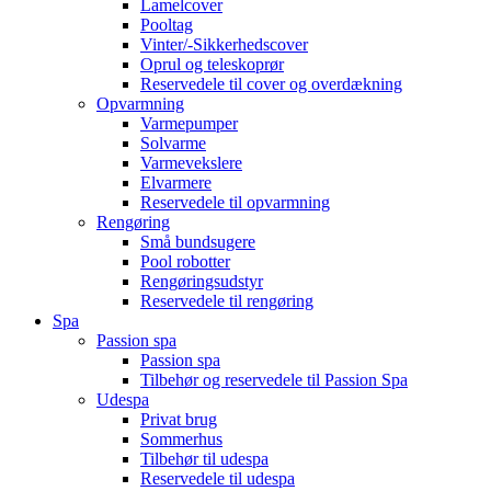
Lamelcover
Pooltag
Vinter/-Sikkerhedscover
Oprul og teleskoprør
Reservedele til cover og overdækning
Opvarmning
Varmepumper
Solvarme
Varmevekslere
Elvarmere
Reservedele til opvarmning
Rengøring
Små bundsugere
Pool robotter
Rengøringsudstyr
Reservedele til rengøring
Spa
Passion spa
Passion spa
Tilbehør og reservedele til Passion Spa
Udespa
Privat brug
Sommerhus
Tilbehør til udespa
Reservedele til udespa