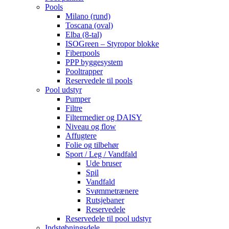
Pools
Milano (rund)
Toscana (oval)
Elba (8-tal)
ISOGreen – Styropor blokke
Fiberpools
PPP byggesystem
Pooltrapper
Reservedele til pools
Pool udstyr
Pumper
Filtre
Filtermedier og DAISY
Niveau og flow
Affugtere
Folie og tilbehør
Sport / Leg / Vandfald
Ude bruser
Spil
Vandfald
Svømmetrænere
Rutsjebaner
Reservedele
Reservedele til pool udstyr
Indstøbningsdele