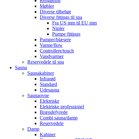
Rengøring
Møbler
Diverse tilbehør
Diverse fittings til spa
Fra US mm til EU mm
Nipler
Pumpe fittings
Pumper/blæsere
Varme/flow
Controllere/touch
Vandvarmer
Reservedele til spa
Sauna
Saunakabiner
Infrarød
Standard
Udesauna
Saunaovne
Elektriske
Elektriske professionel
Brændefyrede
Combi sauna/damp
Reservedele
Damp
Kabiner