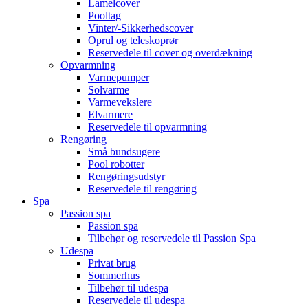
Lamelcover
Pooltag
Vinter/-Sikkerhedscover
Oprul og teleskoprør
Reservedele til cover og overdækning
Opvarmning
Varmepumper
Solvarme
Varmevekslere
Elvarmere
Reservedele til opvarmning
Rengøring
Små bundsugere
Pool robotter
Rengøringsudstyr
Reservedele til rengøring
Spa
Passion spa
Passion spa
Tilbehør og reservedele til Passion Spa
Udespa
Privat brug
Sommerhus
Tilbehør til udespa
Reservedele til udespa