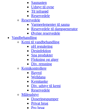
Saunasten
Udstyr til ovne
Til infrarød
Reservedele
Reservedele
Varmeelementer til sauna
Reservedele til dampgenerator
Øvrige reservedele
Vandbehandling
Kemi til vandbehandling
pH regulering
Desinfektion
Spa produkter
Flokning og alger
Div. rensning
Kemikontrollere
Bayrol
Welldana
Kemitanke
Div. udstyr til kemi
Reservedele
Måleudstyr
Doseringspumper
Privat brug
Pro brug