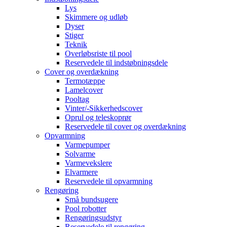
Lys
Skimmere og udløb
Dyser
Stiger
Teknik
Overløbsriste til pool
Reservedele til indstøbningsdele
Cover og overdækning
Termotæppe
Lamelcover
Pooltag
Vinter/-Sikkerhedscover
Oprul og teleskoprør
Reservedele til cover og overdækning
Opvarmning
Varmepumper
Solvarme
Varmevekslere
Elvarmere
Reservedele til opvarmning
Rengøring
Små bundsugere
Pool robotter
Rengøringsudstyr
Reservedele til rengøring