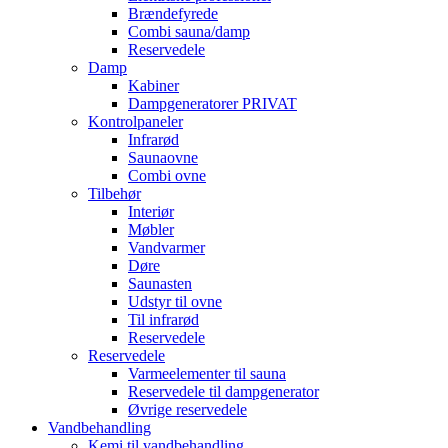
Brændefyrede
Combi sauna/damp
Reservedele
Damp
Kabiner
Dampgeneratorer PRIVAT
Kontrolpaneler
Infrarød
Saunaovne
Combi ovne
Tilbehør
Interiør
Møbler
Vandvarmer
Døre
Saunasten
Udstyr til ovne
Til infrarød
Reservedele
Reservedele
Varmeelementer til sauna
Reservedele til dampgenerator
Øvrige reservedele
Vandbehandling
Kemi til vandbehandling