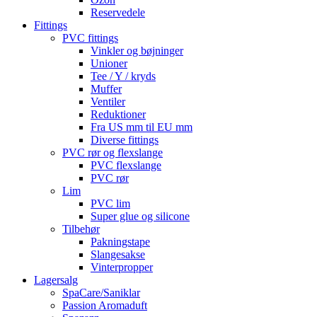
Reservedele
Fittings
PVC fittings
Vinkler og bøjninger
Unioner
Tee / Y / kryds
Muffer
Ventiler
Reduktioner
Fra US mm til EU mm
Diverse fittings
PVC rør og flexslange
PVC flexslange
PVC rør
Lim
PVC lim
Super glue og silicone
Tilbehør
Pakningstape
Slangesakse
Vinterpropper
Lagersalg
SpaCare/Saniklar
Passion Aromaduft