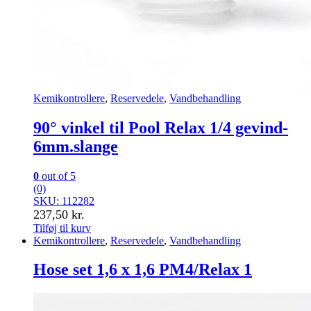
Kemikontrollere
,
Reservedele
,
Vandbehandling
90° vinkel til Pool Relax 1/4 gevind-
6mm.slange
0
out of 5
(0)
SKU: 112282
237,50
kr.
Tilføj til kurv
Kemikontrollere
,
Reservedele
,
Vandbehandling
Hose set 1,6 x 1,6 PM4/Relax 1