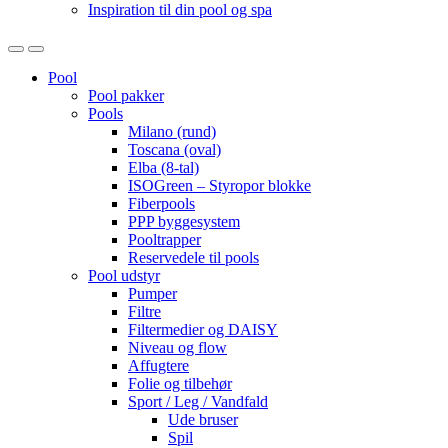
Inspiration til din pool og spa
Open
Close
Pool
Pool pakker
Pools
Milano (rund)
Toscana (oval)
Elba (8-tal)
ISOGreen – Styropor blokke
Fiberpools
PPP byggesystem
Pooltrapper
Reservedele til pools
Pool udstyr
Pumper
Filtre
Filtermedier og DAISY
Niveau og flow
Affugtere
Folie og tilbehør
Sport / Leg / Vandfald
Ude bruser
Spil