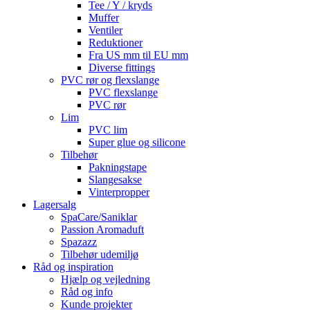
Tee / Y / kryds
Muffer
Ventiler
Reduktioner
Fra US mm til EU mm
Diverse fittings
PVC rør og flexslange
PVC flexslange
PVC rør
Lim
PVC lim
Super glue og silicone
Tilbehør
Pakningstape
Slangesakse
Vinterpropper
Lagersalg
SpaCare/Saniklar
Passion Aromaduft
Spazazz
Tilbehør udemiljø
Råd og inspiration
Hjælp og vejledning
Råd og info
Kunde projekter