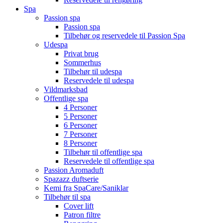
Spa
Passion spa
Passion spa
Tilbehør og reservedele til Passion Spa
Udespa
Privat brug
Sommerhus
Tilbehør til udespa
Reservedele til udespa
Vildmarksbad
Offentlige spa
4 Personer
5 Personer
6 Personer
7 Personer
8 Personer
Tilbehør til offentlige spa
Reservedele til offentlige spa
Passion Aromaduft
Spazazz duftserie
Kemi fra SpaCare/Saniklar
Tilbehør til spa
Cover lift
Patron filtre