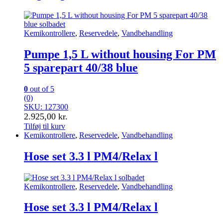
Kemikontrollere
,
Reservedele
,
Vandbehandling
Pumpe 1,5 L without housing For PM
5 sparepart 40/38 blue
0
out of 5
(0)
SKU: 127300
2.925,00
kr.
Tilføj til kurv
Kemikontrollere
,
Reservedele
,
Vandbehandling
Hose set 3.3 l PM4/Relax l
Kemikontrollere
,
Reservedele
,
Vandbehandling
Hose set 3.3 l PM4/Relax l