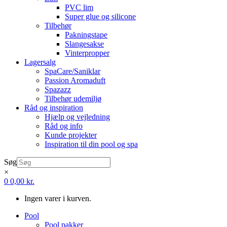
PVC lim
Super glue og silicone
Tilbehør
Pakningstape
Slangesakse
Vinterpropper
Lagersalg
SpaCare/Saniklar
Passion Aromaduft
Spazazz
Tilbehør udemiljø
Råd og inspiration
Hjælp og vejledning
Råd og info
Kunde projekter
Inspiration til din pool og spa
Søg
×
0
0,00
kr.
Ingen varer i kurven.
Pool
Pool pakker