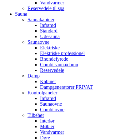
Vandvarmer
Reservedele til spa
Sauna
Saunakabiner
Infrarød
Standard
Udesauna
Saunaovne
Elektriske
Elektriske professionel
Brændefyrede
Combi sauna/damp
Reservedele
Damp
Kabiner
Dampgeneratorer PRIVAT
Kontrolpaneler
Infrarød
Saunaovne
Combi ovne
Tilbehør
Interiør
Møbler
Vandvarmer
Døre