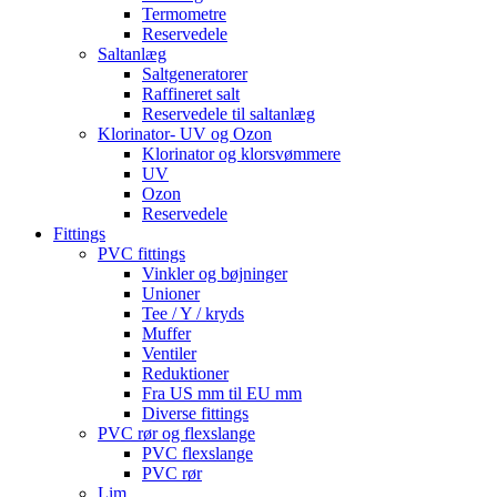
Termometre
Reservedele
Saltanlæg
Saltgeneratorer
Raffineret salt
Reservedele til saltanlæg
Klorinator- UV og Ozon
Klorinator og klorsvømmere
UV
Ozon
Reservedele
Fittings
PVC fittings
Vinkler og bøjninger
Unioner
Tee / Y / kryds
Muffer
Ventiler
Reduktioner
Fra US mm til EU mm
Diverse fittings
PVC rør og flexslange
PVC flexslange
PVC rør
Lim