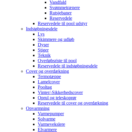
Vandfald
Svømmetrænere
Rutsjebaner
Reservedele
Reservedele til pool udstyr
Indstøbningsdele
Lys
Skimmere og udløb
Dyser
Stiger
Teknik
Overløbsriste til pool
Reservedele til indstøbningsdele
Cover og overdækning
Termotæppe
Lamelcover
Pooltag
Vinter/-Sikkerhedscover
Oprul og teleskoprør
Reservedele til cover og overdækning
Opvarmning
Varmepumper
Solvarme
Varmevekslere
Elvarmere