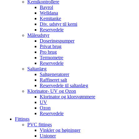
Kemikontrollere
Bayrol
Welldana
Kemitanke
Div. udstyr til kemi
Reservedele
Måleudstyr
Doseringspumper
Privat brug
Pro brug
Termometre
Reservedele
Saltanlæg
Saltgeneratorer
Raffineret salt
Reservedele til saltanlæg
Klorinator- UV og Ozon
Klorinator og klorsvømmere
UV
Ozon
Reservedele
Fittings
PVC fittings
Vinkler og bøjninger
Unioner