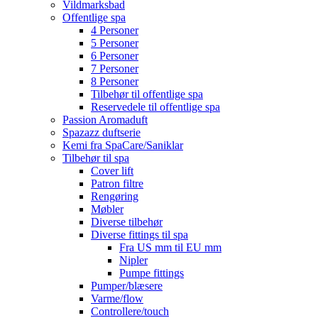
Vildmarksbad
Offentlige spa
4 Personer
5 Personer
6 Personer
7 Personer
8 Personer
Tilbehør til offentlige spa
Reservedele til offentlige spa
Passion Aromaduft
Spazazz duftserie
Kemi fra SpaCare/Saniklar
Tilbehør til spa
Cover lift
Patron filtre
Rengøring
Møbler
Diverse tilbehør
Diverse fittings til spa
Fra US mm til EU mm
Nipler
Pumpe fittings
Pumper/blæsere
Varme/flow
Controllere/touch