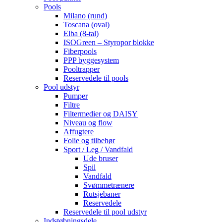
Pools
Milano (rund)
Toscana (oval)
Elba (8-tal)
ISOGreen – Styropor blokke
Fiberpools
PPP byggesystem
Pooltrapper
Reservedele til pools
Pool udstyr
Pumper
Filtre
Filtermedier og DAISY
Niveau og flow
Affugtere
Folie og tilbehør
Sport / Leg / Vandfald
Ude bruser
Spil
Vandfald
Svømmetrænere
Rutsjebaner
Reservedele
Reservedele til pool udstyr
Indstøbningsdele