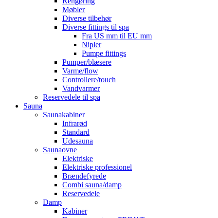
Rengøring
Møbler
Diverse tilbehør
Diverse fittings til spa
Fra US mm til EU mm
Nipler
Pumpe fittings
Pumper/blæsere
Varme/flow
Controllere/touch
Vandvarmer
Reservedele til spa
Sauna
Saunakabiner
Infrarød
Standard
Udesauna
Saunaovne
Elektriske
Elektriske professionel
Brændefyrede
Combi sauna/damp
Reservedele
Damp
Kabiner