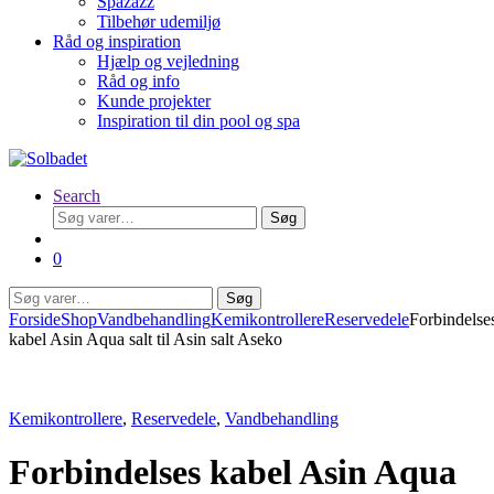
Spazazz
Tilbehør udemiljø
Råd og inspiration
Hjælp og vejledning
Råd og info
Kunde projekter
Inspiration til din pool og spa
Search
Søg
Søg
efter:
0
Søg
Søg
efter:
Forside
Shop
Vandbehandling
Kemikontrollere
Reservedele
Forbindelse
kabel Asin Aqua salt til Asin salt Aseko
Kemikontrollere
,
Reservedele
,
Vandbehandling
Forbindelses kabel Asin Aqua