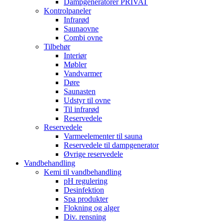
Dampgeneratorer PRIVAT
Kontrolpaneler
Infrarød
Saunaovne
Combi ovne
Tilbehør
Interiør
Møbler
Vandvarmer
Døre
Saunasten
Udstyr til ovne
Til infrarød
Reservedele
Reservedele
Varmeelementer til sauna
Reservedele til dampgenerator
Øvrige reservedele
Vandbehandling
Kemi til vandbehandling
pH regulering
Desinfektion
Spa produkter
Flokning og alger
Div. rensning