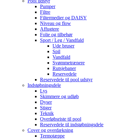
Pool udstyr
Pumper
Filtre
Filtermedier og DAISY
Niveau og flow
Affugtere
Folie og tilbehør
Sport / Leg / Vandfald
Ude bruser
Spil
Vandfald
Svømmetrænere
Rutsjebaner
Reservedele
Reservedele til pool udstyr
Indstøbningsdele
Lys
Skimmere og udløb
Dyser
Stiger
Teknik
Overløbsriste til pool
Reservedele til indstøbningsdele
Cover og overdækning
Termotæppe