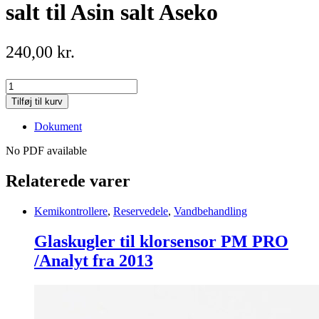
salt til Asin salt Aseko
240,00
kr.
Forbindelses
kabel
Tilføj til kurv
Asin
Aqua
Dokument
salt
til
No PDF available
Asin
salt
Relaterede varer
Aseko
quantity
Kemikontrollere
,
Reservedele
,
Vandbehandling
Glaskugler til klorsensor PM PRO
/Analyt fra 2013