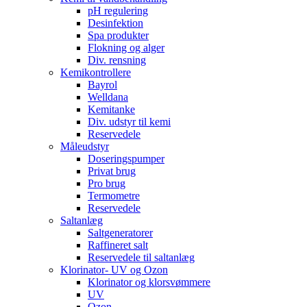
pH regulering
Desinfektion
Spa produkter
Flokning og alger
Div. rensning
Kemikontrollere
Bayrol
Welldana
Kemitanke
Div. udstyr til kemi
Reservedele
Måleudstyr
Doseringspumper
Privat brug
Pro brug
Termometre
Reservedele
Saltanlæg
Saltgeneratorer
Raffineret salt
Reservedele til saltanlæg
Klorinator- UV og Ozon
Klorinator og klorsvømmere
UV
Ozon