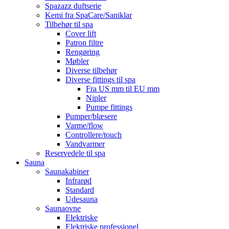
Spazazz duftserie
Kemi fra SpaCare/Saniklar
Tilbehør til spa
Cover lift
Patron filtre
Rengøring
Møbler
Diverse tilbehør
Diverse fittings til spa
Fra US mm til EU mm
Nipler
Pumpe fittings
Pumper/blæsere
Varme/flow
Controllere/touch
Vandvarmer
Reservedele til spa
Sauna
Saunakabiner
Infrarød
Standard
Udesauna
Saunaovne
Elektriske
Elektriske professionel