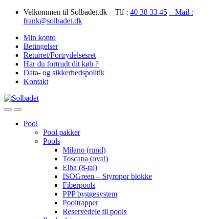
Skip
Skip
Velkommen til Solbadet.dk – Tlf :
40 38 33 45
– Mail :
to
to
frank@solbadet.dk
navigation
content
Min konto
Betingelser
Returret/Fortrydelsesret
Har du fortrudt dit køb ?
Data- og sikkerhedspolitik
Kontakt
Open
Close
Pool
Pool pakker
Pools
Milano (rund)
Toscana (oval)
Elba (8-tal)
ISOGreen – Styropor blokke
Fiberpools
PPP byggesystem
Pooltrapper
Reservedele til pools