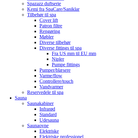
Spazazz duftserie
Kemi fra SpaCare/Saniklar
Tilbehør til spa
Cover lift
Patron filtre
Rengøring
Møbler
Diverse tilbehør
Diverse fittings til spa
Fra US mm til EU mm
Nipler
Pumpe fittings
Pumper/blæsere
Varme/flow
Controllere/touch
Vandvarmer
Reservedele til spa
Sauna
Saunakabiner
Infrarød
Standard
Udesauna
Saunaovne
Elektriske
Elektriske professionel