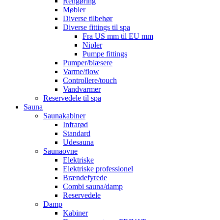
Rengøring
Møbler
Diverse tilbehør
Diverse fittings til spa
Fra US mm til EU mm
Nipler
Pumpe fittings
Pumper/blæsere
Varme/flow
Controllere/touch
Vandvarmer
Reservedele til spa
Sauna
Saunakabiner
Infrarød
Standard
Udesauna
Saunaovne
Elektriske
Elektriske professionel
Brændefyrede
Combi sauna/damp
Reservedele
Damp
Kabiner