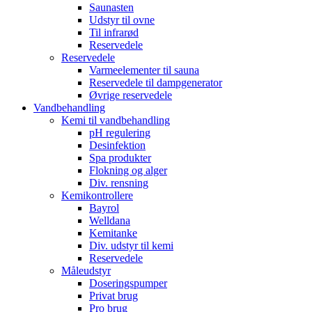
Saunasten
Udstyr til ovne
Til infrarød
Reservedele
Reservedele
Varmeelementer til sauna
Reservedele til dampgenerator
Øvrige reservedele
Vandbehandling
Kemi til vandbehandling
pH regulering
Desinfektion
Spa produkter
Flokning og alger
Div. rensning
Kemikontrollere
Bayrol
Welldana
Kemitanke
Div. udstyr til kemi
Reservedele
Måleudstyr
Doseringspumper
Privat brug
Pro brug