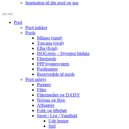
Inspiration til din pool og spa
Open
Close
Pool
Pool pakker
Pools
Milano (rund)
Toscana (oval)
Elba (8-tal)
ISOGreen – Styropor blokke
Fiberpools
PPP byggesystem
Pooltrapper
Reservedele til pools
Pool udstyr
Pumper
Filtre
Filtermedier og DAISY
Niveau og flow
Affugtere
Folie og tilbehør
Sport / Leg / Vandfald
Ude bruser
Spil