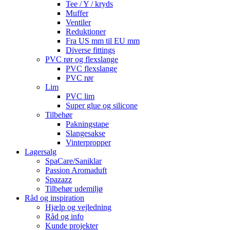
Tee / Y / kryds
Muffer
Ventiler
Reduktioner
Fra US mm til EU mm
Diverse fittings
PVC rør og flexslange
PVC flexslange
PVC rør
Lim
PVC lim
Super glue og silicone
Tilbehør
Pakningstape
Slangesakse
Vinterpropper
Lagersalg
SpaCare/Saniklar
Passion Aromaduft
Spazazz
Tilbehør udemiljø
Råd og inspiration
Hjælp og vejledning
Råd og info
Kunde projekter