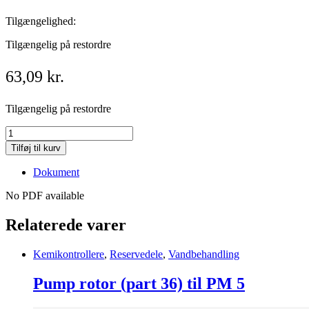
Tilgængelighed:
Tilgængelig på restordre
63,09
kr.
Tilgængelig på restordre
Hose
nut
Tilføj til kurv
/slangeomløber
til
Dokument
6
mm
No PDF available
kemislange
PM5
Relaterede varer
pumps
quantity
Kemikontrollere
,
Reservedele
,
Vandbehandling
Pump rotor (part 36) til PM 5