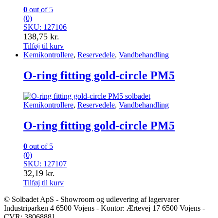
0
out of 5
(0)
SKU: 127106
138,75
kr.
Tilføj til kurv
Kemikontrollere
,
Reservedele
,
Vandbehandling
O-ring fitting gold-circle PM5
Kemikontrollere
,
Reservedele
,
Vandbehandling
O-ring fitting gold-circle PM5
0
out of 5
(0)
SKU: 127107
32,19
kr.
Tilføj til kurv
© Solbadet ApS - Showroom og udlevering af lagervarer
Industriparken 4 6500 Vojens - Kontor: Ærtevej 17 6500 Vojens -
CVR: 38068881