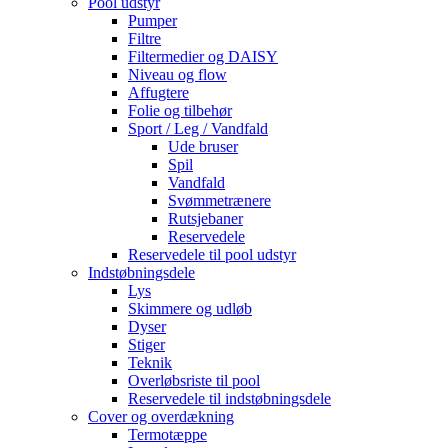
Pool udstyr
Pumper
Filtre
Filtermedier og DAISY
Niveau og flow
Affugtere
Folie og tilbehør
Sport / Leg / Vandfald
Ude bruser
Spil
Vandfald
Svømmetrænere
Rutsjebaner
Reservedele
Reservedele til pool udstyr
Indstøbningsdele
Lys
Skimmere og udløb
Dyser
Stiger
Teknik
Overløbsriste til pool
Reservedele til indstøbningsdele
Cover og overdækning
Termotæppe