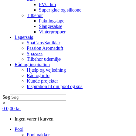
PVC lim
Super glue og silicone
Tilbehør
Pakningstape
Slangesakse
Vinterpropper
Lagersalg
SpaCare/Saniklar
Passion Aromaduft
Spazazz
Tilbehør udemiljø
Råd og inspiration
Hjælp og vejledning
Råd og info
Kunde projekter
Inspiration til din pool og spa
Søg
×
0
0,00
kr.
Ingen varer i kurven.
Pool
Pool pakker