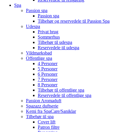
Spa
Passion spa
Passion spa
Tilbehør og reservedele til Passion Spa
Udespa
Privat brug
Sommerhus
Tilbehør til udespa
Reservedele til udespa
Vildmarksbad
Offentlige spa
4 Personer
5 Personer
6 Personer
7 Personer
8 Personer
Tilbehør til offentlige spa
Reservedele til offentlige spa
Passion Aromaduft
Spazazz duftserie
Kemi fra SpaCare/Saniklar
Tilbehør til spa
Cover lift
Patron filtre