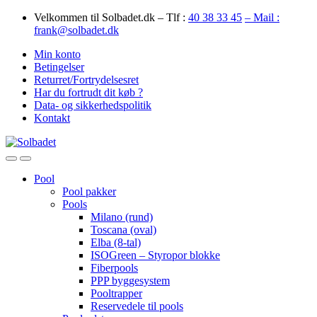
Skip
Skip
Velkommen til Solbadet.dk – Tlf :
40 38 33 45
– Mail :
to
to
frank@solbadet.dk
navigation
content
Min konto
Betingelser
Returret/Fortrydelsesret
Har du fortrudt dit køb ?
Data- og sikkerhedspolitik
Kontakt
Open
Close
Pool
Pool pakker
Pools
Milano (rund)
Toscana (oval)
Elba (8-tal)
ISOGreen – Styropor blokke
Fiberpools
PPP byggesystem
Pooltrapper
Reservedele til pools