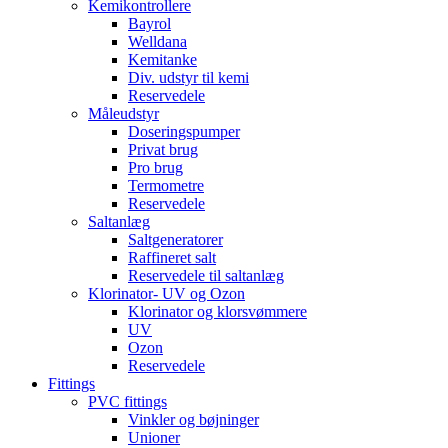
Kemikontrollere
Bayrol
Welldana
Kemitanke
Div. udstyr til kemi
Reservedele
Måleudstyr
Doseringspumper
Privat brug
Pro brug
Termometre
Reservedele
Saltanlæg
Saltgeneratorer
Raffineret salt
Reservedele til saltanlæg
Klorinator- UV og Ozon
Klorinator og klorsvømmere
UV
Ozon
Reservedele
Fittings
PVC fittings
Vinkler og bøjninger
Unioner