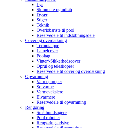
Lys
Skimmere og udløb
Dyser
Stiger
Teknik
Overløbsriste til pool
Reservedele til indstøbningsdele
Cover og overdækning
Termotæppe
Lamelcover
Pooltag
Vinter/-Sikkerhedscover
Oprul og teleskoprør
Reservedele til cover og overdækning
Opvarmning
Varmepumper
Solvarme
Varmevekslere
Elvarmere
Reservedele til opvarmning
Rengøring
Små bundsugere
Pool robotter
Rengøringsudstyr
Reservedele til rengøring