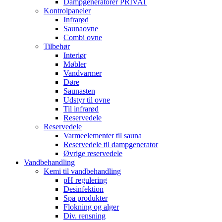
Dampgeneratorer PRIVAT
Kontrolpaneler
Infrarød
Saunaovne
Combi ovne
Tilbehør
Interiør
Møbler
Vandvarmer
Døre
Saunasten
Udstyr til ovne
Til infrarød
Reservedele
Reservedele
Varmeelementer til sauna
Reservedele til dampgenerator
Øvrige reservedele
Vandbehandling
Kemi til vandbehandling
pH regulering
Desinfektion
Spa produkter
Flokning og alger
Div. rensning