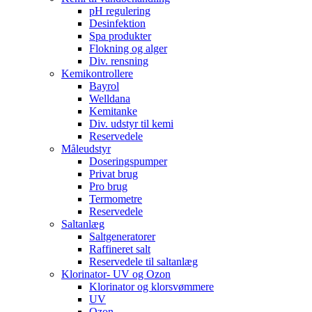
pH regulering
Desinfektion
Spa produkter
Flokning og alger
Div. rensning
Kemikontrollere
Bayrol
Welldana
Kemitanke
Div. udstyr til kemi
Reservedele
Måleudstyr
Doseringspumper
Privat brug
Pro brug
Termometre
Reservedele
Saltanlæg
Saltgeneratorer
Raffineret salt
Reservedele til saltanlæg
Klorinator- UV og Ozon
Klorinator og klorsvømmere
UV
Ozon