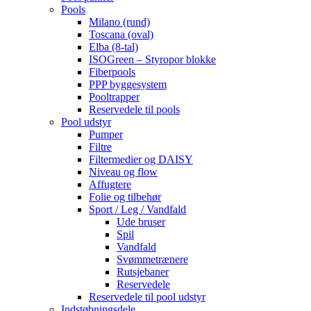
Pools
Milano (rund)
Toscana (oval)
Elba (8-tal)
ISOGreen – Styropor blokke
Fiberpools
PPP byggesystem
Pooltrapper
Reservedele til pools
Pool udstyr
Pumper
Filtre
Filtermedier og DAISY
Niveau og flow
Affugtere
Folie og tilbehør
Sport / Leg / Vandfald
Ude bruser
Spil
Vandfald
Svømmetrænere
Rutsjebaner
Reservedele
Reservedele til pool udstyr
Indstøbningsdele