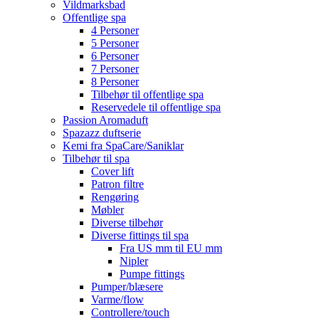
Vildmarksbad
Offentlige spa
4 Personer
5 Personer
6 Personer
7 Personer
8 Personer
Tilbehør til offentlige spa
Reservedele til offentlige spa
Passion Aromaduft
Spazazz duftserie
Kemi fra SpaCare/Saniklar
Tilbehør til spa
Cover lift
Patron filtre
Rengøring
Møbler
Diverse tilbehør
Diverse fittings til spa
Fra US mm til EU mm
Nipler
Pumpe fittings
Pumper/blæsere
Varme/flow
Controllere/touch