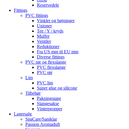
Reservedele
Fittings
PVC fittings
Vinkler og bøjninger
Unioner
Tee / Y / kryds
Muffer
Ventiler
Reduktioner
Fra US mm til EU mm
Diverse fittings
PVC rør og flexslange
PVC flexslange
PVC rør
Lim
PVC lim
Super glue og silicone
Tilbehør
Pakningstape
Slangesakse
Vinterpropper
Lagersalg
SpaCare/Saniklar
Passion Aromaduft