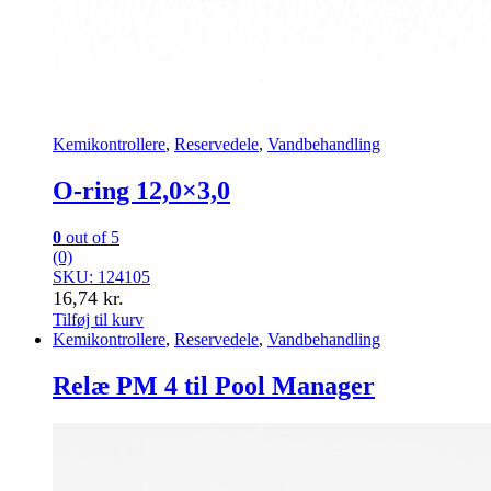
Kemikontrollere
,
Reservedele
,
Vandbehandling
O-ring 12,0×3,0
0
out of 5
(0)
SKU: 124105
16,74
kr.
Tilføj til kurv
Kemikontrollere
,
Reservedele
,
Vandbehandling
Relæ PM 4 til Pool Manager