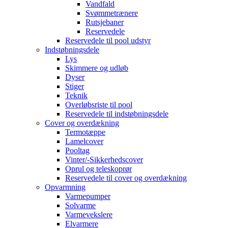
Vandfald
Svømmetrænere
Rutsjebaner
Reservedele
Reservedele til pool udstyr
Indstøbningsdele
Lys
Skimmere og udløb
Dyser
Stiger
Teknik
Overløbsriste til pool
Reservedele til indstøbningsdele
Cover og overdækning
Termotæppe
Lamelcover
Pooltag
Vinter/-Sikkerhedscover
Oprul og teleskoprør
Reservedele til cover og overdækning
Opvarmning
Varmepumper
Solvarme
Varmevekslere
Elvarmere