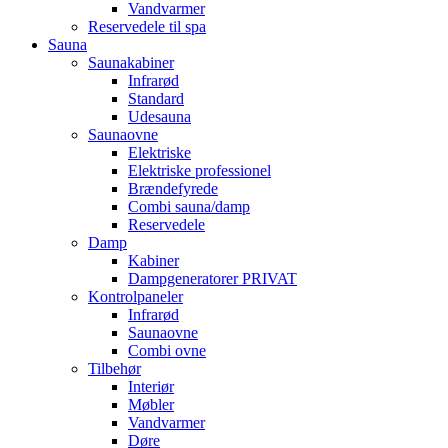
Vandvarmer
Reservedele til spa
Sauna
Saunakabiner
Infrarød
Standard
Udesauna
Saunaovne
Elektriske
Elektriske professionel
Brændefyrede
Combi sauna/damp
Reservedele
Damp
Kabiner
Dampgeneratorer PRIVAT
Kontrolpaneler
Infrarød
Saunaovne
Combi ovne
Tilbehør
Interiør
Møbler
Vandvarmer
Døre