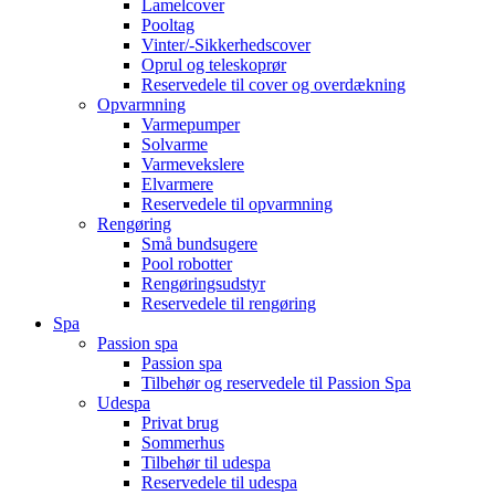
Lamelcover
Pooltag
Vinter/-Sikkerhedscover
Oprul og teleskoprør
Reservedele til cover og overdækning
Opvarmning
Varmepumper
Solvarme
Varmevekslere
Elvarmere
Reservedele til opvarmning
Rengøring
Små bundsugere
Pool robotter
Rengøringsudstyr
Reservedele til rengøring
Spa
Passion spa
Passion spa
Tilbehør og reservedele til Passion Spa
Udespa
Privat brug
Sommerhus
Tilbehør til udespa
Reservedele til udespa