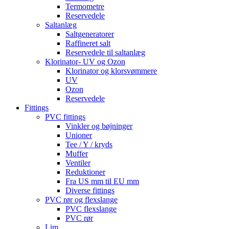
Termometre
Reservedele
Saltanlæg
Saltgeneratorer
Raffineret salt
Reservedele til saltanlæg
Klorinator- UV og Ozon
Klorinator og klorsvømmere
UV
Ozon
Reservedele
Fittings
PVC fittings
Vinkler og bøjninger
Unioner
Tee / Y / kryds
Muffer
Ventiler
Reduktioner
Fra US mm til EU mm
Diverse fittings
PVC rør og flexslange
PVC flexslange
PVC rør
Lim