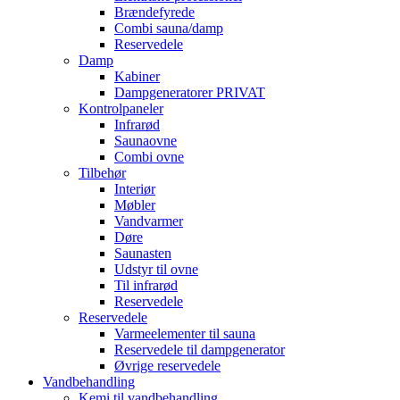
Brændefyrede
Combi sauna/damp
Reservedele
Damp
Kabiner
Dampgeneratorer PRIVAT
Kontrolpaneler
Infrarød
Saunaovne
Combi ovne
Tilbehør
Interiør
Møbler
Vandvarmer
Døre
Saunasten
Udstyr til ovne
Til infrarød
Reservedele
Reservedele
Varmeelementer til sauna
Reservedele til dampgenerator
Øvrige reservedele
Vandbehandling
Kemi til vandbehandling