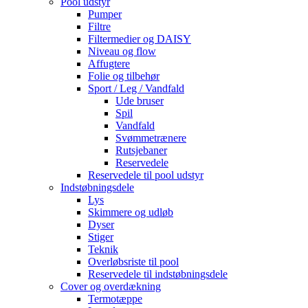
Pool udstyr
Pumper
Filtre
Filtermedier og DAISY
Niveau og flow
Affugtere
Folie og tilbehør
Sport / Leg / Vandfald
Ude bruser
Spil
Vandfald
Svømmetrænere
Rutsjebaner
Reservedele
Reservedele til pool udstyr
Indstøbningsdele
Lys
Skimmere og udløb
Dyser
Stiger
Teknik
Overløbsriste til pool
Reservedele til indstøbningsdele
Cover og overdækning
Termotæppe