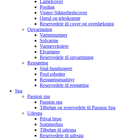
Lamelcover
Pooltag
Vinter/-Sikkerhedscover
Oprul og teleskoprør
Reservedele til cover og overdækning
Opvarmning
Varmepumper
Solvarme
Varmevekslere
Elvarmere
Reservedele til opvarmning
Rengøring
Små bundsugere
Pool robotter
Rengøringsudstyr
Reservedele til rengøring
Spa
Passion spa
Passion spa
Tilbehør og reservedele til Passion Spa
Udespa
Privat brug
Sommerhus
Tilbehør til udespa
Reservedele til udespa