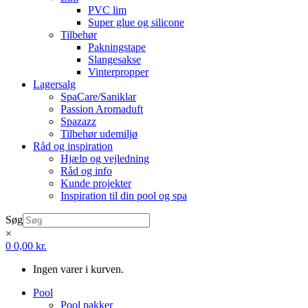
PVC lim
Super glue og silicone
Tilbehør
Pakningstape
Slangesakse
Vinterpropper
Lagersalg
SpaCare/Saniklar
Passion Aromaduft
Spazazz
Tilbehør udemiljø
Råd og inspiration
Hjælp og vejledning
Råd og info
Kunde projekter
Inspiration til din pool og spa
Søg
×
0
0,00
kr.
Ingen varer i kurven.
Pool
Pool pakker