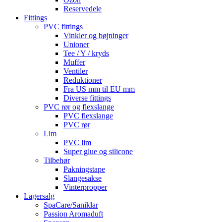
Reservedele
Fittings
PVC fittings
Vinkler og bøjninger
Unioner
Tee / Y / kryds
Muffer
Ventiler
Reduktioner
Fra US mm til EU mm
Diverse fittings
PVC rør og flexslange
PVC flexslange
PVC rør
Lim
PVC lim
Super glue og silicone
Tilbehør
Pakningstape
Slangesakse
Vinterpropper
Lagersalg
SpaCare/Saniklar
Passion Aromaduft