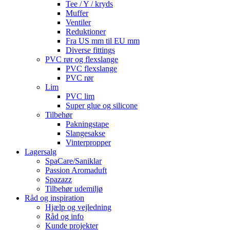
Tee / Y / kryds
Muffer
Ventiler
Reduktioner
Fra US mm til EU mm
Diverse fittings
PVC rør og flexslange
PVC flexslange
PVC rør
Lim
PVC lim
Super glue og silicone
Tilbehør
Pakningstape
Slangesakse
Vinterpropper
Lagersalg
SpaCare/Saniklar
Passion Aromaduft
Spazazz
Tilbehør udemiljø
Råd og inspiration
Hjælp og vejledning
Råd og info
Kunde projekter