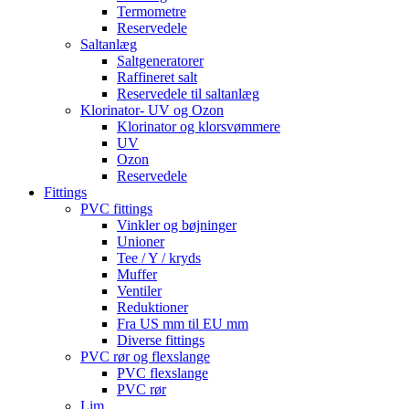
Termometre
Reservedele
Saltanlæg
Saltgeneratorer
Raffineret salt
Reservedele til saltanlæg
Klorinator- UV og Ozon
Klorinator og klorsvømmere
UV
Ozon
Reservedele
Fittings
PVC fittings
Vinkler og bøjninger
Unioner
Tee / Y / kryds
Muffer
Ventiler
Reduktioner
Fra US mm til EU mm
Diverse fittings
PVC rør og flexslange
PVC flexslange
PVC rør
Lim