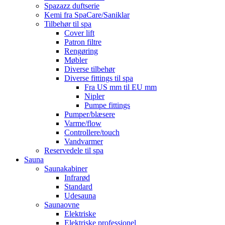
Spazazz duftserie
Kemi fra SpaCare/Saniklar
Tilbehør til spa
Cover lift
Patron filtre
Rengøring
Møbler
Diverse tilbehør
Diverse fittings til spa
Fra US mm til EU mm
Nipler
Pumpe fittings
Pumper/blæsere
Varme/flow
Controllere/touch
Vandvarmer
Reservedele til spa
Sauna
Saunakabiner
Infrarød
Standard
Udesauna
Saunaovne
Elektriske
Elektriske professionel