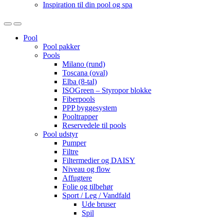
Inspiration til din pool og spa
Open
Close
Pool
Pool pakker
Pools
Milano (rund)
Toscana (oval)
Elba (8-tal)
ISOGreen – Styropor blokke
Fiberpools
PPP byggesystem
Pooltrapper
Reservedele til pools
Pool udstyr
Pumper
Filtre
Filtermedier og DAISY
Niveau og flow
Affugtere
Folie og tilbehør
Sport / Leg / Vandfald
Ude bruser
Spil