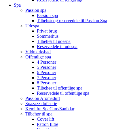
Spa
Passion spa
Passion spa
Tilbehør og reservedele til Passion Spa
Udespa
Privat brug
Sommerhus
Tilbehør til udespa
Reservedele til udespa
Vildmarksbad
Offentlige spa
4 Personer
5 Personer
6 Personer
7 Personer
8 Personer
Tilbehør til offentlige spa
Reservedele til offentlige spa
Passion Aromaduft
Spazazz duftserie
Kemi fra SpaCare/Saniklar
Tilbehør til spa
Cover lift
Patron filtre