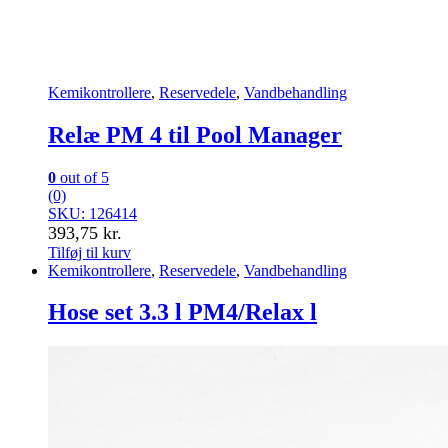
Kemikontrollere
,
Reservedele
,
Vandbehandling
Relæ PM 4 til Pool Manager
0
out of 5
(0)
SKU: 126414
393,75
kr.
Tilføj til kurv
Kemikontrollere
,
Reservedele
,
Vandbehandling
Hose set 3.3 l PM4/Relax l