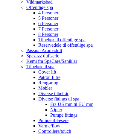
Vildmarksbad
Offentlige spa
4 Personer
5 Personer
6 Personer
7 Personer
8 Personer
Tilbehør til offentlige spa
Reservedele til offentlige spa
Passion Aromaduft
Spazazz duftserie
Kemi fra SpaCare/Saniklar
Tilbehør til spa
Cover lift
Patron filtre
Rengøring
Møbler
Diverse tilbehør
Diverse fittings til spa
Fra US mm til EU mm
Nipler
Pumpe fittings
Pumper/blæsere
Varme/flow
Controllere/touch