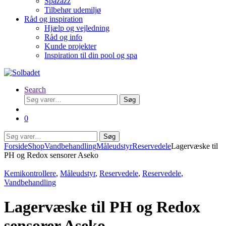
Spazazz
Tilbehør udemiljø
Råd og inspiration
Hjælp og vejledning
Råd og info
Kunde projekter
Inspiration til din pool og spa
Search
Søg
Søg
efter:
0
Søg
Søg
efter:
Forside
Shop
Vandbehandling
Måleudstyr
Reservedele
Lagervæske til
PH og Redox sensorer Aseko
Kemikontrollere
,
Måleudstyr
,
Reservedele
,
Reservedele
,
Vandbehandling
Lagervæske til PH og Redox
sensorer Aseko