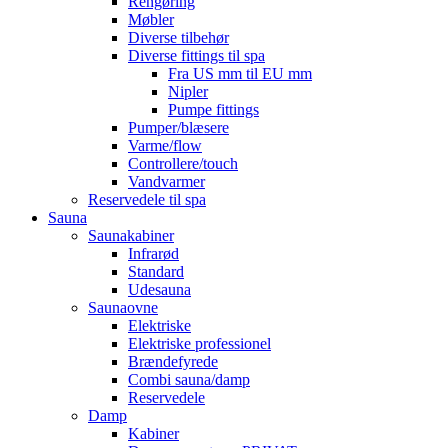
Rengøring
Møbler
Diverse tilbehør
Diverse fittings til spa
Fra US mm til EU mm
Nipler
Pumpe fittings
Pumper/blæsere
Varme/flow
Controllere/touch
Vandvarmer
Reservedele til spa
Sauna
Saunakabiner
Infrarød
Standard
Udesauna
Saunaovne
Elektriske
Elektriske professionel
Brændefyrede
Combi sauna/damp
Reservedele
Damp
Kabiner