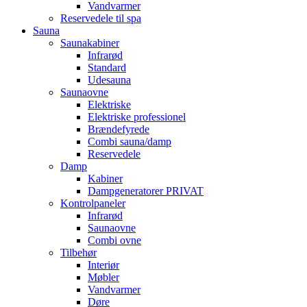
Vandvarmer
Reservedele til spa
Sauna
Saunakabiner
Infrarød
Standard
Udesauna
Saunaovne
Elektriske
Elektriske professionel
Brændefyrede
Combi sauna/damp
Reservedele
Damp
Kabiner
Dampgeneratorer PRIVAT
Kontrolpaneler
Infrarød
Saunaovne
Combi ovne
Tilbehør
Interiør
Møbler
Vandvarmer
Døre