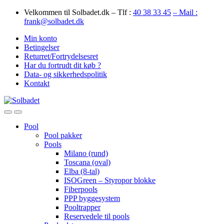
Skip
Skip
Velkommen til Solbadet.dk – Tlf :
40 38 33 45
– Mail :
to
to
frank@solbadet.dk
navigation
content
Min konto
Betingelser
Returret/Fortrydelsesret
Har du fortrudt dit køb ?
Data- og sikkerhedspolitik
Kontakt
Open
Close
Pool
Pool pakker
Pools
Milano (rund)
Toscana (oval)
Elba (8-tal)
ISOGreen – Styropor blokke
Fiberpools
PPP byggesystem
Pooltrapper
Reservedele til pools