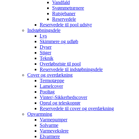
Vandfald
Svømmetrænere
Rutsjebaner
Reservedele
Reservedele til pool udstyr
Indstøbningsdele
Lys
Skimmere og udløb
Dyser
Stiger
Teknik
Overløbsriste til pool
Reservedele til indstøbningsdele
Cover og overdækning
Termotæppe
Lamelcover
Pooltag
Vinter/-Sikkerhedscover
Oprul og teleskoprør
Reservedele til cover og overdækning
Opvarmning
Varmepumper
Solvarme
Varmevekslere
Elvarmere