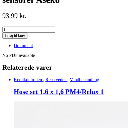
93,99
kr.
Lagervæske
til
Tilføj til kurv
PH
og
Dokument
Redox
sensorer
No PDF available
Aseko
quantity
Relaterede varer
Kemikontrollere
,
Reservedele
,
Vandbehandling
Hose set 1,6 x 1,6 PM4/Relax 1