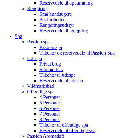
Reservedele til opvarmning
Rengøring
Små bundsugere
Pool robotter
Rengøringsudstyr
Reservedele til rengøring
Spa
Passion spa
Passion spa
Tilbehør og reservedele til Passion Spa
Udespa
Privat brug
Sommerhus
Tilbehør til udespa
Reservedele til udespa
Vildmarksbad
Offentlige spa
4 Personer
5 Personer
6 Personer
7 Personer
8 Personer
Tilbehør til offentlige spa
Reservedele til offentlige spa
Passion Aromaduft