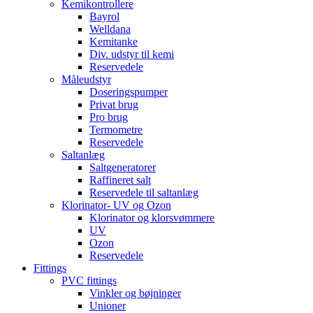
Kemikontrollere
Bayrol
Welldana
Kemitanke
Div. udstyr til kemi
Reservedele
Måleudstyr
Doseringspumper
Privat brug
Pro brug
Termometre
Reservedele
Saltanlæg
Saltgeneratorer
Raffineret salt
Reservedele til saltanlæg
Klorinator- UV og Ozon
Klorinator og klorsvømmere
UV
Ozon
Reservedele
Fittings
PVC fittings
Vinkler og bøjninger
Unioner