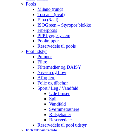
Pools
Milano (rund)
Toscana (oval)
Elba (8-tal)
ISOGreen – Styropor blokke
Fiberpools
PPP byggesystem
Pooltrapper
Reservedele til pools
Pool udstyr
Pumper
Filtre
Filtermedier og DAISY
Niveau og flow
Affugtere
Folie og tilbehør
Sport / Leg / Vandfald
Ude bruser
Spil
Vandfald
Svømmetrænere
Rutsjebaner
Reservedele
Reservedele til pool udstyr
Indstøbningsdele