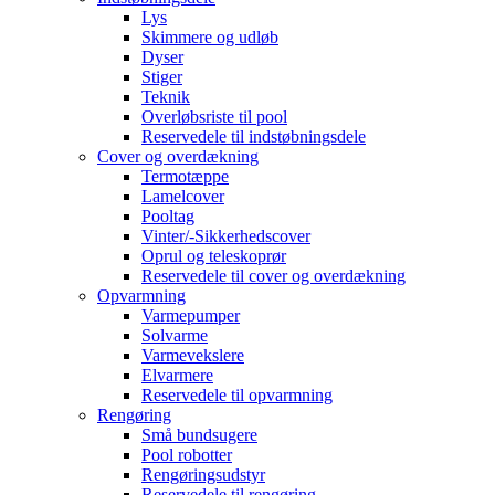
Lys
Skimmere og udløb
Dyser
Stiger
Teknik
Overløbsriste til pool
Reservedele til indstøbningsdele
Cover og overdækning
Termotæppe
Lamelcover
Pooltag
Vinter/-Sikkerhedscover
Oprul og teleskoprør
Reservedele til cover og overdækning
Opvarmning
Varmepumper
Solvarme
Varmevekslere
Elvarmere
Reservedele til opvarmning
Rengøring
Små bundsugere
Pool robotter
Rengøringsudstyr
Reservedele til rengøring