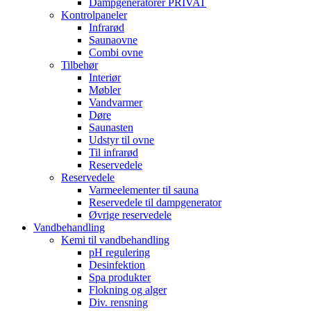
Dampgeneratorer PRIVAT
Kontrolpaneler
Infrarød
Saunaovne
Combi ovne
Tilbehør
Interiør
Møbler
Vandvarmer
Døre
Saunasten
Udstyr til ovne
Til infrarød
Reservedele
Reservedele
Varmeelementer til sauna
Reservedele til dampgenerator
Øvrige reservedele
Vandbehandling
Kemi til vandbehandling
pH regulering
Desinfektion
Spa produkter
Flokning og alger
Div. rensning