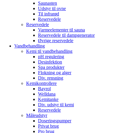
Saunasten
Udstyr til ovne
Til infrarød
Reservedele
Reservedele
Varmeelementer til sauna
Reservedele til dampgenerator
Øvrige reservedele
Vandbehandling
Kemi til vandbehandling
pH regulering
Desinfektion
Spa produkter
Flokning og alger
Div. rensning
Kemikontrollere
Bayrol
Welldana
Kemitanke
Div. udstyr til kemi
Reservedele
Måleudstyr
Doseringspumper
Privat brug
Pro brug