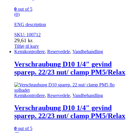
0
out of 5
(0)
ENG description
SKU: 100712
29,61
kr.
Tilføj til kurv
Kemikontrollere
,
Reservedele
,
Vandbehandling
Verschraubung D10 1/4″ gevind
sparep. 22/23 nut/ clamp PM5/Relax
Kemikontrollere
,
Reservedele
,
Vandbehandling
Verschraubung D10 1/4″ gevind
sparep. 22/23 nut/ clamp PM5/Relax
0
out of 5