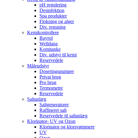
pH regulering
Desinfektion
Spa produkter
Flokning og alger
Div. rensning
Kemikontrollere
Bayrol
Welldana
Kemitanke
Div. udstyr til kemi
Reservedele
Måleudstyr
Doseringspumper
Privat brug
Pro brug
Termometre
Reservedele
Saltanlæg
Saltgeneratorer
Raffineret salt
Reservedele til saltanlæg
Klorinator- UV og Ozon
Klorinator og klorsvømmere
UV
Ozon