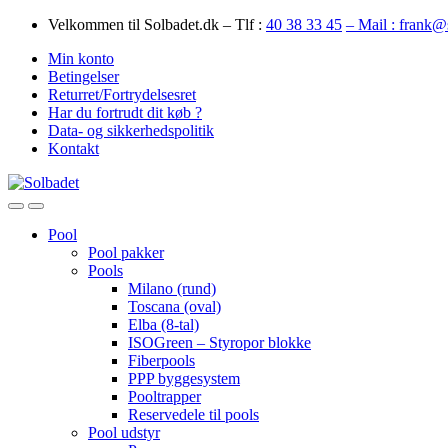
Skip
Skip
Velkommen til Solbadet.dk – Tlf :
40 38 33 45
– Mail : frank@
to
to
Min konto
navigation
content
Betingelser
Returret/Fortrydelsesret
Har du fortrudt dit køb ?
Data- og sikkerhedspolitik
Kontakt
Open
Close
Pool
Pool pakker
Pools
Milano (rund)
Toscana (oval)
Elba (8-tal)
ISOGreen – Styropor blokke
Fiberpools
PPP byggesystem
Pooltrapper
Reservedele til pools
Pool udstyr