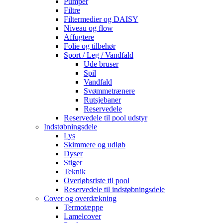
Pumper
Filtre
Filtermedier og DAISY
Niveau og flow
Affugtere
Folie og tilbehør
Sport / Leg / Vandfald
Ude bruser
Spil
Vandfald
Svømmetrænere
Rutsjebaner
Reservedele
Reservedele til pool udstyr
Indstøbningsdele
Lys
Skimmere og udløb
Dyser
Stiger
Teknik
Overløbsriste til pool
Reservedele til indstøbningsdele
Cover og overdækning
Termotæppe
Lamelcover