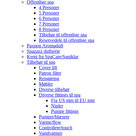
Offentlige spa
4 Personer
5 Personer
6 Personer
7 Personer
8 Personer
Tilbehør til offentlige spa
Reservedele til offentlige spa
Passion Aromaduft
Spazazz duftserie
Kemi fra SpaCare/Saniklar
Tilbehør til spa
Cover lift
Patron filtre
Rengøring
Møbler
Diverse tilbehør
Diverse fittings til spa
Fra US mm til EU mm
Nipler
Pumpe fittings
Pumper/blæsere
Varme/flow
Controllere/touch
Vandvarmer