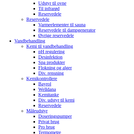
Udstyr til ovne
Til infrarød
Reservedele
Reservedele
Varmeelementer til sauna
Reservedele til dampgenerator
Øvrige reservedele
Vandbehandling
Kemi til vandbehandling
pH regulering
Desinfektion
Spa produkter
Flokning og alger
Div. rensning
Kemikontrollere
Bayrol
Welldana
Kemitanke
Div. udstyr til kemi
Reservedele
Måleudstyr
Doseringspumper
Privat brug
Pro brug
Termometre