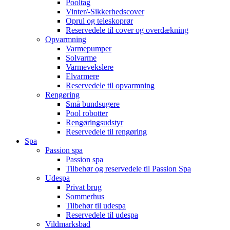
Pooltag
Vinter/-Sikkerhedscover
Oprul og teleskoprør
Reservedele til cover og overdækning
Opvarmning
Varmepumper
Solvarme
Varmevekslere
Elvarmere
Reservedele til opvarmning
Rengøring
Små bundsugere
Pool robotter
Rengøringsudstyr
Reservedele til rengøring
Spa
Passion spa
Passion spa
Tilbehør og reservedele til Passion Spa
Udespa
Privat brug
Sommerhus
Tilbehør til udespa
Reservedele til udespa
Vildmarksbad