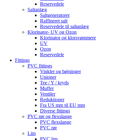
Reservedele
Saltanlæg
Saltgeneratorer
Raffineret salt
Reservedele til saltanlæg
Klorinator- UV og Ozon
Klorinator og klorsvømmere
UV
Ozon
Reservedele
Fittings
PVC fittings
Vinkler og bøjninger
Unioner
Tee / Y / kryds
Muffer
Ventiler
Reduktioner
Fra US mm til EU mm
Diverse fittings
PVC rør og flexslange
PVC flexslange
PVC rør
Lim
PVC lim