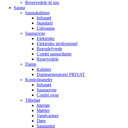
Reservedele til spa
Sauna
Saunakabiner
Infrarød
Standard
Udesauna
Saunaovne
Elektriske
Elektriske professionel
Brændefyrede
Combi sauna/damp
Reservedele
Damp
Kabiner
Dampgeneratorer PRIVAT
Kontrolpaneler
Infrarød
Saunaovne
Combi ovne
Tilbehør
Interiør
Møbler
Vandvarmer
Døre
Saunasten