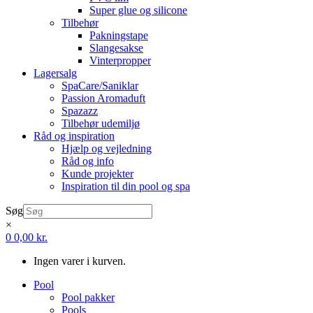
Super glue og silicone
Tilbehør
Pakningstape
Slangesakse
Vinterpropper
Lagersalg
SpaCare/Saniklar
Passion Aromaduft
Spazazz
Tilbehør udemiljø
Råd og inspiration
Hjælp og vejledning
Råd og info
Kunde projekter
Inspiration til din pool og spa
Søg
×
0
0,00
kr.
Ingen varer i kurven.
Pool
Pool pakker
Pools