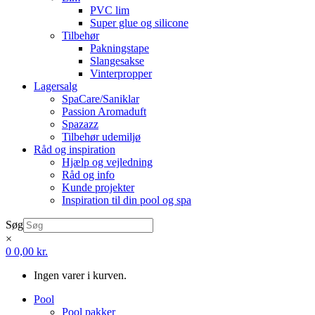
PVC lim
Super glue og silicone
Tilbehør
Pakningstape
Slangesakse
Vinterpropper
Lagersalg
SpaCare/Saniklar
Passion Aromaduft
Spazazz
Tilbehør udemiljø
Råd og inspiration
Hjælp og vejledning
Råd og info
Kunde projekter
Inspiration til din pool og spa
Søg
×
0
0,00
kr.
Ingen varer i kurven.
Pool
Pool pakker