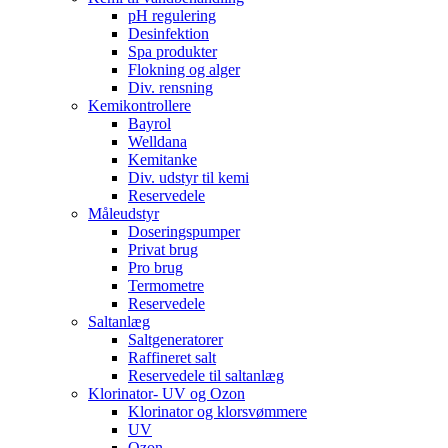
pH regulering
Desinfektion
Spa produkter
Flokning og alger
Div. rensning
Kemikontrollere
Bayrol
Welldana
Kemitanke
Div. udstyr til kemi
Reservedele
Måleudstyr
Doseringspumper
Privat brug
Pro brug
Termometre
Reservedele
Saltanlæg
Saltgeneratorer
Raffineret salt
Reservedele til saltanlæg
Klorinator- UV og Ozon
Klorinator og klorsvømmere
UV
Ozon