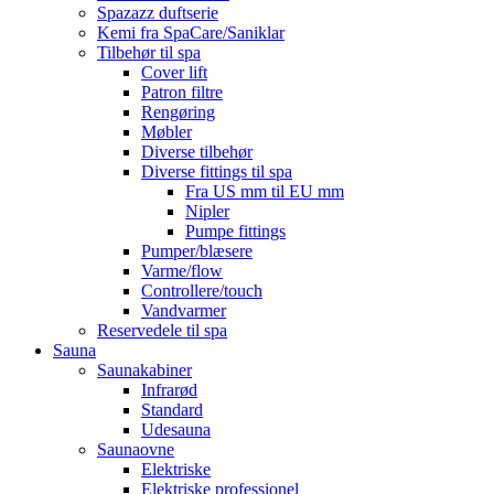
Spazazz duftserie
Kemi fra SpaCare/Saniklar
Tilbehør til spa
Cover lift
Patron filtre
Rengøring
Møbler
Diverse tilbehør
Diverse fittings til spa
Fra US mm til EU mm
Nipler
Pumpe fittings
Pumper/blæsere
Varme/flow
Controllere/touch
Vandvarmer
Reservedele til spa
Sauna
Saunakabiner
Infrarød
Standard
Udesauna
Saunaovne
Elektriske
Elektriske professionel