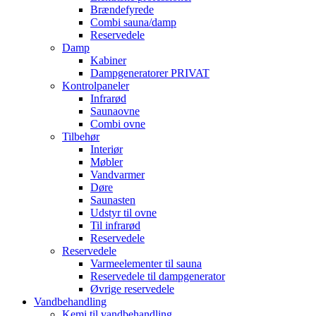
Brændefyrede
Combi sauna/damp
Reservedele
Damp
Kabiner
Dampgeneratorer PRIVAT
Kontrolpaneler
Infrarød
Saunaovne
Combi ovne
Tilbehør
Interiør
Møbler
Vandvarmer
Døre
Saunasten
Udstyr til ovne
Til infrarød
Reservedele
Reservedele
Varmeelementer til sauna
Reservedele til dampgenerator
Øvrige reservedele
Vandbehandling
Kemi til vandbehandling