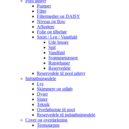
Pool udstyr
Pumper
Filtre
Filtermedier og DAISY
Niveau og flow
Affugtere
Folie og tilbehør
Sport / Leg / Vandfald
Ude bruser
Spil
Vandfald
Svømmetrænere
Rutsjebaner
Reservedele
Reservedele til pool udstyr
Indstøbningsdele
Lys
Skimmere og udløb
Dyser
Stiger
Teknik
Overløbsriste til pool
Reservedele til indstøbningsdele
Cover og overdækning
Termotæppe