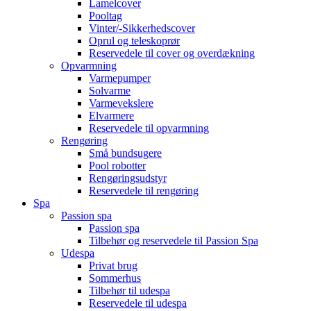
Lamelcover
Pooltag
Vinter/-Sikkerhedscover
Oprul og teleskoprør
Reservedele til cover og overdækning
Opvarmning
Varmepumper
Solvarme
Varmevekslere
Elvarmere
Reservedele til opvarmning
Rengøring
Små bundsugere
Pool robotter
Rengøringsudstyr
Reservedele til rengøring
Spa
Passion spa
Passion spa
Tilbehør og reservedele til Passion Spa
Udespa
Privat brug
Sommerhus
Tilbehør til udespa
Reservedele til udespa