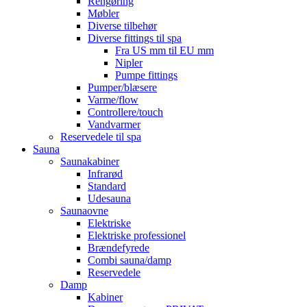
Rengøring
Møbler
Diverse tilbehør
Diverse fittings til spa
Fra US mm til EU mm
Nipler
Pumpe fittings
Pumper/blæsere
Varme/flow
Controllere/touch
Vandvarmer
Reservedele til spa
Sauna
Saunakabiner
Infrarød
Standard
Udesauna
Saunaovne
Elektriske
Elektriske professionel
Brændefyrede
Combi sauna/damp
Reservedele
Damp
Kabiner