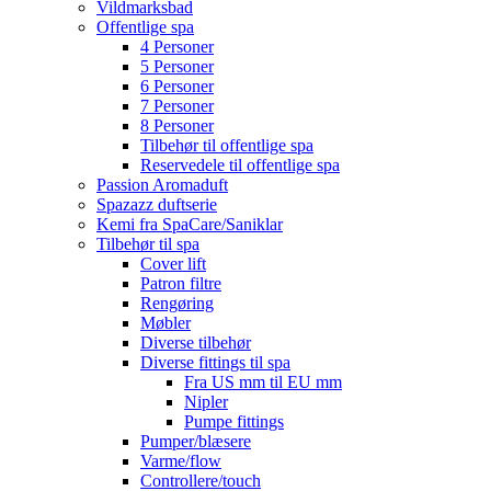
Vildmarksbad
Offentlige spa
4 Personer
5 Personer
6 Personer
7 Personer
8 Personer
Tilbehør til offentlige spa
Reservedele til offentlige spa
Passion Aromaduft
Spazazz duftserie
Kemi fra SpaCare/Saniklar
Tilbehør til spa
Cover lift
Patron filtre
Rengøring
Møbler
Diverse tilbehør
Diverse fittings til spa
Fra US mm til EU mm
Nipler
Pumpe fittings
Pumper/blæsere
Varme/flow
Controllere/touch