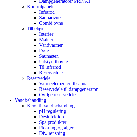
Dampgeneratorer PRIVAT
Kontrolpaneler
Infrarød
Saunaovne
Combi ovne
Tilbehør
Interiør
Møbler
Vandvarmer
Døre
Saunasten
Udstyr til ovne
Til infrarød
Reservedele
Reservedele
Varmeelementer til sauna
Reservedele til dampgenerator
Øvrige reservedele
Vandbehandling
Kemi til vandbehandling
pH regulering
Desinfektion
Spa produkter
Flokning og alger
Div. rensning