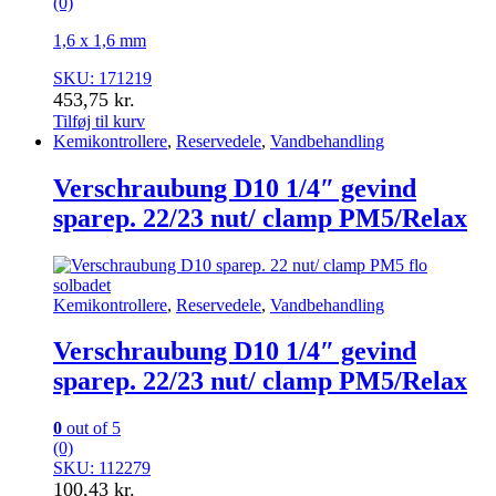
(0)
1,6 x 1,6 mm
SKU: 171219
453,75
kr.
Tilføj til kurv
Kemikontrollere
,
Reservedele
,
Vandbehandling
Verschraubung D10 1/4″ gevind
sparep. 22/23 nut/ clamp PM5/Relax
Kemikontrollere
,
Reservedele
,
Vandbehandling
Verschraubung D10 1/4″ gevind
sparep. 22/23 nut/ clamp PM5/Relax
0
out of 5
(0)
SKU: 112279
100,43
kr.