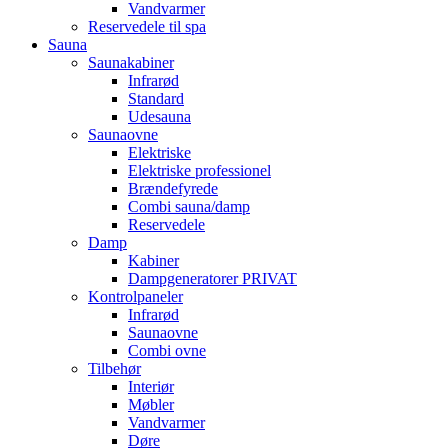
Vandvarmer
Reservedele til spa
Sauna
Saunakabiner
Infrarød
Standard
Udesauna
Saunaovne
Elektriske
Elektriske professionel
Brændefyrede
Combi sauna/damp
Reservedele
Damp
Kabiner
Dampgeneratorer PRIVAT
Kontrolpaneler
Infrarød
Saunaovne
Combi ovne
Tilbehør
Interiør
Møbler
Vandvarmer
Døre