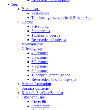
Spa
Passion spa
Passion spa
Tilbehør og reservedele til Passion Spa
Udespa
Privat brug
Sommerhus
Tilbehør til udespa
Reservedele til udespa
Vildmarksbad
Offentlige spa
4 Personer
5 Personer
6 Personer
7 Personer
8 Personer
Tilbehør til offentlige spa
Reservedele til offentlige spa
Passion Aromaduft
Spazazz duftserie
Kemi fra SpaCare/Saniklar
Tilbehør til spa
Cover lift
Patron filtre