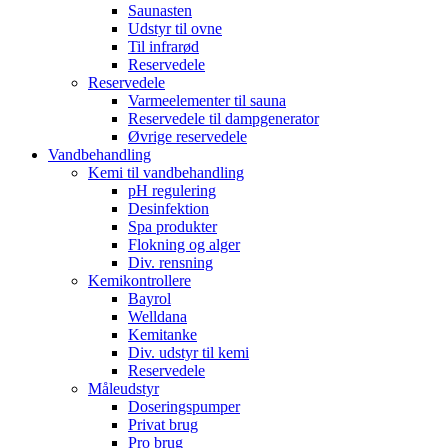
Saunasten
Udstyr til ovne
Til infrarød
Reservedele
Reservedele
Varmeelementer til sauna
Reservedele til dampgenerator
Øvrige reservedele
Vandbehandling
Kemi til vandbehandling
pH regulering
Desinfektion
Spa produkter
Flokning og alger
Div. rensning
Kemikontrollere
Bayrol
Welldana
Kemitanke
Div. udstyr til kemi
Reservedele
Måleudstyr
Doseringspumper
Privat brug
Pro brug