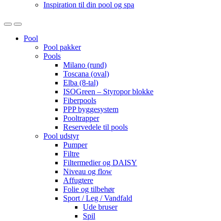
Inspiration til din pool og spa
Open
Close
Pool
Pool pakker
Pools
Milano (rund)
Toscana (oval)
Elba (8-tal)
ISOGreen – Styropor blokke
Fiberpools
PPP byggesystem
Pooltrapper
Reservedele til pools
Pool udstyr
Pumper
Filtre
Filtermedier og DAISY
Niveau og flow
Affugtere
Folie og tilbehør
Sport / Leg / Vandfald
Ude bruser
Spil