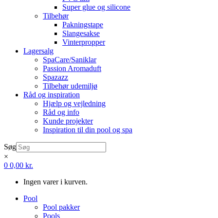
Super glue og silicone
Tilbehør
Pakningstape
Slangesakse
Vinterpropper
Lagersalg
SpaCare/Saniklar
Passion Aromaduft
Spazazz
Tilbehør udemiljø
Råd og inspiration
Hjælp og vejledning
Råd og info
Kunde projekter
Inspiration til din pool og spa
Søg
×
0
0,00
kr.
Ingen varer i kurven.
Pool
Pool pakker
Pools