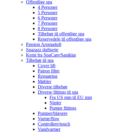
Offentlige spa
4 Personer
5 Personer
6 Personer
7 Personer
8 Personer
Tilbehør til offentlige spa
Reservedele til offentlige spa
Passion Aromaduft
Spazazz duftserie
Kemi fra SpaCare/Saniklar
Tilbehør til spa
Cover lift
Patron filtre
Rengøring
Møbler
Diverse tilbehør
Diverse fittings til spa
Fra US mm til EU mm
Nipler
Pumpe fittings
Pumper/blæsere
Varme/flow
Controllere/touch
Vandvarmer