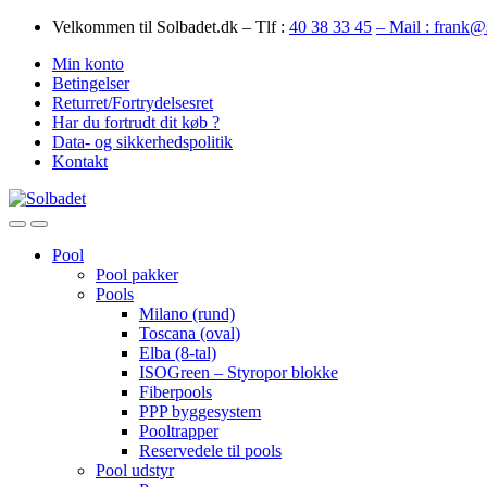
Skip
Skip
Velkommen til Solbadet.dk – Tlf :
40 38 33 45
– Mail : frank@
to
to
Min konto
navigation
content
Betingelser
Returret/Fortrydelsesret
Har du fortrudt dit køb ?
Data- og sikkerhedspolitik
Kontakt
Open
Close
Pool
Pool pakker
Pools
Milano (rund)
Toscana (oval)
Elba (8-tal)
ISOGreen – Styropor blokke
Fiberpools
PPP byggesystem
Pooltrapper
Reservedele til pools
Pool udstyr