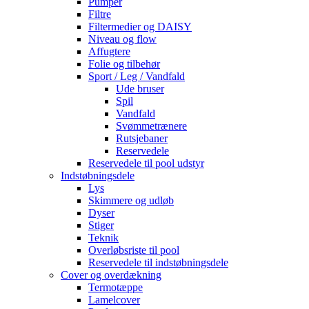
Pumper
Filtre
Filtermedier og DAISY
Niveau og flow
Affugtere
Folie og tilbehør
Sport / Leg / Vandfald
Ude bruser
Spil
Vandfald
Svømmetrænere
Rutsjebaner
Reservedele
Reservedele til pool udstyr
Indstøbningsdele
Lys
Skimmere og udløb
Dyser
Stiger
Teknik
Overløbsriste til pool
Reservedele til indstøbningsdele
Cover og overdækning
Termotæppe
Lamelcover