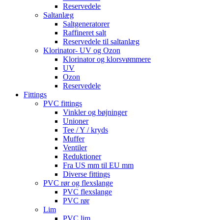
Reservedele
Saltanlæg
Saltgeneratorer
Raffineret salt
Reservedele til saltanlæg
Klorinator- UV og Ozon
Klorinator og klorsvømmere
UV
Ozon
Reservedele
Fittings
PVC fittings
Vinkler og bøjninger
Unioner
Tee / Y / kryds
Muffer
Ventiler
Reduktioner
Fra US mm til EU mm
Diverse fittings
PVC rør og flexslange
PVC flexslange
PVC rør
Lim
PVC lim