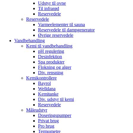
Udstyr til ovne
Til infrarød
Reservedele
Reservedele
Varmeelementer til sauna
Reservedele til dampgenerator
Øvrige reservedele
Vandbehandling
Kemi til vandbehandling
pH regulering
Desinfektion
Spa produkter
Flokning og alger
Div. rensning
Kemikontrollere
Bayrol
Welldana
Kemitanke
Div. udstyr til kemi
Reservedele
Måleudstyr
Doseringspumper
Privat brug
Pro brug
Termometre