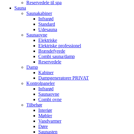
Reservedele til spa
Sauna
Saunakabiner
Infrarød
Standard
Udesauna
Saunaovne
Elektriske
Elektriske professionel
Brændefyrede
Combi sauna/damp
Reservedele
Damp
Kabiner
Dampgeneratorer PRIVAT
Kontrolpaneler
Infrarød
Saunaovne
Combi ovne
Tilbehør
Interiør
Møbler
Vandvarmer
Døre
Saunasten