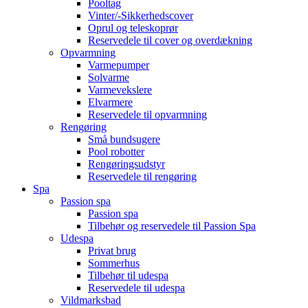
Pooltag
Vinter/-Sikkerhedscover
Oprul og teleskoprør
Reservedele til cover og overdækning
Opvarmning
Varmepumper
Solvarme
Varmevekslere
Elvarmere
Reservedele til opvarmning
Rengøring
Små bundsugere
Pool robotter
Rengøringsudstyr
Reservedele til rengøring
Spa
Passion spa
Passion spa
Tilbehør og reservedele til Passion Spa
Udespa
Privat brug
Sommerhus
Tilbehør til udespa
Reservedele til udespa
Vildmarksbad