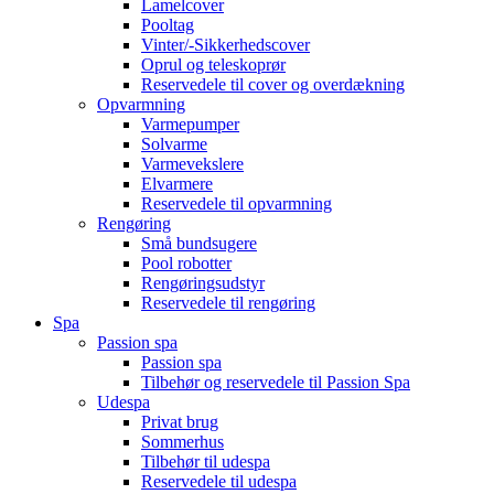
Lamelcover
Pooltag
Vinter/-Sikkerhedscover
Oprul og teleskoprør
Reservedele til cover og overdækning
Opvarmning
Varmepumper
Solvarme
Varmevekslere
Elvarmere
Reservedele til opvarmning
Rengøring
Små bundsugere
Pool robotter
Rengøringsudstyr
Reservedele til rengøring
Spa
Passion spa
Passion spa
Tilbehør og reservedele til Passion Spa
Udespa
Privat brug
Sommerhus
Tilbehør til udespa
Reservedele til udespa