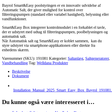
til
Bayrol
Bayrol Smart&Easy poolstyringen er en innovativ udvidelse af
Salt
Automatic Salt, der giver mulighed for kontrol over
med
filtreringspumpen (standard eller variabel hastighed), belysning eller
4
vandfunktioner.
relæudgang,
indbygget
Smart&Easy Box integrerer kontrolmodulet i en forkablet el tavle,
i
der er udstyret med udtag til filtreringspumpen, poolbelysningen og
kabinet
automatisk salt.
quantity
Når Automatisk salt og Smart&Easy er koblet sammen, kan du
styre udstyret via smartphone-applikationen eller direkte fra
enhedens skærm.
Varenummer (SKU):
191081
Kategorier:
Saltanlæg
,
Saltgeneratorer
,
Vandbehandling
Tag:
Welldana Produkter
Beskrivelse
Dokument
Installation_Manual_2025_Smart_Easy_Box_Bayrol_191081.
Du kunne også være interesseret i…