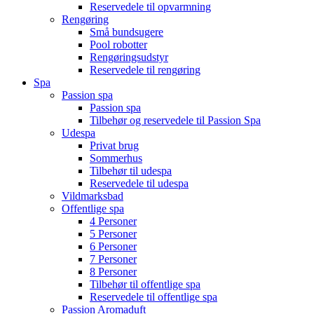
Reservedele til opvarmning
Rengøring
Små bundsugere
Pool robotter
Rengøringsudstyr
Reservedele til rengøring
Spa
Passion spa
Passion spa
Tilbehør og reservedele til Passion Spa
Udespa
Privat brug
Sommerhus
Tilbehør til udespa
Reservedele til udespa
Vildmarksbad
Offentlige spa
4 Personer
5 Personer
6 Personer
7 Personer
8 Personer
Tilbehør til offentlige spa
Reservedele til offentlige spa
Passion Aromaduft