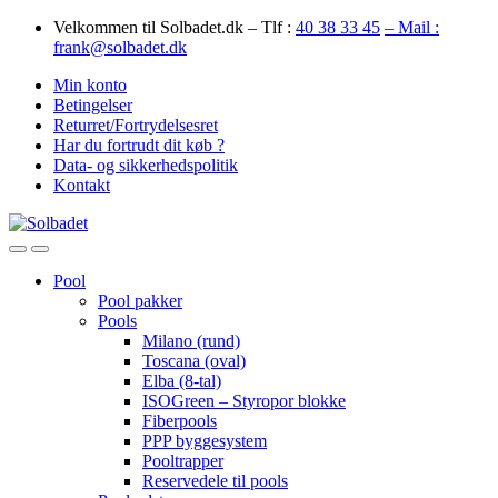
Skip
Skip
Velkommen til Solbadet.dk – Tlf :
40 38 33 45
– Mail :
to
to
frank@solbadet.dk
navigation
content
Min konto
Betingelser
Returret/Fortrydelsesret
Har du fortrudt dit køb ?
Data- og sikkerhedspolitik
Kontakt
Open
Close
Pool
Pool pakker
Pools
Milano (rund)
Toscana (oval)
Elba (8-tal)
ISOGreen – Styropor blokke
Fiberpools
PPP byggesystem
Pooltrapper
Reservedele til pools