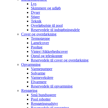
Lys
Skimmere og udløb
Dyser
Stiger
Teknik
Overløbsriste til pool
Reservedele til indstøbningsdele
Cover og overdækning
Termotæppe
Lamelcover
Pooltag
Vinter/-Sikkerhedscover
Oprul og teleskoprør
Reservedele til cover og overdækning
Opvarmning
Varmepumper
Solvarme
Varmevekslere
Elvarmere
Reservedele til opvarmning
Rengøring
Små bundsugere
Pool robotter
Rengøringsudstyr
Reservedele til rengøring