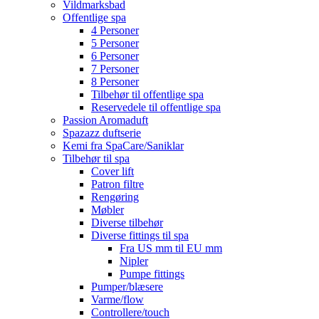
Vildmarksbad
Offentlige spa
4 Personer
5 Personer
6 Personer
7 Personer
8 Personer
Tilbehør til offentlige spa
Reservedele til offentlige spa
Passion Aromaduft
Spazazz duftserie
Kemi fra SpaCare/Saniklar
Tilbehør til spa
Cover lift
Patron filtre
Rengøring
Møbler
Diverse tilbehør
Diverse fittings til spa
Fra US mm til EU mm
Nipler
Pumpe fittings
Pumper/blæsere
Varme/flow
Controllere/touch