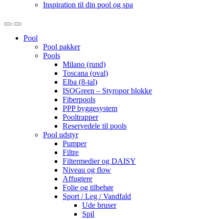
Inspiration til din pool og spa
Open
Close
Pool
Pool pakker
Pools
Milano (rund)
Toscana (oval)
Elba (8-tal)
ISOGreen – Styropor blokke
Fiberpools
PPP byggesystem
Pooltrapper
Reservedele til pools
Pool udstyr
Pumper
Filtre
Filtermedier og DAISY
Niveau og flow
Affugtere
Folie og tilbehør
Sport / Leg / Vandfald
Ude bruser
Spil