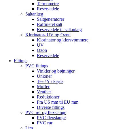
Termometre
Reservedele
Saltanlæg
Saltgeneratorer
Raffineret salt
Reservedele til saltanlæg
Klorinator- UV og Ozon
Klorinator og klorsvømmere
UV
Ozon
Reservedele
Fittings
PVC fittings
Vinkler og bøjninger
Unioner
Tee / Y / kryds
Muffer
Ventiler
Reduktioner
Fra US mm til EU mm
Diverse fittings
PVC rør og flexslange
PVC flexslange
PVC rør
Lim