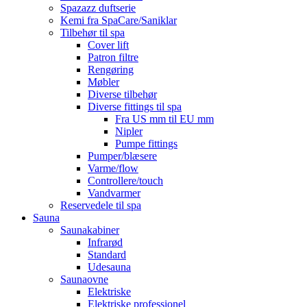
Spazazz duftserie
Kemi fra SpaCare/Saniklar
Tilbehør til spa
Cover lift
Patron filtre
Rengøring
Møbler
Diverse tilbehør
Diverse fittings til spa
Fra US mm til EU mm
Nipler
Pumpe fittings
Pumper/blæsere
Varme/flow
Controllere/touch
Vandvarmer
Reservedele til spa
Sauna
Saunakabiner
Infrarød
Standard
Udesauna
Saunaovne
Elektriske
Elektriske professionel