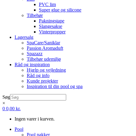
PVC lim
Super glue og silicone
Tilbehør
Pakningstape
Slangesakse
Vinterpropper
Lagersalg
SpaCare/Saniklar
Passion Aromaduft
Spazazz
Tilbehør udemiljø
Råd og inspiration
Hjælp og vejledning
Råd og info
Kunde projekter
Inspiration til din pool og spa
Søg
×
0
0,00
kr.
Ingen varer i kurven.
Pool
Pool pakker