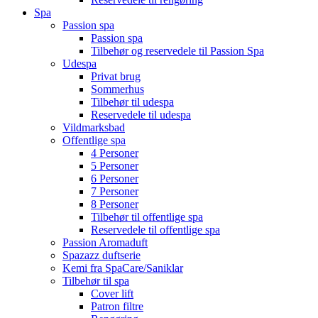
Spa
Passion spa
Passion spa
Tilbehør og reservedele til Passion Spa
Udespa
Privat brug
Sommerhus
Tilbehør til udespa
Reservedele til udespa
Vildmarksbad
Offentlige spa
4 Personer
5 Personer
6 Personer
7 Personer
8 Personer
Tilbehør til offentlige spa
Reservedele til offentlige spa
Passion Aromaduft
Spazazz duftserie
Kemi fra SpaCare/Saniklar
Tilbehør til spa
Cover lift
Patron filtre