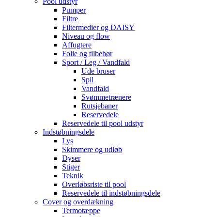
Pool udstyr
Pumper
Filtre
Filtermedier og DAISY
Niveau og flow
Affugtere
Folie og tilbehør
Sport / Leg / Vandfald
Ude bruser
Spil
Vandfald
Svømmetrænere
Rutsjebaner
Reservedele
Reservedele til pool udstyr
Indstøbningsdele
Lys
Skimmere og udløb
Dyser
Stiger
Teknik
Overløbsriste til pool
Reservedele til indstøbningsdele
Cover og overdækning
Termotæppe