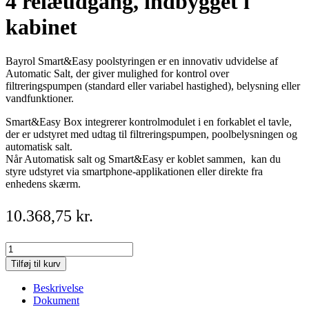
4 relæudgang, indbygget i
kabinet
Bayrol Smart&Easy poolstyringen er en innovativ udvidelse af
Automatic Salt, der giver mulighed for kontrol over
filtreringspumpen (standard eller variabel hastighed), belysning eller
vandfunktioner.
Smart&Easy Box integrerer kontrolmodulet i en forkablet el tavle,
der er udstyret med udtag til filtreringspumpen, poolbelysningen og
automatisk salt.
Når Automatisk salt og Smart&Easy er koblet sammen, kan du
styre udstyret via smartphone-applikationen eller direkte fra
enhedens skærm.
10.368,75
kr.
Bayrol
Smart
Tilføj til kurv
&
Easy
Beskrivelse
poolkontrol
Dokument