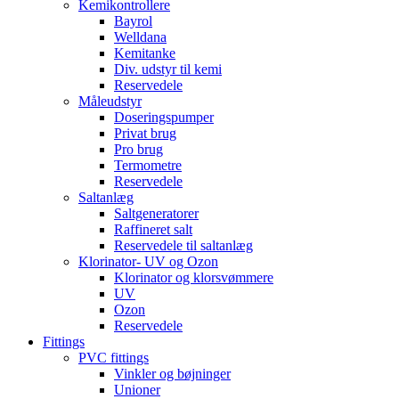
Kemikontrollere
Bayrol
Welldana
Kemitanke
Div. udstyr til kemi
Reservedele
Måleudstyr
Doseringspumper
Privat brug
Pro brug
Termometre
Reservedele
Saltanlæg
Saltgeneratorer
Raffineret salt
Reservedele til saltanlæg
Klorinator- UV og Ozon
Klorinator og klorsvømmere
UV
Ozon
Reservedele
Fittings
PVC fittings
Vinkler og bøjninger
Unioner