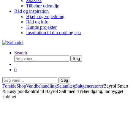
Spazazz
Tilbehør udemiljø
Råd og inspiration
Hjælp og vejledning
Råd og info
Kunde projekter
Inspiration til din pool og spa
Search
Søg
Søg
efter:
0
Søg
Søg
efter:
Forside
Shop
Vandbehandling
Saltanlæg
Saltgeneratorer
Bayrol Smart
& Easy poolkontrol til Bayrol Salt med 4 relæudgang, indbygget i
kabinet