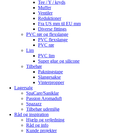
Tee / Y / kryds
Muffer
Ventiler
Reduktioner
Fra US mm til EU mm
Diverse fittings
PVC rør og flexslange
PVC flexslange
PVC rør
Lim
PVC lim
Super glue og silicone
Tilbehør
Pakningstape
Slangesakse
Vinterpropper
Lagersalg
SpaCare/Saniklar
Passion Aromaduft
Spazazz
Tilbehør udemiljø
Råd og inspiration
Hjælp og vejledning
Råd og info
Kunde projekter