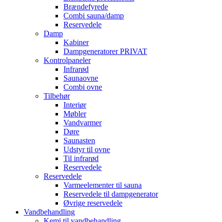
Brændefyrede
Combi sauna/damp
Reservedele
Damp
Kabiner
Dampgeneratorer PRIVAT
Kontrolpaneler
Infrarød
Saunaovne
Combi ovne
Tilbehør
Interiør
Møbler
Vandvarmer
Døre
Saunasten
Udstyr til ovne
Til infrarød
Reservedele
Reservedele
Varmeelementer til sauna
Reservedele til dampgenerator
Øvrige reservedele
Vandbehandling
Kemi til vandbehandling