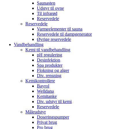
Saunasten
Udstyr til ovne
Til infrarød
Reservedele
Reservedele
Varmeelementer til sauna
Reservedele til dampgenerator
Øvrige reservedele
Vandbehandling
Kemi til vandbehandling
pH regulering
Desinfektion
Spa produkter
Flokning og alger
Div. rensning
Kemikontrollere
Bayrol
Welldana
Kemitanke
Div. udstyr til kemi
Reservedele
Måleudstyr
Doseringspumper
Privat brug
Pro brug