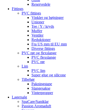
Reservedele
Fittings
PVC fittings
Vinkler og bøjninger
Unioner
Tee / Y / kryds
Muffer
Ventiler
Reduktioner
Fra US mm til EU mm
Diverse fittings
PVC rør og flexslange
PVC flexslange
PVC rør
Lim
PVC lim
Super glue og silicone
Tilbehør
Pakningstape
Slangesakse
Vinterpropper
Lagersalg
SpaCare/Saniklar
Passion Aromaduft