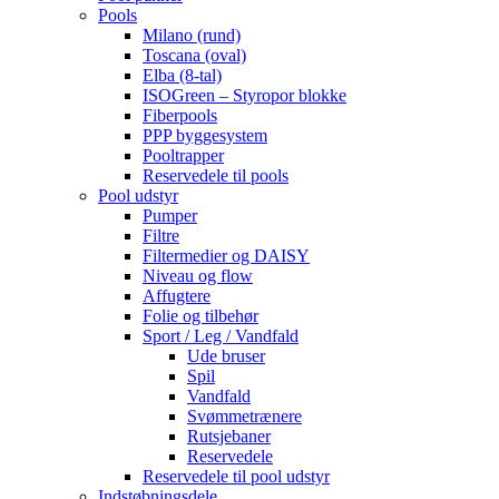
Pools
Milano (rund)
Toscana (oval)
Elba (8-tal)
ISOGreen – Styropor blokke
Fiberpools
PPP byggesystem
Pooltrapper
Reservedele til pools
Pool udstyr
Pumper
Filtre
Filtermedier og DAISY
Niveau og flow
Affugtere
Folie og tilbehør
Sport / Leg / Vandfald
Ude bruser
Spil
Vandfald
Svømmetrænere
Rutsjebaner
Reservedele
Reservedele til pool udstyr
Indstøbningsdele