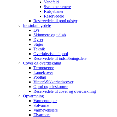
Vandfald
Svømmetrænere
Rutsjebaner
Reservedele
Reservedele til pool udstyr
Indstøbningsdele
Lys
Skimmere og udløb
Dyser
Stiger
Teknik
Overløbsriste til pool
Reservedele til indstøbningsdele
Cover og overdækning
Termotæppe
Lamelcover
Pooltag
Vinter/-Sikkerhedscover
Oprul og teleskoprør
Reservedele til cover og overdækning
Opvarmning
Varmepumper
Solvarme
Varmevekslere
Elvarmere