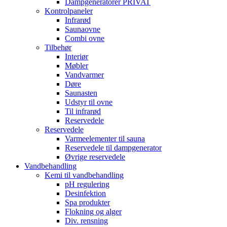
Dampgeneratorer PRIVAT
Kontrolpaneler
Infrarød
Saunaovne
Combi ovne
Tilbehør
Interiør
Møbler
Vandvarmer
Døre
Saunasten
Udstyr til ovne
Til infrarød
Reservedele
Reservedele
Varmeelementer til sauna
Reservedele til dampgenerator
Øvrige reservedele
Vandbehandling
Kemi til vandbehandling
pH regulering
Desinfektion
Spa produkter
Flokning og alger
Div. rensning