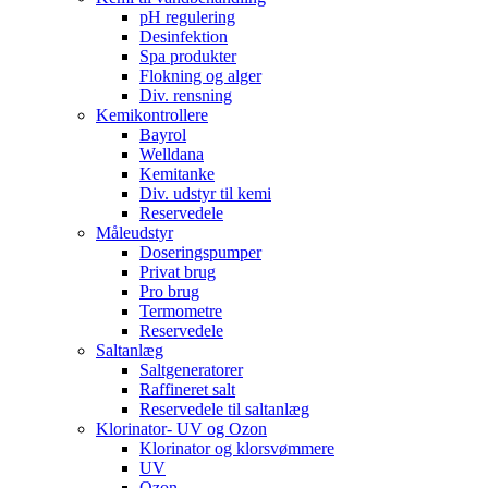
pH regulering
Desinfektion
Spa produkter
Flokning og alger
Div. rensning
Kemikontrollere
Bayrol
Welldana
Kemitanke
Div. udstyr til kemi
Reservedele
Måleudstyr
Doseringspumper
Privat brug
Pro brug
Termometre
Reservedele
Saltanlæg
Saltgeneratorer
Raffineret salt
Reservedele til saltanlæg
Klorinator- UV og Ozon
Klorinator og klorsvømmere
UV
Ozon