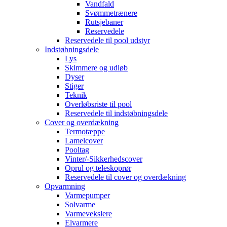
Vandfald
Svømmetrænere
Rutsjebaner
Reservedele
Reservedele til pool udstyr
Indstøbningsdele
Lys
Skimmere og udløb
Dyser
Stiger
Teknik
Overløbsriste til pool
Reservedele til indstøbningsdele
Cover og overdækning
Termotæppe
Lamelcover
Pooltag
Vinter/-Sikkerhedscover
Oprul og teleskoprør
Reservedele til cover og overdækning
Opvarmning
Varmepumper
Solvarme
Varmevekslere
Elvarmere