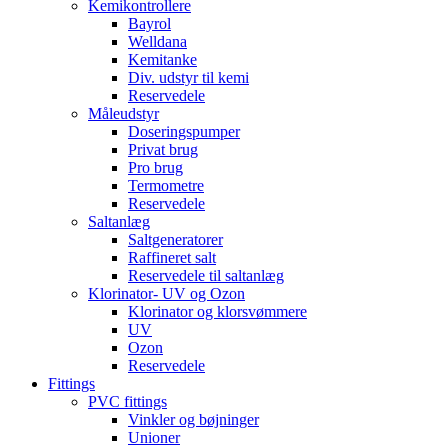
Kemikontrollere
Bayrol
Welldana
Kemitanke
Div. udstyr til kemi
Reservedele
Måleudstyr
Doseringspumper
Privat brug
Pro brug
Termometre
Reservedele
Saltanlæg
Saltgeneratorer
Raffineret salt
Reservedele til saltanlæg
Klorinator- UV og Ozon
Klorinator og klorsvømmere
UV
Ozon
Reservedele
Fittings
PVC fittings
Vinkler og bøjninger
Unioner