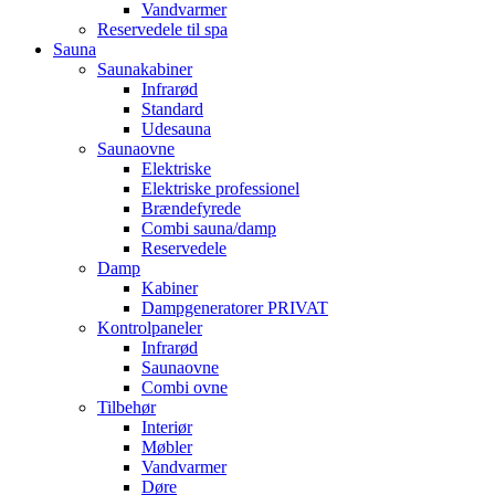
Vandvarmer
Reservedele til spa
Sauna
Saunakabiner
Infrarød
Standard
Udesauna
Saunaovne
Elektriske
Elektriske professionel
Brændefyrede
Combi sauna/damp
Reservedele
Damp
Kabiner
Dampgeneratorer PRIVAT
Kontrolpaneler
Infrarød
Saunaovne
Combi ovne
Tilbehør
Interiør
Møbler
Vandvarmer
Døre