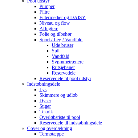
Pool udstyr
Pumper
Filtre
Filtermedier og DAISY
Niveau og flow
Affugtere
Folie og tilbehør
Sport / Leg / Vandfald
Ude bruser
Spil
Vandfald
Svømmetrænere
Rutsjebaner
Reservedele
Reservedele til pool udstyr
Indstøbningsdele
Lys
Skimmere og udløb
Dyser
Stiger
Teknik
Overløbsriste til pool
Reservedele til indstøbningsdele
Cover og overdækning
Termotæppe