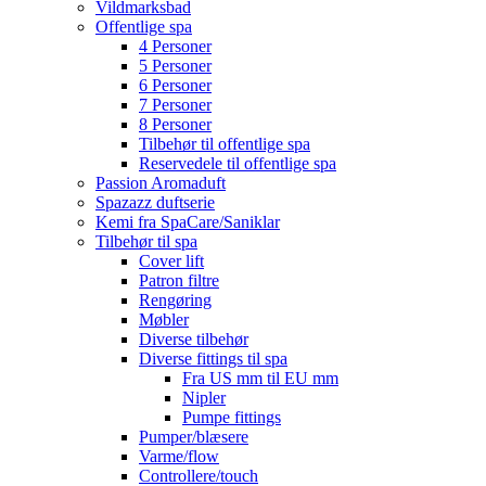
Vildmarksbad
Offentlige spa
4 Personer
5 Personer
6 Personer
7 Personer
8 Personer
Tilbehør til offentlige spa
Reservedele til offentlige spa
Passion Aromaduft
Spazazz duftserie
Kemi fra SpaCare/Saniklar
Tilbehør til spa
Cover lift
Patron filtre
Rengøring
Møbler
Diverse tilbehør
Diverse fittings til spa
Fra US mm til EU mm
Nipler
Pumpe fittings
Pumper/blæsere
Varme/flow
Controllere/touch