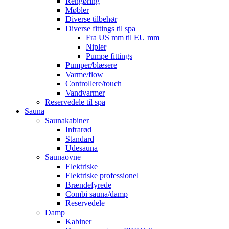
Rengøring
Møbler
Diverse tilbehør
Diverse fittings til spa
Fra US mm til EU mm
Nipler
Pumpe fittings
Pumper/blæsere
Varme/flow
Controllere/touch
Vandvarmer
Reservedele til spa
Sauna
Saunakabiner
Infrarød
Standard
Udesauna
Saunaovne
Elektriske
Elektriske professionel
Brændefyrede
Combi sauna/damp
Reservedele
Damp
Kabiner