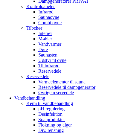
Dampgeneratorer PRIVAT
Kontrolpaneler
Infrarød
Saunaovne
Combi ovne
Tilbehør
Interiør
Møbler
Vandvarmer
Døre
Saunasten
Udstyr til ovne
Til infrarød
Reservedele
Reservedele
Varmeelementer til sauna
Reservedele til dampgenerator
Øvrige reservedele
Vandbehandling
Kemi til vandbehandling
pH regulering
Desinfektion
Spa produkter
Flokning og alger
Div. rensning