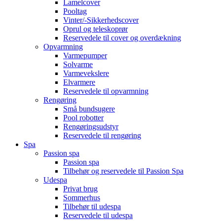
Lamelcover
Pooltag
Vinter/-Sikkerhedscover
Oprul og teleskoprør
Reservedele til cover og overdækning
Opvarmning
Varmepumper
Solvarme
Varmevekslere
Elvarmere
Reservedele til opvarmning
Rengøring
Små bundsugere
Pool robotter
Rengøringsudstyr
Reservedele til rengøring
Spa
Passion spa
Passion spa
Tilbehør og reservedele til Passion Spa
Udespa
Privat brug
Sommerhus
Tilbehør til udespa
Reservedele til udespa