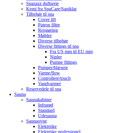
Spazazz duftserie
Kemi fra SpaCare/Saniklar
Tilbehør til spa
Cover lift
Patron filtre
Rengøring
Møbler
Diverse tilbehør
Diverse fittings til spa
Fra US mm til EU mm
Nipler
Pumpe fittings
Pumper/blæsere
Varme/flow
Controllere/touch
Vandvarmer
Reservedele til spa
Sauna
Saunakabiner
Infrarød
Standard
Udesauna
Saunaovne
Elektriske
Elektriske professionel