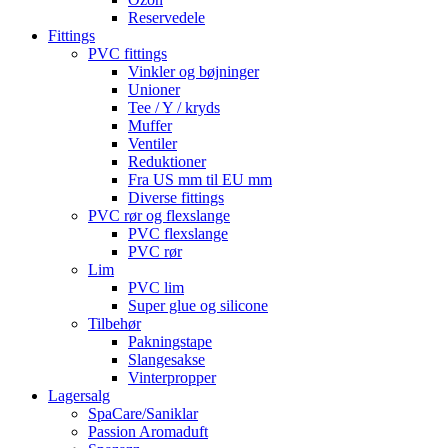
Reservedele
Fittings
PVC fittings
Vinkler og bøjninger
Unioner
Tee / Y / kryds
Muffer
Ventiler
Reduktioner
Fra US mm til EU mm
Diverse fittings
PVC rør og flexslange
PVC flexslange
PVC rør
Lim
PVC lim
Super glue og silicone
Tilbehør
Pakningstape
Slangesakse
Vinterpropper
Lagersalg
SpaCare/Saniklar
Passion Aromaduft