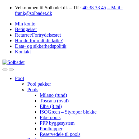
Skip
Skip
Velkommen til Solbadet.dk – Tlf :
40 38 33 45
– Mail :
to
to
frank@solbadet.dk
navigation
content
Min konto
Betingelser
Returret/Fortrydelsesret
Har du fortrudt dit køb ?
Data- og sikkerhedspolitik
Kontakt
Open
Close
Pool
Pool pakker
Pools
Milano (rund)
Toscana (oval)
Elba (8-tal)
ISOGreen – Styropor blokke
Fiberpools
PPP byggesystem
Pooltrapper
Reservedele til pools