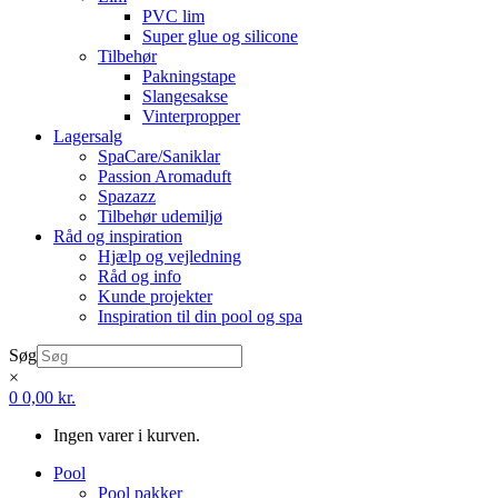
PVC lim
Super glue og silicone
Tilbehør
Pakningstape
Slangesakse
Vinterpropper
Lagersalg
SpaCare/Saniklar
Passion Aromaduft
Spazazz
Tilbehør udemiljø
Råd og inspiration
Hjælp og vejledning
Råd og info
Kunde projekter
Inspiration til din pool og spa
Søg
×
0
0,00
kr.
Ingen varer i kurven.
Pool
Pool pakker