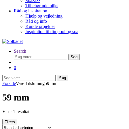
Spazazz
Tilbehør udemiljø
Råd og inspiration
Hjælp og vejledning
Råd og info
Kunde projekter
Inspiration til din pool og spa
Search
Søg
Søg
efter:
0
Søg
Søg
efter:
Forside
Vare Tilslutning
59 mm
59 mm
Viser 1 resultat
Filters