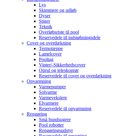
Lys
Skimmere og udløb
Dyser
Stiger
Teknik
Overløbsriste til pool
Reservedele til indstøbningsdele
Cover og overdækning
Termotæppe
Lamelcover
Pooltag
Vinter/-Sikkerhedscover
Oprul og teleskoprør
Reservedele til cover og overdækning
Opvarmning
Varmepumper
Solvarme
Varmevekslere
Elvarmere
Reservedele til opvarmning
Rengøring
Små bundsugere
Pool robotter
Rengøringsudstyr
Reservedele til rengøring