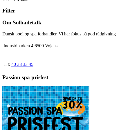
2.892,50 kr.
har
Filter
flere
varianter.
Mulighederne
Om Solbadet.dk
kan
vælges
Dansk pool og spa forhandler. Vi har fokus på god rådgivning
på
varesiden
Industriparken 4 6500 Vojens
Tlf:
40 38 33 45
Passion spa prisfest