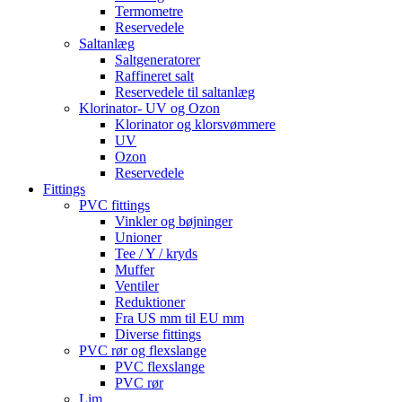
Termometre
Reservedele
Saltanlæg
Saltgeneratorer
Raffineret salt
Reservedele til saltanlæg
Klorinator- UV og Ozon
Klorinator og klorsvømmere
UV
Ozon
Reservedele
Fittings
PVC fittings
Vinkler og bøjninger
Unioner
Tee / Y / kryds
Muffer
Ventiler
Reduktioner
Fra US mm til EU mm
Diverse fittings
PVC rør og flexslange
PVC flexslange
PVC rør
Lim