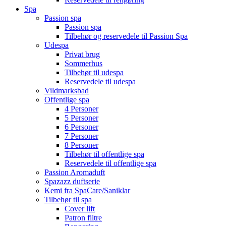
Spa
Passion spa
Passion spa
Tilbehør og reservedele til Passion Spa
Udespa
Privat brug
Sommerhus
Tilbehør til udespa
Reservedele til udespa
Vildmarksbad
Offentlige spa
4 Personer
5 Personer
6 Personer
7 Personer
8 Personer
Tilbehør til offentlige spa
Reservedele til offentlige spa
Passion Aromaduft
Spazazz duftserie
Kemi fra SpaCare/Saniklar
Tilbehør til spa
Cover lift
Patron filtre