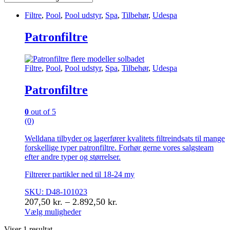
Filtre
,
Pool
,
Pool udstyr
,
Spa
,
Tilbehør
,
Udespa
Patronfiltre
Filtre
,
Pool
,
Pool udstyr
,
Spa
,
Tilbehør
,
Udespa
Patronfiltre
0
out of 5
(0)
Welldana tilbyder og lagerfører kvalitets filtreindsats til mange
forskellige typer patronfiltre. Forhør gerne vores salgsteam
efter andre typer og størrelser.
Filtrerer partikler ned til 18-24 my
SKU: D48-101023
Prisinterval:
207,50
kr.
–
2.892,50
kr.
207,50 kr.
Vælg muligheder
Dette
til
Viser 1 resultat
vare