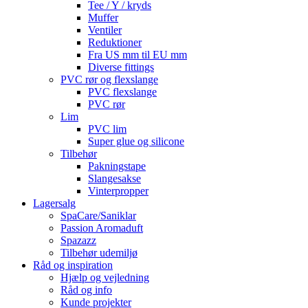
Tee / Y / kryds
Muffer
Ventiler
Reduktioner
Fra US mm til EU mm
Diverse fittings
PVC rør og flexslange
PVC flexslange
PVC rør
Lim
PVC lim
Super glue og silicone
Tilbehør
Pakningstape
Slangesakse
Vinterpropper
Lagersalg
SpaCare/Saniklar
Passion Aromaduft
Spazazz
Tilbehør udemiljø
Råd og inspiration
Hjælp og vejledning
Råd og info
Kunde projekter