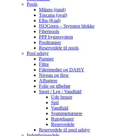
Pools
Milano (rund)
Toscana (oval)
Elba (8-tal)
ISOGreen – Styropor blokke
Fiberpools
PPP byggesystem
Pooltrapper
Reservedele til pools
Pool udstyr
Pumper
Filtre
Filtermedier og DAISY
Niveau og flow
Affugtere
Folie og tilbehør
Sport / Leg / Vandfald
Ude bruser
Spil
Vandfald
Svømmetrænere
Rutsjebaner
Reservedele
Reservedele til pool udstyr
Indstøbningsdele