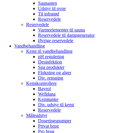
Saunasten
Udstyr til ovne
Til infrarød
Reservedele
Reservedele
Varmeelementer til sauna
Reservedele til dampgenerator
Øvrige reservedele
Vandbehandling
Kemi til vandbehandling
pH regulering
Desinfektion
Spa produkter
Flokning og alger
Div. rensning
Kemikontrollere
Bayrol
Welldana
Kemitanke
Div. udstyr til kemi
Reservedele
Måleudstyr
Doseringspumper
Privat brug
Pro brug