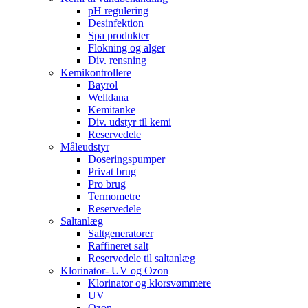
pH regulering
Desinfektion
Spa produkter
Flokning og alger
Div. rensning
Kemikontrollere
Bayrol
Welldana
Kemitanke
Div. udstyr til kemi
Reservedele
Måleudstyr
Doseringspumper
Privat brug
Pro brug
Termometre
Reservedele
Saltanlæg
Saltgeneratorer
Raffineret salt
Reservedele til saltanlæg
Klorinator- UV og Ozon
Klorinator og klorsvømmere
UV
Ozon