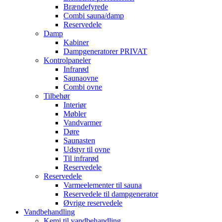
Brændefyrede
Combi sauna/damp
Reservedele
Damp
Kabiner
Dampgeneratorer PRIVAT
Kontrolpaneler
Infrarød
Saunaovne
Combi ovne
Tilbehør
Interiør
Møbler
Vandvarmer
Døre
Saunasten
Udstyr til ovne
Til infrarød
Reservedele
Reservedele
Varmeelementer til sauna
Reservedele til dampgenerator
Øvrige reservedele
Vandbehandling
Kemi til vandbehandling