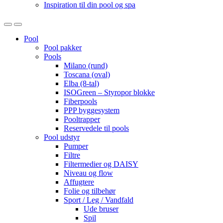
Inspiration til din pool og spa
Open
Close
Pool
Pool pakker
Pools
Milano (rund)
Toscana (oval)
Elba (8-tal)
ISOGreen – Styropor blokke
Fiberpools
PPP byggesystem
Pooltrapper
Reservedele til pools
Pool udstyr
Pumper
Filtre
Filtermedier og DAISY
Niveau og flow
Affugtere
Folie og tilbehør
Sport / Leg / Vandfald
Ude bruser
Spil