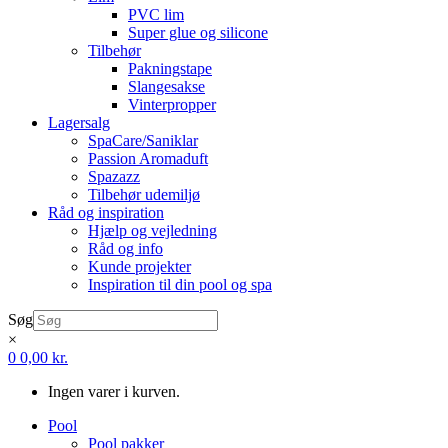
PVC lim
Super glue og silicone
Tilbehør
Pakningstape
Slangesakse
Vinterpropper
Lagersalg
SpaCare/Saniklar
Passion Aromaduft
Spazazz
Tilbehør udemiljø
Råd og inspiration
Hjælp og vejledning
Råd og info
Kunde projekter
Inspiration til din pool og spa
Søg
×
0
0,00
kr.
Ingen varer i kurven.
Pool
Pool pakker