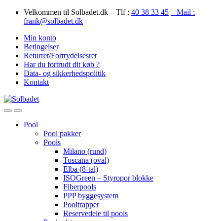
Skip
Skip
Velkommen til Solbadet.dk – Tlf :
40 38 33 45
– Mail :
to
to
frank@solbadet.dk
navigation
content
Min konto
Betingelser
Returret/Fortrydelsesret
Har du fortrudt dit køb ?
Data- og sikkerhedspolitik
Kontakt
Open
Close
Pool
Pool pakker
Pools
Milano (rund)
Toscana (oval)
Elba (8-tal)
ISOGreen – Styropor blokke
Fiberpools
PPP byggesystem
Pooltrapper
Reservedele til pools