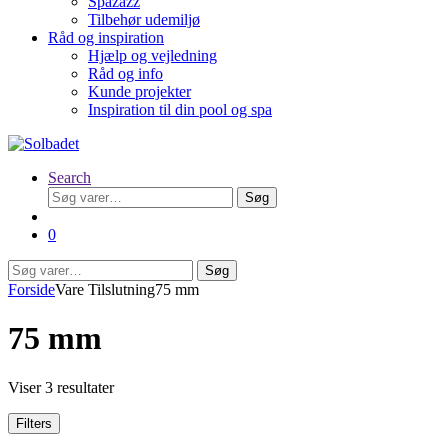
Spazazz
Tilbehør udemiljø
Råd og inspiration
Hjælp og vejledning
Råd og info
Kunde projekter
Inspiration til din pool og spa
Search
Søg
Søg
efter:
0
Søg
Søg
efter:
Forside
Vare Tilslutning
75 mm
75 mm
Viser 3 resultater
Filters