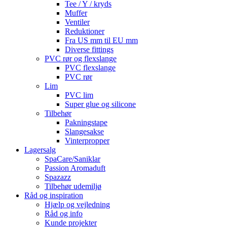
Tee / Y / kryds
Muffer
Ventiler
Reduktioner
Fra US mm til EU mm
Diverse fittings
PVC rør og flexslange
PVC flexslange
PVC rør
Lim
PVC lim
Super glue og silicone
Tilbehør
Pakningstape
Slangesakse
Vinterpropper
Lagersalg
SpaCare/Saniklar
Passion Aromaduft
Spazazz
Tilbehør udemiljø
Råd og inspiration
Hjælp og vejledning
Råd og info
Kunde projekter