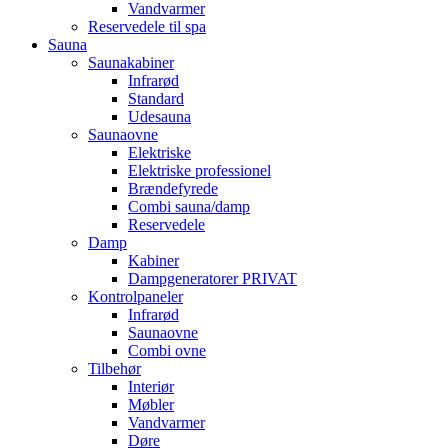
Vandvarmer
Reservedele til spa
Sauna
Saunakabiner
Infrarød
Standard
Udesauna
Saunaovne
Elektriske
Elektriske professionel
Brændefyrede
Combi sauna/damp
Reservedele
Damp
Kabiner
Dampgeneratorer PRIVAT
Kontrolpaneler
Infrarød
Saunaovne
Combi ovne
Tilbehør
Interiør
Møbler
Vandvarmer
Døre