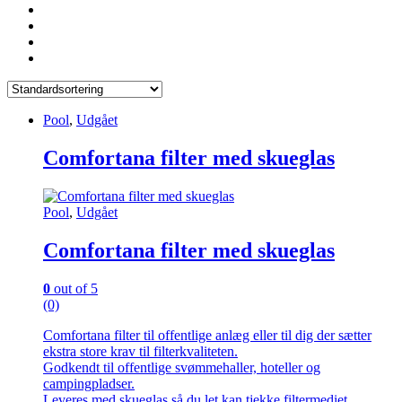
Pool
,
Udgået
Comfortana filter med skueglas
Pool
,
Udgået
Comfortana filter med skueglas
0
out of 5
(0)
Comfortana filter til offentlige anlæg eller til dig der sætter
ekstra store krav til filterkvaliteten.
Godkendt til offentlige svømmehaller, hoteller og
campingpladser.
Leveres med skueglas så du let kan tjekke filtermediet.