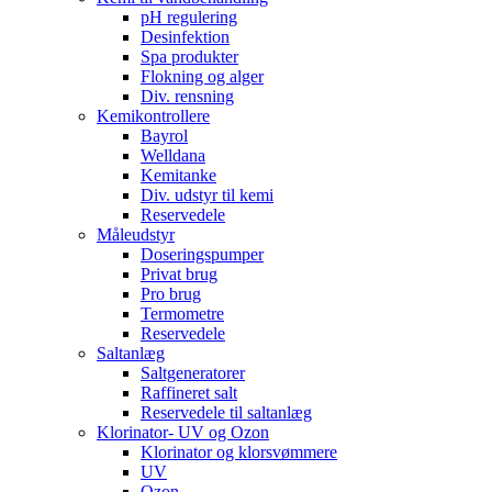
pH regulering
Desinfektion
Spa produkter
Flokning og alger
Div. rensning
Kemikontrollere
Bayrol
Welldana
Kemitanke
Div. udstyr til kemi
Reservedele
Måleudstyr
Doseringspumper
Privat brug
Pro brug
Termometre
Reservedele
Saltanlæg
Saltgeneratorer
Raffineret salt
Reservedele til saltanlæg
Klorinator- UV og Ozon
Klorinator og klorsvømmere
UV
Ozon