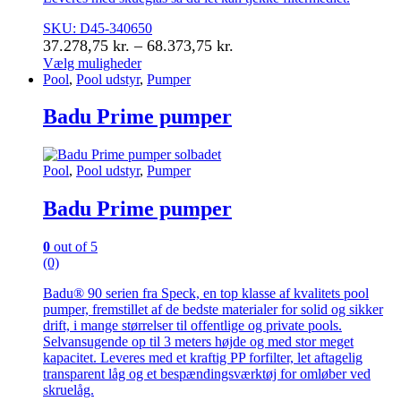
SKU: D45-340650
Prisinterval:
37.278,75
kr.
–
68.373,75
kr.
37.278,75 kr.
Vælg muligheder
Dette
Pool
,
Pool udstyr
,
Pumper
til
vare
68.373,75 kr.
har
Badu Prime pumper
flere
varianter.
Mulighederne
Pool
,
Pool udstyr
,
Pumper
kan
vælges
Badu Prime pumper
på
varesiden
0
out of 5
(0)
Badu® 90 serien fra Speck, en top klasse af kvalitets pool
pumper, fremstillet af de bedste materialer for solid og sikker
drift, i mange størrelser til offentlige og private pools.
Selvansugende op til 3 meters højde og med stor meget
kapacitet. Leveres med et kraftig PP forfilter, let aftagelig
transparent låg og et bespændingsværktøj for omløber ved
skruelåg.