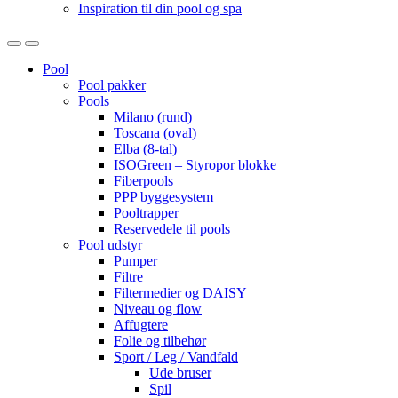
Inspiration til din pool og spa
Open
Close
Pool
Pool pakker
Pools
Milano (rund)
Toscana (oval)
Elba (8-tal)
ISOGreen – Styropor blokke
Fiberpools
PPP byggesystem
Pooltrapper
Reservedele til pools
Pool udstyr
Pumper
Filtre
Filtermedier og DAISY
Niveau og flow
Affugtere
Folie og tilbehør
Sport / Leg / Vandfald
Ude bruser
Spil