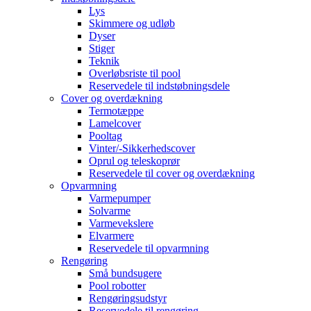
Lys
Skimmere og udløb
Dyser
Stiger
Teknik
Overløbsriste til pool
Reservedele til indstøbningsdele
Cover og overdækning
Termotæppe
Lamelcover
Pooltag
Vinter/-Sikkerhedscover
Oprul og teleskoprør
Reservedele til cover og overdækning
Opvarmning
Varmepumper
Solvarme
Varmevekslere
Elvarmere
Reservedele til opvarmning
Rengøring
Små bundsugere
Pool robotter
Rengøringsudstyr
Reservedele til rengøring