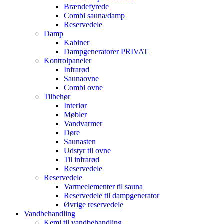
Brændefyrede
Combi sauna/damp
Reservedele
Damp
Kabiner
Dampgeneratorer PRIVAT
Kontrolpaneler
Infrarød
Saunaovne
Combi ovne
Tilbehør
Interiør
Møbler
Vandvarmer
Døre
Saunasten
Udstyr til ovne
Til infrarød
Reservedele
Reservedele
Varmeelementer til sauna
Reservedele til dampgenerator
Øvrige reservedele
Vandbehandling
Kemi til vandbehandling