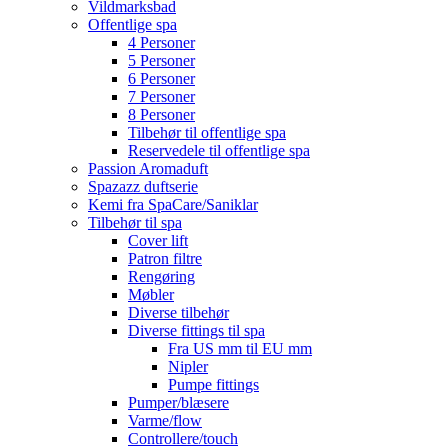
Vildmarksbad
Offentlige spa
4 Personer
5 Personer
6 Personer
7 Personer
8 Personer
Tilbehør til offentlige spa
Reservedele til offentlige spa
Passion Aromaduft
Spazazz duftserie
Kemi fra SpaCare/Saniklar
Tilbehør til spa
Cover lift
Patron filtre
Rengøring
Møbler
Diverse tilbehør
Diverse fittings til spa
Fra US mm til EU mm
Nipler
Pumpe fittings
Pumper/blæsere
Varme/flow
Controllere/touch