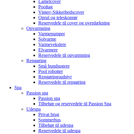
Lamelcover
Pooltag
Vinter/-Sikkerhedscover
Oprul og teleskoprør
Reservedele til cover og overdækning
Opvarmning
Varmepumper
Solvarme
Varmevekslere
Elvarmere
Reservedele til opvarmning
Rengøring
Små bundsugere
Pool robotter
Rengøringsudstyr
Reservedele til rengøring
Spa
Passion spa
Passion spa
Tilbehør og reservedele til Passion Spa
Udespa
Privat brug
Sommerhus
Tilbehør til udespa
Reservedele til udespa