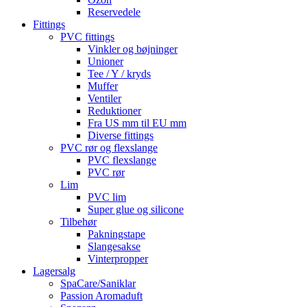
Reservedele
Fittings
PVC fittings
Vinkler og bøjninger
Unioner
Tee / Y / kryds
Muffer
Ventiler
Reduktioner
Fra US mm til EU mm
Diverse fittings
PVC rør og flexslange
PVC flexslange
PVC rør
Lim
PVC lim
Super glue og silicone
Tilbehør
Pakningstape
Slangesakse
Vinterpropper
Lagersalg
SpaCare/Saniklar
Passion Aromaduft