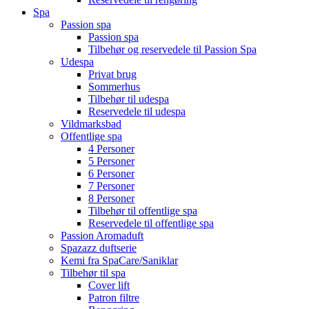
Spa
Passion spa
Passion spa
Tilbehør og reservedele til Passion Spa
Udespa
Privat brug
Sommerhus
Tilbehør til udespa
Reservedele til udespa
Vildmarksbad
Offentlige spa
4 Personer
5 Personer
6 Personer
7 Personer
8 Personer
Tilbehør til offentlige spa
Reservedele til offentlige spa
Passion Aromaduft
Spazazz duftserie
Kemi fra SpaCare/Saniklar
Tilbehør til spa
Cover lift
Patron filtre