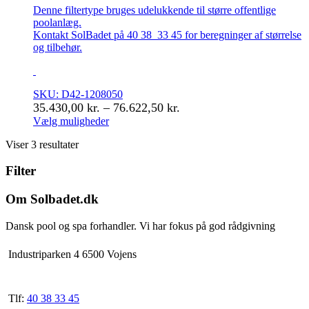
Denne filtertype bruges udelukkende til større offentlige
poolanlæg.
Kontakt SolBadet på 40 38 33 45 for beregninger af størrelse
og tilbehør.
SKU: D42-1208050
Prisinterval:
35.430,00
kr.
–
76.622,50
kr.
35.430,00 kr.
Vælg muligheder
Dette
til
Viser 3 resultater
vare
76.622,50 kr.
har
Filter
flere
varianter.
Mulighederne
Om Solbadet.dk
kan
vælges
Dansk pool og spa forhandler. Vi har fokus på god rådgivning
på
varesiden
Industriparken 4 6500 Vojens
Tlf:
40 38 33 45