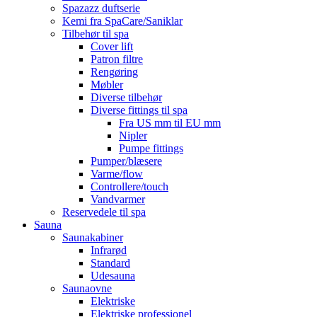
Spazazz duftserie
Kemi fra SpaCare/Saniklar
Tilbehør til spa
Cover lift
Patron filtre
Rengøring
Møbler
Diverse tilbehør
Diverse fittings til spa
Fra US mm til EU mm
Nipler
Pumpe fittings
Pumper/blæsere
Varme/flow
Controllere/touch
Vandvarmer
Reservedele til spa
Sauna
Saunakabiner
Infrarød
Standard
Udesauna
Saunaovne
Elektriske
Elektriske professionel