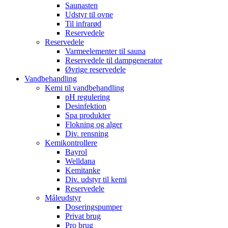
Saunasten
Udstyr til ovne
Til infrarød
Reservedele
Reservedele
Varmeelementer til sauna
Reservedele til dampgenerator
Øvrige reservedele
Vandbehandling
Kemi til vandbehandling
pH regulering
Desinfektion
Spa produkter
Flokning og alger
Div. rensning
Kemikontrollere
Bayrol
Welldana
Kemitanke
Div. udstyr til kemi
Reservedele
Måleudstyr
Doseringspumper
Privat brug
Pro brug