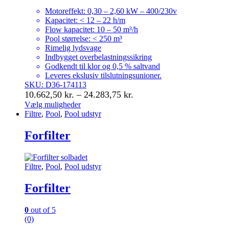
Motoreffekt: 0,30 – 2,60 kW – 400/230v
Kapacitet: < 12 – 22 h/m
Flow kapacitet: 10 – 50 m³/h
Pool størrelse: < 250 m³
Rimelig lydsvage
Indbygget overbelastningssikring
Godkendt til klor og 0,5 % saltvand
Leveres ekslusiv tilslutningsunioner.
SKU: D36-174113
Prisinterval:
10.662,50
kr.
–
24.283,75
kr.
10.662,50 kr.
Vælg muligheder
Dette
Filtre
,
Pool
,
Pool udstyr
til
vare
24.283,75 kr.
har
Forfilter
flere
varianter.
Mulighederne
Filtre
,
Pool
,
Pool udstyr
kan
vælges
Forfilter
på
varesiden
0
out of 5
(0)