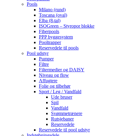
Pools
Milano (rund)
Toscana (oval)
Elba (8-tal)
ISOGreen – Styropor blokke
Fiberpools
PPP byggesystem
Pooltrapper
Reservedele til pools
Pool udstyr
Pumper
Filtre
Filtermedier og DAISY
Niveau og flow
Affugtere
Folie og tilbehør
Sport / Leg / Vandfald
Ude bruser
Spil
Vandfald
Svømmetrænere
Rutsjebaner
Reservedele
Reservedele til pool udstyr
Indstøbningsdele