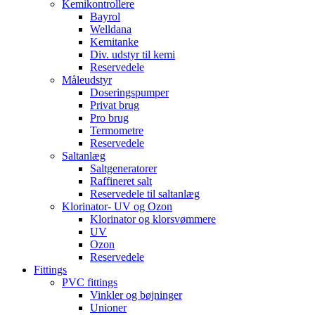
Kemikontrollere
Bayrol
Welldana
Kemitanke
Div. udstyr til kemi
Reservedele
Måleudstyr
Doseringspumper
Privat brug
Pro brug
Termometre
Reservedele
Saltanlæg
Saltgeneratorer
Raffineret salt
Reservedele til saltanlæg
Klorinator- UV og Ozon
Klorinator og klorsvømmere
UV
Ozon
Reservedele
Fittings
PVC fittings
Vinkler og bøjninger
Unioner