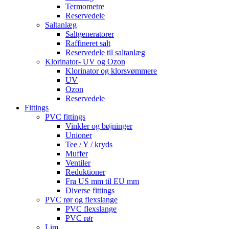
Termometre
Reservedele
Saltanlæg
Saltgeneratorer
Raffineret salt
Reservedele til saltanlæg
Klorinator- UV og Ozon
Klorinator og klorsvømmere
UV
Ozon
Reservedele
Fittings
PVC fittings
Vinkler og bøjninger
Unioner
Tee / Y / kryds
Muffer
Ventiler
Reduktioner
Fra US mm til EU mm
Diverse fittings
PVC rør og flexslange
PVC flexslange
PVC rør
Lim