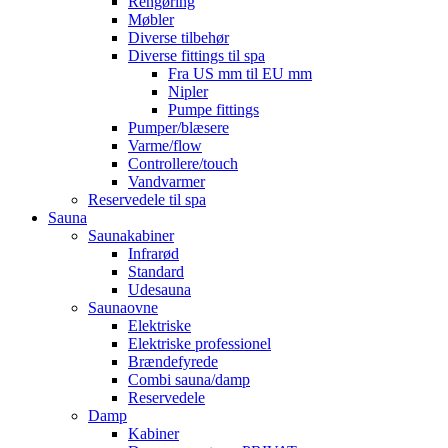
Rengøring
Møbler
Diverse tilbehør
Diverse fittings til spa
Fra US mm til EU mm
Nipler
Pumpe fittings
Pumper/blæsere
Varme/flow
Controllere/touch
Vandvarmer
Reservedele til spa
Sauna
Saunakabiner
Infrarød
Standard
Udesauna
Saunaovne
Elektriske
Elektriske professionel
Brændefyrede
Combi sauna/damp
Reservedele
Damp
Kabiner