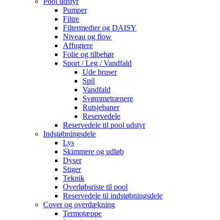
Pool udstyr
Pumper
Filtre
Filtermedier og DAISY
Niveau og flow
Affugtere
Folie og tilbehør
Sport / Leg / Vandfald
Ude bruser
Spil
Vandfald
Svømmetrænere
Rutsjebaner
Reservedele
Reservedele til pool udstyr
Indstøbningsdele
Lys
Skimmere og udløb
Dyser
Stiger
Teknik
Overløbsriste til pool
Reservedele til indstøbningsdele
Cover og overdækning
Termotæppe