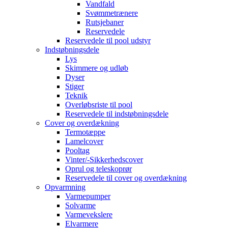
Vandfald
Svømmetrænere
Rutsjebaner
Reservedele
Reservedele til pool udstyr
Indstøbningsdele
Lys
Skimmere og udløb
Dyser
Stiger
Teknik
Overløbsriste til pool
Reservedele til indstøbningsdele
Cover og overdækning
Termotæppe
Lamelcover
Pooltag
Vinter/-Sikkerhedscover
Oprul og teleskoprør
Reservedele til cover og overdækning
Opvarmning
Varmepumper
Solvarme
Varmevekslere
Elvarmere