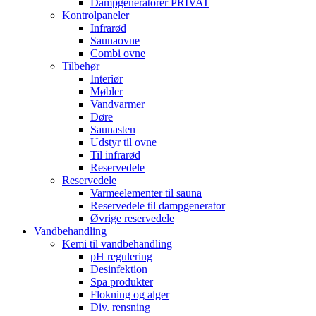
Dampgeneratorer PRIVAT
Kontrolpaneler
Infrarød
Saunaovne
Combi ovne
Tilbehør
Interiør
Møbler
Vandvarmer
Døre
Saunasten
Udstyr til ovne
Til infrarød
Reservedele
Reservedele
Varmeelementer til sauna
Reservedele til dampgenerator
Øvrige reservedele
Vandbehandling
Kemi til vandbehandling
pH regulering
Desinfektion
Spa produkter
Flokning og alger
Div. rensning