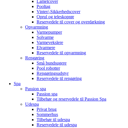
Lamelcover
Pooltag
Vinter/-Sikkerhedscover
Oprul og teleskoprør
Reservedele til cover og overdækning
Opvarmning
Varmepumper
Solvarme
Varmevekslere
Elvarmere
Reservedele til opvarmning
Rengøring
Små bundsugere
Pool robotter
Rengøringsudstyr
Reservedele til rengøring
Spa
Passion spa
Passion spa
Tilbehør og reservedele til Passion Spa
Udespa
Privat brug
Sommerhus
Tilbehør til udespa
Reservedele til udespa