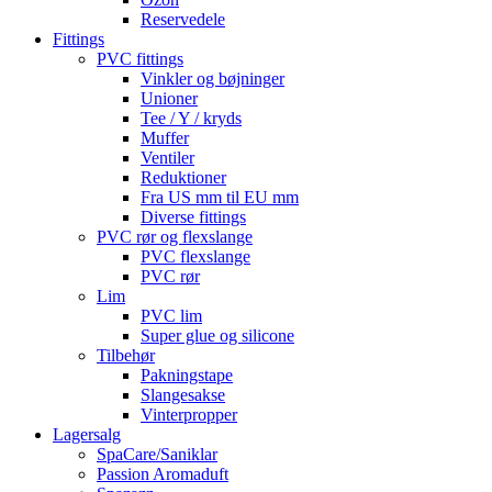
Reservedele
Fittings
PVC fittings
Vinkler og bøjninger
Unioner
Tee / Y / kryds
Muffer
Ventiler
Reduktioner
Fra US mm til EU mm
Diverse fittings
PVC rør og flexslange
PVC flexslange
PVC rør
Lim
PVC lim
Super glue og silicone
Tilbehør
Pakningstape
Slangesakse
Vinterpropper
Lagersalg
SpaCare/Saniklar
Passion Aromaduft