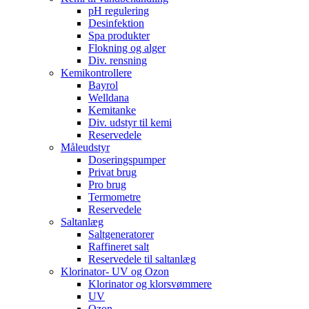
pH regulering
Desinfektion
Spa produkter
Flokning og alger
Div. rensning
Kemikontrollere
Bayrol
Welldana
Kemitanke
Div. udstyr til kemi
Reservedele
Måleudstyr
Doseringspumper
Privat brug
Pro brug
Termometre
Reservedele
Saltanlæg
Saltgeneratorer
Raffineret salt
Reservedele til saltanlæg
Klorinator- UV og Ozon
Klorinator og klorsvømmere
UV
Ozon