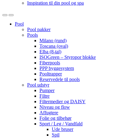
Inspiration til din pool og spa
Open
Close
Pool
Pool pakker
Pools
Milano (rund)
Toscana (oval)
Elba (8-tal)
ISOGreen – Styropor blokke
Fiberpools
PPP byggesystem
Pooltrapper
Reservedele til pools
Pool udstyr
Pumper
Filtre
Filtermedier og DAISY
Niveau og flow
Affugtere
Folie og tilbehør
Sport / Leg / Vandfald
Ude bruser
Spil