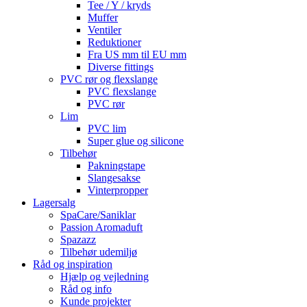
Tee / Y / kryds
Muffer
Ventiler
Reduktioner
Fra US mm til EU mm
Diverse fittings
PVC rør og flexslange
PVC flexslange
PVC rør
Lim
PVC lim
Super glue og silicone
Tilbehør
Pakningstape
Slangesakse
Vinterpropper
Lagersalg
SpaCare/Saniklar
Passion Aromaduft
Spazazz
Tilbehør udemiljø
Råd og inspiration
Hjælp og vejledning
Råd og info
Kunde projekter