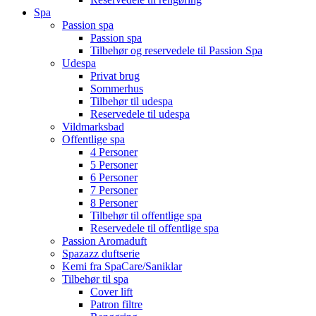
Spa
Passion spa
Passion spa
Tilbehør og reservedele til Passion Spa
Udespa
Privat brug
Sommerhus
Tilbehør til udespa
Reservedele til udespa
Vildmarksbad
Offentlige spa
4 Personer
5 Personer
6 Personer
7 Personer
8 Personer
Tilbehør til offentlige spa
Reservedele til offentlige spa
Passion Aromaduft
Spazazz duftserie
Kemi fra SpaCare/Saniklar
Tilbehør til spa
Cover lift
Patron filtre