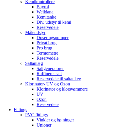
Kemikontrollere
Bayrol
Welldana
Kemitanke
Div. udstyr til kemi
Reservedele
Måleudstyr
Doseringspumper
Privat brug
Pro brug
Termometre
Reservedele
Saltanlæg
Saltgeneratorer
Raffineret salt
Reservedele til saltanlæg
Klorinator- UV og Ozon
Klorinator og klorsvømmere
UV
Ozon
Reservedele
Fittings
PVC fittings
Vinkler og bøjninger
Unioner