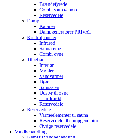
Brændefyrede
Combi sauna/damp
Reservedele
Damp
Kabiner
Dampgeneratorer PRIVAT
Kontrolpaneler
Infrarød
Saunaovne
Combi ovne
Tilbehør
Interiør
Møbler
Vandvarmer
Døre
Saunasten
Udstyr til ovne
Til infrarød
Reservedele
Reservedele
Varmeelementer til sauna
Reservedele til dampgenerator
Øvrige reservedele
Vandbehandling
Kemi til vandbehandling