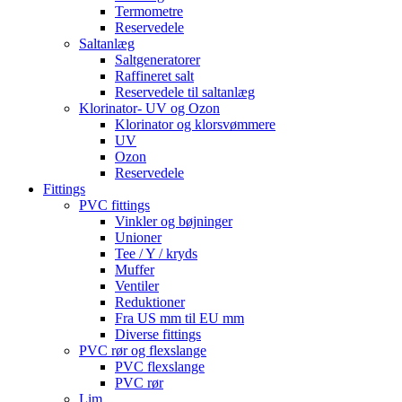
Termometre
Reservedele
Saltanlæg
Saltgeneratorer
Raffineret salt
Reservedele til saltanlæg
Klorinator- UV og Ozon
Klorinator og klorsvømmere
UV
Ozon
Reservedele
Fittings
PVC fittings
Vinkler og bøjninger
Unioner
Tee / Y / kryds
Muffer
Ventiler
Reduktioner
Fra US mm til EU mm
Diverse fittings
PVC rør og flexslange
PVC flexslange
PVC rør
Lim