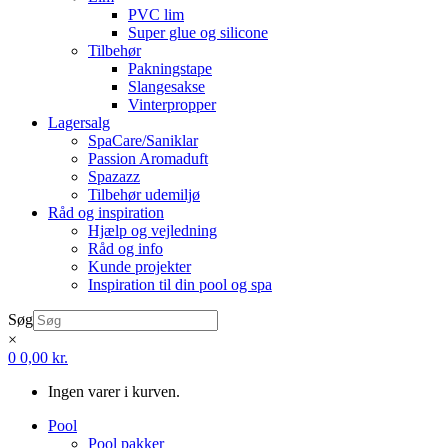
PVC lim
Super glue og silicone
Tilbehør
Pakningstape
Slangesakse
Vinterpropper
Lagersalg
SpaCare/Saniklar
Passion Aromaduft
Spazazz
Tilbehør udemiljø
Råd og inspiration
Hjælp og vejledning
Råd og info
Kunde projekter
Inspiration til din pool og spa
Søg
×
0
0,00
kr.
Ingen varer i kurven.
Pool
Pool pakker