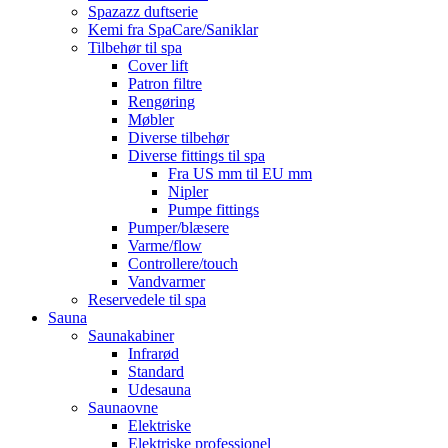
Spazazz duftserie
Kemi fra SpaCare/Saniklar
Tilbehør til spa
Cover lift
Patron filtre
Rengøring
Møbler
Diverse tilbehør
Diverse fittings til spa
Fra US mm til EU mm
Nipler
Pumpe fittings
Pumper/blæsere
Varme/flow
Controllere/touch
Vandvarmer
Reservedele til spa
Sauna
Saunakabiner
Infrarød
Standard
Udesauna
Saunaovne
Elektriske
Elektriske professionel