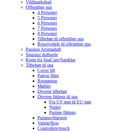
Vildmarksbad
Offentlige spa
4 Personer
5 Personer
6 Personer
7 Personer
8 Personer
Tilbehør til offentlige spa
Reservedele til offentlige spa
Passion Aromaduft
Spazazz duftserie
Kemi fra SpaCare/Saniklar
Tilbehør til spa
Cover lift
Patron filtre
Rengøring
Møbler
Diverse tilbehør
Diverse fittings til spa
Fra US mm til EU mm
Nipler
Pumpe fittings
Pumper/blæsere
Varme/flow
Controllere/touch