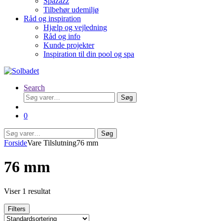
Spazazz
Tilbehør udemiljø
Råd og inspiration
Hjælp og vejledning
Råd og info
Kunde projekter
Inspiration til din pool og spa
Search
Søg
Søg
efter:
0
Søg
Søg
efter:
Forside
Vare Tilslutning
76 mm
76 mm
Viser 1 resultat
Filters