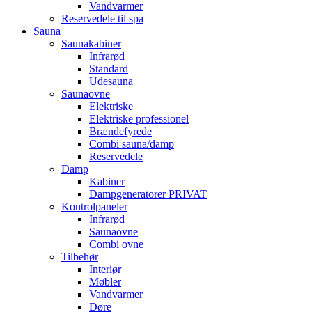
Vandvarmer
Reservedele til spa
Sauna
Saunakabiner
Infrarød
Standard
Udesauna
Saunaovne
Elektriske
Elektriske professionel
Brændefyrede
Combi sauna/damp
Reservedele
Damp
Kabiner
Dampgeneratorer PRIVAT
Kontrolpaneler
Infrarød
Saunaovne
Combi ovne
Tilbehør
Interiør
Møbler
Vandvarmer
Døre