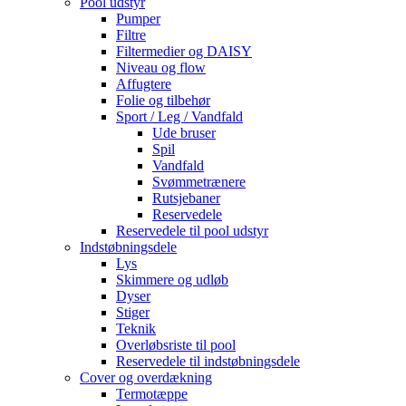
Pool udstyr
Pumper
Filtre
Filtermedier og DAISY
Niveau og flow
Affugtere
Folie og tilbehør
Sport / Leg / Vandfald
Ude bruser
Spil
Vandfald
Svømmetrænere
Rutsjebaner
Reservedele
Reservedele til pool udstyr
Indstøbningsdele
Lys
Skimmere og udløb
Dyser
Stiger
Teknik
Overløbsriste til pool
Reservedele til indstøbningsdele
Cover og overdækning
Termotæppe