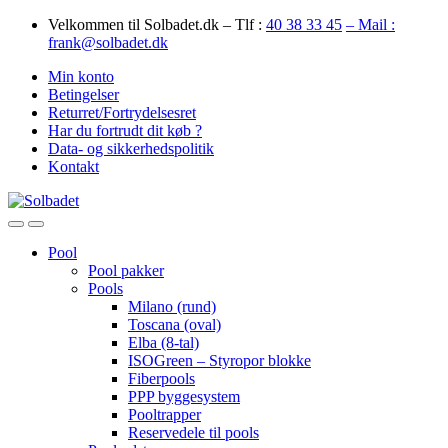
Skip
Skip
Velkommen til Solbadet.dk – Tlf :
40 38 33 45
– Mail :
to
to
frank@solbadet.dk
navigation
content
Min konto
Betingelser
Returret/Fortrydelsesret
Har du fortrudt dit køb ?
Data- og sikkerhedspolitik
Kontakt
Open
Close
Pool
Pool pakker
Pools
Milano (rund)
Toscana (oval)
Elba (8-tal)
ISOGreen – Styropor blokke
Fiberpools
PPP byggesystem
Pooltrapper
Reservedele til pools