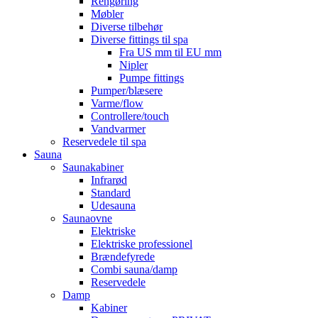
Rengøring
Møbler
Diverse tilbehør
Diverse fittings til spa
Fra US mm til EU mm
Nipler
Pumpe fittings
Pumper/blæsere
Varme/flow
Controllere/touch
Vandvarmer
Reservedele til spa
Sauna
Saunakabiner
Infrarød
Standard
Udesauna
Saunaovne
Elektriske
Elektriske professionel
Brændefyrede
Combi sauna/damp
Reservedele
Damp
Kabiner