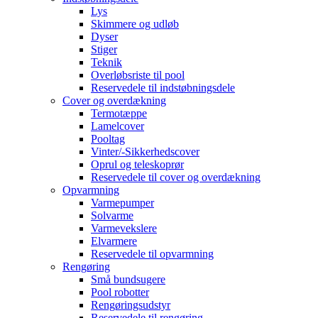
Lys
Skimmere og udløb
Dyser
Stiger
Teknik
Overløbsriste til pool
Reservedele til indstøbningsdele
Cover og overdækning
Termotæppe
Lamelcover
Pooltag
Vinter/-Sikkerhedscover
Oprul og teleskoprør
Reservedele til cover og overdækning
Opvarmning
Varmepumper
Solvarme
Varmevekslere
Elvarmere
Reservedele til opvarmning
Rengøring
Små bundsugere
Pool robotter
Rengøringsudstyr
Reservedele til rengøring