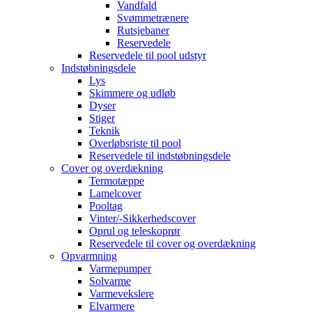
Vandfald
Svømmetrænere
Rutsjebaner
Reservedele
Reservedele til pool udstyr
Indstøbningsdele
Lys
Skimmere og udløb
Dyser
Stiger
Teknik
Overløbsriste til pool
Reservedele til indstøbningsdele
Cover og overdækning
Termotæppe
Lamelcover
Pooltag
Vinter/-Sikkerhedscover
Oprul og teleskoprør
Reservedele til cover og overdækning
Opvarmning
Varmepumper
Solvarme
Varmevekslere
Elvarmere