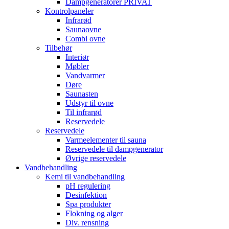
Dampgeneratorer PRIVAT
Kontrolpaneler
Infrarød
Saunaovne
Combi ovne
Tilbehør
Interiør
Møbler
Vandvarmer
Døre
Saunasten
Udstyr til ovne
Til infrarød
Reservedele
Reservedele
Varmeelementer til sauna
Reservedele til dampgenerator
Øvrige reservedele
Vandbehandling
Kemi til vandbehandling
pH regulering
Desinfektion
Spa produkter
Flokning og alger
Div. rensning