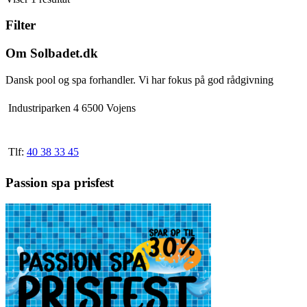
2.892,50 kr.
har
Filter
flere
varianter.
Mulighederne
Om Solbadet.dk
kan
vælges
Dansk pool og spa forhandler. Vi har fokus på god rådgivning
på
varesiden
Industriparken 4 6500 Vojens
Tlf:
40 38 33 45
Passion spa prisfest