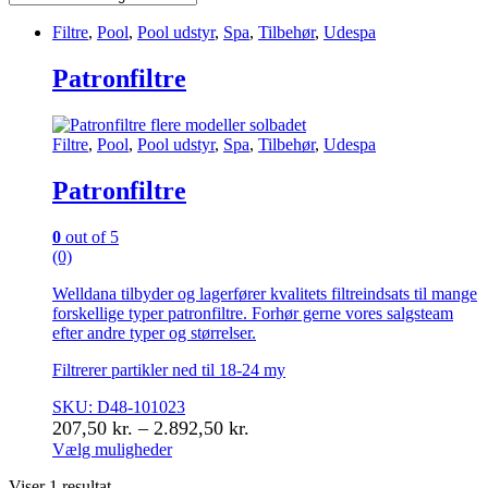
Filtre
,
Pool
,
Pool udstyr
,
Spa
,
Tilbehør
,
Udespa
Patronfiltre
Filtre
,
Pool
,
Pool udstyr
,
Spa
,
Tilbehør
,
Udespa
Patronfiltre
0
out of 5
(0)
Welldana tilbyder og lagerfører kvalitets filtreindsats til mange
forskellige typer patronfiltre. Forhør gerne vores salgsteam
efter andre typer og størrelser.
Filtrerer partikler ned til 18-24 my
SKU: D48-101023
Prisinterval:
207,50
kr.
–
2.892,50
kr.
207,50 kr.
Vælg muligheder
Dette
til
Viser 1 resultat
vare