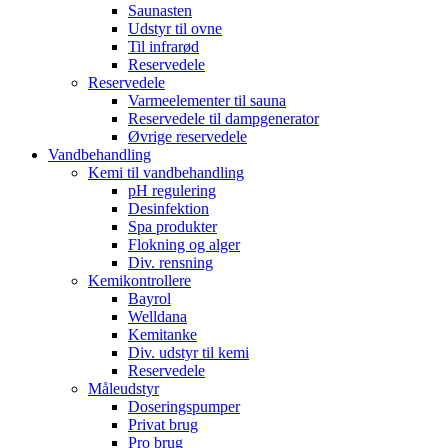
Saunasten
Udstyr til ovne
Til infrarød
Reservedele
Reservedele
Varmeelementer til sauna
Reservedele til dampgenerator
Øvrige reservedele
Vandbehandling
Kemi til vandbehandling
pH regulering
Desinfektion
Spa produkter
Flokning og alger
Div. rensning
Kemikontrollere
Bayrol
Welldana
Kemitanke
Div. udstyr til kemi
Reservedele
Måleudstyr
Doseringspumper
Privat brug
Pro brug