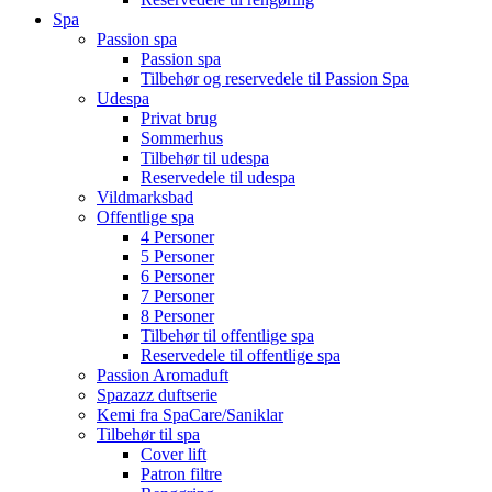
Spa
Passion spa
Passion spa
Tilbehør og reservedele til Passion Spa
Udespa
Privat brug
Sommerhus
Tilbehør til udespa
Reservedele til udespa
Vildmarksbad
Offentlige spa
4 Personer
5 Personer
6 Personer
7 Personer
8 Personer
Tilbehør til offentlige spa
Reservedele til offentlige spa
Passion Aromaduft
Spazazz duftserie
Kemi fra SpaCare/Saniklar
Tilbehør til spa
Cover lift
Patron filtre