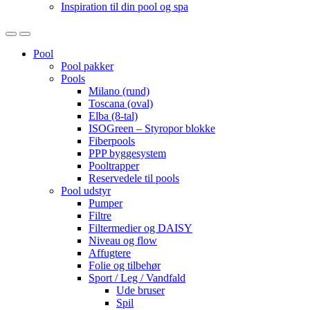
Inspiration til din pool og spa
Open
Close
Pool
Pool pakker
Pools
Milano (rund)
Toscana (oval)
Elba (8-tal)
ISOGreen – Styropor blokke
Fiberpools
PPP byggesystem
Pooltrapper
Reservedele til pools
Pool udstyr
Pumper
Filtre
Filtermedier og DAISY
Niveau og flow
Affugtere
Folie og tilbehør
Sport / Leg / Vandfald
Ude bruser
Spil