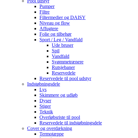
Pool udstyr
Pumper
Filtre
Filtermedier og DAISY
Niveau og flow
Affugtere
Folie og tilbehør
Sport / Leg / Vandfald
Ude bruser
Spil
Vandfald
Svømmetrænere
Rutsjebaner
Reservedele
Reservedele til pool udstyr
Indstøbningsdele
Lys
Skimmere og udløb
Dyser
Stiger
Teknik
Overløbsriste til pool
Reservedele til indstøbningsdele
Cover og overdækning
Termotæppe