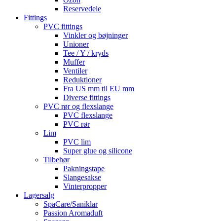
Reservedele
Fittings
PVC fittings
Vinkler og bøjninger
Unioner
Tee / Y / kryds
Muffer
Ventiler
Reduktioner
Fra US mm til EU mm
Diverse fittings
PVC rør og flexslange
PVC flexslange
PVC rør
Lim
PVC lim
Super glue og silicone
Tilbehør
Pakningstape
Slangesakse
Vinterpropper
Lagersalg
SpaCare/Saniklar
Passion Aromaduft