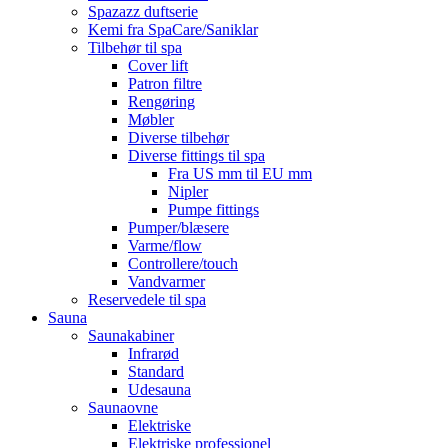
Spazazz duftserie
Kemi fra SpaCare/Saniklar
Tilbehør til spa
Cover lift
Patron filtre
Rengøring
Møbler
Diverse tilbehør
Diverse fittings til spa
Fra US mm til EU mm
Nipler
Pumpe fittings
Pumper/blæsere
Varme/flow
Controllere/touch
Vandvarmer
Reservedele til spa
Sauna
Saunakabiner
Infrarød
Standard
Udesauna
Saunaovne
Elektriske
Elektriske professionel