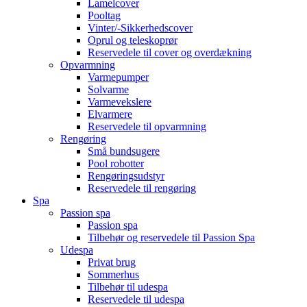
Lamelcover
Pooltag
Vinter/-Sikkerhedscover
Oprul og teleskoprør
Reservedele til cover og overdækning
Opvarmning
Varmepumper
Solvarme
Varmevekslere
Elvarmere
Reservedele til opvarmning
Rengøring
Små bundsugere
Pool robotter
Rengøringsudstyr
Reservedele til rengøring
Spa
Passion spa
Passion spa
Tilbehør og reservedele til Passion Spa
Udespa
Privat brug
Sommerhus
Tilbehør til udespa
Reservedele til udespa