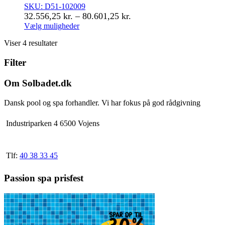
SKU: D51-102009
Prisinterval:
32.556,25
kr.
–
80.601,25
kr.
32.556,25 kr.
Vælg muligheder
Dette
til
Viser 4 resultater
vare
80.601,25 kr.
har
Filter
flere
varianter.
Mulighederne
Om Solbadet.dk
kan
vælges
Dansk pool og spa forhandler. Vi har fokus på god rådgivning
på
varesiden
Industriparken 4 6500 Vojens
Tlf:
40 38 33 45
Passion spa prisfest