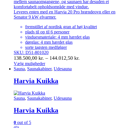
mellem saunaomgangene, og saunaen har desuden et
komfortabelt opholdsområde med vindue.
Leveres enten med en Harvia 20 Pro brændeovn eller en
Senator 9 kW elvarmer.
fremstillet af nordisk gran af høj kvalitet
plads til op til 6 personer
vinduesmateriale: 4 mm hærdet glas
dørglas: 4 mm hærdet glas
sorte tagsten medfølger
SKU: D51-801020
Prisinterval:
138.500,00
kr.
–
144.012,50
kr.
138.500,00 kr.
Vælg muligheder
Dette
Sauna
,
Saunakabiner
,
Udesauna
til
vare
144.012,50 kr.
har
Harvia Kuikka
flere
varianter.
Mulighederne
Sauna
,
Saunakabiner
,
Udesauna
kan
vælges
Harvia Kuikka
på
varesiden
0
out of 5
(0)