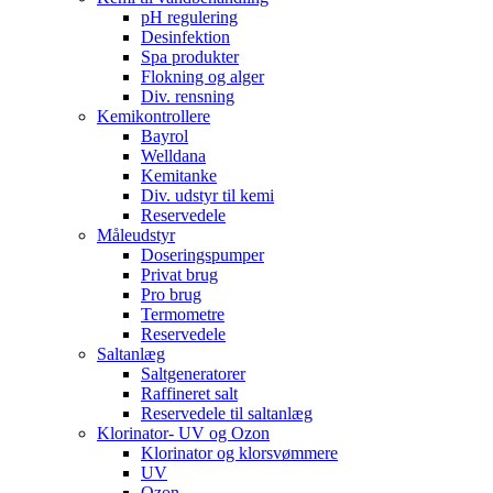
pH regulering
Desinfektion
Spa produkter
Flokning og alger
Div. rensning
Kemikontrollere
Bayrol
Welldana
Kemitanke
Div. udstyr til kemi
Reservedele
Måleudstyr
Doseringspumper
Privat brug
Pro brug
Termometre
Reservedele
Saltanlæg
Saltgeneratorer
Raffineret salt
Reservedele til saltanlæg
Klorinator- UV og Ozon
Klorinator og klorsvømmere
UV
Ozon