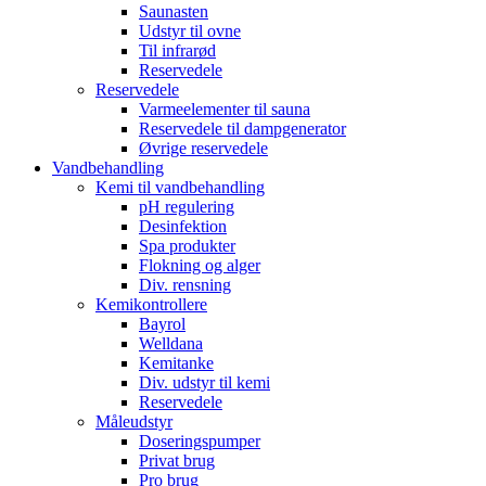
Saunasten
Udstyr til ovne
Til infrarød
Reservedele
Reservedele
Varmeelementer til sauna
Reservedele til dampgenerator
Øvrige reservedele
Vandbehandling
Kemi til vandbehandling
pH regulering
Desinfektion
Spa produkter
Flokning og alger
Div. rensning
Kemikontrollere
Bayrol
Welldana
Kemitanke
Div. udstyr til kemi
Reservedele
Måleudstyr
Doseringspumper
Privat brug
Pro brug