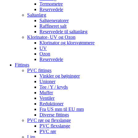
Termometre
Reservedele
Saltanlæg
Saltgeneratorer
Raffineret salt
Reservedele til saltanlæg
Klorinator- UV og Ozon
Klorinator og klorsvømmere
UV
Ozon
Reservedele
Fittings
PVC fittings
Vinkler og bøjninger
Unioner
Tee / Y / kryds
Muffer
Ventiler
Reduktioner
Fra US mm til EU mm
Diverse fittings
PVC rør og flexslange
PVC flexslange
PVC rør
Lim