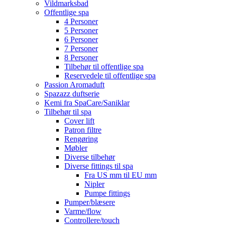
Vildmarksbad
Offentlige spa
4 Personer
5 Personer
6 Personer
7 Personer
8 Personer
Tilbehør til offentlige spa
Reservedele til offentlige spa
Passion Aromaduft
Spazazz duftserie
Kemi fra SpaCare/Saniklar
Tilbehør til spa
Cover lift
Patron filtre
Rengøring
Møbler
Diverse tilbehør
Diverse fittings til spa
Fra US mm til EU mm
Nipler
Pumpe fittings
Pumper/blæsere
Varme/flow
Controllere/touch