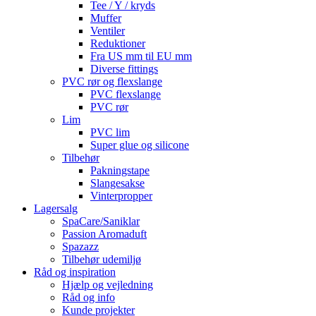
Tee / Y / kryds
Muffer
Ventiler
Reduktioner
Fra US mm til EU mm
Diverse fittings
PVC rør og flexslange
PVC flexslange
PVC rør
Lim
PVC lim
Super glue og silicone
Tilbehør
Pakningstape
Slangesakse
Vinterpropper
Lagersalg
SpaCare/Saniklar
Passion Aromaduft
Spazazz
Tilbehør udemiljø
Råd og inspiration
Hjælp og vejledning
Råd og info
Kunde projekter