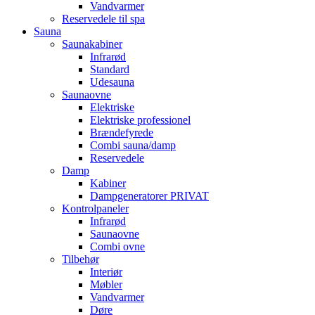
Vandvarmer
Reservedele til spa
Sauna
Saunakabiner
Infrarød
Standard
Udesauna
Saunaovne
Elektriske
Elektriske professionel
Brændefyrede
Combi sauna/damp
Reservedele
Damp
Kabiner
Dampgeneratorer PRIVAT
Kontrolpaneler
Infrarød
Saunaovne
Combi ovne
Tilbehør
Interiør
Møbler
Vandvarmer
Døre