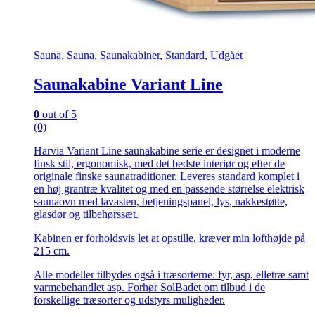
Sauna
,
Sauna
,
Saunakabiner
,
Standard
,
Udgået
Saunakabine Variant Line
0
out of 5
(0)
Harvia Variant Line saunakabine serie er designet i moderne
finsk stil, ergonomisk, med det bedste interiør og efter de
originale finske saunatraditioner. Leveres standard komplet i
en høj grantræ kvalitet og med en passende størrelse elektrisk
saunaovn med lavasten, betjeningspanel, lys, nakkestøtte,
glasdør og tilbehørssæt.
Kabinen er forholdsvis let at opstille, kræver min lofthøjde på
215 cm.
Alle modeller tilbydes også i træsorterne: fyr, asp, elletræ samt
varmebehandlet asp. Forhør SolBadet om tilbud i de
forskellige træsorter og udstyrs muligheder.