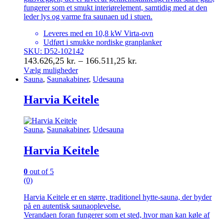
fungerer som et smukt interiørelement, samtidig med at den
leder lys og varme fra saunaen ud i stuen.
Leveres med en 10,8 kW Virta-ovn
Udført i smukke nordiske granplanker
SKU: D52-102142
Prisinterval:
143.626,25
kr.
–
166.511,25
kr.
143.626,25 kr.
Vælg muligheder
Dette
Sauna
,
Saunakabiner
,
Udesauna
til
vare
166.511,25 kr.
har
Harvia Keitele
flere
varianter.
Mulighederne
Sauna
,
Saunakabiner
,
Udesauna
kan
vælges
Harvia Keitele
på
varesiden
0
out of 5
(0)
Harvia Keitele er en større, traditionel hytte-sauna, der byder
på en autentisk saunaoplevelse.
Verandaen foran fungerer som et sted, hvor man kan køle af