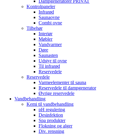
Dampgeneratorer PRIVAT
Kontrolpaneler
Infrarød
Saunaovne
Combi ovne
Tilbehør
Interiør
Møbler
Vandvarmer
Døre
Saunasten
Udstyr til ovne
Til infrarød
Reservedele
Reservedele
Varmeelementer til sauna
Reservedele til dampgenerator
Øvrige reservedele
Vandbehandling
Kemi til vandbehandling
pH regulering
Desinfektion
Spa produkter
Flokning og alger
Div. rensning