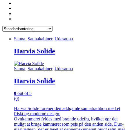
Sauna
,
Saunakabiner
,
Udesauna
Harvia Solide
Sauna
,
Saunakabiner
,
Udesauna
Harvia Solide
0
out of 5
(0)
Harvia Solide forener den ældgamle saunatradition med et
friskt og moderne design.
Ovnkammeret fyldes med brænde udefra, hvilket gør det
muligt at bruge kammeret som pejs på den anden side. Duo-
glasvæggen, der er lavet af gennemskinneligt hvidt satin-glas,