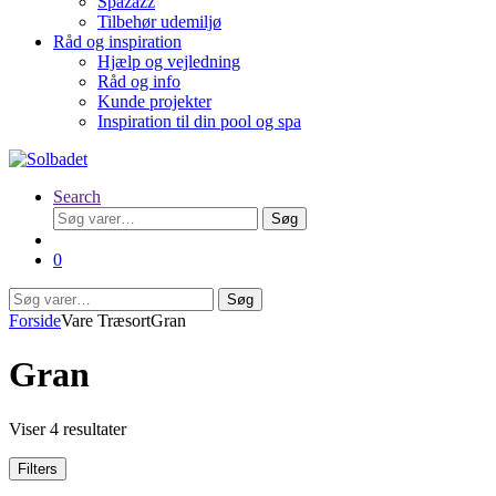
Spazazz
Tilbehør udemiljø
Råd og inspiration
Hjælp og vejledning
Råd og info
Kunde projekter
Inspiration til din pool og spa
Search
Søg
Søg
efter:
0
Søg
Søg
efter:
Forside
Vare Træsort
Gran
Gran
Viser 4 resultater
Filters