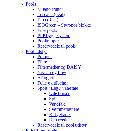
Pools
Milano (rund)
Toscana (oval)
Elba (8-tal)
ISOGreen – Styropor blokke
Fiberpools
PPP byggesystem
Pooltrapper
Reservedele til pools
Pool udstyr
Pumper
Filtre
Filtermedier og DAISY
Niveau og flow
Affugtere
Folie og tilbehør
Sport / Leg / Vandfald
Ude bruser
Spil
Vandfald
Svømmetrænere
Rutsjebaner
Reservedele
Reservedele til pool udstyr
Indstøbningsdele