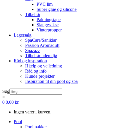
PVC lim
Super glue og silicone
Tilbehør
Pakningstape
Slangesakse
Vinterpropper
Lagersalg
SpaCare/Saniklar
Passion Aromaduft
Spazazz
Tilbehør udemiljø
Råd og inspiration
Hjælp og vejledning
Råd og info
Kunde projekter
Inspiration til din pool og spa
Søg
×
0
0,00
kr.
Ingen varer i kurven.
Pool
Pool pakker