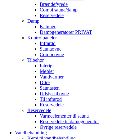
Brændefyrede
Combi sauna/damp
Reservedele
Damp
Kabiner
Dampgeneratorer PRIVAT
Kontrolpaneler
Infrarød
Saunaovne
Combi ovne
Tilbehør
Interiør
Møbler
Vandvarmer
Døre
Saunasten
Udstyr til ovne
Til infrarød
Reservedele
Reservedele
Varmeelementer til sauna
Reservedele til dampgenerator
Øvrige reservedele
Vandbehandling
Kemi til vandbehandling