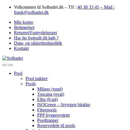
Skip
Skip
Velkommen til Solbadet.dk – Tlf :
40 38 33 45
– Mail :
to
to
frank@solbadet.dk
navigation
content
Min konto
Betingelser
Returret/Fortrydelsesret
Har du fortrudt dit køb ?
Data- og sikkerhedspolitik
Kontakt
Open
Close
Pool
Pool pakker
Pools
Milano (rund)
Toscana (oval)
Elba (8-tal)
ISOGreen – Styropor blokke
Fiberpools
PPP byggesystem
Pooltrapper
Reservedele til pools