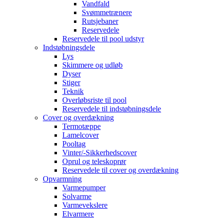
Vandfald
Svømmetrænere
Rutsjebaner
Reservedele
Reservedele til pool udstyr
Indstøbningsdele
Lys
Skimmere og udløb
Dyser
Stiger
Teknik
Overløbsriste til pool
Reservedele til indstøbningsdele
Cover og overdækning
Termotæppe
Lamelcover
Pooltag
Vinter/-Sikkerhedscover
Oprul og teleskoprør
Reservedele til cover og overdækning
Opvarmning
Varmepumper
Solvarme
Varmevekslere
Elvarmere