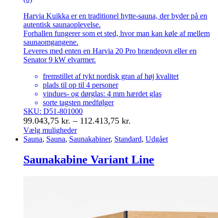
Harvia Kuikka er en traditionel hytte-sauna, der byder på en
autentisk saunaoplevelse.
Forhallen fungerer som et sted, hvor man kan køle af mellem
saunaomgangene.
Leveres med enten en Harvia 20 Pro brændeovn eller en
Senator 9 kW elvarmer.
fremstillet af tykt nordisk gran af høj kvalitet
plads til op til 4 personer
vindues- og dørglas: 4 mm hærdet glas
sorte tagsten medfølger
SKU: D51-801000
Prisinterval:
99.043,75
kr.
–
112.413,75
kr.
99.043,75 kr.
Vælg muligheder
Dette
Sauna
,
Sauna
,
Saunakabiner
,
Standard
,
Udgået
til
vare
112.413,75 kr.
har
Saunakabine Variant Line
flere
varianter.
Mulighederne
kan
vælges
på
varesiden