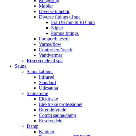
Rengøring
Møbler
Diverse tilbehør
Diverse fittings til spa
Fra US mm til EU mm
Nipler
Pumpe fittings
Pumper/blæsere
Varme/flow
Controllere/touch
Vandvarmer
Reservedele til spa
Sauna
Saunakabiner
Infrarød
Standard
Udesauna
Saunaovne
Elektriske
Elektriske professionel
Brændefyrede
Combi sauna/damp
Reservedele
Damp
Kabiner