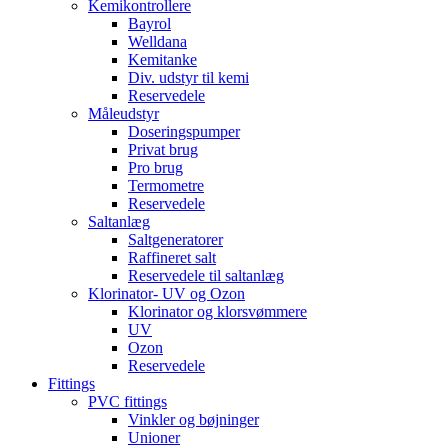
Kemikontrollere
Bayrol
Welldana
Kemitanke
Div. udstyr til kemi
Reservedele
Måleudstyr
Doseringspumper
Privat brug
Pro brug
Termometre
Reservedele
Saltanlæg
Saltgeneratorer
Raffineret salt
Reservedele til saltanlæg
Klorinator- UV og Ozon
Klorinator og klorsvømmere
UV
Ozon
Reservedele
Fittings
PVC fittings
Vinkler og bøjninger
Unioner