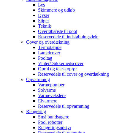
Lys
Skimmere og udløb
Dyser
Stiger
Teknik
Overløbsriste til pool
Reservedele til indstøbningsdele
Cover og overdækning
Termotæppe
Lamelcover
Pooltag
Vinter/-Sikkerhedscover
Oprul og teleskoprør
Reservedele til cover og overdækning
Opvarmning
Varmepumper
Solvarme
Varmevekslere
Elvarmere
Reservedele til opvarmning
Rengøring
Små bundsugere
Pool robotter
Rengøringsudstyr
Reservedele til rengøring