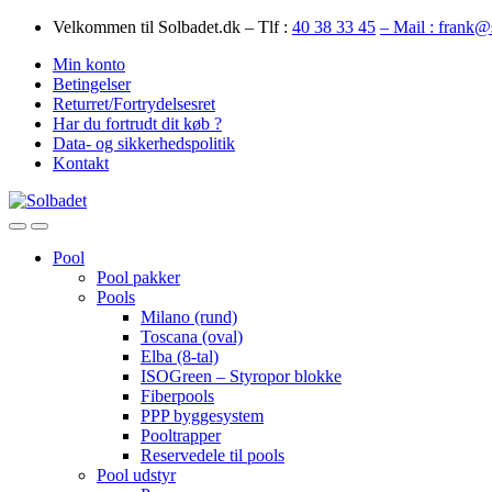
Skip
Skip
Velkommen til Solbadet.dk – Tlf :
40 38 33 45
– Mail : frank@
to
to
Min konto
navigation
content
Betingelser
Returret/Fortrydelsesret
Har du fortrudt dit køb ?
Data- og sikkerhedspolitik
Kontakt
Open
Close
Pool
Pool pakker
Pools
Milano (rund)
Toscana (oval)
Elba (8-tal)
ISOGreen – Styropor blokke
Fiberpools
PPP byggesystem
Pooltrapper
Reservedele til pools
Pool udstyr