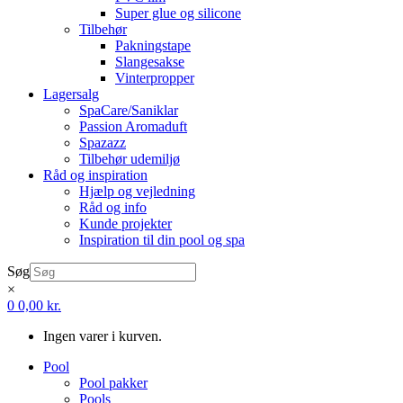
Super glue og silicone
Tilbehør
Pakningstape
Slangesakse
Vinterpropper
Lagersalg
SpaCare/Saniklar
Passion Aromaduft
Spazazz
Tilbehør udemiljø
Råd og inspiration
Hjælp og vejledning
Råd og info
Kunde projekter
Inspiration til din pool og spa
Søg
×
0
0,00
kr.
Ingen varer i kurven.
Pool
Pool pakker
Pools