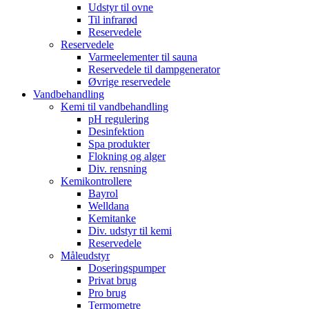
Udstyr til ovne
Til infrarød
Reservedele
Reservedele
Varmeelementer til sauna
Reservedele til dampgenerator
Øvrige reservedele
Vandbehandling
Kemi til vandbehandling
pH regulering
Desinfektion
Spa produkter
Flokning og alger
Div. rensning
Kemikontrollere
Bayrol
Welldana
Kemitanke
Div. udstyr til kemi
Reservedele
Måleudstyr
Doseringspumper
Privat brug
Pro brug
Termometre