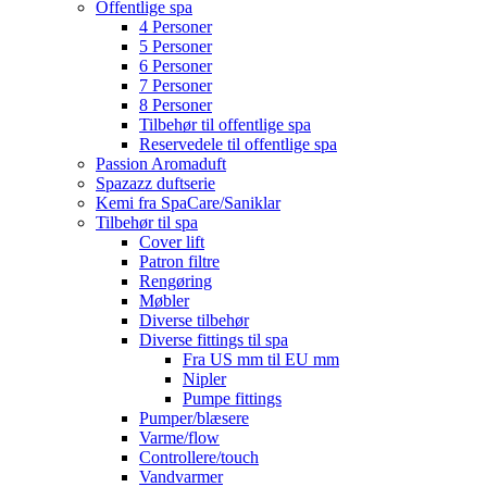
Offentlige spa
4 Personer
5 Personer
6 Personer
7 Personer
8 Personer
Tilbehør til offentlige spa
Reservedele til offentlige spa
Passion Aromaduft
Spazazz duftserie
Kemi fra SpaCare/Saniklar
Tilbehør til spa
Cover lift
Patron filtre
Rengøring
Møbler
Diverse tilbehør
Diverse fittings til spa
Fra US mm til EU mm
Nipler
Pumpe fittings
Pumper/blæsere
Varme/flow
Controllere/touch
Vandvarmer