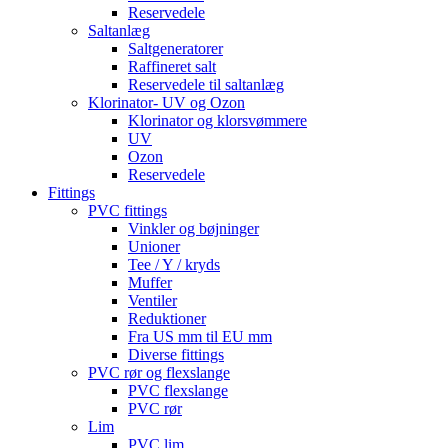
Reservedele
Saltanlæg
Saltgeneratorer
Raffineret salt
Reservedele til saltanlæg
Klorinator- UV og Ozon
Klorinator og klorsvømmere
UV
Ozon
Reservedele
Fittings
PVC fittings
Vinkler og bøjninger
Unioner
Tee / Y / kryds
Muffer
Ventiler
Reduktioner
Fra US mm til EU mm
Diverse fittings
PVC rør og flexslange
PVC flexslange
PVC rør
Lim
PVC lim