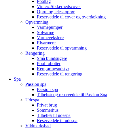
Pooltag
Vinter/-Sikkerhedscover
Oprul og teleskoprør
Reservedele til cover og overdækning
Opvarmning
Varmepumper
Solvarme
Varmevekslere
Elvarmere
Reservedele til opvarmning
Rengøring
Små bundsugere
Pool robotter
Rengøringsudstyr
Reservedele til rengøring
Spa
Passion spa
Passion spa
Tilbehør og reservedele til Passion Spa
Udespa
Privat brug
Sommerhus
Tilbehør til udespa
Reservedele til udespa
Vildmarksbad