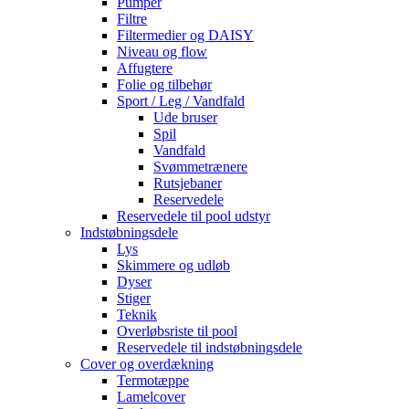
Pumper
Filtre
Filtermedier og DAISY
Niveau og flow
Affugtere
Folie og tilbehør
Sport / Leg / Vandfald
Ude bruser
Spil
Vandfald
Svømmetrænere
Rutsjebaner
Reservedele
Reservedele til pool udstyr
Indstøbningsdele
Lys
Skimmere og udløb
Dyser
Stiger
Teknik
Overløbsriste til pool
Reservedele til indstøbningsdele
Cover og overdækning
Termotæppe
Lamelcover