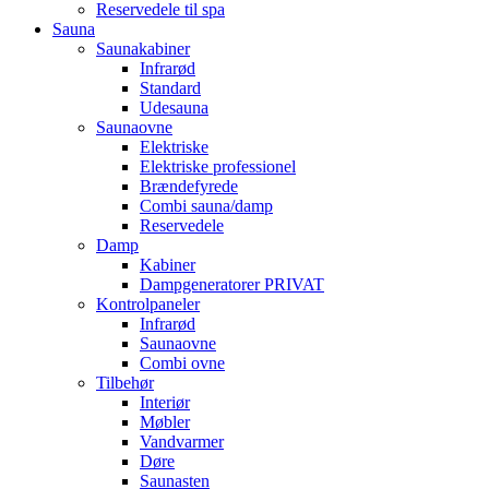
Reservedele til spa
Sauna
Saunakabiner
Infrarød
Standard
Udesauna
Saunaovne
Elektriske
Elektriske professionel
Brændefyrede
Combi sauna/damp
Reservedele
Damp
Kabiner
Dampgeneratorer PRIVAT
Kontrolpaneler
Infrarød
Saunaovne
Combi ovne
Tilbehør
Interiør
Møbler
Vandvarmer
Døre
Saunasten